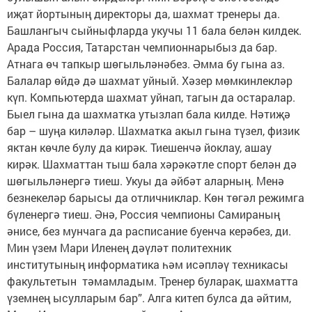
иҗат йортының директоры да, шахмат тренеры да.
Башлангыч сыйныфларда укучы 11 бала белән килдек.
Арада Россия, Татарстан чемпионнарыбыз да бар.
Атнага өч тапкыр шөгыльләнәбез. Әмма бу гына аз.
Балалар өйдә дә шахмат уйный. Хәзер мөмкинлекләр
күп. Компьютерда шахмат уйнап, тагын да остаралар.
Быел гына да шахматка утызлап бала килде. Нәтиҗә
бар – шуңа киләләр. Шахматка акыл гына түзел, физик
яктан көчле булу да кирәк. Тиешенчә йоклау, ашау
кирәк. Шахматтан тыш бала хәрәкәтле спорт белән дә
шөгыльләнергә тиеш. Укуы да әйбәт аларның. Менә
безнекеләр барысы да отличниклар. Көн төгәл режимга
бүленергә тиеш. Әнә, Россия чемпионы Самираның
әнисе, без мунчага да расписание буенча керәбез, ди.
Мин үзем Мари Иленең дәүләт политехник
институтының информатика һәм исәпләү техникасы
факультетын тәмамладым. Тренер буларак, шахматта
үземнең ысулларым бар”. Алга китеп булса да әйтим,