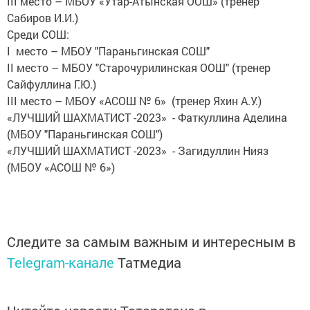
III место – МБОУ «Утар-Атынская ООШ» (тренер
Сабиров И.И.)
Среди СОШ:
I место – МБОУ "Параньгинская СОШ"
II место – МБОУ "Старочурилинская ООШ" (тренер
Сайфуллина Г.Ю.)
III место – МБОУ «АСОШ № 6» (тренер Яхин А.У.)
«ЛУЧШИЙ ШАХМАТИСТ -2023» - Фаткуллина Аделина
(МБОУ "Параньгинская СОШ")
«ЛУЧШИЙ ШАХМАТИСТ -2023» - Загидуллин Нияз
(МБОУ «АСОШ № 6»)
Следите за самым важным и интересным в
Telegram-канале
Татмедиа