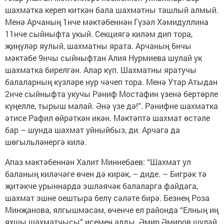
шахматка кереп киткән бала шахматны ташлый алмый.
Менә Арчаның 1нче мәктәбеннән Гүзәл Хәмидуллина
11нче сыйныфта укый. Секциягә киләм дип тора,
җиңүләр яулый, шахматны ярата. Арчаның 6нчы
мәктәбе 9нчы сыйныфтан Алия Нурмиева шулай ук
шахматка бирелгән. Алар күп. Шахматны яратучы
балаларның күзләре нур чәчеп тора. Менә Утар Атыдан
2нче сыйныфта укучы Рәниф Мостафин үзенә бертөрле
күңелле, тырыш малай. Әнә үзе дә!”. Рәнифне шахматка
әтисе Рафил өйрәткән икән. Мәктәптә шахмат өстәле
бар – шунда шахмат уйныйбыз, ди. Арчага да
шөгыльләнергә килә.
Апаз мәктәбеннән Халит Миннебаев: “Шахмат ул
баланың киләчәге өчен дә кирәк, – диде. – Бигрәк тә
җитәкче урыннарда эшләячәк балаларга файдага,
шахмат эшне оештыра белү сәләте бирә. Безнең Роза
Минҗанова, ялгышмасам, өченче ел районда “Елның иң
яхшы шахматчысы” исемен алды. Әмир Әмиров шулай