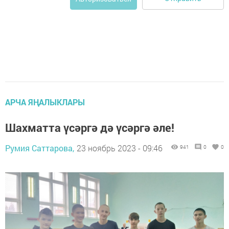
АРЧА ЯҢАЛЫКЛАРЫ
Шахматта үсәргә дә үсәргә әле!
Румия Саттарова,
23 ноябрь 2023 - 09:46
941
0
0