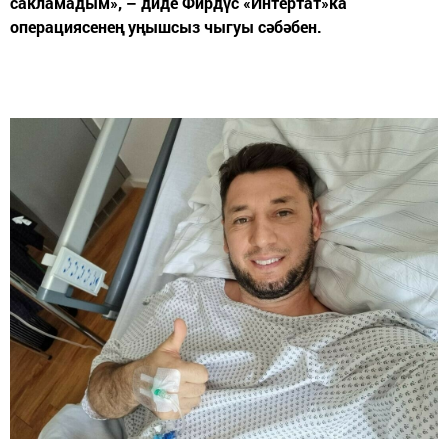
сакламадым», – диде Фирдүс «Интертат»ка
операциясенең уңышсыз чыгуы сәбәбен.