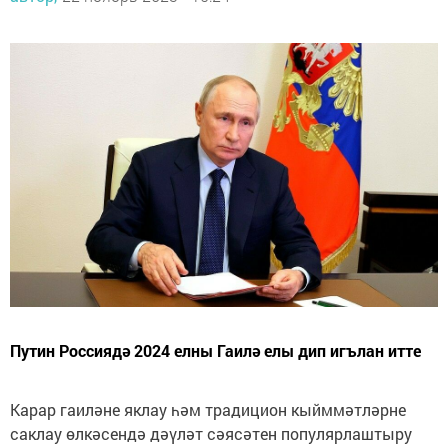
Путин Россиядә 2024 елны Гаилә елы дип игълан итте
Карар гаиләне яклау һәм традицион кыйммәтләрне
саклау өлкәсендә дәүләт сәясәтен популярлаштыру