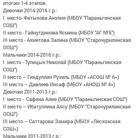
итогам 1-4 этапов.
Девочки 2014-2016 г.р.:
I место- Фатыхова Анэлия (МБОУ "Параньгинская
СОШ")
II место - Гайнутдинова Ясмина (МБОУ "АГ №5")
III место - Ахметова Залина (МБОУ "Старочурилинская
ООШ")
Мальчики 2014-2016 г.р.:
I место - Тупицын Николай (МБОУ "Параньгинская
СОШ")
II место – Гиндуллин Рузиль (МБОУ «АСОШ № 6»)
III место – Давлеев Инсаф (МБОУ «АНОШ № 4»)
Девочки 2011-2013 г.р.:
I место - Сафина Алия (МБОУ "Параньгинская СОШ")
II место – Ибатуллина Алсу (МБОУ "Старочурилинская
ООШ")
III место – Саттарова Замира (МБОУ «Лесхозская
СОШ»)
Мальчики 2011-2013 г.р.: