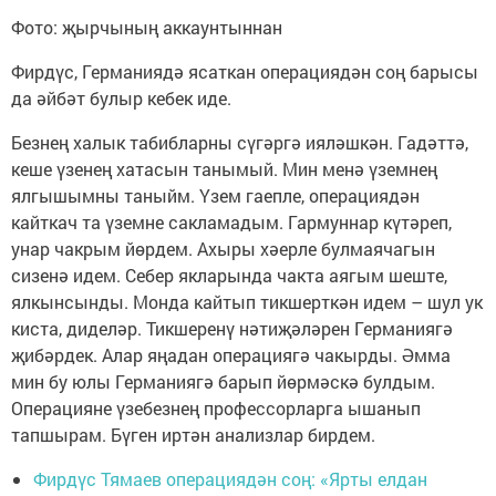
Фото: җырчының аккаунтыннан
Фирдүс, Германиядә ясаткан операциядән соң барысы
да әйбәт булыр кебек иде.
Безнең халык табибларны сүгәргә ияләшкән. Гадәттә,
кеше үзенең хатасын танымый. Мин менә үземнең
ялгышымны таныйм. Үзем гаепле, операциядән
кайткач та үземне сакламадым. Гармуннар күтәреп,
унар чакрым йөрдем. Ахыры хәерле булмаячагын
сизенә идем. Себер якларында чакта аягым шеште,
ялкынсынды. Монда кайтып тикшерткән идем – шул ук
киста, диделәр. Тикшеренү нәтиҗәләрен Германиягә
җибәрдек. Алар яңадан операциягә чакырды. Әмма
мин бу юлы Германиягә барып йөрмәскә булдым.
Операцияне үзебезнең профессорларга ышанып
тапшырам. Бүген иртән анализлар бирдем.
Фирдүс Тямаев операциядән соң: «Ярты елдан