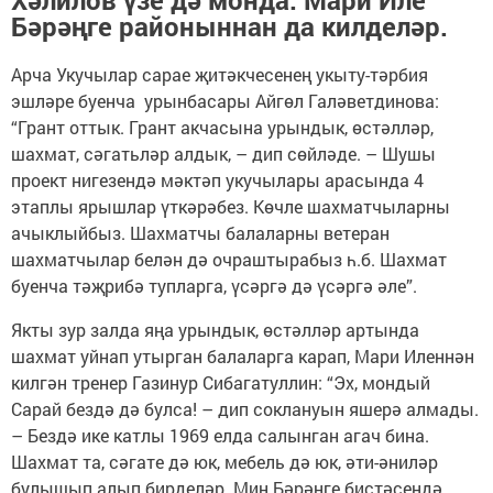
Хәлилов үзе дә монда. Мари Иле
Бәрәңге районыннан да килделәр.
Арча Укучылар сарае җитәкчесенең укыту-тәрбия
эшләре буенча урынбасары Айгөл Галәветдинова:
“Грант оттык. Грант акчасына урындык, өстәлләр,
шахмат, сәгатьләр алдык, – дип сөйләде. – Шушы
проект нигезендә мәктәп укучылары арасында 4
этаплы ярышлар үткәрәбез. Көчле шахматчыларны
ачыклыйбыз. Шахматчы балаларны ветеран
шахматчылар белән дә очраштырабыз һ.б. Шахмат
буенча тәҗрибә тупларга, үсәргә дә үсәргә әле”.
Якты зур залда яңа урындык, өстәлләр артында
шахмат уйнап утырган балаларга карап, Мари Иленнән
килгән тренер Газинур Сибагатуллин: “Эх, мондый
Сарай бездә дә булса! – дип соклануын яшерә алмады.
– Бездә ике катлы 1969 елда салынган агач бина.
Шахмат та, сәгате дә юк, мебель дә юк, әти-әниләр
булышып алып бирделәр. Мин Бәрәңге бистәсендә