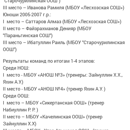
"Старочурилинская ООШ")
III место – Иванова Рамиля (МБОУ «Лесхозская СОШ»)
Юноши 2005-2007 г.р.:
I место – Саттаров Алмаз (МБОУ «Лесхозская СОШ»)
II место – Файзрахманов Денияр (МБОУ
"Параньгинская СОШ")
III место – Ибатуллин Раиль (МБОУ "Старочурилинская
ООШ")
Результаты команд по итогам 1-4 этапов:
Среди НОШ:
I место - МБОУ «АНОШ №3» (тренеры: Зайнуллин Х.Х.,
Яхин А.У.)
II место - МБОУ «АНОШ №4» (тренер Яхин А.У. )
Среди ООШ:
I место – МБОУ «Сикертанская ООШ» (тренер
Набиуллин Р. Р. )
II место – МБОУ «Качелинская ООШ» (тренер
Зайнуллин Х.Х)