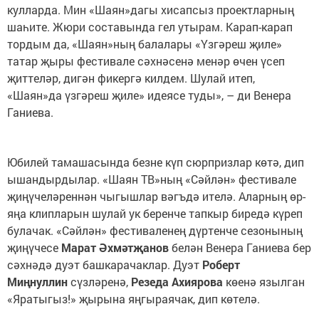
кулларда. Мин «Шаян»дагы хисапсыз проектларның
шаһите. Жюри составында гел утырам. Карап-карап
тордым да, «Шаян»ның балалары «Үзгәреш җиле»
татар җыры фестивале сәхнәсенә менәр өчен үсеп
җиттеләр, дигән фикергә килдем. Шулай итеп,
«Шаян»да үзгәреш җиле» идеясе туды», – ди Венера
Ганиева.
Юбилей тамашасында безне күп сюрпризлар көтә, дип
ышандырдылар. «Шаян ТВ»ның «Сәйлән» фестивале
җиңүчеләреннән чыгышлар вәгъдә ителә. Аларның өр-
яңа клипларын шулай ук беренче тапкыр биредә күреп
булачак. «Сәйлән» фестиваленең дүртенче сезонының
җиңүчесе
Марат Әхмәтҗанов
белән Венера Ганиева бер
сәхнәдә дуэт башкарачаклар. Дуэт
Роберт
Миңнуллин
сүзләренә,
Резеда Ахиярова
көенә язылган
«Яратыгыз!» җырына яңгыраячак, дип көтелә.