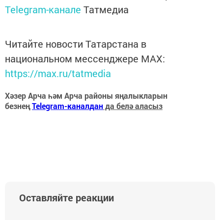
Telegram-канале
Татмедиа
Читайте новости Татарстана в
национальном мессенджере MАХ:
https://max.ru/tatmedia
Хәзер Арча һәм Арча районы яңалыкларын
безнең
Telegram-каналдан
да белә аласыз
Оставляйте реакции