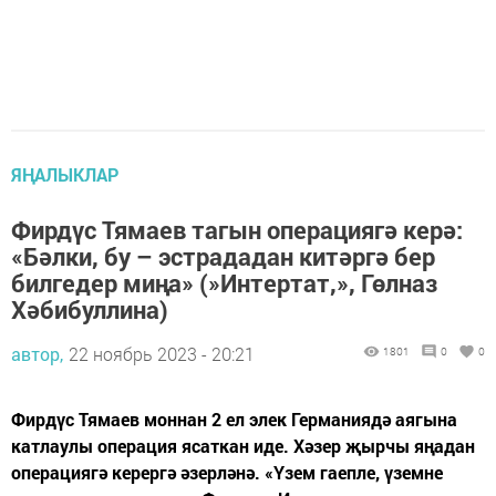
ЯҢАЛЫКЛАР
Фирдүс Тямаев тагын операциягә керә:
«Бәлки, бу – эстрададан китәргә бер
билгедер миңа» (»Интертат,», Гөлназ
Хәбибуллина)
автор,
22 ноябрь 2023 - 20:21
1801
0
0
Фирдүс Тямаев моннан 2 ел элек Германиядә аягына
катлаулы операция ясаткан иде. Хәзер җырчы яңадан
операциягә керергә әзерләнә. «Үзем гаепле, үземне