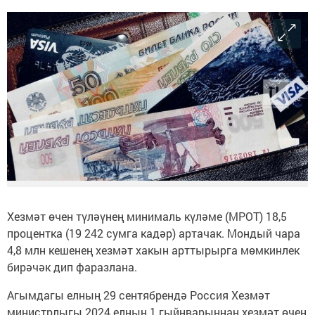
Хезмәт өчен түләүнең минималь күләме (МРОТ) 18,5
процентка (19 242 сумга кадәр) артачак. Мондый чара
4,8 млн кешенең хезмәт хакын арттырырга мөмкинлек
бирәчәк дип фаразлана.
Агымдагы елның 29 сентябрендә Россия Хезмәт
министрлыгы 2024 елның 1 гыйнварыннан хезмәт өчен