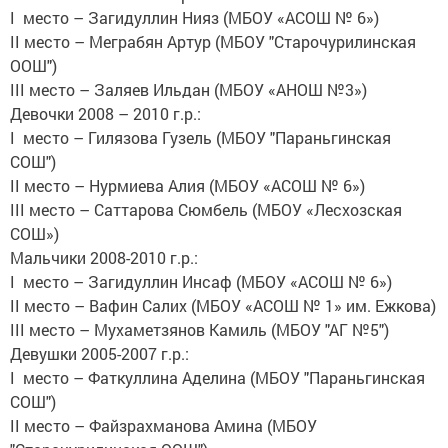
I место – Загидуллин Нияз (МБОУ «АСОШ № 6»)
II место – Меграбян Артур (МБОУ "Старочурилинская
ООШ")
III место – Заляев Ильдан (МБОУ «АНОШ №3»)
Девочки 2008 – 2010 г.р.:
I место – Гилязова Гузель (МБОУ "Параньгинская
СОШ")
II место – Нурмиева Алия (МБОУ «АСОШ № 6»)
III место – Саттарова Сюмбель (МБОУ «Лесхозская
СОШ»)
Мальчики 2008-2010 г.р.:
I место – Загидуллин Инсаф (МБОУ «АСОШ № 6»)
II место – Вафин Салих (МБОУ «АСОШ № 1» им. Ежкова)
III место – Мухаметзянов Камиль (МБОУ "АГ №5")
Девушки 2005-2007 г.р.:
I место – Фаткуллина Аделина (МБОУ "Параньгинская
СОШ")
II место – Файзрахманова Амина (МБОУ