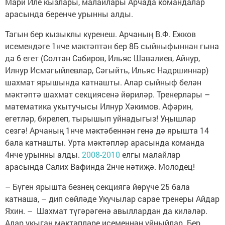
Мари Иле кызлары, малайлары Арчада командалар
арасында беренче урынны алды.
Тагын бер кызыклы күренеш. Арчаның В.Ф. Ежков
исемендәге 1нче мәктәптән бер 8Б сыйныфыннан гына
да 6 егет (Солтан Сабиров, Ильяс Шәвәлиев, Айнур,
Илнур Исмәгыйлевлар, Сәгыйть, Ильяс Надршиннар)
шахмат ярышында катнашты. Алар сыйныф белән
мәктәптә шахмат секциясенә йөриләр. Тренерлары –
математика укытучысы Илнур Хәкимов. Афәрин,
егетләр, бирелеп, тырышып уйнадыгыз! Уңышлар
сезгә! Арчаның 1нче мәктәбеннән генә дә ярышта 14
бала катнашты. Урта мәктәпләр арасында команда
4нче урынны алды.
2008-2010
елгы малайлар
арасында Салих Вафинда 2нче нәтиҗә. Молодец!
– Бүген ярышта безнең секциягә йөрүче 25 бала
катнаша, – дип сөйләде Укучылар сарае тренеры Айдар
Яхин. – Шахмат түгәрәгенә авыллардан да киләләр.
Алар укыган мәктәпләре исеменнән уйныйлар. Бер