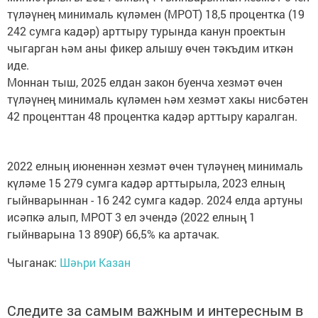
түләүнең минималь күләмен (МРОТ) 18,5 процентка (19
242 сумга кадәр) арттыру турында канун проектын
чыгарган һәм аны фикер алышу өчен тәкъдим иткән
иде.
Моннан тыш, 2025 елдан закон буенча хезмәт өчен
түләүнең минималь күләмен һәм хезмәт хакы нисбәтен
42 проценттан 48 процентка кадәр арттыру каралган.
2022 елның июненнән хезмәт өчен түләүнең минималь
күләме 15 279 сумга кадәр арттырыла, 2023 елның
гыйнварыннан - 16 242 сумга кадәр. 2024 елда артуны
исәпкә алып, МРОТ 3 ел эчендә (2022 елның 1
гыйнварына 13 890₽) 66,5% ка артачак.
Чыганак:
Шәһри Казан
Следите за самым важным и интересным в