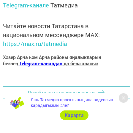
Telegram-канале
Татмедиа
Читайте новости Татарстана в
национальном мессенджере MАХ:
https://max.ru/tatmedia
Хәзер Арча һәм Арча районы яңалыкларын
безнең
Telegram-каналдан
да белә аласыз
Перейти на страницу новости
Яшь Татмедиа проектының яңа видеосын
карадыгызмы әле?
Карарга