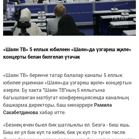
«Шаян ТВ» 5 еллык юбилеен «Шаян»да үзгәреш җиле»
концерты белән билгеләп үтәчәк
«Шаян ТВ» беренче татар балалар каналы 5 еллык
юбилее уңаеннан «Шаян»да үзгәреш җиле» концертын
әзерли. Бу хакта "Шаян ТВ"ның 5 еллыгына
багышланган матбугат конференциясендә каналның
башкарма директоры, баш мөхәррире
Рамилә
Сәхәбетдинова
хәбәр итте.
«Безнең өчен быел бик шатлыклы ел. Безгә - биш яшь.
Биш ел ул бик күп тә кебек, бик үк күп тә түгел төсле.