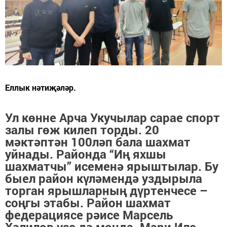
Еллык нәтиҗәләр.
Ул көнне Арча Укучылар сарае спорт
залы гөж килеп торды. 20
мәктәптән 100ләп бала шахмат
уйнады. Районда “Иң яхшы
шахматчы” исеменә ярыштылар. Бу
быел район күләмендә уздырыла
торган ярышларның дүртенчесе –
соңгы этабы. Район шахмат
федерациясе рәисе Марсель