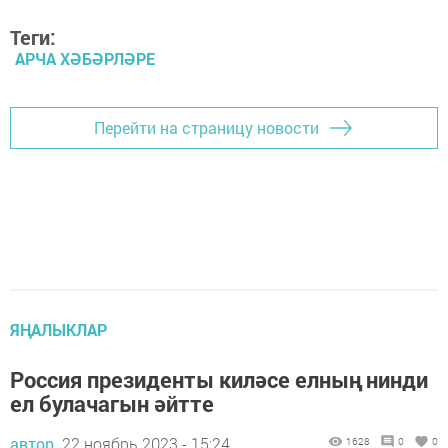
Теги:
АРЧА ХӘБӘРЛӘРЕ
Перейти на страницу новости
ЯҢАЛЫКЛАР
Россия президенты киләсе елның нинди
ел булачагын әйтте
автор,
22 ноябрь 2023 - 15:24
1628
0
0