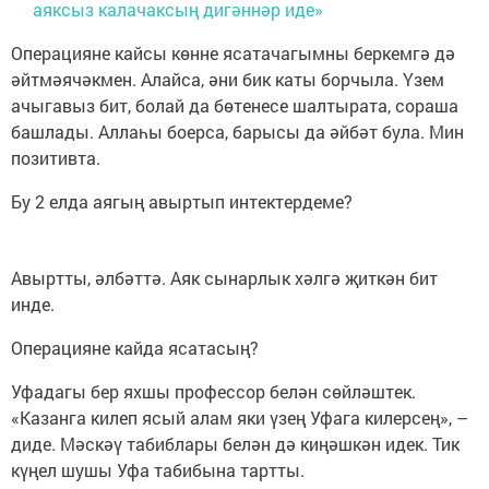
аяксыз калачаксың дигәннәр иде»
Операцияне кайсы көнне ясатачагымны беркемгә дә
әйтмәячәкмен. Алайса, әни бик каты борчыла. Үзем
ачыгавыз бит, болай да бөтенесе шалтырата, сораша
башлады. Аллаһы боерса, барысы да әйбәт була. Мин
позитивта.
Бу 2 елда аягың авыртып интектердеме?
Авыртты, әлбәттә. Аяк сынарлык хәлгә җиткән бит
инде.
Операцияне кайда ясатасың?
Уфадагы бер яхшы профессор белән сөйләштек.
«Казанга килеп ясый алам яки үзең Уфага килерсең», –
диде. Мәскәү табиблары белән дә киңәшкән идек. Тик
күңел шушы Уфа табибына тартты.