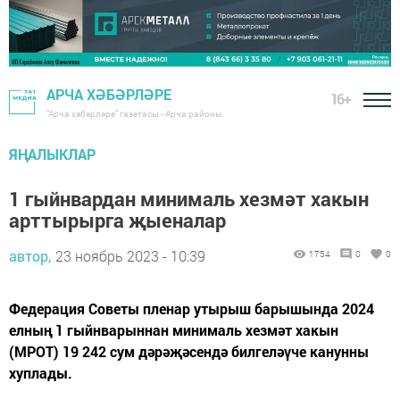
АРЧА ХӘБӘРЛӘРЕ
16+
"Арча хәбәрләре" газетасы - Арча районы
ЯҢАЛЫКЛАР
1 гыйнвардан минималь хезмәт хакын
арттырырга җыеналар
автор,
23 ноябрь 2023 - 10:39
1754
0
0
Федерация Советы пленар утырыш барышында 2024
елның 1 гыйнварыннан минималь хезмәт хакын
(МРОТ) 19 242 сум дәрәҗәсендә билгеләүче канунны
хуплады.