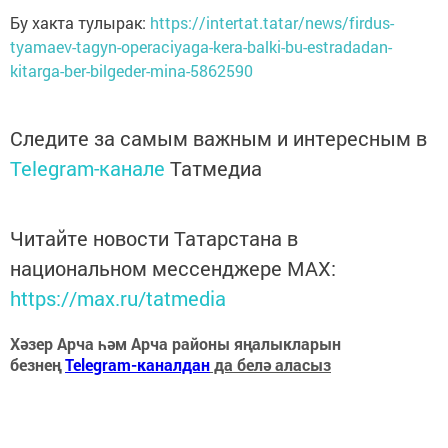
Бу хакта тулырак:
https://intertat.tatar/news/firdus-
tyamaev-tagyn-operaciyaga-kera-balki-bu-estradadan-
kitarga-ber-bilgeder-mina-5862590
Следите за самым важным и интересным в
Telegram-канале
Татмедиа
Читайте новости Татарстана в
национальном мессенджере MАХ:
https://max.ru/tatmedia
Хәзер Арча һәм Арча районы яңалыкларын
безнең
Telegram-каналдан
да белә аласыз