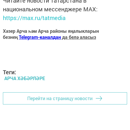
Читайте новости Татарстана в
национальном мессенджере MАХ:
https://max.ru/tatmedia
Хәзер Арча һәм Арча районы яңалыкларын
безнең
Telegram-каналдан
да белә аласыз
Теги:
АРЧА ХӘБӘРЛӘРЕ
Перейти на страницу новости