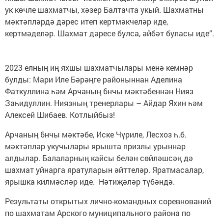
ук көчле шахматчы, хәзер Балтачта укый. Шахматны
мәктәпләрдә дәрес итеп кертмәкчеләр иде,
кертмәделәр. Шахмат дәресе булса, әйбәт буласы иде”.
2023 елның иң яхшы шахматчылары менә кемнәр
булды: Мари Иле Бәрәңге районыннан Аделина
Фаткуллина һәм Арчаның 6нчы мәктәбеннән Нияз
Заһидуллин. Ниязның тренерлары – Айдар Яхин һәм
Алексей Шибаев. Котлыйбыз!
Арчаның 6нчы мәктәбе, Иске Чүриле, Лесхоз һ.б.
мәктәпләр укучылары ярышта призлы урыннар
алдылар. Балаларның кайсы белән сөйләшсәң дә
шахмат уйнарга яратуларын әйттеләр. Яратмасалар,
ярышка килмәсләр иде. Нәтиҗәләр түбәндә.
Результаты открытых лично-командных соревнований
по шахматам Арского муниципального района по