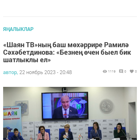
ЯҢАЛЫКЛАР
«Шаян ТВ»ның баш мөхәррире Рамилә
Сәхәбетдинова: «Безнең өчен быел бик
шатлыклы ел»
автор,
22 ноябрь 2023 - 20:48
1119
0
0