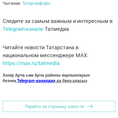
Чыганак:
Татар-информ
Следите за самым важным и интересным в
Telegram-канале
Татмедиа
Читайте новости Татарстана в
национальном мессенджере MАХ:
https://max.ru/tatmedia
Хәзер Арча һәм Арча районы яңалыкларын
безнең
Telegram-каналдан
да белә аласыз
Перейти на страницу новости