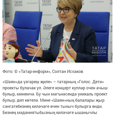
Фото: © «Татар-информ», Солтан Исхаков
«Шаян»да үзгәреш җиле» – татарның «Голос. Дети»
проекты булачак ул. Әлеге концерт күпләр очен ачыш
булыр, минемчә. Бу чын мәгънәсендә уникаль проект
булыр, дип көтелә. Мине «Шаян»ның балалары җыр
сәнгатебезнең киләчәге өчен тыныч булырга өнди.
Безнең мәдәниятыбызның киләчәге ышанычлы