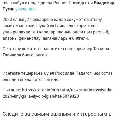
өчен кабул ителде, диелә Россия Президенты
Владимир
Путин
указында
.
2023 елның 27 декабренә кадәр хөкүмәт оештыру
комитетын төзи, шулай ук Гаилә елы хөрмәтенә
уздырылачак төп чаралар планын эшли һәм раслый,
аларны финанслау чыганакларын билгели.
Оештыру комитеты рәисе итеп вице-премьер
Татьяна
Голикова
билгеләнгән.
Исегезгә төшерәбез, бу ел Россиядә Педагог һәм остаз
елы дип игълан ителгән иде.
Чыганак: https://tatar-inform.tatar/news/putin-rossiyada-
2024-elny-gaila-ely-dip-iglan-itte-5879420
Следите за самым важным и интересным в