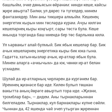
башлыйм, эчке дөньясын өйрәнәм: нинди кеше, кайсы
җире авырта? Бәлки, ул дөрес тә түгелдер, минем
фантазиядер. Мин аны тикшерә алмыйм. Кешенең
энергетик кырын мин төсләрдә күрәм. Ачуы килгән
кешеләрнең кыры коңгырт, сары төстә була. Кеше
янында торганда баш миендә бер төс барлыкка килә.
Ул һәрвакыт алай булмый. Бик ябык кешеләр бар. Бик
ачык кешеләрнең энергетика кыры бик юка гына.
Гадәттә, хатын-кызлар ачык, ир-атлар ябык була.
Минем аларга «ачкычым» да юк, чөнки ир-ат белән
үсмәдем.
Шулай да ир-атларның чирләрен дә күргәнем бар.
Иремнең җизнәсе бар иде. Килен булып төшкән
вакытта аның йөрәге авыртып тора иде. «Җизни,
тромблар бар», — дидем. Аны тырнакларыннан
билгеләдем. Тырнаклар, кул бармаклары күпне сөйли.
Чыннан да, 42 яшендә чәй эчеп утырган җиреннән