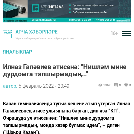
АРЧА ХӘБӘРЛӘРЕ
16+
"Арча хәбәрләре" газетасы - Арча районы
ЯҢАЛЫКЛАР
Илназ Галәвиев әтисенә: “Нишләм мине
дурдомга тапшырмадың...”
автор,
5 февраль 2022 - 20:49
2362
0
0
Казан гимназиясендә тугыз кешене атып үтергән Илназ
Галәвиевнең әтисе улы янына барган, дип яза “КП”.
Очрашуда ул әтисеннән: “Нишләп мине дурдомга
тапшырмадың, монда хәзер булмас идем”, – дигән
("Шәһри Казан").