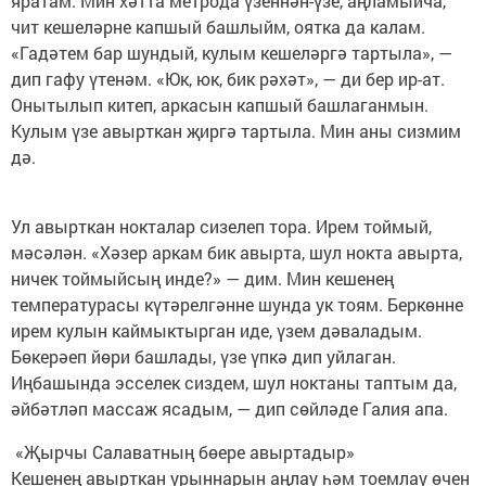
яратам. Мин хәтта метрода үзеннән-үзе, аңламыйча,
чит кешеләрне капшый башлыйм, оятка да калам.
«Гадәтем бар шундый, кулым кешеләргә тартыла», —
дип гафу үтенәм. «Юк, юк, бик рәхәт», — ди бер ир-ат.
Онытылып китеп, аркасын капшый башлаганмын.
Кулым үзе авырткан җиргә тартыла. Мин аны сизмим
дә.
Ул авырткан нокталар сизелеп тора. Ирем тоймый,
мәсәлән. «Хәзер аркам бик авырта, шул нокта авырта,
ничек тоймыйсың инде?» — дим. Мин кешенең
температурасы күтәрелгәнне шунда ук тоям. Беркөнне
ирем кулын каймыктырган иде, үзем дәваладым.
Бөкерәеп йөри башлады, үзе үпкә дип уйлаган.
Иңбашында эсселек сиздем, шул ноктаны таптым да,
әйбәтләп массаж ясадым, — дип сөйләде Галия апа.
«Җырчы Салаватның бөере авыртадыр»
Кешенең авырткан урыннарын аңлау һәм тоемлау өчен