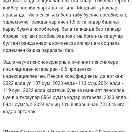
җитәчәк. Индексация балалы гаиләләргә бирелә торган
кайбер пособиеләргә дә кагыла. Мондый түләүләр
арасында - йөклелек һәм бала табу буенча пособиеләр,
эшләмәүче гражданнар өчен 1,5 елга кадәр баланы
карау буенча пособиеләр, бала тапканда бер тапкыр
бирелә торган пособие, радиоактив йогынтыга дучар
булган гражданнарга компенсацияләр һәм социаль
ярдәмнең башка чаралары бар.
Эшләмәүче пенсионерларның иминият пенсияләре
инфляциядән югарырак - 8,6 процентка
индексацияләнгән. Пенсия коэффициенты да арткан:
2022 елда ул 107 сум, 2023 елда - 113 сум, 2024 елда -
119 сум. 2022 елда картлык буенча иминият пенсиясе
буенча түләүләр 6564 сумга кадәр күтәрелә, 2023 елда -
6931 сумга, ә 2024 елның 1 гыйнварыннан 7313 сумга
кадәр артачак.
“Платон” системасы буенча түләүләр дә 8,5 процентка,