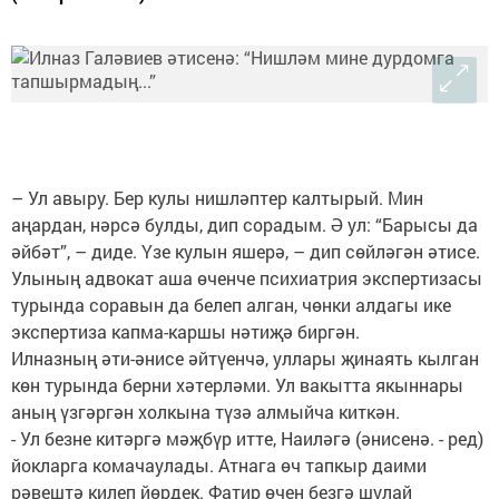
– Ул авыру. Бер кулы нишләптер калтырый. Мин
аңардан, нәрсә булды, дип сорадым. Ә ул: “Барысы да
әйбәт”, – диде. Үзе кулын яшерә, – дип сөйләгән әтисе.
Улының адвокат аша өченче психиатрия экспертизасы
турында соравын да белеп алган, чөнки алдагы ике
экспертиза капма-каршы нәтиҗә биргән.
Илназның әти-әнисе әйтүенчә, уллары җинаять кылган
көн турында берни хәтерләми. Ул вакытта якыннары
аның үзгәргән холкына түзә алмыйча киткән.
- Ул безне китәргә мәҗбүр итте, Наиләгә (әнисенә. - ред)
йокларга комачаулады. Атнага өч тапкыр даими
рәвештә килеп йөрдек. Фатир өчен безгә шулай