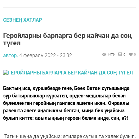
СЕЗНЕҢ ХАТЛАР
Геройларны барларга бер кайчан да соң
түгел
автор,
4 февраль 2022 - 23:32
1479
0
0
Бактың исә, күршебездә генә, Бөек Ватан сугышында
зур батырлыклар күрсәтеп, орден-медальләр белән
бүләкләнгән геройның гаиләсе яшәгән икән. Очраклы
рәвештә әлеге яңалыкны белгәч, миңа бик уңайсыз
булып китте: авылыңның героен белмә инде, син, ә?!
Тагын шуңа да уңайсыз: әтиләре сугышта халәк булып,