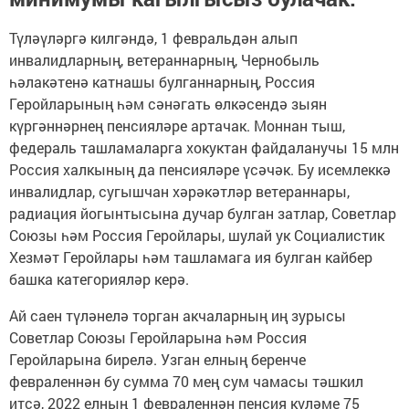
Түләүләргә килгәндә, 1 февральдән алып
инвалидларның, ветераннарның, Чернобыль
һәлакәтенә катнашы булганнарның, Россия
Геройларының һәм сәнәгать өлкәсендә зыян
күргәннәрнең пенсияләре артачак. Моннан тыш,
федераль ташламаларга хокуктан файдаланучы 15 млн
Россия халкының да пенсияләре үсәчәк. Бу исемлеккә
инвалидлар, сугышчан хәрәкәтләр ветераннары,
радиация йогынтысына дучар булган затлар, Советлар
Союзы һәм Россия Геройлары, шулай ук Социалистик
Хезмәт Геройлары һәм ташламага ия булган кайбер
башка категорияләр керә.
Ай саен түләнелә торган акчаларның иң зурысы
Советлар Союзы Геройларына һәм Россия
Геройларына бирелә. Узган елның беренче
февраленнән бу сумма 70 мең сум чамасы тәшкил
итсә, 2022 елның 1 февраленнән пенсия күләме 75