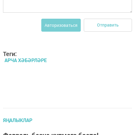
Отправить
Авторизоваться
Теги:
АРЧА ХӘБӘРЛӘРЕ
ЯҢАЛЫКЛАР