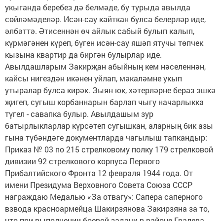
укыганда беребез дә белмәде, бу турыда авылда
сөйләмәделәр. Исән-сау кайткан булса белерләр иде,
әлбәттә. Әтисеннән өч айлык сабый булып калып,
күрмәгәнен күреп, бүген исән-сау яшәп ятучы төпчек
кызына квартир да биргән булырлар иде.
Авылдашларым Закирҗан абыйның кем нәселеннән,
кайсы нигездән икәнен уйлап, мәкаләмне укып
утыралар булса кирәк. Зыян юк, хәтерләрне бераз эшкә
җигеп, сугыш корбаннарын барлап чыгу начарлыкка
түгел - савапка булыр. Авылдашым зур
батырлыкларлар күрсәтеп сугышкан, аларның бик азы
гына түбәндәге документларда чагылыш тапкандыр:
Приказ № 03 по 215 стрелковому полку 179 стрелковой
дивизии 92 стрелкового корпуса Первого
Прибалтийского Фронта 12 февраля 1944 года. От
имени Президума Верховного Совета Союза СССР
награждаю Медалью «За отвагу»: Сапера саперного
взвода красноармейца Шакирзянова Закирзяна за то,
что при выполнении боевой задачи в районе Гралева