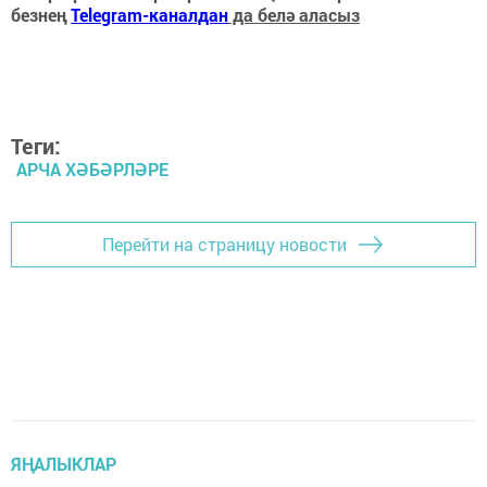
безнең
Telegram-каналдан
да белә аласыз
Теги:
АРЧА ХӘБӘРЛӘРЕ
Перейти на страницу новости
ЯҢАЛЫКЛАР