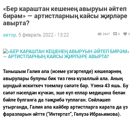
«Бер караштан кешенең авыруын әйтеп
бирәм» — артистларның кайсы җирләре
авырта?
автор,
5 февраль 2022 - 13:22
2647
0
0
Танышым Галия апа (исеме үзгәртелде) кешеләрнең
авырулары булуны бик тиз генә күзаллый ала. Аның
шундый искиткеч тоемлау сәләте бар. Үзенә 43 яшь. Бу
сәләт нәселдән күчкән, эше күп еллар медицина белән
бәйле булганга да тәҗрибә туплаган. Сөйләшеп
утырганда, Галия апа кайбер артистларга карата да үз
фаразларын әйтте ("Интертат", Гөлүзә Ибраһимова).