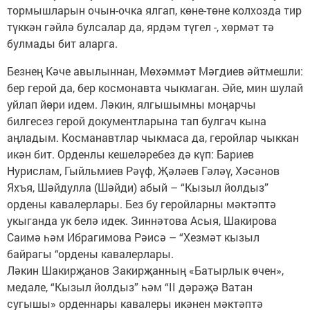
тормышларын очын-очка ялгап, көне-төне колхозда тир
түккән гәйлә булсалар да, ярдәм түгел -, хөрмәт тә
булмады бит аларга.
Безнең Кәче авылыннан, Мөхәммәт Мәгдиев әйтмешли:
бер герой да, бер космонавта чыкмаган. Әйе, мин шулай
уйлап йөри идем. Ләкин, ялгышымны моңарчы
билгесез герой документларына тап булгач кына
аңладым. Косманавтлар чыкмаса да, геройлар чыккан
икән бит. Орденлы кешеләребез дә күп: Бариев
Нурислам, Гыйльмиев Рәүф, Җәләев Гәләү, Хәсәнов
Яхъя, Шәйдулла (Шәйди) абый – “Кызыл йолдыз”
ордены кавалерлары. Без бу геройларны мәктәптә
укыганда ук белә идек. Зиннәтова Асыя, Шакирова
Саимә һәм Ибрагимова Рәисә – “Хезмәт кызыл
байрагы “ордены кавалерлары.
Ләкин Шакирҗанов Закирҗанның «Батырлык өчен»,
медале, “Кызыл йолдыз” һәм “II дәрәҗә Ватан
сугышы» орденнары кавалеры икәнен мәктәптә