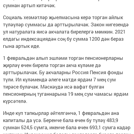
сумнан артып китәчәк.
Социаль хезмәтләр җыелмасына керә торган айлык
түләүләр суммасы да арттырылачак. Закон нигезендә
ул натуралата яисә акчалата бирелергә мөмкин. 2021
елдагы индексациядән соң бу сумма 1200 дән бераз
гына артык иде.
1 февральдән алып эшләми торган пенсионерларны
җирләү өчен бирелә торган акча күләме дә
арттырылачак. Бу акчаларны Россия Пенсия фонды
түли. Ил күләмендә әлеге матди ярдәм 7 мең сум
тирәсе булачак. Мәскәүдә исә вафат булган
пенсионерның туганнарына 19 мең сум чамасы ярдәм
күрсәтелә.
Инде күп тапкырлар әйтелгәнчә, 1 февральдән ана
капиталы да үсә. Беренче бала өчен бу түләү 483,9
сумнан 524,5 сумга, икенче бала өчен 693,1 сумга кадәр