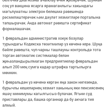
соң ул вакцина ясарга ярамаганлыгы хакындагы
мәгълүматны электрон белешмә рәвешендә
рәсмиләштерәчәк һәм дәүләт хезмәтләре порталына
тапшырачак. Анда автомат рәвештә сертификат
формалашачак.
1 февральдән административ хокук бозулар
турындагы Кодекска төзәтмәләр үз көченә керә. Шуңа
бәйле рәвештә, чүп-чарны ташлауны контрольдә тота
торган автоматик системалар белән
җиһазландырылмаган предприятиеләр февральдән
алып 200 мең сумга кадәр штрафка тартылырга
мөмкин.
1 февральдән үз көченә кергән яңа закон нигезендә,
бурычлы кешеләрнең хезмәт хакының яки пенсиясенең
яшәү минимумы кагылгысыз булачак. Ягъни суд
приставлары да, башка органнар да бу акчага тия
алмый.