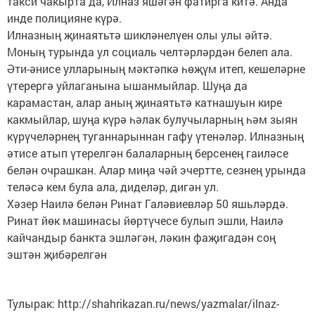
такси чакырта да, Илназ яшәгән фатирга китә. Анда
инде полицияне күрә.
Илназның җинаятьтә шикләнелүен олы улы әйтә.
Моның турында ул социаль челтәрләрдән белеп ала.
Әти-әнисе улларының мәктәпкә һөҗүм итеп, кешеләрне
үтерергә уйлаганына ышанмыйлар. Шуңа да
карамастан, алар аның җинаятьтә катнашуын кире
какмыйлар, шуңа күрә һәлак булучыларның һәм зыян
күрүчеләрнең туганнарыннан гафу үтенәләр. Илназның
әтисе атып үтерелгән балаларның берсенең гаиләсе
белән очрашкан. Алар миңа чәй эчертте, сезнең урында
теләсә кем була ала, диделәр, дигән ул.
Хәзер Наилә белән Ринат Галәвиевләр 50 яшьләрдә.
Ринат йөк машинасы йөртүчесе булып эшли, Наилә
кайчандыр банкта эшләгән, ләкин фаҗигадән соң
эштән җибәрелгән
Тулырак: http://shahrikazan.ru/news/yazmalar/ilnaz-