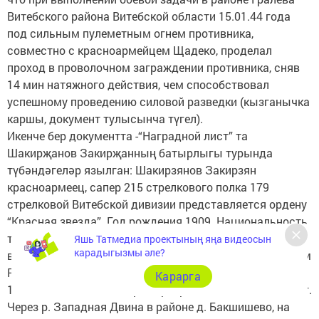
Витебского района Витебской области 15.01.44 года
под сильным пулеметным огнем противника,
совместно с красноармейцем Щадеко, проделал
проход в проволочном заграждении противника, сняв
14 мин натяжного действия, чем способствовал
успешному проведению силовой разведки (кызганычка
каршы, документ тулысынча түгел).
Икенче бер документта -“Наградной лист” та
Шакирҗанов Закирҗанның батырлыгы турында
түбәндәгеләр язылган: Шакирзянов Закирзян
красноармеец, сапер 215 стрелкового полка 179
стрелковой Витебской дивизии представляется ордену
“Красная звезда”. Год рождения 1909. Национальность
татарин. Беспартийный. Участие в Отечественной
Яшь Татмедиа проектының яңа видеосын
карадыгызмы әле?
войне с 1.08.41 года. Ранений не имеет. Призван Арским
РВК, ТАССР. Награҗден медалью «За отвагу» пр. 03 от
Карарга
12.02.44 года 215 сп.. При переправе полка 24-25.06.44 г.
Через р. Западная Двина в районе д. Бакшишево, на