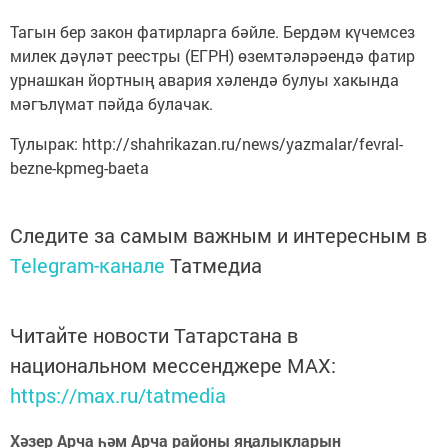
Тагын бер закон фатирларга бәйле. Бердәм күчемсез
милек дәүләт реестры (ЕГРН) өземтәләрәендә фатир
урнашкан йортның авария хәлендә булуы хакында
мәгълүмат пәйда булачак.
Тулырак: http://shahrikazan.ru/news/yazmalar/fevral-
bezne-kpmeg-baeta
Следите за самым важным и интересным в
Telegram-канале
Татмедиа
Читайте новости Татарстана в
национальном мессенджере MАХ:
https://max.ru/tatmedia
Хәзер Арча һәм Арча районы яңалыкларын