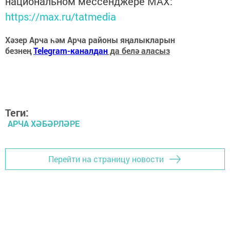
национальном мессенджере MАХ:
https://max.ru/tatmedia
Хәзер Арча һәм Арча районы яңалыкларын
безнең
Telegram-каналдан
да белә аласыз
Теги:
АРЧА ХӘБӘРЛӘРЕ
Перейти на страницу новости