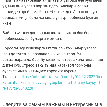
Ризат Рамазановның аягы авыртуы билгеле булганчы
ук, мин аны уйлап йөргән идем. Аяклары белән
ниндидер проблема бар кебек тоелды. Аннан соң үзе
сөйләде миңа, бала чагында ук зур проблема булган
икән.
Зәйнәп Фәрхетдинованың калкансыман биз белән
проблемалары булырга мөмкин.
Корсагы зур кешеләргә игътибар итәм. Алар үзләре
юан да түгел, ә корсаклары чыгып тора. Ул
артистларда да бар. Бу кеше гел стресс халәтендә яши
дигән сүз. Стресс вакытында картизол гормоны
бүленеп чыга, нәтиҗәсе корсакта күренә.
Тулырак:
https://intertat.ru/news/society/04-02-2022/ber-
karashtan-keshene-avyruyn-ytep-bir-m-artistlarny-kaysy-irl-
re-avyrta-5848228
Следите за самым важным и интересным в