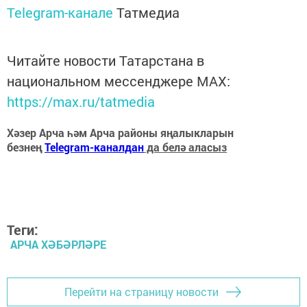
Telegram-канале
Татмедиа
Читайте новости Татарстана в
национальном мессенджере MАХ:
https://max.ru/tatmedia
Хәзер Арча һәм Арча районы яңалыкларын
безнең
Telegram-каналдан
да белә аласыз
Теги:
АРЧА ХӘБӘРЛӘРЕ
Перейти на страницу новости