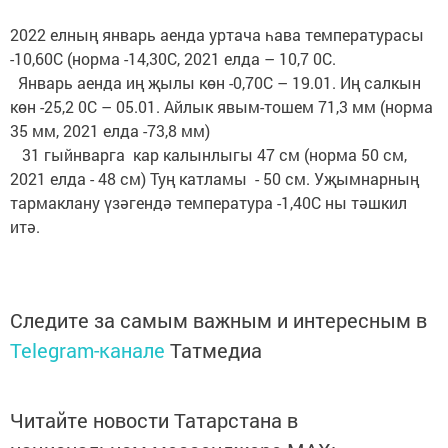
2022 елның январь аенда уртача һава температурасы
-10,60С (норма -14,30С, 2021 елда – 10,7 0С.
Январь аенда иң җылы көн -0,70С – 19.01. Иң салкын
көн -25,2 0С – 05.01. Айлык явым-тошем 71,3 мм (норма
35 мм, 2021 елда -73,8 мм)
31 гыйнварга кар калынлыгы 47 см (норма 50 см,
2021 елда - 48 см) Туң катламы - 50 см. Уҗымнарның
тармаклану үзәгендә температура -1,40С ны тәшкил
итә.
Следите за самым важным и интересным в
Telegram-канале
Татмедиа
Читайте новости Татарстана в