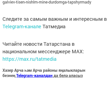
galviev-tisen-nishlm-mine-durdomga-tapshyrmady
Следите за самым важным и интересным в
Telegram-канале
Татмедиа
Читайте новости Татарстана в
национальном мессенджере MАХ:
https://max.ru/tatmedia
Хәзер Арча һәм Арча районы яңалыкларын
безнең
Telegram-каналдан
да белә аласыз