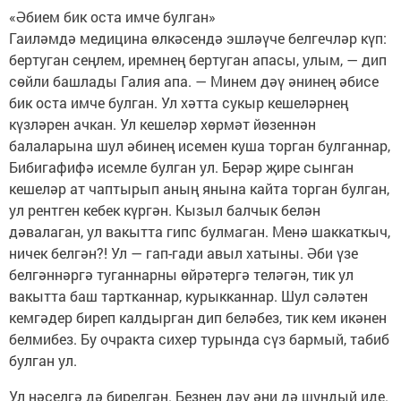
«Әбием бик оста имче булган»
Гаиләмдә медицина өлкәсендә эшләүче белгечләр күп:
бертуган сеңлем, иремнең бертуган апасы, улым, — дип
сөйли башлады Галия апа. — Минем дәү әнинең әбисе
бик оста имче булган. Ул хәтта сукыр кешеләрнең
күзләрен ачкан. Ул кешеләр хөрмәт йөзеннән
балаларына шул әбинең исемен куша торган булганнар,
Бибигафифә исемле булган ул. Берәр җире сынган
кешеләр ат чаптырып аның янына кайта торган булган,
ул рентген кебек күргән. Кызыл балчык белән
дәвалаган, ул вакытта гипс булмаган. Менә шаккаткыч,
ничек белгән?! Ул — гап-гади авыл хатыны. Әби үзе
белгәннәргә туганнарны өйрәтергә теләгән, тик ул
вакытта баш тартканнар, курыкканнар. Шул сәләтен
кемгәдер биреп калдырган дип беләбез, тик кем икәнен
белмибез. Бу очракта сихер турында сүз бармый, табиб
булган ул.
Ул нәселгә дә бирелгән. Безнең дәү әни дә шундый иде.