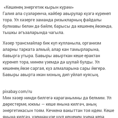
«Кешенең энергетик кырын күрәм»
Галия апа сүзләренчә, кайбер авырулар күзгә күренеп
тора. Ул хәзерге заманда ризыкларның файдалы
булмавы белән дә бәйле, барысы да кешенең йөзендә,
тышкы әгъзаларында чагыла.
Хәзер трансмайлар бик күп кулланыла, организм
аларны тарката алмый, алар кан тамырларына,
бавырга утыра. Бавыры авырткан кеше ерактан
күренеп тора, минем үземдә дә шулай булды. Ул
кешенең йөзе саргая, күз алмаларына сары йөгерә.
Бавыры авырта икән моның, дип уйлап куясың.
pixabay.com/ru
Мин хәзер нинди билгегә караганымны да белмим. Ул
дөрестерме, юкмы — кеше янына килгәч, аның
энергетикасын тоям. Кечкенә вакыттан тоя идем. Кеше
янына килгәч, үзеннән-үзе шул кешенең эченә керә