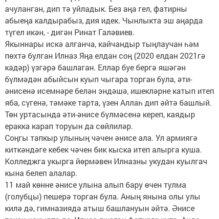
ачуланган, дип тә уйладык. Без аңа гел, фатирны
абыеңа калдырабыз, дия идек. Чынлыкта эш аңарда
түгел икән, - дигән Ринат Галәвиев.
Якыннары искә алганча, кайчандыр тыңлаучан һәм
пөхтә булган Илназ Яңа елдан соң (2020 елдан 2021гә
кадәр) үзгәрә башлаган. Еллар буе бергә яшәгән
бүлмәдән абыйсын куып чыгара торган була, әти-
әнисенә исемнәре белән эндәшә, ишекләрне катып итеп
яба, сүгенә, тәмәке тарта, үзен Аллаһ дип әйтә башлый.
Төн уртасында әти-әнисе бүлмәсенә кереп, каядыр
еракка карап торуын да сөйлиләр.
Соңгы тапкыр улының чәчен әнисе ала. Ул армиягә
киткәндәге кебек чәчен бик кыска итеп алырга куша.
Колледжга укырга йөрмәвен Илназны укудан куылгач
кына белеп алалар.
11 май көнне әнисе улына алып бару өчен тулма
(голубцы) пешерә торган була. Аның янына олы улы
килә дә, гимназиядә атыш башлануын әйтә. Әнисе