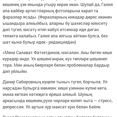
кешенең үзе янында утыру кирәк икән. Шулай да, Галия
апа кайбер артистларның фотоларына карап та
фаразлар ясады. (Фаразларның никадәр дөрес икәнен
ышандыра алмыйбыз, аларны бу шәхесләр кимсетү
дип түгел, кисәтү итеп кабул итсеннәр иде дигән
теләктә калабыз. Галия апа ялгыш әйткән булса, без
шат кына булыр идек - редакциядән)
«Менә Салават Фәтхетдинов, мәсәлән. Аны бөтен кеше
күрәдер инде. Ул шешенгәнрәк, күз төпләре шешенеп
тора. Мин аның бөерләре белән проблемалар бардыр
дип уйлыйм.
Данир Сабировның күңеле тыныч түгел, борчыла. Ул
нәрсәдән булырга мөмкин: кеше үзеннән күпне көтә,
әмма көткән нәтиҗәгә ирешә алмый. Шуның
аркасында кешенең рухи чирләре килеп чыга — стресс,
депрессия. Ул артык зур максат кую белән бәйле.