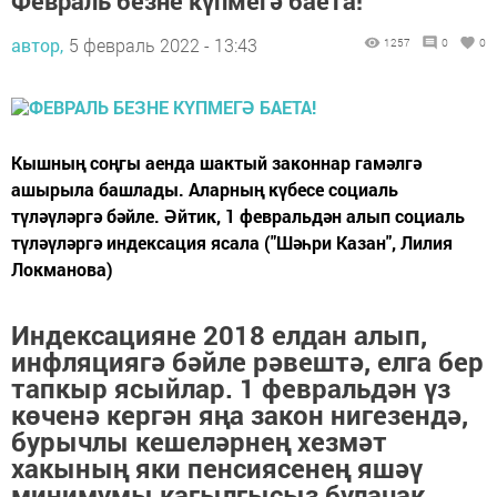
Февраль безне күпмегә баета!
автор,
5 февраль 2022 - 13:43
1257
0
0
Кышның соңгы аенда шактый законнар гамәлгә
ашырыла башлады. Аларның күбесе социаль
түләүләргә бәйле. Әйтик, 1 февральдән алып социаль
түләүләргә индексация ясала ("Шәһри Казан", Лилия
Локманова)
Индексацияне 2018 елдан алып,
инфляциягә бәйле рәвештә, елга бер
тапкыр ясыйлар. 1 февральдән үз
көченә кергән яңа закон нигезендә,
бурычлы кешеләрнең хезмәт
хакының яки пенсиясенең яшәү
минимумы кагылгысыз булачак.