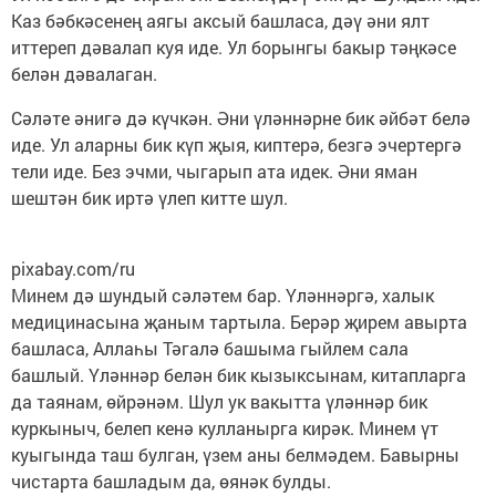
Каз бәбкәсенең аягы аксый башласа, дәү әни ялт
иттереп дәвалап куя иде. Ул борынгы бакыр тәңкәсе
белән дәвалаган.
Сәләте әнигә дә күчкән. Әни үләннәрне бик әйбәт белә
иде. Ул аларны бик күп җыя, киптерә, безгә эчертергә
тели иде. Без эчми, чыгарып ата идек. Әни яман
шештән бик иртә үлеп китте шул.
pixabay.com/ru
Минем дә шундый сәләтем бар. Үләннәргә, халык
медицинасына җаным тартыла. Берәр җирем авырта
башласа, Аллаһы Тәгалә башыма гыйлем сала
башлый. Үләннәр белән бик кызыксынам, китапларга
да таянам, өйрәнәм. Шул ук вакытта үләннәр бик
куркыныч, белеп кенә кулланырга кирәк. Минем үт
куыгында таш булган, үзем аны белмәдем. Бавырны
чистарта башладым да, өянәк булды.