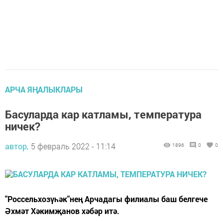
АРЧА ЯҢАЛЫКЛАРЫ
Басуларда кар катламы, температура
ничек?
автор,
5 февраль 2022 - 11:14
1896
0
0
"Россельхозүһәк"нең Арчадагы филиалы баш белгече
Әхмәт Хәкимҗанов хәбәр итә.