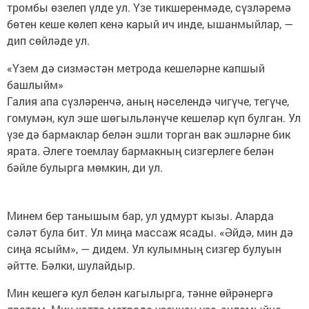
тромбы өзелеп үлде ул. Үзе тикшеренмәде, сүзләремә
бөтен кеше көлеп кенә карый ич инде, ышанмыйлар, —
дип сөйләде ул.
«Үзем дә сизмәстән метрода кешеләрне капшый
башлыйм»
Галия апа сүзләренчә, аның нәселендә чигүче, тегүче,
гомумән, кул эше шөгыльләнүче кешеләр күп булган. Ул
үзе дә бармаклар белән эшли торган вак эшләрне бик
ярата. Әлеге тоемлау бармакның сизгерлеге белән
бәйле булырга мөмкин, ди ул.
Минем бер танышым бар, ул удмурт кызы. Аларда
сәләт була бит. Ул миңа массаж ясады. «Әйдә, мин дә
сиңа ясыйм», — дидем. Ул кулымның сизгер булуын
әйтте. Бәлки, шулайдыр.
Мин кешегә кул белән кагылырга, тәнне өйрәнергә