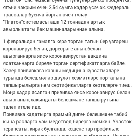
ягъни чакрым өчен 2,54 сумга кадәр үсәчәк. Федераль
трассалар буенча йөргән өчен түләү
"Платон"системасы аша 12 тоннадан артык
авырлыктагы йөк машиналарыннан алына.
1 февральдән гамәлгә керә торган тагын бер үзгәреш
коронавирус белән, дөресрәге аның белән
авырганнарга яисә коронавирустан вакцина
ясатканнарга бирелә торган сертификатларга бәйле.
Хәзер прививкага каршы медицина күрсәтмәләре
турында белешмәләр дәүләт хезмәтләре порталына
тапшырылырга һәм сертификатларга кертелергә тиеш.
Моңа кадәр ясалган прививка яисә коронавирус белән
авырганың хакындагы белешмәне тапшыру гына
таләп ителә иде.
Прививка кадатырга ярамый дигән белешмәне табиб
кына расларга һәм медотвод бирергә мөмкин. Участок
терапевты, кирәк булганда, кешене тар профильле
белгечкә диагнозны ачыклау өчен җибәрәчәк. Шуннан