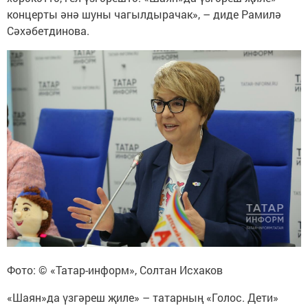
концерты әнә шуны чагылдырачак», – диде Рамилә
Сәхәбетдинова.
Фото: © «Татар-информ», Солтан Исхаков
«Шаян»да үзгәреш җиле» – татарның «Голос. Дети»