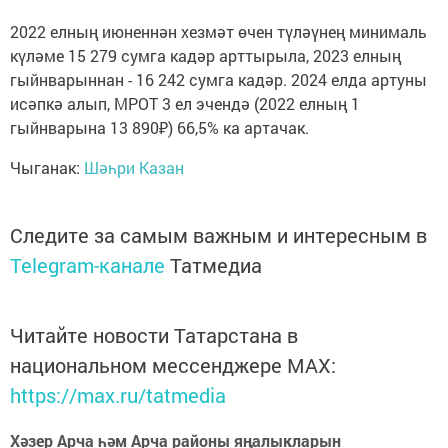
2022 елның июненнән хезмәт өчен түләүнең минималь
күләме 15 279 сумга кадәр арттырыла, 2023 елның
гыйнварыннан - 16 242 сумга кадәр. 2024 елда артуны
исәпкә алып, МРОТ 3 ел эчендә (2022 елның 1
гыйнварына 13 890₽) 66,5% ка артачак.
Чыганак:
Шәһри Казан
Следите за самым важным и интересным в
Telegram-канале
Татмедиа
Читайте новости Татарстана в
национальном мессенджере MАХ:
https://max.ru/tatmedia
Хәзер Арча һәм Арча районы яңалыкларын