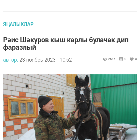
ЯҢАЛЫКЛАР
Рәис Шәкүров кыш карлы булачак дип
фаразлый
автор,
23 ноябрь 2023 - 10:52
2516
0
0