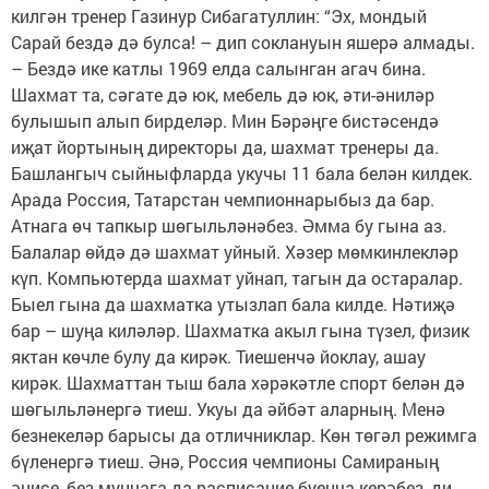
килгән тренер Газинур Сибагатуллин: “Эх, мондый
Сарай бездә дә булса! – дип соклануын яшерә алмады.
– Бездә ике катлы 1969 елда салынган агач бина.
Шахмат та, сәгате дә юк, мебель дә юк, әти-әниләр
булышып алып бирделәр. Мин Бәрәңге бистәсендә
иҗат йортының директоры да, шахмат тренеры да.
Башлангыч сыйныфларда укучы 11 бала белән килдек.
Арада Россия, Татарстан чемпионнарыбыз да бар.
Атнага өч тапкыр шөгыльләнәбез. Әмма бу гына аз.
Балалар өйдә дә шахмат уйный. Хәзер мөмкинлекләр
күп. Компьютерда шахмат уйнап, тагын да остаралар.
Быел гына да шахматка утызлап бала килде. Нәтиҗә
бар – шуңа киләләр. Шахматка акыл гына түзел, физик
яктан көчле булу да кирәк. Тиешенчә йоклау, ашау
кирәк. Шахматтан тыш бала хәрәкәтле спорт белән дә
шөгыльләнергә тиеш. Укуы да әйбәт аларның. Менә
безнекеләр барысы да отличниклар. Көн төгәл режимга
бүленергә тиеш. Әнә, Россия чемпионы Самираның
әнисе, без мунчага да расписание буенча керәбез, ди.