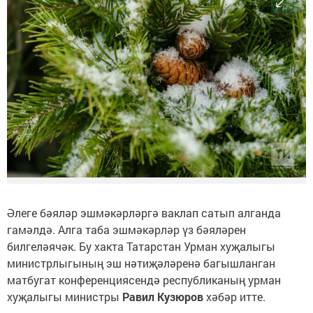
Әлеге бәяләр эшмәкәрләргә ваклап сатып алганда
гамәлдә. Алга таба эшмәкәрләр үз бәяләрен
билгеләячәк. Бу хакта Татарстан Урман хуҗалыгы
министрлыгының эш нәтиҗәләренә багышланган
матбугат конференциясендә республиканың урман
хуҗалыгы министры
Равил Кузюров
хәбәр итте.