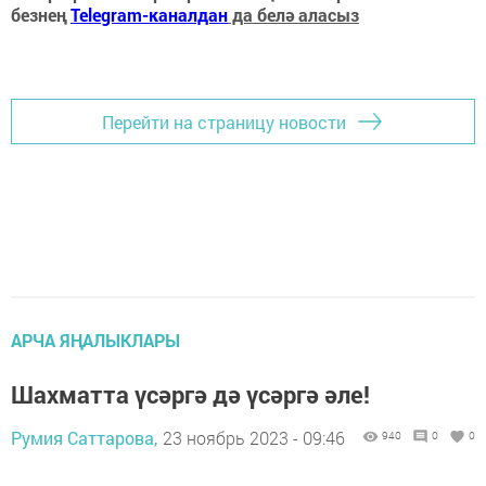
безнең
Telegram-каналдан
да белә аласыз
Перейти на страницу новости
АРЧА ЯҢАЛЫКЛАРЫ
Шахматта үсәргә дә үсәргә әле!
Румия Саттарова,
23 ноябрь 2023 - 09:46
940
0
0