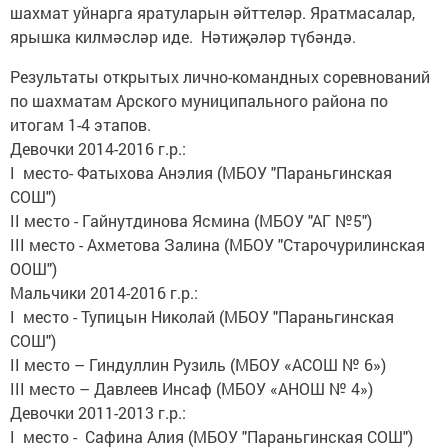
шахмат уйнарга яратуларын әйттеләр. Яратмасалар,
ярышка килмәсләр иде. Нәтиҗәләр түбәндә.
Результаты открытых лично-командных соревнований
по шахматам Арского муниципального района по
итогам 1-4 этапов.
Девочки 2014-2016 г.р.:
I место- Фатыхова Анэлия (МБОУ "Параньгинская
СОШ")
II место - Гайнутдинова Ясмина (МБОУ "АГ №5")
III место - Ахметова Залина (МБОУ "Старочурилинская
ООШ")
Мальчики 2014-2016 г.р.:
I место - Тупицын Николай (МБОУ "Параньгинская
СОШ")
II место – Гиндуллин Рузиль (МБОУ «АСОШ № 6»)
III место – Давлеев Инсаф (МБОУ «АНОШ № 4»)
Девочки 2011-2013 г.р.:
I место - Сафина Алия (МБОУ "Параньгинская СОШ")