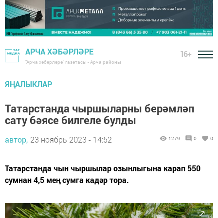
АРЧА ХӘБӘРЛӘРЕ
16+
"Арча хәбәрләре" газетасы - Арча районы
ЯҢАЛЫКЛАР
Татарстанда чыршыларны берәмләп
сату бәясе билгеле булды
автор,
23 ноябрь 2023 - 14:52
1279
0
0
Татарстанда чын чыршылар озынлыгына карап 550
сумнан 4,5 мең сумга кадәр тора.