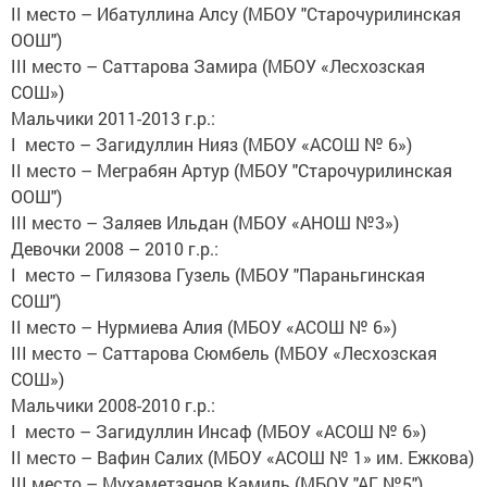
II место – Ибатуллина Алсу (МБОУ "Старочурилинская
ООШ")
III место – Саттарова Замира (МБОУ «Лесхозская
СОШ»)
Мальчики 2011-2013 г.р.:
I место – Загидуллин Нияз (МБОУ «АСОШ № 6»)
II место – Меграбян Артур (МБОУ "Старочурилинская
ООШ")
III место – Заляев Ильдан (МБОУ «АНОШ №3»)
Девочки 2008 – 2010 г.р.:
I место – Гилязова Гузель (МБОУ "Параньгинская
СОШ")
II место – Нурмиева Алия (МБОУ «АСОШ № 6»)
III место – Саттарова Сюмбель (МБОУ «Лесхозская
СОШ»)
Мальчики 2008-2010 г.р.:
I место – Загидуллин Инсаф (МБОУ «АСОШ № 6»)
II место – Вафин Салих (МБОУ «АСОШ № 1» им. Ежкова)
III место – Мухаметзянов Камиль (МБОУ "АГ №5")