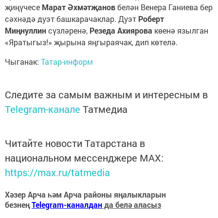
җиңүчесе
Марат Әхмәтҗанов
белән Венера Ганиева бер
сәхнәдә дуэт башкарачаклар. Дуэт
Роберт
Миңнуллин
сүзләренә,
Резеда Ахиярова
көенә язылган
«Яратыгыз!» җырына яңгыраячак, дип көтелә.
Чыганак:
Татар-информ
Следите за самым важным и интересным в
Telegram-канале
Татмедиа
Читайте новости Татарстана в
национальном мессенджере MАХ:
https://max.ru/tatmedia
Хәзер Арча һәм Арча районы яңалыкларын
безнең
Telegram-каналдан
да белә аласыз