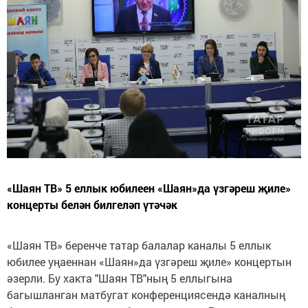
«Шаян ТВ» 5 еллык юбилеен «Шаян»да үзгәреш җиле»
концерты белән билгеләп үтәчәк
«Шаян ТВ» беренче татар балалар каналы 5 еллык
юбилее уңаеннан «Шаян»да үзгәреш җиле» концертын
әзерли. Бу хакта "Шаян ТВ"ның 5 еллыгына
багышланган матбугат конференциясендә каналның