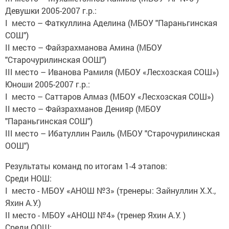
Девушки 2005-2007 г.р.:
I место – Фаткуллина Аделина (МБОУ "Параньгинская
СОШ")
II место – Файзрахманова Амина (МБОУ
"Старочурилинская ООШ")
III место – Иванова Рамиля (МБОУ «Лесхозская СОШ»)
Юноши 2005-2007 г.р.:
I место – Саттаров Алмаз (МБОУ «Лесхозская СОШ»)
II место – Файзрахманов Денияр (МБОУ
"Параньгинская СОШ")
III место – Ибатуллин Раиль (МБОУ "Старочурилинская
ООШ")
Результаты команд по итогам 1-4 этапов:
Среди НОШ:
I место - МБОУ «АНОШ №3» (тренеры: Зайнуллин Х.Х.,
Яхин А.У.)
II место - МБОУ «АНОШ №4» (тренер Яхин А.У. )
Среди ООШ: