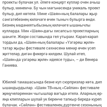
проекты булачак ул. Әлеге концерт күпләр очен ачыш
булыр, минемчә. Бу чын мәгънәсендә уникаль проект
булыр, дип көтелә. Мине «Шаян»ның балалары җыр
сәнгатебезнең киләчәге өчен тыныч булырга өнди.
Безнең мәдәниятыбызның киләчәге ышанычлы
кулларда. Мин «Шаян»дагы хисапсыз проектларның
шаһите. Жюри составында гел утырам. Карап-карап
тордым да, «Шаян»ның балалары «Үзгәреш җиле»
татар җыры фестивале сәхнәсенә менәр өчен үсеп
җиттеләр, дигән фикергә килдем. Шулай итеп,
«Шаян»да үзгәреш җиле» идеясе туды», – ди Венера
Ганиева.
Юбилей тамашасында безне күп сюрпризлар көтә, дип
ышандырдылар. «Шаян ТВ»ның «Сәйлән» фестивале
җиңүчеләреннән чыгышлар вәгъдә ителә. Аларның өр-
яңа клипларын шулай ук беренче тапкыр биредә күреп
булачак. «Сәйлән» фестиваленең дүртенче сезонының