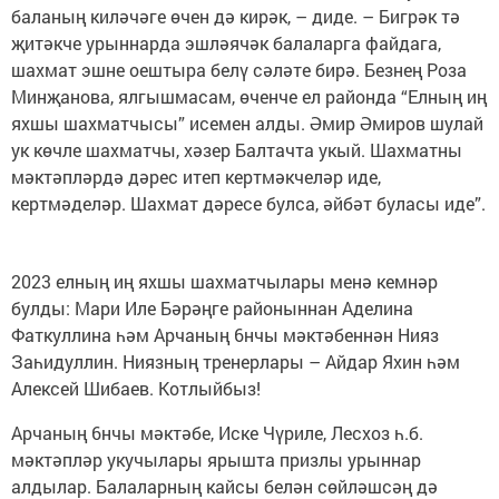
баланың киләчәге өчен дә кирәк, – диде. – Бигрәк тә
җитәкче урыннарда эшләячәк балаларга файдага,
шахмат эшне оештыра белү сәләте бирә. Безнең Роза
Минҗанова, ялгышмасам, өченче ел районда “Елның иң
яхшы шахматчысы” исемен алды. Әмир Әмиров шулай
ук көчле шахматчы, хәзер Балтачта укый. Шахматны
мәктәпләрдә дәрес итеп кертмәкчеләр иде,
кертмәделәр. Шахмат дәресе булса, әйбәт буласы иде”.
2023 елның иң яхшы шахматчылары менә кемнәр
булды: Мари Иле Бәрәңге районыннан Аделина
Фаткуллина һәм Арчаның 6нчы мәктәбеннән Нияз
Заһидуллин. Ниязның тренерлары – Айдар Яхин һәм
Алексей Шибаев. Котлыйбыз!
Арчаның 6нчы мәктәбе, Иске Чүриле, Лесхоз һ.б.
мәктәпләр укучылары ярышта призлы урыннар
алдылар. Балаларның кайсы белән сөйләшсәң дә