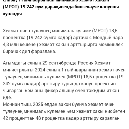
(МРОТ) 19 242 сум дәрәҗәсендә билгеләүче канунны
хуплады.
Хезмәт өчен түләүнең минималь күләме (МРОТ) 18,5
процентка (19 242 сумга кадәр) артачак. Мондый чара
4,8 млн кешенең хезмәт хакын арттырырга мөмкинлек
бирәчәк дип фаразлана.
Агымдагы елның 29 сентябрендә Россия Хезмәт
министрлыгы 2024 елның 1 гыйнварыннан хезмәт өчен
түләүнең минималь күләмен (МРОТ) 18,5 процентка (19
242 сумга кадәр) арттыру турында канун проектын
чыгарган һәм аны фикер алышу өчен тәкъдим иткән
иде.
Моннан тыш, 2025 елдан закон буенча хезмәт өчен
түләүнең минималь күләмен һәм хезмәт хакы нисбәтен
42 проценттан 48 процентка кадәр арттыру каралган.