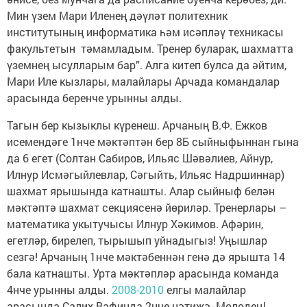
Мин үзем Мари Иленең дәүләт политехник
институтының информатика һәм исәпләү техникасы
факультетын тәмамладым. Тренер буларак, шахматта
үземнең ысулларым бар”. Алга китеп булса да әйтим,
Мари Иле кызлары, малайлары Арчада командалар
арасында беренче урынны алды.
Тагын бер кызыклы күренеш. Арчаның В.Ф. Ежков
исемендәге 1нче мәктәптән бер 8Б сыйныфыннан гына
да 6 егет (Солтан Сабиров, Ильяс Шәвәлиев, Айнур,
Илнур Исмәгыйлевлар, Сәгыйть, Ильяс Надршиннар)
шахмат ярышында катнашты. Алар сыйныф белән
мәктәптә шахмат секциясенә йөриләр. Тренерлары –
математика укытучысы Илнур Хәкимов. Афәрин,
егетләр, бирелеп, тырышып уйнадыгыз! Уңышлар
сезгә! Арчаның 1нче мәктәбеннән генә дә ярышта 14
бала катнашты. Урта мәктәпләр арасында команда
4нче урынны алды.
2008-2010
елгы малайлар
арасында Салих Вафинда 2нче нәтиҗә. Молодец!