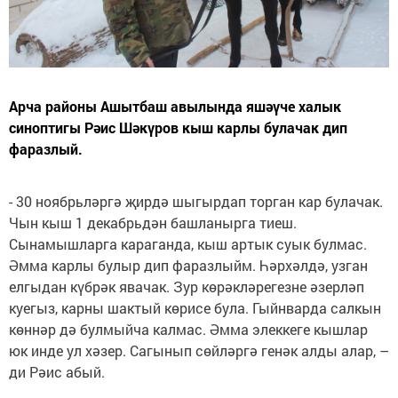
Арча районы Ашытбаш авылында яшәүче халык
синоптигы Рәис Шәкүров кыш карлы булачак дип
фаразлый.
- 30 ноябрьләргә җирдә шыгырдап торган кар булачак.
Чын кыш 1 декабрьдән башланырга тиеш.
Сынамышларга караганда, кыш артык суык булмас.
Әмма карлы булыр дип фаразлыйм. Һәрхәлдә, узган
елгыдан күбрәк явачак. Зур көрәкләрегезне әзерләп
куегыз, карны шактый көрисе була. Гыйнварда салкын
көннәр дә булмыйча калмас. Әмма элеккеге кышлар
юк инде ул хәзер. Сагынып сөйләргә генәк алды алар, –
ди Рәис абый.