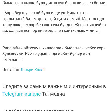
Әмма кыш кыска була дигән сүз белән килешеп бетми.
- Барыбер шул өч ай була инде ул. Кинәт кенә
җылытмый бит, мартта җәй җитә алмый. Март аенда
ташу аккан еллар бер-ике генә булды. Җылытып куйса
да, салкын көннәр кире әйләнеп кайткалый, – ди ул.
Рәис абый әйтүенчә, киләсе җәй быелгысы кебек коры
булмаячак. Икмәк уңышы да әйбәт булыр дип
өметләник.
Чыганак:
Шәһри Казан
Следите за самым важным и интересным в
Telegram-канале
Татмедиа
Читайте новости Татарстана в