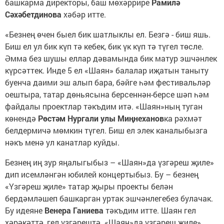
башкарма директоры, баш мөхәррире
Рамилә
Сәхәбетдинова
хәбәр итте.
«Безнең өчен быел бик шатлыклы ел. Безгә - биш яшь.
Биш ел ул бик күп тә кебек, бик үк күп тә түгел төсле.
Әмма без шушы еллар дәвамында бик матур эшчәнлек
күрсәттек. Инде 5 ел «Шаян» балалар иҗатын таныту
буенча даими эш алып бара, бәйге һәм фестивальләр
оештыра, татар дөньясына берсеннән-берсе шәп һәм
файдалы проектлар тәкъдим итә. «Шаян»ның туган
көнендә
Рөстәм Нургали улы Миңнеханов
ка рәхмәт
белдермичә мөмкин түгел. Биш ел элек каналыбызга
нәкъ менә ул канатлар куйды.
Безнең иң зур яңалыгыбыз – «Шаян»да үзгәреш җиле»
дип исемләнгән юбилей концертыбыз. Бу – безнең
«Үзгәреш җиле» татар җыры проекты белән
бердәмләшеп башкарган уртак эшчәнлегебез булачак.
Бу идеяне
Венера Ганиева
тәкъдим итте. Шаян гел
хәрәкәттә, гел үзгәрештә. «Шаян»да үзгәреш җиле»