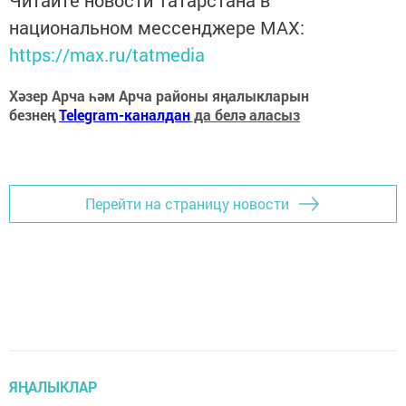
национальном мессенджере MАХ:
https://max.ru/tatmedia
Хәзер Арча һәм Арча районы яңалыкларын
безнең
Telegram-каналдан
да белә аласыз
Перейти на страницу новости
ЯҢАЛЫКЛАР