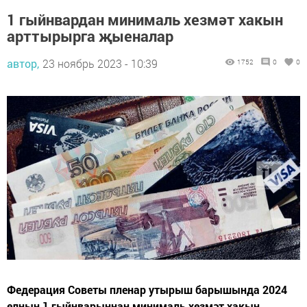
1 гыйнвардан минималь хезмәт хакын
арттырырга җыеналар
автор,
23 ноябрь 2023 - 10:39
1752
0
0
Федерация Советы пленар утырыш барышында 2024
елның 1 гыйнварыннан минималь хезмәт хакын