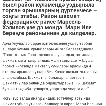
быел район күләмендә уздырыла
торган ярышларның дүртенчесе –
соңгы этабы. Район шахмат
федерациясе рәисе Марсель
Хәлилов үзе дә монда. Мари Иле
Бәрәңге районыннан да килделәр.
Арча Укучылар сарае җитәкчесенең укыту-тәрбия
эшләре буенча урынбасары Айгөл Галәветдинова:
“Грант оттык. Грант акчасына урындык, өстәлләр,
шахмат, сәгатьләр алдык, – дип сөйләде. – Шушы
проект нигезендә мәктәп укучылары арасында 4
этаплы ярышлар үткәрәбез. Көчле шахматчыларны
ачыклыйбыз. Шахматчы балаларны ветеран
шахматчылар белән дә очраштырабыз һ.б. Шахмат
буенча тәҗрибә тупларга, үсәргә дә үсәргә әле”.
Якты зур залда яңа урындык, өстәлләр артында
шахмат уйнап утырган балаларга карап, Мари Иленнән