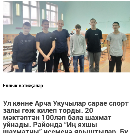
Еллык нәтиҗәләр.
Ул көнне Арча Укучылар сарае спорт
залы гөж килеп торды. 20
мәктәптән 100ләп бала шахмат
уйнады. Районда “Иң яхшы
шахматчы” исеменә ярыштылар. Бу