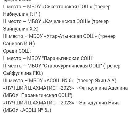
I место – МБОУ «Сикертанская ООШ» (тренер
Набиуллин Р. Р. )
II место – МБОУ «Качелинская ООШ» (тренер
Зайнуллин Х.Х)
III место – МБОУ «Утар-Атынская ООШ» (тренер
Сабиров И.И.)
Среди СОШ:
I место – МБОУ "Параньгинская СОШ"
II место – МБОУ "Старочурилинская ООШ" (тренер
Сайфуллина Г.Ю.)
III место – МБОУ «АСОШ № 6» (тренер Яхин А.У.)
«ЛУЧШИЙ ШАХМАТИСТ -2023» - Фаткуллина Аделина
(МБОУ "Параньгинская СОШ")
«ЛУЧШИЙ ШАХМАТИСТ -2023» - Загидуллин Нияз
(МБОУ «АСОШ № 6»)