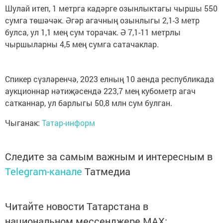
Шулай итеп, 1 метрга кадәрге озынлыктагы чыршы 550
сумга төшәчәк. Әгәр агачның озынлыгы 2,1-3 метр
булса, ул 1,1 мең сум торачак. Ә 7,1-11 метрлы
чыршыларны 4,5 мең сумга сатачаклар.
Спикер сүзләренчә, 2023 елның 10 аенда республикада
аукционнар нәтиҗәсендә 223,7 мең кубометр агач
сатканнар, ул барлыгы 50,8 млн сум булган.
Чыганак:
Татар-информ
Следите за самым важным и интересным в
Telegram-канале
Татмедиа
Читайте новости Татарстана в
национальном мессенджере MАХ: