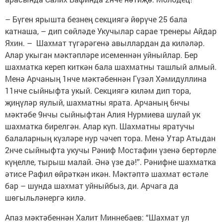
– Бүген ярышта безнең секциягә йөрүче 25 бала
катнаша, – дип сөйләде Укучылар сарае тренеры Айдар
Яхин. – Шахмат түгәрәгенә авыллардан да киләләр.
Алар укыган мәктәпләре исеменнән уйныйлар. Бер
шахматка кереп киткән бала шахматны ташлый алмый.
Менә Арчаның 1нче мәктәбеннән Гүзәл Хәмидуллина
11нче сыйныфта укый. Секциягә киләм дип тора,
җиңүләр яулый, шахматны ярата. Арчаның 6нчы
мәктәбе 9нчы сыйныфтан Алия Нурмиева шулай ук
шахматка бирелгән. Алар күп. Шахматны яратучы
балаларның күзләре нур чәчеп тора. Менә Утар Атыдан
2нче сыйныфта укучы Рәниф Мостафин үзенә бертөрле
күңелле, тырыш малай. Әнә үзе дә!”. Рәнифне шахматка
әтисе Рафил өйрәткән икән. Мәктәптә шахмат өстәле
бар – шунда шахмат уйныйбыз, ди. Арчага да
шөгыльләнергә килә.
Апаз мәктәбеннән Халит Миннебаев: “Шахмат ул