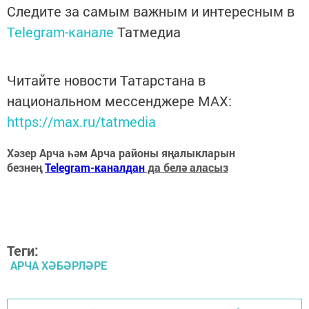
Следите за самым важным и интересным в
Telegram-канале
Татмедиа
Читайте новости Татарстана в
национальном мессенджере MАХ:
https://max.ru/tatmedia
Хәзер Арча һәм Арча районы яңалыкларын
безнең
Telegram-каналдан
да белә аласыз
Теги:
АРЧА ХӘБӘРЛӘРЕ