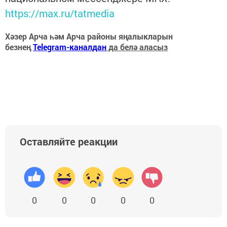
https://max.ru/tatmedia
Хәзер Арча һәм Арча районы яңалыкларын
безнең
Telegram-каналдан
да белә аласыз
Оставляйте реакции
0
0
0
0
0