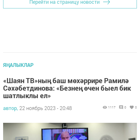
Перейти на страницу новости
ЯҢАЛЫКЛАР
«Шаян ТВ»ның баш мөхәррире Рамилә
Сәхәбетдинова: «Безнең өчен быел бик
шатлыклы ел»
автор,
22 ноябрь 2023 - 20:48
1117
0
0