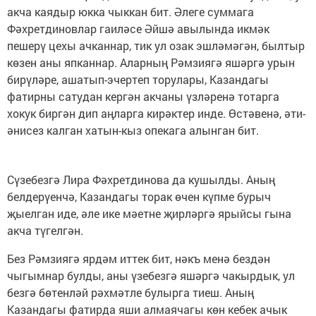
акча каядыр юкка чыккан бит. Әлеге суммага
Фәхретдиновлар гаиләсе Әйшә авылында икмәк
пешерү цехы ачканнар, тик ул озак эшләмәгән, былтыр
көзен аны япканнар. Аларның Рәмзиягә яшәргә урын
бирүләре, ашатып-эчертеп торулары, Казандагы
фатирны сатудан кергән акчаны үзләренә тотарга
хокук биргән дип аңларга кирәктер инде. Өстәвенә, әти-
әнисез калган хатын-кыз опекага алынган бит.
Сүзебезгә Лира Фәхретдинова да кушылды. Аның
белдерүенчә, Казандагы торак өчен күпме бурыч
җыелган иде, әле ике мәетне җирләргә ярыйсы гына
акча түгелгән.
Без Рәмзиягә ярдәм иттек бит, нәкъ менә бездән
чыгымнар булды, аны үзебезгә яшәргә чакырдык, ул
безгә бөтенләй рәхмәтле булырга тиеш. Аның
Казандагы фатирда яши алмаячагы көн кебек ачык