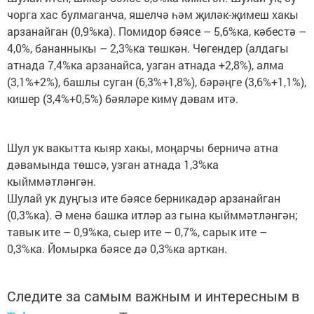
чорга хас булмаганча, яшелчә һәм җиләк-җимеш хакы
арзанайган (0,9%ка). Помидор бәясе – 5,6%ка, кәбестә –
4,0%, бананныкы – 2,3%ка төшкән. Чөгендер (алдагы
атнада 7,4%ка арзанайса, узган атнада +2,8%), алма
(3,1%+2%), башлы суган (6,3%+1,8%), бәрәңге (3,6%+1,1%),
кишер (3,4%+0,5%) бәяләре кимү дәвам итә.
Шул ук вакытта кыяр хакы, моңарчы берничә атна
дәвамында төшсә, узган атнада 1,3%ка
кыйммәтләнгән.
Шулай ук дуңгыз ите бәясе берникадәр арзанайган
(0,3%ка). Ә менә башка итләр аз гына кыйммәтләнгән;
тавык ите – 0,9%ка, сыер ите – 0,7%, сарык ите –
0,3%ка. Йомырка бәясе дә 0,3%ка арткан.
Следите за самым важным и интересным в