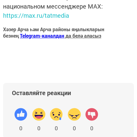
национальном мессенджере MАХ:
https://max.ru/tatmedia
Хәзер Арча һәм Арча районы яңалыкларын
безнең
Telegram-каналдан
да белә аласыз
Оставляйте реакции
0
0
0
0
0