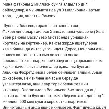
Миңа фатирны 2 миллион сумга алдылар дип
сөйләделәр, ә чынлыкта исә ул 3 миллионнан артык
тора, – дип, аңлатты Рәмзия.
Шунысы билгеле, торакны сатканнан соң
Фәхретдиновлар гаиләсе Зиннәтованы үзләренең Яшел
Үзән районы Васильево бистәсендә урнашкан
йортларына керткәннәр. Кайсы җирдә яшәтүләрен
язма башында әйтеп узган идем. Дөрес, моңарчы әти-
әнисез калган хатын-кыз өстеннән опека
рәсмиләштергәннәр, янәсе хәзер аның тормышы һәм
куркынычсызлыгы өчен алар җаваплы булган.
Альбина Фәхретдинова белән сөйләшеп алдым. Аның
фикеренчә, Рәмзиянең акчасын берәү дә
үзләштермәгән, аны алар торак белән тәэмин
иткәннәр. Әле җитмәсә Васильево бистәсендә аңа
фатир да алган булганнар, әмма бер-ике атнадан соң 1
миллион 600 мең сумга кире сатканнар, имеш
Зиннәтованың анда яшисе килмәгән. Факт шунда ки, ул