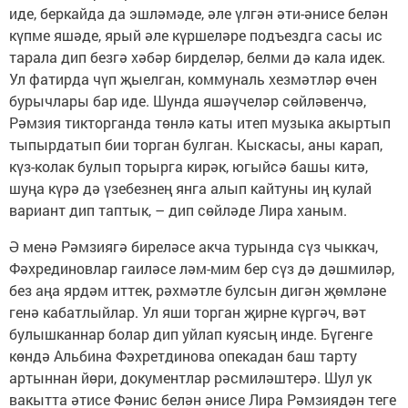
иде, беркайда да эшләмәде, әле үлгән әти-әнисе белән
күпме яшәде, ярый әле күршеләре подъездга сасы ис
тарала дип безгә хәбәр бирделәр, белми дә кала идек.
Ул фатирда чүп җыелган, коммуналь хезмәтләр өчен
бурычлары бар иде. Шунда яшәүчеләр сөйләвенчә,
Рәмзия тикторганда төнлә каты итеп музыка акыртып
тыпырдатып бии торган булган. Кыскасы, аны карап,
күз-колак булып торырга кирәк, югыйсә башы китә,
шуңа күрә дә үзебезнең янга алып кайтуны иң кулай
вариант дип таптык, – дип сөйләде Лира ханым.
Ә менә Рәмзиягә биреләсе акча турында сүз чыккач,
Фәхрединовлар гаиләсе ләм-мим бер сүз дә дәшмиләр,
без аңа ярдәм иттек, рәхмәтле булсын дигән җөмләне
генә кабатлыйлар. Ул яши торган җирне күргәч, вәт
булышканнар болар дип уйлап куясың инде. Бүгенге
көндә Альбина Фәхретдинова опекадан баш тарту
артыннан йөри, документлар рәсмиләштерә. Шул ук
вакытта әтисе Фәнис белән әнисе Лира Рәмзиядән теге