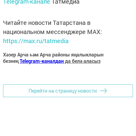
Telegram-канале
Татмедиа
Читайте новости Татарстана в
национальном мессенджере MАХ:
https://max.ru/tatmedia
Хәзер Арча һәм Арча районы яңалыкларын
безнең
Telegram-каналдан
да белә аласыз
Перейти на страницу новости