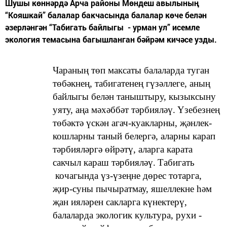
Шушы көннәрдә Арча районы Мөндеш авылының
“Кояшкай” балалар бакчасында балалар көче белән
әзерләнгән “Табигать байлыгы - урман ул” исемле
экология темасына багышланган бәйрәм кичәсе узды.
Чараның төп максаты
б
алаларда туган
төбәкнең, табигатенең гүзәллеге, аның
байлыгы белән таныштыру, кызыксыну
уяту, аңа мәхәббәт тәрбияләү.
Үзебезнең
төбәктә үскән агач-куакларны, җәнлек-
кошларны таный белергә, аларны карап
тәрбияләргә өйрәтү, аларга карата
сакчыл караш тәрбияләү.
Табигать
кочагында үз-үзеңне дөрес тотарга,
җир-суны пычыратмау, яшеллекне һәм
җан ияләрен сакларга күнектерү,
балаларда экологик культура, рухи -