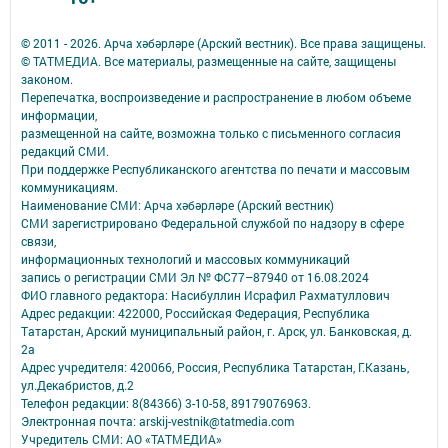
© 2011 - 2026. Арча хәбәрләре (Арский вестник). Все права защищены.
© ТАТМЕДИА. Все материалы, размещенные на сайте, защищены
законом.
Перепечатка, воспроизведение и распространение в любом объеме
информации,
размещенной на сайте, возможна только с письменного согласия
редакций СМИ.
При поддержке Республиканского агентства по печати и массовым
коммуникациям.
Наименование СМИ: Арча хәбәрләре (Арский вестник)
СМИ зарегистрировано Федеральной службой по надзору в сфере
связи,
информационных технологий и массовых коммуникаций
запись о регистрации СМИ Эл № ФС77–87940 от 16.08.2024
ФИО главного редактора: Насибуллин Исрафил Рахматуллович
Адрес редакции: 422000, Российская Федерация, Республика
Татарстан, Арский муниципальный район, г. Арск, ул. Банковская, д.
2а
Адрес учредителя: 420066, Россия, Республика Татарстан, Г.Казань,
ул.Декабристов, д.2
Телефон редакции: 8(84366) 3-10-58, 89179076963.
Электронная почта: arskij-vestnik@tatmedia.com
Учредитель СМИ: АО «ТАТМЕДИА»