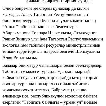
әхлакый сыйфатлар тәрбияләү
иде
.
Әлеге бәйрәмгә мөхтәрәм кунаклар да килми
калмады. Алар:
Татарстан Республикасының
б
иологик ресурслар буенча дәүләт комитетының
“
Ашыт
”
табигый
тыюлыгы
белгеч
ләре
Абдрахманова Гөлнара
Ил
ья
с кызы, Әхмәтҗанов
Рәшит Зиннур улы
һ
әм
Татарстан Республикасының
экология һәм табигый ресурслар
м
инистрлыгының
төньяк территориаль идарәсе
белгече Шәймуллина
А
лия Ринат кызы.
Балалар бик матур чыгышлары белән сөендерделәр.
Табигат
ь
гүзәллеге турында җырлап, кыргый
хайваннар булып биеп, төрле файда китерә торган
агачлар турында шигырьләр сөйләп табигат
ь
кочагына сәяхәт иттеләр. Б
ә
йрәмнең икенче
өлешендә исә,
республикакүләм экологик бәйгегә
әзерләгән “Табигать байлыгы – урман ул” исемле