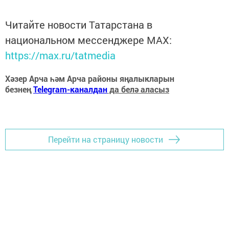
Читайте новости Татарстана в
национальном мессенджере MАХ:
https://max.ru/tatmedia
Хәзер Арча һәм Арча районы яңалыкларын
безнең
Telegram-каналдан
да белә аласыз
Перейти на страницу новости