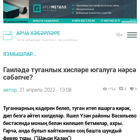
АРЧА ХӘБӘРЛӘРЕ
16+
"Арча хәбәрләре" газетасы - Арча районы
ЯЗМЫШЛАР...
Гаиләдә туганлык хисләре югалуга нәрсә
сәбәпче?
автор,
21 апрель 2022 - 13:08
1724
0
0
Туганнарның кадерен белеп, туган итеп яшәргә кирәк,
дип безгә әйтеп килделәр. Яшел Үзән районы Васильево
бистәсендә моның белән килешеп бетмиләр, ахры.
Гәрчә, анда булып кайтканнан соң башта шундый
фикер туды. ("Шәһри Казан")