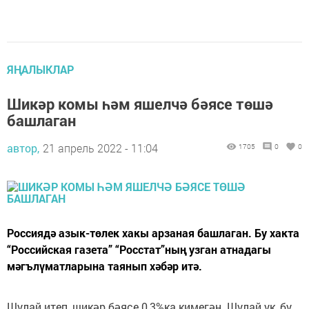
ЯҢАЛЫКЛАР
Шикәр комы һәм яшелчә бәясе төшә
башлаган
автор,
21 апрель 2022 - 11:04
1705
0
0
Россиядә азык-төлек хакы арзаная башлаган. Бу хакта
“Российская газета” “Росстат”ның узган атнадагы
мәгълүматларына таянып хәбәр итә.
Шулай итеп, шикәр бәясе 0,3%ка кимегән. Шулай ук, бу