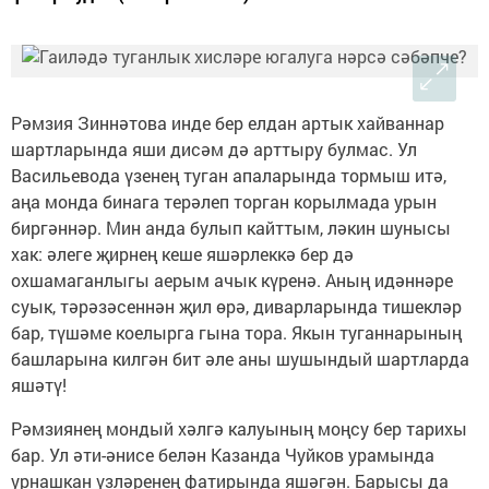
Рәмзия Зиннәтова инде бер елдан артык хайваннар
шартларында яши дисәм дә арттыру булмас. Ул
Васильевода үзенең туган апаларында тормыш итә,
аңа монда бинага терәлеп торган корылмада урын
биргәннәр. Мин анда булып кайттым, ләкин шунысы
хак: әлеге җирнең кеше яшәрлеккә бер дә
охшамаганлыгы аерым ачык күренә. Аның идәннәре
суык, тәрәзәсеннән җил өрә, диварларында тишекләр
бар, түшәме коелырга гына тора. Якын туганнарының
башларына килгән бит әле аны шушындый шартларда
яшәтү!
Рәмзиянең мондый хәлгә калуының моңсу бер тарихы
бар. Ул әти-әнисе белән Казанда Чуйков урамында
урнашкан үзләренең фатирында яшәгән. Барысы да