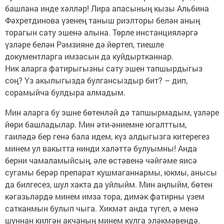
башлана инде хәлләр! Лира апасының кызы Альбина
Фәхретдинова үзенең таныш риэлторы белән аның
торагын сату эшенә алына. Төрле инстанцияләргә
үзләре белән Рәмзияне дә йөртеп, тиешле
документларга имзасын да куйдыртканнар.
Ник аларга фатирыгызны сату эшен тапшырдыгыз
соң? Үз акылыгызда булгансыздыр бит? – дип,
сорамыйча булдыра алмадым.
Мин аларга бу эшне бөтенләй дә тапшырмадым, үзләре
йөри башладылар. Мин әти-әниемне югалттым,
гаиләдә бер генә бала идем, күз алдыгызга китерегез
минем ул вакытта нинди халәттә булуымны! Анда
берни чамаламыйсың, әле өстәвенә чәйгәме яисә
сугамы берәр препарат кушмаганнармы, юкмы, анысы
да билгесез, шул хакта да уйлыйм. Мин аңлыйм, бөтен
кәгазьләрдә минем имза тора, димәк фатирны үзем
сатканмын булып чыга. Хикмәт анда түгел, ә менә
шуннан килгән акчаның минем кулга эләкмәвендә.