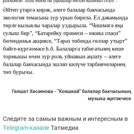
рәхмәтле. Алга таба да уңышлар теләп калабыз сезгә”.
Әйтеп үтәргә кирәк, әлеге балалар бакчасында
экологи
я темасына
зур урын бирелә. Ел дәвамында
төрле кызыклы чаралар уздырыла
.
“Ч
и
шмәгә яңа
сулыш бир”,
“Батарейку принеси – ежика спаси”
бөтендөнья акциясе, “Тәрәз төбендә гөлләр утырт”
бәйге
-
күргәзмәсе
һ
.
б. Балаларга табигатьнең кеше
тормышы өчен зур роль уйнавын аңлату – әлеге
балалар бакчасында эшләп килүче тәрбиячеләрнең
төп бурычы.
Гөлшат Хөсәенова - "Кояшкай" балалар бакчасының
музыка җитәкчесе
Следите за самым важным и интересным в
Telegram-канале
Татмедиа