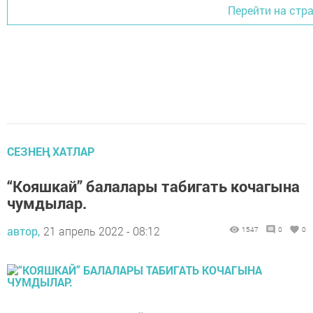
Перейти на стр
СЕЗНЕҢ ХАТЛАР
“Кояшкай” балалары табигать кочагына
чумдылар.
автор,
21 апрель 2022 - 08:12
1547
0
0