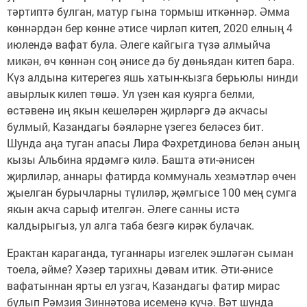
тәртиптә булган, матур гына тормыш иткәннәр. Әмма
көннәрдән бер көнне әтисе чирләп китеп, 2020 елның 4
июлендә вафат була. Әлеге кайгыга түзә алмыйча
микән, өч көннән соң әнисе дә бу дөньядан китеп бара.
Күз алдына китерегез яшь хатын-кызга берьюлы нинди
авырлык килеп төшә. Ул үзен кая куярга белми,
өстәвенә иң якын кешеләрен җирләргә дә акчасы
булмый, Казандагы бәяләрне үзегез беләсез бит.
Шунда аңа туган апасы Лира Фәхретдинова белән аның
кызы Альбина ярдәмгә килә. Башта әти-әнисен
җирлиләр, аннары фатирда коммуналь хезмәтләр өчен
җыелган бурычларны түлиләр, җәмгысе 100 мең сумга
якын акча сарыф ителгән. Әлеге санны истә
калдырыгыз, ул алга таба безгә кирәк булачак.
Ерактан караганда, туганнары изгелек эшләгән сыман
тоела, әйме? Хәзер тарихны дәвам итик. Әти-әнисе
вафатыннан ярты ел узгач, Казандагы фатир мирас
булып Рәмзия Зиннәтова исеменә күчә. Вәт шунда