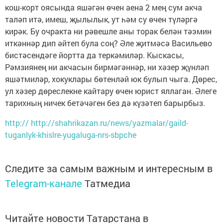
кош-корт оясында яшәгән өчен аена 2 мең сум акча
таләп итә, имеш, җылылык, ут һәм су өчен түләргә
кирәк. Бу очракта ни рәвешле аны торак белән тәэмин
иткәннәр дип әйтеп була соң? Әле җитмәсә Васильево
бистәсендәге йортта да теркәмиләр. Кыскасы,
Рәмзиянең ни акчасын бирмәгәннәр, ни хәзер җүнләп
яшәтмиләр, хокуклары бөтенләй юк булып чыга. Дөрес,
ул хәзер дөреслекне кайтару өчен юрист яллаган. Әлеге
тарихның ничек бетәчәген без дә күзәтеп барырбыз.
http:// http://shahrikazan.ru/news/yazmalar/gaild-
tuganlyk-khislre-yugaluga-nrs-sbpche
Следите за самым важным и интересным в
Telegram-канале
Татмедиа
Читайте новости Татарстана в