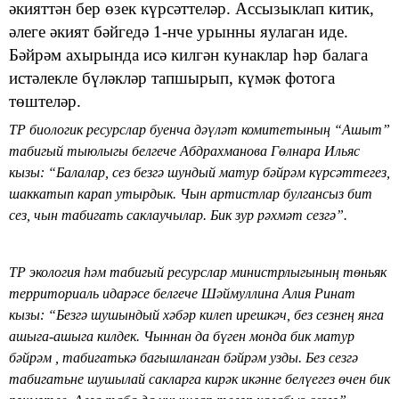
әкият
тән бер өзе
к
к
үрсәттеләр
.
Ассызыклап китик,
ә
леге әкият бәйгедә 1-нче урынны яулаган
иде
.
Бәйрәм ахырында исә килгән кунаклар һәр балага
истәлекле бүләкләр тапшы
рып, күмәк фотога
төштеләр
.
ТР
б
иологик ресурслар буенча дәүләт комитетының
“
Ашыт
”
табигый тыюлыгы белгече Абдрахманова Гөлнара Ильяс
кызы
:
“Б
алалар, сез безгә шундый матур бәйрәм күрсәттегез,
шаккатып карап утырдык. Чын артистлар булгансыз бит
сез, чын табигат
ь
саклаучылар. Бик зур рәхмәт сезгә
”
.
Т
Р
экология һәм табигый ресурслар министрлыгының төньяк
территориаль идарәсе белгече Шәймуллина
А
лия Ринат
кызы
: “
Безгә шушындый хәбәр килеп ирешкәч, без сезнең янга
ашыга-ашыга килдек. Чыннан да бүген монда бик матур
бәйрәм , табигат
ь
кә багышланган бәйрәм узды. Без сезгә
табигат
ь
не шушылай сакларга кирәк икәнне белүегез өчен бик