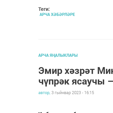
Теги:
АРЧА ХӘБӘРЛӘРЕ
АРЧА ЯҢАЛЫКЛАРЫ
Эмир хәзрәт Ми
чүпрәк ясаучы 
автор,
3 гыйнвар 2023 - 16:15