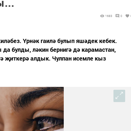
...
1683
0
ләбез. Үрнәк гаилә булып яшәдек кебек.
 да булды, ләкин бернигә дә карамастан,
нгә җиткерә алдык. Чулпан исемле кыз