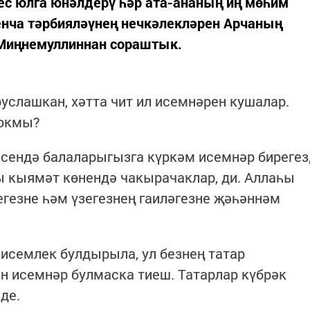
ес юлга юнәлдерү һәр ата-ананың иң мөһим
енча тәрбияләүнең нечкәлекләрен Арчаның
Миңнемуллиннан сораштык.
руслашкан, хәтта чит ил исемнәрен кушалар.
 юкмы?
дисендә балаларыгызга күркәм исемнәр бирегез
ы кыямәт көнендә чакырачаклар, ди. Аллаһы
егезне һәм үзегезнең гаиләгезне җәһәннәм
исемлек булдырыла, ул безнең татар
н исемнәр булмаска тиеш. Татарлар күбрәк
де.