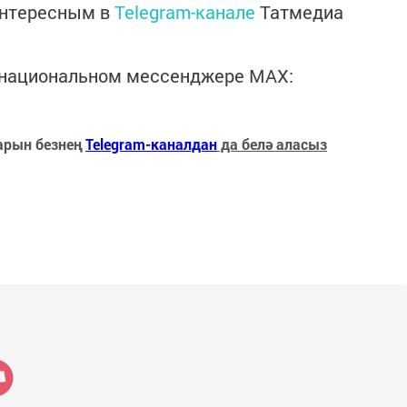
интересным в
Telegram-канале
Татмедиа
в национальном мессенджере MАХ:
арын безнең
Telegram-каналдан
да белә аласыз