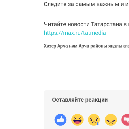
Следите за самым важным и 
Читайте новости Татарстана 
https://max.ru/tatmedia
Хәзер Арча һәм Арча районы яңалыкл
Оставляйте реакции