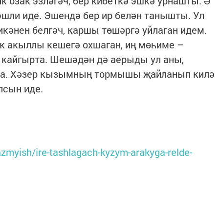
к озак эзләгәч, бер кибеткә эшкә урнашты. Ә
шли иде. Эшендә бер ир белән танышты. Ул
икәнен белгәч, каршы төшәргә уйлаган идем.
к акыллы кешегә охшаган, иң мөһиме –
 кайгырта. Шешәдән дә аерыды ул аны,
ора. Хәзер кызымның тормышы җайланып килә
лсын иде.
azmyish/ire-tashlagach-kyzym-arakyga-relde-