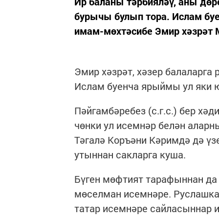
Ир баланы тәрбияләү, аны дөр
бурычы булып тора. Ислам бу
имам-мөхтәсибе Эмир хәзрәт 
Эмир хәзрәт, хәзер балаларга 
Ислам буенча ярыймы ул яки
Пәйгамбәребез (с.г.с.) бер хә
чөнки ул исемнәр белән аларн
Тәгалә Коръәни Кәримдә дә үз
утыннан сакларга куша.
Бүген мөфтият тарафыннан да 
мөселман исемнәре. Руслашка
татар исемнәре сайласыннар и