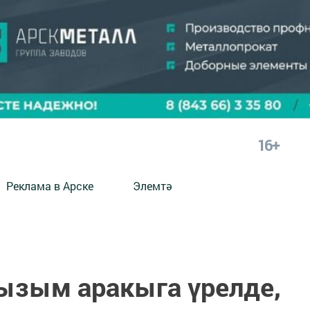
16+
Реклама в Арске
Элемтә
кызым аракыга үрелде,