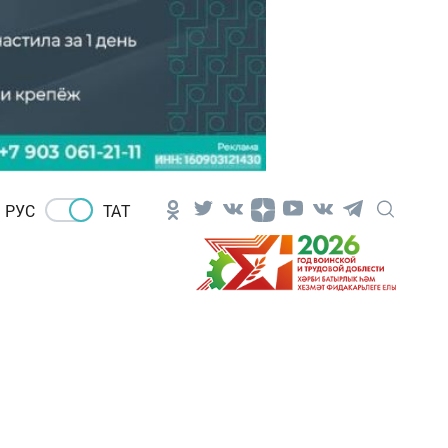
РУС
ТАТ