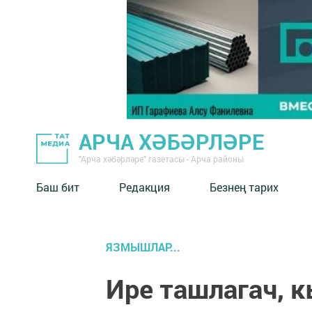
АРЧА ХӘБӘРЛӘРЕ
"Арча хәбәрләре" газетасы - Арча районы
Баш бит
Редакция
Безнең тарих
ЯЗМЫШЛАР...
Ире ташлагач, 