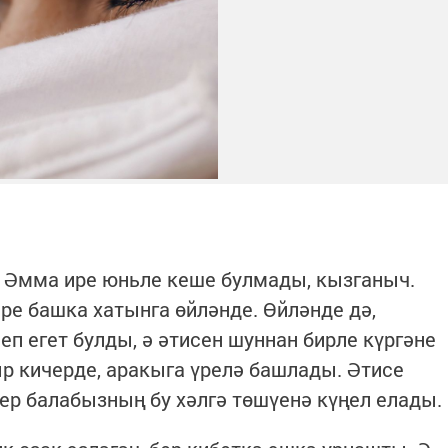
. Әмма ире юньле кеше булмады, кызганыч.
ре башка хатынга өйләнде. Өйләнде дә,
еп егет булды, ә әтисен шуннан бирле күргәне
ыр кичерде, аракыга үрелә башлады. Әтисе
ер балабызның бу хәлгә төшүенә күңел елады.