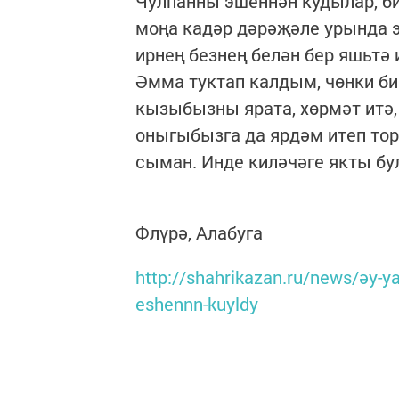
Чулпанны эшеннән кудылар, би
моңа кадәр дәрәҗәле урында э
ирнең безнең белән бер яшьтә 
Әмма туктап калдым, чөнки би
кызыбызны ярата, хөрмәт итә,
оныгыбызга да ярдәм итеп т
сыман. Инде киләчәге якты бу
Флүрә, Алабуга
http://shahrikazan.ru/news/әy-y
eshennn-kuyldy