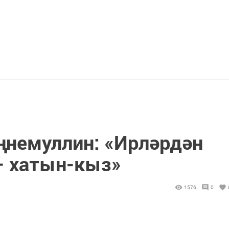
ңнемуллин: «Ирләрдән
— хатын-кыз»
1576
0