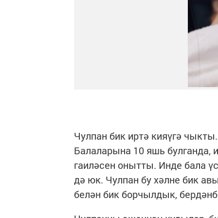
Чулпан бик иртә кияүгә чыкты
Балаларына 10 яшь булганда, и
гаиләсен онытты. Инде бала үс
дә юк. Чулпан бу хәлне бик ав
белән бик борчылдык, бердәнб