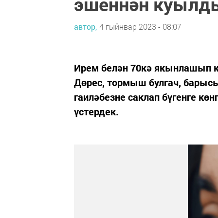
эшеннән куылды
автор,
4 гыйнвар 2023 - 08:07
Ирем белән 70кә якынлашып ки
Дөрес, тормыш булгач, барысы
гаиләбезне саклап бүгенге кө
үстердек.