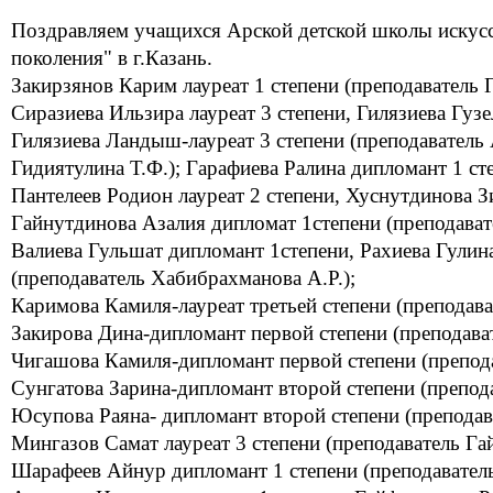
Поздравляем учащихся Арской детской школы искусс
поколения" в г.Казань.
Закирзянов Карим лауреат 1 степени (преподаватель 
Сиразиева Ильзира лауреат 3 степени, Гилязиева Гузе
Гилязиева Ландыш-лауреат 3 степени (преподаватель
Гидиятулина Т.Ф.); Гарафиева Ралина дипломант 1 сте
Пантелеев Родион лауреат 2 степени, Хуснутдинова З
Гайнутдинова Азалия дипломат 1степени (преподават
Валиева Гульшат дипломант 1степени, Рахиева Гулин
(преподаватель Хабибрахманова А.Р.);
Каримова Камиля-лауреат третьей степени (преподава
Закирова Дина-дипломант первой степени (преподава
Чигашова Камиля-дипломант первой степени (препод
Сунгатова Зарина-дипломант второй степени (препода
Юсупова Раяна- дипломант второй степени (преподава
Мингазов Самат лауреат 3 степени (преподаватель Га
Шарафеев Айнур дипломант 1 степени (преподаватель