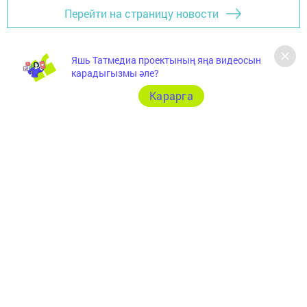
Перейти на страницу новости
Яшь Татмедиа проектының яңа видеосын
карадыгызмы әле?
Карарга
Документлар