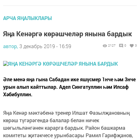
АРЧА ЯҢАЛЫКЛАРЫ
Яңа Кенәргә көрәшчеләр янына бардык
автор,
3 декабрь 2019 - 16:59
2127
0
3
Әле менә яңа гына Сабадан ике яшүсмер 1нче һәм 3нче
урын алып кайттылар. Адел Сингатуллин һәм Илсаф
Хәбибуллин.
Яңа Кенәр мәктәбенә тренер Илшат Фазылҗановның
көрәш түгәрәгендә балалар белән ничек
шөгыльләнгәнен карарга бардык. Район башкарма
комитеты җитәкчесе урынбасары Рамил Гарифҗанов,