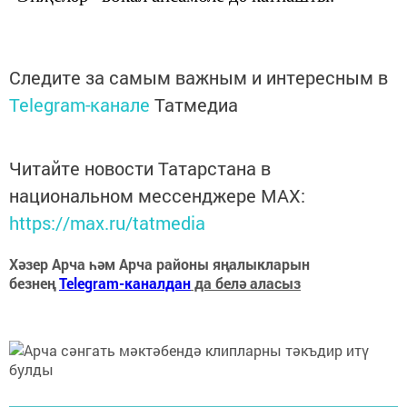
Следите за самым важным и интересным в
Telegram-канале
Татмедиа
Читайте новости Татарстана в
национальном мессенджере MАХ:
https://max.ru/tatmedia
Хәзер Арча һәм Арча районы яңалыкларын
безнең
Telegram-каналдан
да белә аласыз