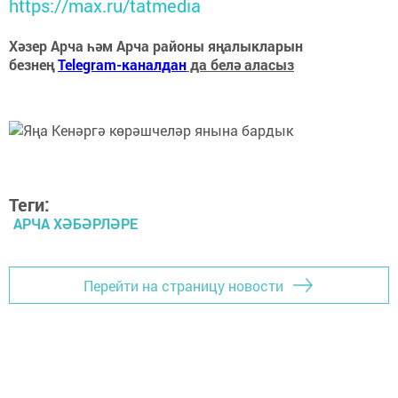
https://max.ru/tatmedia
Хәзер Арча һәм Арча районы яңалыкларын
безнең
Telegram-каналдан
да белә аласыз
Теги:
АРЧА ХӘБӘРЛӘРЕ
Перейти на страницу новости