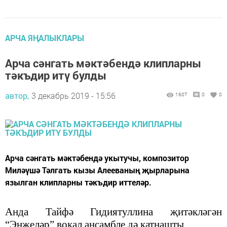
АРЧА ЯҢАЛЫКЛАРЫ
Арча сәнгать мәктәбендә клипларны
тәкъдир итү булды
автор,
3 декабрь 2019 - 15:56
1607
0
0
Арча сәнгать мәктәбендә укытучы, композитор
Миләүшә Тәлгать кызы Алееваның җырларына
язылган клипларны тәкъдир иттеләр.
Анда Тайфә Гидиятуллина җитәкләгән
“Энҗеләр” вокал ансамбле дә катнашты.