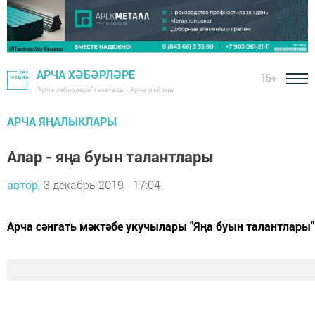
АРЧА ХӘБӘРЛӘРЕ
16+
"Арча хәбәрләре" газетасы - Арча районы
АРЧА ЯҢАЛЫКЛАРЫ
Алар - яңа буын талантлары
автор,
3 декабрь 2019 - 17:04
Арча сәнгать мәктәбе укучылары "Яңа буын талантлары