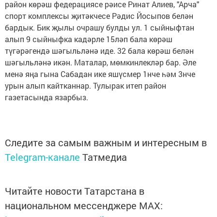
район көрәш федерациясе рәисе Ринат Алиев, "Арча"
спорт комплексы җитәкчесе Рәдис Йосыпов белән
бардык. Бик җылы очрашу булды ул. 1 сыйныфтан
алып 9 сыйныфка кадәрле 15ләп бала көрәш
түгәрәгендә шәгыльләнә иде. 32 бала көрәш белән
шәгыльләнә икән. Маталар, мөмкинлекләр бар. Әле
менә яңа гына Сабадан ике яшүсмер 1нче һәм 3нче
урын алып кайтканнар. Тулырак итеп район
газетасында язарбыз.
Следите за самым важным и интересным в
Telegram-канале
Татмедиа
Читайте новости Татарстана в
национальном мессенджере MАХ: