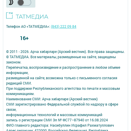
Телефон АО «ТАТМЕДИА»:
(843) 222 09 84
16+
© 2011 - 2026. Арча хәбәрләре (Арский вестник). Все права защищены.
© ТАТМЕДИА. Все материалы, размещенные на сайте, защищены
законом.
Перепечатка, воспроизведение и распространение в любом объеме
информации,
размещенной на сайте, возможна только с письменного согласия
редакций СМИ.
При поддержке Республиканского агентства по печати и массовым
коммуникациям.
Наименование СМИ: Арча хәбәрләре (Арский вестник)
СМИ зарегистрировано Федеральной службой по надзору в сфере
связи,
информационных технологий и массовых коммуникаций
запись о регистрации СМИ Эл № ФС77–87940 от 16.08.2024
ФИО главного редактора: Насибуллин Исрафил Рахматуллович
Адрес редакции: 422000, Российская Федерация, Республика