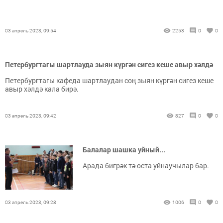
03 апрель 2023, 09:54
2253
0
0
Петербургтагы шартлауда зыян күргән сигез кеше авыр хәлдә
Петербургтагы кафеда шартлаудан соң зыян күргән сигез кеше
авыр хәлдә кала бирә.
03 апрель 2023, 09:42
827
0
0
Балалар шашка уйный...
Арада бигрәк тә оста уйнаучылар бар.
03 апрель 2023, 09:28
1006
0
0