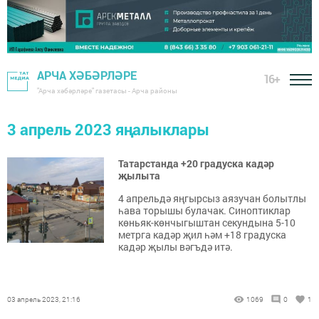
АРЧА ХӘБӘРЛӘРЕ
16+
"Арча хәбәрләре" газетасы - Арча районы
3 апрель 2023 яңалыклары
Татарстанда +20 градуска кадәр
җылыта
4 апрельдә яңгырсыз аязучан болытлы
һава торышы булачак. Синоптиклар
көньяк-көнчыгыштан секундына 5-10
метрга кадәр җил һәм +18 градуска
кадәр җылы вәгъдә итә.
03 апрель 2023, 21:16
1069
0
1