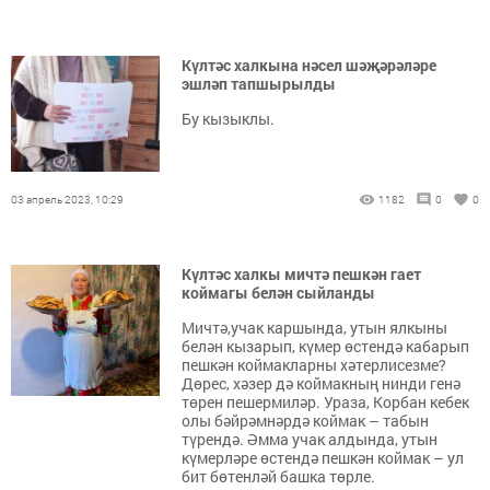
Күлтәс халкына нәсел шәҗәрәләре
эшләп тапшырылды
Бу кызыклы.
03 апрель 2023, 10:29
1182
0
0
Күлтәс халкы мичтә пешкән гает
коймагы белән сыйланды
Мичтә,учак каршында, утын ялкыны
белән кызарып, күмер өстендә кабарып
пешкән коймакларны хәтерлисезме?
Дөрес, хәзер дә коймакның нинди генә
төрен пешермиләр. Ураза, Корбан кебек
олы бәйрәмнәрдә коймак – табын
түрендә. Әмма учак алдында, утын
күмерләре өстендә пешкән коймак – ул
бит бөтенләй башка төрле.