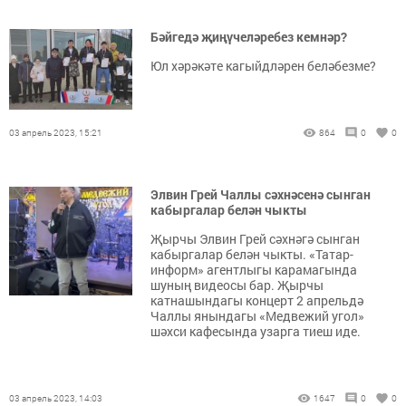
Бәйгедә җиңүчеләребез кемнәр?
Юл хәрәкәте кагыйдләрен беләбезме?
03 апрель 2023, 15:21
864
0
0
Элвин Грей Чаллы сәхнәсенә сынган
кабыргалар белән чыкты
Җырчы Элвин Грей сәхнәгә сынган
кабыргалар белән чыкты. «Татар-
информ» агентлыгы карамагында
шуның видеосы бар. Җырчы
катнашындагы концерт 2 апрельдә
Чаллы янындагы «Медвежий угол»
шәхси кафесында узарга тиеш иде.
03 апрель 2023, 14:03
1647
0
0