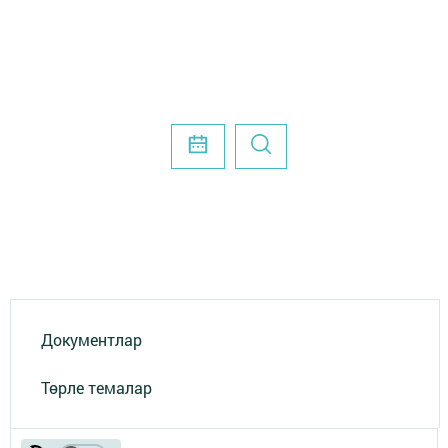
Документлар
Төрле темалар