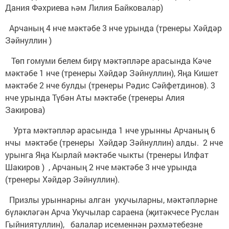
Дания Фәхриева һәм Лилия Байковалар)
Арчаның 4 нче мәктәбе 3 нче урында (тренеры Хәйдәр
Зәйнуллин )
Төп гомуми белем бирү мәктәпләре арасында Кәче
мәктәбе 1 нче (тренеры Хәйдәр Зәйнуллин), Яңа Кишет
мәктәбе 2 нче булды (тренеры Рәдис Сәйфетдинов). 3
нче урында Түбән Аты мәктәбе (тренеры Алия
Закирова)
Урта мәктәпләр арасында 1 нче урынны Арчаның 6
нчы мәктәбе (тренеры Хәйдәр Зәйнуллин) алды. 2 нче
урынга Яңа Кырлай мәктәбе чыкты (тренеры Илфат
Шакиров ) , Арчаның 2 нче мәктәбе 3 нче урында
(тренеры Хәйдәр Зәйнуллин).
Призлы урыннарны алган укучыларны, мәктәпләрне
бүләкләгән Арча Укучылар сараена (җитәкчесе Руслан
Гыйниятуллин), балалар исеменнән рәхмәтебезне