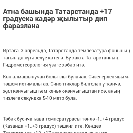
Атна башында Татарстанда +17
градуска кадәр җылытыр дип
фаразлана
Иртәгә, 3 апрельдә, Татарстанда температура фонының
тагын да күтәрелүе көтелә. Бу хакта Татарстанның
Гидрометеорология үзәге хәбәр итә.
Көн алмашынучан болытлы булачак. Сизелерлек явым-
төшем ихтималы аз. Синоптиклар билгеләп үткәнчә,
җил көнчыгыш һәм көньяк-көнчыгыштан исә, аның
тизлеге секундка 5-10 метр була.
Төбәк буенча һава температурасы төнлә -1..+4 градус
(Казанда +1..+3 градус) тәшкил итә. Көндез
Татарстанда +12, +17 градуска кадәр җылыта