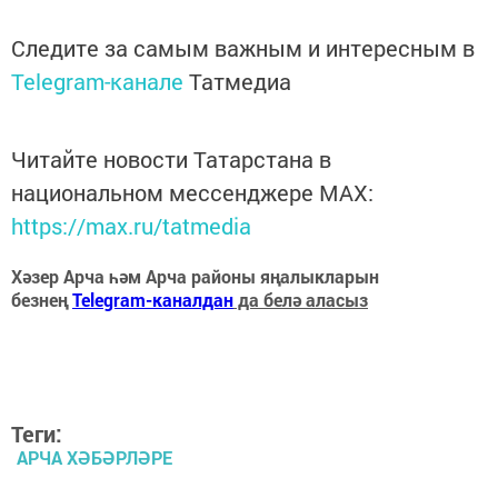
Следите за самым важным и интересным в
Telegram-канале
Татмедиа
Читайте новости Татарстана в
национальном мессенджере MАХ:
https://max.ru/tatmedia
Хәзер Арча һәм Арча районы яңалыкларын
безнең
Telegram-каналдан
да белә аласыз
Теги:
АРЧА ХӘБӘРЛӘРЕ