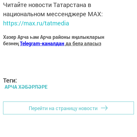
Читайте новости Татарстана в
национальном мессенджере MАХ:
https://max.ru/tatmedia
Хәзер Арча һәм Арча районы яңалыкларын
безнең
Telegram-каналдан
да белә аласыз
Теги:
АРЧА ХӘБӘРЛӘРЕ
Перейти на страницу новости