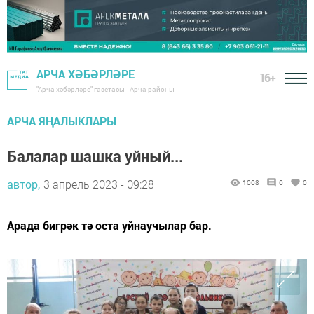
АРЧА ХӘБӘРЛӘРЕ
16+
"Арча хәбәрләре" газетасы - Арча районы
АРЧА ЯҢАЛЫКЛАРЫ
Балалар шашка уйный...
автор,
3 апрель 2023 - 09:28
1008
0
0
Арада бигрәк тә оста уйнаучылар бар.