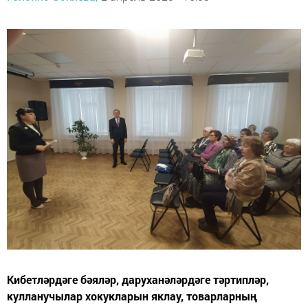
Кибетләрдәге бәяләр, даруханәләрдәге тәртипләр,
кулланучылар хокукларын яклау, товарларның