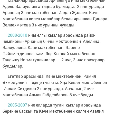
Малайлар арасында Арчаның 6 нчы мәктәбеннән
Адель Вәлиуллинга тиңнәр булмады. 2 нче урында
Арчаның 3 нче мәктәбеннән Илдан Җәләев. Кәче
мәктәбеннән килеп малайлар белән ярышкан Динара
Вәлиәхмәтова 3 нче урынны яулады.
2008-2010
нчы елгы кызлар арасында район
чемпионы- Арчаның 6 нчы мәктәбеннән Аделина
Вәлиуллина. Кәче мәктәбеннән Зәринә
Гыйлметдинова һәм Яңа Кырлай мәктәбеннән
Таңсылу Нигмәтуллиналар 2 нче, 3 нче призерлар
булдылар.
Егетләр арасында Кәче мәктәбеннән Рамил
Әхмәдуллин җиңеп чыкты. Яңа Кишет мәктәбеннән
Ислам Ситдиков 2 нче урында. Арчаның 2 нче
мәктәбеннән Алмаз Гәбделбәров 3 нче булды.
2005-2007
нче елларда туган кызлар арасында
беренче баскычта Кәче мәктәбеннән килгән Азалия