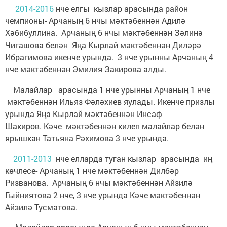
2014-2016
нче елгы кызлар арасында район
чемпионы- Арчаның 6 нчы мәктәбеннән Адилә
Хәбибуллина. Арчаның 6 нчы мәктәбеннән Зәлинә
Чигашова белән Яңа Кырлай мәктәбеннән Диләрә
Ибрагимова икенче урында. 3 нче урынны Арчаның 4
нче мәктәбеннән Эмилия Закирова алды.
Малайлар арасында 1 нче урынны Арчаның 1 нче
мәктәбеннән Ильяз Фәләхиев яулады. Икенче призлы
урында Яңа Кырлай мәктәбеннән Инсаф
Шакиров. Кәче мәктәбеннән килеп малайлар белән
ярышкан Татьяна Рәхимова 3 нче урында.
2011-2013
нче елларда туган кызлар арасында иң
көчлесе- Арчаның 1 нче мәктәбеннән Дилбәр
Ризванова. Арчаның 6 нчы мәктәбеннән Айзилә
Гыйниятова 2 нче, 3 нче урында Кәче мәктәбеннән
Айзилә Тусматова.