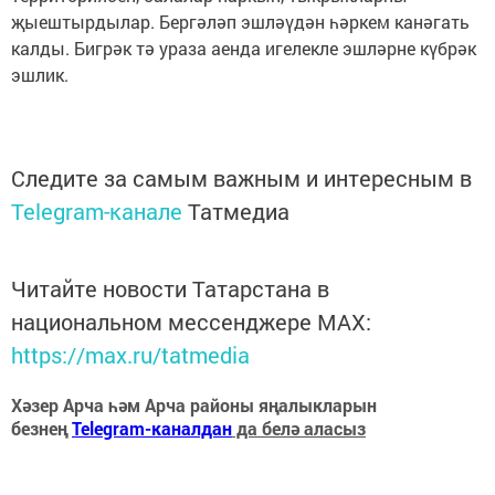
җыештырдылар. Бергәләп эшләүдән һәркем канәгать
калды. Бигрәк тә ураза аенда игелекле эшләрне күбрәк
эшлик.
Следите за самым важным и интересным в
Telegram-канале
Татмедиа
Читайте новости Татарстана в
национальном мессенджере MАХ:
https://max.ru/tatmedia
Хәзер Арча һәм Арча районы яңалыкларын
безнең
Telegram-каналдан
да белә аласыз