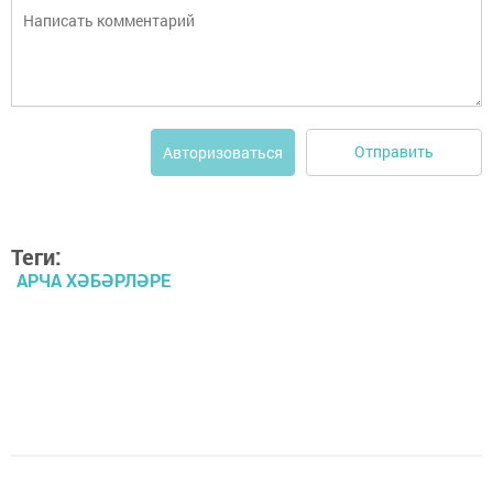
Отправить
Авторизоваться
Теги:
АРЧА ХӘБӘРЛӘРЕ