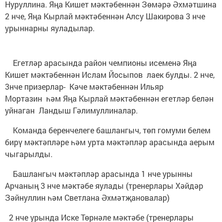
Нуруллина. Яңа Кишет мәктәбеннән Зөмәрә Әхмәтшина
2 нче, Яңа Кырлай мәктәбеннән Алсу Шакирова 3 нче
урыннарны яуладылар.
Егетләр арасында район чемпионы исеменә Яңа
Кишет мәктәбеннән Ислам Йосыпов лаек булды. 2 нче,
3нче призерлар- Кәче мәктәбеннән Ильяр
Мортазин һәм Яңа Кырлай мәктәбеннән егетләр белән
уйнаган Ландыш Гәлимуллиналар.
Команда беренчелеге башлангыч, төп гомуми белем
бирү мәктәпләре һәм урта мәктәпләр арасында аерым
чыгарылды.
Башлангыч мәктәпләр арасында 1 нче урынны
Арчаның 3 нче мәктәбе яулады (тренерлары Хәйдәр
Зәйнуллин һәм Светлана Әхмәтҗановалар)
2 нче урында Иске Төрнәле мәктәбе (тренерлары