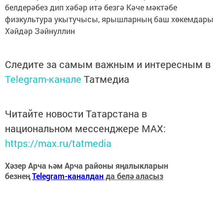
белдерәбез дип хәбәр итә безгә Кәче мәктәбе
физкультура укытучысы, ярышларның баш хөкемдары
Хәйдәр Зәйнуллин
Следите за самым важным и интересным в
Telegram-канале
Татмедиа
Читайте новости Татарстана в
национальном мессенджере MАХ:
https://max.ru/tatmedia
Хәзер Арча һәм Арча районы яңалыкларын
безнең
Telegram-каналдан
да белә аласыз