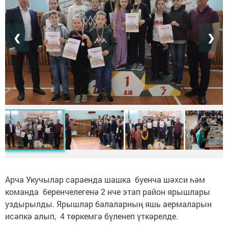
❮
❯
Арча Укучылар сараенда шашка буенча шәхси һәм
команда беренчелегенә 2 нче этап район ярышлары
уздырылды. Ярышлар балаларның яшь аермаларын
исәпкә алып, 4 төркемгә бүленеп үткәрелде.