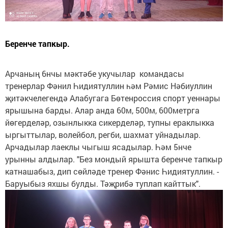
Беренче тапкыр.
Арчаның 6нчы мәктәбе укучылар командасы
тренерлар Фәнил Һидиятуллин һәм Рәмис Нәбиуллин
җитәкчелегендә Алабугага Бөтенроссия спорт уеннары
ярышына барды. Алар анда 60м, 500м, 600метрга
йөгерделәр, озынлыкка сикерделәр, тупны ераклыкка
ыргыттылар, волейбол, регби, шахмат уйнадылар.
Арчадылар лаеклы чыгыш ясадылар. Һәм 5нче
урынны алдылар. "Без мондый ярышта беренче тапкыр
катнашабыз, дип сөйләде тренер Фәнис Һидиятуллин. -
Баруыбыз яхшы булды. Тәҗрибә туплап кайттык".