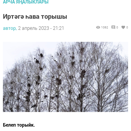
АРЧА ЯҢАЛЫКЛАРЫ
Иртәгә һава торышы
автор,
2 апрель 2023 - 21:21
1062
0
0
Белеп торыйк.