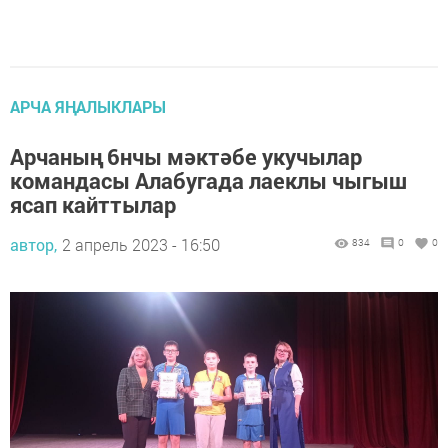
АРЧА ЯҢАЛЫКЛАРЫ
Арчаның 6нчы мәктәбе укучылар
командасы Алабугада лаеклы чыгыш
ясап кайттылар
автор,
2 апрель 2023 - 16:50
834
0
0