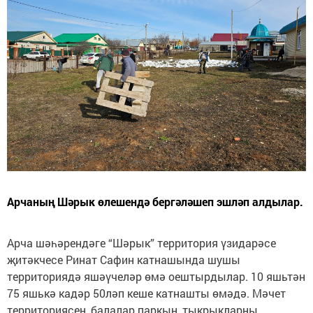
Арчаның Шәрык өлешендә бергәләшеп эшләп алдылар.
Арча шәһәрендәге “Шәрык” территория үзидарәсе
җитәкчесе Ринат Сафин катнашында шушы
территориядә яшәүчеләр өмә оештырдылар. 10 яшьтән
75 яшькә кадәр 50ләп кеше катнашты өмәдә. Мәчет
территориясен, балалар паркын, тыкрыкларны