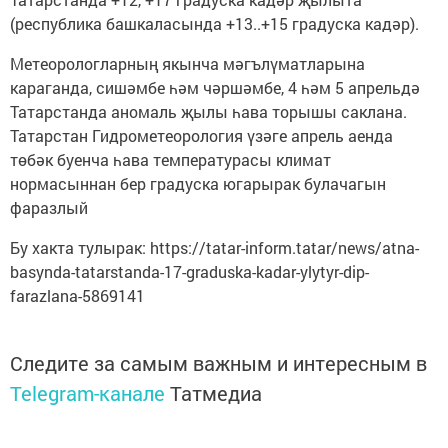
(республика башкаласында +13..+15 градуска кадәр).
Метеорологларның якынча мәгълүматларына
караганда, сишәмбе һәм чәршәмбе, 4 һәм 5 апрельдә
Татарстанда аномаль җылы һава торышы саклана.
Татарстан Гидрометеорология үзәге апрель аенда
төбәк буенча һава температурасы климат
нормасыннан бер градуска югарырак булачагын
фаразлый
Бу хакта тулырак: https://tatar-inform.tatar/news/atna-
basynda-tatarstanda-17-graduska-kadar-ylytyr-dip-
farazlana-5869141
Следите за самым важным и интересным в
Telegram-канале
Татмедиа