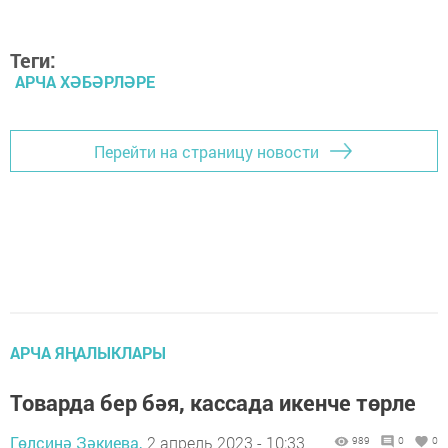
Теги:
АРЧА ХӘБӘРЛӘРЕ
Перейти на страницу новости
АРЧА ЯҢАЛЫКЛАРЫ
Товарда бер бәя, кассада икенче төрле
Гөлсинә Зәкиева,
2 апрель 2023 - 10:33
989
0
0