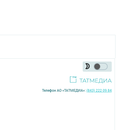
Телефон АО «ТАТМЕДИА»:
(843) 222 09 84