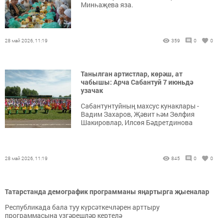
Минһаҗева яза.
28 май 2026, 11:19
359
0
0
Танылган артистлар, көрәш, ат
чабышы: Арча Сабантуй 7 июньдә
узачак
Сабантунтуйның махсус кунаклары -
Вадим Захаров, Җәвит һәм Зөлфия
Шакировлар, Илсөя Бәдретдинова
28 май 2026, 11:19
845
0
0
Татарстанда демографик программаны яңартырга җыеналар
Республикада бала туу күрсәткечләрен арттыру
программасына үзгәрешләр кертелә