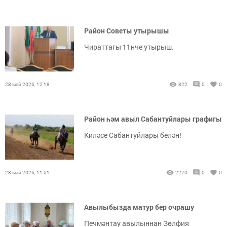
Район Советы утырышы
Чираттагы 11нче утырыш.
28 май 2026, 12:18
322
0
0
Район һәм авыл Сабантуйлары графигы
Киләсе Сабантуйлары белән!
28 май 2026, 11:51
2270
0
0
Авылыбызда матур бер очрашу
Печмәнтау авылыннан Зөлфия