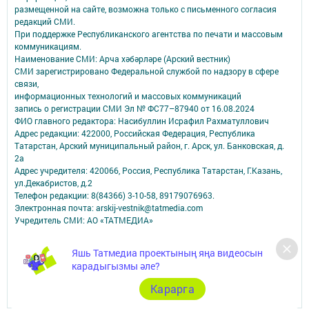
размещенной на сайте, возможна только с письменного согласия
редакций СМИ.
При поддержке Республиканского агентства по печати и массовым
коммуникациям.
Наименование СМИ: Арча хәбәрләре (Арский вестник)
СМИ зарегистрировано Федеральной службой по надзору в сфере
связи,
информационных технологий и массовых коммуникаций
запись о регистрации СМИ Эл № ФС77–87940 от 16.08.2024
ФИО главного редактора: Насибуллин Исрафил Рахматуллович
Адрес редакции: 422000, Российская Федерация, Республика
Татарстан, Арский муниципальный район, г. Арск, ул. Банковская, д.
2а
Адрес учредителя: 420066, Россия, Республика Татарстан, Г.Казань,
ул.Декабристов, д.2
Телефон редакции: 8(84366) 3-10-58, 89179076963.
Электронная почта: arskij-vestnik@tatmedia.com
Учредитель СМИ: АО «ТАТМЕДИА»
Антикоррупционная политика
Яшь Татмедиа проектының яңа видеосын
АО «ТАТМЕДИА» использует «cookie»
для персонализации сервисов и
карадыгызмы әле?
удобства пользователей сайтом.
Использование «cookie» можно отменить в настройках браузера.
Карарга
Политика конфиденциальности