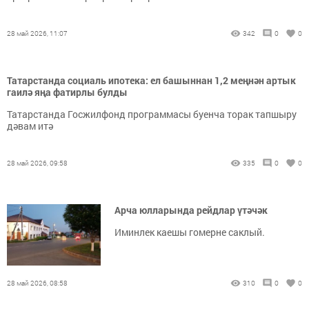
28 май 2026, 11:07
342
0
0
Татарстанда социаль ипотека: ел башыннан 1,2 меңнән артык
гаилә яңа фатирлы булды
Татарстанда Госжилфонд программасы буенча торак тапшыру
дәвам итә
28 май 2026, 09:58
335
0
0
Арча юлларында рейдлар үтәчәк
Иминлек каешы гомерне саклый.
28 май 2026, 08:58
310
0
0