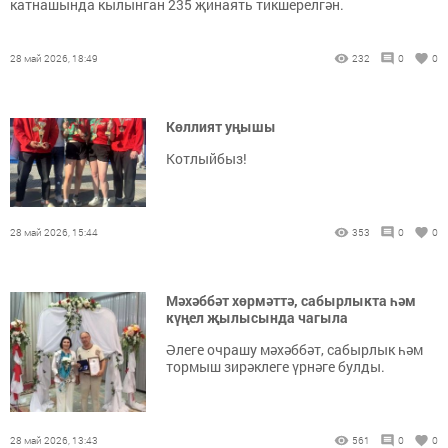
катнашында кылынган 235 җинаять тикшерелгән.
28 май 2026, 18:49
232
0
0
Көллият уңышы
Котлыйбыз!
28 май 2026, 15:44
353
0
0
Мәхәббәт хөрмәттә, сабырлыкта һәм
күңел җылысында чагыла
Әлеге очрашу мәхәббәт, сабырлык һәм
тормыш зирәклеге үрнәге булды.
28 май 2026, 13:43
561
0
0