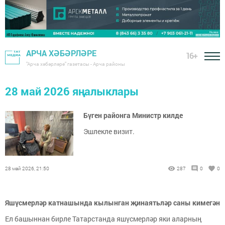
АРЧА ХӘБӘРЛӘРЕ
16+
"Арча хәбәрләре" газетасы - Арча районы
28 май 2026 яңалыклары
Бүген районга Министр килде
Эшлекле визит.
28 май 2026, 21:50
287
0
0
Яшүсмерләр катнашында кылынган җинаятьләр саны кимегән
Ел башыннан бирле Татарстанда яшүсмерләр яки аларның