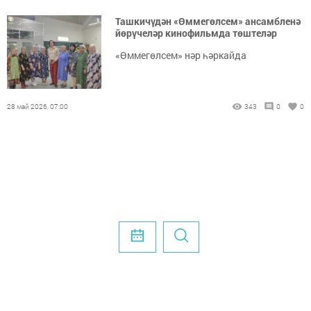
Ташкичүдән «Өммегөлсем» ансамбленә
йөрүчеләр кинофильмда төштеләр
«Өммегөлсем» нәр һәркайда
28 май 2026, 07:00
343
0
0