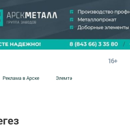
16+
Реклама в Арске
Элемтә
егез