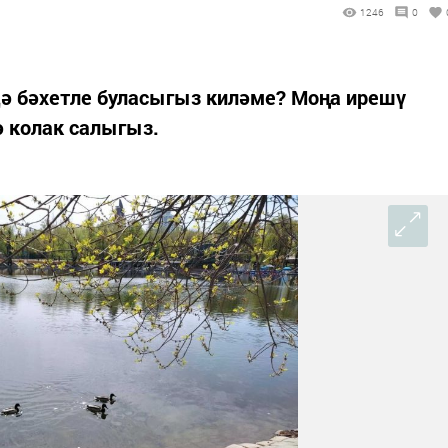
1246
0
дә бәхетле буласыгыз киләме? Моңа ирешү
ә колак салыгыз.