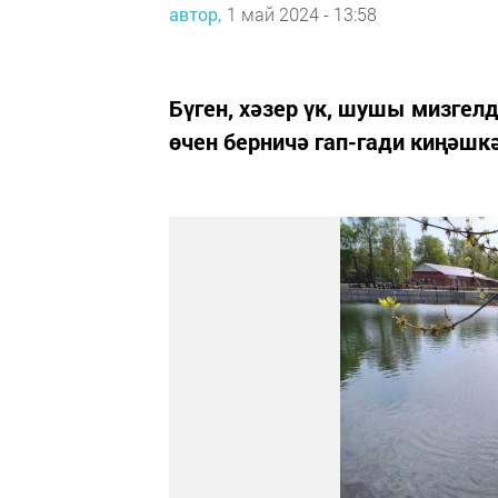
автор,
1 май 2024 - 13:58
Бүген, хәзер үк, шушы мизгел
өчен берничә гап-гади киңәшк