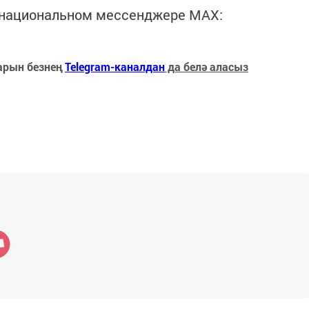
в национальном мессенджере MАХ:
арын безнең
Telegram-каналдан
да белә аласыз