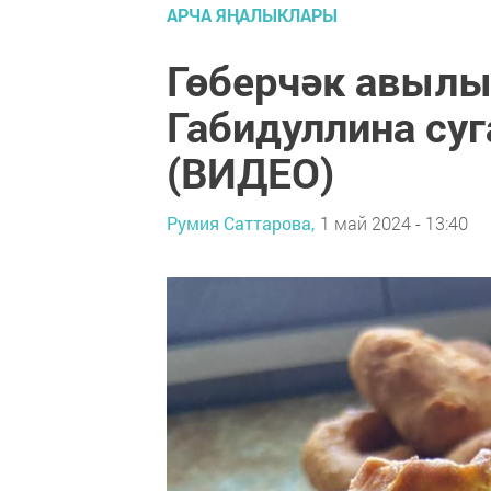
АРЧА ЯҢАЛЫКЛАРЫ
Гөберчәк авылы
Габидуллина су
(ВИДЕО)
Румия Саттарова,
1 май 2024 - 13:40