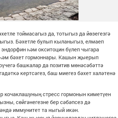
әхетле тоймасагыз да, тотыгыз да йөзегезгә
рыгыз. Бәхетле булып кыланыгыз, елмаеп
” эндорфин һәм окситоцин бүлеп чыгара
 һәм бәхет гормоннары. Кашын җыерып
өрүчегә башкалар да позитив мөнәсәбәттә
адәткә кертсәгез, баш миегез бәхет халәтенә
р кочаклашуның стресс гормонын киметүен
ызны, сөйгәнегезне бер сәбәпсез дә
кәндә иммунитет та ныгый икән.
шыгыз. Каш җыерып йөрүчеләрдән читләшегез.