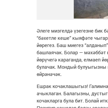
Әлеге мизгелдә үзегезне бик б
“бәхетле кеше” кыяфәте чыга
йөрегез. Баш миегез “алданып
башлаячак. Болар — мәхәббәт
йөрүчегә караганда, елмаеп й
булачак. Мондый булуыгызны г
өйрәнәчәк.
Ешрак кочаклашыгыз! Галимнә
ачыклаган. Балагызны, дустыг
кочакларга була бит. Болай ит
Позитив кешеләр белән арала