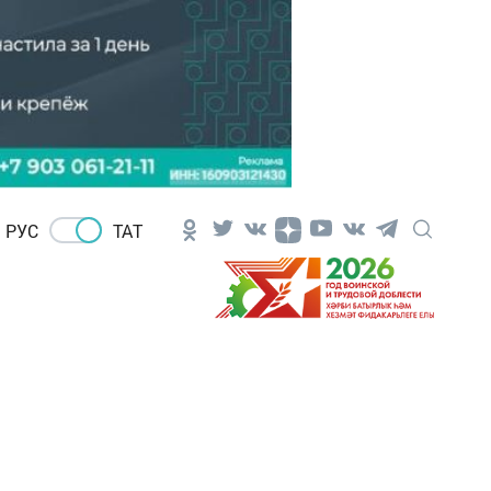
РУС
ТАТ