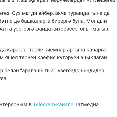
егез. Сүз матди әйбер, акча турында гына да
әтне дә башкаларга бирергә була. Мондый
ратта үзегезгә файда китерәсез, онытмагыз.
дә караңгы төсле киемнәр артына качарга
м яшел төснең кәефне күтәрүен ачыклаган.
р белән “аралашыгыз”, үзегездә ниндидер
ез.
интересным в
Telegram-канале
Татмедиа