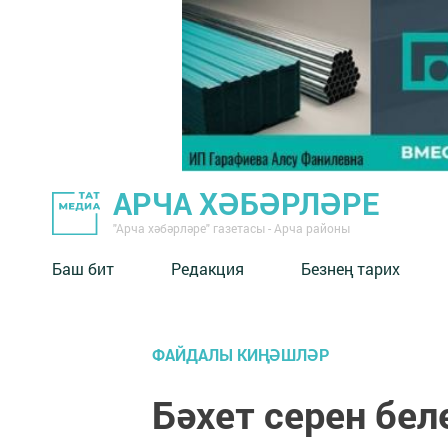
АРЧА ХӘБӘРЛӘРЕ
"Арча хәбәрләре" газетасы - Арча районы
Баш бит
Редакция
Безнең тарих
ФАЙДАЛЫ КИҢӘШЛӘР
Бәхет серен бел