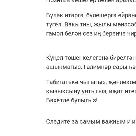
Бүләк итәргә, бүлешергә өйрән
түгел. Вакытны, җылы мөнәсәб
гамәл белән сез иң беренче чи
Күңел төшенкелегенә бирелгән
ашыкмагыз. Галимнәр сары һә
Табигатькә чыгыгыз, җәнлеклә
кызыксыну уятыгыз, иҗат итег
Бәхетле булыгыз!
Следите за самым важным и 