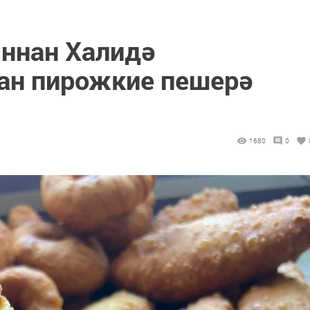
ннан Халидә
ган пирожкие пешерә
1680
0