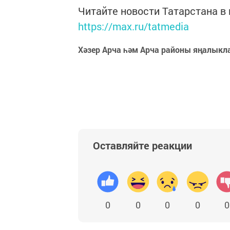
Читайте новости Татарстана 
https://max.ru/tatmedia
Хәзер Арча һәм Арча районы яңалыкл
Оставляйте реакции
0
0
0
0
0