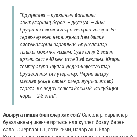
“Бруцеллез – куркыныч йогышлы
авыруларның берсе, – диде ул. – Аны
бруцелла бактерияләре китереп чыгара. Ул
терәк-хәрәкәт, нерв, җенси һәм башка
системаларны зарарлый. Бруцеллалар
тышкы мохиткә чыдам. Суда алар 2 айдан
артык, сөттә 40 көн, иттә 3 ай саклана. Югары
температура, шулай ук дезинфектантлар
бруцелланы тиз үтерәләр. Чирне авыру
маллар (кәҗә, сарык, сыер, дуңгыз, этләр)
тарата. Кешедән кешегә йокмый. Инкубация
чоры – 2-8 атна“.
Авыруга нинди билгеләр хас соң?
Сыерлар, сарыклар
буазлыкның икенче яртысында күпләп бозау, бәрән
сала. Сыерларның сөте кими, начар ашыйлар.
Кешеләр чирне нинди очракларда йоктырырга мөмкин?