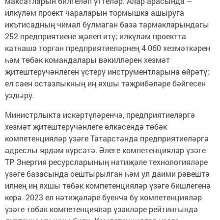
максатларын билгеләп үттеләр. Алар арасында –
илкүләм проект чараларын тормышка ашыруга
икътисадның чимал булмаган база тармакларындагы
252 предприятиене җәлеп итү; илкүләм проектта
катнаша торган предприятиеләрнең 4 060 хезмәткәрен
һәм төбәк командалары вәкилләрен хезмәт
җитештерүчәнлеген үстерү инструментларына өйрәтү;
ел саен остазлыкның иң яхшы тәҗрибәләре бәйгесен
уздыру.
Министрлыкта искәртүләренчә, предприятиеләргә
хезмәт җитештерүчәнлеге өлкәсендә төбәк
компетенцияләр үзәге Татарстанда предприятиеләргә
адреслы ярдәм күрсәтә. Әлеге компетенцияләр үзәге
ТР Энергия ресурсларының нәтиҗәле технологияләре
үзәге базасында оештырылган һәм ул даими рәвештә
илнең иң яхшы төбәк компетенцияләр үзәге бишлегенә
керә. 2023 ел нәтиҗәләре буенча бу компетенцияләр
үзәге төбәк компетенцияләр үзәкләре рейтингында