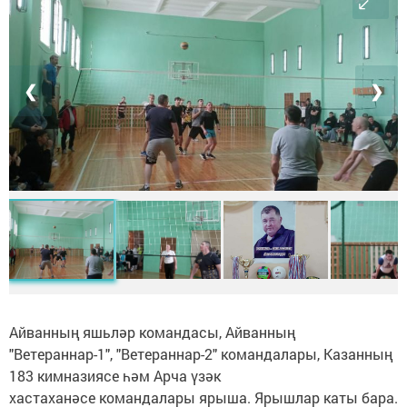
❮
❯
Айванның яшьләр командасы, Айванның
"Ветераннар-1", "Ветераннар-2" командалары, Казанның
183 кимназиясе һәм Арча үзәк
хастаханәсе командалары ярыша. Ярышлар каты бара.