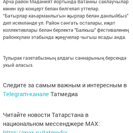
Арча район Мәдәният йортында Ватанны саклаучылар
көнен зур концерт белән билгеләп үттеләр.
“Батырлар каһарманлыгын җырлар белән данлыйбыз”
дип исемләнде ул. Район сәнгать осталары, иҗат
коллективлары белән берлектә "Балкыш" фестиваленең
районкүләм этабында җиңүчеләр чыгыш ясады анда.
Тулырак газетабызның алдагы саннарының берсендә
укый аласыз.
Следите за самым важным и интересным в
Telegram-канале
Татмедиа
Читайте новости Татарстана в
национальном мессенджере MАХ:
https://max.ru/tatmedia