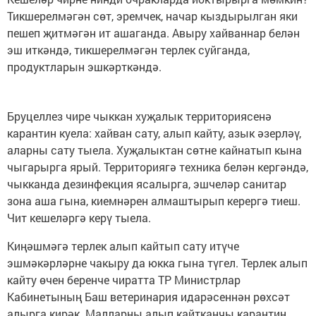
Тикшерелмәгән сөт, эремчек, начар кыздырылган яки
пешеп җитмәгән ит ашаганда. Авыру хайваннар белән
эш иткәндә, тикшерелмәгән терлек суйганда,
продуктларын эшкәрткәндә.
Бруцеллез чире чыккан хуҗалык территориясенә
карантин куела: хайван сату, алып кайту, азык әзерләү,
аларны сату тыела. Хуҗалыктан сөтне кайнатып кына
чыгарырга ярый. Территориягә техника белән кергәндә,
чыкканда дезинфекция ясалырга, эшчеләр санитар
зона аша гына, киемнәрен алмаштырып керергә тиеш.
Чит кешеләргә керү тыела.
Киңәшмәгә терлек алып кайтып сату итүче
эшмәкәрләрне чакыру да юкка гына түгел. Терлек алып
кайту өчен беренче чиратта ТР Министрлар
Кабинетының Баш ветеринария идарәсеннән рөхсәт
алырга кирәк. Малларны алып кайтканчы карантин