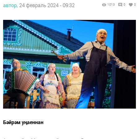
автор,
24 февраль 2024 - 09:32
1013
0
0
Бәйрәм уңаеннан