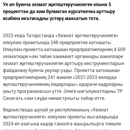
Ул ил буенча хезмәт җитештерүчәнлеген елына 5
проценттан да ким булмаган күрсәткечкә арттыру
исәбенә икътисадны үстерү максатын тота.
2023 елда Татарстанда «Хезмәт җитештерүчәнлеге»
илкүләм проектында 248 предприятие катнашты.
Илкүләм проектта катнашкан предприятиеләрнең 4 509
хезмәткәре һәм төбәк хакимият органнары вәкилләре
хезмәт җитештерүчәнлеген арттыру инструментларын
файдалану буенча укулар узды. Проектта катнашкан
предприятиеләрнең 241 вәкиле «2021-2023 елларда
җитештерүчәнлекнең лидерлары» идарәче кадрларны
укыту программасын үтте. Әлеге мәгълүматларны ТР
Сәнәгать һәм сәүдә министрлыгы хәбәр итте.
Ведомствода шулай ук республиканың «Хезмәт
җитештерүчәнлеге» илкүләм проекты кысаларында
2024 ел азагына кадәр гамәлгә ашырылырга тиешле