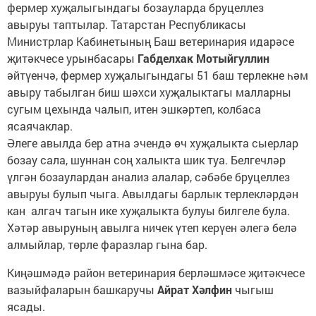
фермер хуҗалыгындагы бозауларда бруцеллез
авыруы таптылар. Татарстан Республикасы
Министрлар Кабинетының Баш ветеринария идарәсе
җитәкчесе урынбасары
Габделхак Мотыйгуллин
әйтүенчә, фермер хуҗалыгындагы 51 баш терлекне һәм
авыру табылган биш шәхси хуҗалыктагы малларны
сугым цехында чалып, итен эшкәртеп, колбаса
ясаячаклар.
Әлеге авылда бер атна эчендә өч хуҗалыкта сыерлар
бозау сала, шуннан соң халыкта шик туа. Белгечләр
үлгән бозаулардан анализ алалар, сәбәбе бруцеллез
авыруы булып чыга. Авылдагы барлык терлекләрдән
кан алгач тагын ике хуҗалыкта булуы билгеле була.
Хәтәр авыруның авылга ничек үтеп керүен әлегә белә
алмыйлар, төрле фаразлар гына бар.
Киңәшмәдә район ветеринария берләшмәсе җитәкчесе
вазыйфаларын башкаручы
Айрат Хәлфин
чыгыш
ясады.