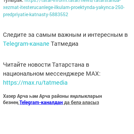
xezmat-itesterucanlege-ilkulam-proektynda-yakynca-250-
predpriyatie-katnasty-5883552
Следите за самым важным и интересным в
Telegram-канале
Татмедиа
Читайте новости Татарстана в
национальном мессенджере MАХ:
https://max.ru/tatmedia
Хәзер Арча һәм Арча районы яңалыкларын
безнең
Telegram-каналдан
да белә аласыз