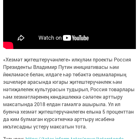
«Хезмәт җитештерүчәнлеге» илкүләм проекты Россия
Президенты Владимир Путин инициативасы һәм
йөкләмәсе белән, илдәге һәр төбәктә оешмаларның
эшчеләре арасында югары җитештерүчәнлек һәм
нәтиҗәлелек культурасын тудырып, Россия товарлары
һәм хезмәтләренең көндәшлеккә сәләтен арттыру
максатында 2018 елдан гамәлгә ашырыла. Ул ил
буенча хезмәт җитештерүчәнлеген елына 5 проценттан
да ким булмаган күрсәткечкә арттыру исәбенә
икътисадны үстерү максатын тота.
Тулырак:
https://tatar-inform.tatar/news/tatarstanda-