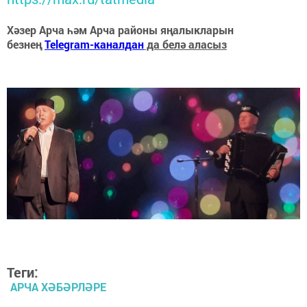
Хәзер Арча һәм Арча районы яңалыкларын
безнең
Telegram-каналдан
да белә аласыз
Теги:
АРЧА ХӘБӘРЛӘРЕ