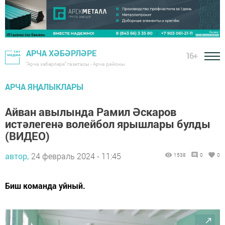
АРЧА ХӘБӘРЛӘРЕ
16+
"Арча хәбәрләре" газетасы - Арча районы
АРЧА ЯҢАЛЫКЛАРЫ
Айван авылында Рамил Әскаров
истәлегенә волейбол ярышлары булды
(ВИДЕО)
автор,
24 февраль 2024 - 11:45
1538
0
0
Биш команда уйный.