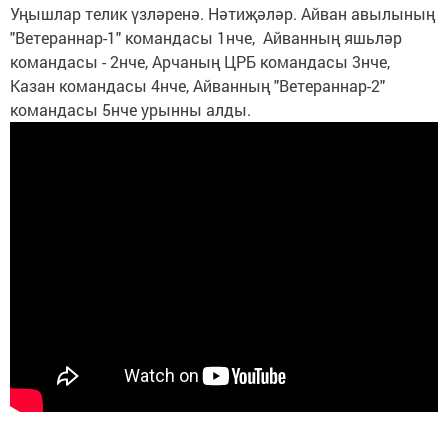
Уңышлар телик үзләренә. Нәтиҗәләр. Айван авылының
"Ветераннар-1" командасы 1нче, Айванның яшьләр
командасы - 2нче, Арчаның ЦРБ командасы 3нче,
Казан командасы 4нче, Айванның "Ветераннар-2"
командасы 5нче урынны алды.