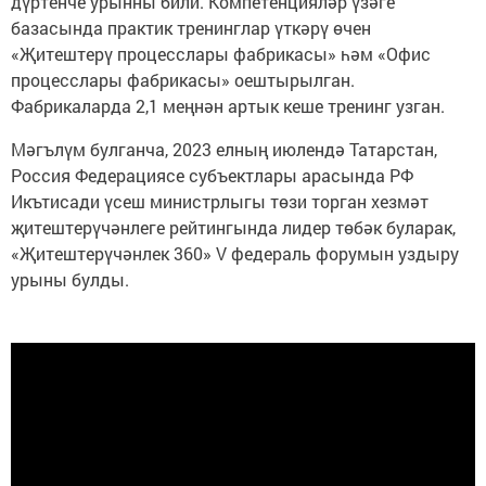
дүртенче урынны били. Компетенцияләр үзәге
базасында практик тренинглар үткәрү өчен
«Җитештерү процесслары фабрикасы» һәм «Офис
процесслары фабрикасы» оештырылган.
Фабрикаларда 2,1 меңнән артык кеше тренинг узган.
Мәгълүм булганча, 2023 елның июлендә Татарстан,
Россия Федерациясе субъектлары арасында РФ
Икътисади үсеш министрлыгы төзи торган хезмәт
җитештерүчәнлеге рейтингында лидер төбәк буларак,
«Җитештерүчәнлек 360» V федераль форумын уздыру
урыны булды.