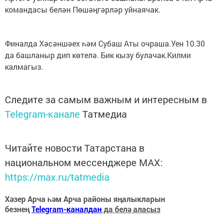
командасы белән Пөшәңгәрләр уйнаячак.
Финалда Хәсәншәех һәм Субаш Аты очраша.Уен 10.30
да башланыр дип көтелә. Бик кызу булачак.Килми
калмагыз.
Следите за самым важным и интересным в
Telegram-канале
Татмедиа
Читайте новости Татарстана в
национальном мессенджере MАХ:
https://max.ru/tatmedia
Хәзер Арча һәм Арча районы яңалыкларын
безнең
Telegram-каналдан
да белә аласыз