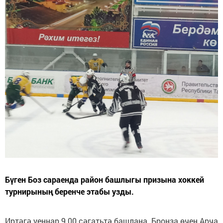
Бүген Боз сараенда район башлыгы призына хоккей
турнирының беренче этабы узды.
Иртәгә уеннар 9.00 сәгатьтә башлана. Бронза өчен Арча