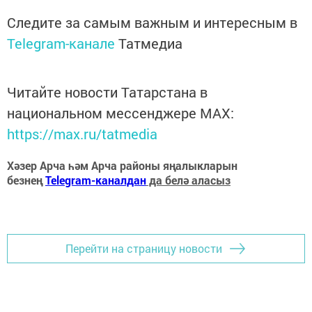
Следите за самым важным и интересным в
Telegram-канале
Татмедиа
Читайте новости Татарстана в
национальном мессенджере MАХ:
https://max.ru/tatmedia
Хәзер Арча һәм Арча районы яңалыкларын
безнең
Telegram-каналдан
да белә аласыз
Перейти на страницу новости