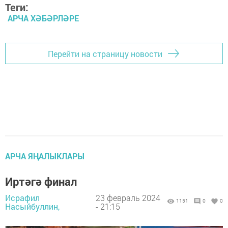
Теги:
АРЧА ХӘБӘРЛӘРЕ
Перейти на страницу новости
АРЧА ЯҢАЛЫКЛАРЫ
Иртәгә финал
Исрафил
23 февраль 2024
1151
0
0
Насыйбуллин,
- 21:15