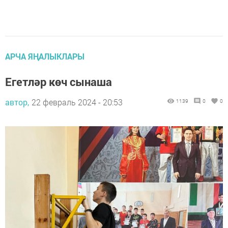
АРЧА ЯҢАЛЫКЛАРЫ
Егетләр көч сынаша
автор,
22 февраль 2024 - 20:53
1139
0
0