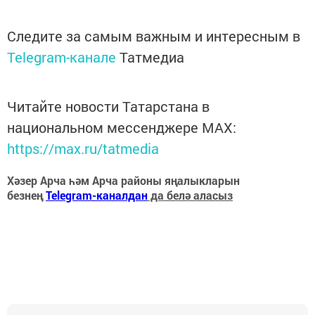
Следите за самым важным и интересным в
Telegram-канале
Татмедиа
Читайте новости Татарстана в
национальном мессенджере MАХ:
https://max.ru/tatmedia
Хәзер Арча һәм Арча районы яңалыкларын
безнең
Telegram-каналдан
да белә аласыз