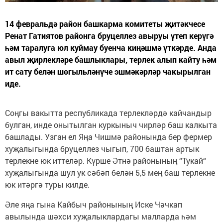
14 февральдә район башкарма комитеты җитәкчесе
Ренат Гатиятов районга бруцеллез авыруы үтеп керүгә
һәм таралуга юл куймау буенча киңәшмә үткәрде. Анда
авыл җирлекләре башлыклары, терлек алып кайту һәм
ит сату белән шөгыльләнүче эшмәкәрләр чакырылган
иде.
Соңгы вакытта республикада терлекләрдә кайчандыр
булган, инде онытылган куркыныч чирләр баш калкыта
башлады. Узган ел Яңа Чишмә районында бер фермер
хуҗалыгында бруцеллез чыгып, 700 баштан артык
терлекне юк иттеләр. Күрше Әтнә районының “Тукай“
хуҗалыгында шул ук сәбәп белән 5,5 мең баш терлекне
юк итәргә туры килде.
Әле яңа гына Кайбыч районының Иске Чәчкап
авылында шәхси хуҗалыклардагы малларда һәм