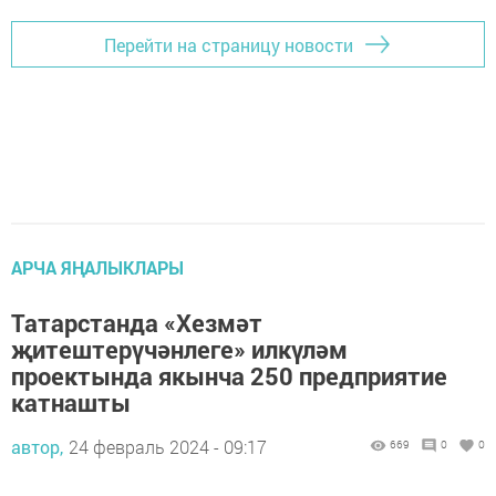
Перейти на страницу новости
АРЧА ЯҢАЛЫКЛАРЫ
Татарстанда «Хезмәт
җитештерүчәнлеге» илкүләм
проектында якынча 250 предприятие
катнашты
автор,
24 февраль 2024 - 09:17
669
0
0