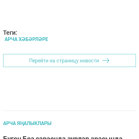
Теги:
АРЧА ХӘБӘРЛӘРЕ
Перейти на страницу новости
АРЧА ЯҢАЛЫКЛАРЫ
Бүген Боз сараенда зурлар арасында