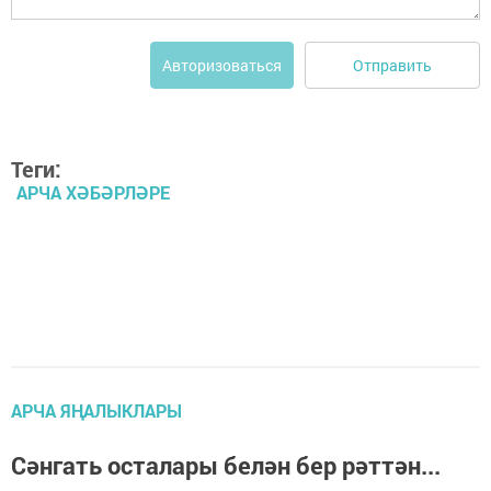
Отправить
Авторизоваться
Теги:
АРЧА ХӘБӘРЛӘРЕ
АРЧА ЯҢАЛЫКЛАРЫ
Сәнгать осталары белән бер рәттән...