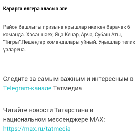
Карарга өлгерә аласыз әле.
Район башлыгы призына ярышлар ике көн барачак 6
команда. Хәсәншәех, Яңа Кенәр, Арча, Субаш Аты,
"Тигры",Пөшәңгәр командалары уйный. Уңышлар телик
үзләренә.
Следите за самым важным и интересным в
Telegram-канале
Татмедиа
Читайте новости Татарстана в
национальном мессенджере MАХ:
https://max.ru/tatmedia