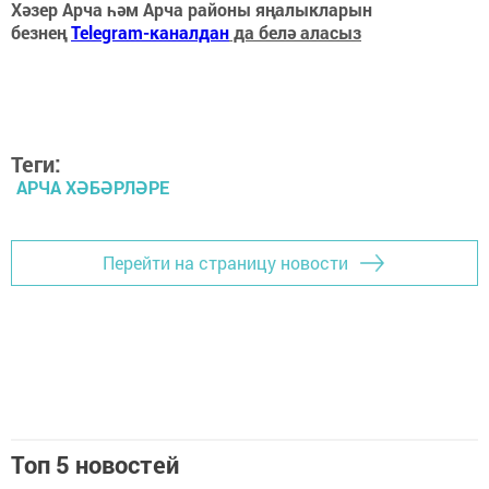
Хәзер Арча һәм Арча районы яңалыкларын
безнең
Telegram-каналдан
да белә аласыз
Теги:
АРЧА ХӘБӘРЛӘРЕ
Перейти на страницу новости
Топ 5 новостей