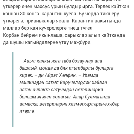
үткәрер өчен махсус урын булдырырга. Терлек кайткан
көннән 30 көнгә карантин куела. Бу чорда тикшерү
үткәрелә, прививкалар ясала. Карантин вакытында
маллар бер кая күчерелергә тиеш түгел.
Корбан бәйрәм якынлаша, сарыклар алып кайтканда
да шушы кагыйдәләрне үтәү мәҗбүри.
– Авыл халкы язга таба бозау-лар ала
башлый, монда да бик игътибарлы булырга
кирәк, – ди Айрат Хәлфин. – Урамда
машинадан сатып йөрүчеләрдән хайван
алган очракта сатучыдан ветеринария
белешмәләрен сорагыз. Алар булмаганда
алмаска, ветеринария хезмәткәрләренә хәбәр
итәргә.