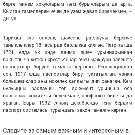
бергә минем хокукларым һәм бурычларым да арта.
Кылган гамәлләрем өчен дә үзем җавап бирә
чәкмен,
–
ди ул.
Тарихка күз салсак, ш
әхесне раслаучы беренче
таныклыклар 18 гасырда барлыкка килгән. Петр патша
1721 елда ук инде даими яшәү урыннарыннан
вакытлыча киткән крестьяннар өчен мәҗбүри рәвештә
паспортлар бирүне гамәлгә керткән. Революциядән
соң, 1917 елда паспортлар бирү туктатылган, чөнки
большевиклар аны искелек калдыгы дип санаган. Кем
булуыңны раслаучы төп документ урынына өяз
башкарма комитеты белешмәсе, профсоюз билеты да
яраган. Бары 1932 елның декабрендә генә бердәм
паспорт системасы турындагы закон гамәлгә кергән.
Следите за самым важным и интересным в