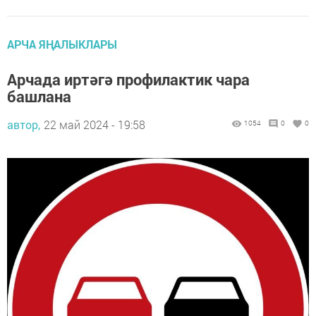
АРЧА ЯҢАЛЫКЛАРЫ
Арчада иртәгә профилактик чара
башлана
автор,
22 май 2024 - 19:58
1054
0
0