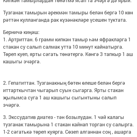
Кипкән тамырлардан төнәтмә ясап та эчәргә дә ярый.
Тузганак тамырын әрекмән тамыры белән бергә 10 көн
рәттән кулланганда рак күзәнәкләре үсешен туктата.
Берничә киңәш:
1. Артриттан. 6 грамм кипкән тамыр һәм яфракларга 1
стакан су салып салмак утта 10 минут кайнатырга.
Төреп куеп, ярты сәгать төнәтергә. Көнгә 3 тапкыр 1 аш
кашыгы эчәргә.
2. Гепатиттан. Тузганакның бөтен өлеше белән бергә
иттарткычтан чыгарып суын сыгарга. Ярты стакан
җылымса суга 1 аш кашыгы сыгынтыны салып
эчәргә.
3. Экссудатив диатез - тән бозылудан. 1 чәй калагы
тузганак тамырына 1 стакан кайнап торган су салырга.
1-2 сәгатькә төреп куярга. Сөзеп алганнан соң , ашарга