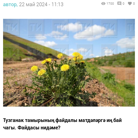
автор,
22 май 2024 - 11:13
1700
0
0
Тузганак тамырының файдалы матдәләргә иң бай
чагы. Файдасы нидәме?