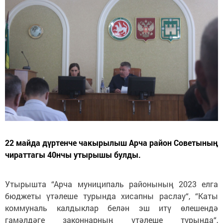
22 майда дүртенче чакырылыш Арча район Советының
чираттагы 40нчы утырышы булды.
Утырышта “Арча муниципаль районының 2023 елга
бюджеты үтәлеше турында хисапны раслау“, “Каты
коммуналь калдыклар белән эш итү өлешендә
гамәлдәге законнарның үтәлеше турында“,