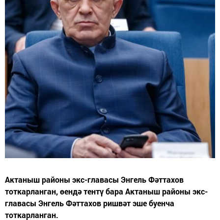
Актаныш районы экс-главасы Энгель Фәттахов
тоткарланган, өендә тентү бара Актаныш районы экс-
главасы Энгель Фәттахов ришвәт эше буенча
тоткарланган.