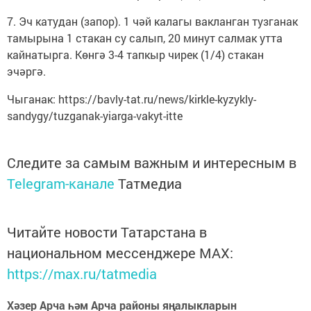
7. Эч катудан (запор). 1 чәй калагы вакланган тузганак
тамырына 1 стакан су салып, 20 минут салмак утта
кайнатырга. Көнгә 3-4 тапкыр чирек (1/4) стакан
эчәргә.
Чыганак: https://bavly-tat.ru/news/kirkle-kyzykly-
sandygy/tuzganak-yiarga-vakyt-itte
Следите за самым важным и интересным в
Telegram-канале
Татмедиа
Читайте новости Татарстана в
национальном мессенджере MАХ:
https://max.ru/tatmedia
Хәзер Арча һәм Арча районы яңалыкларын