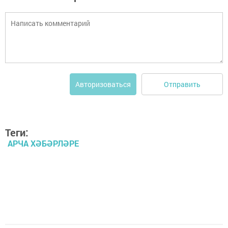
Отправить
Авторизоваться
Теги:
АРЧА ХӘБӘРЛӘРЕ