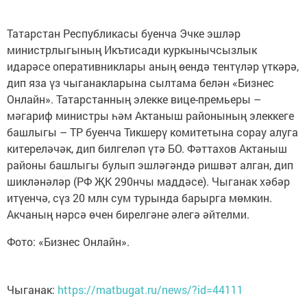
Татарстан Республикасы буенча Эчке эшләр
министрлыгының Икътисади куркынычсызлык
идарәсе оперативниклары аның өендә тентүләр үткәрә,
дип яза үз чыганакларына сылтама белән «Бизнес
Онлайн». Татарстанның элекке вице-премьеры –
мәгариф министры һәм Актаныш районының элеккеге
башлыгы – ТР буенча Тикшерү комитетына сорау алуга
китереләчәк, дип билгеләп үтә БО. Фәттахов Актаныш
районы башлыгы булып эшләгәндә ришвәт алган, дип
шикләнәләр (РФ ҖК 290нчы маддәсе). Чыганак хәбәр
итүенчә, сүз 20 млн сум турында барырга мөмкин.
Акчаның нәрсә өчен бирелгәне әлегә әйтелми.
Фото: «Бизнес Онлайн».
Чыганак:
https://matbugat.ru/news/?id=44111