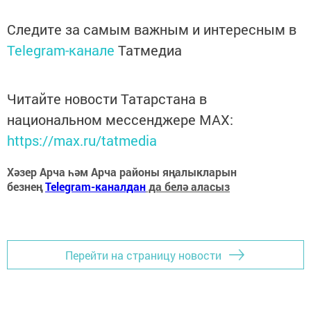
Следите за самым важным и интересным в
Telegram-канале
Татмедиа
Читайте новости Татарстана в
национальном мессенджере MАХ:
https://max.ru/tatmedia
Хәзер Арча һәм Арча районы яңалыкларын
безнең
Telegram-каналдан
да белә аласыз
Перейти на страницу новости