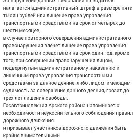
За нарушение данных требований на водителя
налагается административный штраф в размере пяти
тысяч рублей или лишение права управления
транспортными средствами на срок от четырех до
шести месяцев,
в случае повторного совершения административного
правонарушения влечет лишение права управления
транспортными средствами на срок один год, кроме
того, при совершении правонарушения лицом,
подвергнутым административному наказанию и
лишенным права управления транспортными
средствами за данное деяние, либо лицом, имеющим
судимость за совершение данного деяния, грозит до
трех лет лишения свободы.
Госавтоинспекция Арского района напоминает о
необходимости неукоснительного соблюдения правил
дорожного движения
и призывает участников дорожного движения быть
крайне внимательными