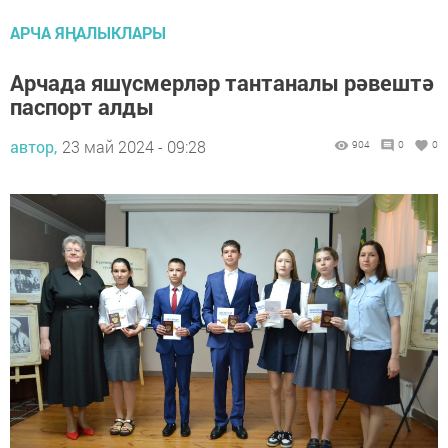
АРЧА ЯҢАЛЫКЛАРЫ
Арчада яшүсмерләр тантаналы рәвештә
паспорт алды
автор,
23 май 2024 - 09:28
904
0
0