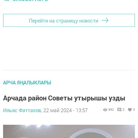
Перейти на страницу новости
АРЧА ЯҢАЛЫКЛАРЫ
Арчада район Советы утырышы узды
Ильяс Фәттахов,
22 май 2024 - 13:57
962
0
0