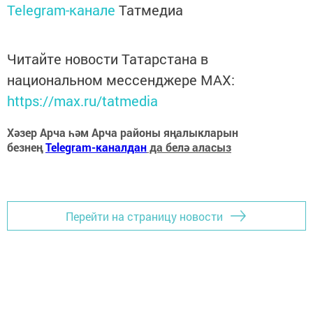
Telegram-канале
Татмедиа
Читайте новости Татарстана в
национальном мессенджере MАХ:
https://max.ru/tatmedia
Хәзер Арча һәм Арча районы яңалыкларын
безнең
Telegram-каналдан
да белә аласыз
Перейти на страницу новости