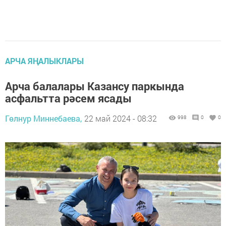
АРЧА ЯҢАЛЫКЛАРЫ
Арча балалары Казансу паркында
асфальтта рәсем ясады
Гөлнур Миннебаева,
22 май 2024 - 08:32
998
0
0