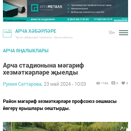
АРЧА ХӘБӘРЛӘРЕ
16+
"Арча хәбәрләре" газетасы - Арча районы
АРЧА ЯҢАЛЫКЛАРЫ
Арча стадионына мәгариф
хезмәткәрләре җыелды
Румия Саттарова,
23 май 2024 - 10:03
1164
0
0
Район мәгариф хезмәткәрләре профсоюз оешмасы
йөгерү ярышлары оештырды.