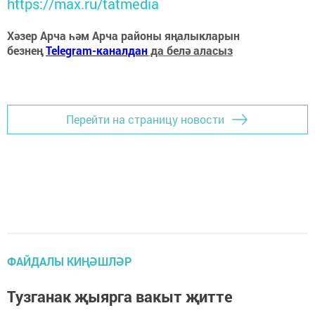
https://max.ru/tatmedia
Хәзер Арча һәм Арча районы яңалыкларын
безнең
Telegram-каналдан
да белә аласыз
Перейти на страницу новости
ФАЙДАЛЫ КИҢӘШЛӘР
Тузганак җыярга вакыт җитте