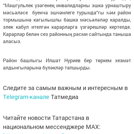
“Мәшгульлек үзәгенең инвалидларны эшкә урнаштыру
мәсьәләсе буенча эшчәнлеге турында“гы һәм район
тормышына кагылышлы башка мәсьәләләр каралды,
элек кабул ителгән карарларга үзгәрешләр кертелде.
Карарлар белән сез районның рәсми сайтында таныша
аласыз.
Район башлыгы Илшат Нуриев бер төркем хезмәт
алдынгыларына бүләкләр тапшырды.
Следите за самым важным и интересным в
Telegram-канале
Татмедиа
Читайте новости Татарстана в
национальном мессенджере MАХ: