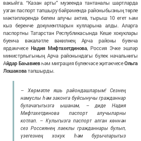
вакыйга. “Казан арты” музеенда тантаналы шартларда
узган паспорт тапшыру бәйрәмендә районыбызның төрле
мәктәпләрендә белем алучы актив, тырыш 10 егет һәм
кыз беренче документларын кулларына алды. Аларга
паспортны Татарстан Республикасында Кеше хокуклары
буенча вәкаләтле вәкилнең Арча районы буенча
ярдәмчесе
Надия Мифтахетдинова
, Россия Эчке эшләр
министрлыгының Арча районындагы бүлек начальнигы
А
йдар Баһавиев
һәм миграция бүлекчәсе җитәкчесе
Ольга
Лошакова
тапшырды.
– Хөрмәтле яшь райондашларым! Сезнең
намуслы һәм законга буйсынучы гражданнар
булачагыгызга ышанам, – диде Надия
Мифтахетдинова паспорт алучыларны
котлап. – Кулыгызга паспорт алган көннән
сез Россиянең лаеклы гражданнары булып,
үзегезнең хокук һәм бурычларыгыз