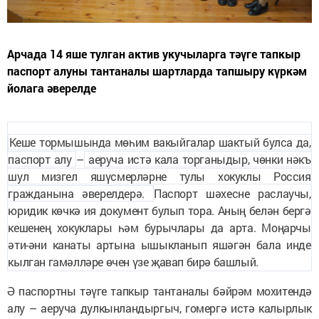
Арчада 14 яше тулган актив укучыларга тәүге тапкыр
паспорт алуны тантаналы шартларда тапшыру күркәм
йолага әверелде
Кеше тормышында мөһим вакыйгалар шактый булса да,
паспорт алу
–
аеруча истә кала торганыдыр, чөнки нәкъ
шул мизгел яшүсмерләрне тулы хокуклы Россия
гражданына әверелдерә.
Паспорт шәхесне раслаучы,
юридик көчкә ия документ булып тора.
Аның белән бергә
кешенең хокуклары һәм бурычлары да арта.
Моңарчы
әти-әни канаты артына ышыкланып яшәгән бала инде
кылган гамәлләре өчен
үзе
җавап бирә башлый.
Ә паспортны тәүге тапкыр тантаналы бәйрәм мохитендә
алу
–
аеруча дулкынландыргыч, гомергә истә калырлык