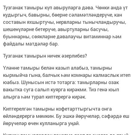
Тузганак тамыры күп авыруларга дәва. Чөнки анда үт
кудыргыч, бавырны, бөерне сәламәтләндерүче, кан
составын яхшыртучы, нервларны тынычландыручы,
шешенүләрне бетерүче, авыртуларны басучы,
буыннарны, сөякләрне дәвалаучы витаминнар һәм
файдалы матдәләр бар.
Тузганак тамырын ничек әзерлибез?
Үләнне тамыры белән казып алабыз, тамырны
кырмыйча гына, балчык һәм комнары калмаслык итеп
юабыз. Шунысын истә тотарга: тамырларны озак
вакытка суга салып куярга кирәкми. Тиз генә юып
алырга һәм турап киптерергә кирәк.
Киптерелгән тамырны кофетарттыргычта онга
өйләндерергә мөмкин. Бу эшкә йөрүчеләр, сәфәрдә еш
йөрүчеләр өчен кулланырга уңай.