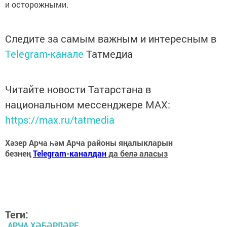
и осторожными.
Следите за самым важным и интересным в
Telegram-канале
Татмедиа
Читайте новости Татарстана в
национальном мессенджере MАХ:
https://max.ru/tatmedia
Хәзер Арча һәм Арча районы яңалыкларын
безнең
Telegram-каналдан
да белә аласыз
Теги:
АРЧА ХӘБӘРЛӘРЕ