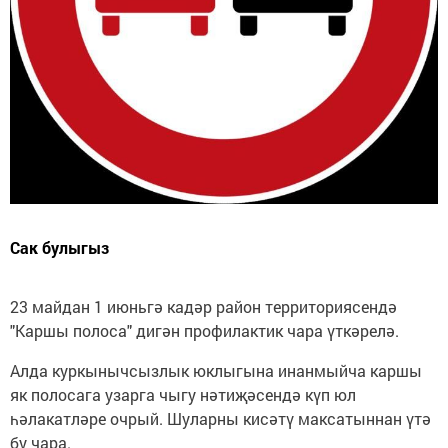
Сак булыгыз
23 майдан 1 июньгә кадәр район территориясендә
"Каршы полоса" дигән профилактик чара үткәрелә.
Алда куркынычсызлык юклыгына инанмыйча каршы
як полосага узарга чыгу нәтиҗәсендә күп юл
һәлакатләре очрый. Шуларны кисәтү максатыннан үтә
бу чара.