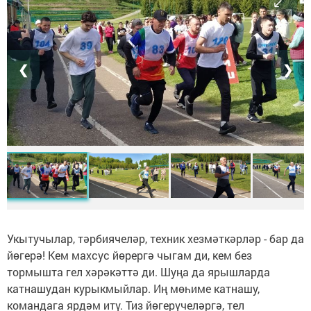
❮
❯
Укытучылар, тәрбиячеләр, техник хезмәткәрләр - бар да
йөгерә! Кем махсус йөрергә чыгам ди, кем без
тормышта гел хәрәкәттә ди. Шуңа да ярышларда
катнашудан курыкмыйлар. Иң мөһиме катнашу,
командага ярдәм итү. Тиз йөгерүчеләргә, тел