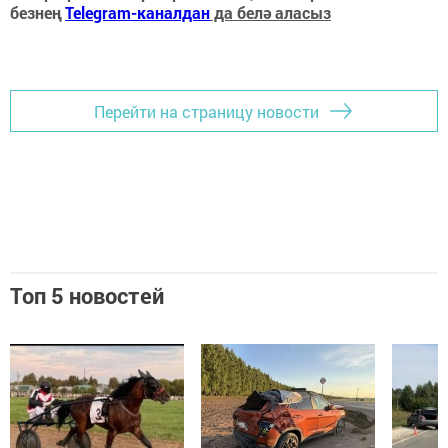
безнең
Telegram-каналдан
да белә аласыз
Перейти на страницу новости
Топ 5 новостей