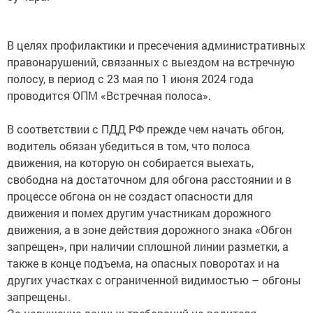
В целях профилактики и пресечения административных
правонарушений, связанных с выездом на встречную
полосу, в период с 23 мая по 1 июня 2024 года
проводится ОПМ «Встречная полоса».
В соответствии с ПДД РФ прежде чем начать обгон,
водитель обязан убедиться в том, что полоса
движения, на которую он собирается выехать,
свободна на достаточном для обгона расстоянии и в
процессе обгона он не создаст опасности для
движения и помех другим участникам дорожного
движения, а в зоне действия дорожного знака «Обгон
запрещен», при наличии сплошной линии разметки, а
также в конце подъема, на опасных поворотах и на
других участках с ограниченной видимостью – обгоны
запрещены.