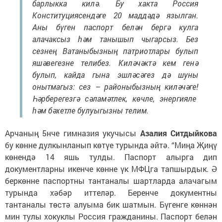
барлыкка килә. Бу хакта Россия
Конституциясендәге 20 маддәдә язылган.
Аны бүген паспорт белән бергә кулга
алачаксыз һәм танышып чыгарсыз. Без
сезнең Ватаныбызның патриотлары булып
яшәвегезне телибез. Киләчәктә кем генә
булып, кайда гына эшләсәгез дә шуны
онытмагыз: сез – районыбызның киләчәге!
Һәрберегезгә сәламәтлек, көчле, энергияле
һәм бәхетле булуыгызны телим.
Арчаның 5нче гимназия укучысы
Азалия Ситдыйкова
бу көнне дулкынланып көтүе турында әйтә. “Миңа Җиңү
көнендә 14 яшь тулды. Паспорт алырга дип
документларны икенче көнне үк МФЦга тапшырдык. Ә
беркөнне паспортны тантаналы шартларда алачагым
турында хәбәр иттеләр. Беренче документны
тантаналы төстә алуыма бик шатмын. Бүгенге көннән
мин тулы хокуклы Россия гражданины
. Паспорт белән