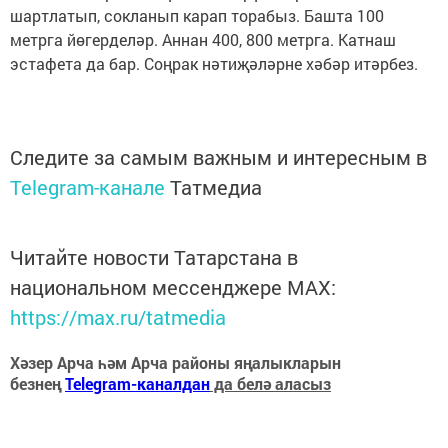
шартлатып, сокланып карап торабыз. Башта 100
метрга йөгерделәр. Аннан 400, 800 метрга. Катнаш
эстафета да бар. Соңрак нәтиҗәләрне хәбәр итәрбез.
Следите за самым важным и интересным в
Telegram-канале
Татмедиа
Читайте новости Татарстана в
национальном мессенджере MАХ:
https://max.ru/tatmedia
Хәзер Арча һәм Арча районы яңалыкларын
безнең
Telegram-каналдан
да белә аласыз