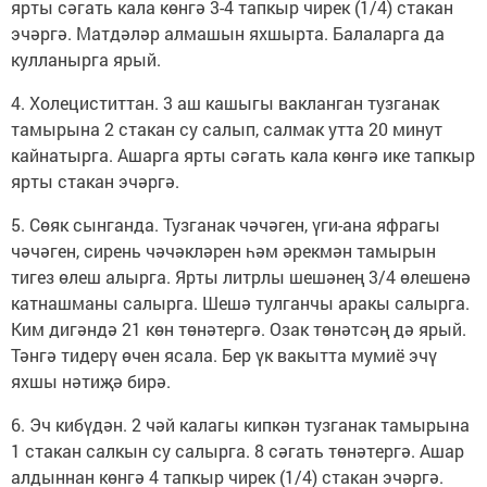
ярты сәгать кала көнгә 3-4 тапкыр чирек (1/4) стакан
эчәргә. Матдәләр алмашын яхшырта. Балаларга да
кулланырга ярый.
4. Холециститтан. 3 аш кашыгы вакланган тузганак
тамырына 2 стакан су салып, салмак утта 20 минут
кайнатырга. Ашарга ярты сәгать кала көнгә ике тапкыр
ярты стакан эчәргә.
5. Сөяк сынганда. Тузганак чәчәген, үги-ана яфрагы
чәчәген, сирень чәчәкләрен һәм әрекмән тамырын
тигез өлеш алырга. Ярты литрлы шешәнең 3/4 өлешенә
катнашманы салырга. Шешә тулганчы аракы салырга.
Ким дигәндә 21 көн төнәтергә. Озак төнәтсәң дә ярый.
Тәнгә тидерү өчен ясала. Бер үк вакытта мумиё эчү
яхшы нәтиҗә бирә.
6. Эч кибүдән. 2 чәй калагы кипкән тузганак тамырына
1 стакан салкын су салырга. 8 сәгать төнәтергә. Ашар
алдыннан көнгә 4 тапкыр чирек (1/4) стакан эчәргә.