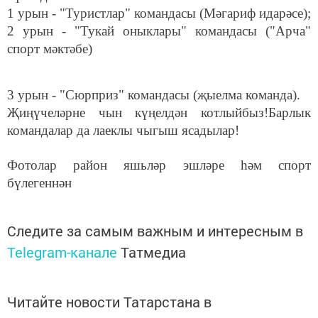
1 урын - "Туристлар" командасы (Мәгариф идарәсе);
2 урын - "Тукай оныклары" командасы ("Арча"
спорт мәктәбе)
3 урын - "Сюрприз" командасы (җыелма команда).
Җиңүчеләрне чын күңелдән котлыйбыз!Барлык
командалар да лаеклы чыгыш ясадылар!
Фотолар район яшьләр эшләре һәм спорт
бүлегеннән
Следите за самым важным и интересным в
Telegram-канале
Татмедиа
Читайте новости Татарстана в