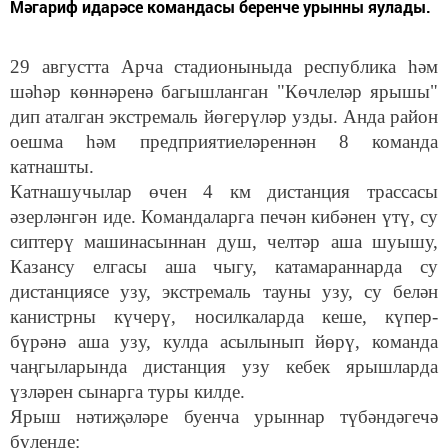
Мәгариф идарәсе командасы беренче урынны яулады.
29 августта Арча стадионыныда республика һәм
шәһәр көннәренә багышланган "Көчлеләр ярышы"
дип аталган экстремаль йөгерүләр узды. Анда район
оешма һәм предприятиеләреннән 8 команда
катнашты.
Катнашучылар өчен 4 км дистанция трассасы
әзерләнгән иде. Командаларга печән кибәнен үтү, су
сиптерү машинасыннан душ, челтәр аша шуышу,
Казансу елгасы аша чыгу, катамараннарда су
дистанциясе узу, экстремаль тауны узу, су белән
канистрны күчерү, носилкаларда кеше, күпер-
бүрәнә аша узу, кулда асылынып йөрү, команда
чаңгыларында дистанция узу кебек ярышларда
үзләрен сынарга туры килде.
Ярыш нәтиҗәләре буенча урыннар түбәндәгечә
бүленде: