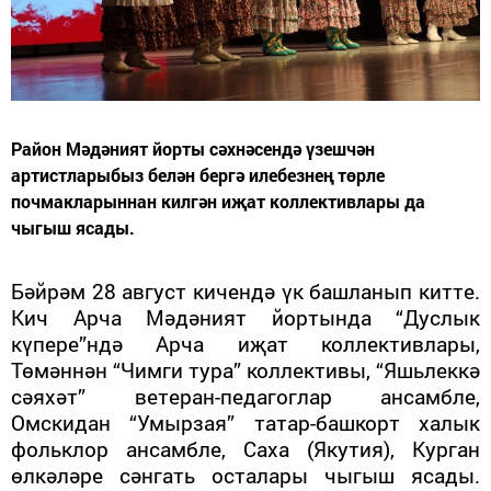
Район Мәдәният йорты сәхнәсендә үзешчән
артистларыбыз белән бергә илебезнең төрле
почмакларыннан килгән иҗат коллективлары да
чыгыш ясады.
Бәйрәм 28 август кичендә үк башланып китте.
Кич Арча Мәдәният йортында “Дуслык
күпере”ндә
Арча иҗат коллективлары,
Төмәннән “Чимги тура” коллективы, “Яшьлеккә
сәяхәт” ветеран-педагоглар ансамбле,
Омскидан “Умырзая” татар-башкорт халык
фольклор ансамбле, Саха (Якутия), Курган
өлкәләре сәнгать осталары чыгыш ясады.