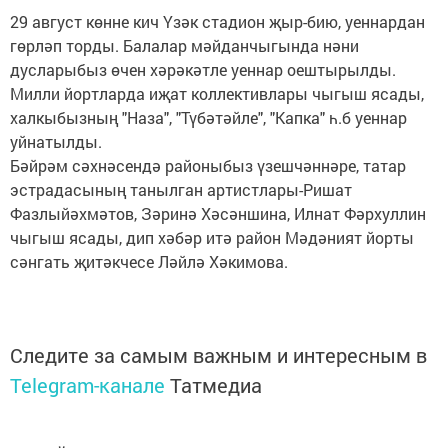
29 август көнне кич Үзәк стадион җыр-бию, уеннардан
гөрләп торды. Балалар мәйданчыгында нәни
дусларыбыз өчен хәрәкәтле уеннар оештырылды.
Милли йортларда иҗат коллективлары чыгыш ясады,
халкыбызның "Наза", "Түбәтәйле", "Капка" һ.б уеннар
уйнатылды.
Бәйрәм сәхнәсендә районыбыз үзешчәннәре, татар
эстрадасының танылган артистлары-Ришат
Фазлыйәхмәтов, Зәринә Хәсәншина, Илнат Фәрхуллин
чыгыш ясады, дип хәбәр итә район Мәдәният йорты
сәнгать җитәкчесе Ләйлә Хәкимова.
Следите за самым важным и интересным в
Telegram-канале
Татмедиа