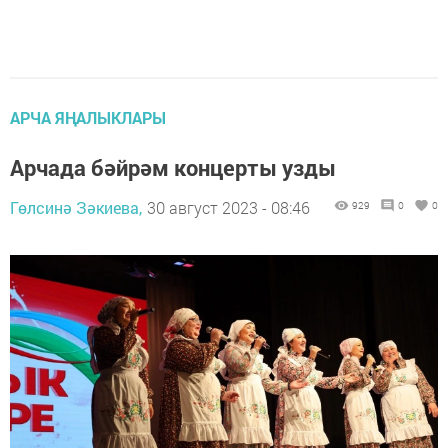
АРЧА ЯҢАЛЫКЛАРЫ
Арчада бәйрәм концерты узды
Гөлсинә Зәкиева,
30 август 2023 - 08:46
929
0
0