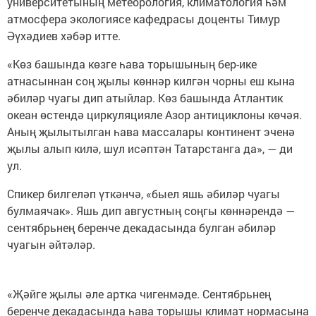
университетының метеорология, климатология һәм
атмосфера экологиясе кафедрасы доценты Тимур
Әүхәдиев хәбәр итте.
«Көз башында көзге һава торышының бер-ике
атнасыннан соң җылы көннәр килгән чорны еш кына
әбиләр чуагы дип атыйлар. Көз башында Атлантик
океан өстендә циркуляцияле Азор антициклоны көчәя.
Аның җылытылган һава массалары континент эченә
җылы алып килә, шул исәптән Татарстанга да», — ди
ул.
Спикер билгеләп үткәнчә, «быел яшь әбиләр чуагы
булмаячак». Яшь дип августның соңгы көннәрендә —
сентябрьнең беренче декадасында булган әбиләр
чуагын әйтәләр.
«Җәйге җылы әле артка чигенмәде. Сентябрьнең
беренче декадасында һава торышы климат нормасына