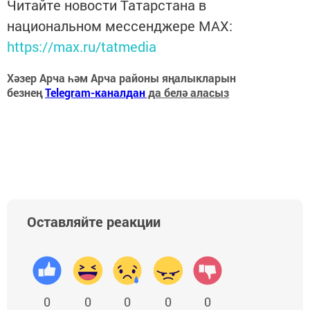
Читайте новости Татарстана в
национальном мессенджере MАХ:
https://max.ru/tatmedia
Хәзер Арча һәм Арча районы яңалыкларын
безнең
Telegram-каналдан
да белә аласыз
Оставляйте реакции
0
0
0
0
0