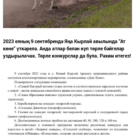
2023 елның 9 сентябрендә Яңа Кырлай авылында “Ат
көне“ үткәрелә. Анда атлар белән күп төрле бәйгеләр
уздырылачак. Төрле конкурслар да була. Рәхим итегез!