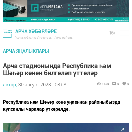
АРЧА ХӘБӘРЛӘРЕ
16+
"Арча хәбәрләре" газетасы - Арча районы
АРЧА ЯҢАЛЫКЛАРЫ
Арча стадионында Республика һәм
Шәһәр көнен билгеләп үттеләр
автор,
30 август 2023 - 08:58
1136
0
0
Республика һәм Шәһәр көне уңаеннан районыбызда
күпсанлы чаралар үткәрелде.