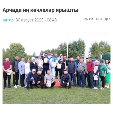
Арчада иң көчлеләр ярышты
автор,
30 август 2023 - 08:43
937
0
0