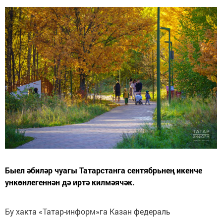
Быел әбиләр чуагы Татарстанга сентябрьнең икенче
ункөнлегеннән дә иртә килмәячәк.
Бу хакта «Татар-информ»га Казан федераль