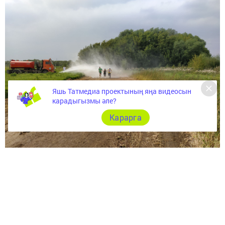
Яшь Татмедиа проектының яңа видеосын
карадыгызмы әле?
Карарга
Бәйрәм белән