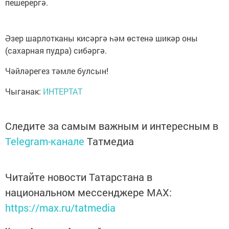
пешерергә.
Әзер шарлотканы кисәргә һәм өстенә шикәр оны
(сахарная пудра) сибәргә.
Чәйләрегез тәмле булсын!
Чыганак:
ИНТЕРТАТ
Следите за самым важным и интересным в
Telegram-канале
Татмедиа
Читайте новости Татарстана в
национальном мессенджере MАХ:
https://max.ru/tatmedia