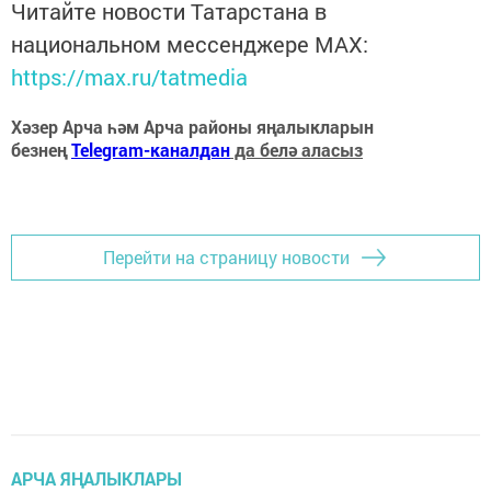
Читайте новости Татарстана в
национальном мессенджере MАХ:
https://max.ru/tatmedia
Хәзер Арча һәм Арча районы яңалыкларын
безнең
Telegram-каналдан
да белә аласыз
Перейти на страницу новости
АРЧА ЯҢАЛЫКЛАРЫ