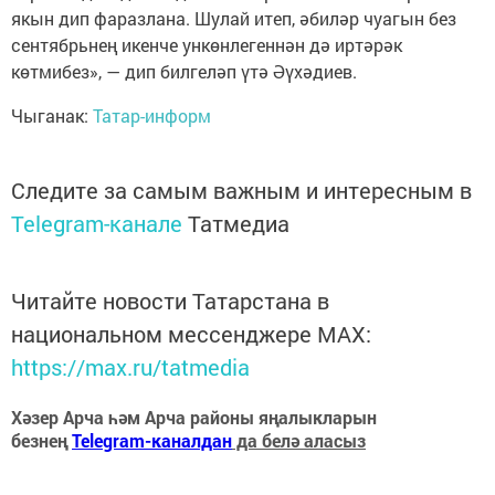
якын дип фаразлана. Шулай итеп, әбиләр чуагын без
сентябрьнең икенче ункөнлегеннән дә иртәрәк
көтмибез», — дип билгеләп үтә Әүхәдиев.
Чыганак:
Татар-информ
Следите за самым важным и интересным в
Telegram-канале
Татмедиа
Читайте новости Татарстана в
национальном мессенджере MАХ:
https://max.ru/tatmedia
Хәзер Арча һәм Арча районы яңалыкларын
безнең
Telegram-каналдан
да белә аласыз