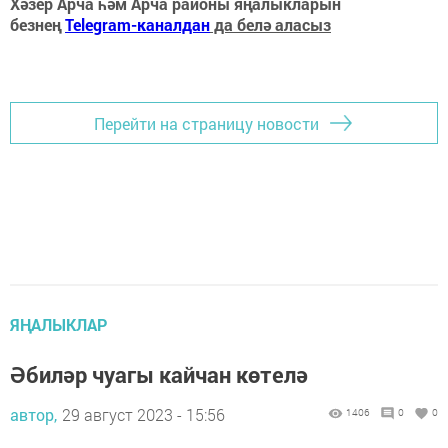
Хәзер Арча һәм Арча районы яңалыкларын
безнең
Telegram-каналдан
да белә аласыз
Перейти на страницу новости
ЯҢАЛЫКЛАР
Әбиләр чуагы кайчан көтелә
автор,
29 август 2023 - 15:56
1406
0
0