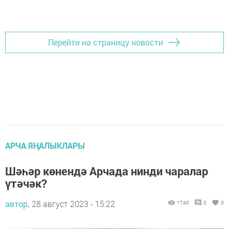
Перейти на страницу новости
АРЧА ЯҢАЛЫКЛАРЫ
Шәһәр көнендә Арчада нинди чаралар
үтәчәк?
автор,
28 август 2023 - 15:22
1740
0
0