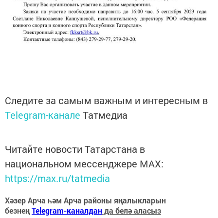
Следите за самым важным и интересным в
Telegram-канале
Татмедиа
Читайте новости Татарстана в
национальном мессенджере MАХ:
https://max.ru/tatmedia
Хәзер Арча һәм Арча районы яңалыкларын
безнең
Telegram-каналдан
да белә аласыз