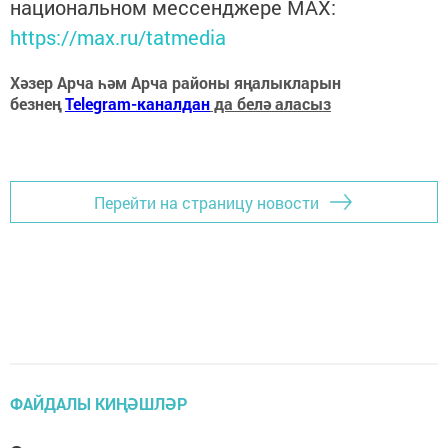
национальном мессенджере MАХ:
https://max.ru/tatmedia
Хәзер Арча һәм Арча районы яңалыкларын
безнең
Telegram-каналдан
да белә аласыз
Перейти на страницу новости
ФАЙДАЛЫ КИҢӘШЛӘР