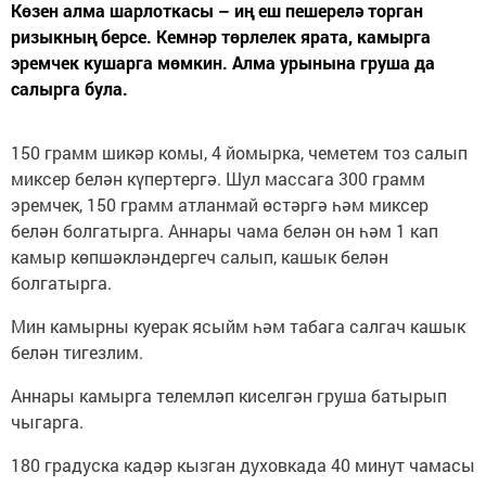
Көзен алма шарлоткасы – иң еш пешерелә торган
ризыкның берсе. Кемнәр төрлелек ярата, камырга
эремчек кушарга мөмкин. Алма урынына груша да
салырга була.
150 грамм шикәр комы, 4 йомырка, чеметем тоз салып
миксер белән күпертергә. Шул массага 300 грамм
эремчек, 150 грамм атланмай өстәргә һәм миксер
белән болгатырга. Аннары чама белән он һәм 1 кап
камыр көпшәкләндергеч салып, кашык белән
болгатырга.
Мин камырны куерак ясыйм һәм табага салгач кашык
белән тигезлим.
Аннары камырга телемләп киселгән груша батырып
чыгарга.
180 градуска кадәр кызган духовкада 40 минут чамасы