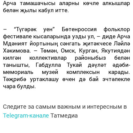
Арча тамашачысы аларны көчле алкышлар
белән җылы кабул итте.
– “Түгәрәк уен” Бөтенроссия фольклор
фестивале кысаларында узды ул, – диде Арча
Мдәният йортының сәнгать җитәкчесе Ләйлә
Хәкимова. –
Төмән, Омск, Курган, Якутиядән
килгән коллективлар районыбыз белән
танышты, Габдулла Тукай дәүләт әдәби-
мемориаль музей комплексын карады.
Тәҗрибә уртаклашу өчен дә бай эчтәлекле
чара булды.
Следите за самым важным и интересным в
Telegram-канале
Татмедиа