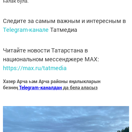
һәлак була.
Следите за самым важным и интересным в
Telegram-канале
Татмедиа
Читайте новости Татарстана в
национальном мессенджере MАХ:
https://max.ru/tatmedia
Хәзер Арча һәм Арча районы яңалыкларын
безнең
Telegram-каналдан
да белә аласыз