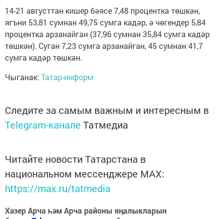
14-21 августтан кишер бәясе 7,48 процентка төшкән,
ягъни 53,81 сумнан 49,75 сумга кадәр, ә чөгендер 5,84
процентка арзанайган (37,96 сумнан 35,84 сумга кадәр
төшкән). Суган 7,23 сумга арзанайган, 45 сумнан 41,7
сумга кадәр төшкән.
Чыганак:
Татар-информ
Следите за самым важным и интересным в
Telegram-канале
Татмедиа
Читайте новости Татарстана в
национальном мессенджере MАХ:
https://max.ru/tatmedia
Хәзер Арча һәм Арча районы яңалыкларын