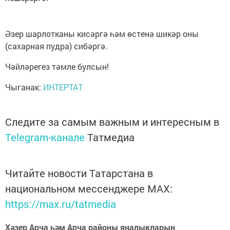
Әзер шарлотканы кисәргә һәм өстенә шикәр оны
(сахарная пудра) сибәргә.
Чәйләрегез тәмле булсын!
Чыганак:
ИНТЕРТАТ
Следите за самым важным и интересным в
Telegram-канале
Татмедиа
Читайте новости Татарстана в
национальном мессенджере MАХ:
https://max.ru/tatmedia
Хәзер Арча һәм Арча районы яңалыкларын