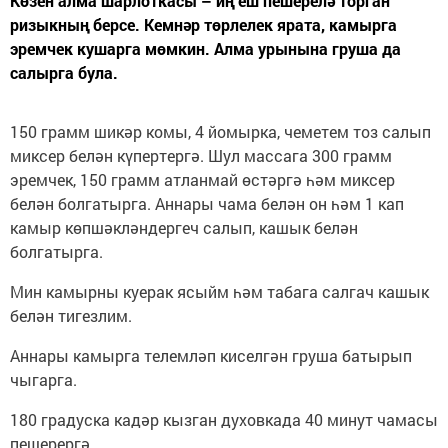
Көзен алма шарлоткасы – иң еш пешерелә торган
ризыкның берсе. Кемнәр төрлелек ярата, камырга
эремчек кушарга мөмкин. Алма урынына груша да
салырга була.
150 грамм шикәр комы, 4 йомырка, чеметем тоз салып
миксер белән күпертергә. Шул массага 300 грамм
эремчек, 150 грамм атланмай өстәргә һәм миксер
белән болгатырга. Аннары чама белән он һәм 1 кап
камыр көпшәкләндергеч салып, кашык белән
болгатырга.
Мин камырны куерак ясыйм һәм табага салгач кашык
белән тигезлим.
Аннары камырга телемләп киселгән груша батырып
чыгарга.
180 градуска кадәр кызган духовкада 40 минут чамасы
пешерергә.