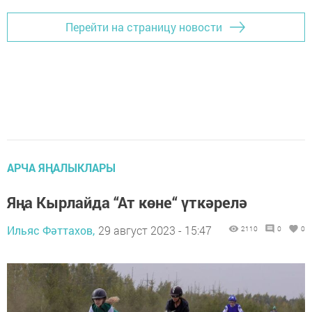
Перейти на страницу новости
АРЧА ЯҢАЛЫКЛАРЫ
Яңа Кырлайда “Ат көне“ үткәрелә
Ильяс Фәттахов,
29 август 2023 - 15:47
2110
0
0