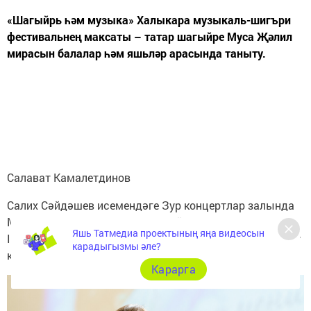
«Шагыйрь һәм музыка» Халыкара музыкаль-шигъри
фестивальнең максаты – татар шагыйре Муса Җәлил
мирасын балалар һәм яшьләр арасында таныту.
Яшь Татмедиа проектының яңа видеосын
карадыгызмы әле?
Карарга