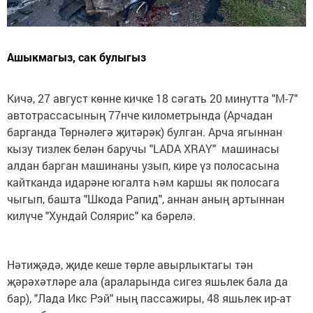
Ашыкмагыз, сак булыгыз
Кичә, 27 август көнне кичке 18 сәгать 20 минутта "М-7"
автотрассасының 77нче километрында (Арчадан
барганда Төрнәлегә җитәрәк) булган. Арча ягыннан
кызу тизлек белән баручы "LADA XRAY" машинасы
алдан барган машинаны узып, кире үз полосасына
кайтканда идарәне югалта һәм каршы як полосага
чыгып, башта "Шкода Рапид", аннан аның артыннан
килүче "Хундай Солярис" ка бәрелә.
Нәтиҗәдә, җиде кеше төрле авырлыктагы тән
җәрәхәтләре ала (араларында сигез яшьлек бала да
бар), "Лада Икс Рэй" ның пассажиры, 48 яшьлек ир-ат