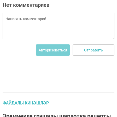
Нет комментариев
Отправить
Авторизоваться
ФАЙДАЛЫ КИҢӘШЛӘР
Эремчекле грушалы шарлотка рецепты