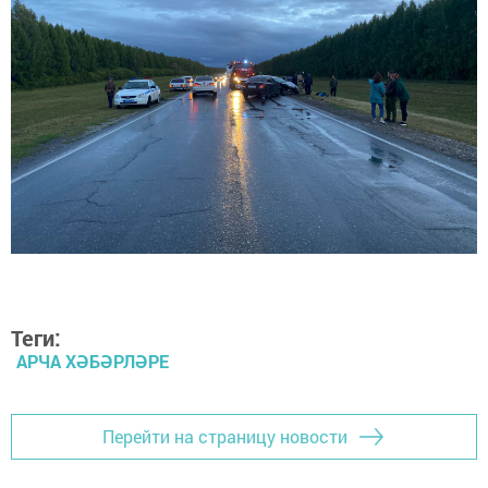
Теги:
АРЧА ХӘБӘРЛӘРЕ
Перейти на страницу новости