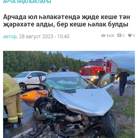
АРЧА ЯҢАЛЫКЛАРЫ
Арчада юл һәлакәтендә җиде кеше тән
җәрәхәте алды, бер кеше һәлак булды
автор,
28 август 2023 - 10:40
5428
0
0