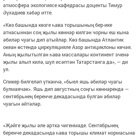
атмосфера экологиясе кафедрасы доценты Тимур
Әүхәдиев хәбәр итте.
«Көз башында көзге һава торышының бер-ике
атнасыннан соң җылы көннәр килгән чорны еш кына
әбиләр чуагы дип атыйлар. Көз башында Атлантик
океан өстендә циркуляцияле Азор антициклоны көчәя.
Аның җылытылган һава массалары континент эченә
җылы алып килә, шул исәптән Татарстанга да», — ди
ул.
Спикер билгеләп үткәнчә, «быел яшь әбиләр чуагы
булмаячак». Яшь дип августның соңгы көннәрендә —
сентябрьнең беренче декадасында булган әбиләр
чуагын әйтәләр.
«Җәйге җылы әле артка чигенмәде. Сентябрьнең
беренче декадасында һава торышы климат нормасына