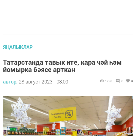
ЯҢАЛЫКЛАР
Татарстанда тавык ите, кара чәй һәм
йомырка бәясе арткан
автор,
28 август 2023 - 08:09
1228
0
0