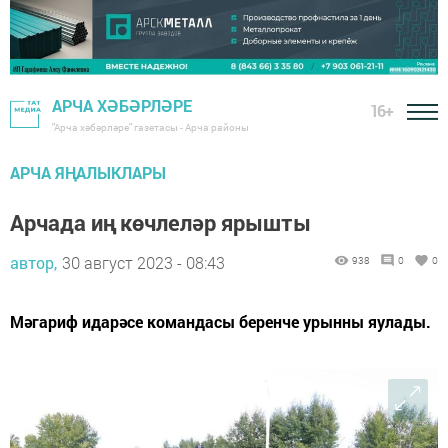
АРЧА ХӘБӘРЛӘРЕ
16+
"Арча хәбәрләре" газетасы - Арча районы
АРЧА ЯҢАЛЫКЛАРЫ
Арчада иң көчлеләр ярышты
автор,
30 август 2023 - 08:43
938
0
0
Мәгариф идарәсе командасы беренче урынны яулады.