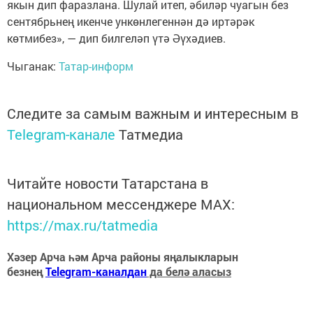
якын дип фаразлана. Шулай итеп, әбиләр чуагын без
сентябрьнең икенче ункөнлегеннән дә иртәрәк
көтмибез», — дип билгеләп үтә Әүхәдиев.
Чыганак:
Татар-информ
Следите за самым важным и интересным в
Telegram-канале
Татмедиа
Читайте новости Татарстана в
национальном мессенджере MАХ:
https://max.ru/tatmedia
Хәзер Арча һәм Арча районы яңалыкларын
безнең
Telegram-каналдан
да белә аласыз