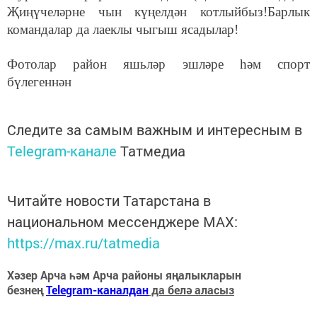
Җиңүчеләрне чын күңелдән котлыйбыз!Барлык
командалар да лаеклы чыгыш ясадылар!
Фотолар район яшьләр эшләре һәм спорт
бүлегеннән
Следите за самым важным и интересным в
Telegram-канале
Татмедиа
Читайте новости Татарстана в
национальном мессенджере MАХ:
https://max.ru/tatmedia
Хәзер Арча һәм Арча районы яңалыкларын
безнең
Telegram-каналдан
да белә аласыз