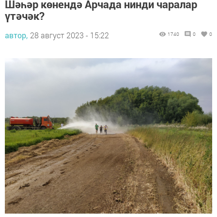
Шәһәр көнендә Арчада нинди чаралар
үтәчәк?
автор,
28 август 2023 - 15:22
1740
0
0