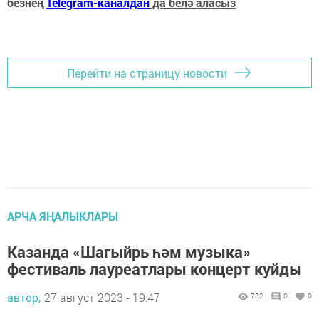
безнең
Telegram-каналдан
да белә аласыз
Перейти на страницу новости
АРЧА ЯҢАЛЫКЛАРЫ
Казанда «Шагыйрь һәм музыка»
фестиваль лауреатлары концерт куйды
автор,
27 август 2023 - 19:47
782
0
0