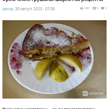
автор,
30 август 2023 - 07:09
1031
0
0