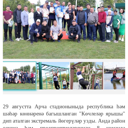
❮
❯
29 августта Арча стадионыныда республика һәм
шәһәр көннәренә багышланган "Көчлеләр ярышы"
дип аталган экстремаль йөгерүләр узды. Анда район
оешма һәм предприятиеләреннән 8 команда