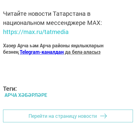
Читайте новости Татарстана в
национальном мессенджере MАХ:
https://max.ru/tatmedia
Хәзер Арча һәм Арча районы яңалыкларын
безнең
Telegram-каналдан
да белә аласыз
Теги:
АРЧА ХӘБӘРЛӘРЕ
Перейти на страницу новости