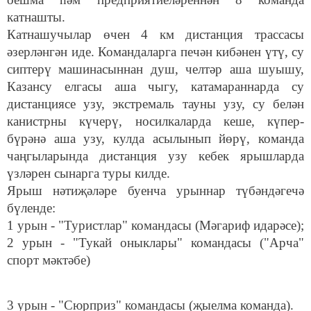
катнашты.
Катнашучылар өчен 4 км дистанция трассасы
әзерләнгән иде. Командаларга печән кибәнен үтү, су
сиптерү машинасыннан душ, челтәр аша шуышу,
Казансу елгасы аша чыгу, катамараннарда су
дистанциясе узу, экстремаль тауны узу, су белән
канистрны күчерү, носилкаларда кеше, күпер-
бүрәнә аша узу, кулда асылынып йөрү, команда
чаңгыларында дистанция узу кебек ярышларда
үзләрен сынарга туры килде.
Ярыш нәтиҗәләре буенча урыннар түбәндәгечә
бүленде:
1 урын - "Туристлар" командасы (Мәгариф идарәсе);
2 урын - "Тукай оныклары" командасы ("Арча"
спорт мәктәбе)
3 урын - "Сюрприз" командасы (җыелма команда).