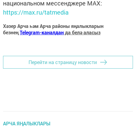
национальном мессенджере MАХ:
https://max.ru/tatmedia
Хәзер Арча һәм Арча районы яңалыкларын
безнең
Telegram-каналдан
да белә аласыз
Перейти на страницу новости
АРЧА ЯҢАЛЫКЛАРЫ