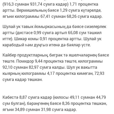
(916,3 сумнан 931,74 сумга кадәр) 1,71 процентка
артты. Вермишельның бәясе 1,29 сумга күтәрелде,
ягъни килограммы 67,41 сумнан 68,26 сумга кадәр.
Шулай ук тавык йомыркасының да бәясе сизелерлек
артты (дистәсе 0,99 сумга артып 65,08 сум тәшкил
итте). Шикәр комы 0,91 процентка артты. Шулай ук
карабодый һәм дуңгыз итенә дә бәяләр үсте.
Кайбер продуктларның, бигрәк тә яшелчәләрнең бәясе
төште. Помидор 9,44 процентка төште, килограммы
92,10 сумнан 82,97 сумга калды. Шул ук вакытта
кыярның килограммы 4,17 процентка кимегән, 72,93
сумга кадәр төшкән.
Кәбестә 8,87 сумга кадәр (килосы 49,11 сумнан 44,79
сум булган), бәрәңгенең бәясе 8,36 процентка төшкән,
ягъни 34,89 сумнан 31,98 сумга кадәр.