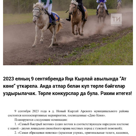
2023 елның 9 сентябрендә Яңа Кырлай авылында “Ат
көне“ үткәрелә. Анда атлар белән күп төрле бәйгеләр
уздырылачак. Төрле конкурслар да була. Рәхим итегез!