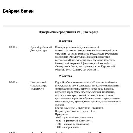
Бәйрәм белән