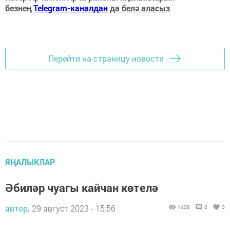
безнең
Telegram-каналдан
да белә аласыз
Перейти на страницу новости
ЯҢАЛЫКЛАР
Әбиләр чуагы кайчан көтелә
автор,
29 август 2023 - 15:56
1408
0
0