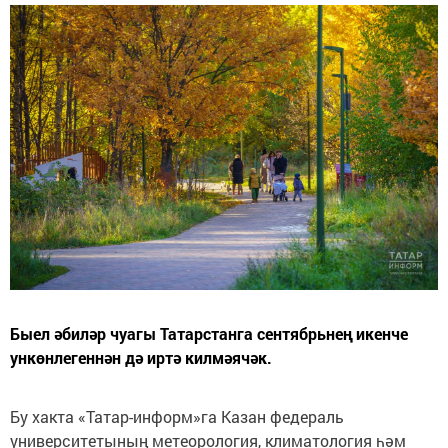
Быел әбиләр чуагы Татарстанга сентябрьнең икенче
ункөнлегеннән дә иртә килмәячәк.
Бу хакта «Татар-информ»га Казан федераль
университетының метеорология, климатология һәм