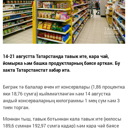
14-21 августта Татарстанда тавык ите, кара чәй,
йомырка һәм башка продуктларның бәясе арткан. Бу
хакта Татарстанстат хәбәр итә.
Бигрәк тә балалар өчен ит консервлары (1,86 процентка
яки 18,76 сумга) кыйммәтләнгән һәм 14 августка
андый консерваларның килограммы 1 мең сум һәм 3
тиен торган.
Моннан тыш, тавык ботыннан кала тавык ите (килосы
189,6 сумнан 192,97 сумга кадәр) һәм кара чәй бәясе