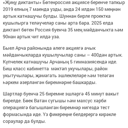
«Җиңү диктанты» Бөтенроссия акциясе беренче тапкыр
2019 елның 7 маенда узды, анда 24 илдән 150 меңнән
артык катнашучы булды. Шуннан бирле проектка
кушылырга теләүчеләр саны арта бара. 2025 елда
диктант бөтен Россия буенча 35 мең мәйданчыкта һәм
90нан артык чит илдә уза.
Быел Арча районында әлеге акциягә ачык
мәйданчыкларда кушылучылар саны – 400дән артык.
Күпчелек катнашучы Арчаның 5 гимназиясендә иде.
Биш класс кабинетта мәктәп укучылары, район
укытучылары, җәмәгать эшлеклеләре һәм теләгән
һәркем әзерләнгән биремнәрне башкарды.
Шартлар буенча 25 биремне эшләргә 45 минут вакыт
бирелде. Бөек Ватан сугышы һәм махсус хәрби
операциягә багышланган биремнәр нигездә тест
формасында иде. Үз фикереңне белдерергә кирәкле
сораулар да булды.