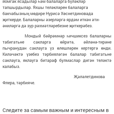
йомгак ясадылар һәм балаларга бүләкләр
тапшырдылар. Яхшы теләкләрен балаларга
бакчабызның мөдире Нурисә Хөснетдиновада
җиткерде. Балаларны әзерләргә ярдәм иткән әти-
әниләргә дә зур рәхмәтләребезне җиткерәбез.
Мондый бәйрәмнәр һичшиксез балаларны
табигатьне сакларга өйрәтә, әйләнә-тирәне
пычранудан саклауга үз өлешләрен кертергә өнди.
Киләчәктә үзебез тәрбияләгән балалар табигатьне
саклауга, яклауга битараф булмаслар дигән теләктә
калабыз.
Җәләлетдинова
Флера, тәрбияче.
Следите за самым важным и интересным в