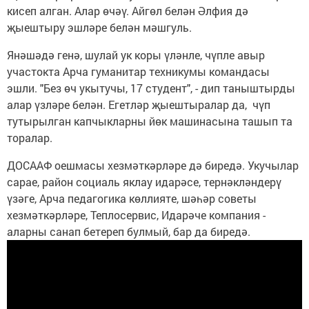
кисеп алган. Алар өчәү. Айгөл белән Әлфия дә
җыештыру эшләре белән мәшгуль.
Янәшәдә генә, шулай ук коры үләнле, чүпле авыр
участокта Арча гуманитар техникумы командасы
эшли. "Без өч укытучы, 17 студент", - дип таныштырды
алар үзләре белән. Егетләр җыештыралар да, чүп
тутырылган капчыкларны йөк машинасына ташып та
торалар.
ДОСААФ оешмасы хезмәткәрләре дә биредә. Укучылар
сарае, район социаль яклау идарәсе, тернәкләндерү
үзәге, Арча педагогика көллияте, шәһәр советы
хезмәткәрләре, Теплосервис, Идарәче компания -
аларны санап бетереп булмый, бар да биредә.