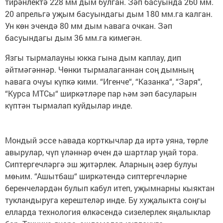
тирәнлектә 228 мм дым булган. Зәп басуында 260 мм.
20 апрельгә уҗым басуындагы дым 180 мм.га калган.
Ун көн эчендә 80 мм дым һавага очкан. Зәп
басуындагы дым 36 мм.га кимегән.
Язгы тырмалауны юкка гына дым каплау, дип
әйтмәгәннәр. Чөнки тырмалаганнан соң дымның
һавага очуы күпкә кими. “Игенче“, “Казанка“, “Заря“,
“Курса МТСы“ ширкәтләре пар һәм зәп басуларын
күптән тырмалап куйдылар инде.
Мондый эссе һавада корткычлар да иртә уяна, төрле
авырулар, чүп үләннәр өчен дә шартлар уңай тора.
Сиптергечләргә эш җитәрлек. Аларның әзер булуы
мөһим. “Ашытбаш“ ширкәтендә сиптергечләрне
беренчеләрдән булып кабул итеп, уҗымнарны кыяктан
тукландыруга керештеләр инде. Бу хуҗалыкта соңгы
елларда технология өлкәсендә сизелерлек яңалыклар