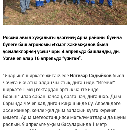
Россия авыл хуҗалыгы үзәгенең Арча районы буенча
бүлеге баш агрономы Әхмәт Хәкимҗанов быел
үсемлекләрнең үсеш чоры 4 апрельдә башланды, ди.
Узган ел алар 16 апрельдә “уянган“.
“Яңарыш“ ширкәте җитәкчесе
Илгизәр Садыйков
быел
чәчүгә ике атна алдан чыктык, дигән иде. “Игенче“
ширкәте 1 мең гектардан артык чәчте инде.
Борынгылар сабан чәчсәң, сазга чәч, дигәннәр. Дым
барында чәчеп кал, дигән киңәш инде бу. Апрельдәге
эссе көннәр, көчле җил дым запасын күзгә күренеп
киметә. Арча метеостанциясе мәгълүматлары да шуны
раслый. 9 апрельгә уҗым басуларында 1 метр