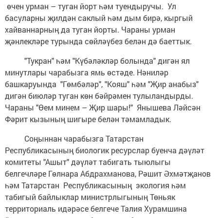
өчен урман – туган йорт һәм туендыручы. Ул
басуларны җилдән саклый һәм дым бирә, кыргый
хайваннарның да туган йорты. Чараны урман
җәнлекләре турында сөйләүбез белән дә баеттык.
"Тукран" һәм "Күбәләкләр болында" дигән ял
минутлары чарабызга ямь өстәде. Нәниләр
башкаруында "Гөмбәләр", "Кояш" һәм "Җир анабыз"
дигән биюләр туган көн бәйрәмен тулыландырды.
Чараны "Өем минем – Җир шары!" Янышева Ләйсән
Фәрит кызының шигыре белән тәмамладык.
Соңыннан чарабызга Татарстан
Республикасының биологик ресурслар буенча дәүләт
комитеты "Ашыт" дәүләт табигать тыюлыгы
белгечләре Гөлнара Абдрахманова, Рәшит Әхмәтҗанов
һәм Татарстан Республикасының экология һәм
табигый байлыклар министрлыгының Төньяк
территориаль идәрәсе белгече Талия Хурамшина