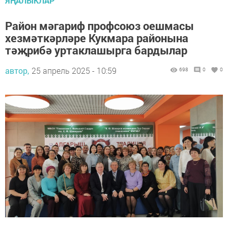
ЯҢАЛЫКЛАР
Район мәгариф профсоюз оешмасы
хезмәткәрләре Кукмара районына
тәҗрибә уртаклашырга бардылар
автор,
25 апрель 2025 - 10:59
698
0
0