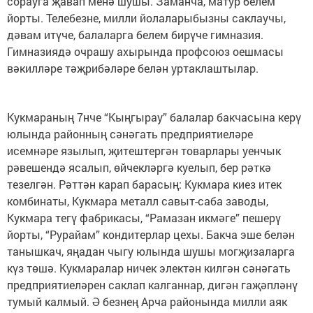
сорауга җавап менә шушы. Заманча, матур белем
йорты. Телебезне, милли йолаларыбызны саклаучы,
дәвам итүче, балаларга белем бирүче гимназия.
Гимназиядә очрашу ахырында профсоюз оешмасы
вәкилләре тәҗрибәләре белән уртаклаштылар.
Кукмараның 7нче “Кыңгырау” балалар бакчасына керү
юлында районның сәнәгать предприятиеләре
исемнәре язылып, җитештергән товарлары уенчык
рәвешендә ясалып, өйчекләргә куелып, бер рәткә
тезелгән. Рәттән карап барасың: Кукмара киез итек
комбинаты, Кукмара металл савыт-саба заводы,
Кукмара тегү фабрикасы, “Рамазан икмәге” пешерү
йорты, “Рурайам” кондитерлар цехы. Бакча эше белән
танышкач, яңадан чыгу юлында шушы могҗизаларга
күз төшә. Кукмаралар ничек электән килгән сәнәгать
предприятиеләрен саклап калганнар, дигән гаҗәпләнү
тумый калмый. Ә безнең Арча районында милли аяк