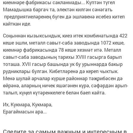
киемнәре фабрикасы сакланмады... Күптән түгел
Мамадышка баргач та, электән килгән сәнәгать
предприятиеләренең бүген дә эшләвенә исебез китеп
кайткан иде.
Соңыннан кызыксындык, киез итек комбинатында 422
кеше эшли, металл савыт-саба заводында 1072 кеше,
киемнәр фабрикасында 78 кеше хезмәт итә. Металл
савыт-саба заводының тарихы XVIII гасырга барып
тоташа. XVII гасыр башында ук бу урыннарда бакыр
рудниклары булган. Кибетләренә дә кереп чыктык.
Менә шулай арчалар күрше районнар тәҗрибәсен дә
өйрәнә, аларның ничек яшәгәнен күрә, сәфәрдән арып-
талып, күңел күтәренкелеге белән баеп кайта.
Их, Кукмара, Кукмара,
Ерагаймасын ара...
Следите за самым важным и интересным в