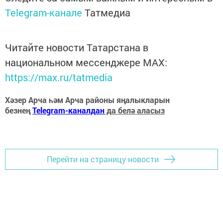
Telegram-канале
Татмедиа
Читайте новости Татарстана в
национальном мессенджере MАХ:
https://max.ru/tatmedia
Хәзер Арча һәм Арча районы яңалыкларын
безнең
Telegram-каналдан
да белә аласыз
Перейти на страницу новости