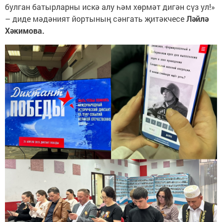
булган батырларны искә алу һәм хөрмәт дигән сүз ул!»
– диде мәдәният йортының сәнгать җитәкчесе
Ләйлә
Хәкимова.