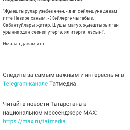
"Җыештырулар үзебез өчен, - дип сөйләшүне дәвам
итте Нәзирә ханым, - Җәйләргә чыгабыз.
Сабантуйлары җитәр. Шушы матур, җыештырылган
урыннардан сөенеп үтәргә, ял итәргә язсын!".
Өмәләр дәвам итә...
Следите за самым важным и интересным в
Telegram-канале
Татмедиа
Читайте новости Татарстана в
национальном мессенджере MАХ:
https://max.ru/tatmedia