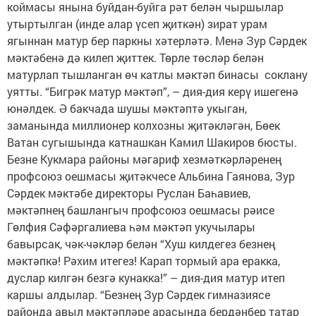
коймасы янына буйдан-буйга рәт белән чыршылар
утыртылган (инде алар үсеп җиткән) зират урам
ягыннан матур бер паркны хәтерләтә. Менә Зур Сәрдек
мәктәбенә дә килеп җиттек. Төрле төсләр белән
матурлап тышланган өч катлы мәктәп бинасы соклану
уятты. “Бигрәк матур мәктәп”, – дия-дия керү ишегенә
юнәлдек. Ә бакчада шушы мәктәптә укыган,
заманында миллионер колхозны җитәкләгән, Бөек
Ватан сугышында катнашкан Камил Шакиров бюсты.
Безне Кукмара районы мәгариф хезмәткәрләренең
профсоюз оешмасы җитәкчесе Альбина Гаянова, Зур
Сәрдек мәктәбе директоры Руслан Баһавиев,
мәктәпнең башлангыч профсоюз оешмасы рәисе
Гөлфия Сәфәргалиева һәм мәктәп укучылары
бавырсак, чәк-чәкләр белән “Хуш килдегез безнең
мәктәпкә! Рәхим итегез! Карап тормый ара еракка,
дуслар килгән безгә кунакка!” – дия-дия матур итеп
каршы алдылар. “Безнең Зур Сәрдек гимназиясе
районда авыл мәктәпләре арасында бердәнбер татар