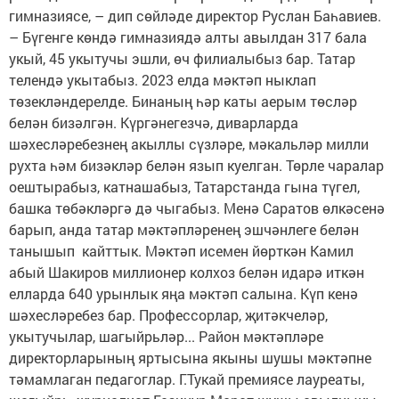
гимназиясе, – дип сөйләде директор Руслан Баһавиев.
– Бүгенге көндә гимназиядә алты авылдан 317 бала
укый, 45 укытучы эшли, өч филиалыбыз бар. Татар
телендә укытабыз. 2023 елда мәктәп ныклап
төзекләндерелде. Бинаның һәр каты аерым төсләр
белән бизәлгән. Күргәнегезчә, диварларда
шәхесләребезнең акыллы сүзләре, мәкальләр милли
рухта һәм бизәкләр белән язып куелган. Төрле чаралар
оештырабыз, катнашабыз, Татарстанда гына түгел,
башка төбәкләргә дә чыгабыз. Менә Саратов өлкәсенә
барып, анда татар мәктәпләренең эшчәнлеге белән
танышып кайттык. Мәктәп исемен йөрткән Камил
абый Шакиров миллионер колхоз белән идарә иткән
елларда 640 урынлык яңа мәктәп салына. Күп кенә
шәхесләребез бар. Профессорлар, җитәкчеләр,
укытучылар, шагыйрьләр... Район мәктәпләре
директорларының яртысына якыны шушы мәктәпне
тәмамлаган педагоглар. Г.Тукай премиясе лауреаты,