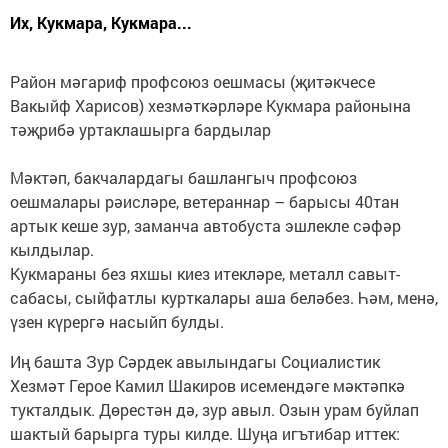
Их, Кукмара, Кукмара...
Район мәгариф профсоюз оешмасы (җитәкчесе
Вакыйф Харисов) хезмәткәрләре Кукмара районына
тәҗрибә уртаклашырга бардылар
Мәктәп, бакчалардагы башлангыч профсоюз
оешмалары рәисләре, ветераннар – барысы 40тан
артык кеше зур, заманча автобуста эшлекле сәфәр
кылдылар.
Кукмараны без яхшы киез итекләре, металл савыт-
сабасы, сыйфатлы курткалары аша беләбез. Һәм, менә,
үзен күрергә насыйп булды.
Иң башта Зур Сәрдек авылындагы Социалистик
Хезмәт Герое Камил Шакиров исемендәге мәктәпкә
тукталдык. Дөрестән дә, зур авыл. Озын урам буйлап
шактый барырга туры килде. Шуңа игътибар иттек: