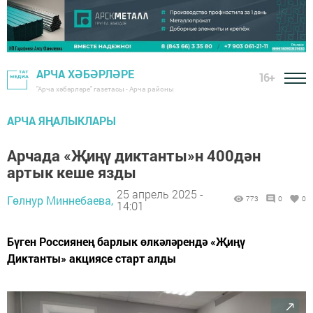
АРЧА ХӘБӘРЛӘРЕ
16+
"Арча хәбәрләре" газетасы - Арча районы
АРЧА ЯҢАЛЫКЛАРЫ
Арчада «Җиңү диктанты»н 400дән
артык кеше язды
25 апрель 2025 -
Гөлнур Миннебаева,
773
0
0
14:01
Бүген Россиянең барлык өлкәләрендә «Җиңү
Диктанты» акциясе старт алды