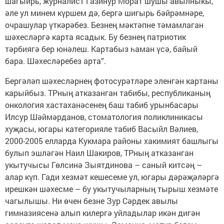
шагыйрь, журналист Газинур Морат шушы авылныкы,
әле ул минем күршем дә, бергә шигырь бәйрәмнәре,
очрашулар үткәрәбез. Безнең мәктәпне тәмамлаган
шәхесләргә карта ясадык. Бу безнең патриотик
тәрбиягә бер юнәлеш. Картабыз һаман үсә, байый
бара. Шәхесләребез арта”.
Бергәләп шәхесләрнең фотосурәтләре эленгән картаны
карыйбыз. ТРның атказанган табибы, республиканың
онкология хастаханәсенең баш табиб урынбасары
Илсур Шәймәрданов, стоматология поликлиникасы
хуҗасы, югары категорияле табиб Васыйл Вәлиев,
2000-2005 елларда Кукмара районы хакимият башлыгы
булып эшләгән Наил Шакиров, ТРның атказанган
укытучысы Гөлсинә Зыятдинова – саный китсәң –
алар күп. Гади хезмәт кешесеме ул, югары дәрәҗәләргә
ирешкән шәхесме – бу укытучыларның тырыш хезмәте
чагылышы. Ни өчен безне Зур Сәрдек авылы
гимназиясенә алып килергә уйладылар икән дигән