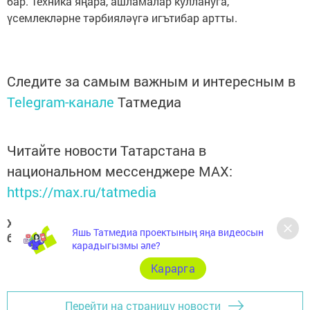
бар. Техника яңара, ашламалар куллануга,
үсемлекләрне тәрбияләүгә игътибар артты.
Следите за самым важным и интересным в
Telegram-канале
Татмедиа
Читайте новости Татарстана в
национальном мессенджере MАХ:
https://max.ru/tatmedia
Хәзер Арча һәм Арча районы яңалыкларын
Яшь Татмедиа проектының яңа видеосын
безнең
Telegram-каналдан
да белә аласыз
карадыгызмы әле?
Карарга
Перейти на страницу новости