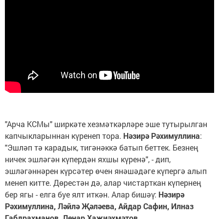
"Арча КСМы" ширкәте хезмәткәрләре эше тутырылган
капчыкларыннан күренеп тора.
Нәзирә Рәхимуллина
:
"Эшләп тә карадык, тигәнәккә батып беттек. Безнең
ничек эшләгән күпердән яхшы күренә", - дип,
эшләгәннәрен күрсәтер өчен янәшәдәге күпергә алып
менеп китте. Дөрестән дә, алар чистарткан күпернең
бер ягы - елга буе ялт иткән. Алар бишәү:
Нәзирә
Рәхимуллина, Ләйлә Җәләева, Айдар Сафин, Илназ
Габдрахманов, Ленар Хаҗиәхмәтов
.