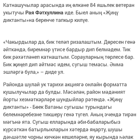
Катнашучылар арасында иң өлкәне 84 яшьлек ветеран
укытучы
Рая Фәтхуллина
иде. Быел аның «Җиңү
диктанты»на беренче тапкыр килүе.
«Чакырдылар да, бик теләп ризалаштым. Дөресен генә
әйткәндә, биремнәр үтисе бардыр дип белмәдем. Тик
бик рәхәтләнеп катнаштым. Сорауларның төрлесе бар.
Бик җиңел дип әйтмәс идем, сугыш темасы. Әмма
эшләргә була,» – диде ул.
Районда шулай ук тарихи акциягә онлайн форматта
кушылучылар да булды. Мәсәлән, район мәдәният
йорты хезмәткәрләре шундыйлар рәтендә. «Җиңү
диктанты» - Бөек Ватаны сугышы турындагы
белемнәребезне тикшерү генә түгел. Аның эчендә тирән
мәгънә ята. Сугыш елларында әби-бабаларыбыз
күрсәткән батырлыкларын хәтердә яңарту, шушы
дәһшәтле чорны кичкән кешеләрне, яу кырында һәлак