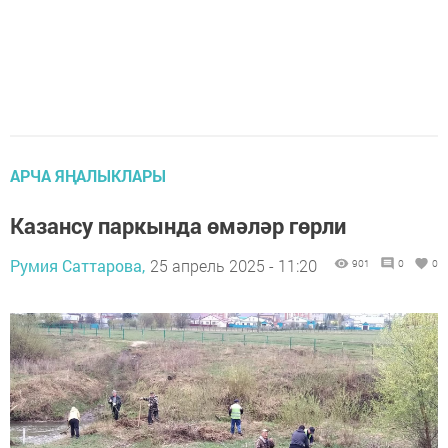
АРЧА ЯҢАЛЫКЛАРЫ
Казансу паркында өмәләр гөрли
Румия Саттарова,
25 апрель 2025 - 11:20
901
0
0