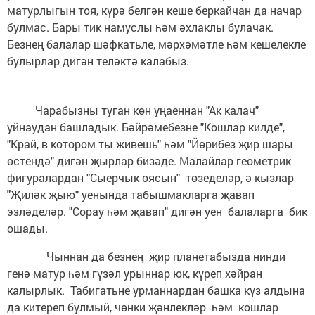
матурлыгын тоя, күрә белгән кеше беркайчан да начар
булмас. Бары тик намуслы һәм әхлаклы булачак.
Безнең балалар шәфкатьле, мәрхәмәтле һәм кешелекле
булырлар дигән теләктә калабыз.
Чарабызны туган көн уңаеннан "Ак калач"
уйнаудан башладык. Бәйрәмебезне "Кошлар килде",
"Край, в котором ты живешь" һәм "Йөрибез җир шары
өстендә" дигән җырлар бизәде. Малайлар геометрик
фигуралардан "Сыерчык оясын" төзеделәр, ә кызлар
"
Җиләк җыю" уенында табышмакларга җавап
эзләделәр. "Сорау һәм җавап" дигән уен балаларга бик
ошады.
Чыннан да безнең җир планетабызда нинди
генә матур һәм гүзәл урыннар юк, күреп хәйран
калырлык. Табигатьне урманнардан башка күз алдына
да китереп булмый, чөнки җәнлекләр һәм кошлар