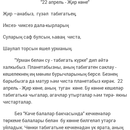
"22 апрель
-
Җир көне"
Җир –анабыз, гүзәл табигатьең,
Иксез- чиксез дала-кырларың
Суларың саф булсын, һаваң чиста,
Шаулап торсын яшел урманың.
"Урман белән су - табигать күрке" дип әйтә
халкыбыз. Планетабызны, аның табигатен саклау -
кешелекнең иң мөһим бурычларының берсе. Безнең
барыбызга да матур һәм чиста планетабыз кирәк. 22
апрель - Җир көне, аның туган көне. Бу көнне кешеләр
табигатькә чыгалар, агачлар утырталар һәм тирә- якны
чистарталар.
Без "Кәче балалар бакчасында" кечкенәләр
төркеме балалары белән бу көнне билгеләп утәргә
уйладык. Чөнки табигатьне кечкенәдән үк ярата, аның