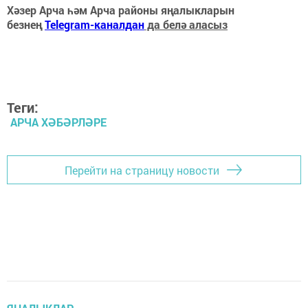
Хәзер Арча һәм Арча районы яңалыкларын
безнең
Telegram-каналдан
да белә аласыз
Теги:
АРЧА ХӘБӘРЛӘРЕ
Перейти на страницу новости