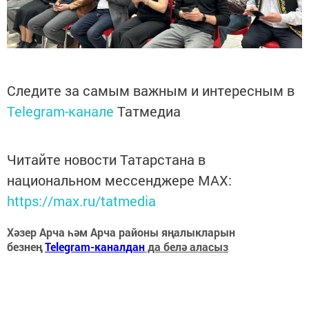
Следите за самым важным и интересным в
Telegram-канале
Татмедиа
Читайте новости Татарстана в
национальном мессенджере MАХ:
https://max.ru/tatmedia
Хәзер Арча һәм Арча районы яңалыкларын
безнең
Telegram-каналдан
да белә аласыз