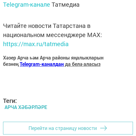
Telegram-канале
Татмедиа
Читайте новости Татарстана в
национальном мессенджере MАХ:
https://max.ru/tatmedia
Хәзер Арча һәм Арча районы яңалыкларын
безнең
Telegram-каналдан
да белә аласыз
Теги:
АРЧА ХӘБӘРЛӘРЕ
Перейти на страницу новости