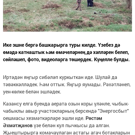
Ике эшне бергә башкарырга туры килде. Үзебез дә
өмәдә катнаштык һәм өмәчеләрнең дә хәлләрен белеп,
сөйләшеп, фото, видеоларга төшердек. Күңелле булды.
Иртәдән яңгыр сибәләп куркыткан иде. Шулай да
тәвәккәлләдек. Һәм оттык. Яңгыр яумады. Рәхәтләнеп,
уен-көлке белән эшләдек.
Казансу елга буенда аерата озын коры үләнле, чыбык-
чабыклы авыр участокларның берсендә "Энергосбыт"
оешмасы хезмәткәрләре эшли иде.
Рөстәм
Әхмәтҗанов
үзе белән кул пычкысы да алган.
Җыештырырга комачаулаган астагы агач ботакларын