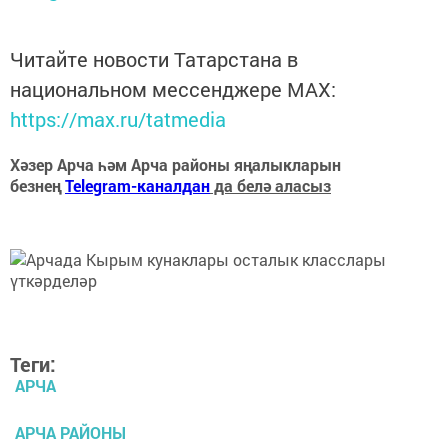
Читайте новости Татарстана в
национальном мессенджере MАХ:
https://max.ru/tatmedia
Хәзер Арча һәм Арча районы яңалыкларын
безнең
Telegram-каналдан
да белә аласыз
Теги:
АРЧА
АРЧА РАЙОНЫ