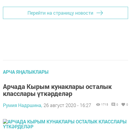
Перейти на страницу новости
АРЧА ЯҢАЛЫКЛАРЫ
Арчада Кырым кунаклары осталык
класслары үткәрделәр
Румия Надршина,
26 август 2020 - 16:27
1715
0
0