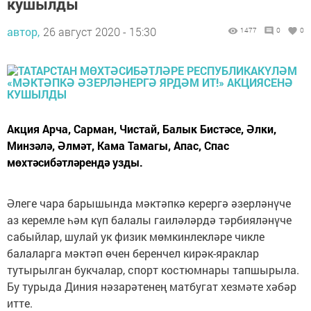
кушылды
автор,
26 август 2020 - 15:30
1477
0
0
Акция Арча, Сарман, Чистай, Балык Бистәсе, Әлки,
Минзәлә, Әлмәт, Кама Тамагы, Апас, Спас
мөхтәсибәтләрендә узды.
Әлеге чара барышында мәктәпкә керергә әзерләнүче
аз керемле һәм күп балалы гаиләләрдә тәрбияләнүче
сабыйлар, шулай ук физик мөмкинлекләре чикле
балаларга мәктәп өчен беренчел кирәк-яраклар
тутырылган букчалар, спорт костюмнары тапшырыла.
Бу турыда Диния нәзарәтенең матбугат хезмәте хәбәр
итте.