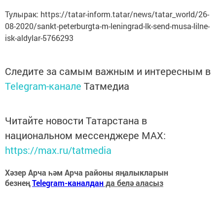
Тулырак: https://tatar-inform.tatar/news/tatar_world/26-
08-2020/sankt-peterburgta-m-leningrad-lk-send-musa-lilne-
isk-aldylar-5766293
Следите за самым важным и интересным в
Telegram-канале
Татмедиа
Читайте новости Татарстана в
национальном мессенджере MАХ:
https://max.ru/tatmedia
Хәзер Арча һәм Арча районы яңалыкларын
безнең
Telegram-каналдан
да белә аласыз