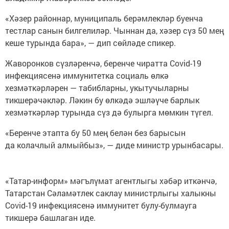
«Хәзер районнар, муниципаль берәмлекләр буенча
тестлар санын билгелиләр. Чыннан да, хәзер сүз 50 мең
кеше турында бара», — дип сөйләде спикер.
Жаворонков сүзләренчә, беренче чиратта Covid-19
инфекциясенә иммунитетка социаль өлкә
хезмәткәрләрен — табибларны, укытучыларны
тикшерәчәкләр. Ләкин бу өлкәдә эшләүче барлык
хезмәткәрләр турында сүз дә булырга мөмкин түгел.
«Беренче этапта бу 50 мең белән без барысын
да колачлый алмыйбыз», — диде министр урынбасары.
«Татар-информ» мәгълүмат агентлыгы хәбәр иткәнчә,
Татарстан Сәламәтлек саклау министрлыгы халыкны
Covid-19 инфекциясенә иммунитет булу-булмауга
тикшерә башлаган иде.