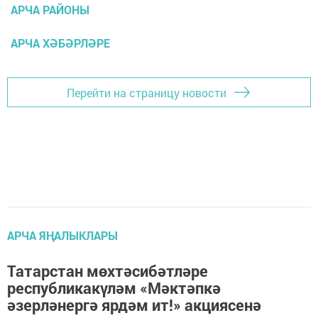
АРЧА РАЙОНЫ
АРЧА ХӘБӘРЛӘРЕ
Перейти на страницу новости
АРЧА ЯҢАЛЫКЛАРЫ
Татарстан мөхтәсибәтләре
республикакүләм «Мәктәпкә
әзерләнергә ярдәм ит!» акциясенә