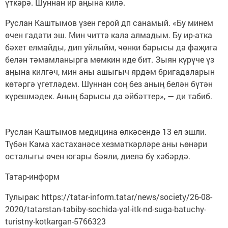
үткәрә. Шуннан ир аңына килә.
Руслан Каштымов үзен герой дп санамый. «Бу минем
өчен гадәти эш. Мин читтә кала алмадым. Бу ир-атка
бәхет елмайды, дип уйлыйм, чөнки барысы да фаҗига
белән тәмамланырга мөмкин иде бит. Зыян күрүче үз
аңына килгәч, мин аны ашыгыч ярдәм бригадаларын
көтәргә үгетләдем. Шуннан соң без аның белән бүтән
күрешмәдек. Аның барысы да әйбәттер», — ди табиб.
Руслан Каштымов медицина өлкәсендә 13 ел эшли.
Түбән Кама хастаханәсе хезмәткәрләре аны һөнәри
осталыгы өчен югары бәяли, диелә бу хәбәрдә.
Татар-информ
Тулырак: https://tatar-inform.tatar/news/society/26-08-
2020/tatarstan-tabiby-sochida-yal-itk-nd-suga-batuchy-
turistny-kotkargan-5766323