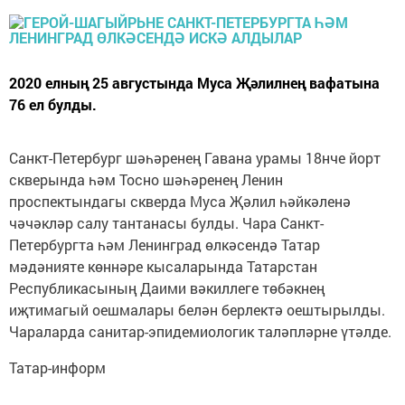
2020 елның 25 августында Муса Җәлилнең вафатына
76 ел булды.
Санкт-Петербург шәһәренең Гавана урамы 18нче йорт
скверында һәм Тосно шәһәренең Ленин
проспектындагы скверда Муса Җәлил һәйкәленә
чәчәкләр салу тантанасы булды. Чара Санкт-
Петербургта һәм Ленинград өлкәсендә Татар
мәдәнияте көннәре кысаларында Татарстан
Республикасының Даими вәкиллеге төбәкнең
иҗтимагый оешмалары белән берлектә оештырылды.
Чараларда санитар-эпидемиологик таләпләрне үтәлде.
Татар-информ