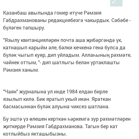
Казанбаш авылында гомер итүче Рәмзия
Габдрахманованы редакциябезгә чакырдык. Сәбәбе -
бүләген тапшыру.
"Язылу квитанцияләрен почта аша җибәргәндә үк,
катнашып карыйм әле, бәлки кечкенә генә булса да
бүләк чыгып куяр, дип уйладым. Аллаһының рәхмәте,
чәйнек оттым, "- дип шатлыгы белән уртаклашты
Рәмзия ханым.
"Чаян" журналына ул инде 1984 елдан бирле
язылып килә. Бик яратып укый икән. Яраткан
басмасыннан бүләк алуына чиксез шатлана.
Бу эштә үз өлешен керткән һәркемгә зур рәхмәтләрен
җиткерде Рәмзия Габдрахманова. Тагын бер кат
котлыйбыз якташыбызны.