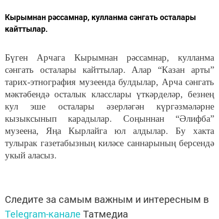
Кырымнан рәссамнар, кулланма сәнгать осталары
кайттылар.
Бүген Арчага Кырымнан рәссамнар, кулланма
сәнгать осталары кайттылар. Алар “Казан арты”
тарих-этнография музеенда булдылар, Арча сәнгать
мәктәбендә осталык класслары үткәрделәр, безнең
кул эше осталары әзерләгән күргәзмәләрне
кызыксынып карадылар. Соңыннан “Әлифба”
музеена, Яңа Кырлайга юл алдылар. Бу хакта
тулырак газетабызның киләсе саннарының берсендә
укый аласыз.
Следите за самым важным и интересным в
Telegram-канале
Татмедиа