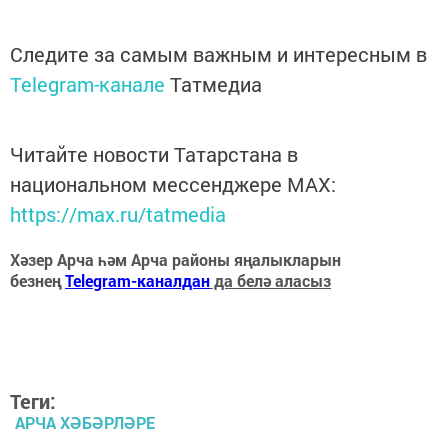
Следите за самым важным и интересным в
Telegram-канале
Татмедиа
Читайте новости Татарстана в
национальном мессенджере MАХ:
https://max.ru/tatmedia
Хәзер Арча һәм Арча районы яңалыкларын
безнең
Telegram-каналдан
да белә аласыз
Теги:
АРЧА ХӘБӘРЛӘРЕ