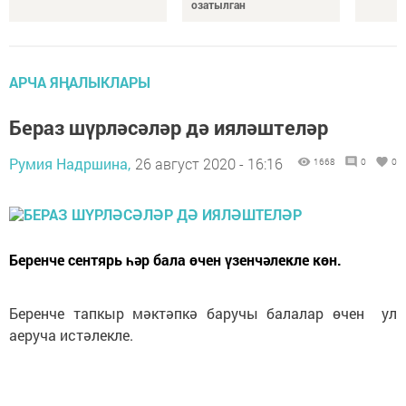
озатылган
АРЧА ЯҢАЛЫКЛАРЫ
Бераз шүрләсәләр дә ияләштеләр
Румия Надршина,
26 август 2020 - 16:16
1668
0
0
Беренче сентярь һәр бала өчен үзенчәлекле көн.
Беренче тапкыр мәктәпкә баручы балалар өчен ул
аеруча истәлекле.