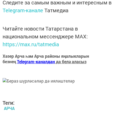
Следите за самым важным и интересным в
Telegram-канале
Татмедиа
Читайте новости Татарстана в
национальном мессенджере MАХ:
https://max.ru/tatmedia
Хәзер Арча һәм Арча районы яңалыкларын
безнең
Telegram-каналдан
да белә аласыз
Теги:
АРЧА