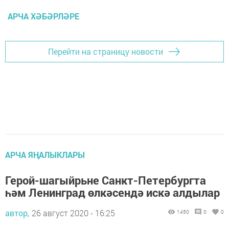
АРЧА ХӘБӘРЛӘРЕ
Перейти на страницу новости
АРЧА ЯҢАЛЫКЛАРЫ
Герой-шагыйрьне Санкт-Петербургта
һәм Ленинград өлкәсендә искә алдылар
автор,
26 август 2020 - 16:25
1450
0
0