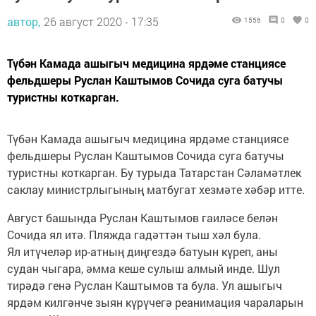
автор,
26 август 2020 - 17:35
1556
0
0
Түбән Камада ашыгыч медицина ярдәме станциясе
фельдшеры Руслан Каштымов Сочида суга батучы
туристны коткарган.
Түбән Камада ашыгыч медицина ярдәме станциясе
фельдшеры Руслан Каштымов Сочида суга батучы
туристны коткарган. Бу турыда Татарстан Сәламәтлек
саклау министрлыгының матбугат хезмәте хәбәр итте.
Август башында Руслан Каштымов гаиләсе белән
Сочида ял итә. Пляжда гадәттән тыш хәл була.
Ял итүчеләр ир-атның диңгездә батуын күреп, аны
судан чыгара, әмма кеше сулыш алмый инде. Шул
тирәдә генә Руслан Каштымов та була. Ул ашыгыч
ярдәм килгәнче зыян күрүчегә реанимация чараларын