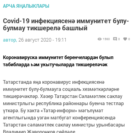
АРЧА ЯҢАЛЫКЛАРЫ
Covid-19 инфекциясенә иммунитет булу-
булмау тикшерелә башлый
автор,
26 август 2020 - 19:11
1560
0
0
Коронавируска иммунитет беренчеләрдән булып
табибларда һәм укытучыларда тикшереләчәк
Татарстанда яңа коронавирус инфекциясенә
иммунитет булу-булмауга социаль хезмәткәрләрне
тикшерәчәкләр. Хәзер Татарстан Сәламәтлек саклау
министрлыгы республика районнары буенча тестлар
үткәрә. Бу хакта «Татар-информ» мәгълүмат
агентлыгында узган матбугат конференциясендә
Татарстан сәламәтлек саклау министры урынбасары
Владимир Жаворонков сөйләде.