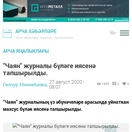
АРЧА ХӘБӘРЛӘРЕ
16+
"Арча хәбәрләре" газетасы - Арча районы
АРЧА ЯҢАЛЫКЛАРЫ
"Чаян" журналы бүләге иясенә
тапшырылды.
27 август 2020 -
Гөлнур Миннебаева,
1805
0
0
08:07
“Чаян” журналының үз әбүнәчеләре арасында уйнаткан
махсус бүләк иясенә тапшырылды.