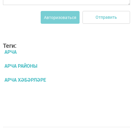
Отправить
Авторизоваться
Теги:
АРЧА
АРЧА РАЙОНЫ
АРЧА ХӘБӘРЛӘРЕ