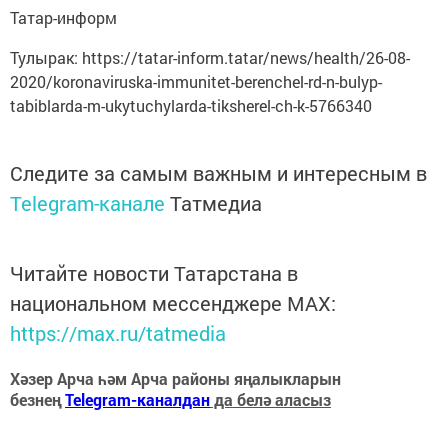
Татар-информ
Тулырак: https://tatar-inform.tatar/news/health/26-08-
2020/koronaviruska-immunitet-berenchel-rd-n-bulyp-
tabiblarda-m-ukytuchylarda-tiksherel-ch-k-5766340
Следите за самым важным и интересным в
Telegram-канале
Татмедиа
Читайте новости Татарстана в
национальном мессенджере MАХ:
https://max.ru/tatmedia
Хәзер Арча һәм Арча районы яңалыкларын
безнең
Telegram-каналдан
да белә аласыз