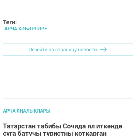
Теги:
АРЧА ХӘБӘРЛӘРЕ
Перейти на страницу новости
АРЧА ЯҢАЛЫКЛАРЫ
Татарстан табибы Сочида ял иткәндә
суга батучы туристны коткарган