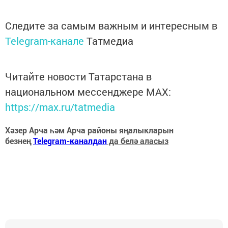
Следите за самым важным и интересным в
Telegram-канале
Татмедиа
Читайте новости Татарстана в
национальном мессенджере MАХ:
https://max.ru/tatmedia
Хәзер Арча һәм Арча районы яңалыкларын
безнең
Telegram-каналдан
да белә аласыз