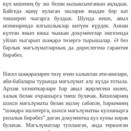
күп кешенең бу эш белән кызыксынганын аңладык.
Бәйгедә җиңү яулаган эшләрне яңадан бер кат
тикшереп чыгарга булдык. Шунда кеше, авыл
исемнәрендә ялгышлыклар китүен күрдек. Аннан
күптән янып юкка чыккан документлар нигезендә
уйлап чыгарып шәҗәрә төзергә тырышалар. Ә без
барлык мәгълүматларның да дөреслегенә гарантия
бирәбез.
Нәсел шәҗәрәләрен төзү өчен халыктан әти-әниләре,
әби-бабалары турында мәгълүмат алу күздә тотыла.
Архив хезмәткәрләре һәр авыл җирлегенә килеп,
халык белән очрашырга тиеш булачак. Кешеләрнең
шәхси мәгълүматы белән эшләү сәбәпле, һәркемнең
“шәҗәрә эшләтергә, шәхси мәгълүматны кулланырга
ризалык бирәбез” дигән документка кул куюы кирәк
булачак. Мәгълүматлар туплангач, анда теркәлгән