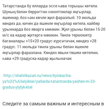
Татарстанда бу ялларда эссе һава торышы көтелә.
Шуның белән беррәттән синоптиклар яңгырлар,
яшеннәр, боз һәм көчле җил фаразлый. 10 июльдә
көндез дә, кичен дә яшенле яңгырлар көтелә, кайбер
урыннарда боз яварга мөмкин. Җил урыны белән 15-20
м/с ка кадәр җитәргә мөмкин. Төнлә термометр
баганалары +15+20 градус күрсәтәчәк, көндез +28
градус. 11 июльдә төнлә урыны белән яшенле
яңгырлар фаразлана. Көндез явым-төшем көтелми,
һава +29 градуска кадәр җылыначак
http://shahrikazan.ru/news/kyiskacha-
ya%D2%A3alyiklar/yallarda-tatarstanda-yashen-m-33-
gradus-ylylyk-ktel
Следите за самым важным и интересным в