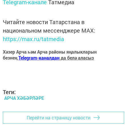
Telegram-канале
Татмедиа
Читайте новости Татарстана в
национальном мессенджере MАХ:
https://max.ru/tatmedia
Хәзер Арча һәм Арча районы яңалыкларын
безнең
Telegram-каналдан
да белә аласыз
Теги:
АРЧА ХӘБӘРЛӘРЕ
Перейти на страницу новости