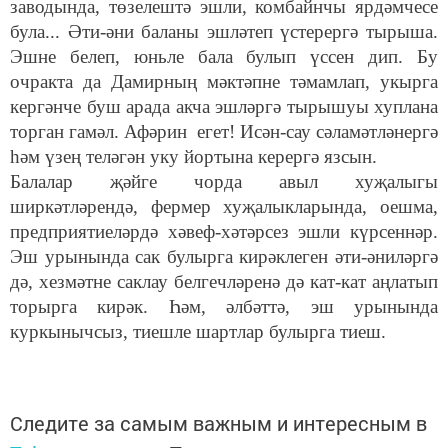
заводында, төзелештә эшли, комбайнчы ярдәмчесе
була... Әти-әни баланы эшләтеп үстерергә тырыша.
Эшне белеп, юньле бала булып үссен дип. Бу
очракта да Дамирның мәктәпне тәмамлап, укырга
кергәнче буш арада акча эшләргә тырышуы хуплана
торган гамәл. Афәрин егет! Исән-сау сәламәтләнергә
һәм үзең теләгән уку йортына керергә язсын.
Балалар җәйге чорда авыл хуҗалыгы
ширкәтләрендә, фермер хуҗалыкларында, оешма,
предприятиеләрдә хәвеф-хәтәрсез эшли күрсеннәр.
Эш урынында сак булырга кирәклеген әти-әниләргә
дә, хезмәтне саклау белгечләренә дә кат-кат аңлатып
торырга кирәк. Һәм, әлбәттә, эш урынында
куркынычсыз, тиешле шартлар булырга тиеш.
Следите за самым важным и интересным в