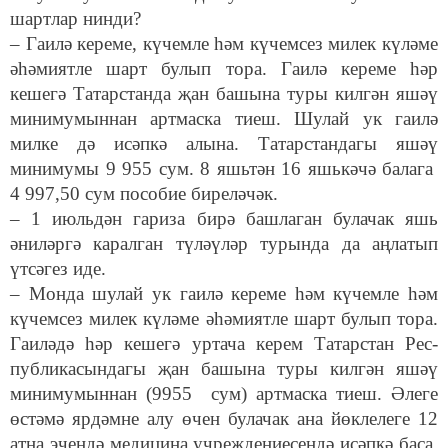
шартлар нинди?
– Гаилә кереме, күчемле һәм күчемсез милек күләме
әһәмиятле шарт булып тора. Гаилә кереме һәр
кешегә Татарстанда җан башына туры килгән яшәү
минимумыннан артмаска тиеш. Шулай ук гаилә
милке дә исәпкә алына. Татарстандагы яшәү
минимумы 9 955 сум. 8 яшьтән 16 яшькәчә балага
4 997,50 сум пособие биреләчәк.
– 1 июльдән гариза бирә башлаган булачак яшь
әниләргә каралган түләүләр турында да аңлатып
үтсәгез иде.
– Монда шулай ук гаилә кереме һәм күчемле һәм
күчемсез милек күләме әһәмиятле шарт булып тора.
Гаиләдә һәр кешегә уртача керем Татарстан Рес-
публикасындагы җан башына туры килгән яшәү
минимумыннан (9955 сум) артмаска тиеш. Әлеге
өстәмә ярдәмне алу өчен булачак ана йөклелеге 12
атна эчендә медицина учреждениесендә исәпкә баса.