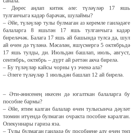
санала.
– Дөрес аңлап китик әле: түләүләр 17 яшь
тулганчыга кадәр барачак, шулаймы?
– Әйе, түләүләр тулы булмаган аз керемле гаиләдәге
балаларга 8 яшьтән 17 яшь тулганчыга кадәр
биреләчәк. Балага 17 яшь ай башында тулса да, шул
ай өчен дә түләнә. Мәсәлән, яшүсмергә 5 октябрьдә
17 яшь тулды, ди. Июльдән башлап, июль, август,
сентябрь, октябрь – дүрт ай рәттән акча бирелә.
– Бу түләүләр кайсы чорны үз эченә ала?
– Әлеге түләүләр 1 июльдән башлап 12 ай бирелә.
– Әти-әнисенең икесен дә югалткан балаларга бу
пособие бармы?
– Әйе, ятим калган балалар өчен тулысынча дәүләт
тәэмин итүендә булмаган очракта пособие каралган.
Опекуннары гариза яза.
– Тулы булмаган гаиләдә бу пособиене алу өчен төп