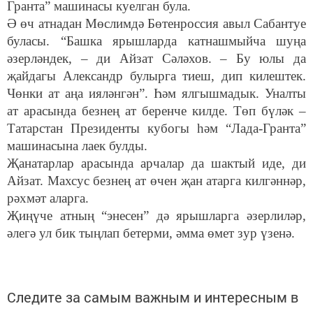
Гранта” машинасы куелган була.
Ә өч атнадан Мөслимдә Бөтенроссия авыл Сабантуе
буласы. “Башка ярышларда катнашмыйча шуңа
әзерләндек, – ди Айзат Сәләхов. – Бу юлы да
җайдагы Александр булырга тиеш, дип килештек.
Чөнки ат аңа ияләнгән”. Һәм ялгышмадык. Уналты
ат арасында безнең ат беренче килде. Төп бүләк –
Татарстан Президенты кубогы һәм “Лада-Гранта”
машинасына лаек булды.
Җанатарлар арасында арчалар да шактый иде, ди
Айзат. Махсус безнең ат өчен җан атарга килгәннәр,
рәхмәт аларга.
Җиңүче атның “энесен” дә ярышларга әзерлиләр,
әлегә ул бик тыңлап бетерми, әмма өмет зур үзенә.
Следите за самым важным и интересным в