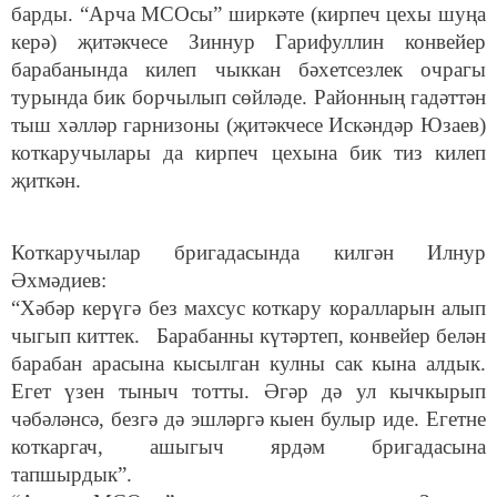
барды. “Арча МСОсы” ширкәте (кирпеч цехы шуңа
керә) җитәкчесе Зиннур Гарифуллин конвейер
барабанында килеп чыккан бәхетсезлек очрагы
турында бик борчылып сөйләде. Районның гадәттән
тыш хәлләр гарнизоны (җитәкчесе Искәндәр Юзаев)
коткаручылары да кирпеч цехына бик тиз килеп
җиткән.
Коткаручылар бригадасында килгән Илнур
Әхмәдиев:
“Хәбәр керүгә без махсус коткару коралларын алып
чыгып киттек. Барабанны күтәртеп, конвейер белән
барабан арасына кысылган кулны сак кына алдык.
Егет үзен тыныч тотты. Әгәр дә ул кычкырып
чәбәләнсә, безгә дә эшләргә кыен булыр иде. Егетне
коткаргач, ашыгыч ярдәм бригадасына
тапшырдык”.