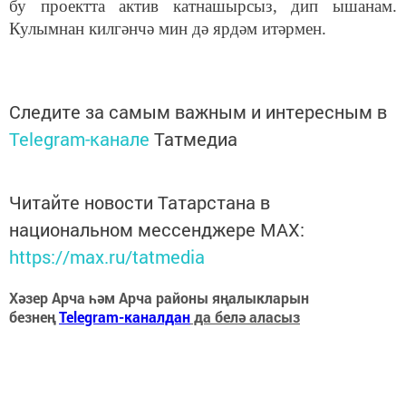
бу проектта актив катнашырсыз, дип ышанам.
Кулымнан килгәнчә мин дә ярдәм итәрмен.
Следите за самым важным и интересным в
Telegram-канале
Татмедиа
Читайте новости Татарстана в
национальном мессенджере MАХ:
https://max.ru/tatmedia
Хәзер Арча һәм Арча районы яңалыкларын
безнең
Telegram-каналдан
да белә аласыз