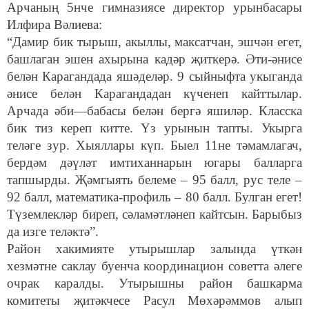
Арчаның 5нче гимназиясе директор урынбасары
Илфира Вәлиева:
“Дамир бик тырыш, акыллы, максатчан, эшчән егет,
башлаган эшен ахырына кадәр җиткерә. Әти-әнисе
белән Карагандада яшәделәр. 9 сыйныфта укыганда
әнисе белән Карагандадан күченеп кайттылар.
Арчада әби—бабасы белән бергә яшиләр. Класска
бик тиз кереп китте. Үз урынын тапты. Укырга
теләге зур. Хыяллары күп. Быел 11не тәмамлагач,
бердәм дәүләт имтиханнарын югары балларга
тапшырды. Җәмгыять белеме – 95 балл, рус теле –
92 балл, математика-профиль – 80 балл. Булган егет!
Түземлекләр биреп, сәламәтләнеп кайтсын. Барыбыз
да изге теләктә”.
Район хакимияте утырышлар залында үткән
хезмәтне саклау буенча координацион советта әлеге
очрак каралды. Утырышны район башкарма
комитеты җитәкчесе Расул Мөхәрәммов алып