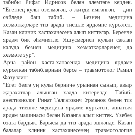
табибы Рифат Идрисов белән элемтәгә кердек.
“Егетнең кулы өзелмәгән, ә җитди имгәнгән, – дип
сөйләде баш табиб. – Безнең медицина
хезмәткәрләре тиз арада тиешле ярдәмне күрсәтеп,
Казан клиник хастаханәсенә алып киттеләр. Беренче
ярдәм бик әһәмиятле. Яшүсмернең кулын саклап
калуда безнең медицина хезмәткәрләренең дә
хезмәте зур”.
Арча район хаста-ханәсендә медицина ярдәме
күрсәткән табибларның берсе – травмотолог Рамил
Фазуллин:
“Егет безгә уң кулы берничә урыннан сынып, авыр
җәрәхәтләр алынган хәлдә китерелде. Табиб-
анестизиолог Ринат Тәлгатович Урманов белән тиз
арада тиешле медицина ярдәме күрсәтеп, ашыгыч
ярдәм машинасы белән Казанга алып киттек. Үзебез
озата бардык. Барысы да тиз арада эшләнде. Казан
балалар клиник хастаханәсенең травмотология