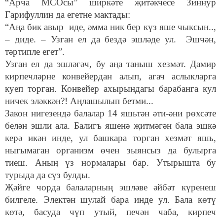
“Арча МСОсы” ширкәте җитәкчесе Зиннур
Гарифуллин да егетне мактады:
“Аңа бик авыр иде, әмма ник бер күз яше чыксын..,
– диде. – Узган ел да бездә эшләде ул. Эшчән,
тәртипле егет”.
Узган ел да эшләгәч, бу аңа таныш хезмәт. Дамир
кирпечләрне конвейердан алып, агач аслыкларга
куеп торган. Конвейер ахырындагы барабанга кул
ничек эләккән?! Аңлашылып бетми...
Закон нигезендә балалар 14 яшьтән әти-әни рөхсәте
белән эшли ала. Балигъ яшенә җитмәгән бала эшкә
керә икән инде, ул башкара торган хезмәт яшь,
ныгымаган организм өчен зыянсыз да булырга
тиеш. Аның үз нормалары бар. Утырышта бу
турыда да сүз булды.
Җәйге чорда балаларның эшләве әйбәт күренеш
билгеле. Электән шулай бара инде ул. Бала көтү
көтә, басуда чүп утый, печән чаба, кирпеч