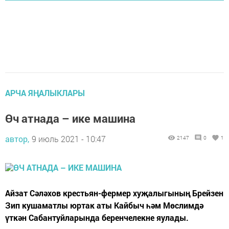
АРЧА ЯҢАЛЫКЛАРЫ
Өч атнада – ике машина
автор,
9 июль 2021 - 10:47
2147
0
1
Айзат Сәләхов крестьян-фермер хуҗалыгының Брейзен
Зип кушаматлы юртак аты Кайбыч һәм Мөслимдә
үткән Сабантуйларында беренчелекне яулады.