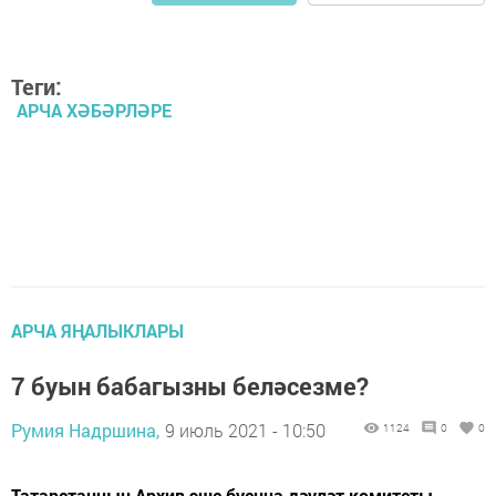
Теги:
АРЧА ХӘБӘРЛӘРЕ
АРЧА ЯҢАЛЫКЛАРЫ
7 буын бабагызны беләсезме?
Румия Надршина,
9 июль 2021 - 10:50
1124
0
0
Татарстанның Архив эше буенча дәүләт комитеты