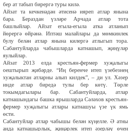
бер ат табып бирергә туры килә.
Айзат та кечкенәдән әтисенә ияреп атлар янына
бара. Бераздан үзләре Арчада атлар тота
башлыйлар. Айзат егыла-егыла атка атланып
йөрергә өйрәнә. Иптәш малайлары да мөмкинлек
булу белән атлар янына килергә атлыгып тора.
Сабантуйларда чабышларда катнашып, җиңүләр
яулыйлар.
Айзат 2013 елда крестьян-фермер хуҗалыгы
оештырып җибәрде. “Иң беренче итеп үзебезнең
хуҗалыктан атларны алып килдек”, – ди ул. Хәзер
инде атлар биредә тулы бер көтү. Төрле
токымдагылары бар. Сабантуйларда, атлар
катнашындагы башка ярышларда Сәләхов крестьян-
фермер хуҗалыгы атлары катнашуы үзе үк ямь
өсти.
Сабантуйлар атлар чабышы белән күңелле. Ә атны
анда катнашырлык, җиңәрлек итеп әзерләү өчен