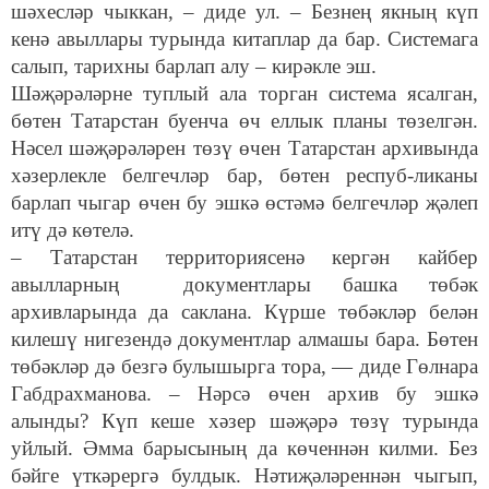
шәхесләр чыккан, – диде ул. – Безнең якның күп
кенә авыллары турында китаплар да бар. Системага
салып, тарихны барлап алу – кирәкле эш.
Шәҗәрәләрне туплый ала торган система ясалган,
бөтен Татарстан буенча өч еллык планы төзелгән.
Нәсел шәҗәрәләрен төзү өчен Татарстан архивында
хәзерлекле белгечләр бар, бөтен респуб-ликаны
барлап чыгар өчен бу эшкә өстәмә белгечләр җәлеп
итү дә көтелә.
– Татарстан территориясенә кергән кайбер
авылларның документлары башка төбәк
архивларында да саклана. Күрше төбәкләр белән
килешү нигезендә документлар алмашы бара. Бөтен
төбәкләр дә безгә булышырга тора, — диде Гөлнара
Габдрахманова. – Нәрсә өчен архив бу эшкә
алынды? Күп кеше хәзер шәҗәрә төзү турында
уйлый. Әмма барысының да көченнән килми. Без
бәйге үткәрергә булдык. Нәтиҗәләреннән чыгып,