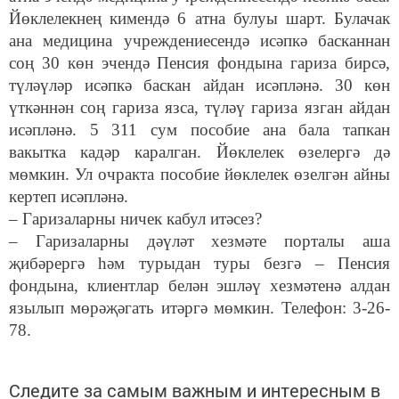
Йөклелекнең кимендә 6 атна булуы шарт. Булачак
ана медицина учреждениесендә исәпкә басканнан
соң 30 көн эчендә Пенсия фондына гариза бирсә,
түләүләр исәпкә баскан айдан исәпләнә. 30 көн
үткәннән соң гариза язса, түләү гариза язган айдан
исәпләнә. 5 311 сум пособие ана бала тапкан
вакытка кадәр каралган. Йөклелек өзелергә дә
мөмкин. Ул очракта пособие йөклелек өзелгән айны
кертеп исәпләнә.
– Гаризаларны ничек кабул итәсез?
– Гаризаларны дәүләт хезмәте порталы аша
җибәрергә һәм турыдан туры безгә – Пенсия
фондына, клиентлар белән эшләү хезмәтенә алдан
язылып мөрәҗәгать итәргә мөмкин. Телефон: 3-26-
78.
Следите за самым важным и интересным в