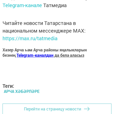
Telegram-канале
Татмедиа
Читайте новости Татарстана в
национальном мессенджере MАХ:
https://max.ru/tatmedia
Хәзер Арча һәм Арча районы яңалыкларын
безнең
Telegram-каналдан
да белә аласыз
Теги:
АРЧА ХӘБӘРЛӘРЕ
Перейти на страницу новости