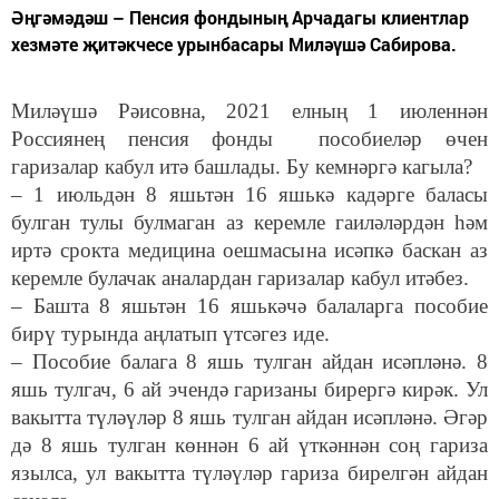
Әңгәмәдәш – Пенсия фондының Арчадагы клиентлар
хезмәте җитәкчесе урынбасары Миләүшә Сабирова.
Миләүшә Рәисовна, 2021 елның 1 июленнән
Россиянең пенсия фонды пособиеләр өчен
гаризалар кабул итә башлады. Бу кемнәргә кагыла?
– 1 июльдән 8 яшьтән 16 яшькә кадәрге баласы
булган тулы булмаган аз керемле гаиләләрдән һәм
иртә срокта медицина оешмасына исәпкә баскан аз
керемле булачак аналардан гаризалар кабул итәбез.
– Башта 8 яшьтән 16 яшькәчә балаларга пособие
бирү турында аңлатып үтсәгез иде.
– Пособие балага 8 яшь тулган айдан исәпләнә. 8
яшь тулгач, 6 ай эчендә гаризаны бирергә кирәк. Ул
вакытта түләүләр 8 яшь тулган айдан исәпләнә. Әгәр
дә 8 яшь тулган көннән 6 ай үткәннән соң гариза
язылса, ул вакытта түләүләр гариза бирелгән айдан