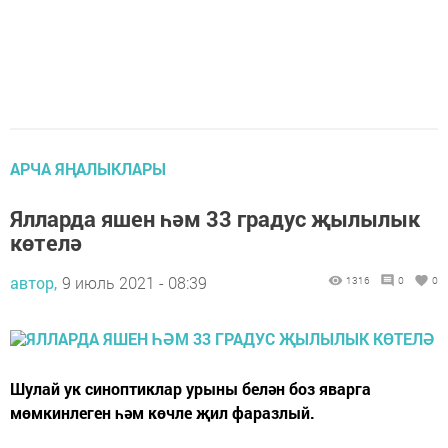
АРЧА ЯҢАЛЫКЛАРЫ
Ялларда яшен һәм 33 градус җылылык
көтелә
автор,
9 июль 2021 - 08:39
1316
0
0
Шулай ук синоптиклар урыны белән боз яварга
мөмкинлеген һәм көчле җил фаразлый.