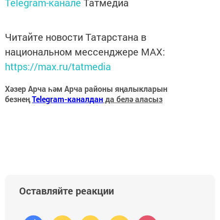
Telegram-канале
Татмедиа
Читайте новости Татарстана в
национальном мессенджере MАХ:
https://max.ru/tatmedia
Хәзер Арча һәм Арча районы яңалыкларын
безнең
Telegram-каналдан
да белә аласыз
Оставляйте реакции