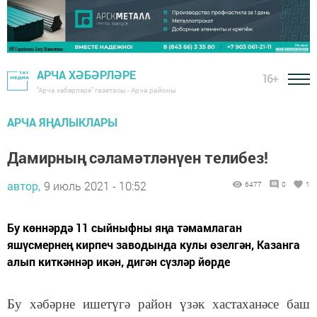
АРЧА ХӘБӘРЛӘРЕ
16+
"Арча хәбәрләре" газетасы - Арча районы
АРЧА ЯҢАЛЫКЛАРЫ
Дамирның сәламәтләнүен телибез!
автор,
9 июль 2021 - 10:52
6477
0
1
Бу көннәрдә 11 сыйныфны яңа тәмамлаган
яшүсмернең кирпеч заводында кулы өзелгән, Казанга
алып киткәннәр икән, дигән сүзләр йөрде
Бу хәбәрне ишетүгә район үзәк хастаханәсе баш