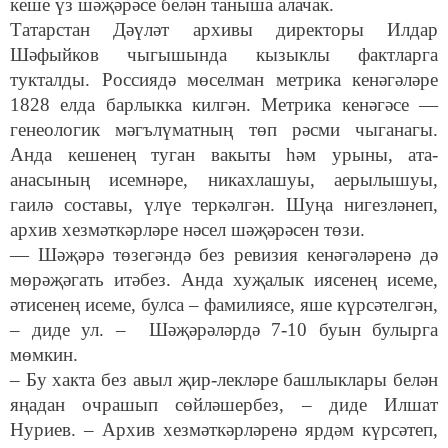
кеше үз шәҗәрәсе белән таныша алачак.
Татарстан Дәүләт архивы директоры Илдар
Шәфыйков чыгышында кызыклы фактларга
тукталды. Россиядә мөселман метрика кенәгәләре
1828 елда барлыкка килгән. Метрика кенәгәсе —
генеологик мәгълүматның төп рәсми чыганагы.
Анда кешенең туган вакыты һәм урыны, ата-
анасының исемнәре, никахлашуы, аерылышуы,
гаилә составы, үлүе теркәлгән. Шуңа нигезләнеп,
архив хезмәткәрләре нәсел шәҗәрәсен төзи.
— Шәҗәрә төзегәндә без ревизия кенәгәләренә дә
мөрәҗәгать итәбез. Анда хуҗалык иясенең исеме,
әтисенең исеме, булса – фамилиясе, яше күрсәтелгән,
– диде ул. – Шәҗәрәләрдә 7-10 буын булырга
мөмкин.
– Бу хакта без авыл җир-лекләре башлыклары белән
яңадан очрашып сөйләшербез, – диде Илшат
Нуриев. – Архив хезмәткәрләренә ярдәм күрсәтеп,