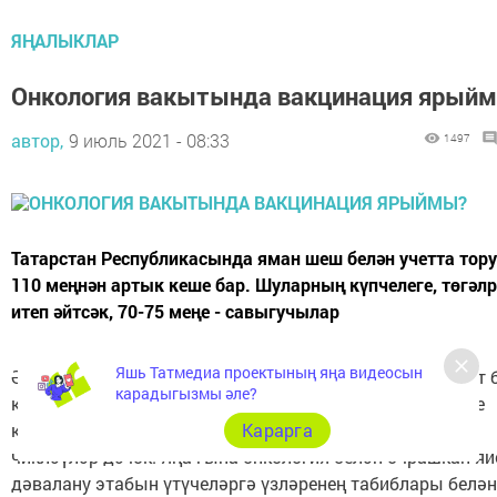
ЯҢАЛЫКЛАР
Онкология вакытында вакцинация ярый
автор,
9 июль 2021 - 08:33
1497
Татарстан Республикасында яман шеш белән учетта тор
110 меңнән артык кеше бар. Шуларның күпчелеге, төгәл
итеп әйтсәк, 70-75 меңе - савыгучылар
Яшь Татмедиа проектының яңа видеосын
Әмма без аларны күз уңыннан югалтмыйбыз, чир кабат 
карадыгызмы әле?
калкытмасын дип, күзәтеп торабыз. Бу төркемгә керүче
кешеләргә вакцина ясатырга ярамый дигән бернинди
Карарга
чикләүләр дә юк. Яңа гына онкология белән очрашкан яи
дәвалану этабын үтүчеләргә үзләренең табиблары белән