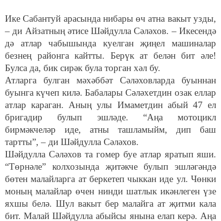
Ике Сабантуй арасында нибары өч атна вакыт узды,
– ди Айзатның әтисе Шәйдулла Сәләхов. – Икесендә
дә атлар чабышында куелган җиңел машиналар
безнең районга кайтты. Берүк ат белән бит әле!
Булса да, бик сирәк була торган хәл бу.
Атларга булган мәхәббәт Сәләховларда буыннан
буынга күчеп килә. Бабалары Сәләхетдин озак еллар
атлар караган. Аның улы Имаметдин абый 47 ел
бригадир булып эшләде. “Аңа мотоцикл
бирмәкчеләр иде, атны ташламыйм, дип баш
тартты”, – ди Шәйдулла Сәләхов.
Шәйдулла Сәләхов та гомер буе атлар яратып яши.
“Төрнәле” колхозында җитәкче булып эшләгәндә
бөтен малайларга ат беркетеп чыккан иде ул. Чөнки
моның малайлар өчен нинди шатлык икәнлеген үзе
яхшы белә. Шул вакыт бер малайга ат җитми кала
бит. Малай Шәйдулла абыйсы янына елап керә. Аңа