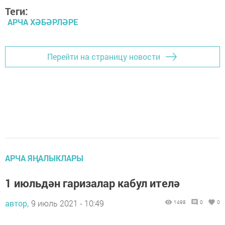
Теги:
АРЧА ХӘБӘРЛӘРЕ
Перейти на страницу новости
АРЧА ЯҢАЛЫКЛАРЫ
1 июльдән гаризалар кабул ителә
автор,
9 июль 2021 - 10:49
1498
0
0