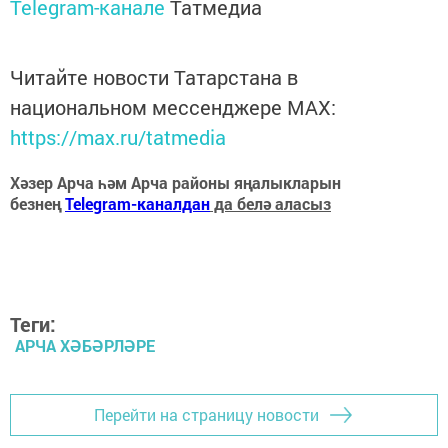
Telegram-канале
Татмедиа
Читайте новости Татарстана в
национальном мессенджере MАХ:
https://max.ru/tatmedia
Хәзер Арча һәм Арча районы яңалыкларын
безнең
Telegram-каналдан
да белә аласыз
Теги:
АРЧА ХӘБӘРЛӘРЕ
Перейти на страницу новости