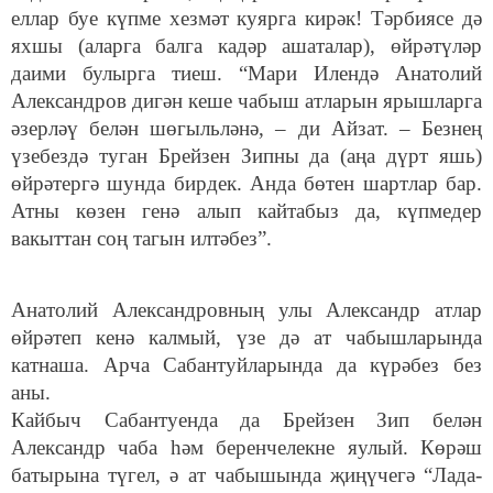
еллар буе күпме хезмәт куярга кирәк! Тәрбиясе дә
яхшы (аларга балга кадәр ашаталар), өйрәтүләр
даими булырга тиеш. “Мари Илендә Анатолий
Александров дигән кеше чабыш атларын ярышларга
әзерләү белән шөгыльләнә, – ди Айзат. – Безнең
үзебездә туган Брейзен Зипны да (аңа дүрт яшь)
өйрәтергә шунда бирдек. Анда бөтен шартлар бар.
Атны көзен генә алып кайтабыз да, күпмедер
вакыттан соң тагын илтәбез”.
Анатолий Александровның улы Александр атлар
өйрәтеп кенә калмый, үзе дә ат чабышларында
катнаша. Арча Сабантуйларында да күрәбез без
аны.
Кайбыч Сабантуенда да Брейзен Зип белән
Александр чаба һәм беренчелекне яулый. Көрәш
батырына түгел, ә ат чабышында җиңүчегә “Лада-