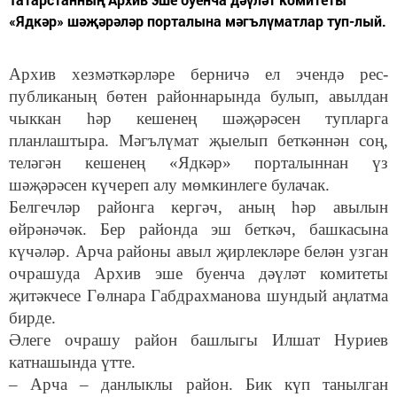
«Ядкәр» шәҗәрәләр порталына мәгълүматлар туп-лый.
Архив хезмәткәрләре берничә ел эчендә рес-
публиканың бөтен районнарында булып, авылдан
чыккан һәр кешенең шәҗәрәсен тупларга
планлаштыра. Мәгълүмат җыелып беткәннән соң,
теләгән кешенең «Ядкәр» порталыннан үз
шәҗәрәсен күчереп алу мөмкинлеге булачак.
Белгечләр районга кергәч, аның һәр авылын
өйрәнәчәк. Бер районда эш беткәч, башкасына
күчәләр. Арча районы авыл җирлекләре белән узган
очрашуда Архив эше буенча дәүләт комитеты
җитәкчесе Гөлнара Габдрахманова шундый аңлатма
бирде.
Әлеге очрашу район башлыгы Илшат Нуриев
катнашында үтте.
– Арча – данлыклы район. Бик күп танылган