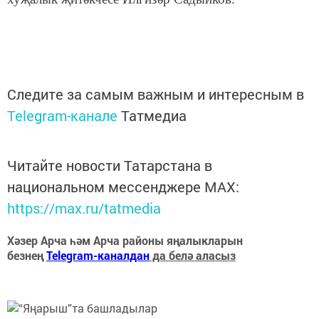
Следите за самым важным и интересным в
Telegram-канале
Татмедиа
Читайте новости Татарстана в
национальном мессенджере MАХ:
https://max.ru/tatmedia
Хәзер Арча һәм Арча районы яңалыкларын
безнең
Telegram-каналдан
да белә аласыз