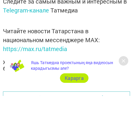
Следите за самым важным и интересным в
Telegram-канале
Татмедиа
Читайте новости Татарстана в
национальном мессенджере MАХ:
https://max.ru/tatmedia
Хәзер Арча һәм Арча районы яңалыкларын
Яшь Татмедиа проектының яңа видеосын
безнең
Telegram-каналдан
да белә аласыз
карадыгызмы әле?
Карарга
Перейти на страницу новости