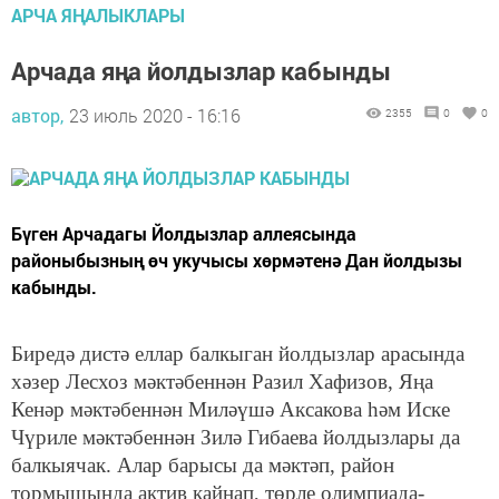
АРЧА ЯҢАЛЫКЛАРЫ
Арчада яңа йолдызлар кабынды
автор,
23 июль 2020 - 16:16
2355
0
0
Бүген Арчадагы Йолдызлар аллеясында
районыбызның өч укучысы хөрмәтенә Дан йолдызы
кабынды.
Биредә дистә еллар балкыган йолдызлар арасында
хәзер Лесхоз мәктәбеннән Разил Хафизов, Яңа
Кенәр мәктәбеннән Миләүшә Аксакова һәм Иске
Чүриле мәктәбеннән Зилә Гибаева йолдызлары да
балкыячак. Алар барысы да мәктәп, район
тормышында актив кайнап, төрле олимпиада-