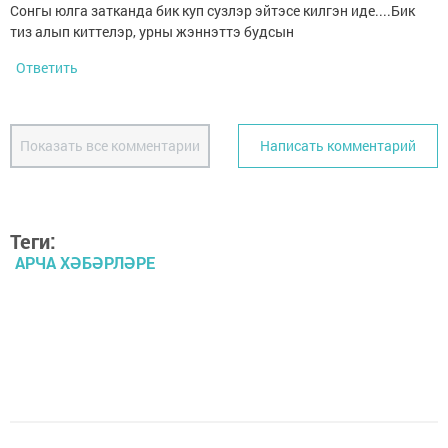
Сонгы юлга затканда бик куп сузлэр эйтэсе килгэн иде....Бик
тиз алып киттелэр, урны жэннэттэ будсын
Ответить
Показать все комментарии
Написать комментарий
Теги:
АРЧА ХӘБӘРЛӘРЕ