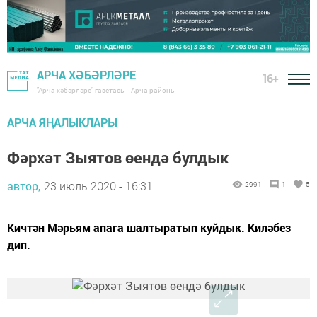
АРЧА ХӘБӘРЛӘРЕ
16+
"Арча хәбәрләре" газетасы - Арча районы
АРЧА ЯҢАЛЫКЛАРЫ
Фәрхәт Зыятов өендә булдык
автор,
23 июль 2020 - 16:31
2991
1
5
Кичтән Мәрьям апага шалтыратып куйдык. Киләбез
дип.