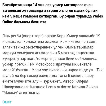
Бөекбританиядә 14 яшьлек үсмер мотокросс өчен
тәгаенләнгән трассада авариягә эләгеп һәлак булган
һәм 5 кеше гомерен коткарган. Бу очрак турында Wales
Online басмасы бәян итә.
Яшь регби (спорт төре) сөюче Кори Хьюер якшәмбе 19
июльдә юл һәлакәтенә эләккән һәм ике көннән соң
алган тән җәрәхәтләреннән үлгән. Әмма табиблар
мәрхүм үсмернең әгъзаларын 5 мохтаҗ пациентка
күчереп утырткан. Үсмернең әнисе Вики сөйләвенчә,
үсмер “регби һәм мотокросс яратучы иң бәхетле
малай” булган. Үлем үзе кызганыч нәрсә инде ул... Тик
шулай да бер гомер өзелгәндә тагы 5 кешегә яшәү
өмете бүләк итә алу — зур бәхет.. Автор : Әлфия
Шакирҗанова Чыганак: Lenta.ru Фото: Кирилл Зыков.
"Мәскәү" агентлыгы.
Өмет