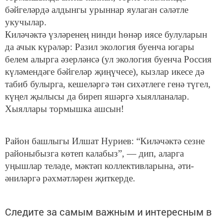
бәйгеләрдә алдынгы урыннар яулаган сәләтле
укучылар.
Киләчәктә үзләренең нинди һөнәр иясе булуларын
да ачык күрәләр: Разил экология буенча югары
белем алырга әзерләнсә (ул экология буенча Россия
күләмендәге бәйгеләр җиңүчесе), кызлар икесе дә
табиб булырга, кешеләргә тән сихәтлеге генә түгел,
күңел җылысы да биреп яшәргә хыялланалар.
Хыяллары тормышка ашсын!
Район башлыгы Илшат Нуриев: “Киләчәктә сезне
районыбызга көтеп калабыз”, — дип, аларга
уңышлар теләде, мәктәп коллективларына, әти-
әниләргә рәхмәтләрен җиткерде.
Следите за самым важным и интересным в