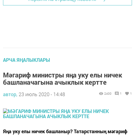
АРЧА ЯҢАЛЫКЛАРЫ
Мәгариф министры яңа уку елы ничек
башланачагына ачыклык кертте
автор,
23 июль 2020 - 14:48
2400
1
1
Яңа уку елы ничек башланыр? Татарстанның мәгариф