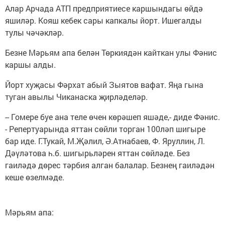
Алар Арчада АТП предприятиесе каршындагы өйдә
яшиләр. Кояш кебек сары капкалы йорт. Ишегалды
тулы чәчәкләр.
Безне Мәрьям апа белән Төркиядән кайткан улы Фәнис
каршы алды.
Йорт хуҗасы Фәрхат абый Зыятов вафат. Яңа гына
туган авылы Чиканаска җирләделәр.
-- Гомере буе ана теле өчен көрәшеп яшәде,- диде Фәнис.
- Репертуарында яттан сөйли торган 100ләп шигыре
бар иде. Г.Тукай, М.Җәлил, Ә.Атнабаев, Ф. Яруллин, Л.
Дәүләтова һ.б. шигырьләрен яттан сөйләде. Без
гаиләдә дөрес тәрбия алган балалар. Безнең гаиләдән
кеше өзелмәде.
Мәрьям апа: