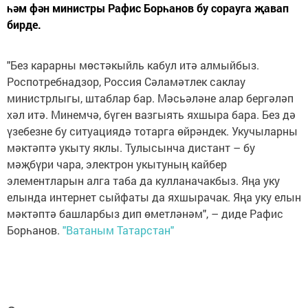
һәм фән министры Рафис Борһанов бу сорауга җавап
бирде.
"Без карарны мөстәкыйль кабул итә алмыйбыз.
Роспотребнадзор, Россия Сәламәтлек саклау
министрлыгы, штаблар бар. Мәсьәләне алар бергәләп
хәл итә. Минемчә, бүген вазгыять яхшыра бара. Без дә
үзебезне бу ситуациядә тотарга өйрәндек. Укучыларны
мәктәптә укыту яклы. Тулысынча дистант – бу
мәҗбүри чара, электрон укытуның кайбер
элементларын алга таба да кулланачакбыз. Яңа уку
елында интернет сыйфаты да яхшырачак. Яңа уку елын
мәктәптә башларбыз дип өметләнәм", – диде Рафис
Борһанов.
"Ватаным Татарстан"