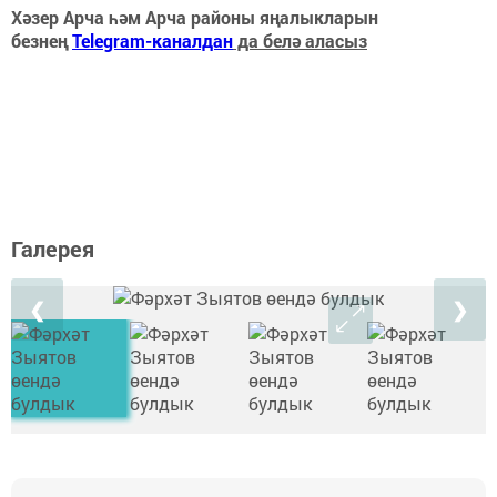
Хәзер Арча һәм Арча районы яңалыкларын
безнең
Telegram-каналдан
да белә аласыз
Галерея
❮
❯