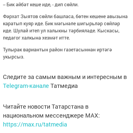
-- Бик әйбәт кеше иде, - дип сөйли.
Фәрхат Зыятов сөйли башласа, бөтен кешене авызына
каратып куяр иде. Бик мәгьнәле шигырьләр сөйләр
иде. Шулай итеп ул халыкны тәрбияләде. Кыскасы,
педагог халкына хезмәт итте.
Тулырак вариантын район газетасыннан иртәгә
укырсыз.
Следите за самым важным и интересным в
Telegram-канале
Татмедиа
Читайте новости Татарстана в
национальном мессенджере MАХ:
https://max.ru/tatmedia