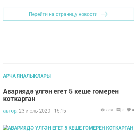
Перейти на страницу новости
АРЧА ЯҢАЛЫКЛАРЫ
Авариядә үлгән егет 5 кеше гомерен
коткарган
автор,
23 июль 2020 - 15:15
2928
0
0