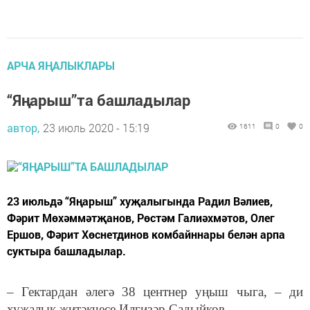
АРЧА ЯҢАЛЫКЛАРЫ
“Яңарыш”та башладылар
автор,
23 июль 2020 - 15:19
1611
0
0
23 июльдә “Яңарыш” хуҗалыгында Радил Вәлиев,
Фәрит Мөхәммәтҗанов, Рөстәм Галиәхмәтов, Олег
Ершов, Фәрит Хөснетдинов комбайннары белән арпа
суктыра башладылар.
– Гектардан әлегә 38 центнер уңыш чыга, – ди
хуҗалык җитәкчесе Илгизәр Садыйков.