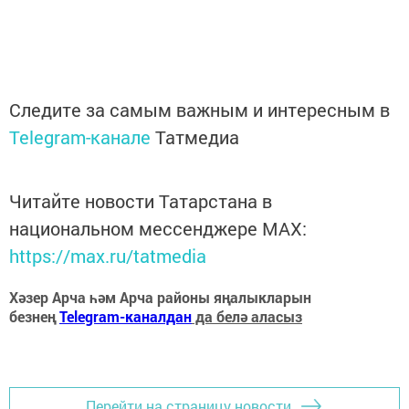
Следите за самым важным и интересным в
Telegram-канале
Татмедиа
Читайте новости Татарстана в
национальном мессенджере MАХ:
https://max.ru/tatmedia
Хәзер Арча һәм Арча районы яңалыкларын
безнең
Telegram-каналдан
да белә аласыз
Перейти на страницу новости