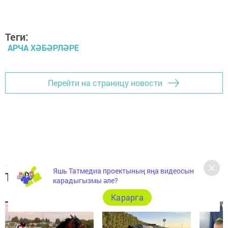
Теги:
АРЧА ХӘБӘРЛӘРЕ
Перейти на страницу новости
Яшь Татмедиа проектының яңа видеосын
Топ 5 новостей
карадыгызмы әле?
Карарга