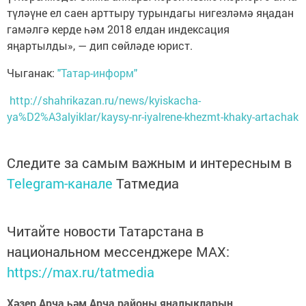
түләүне ел саен арттыру турындагы нигезләмә яңадан
гамәлгә керде һәм 2018 елдан индексация
яңартылды», — дип сөйләде юрист.
Чыганак:
"Татар-информ"
http://shahrikazan.ru/news/kyiskacha-
ya%D2%A3alyiklar/kaysy-nr-iyalrene-khezmt-khaky-artachak
Следите за самым важным и интересным в
Telegram-канале
Татмедиа
Читайте новости Татарстана в
национальном мессенджере MАХ:
https://max.ru/tatmedia
Хәзер Арча һәм Арча районы яңалыкларын