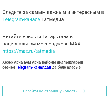
Следите за самым важным и интересным в
Telegram-канале
Татмедиа
Читайте новости Татарстана в
национальном мессенджере MАХ:
https://max.ru/tatmedia
Хәзер Арча һәм Арча районы яңалыкларын
безнең
Telegram-каналдан
да белә аласыз
Перейти на страницу новости