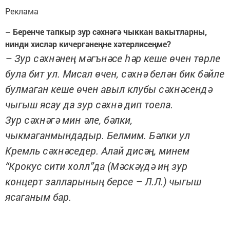
Реклама
– Беренче тапкыр зур сәхнәгә чыккан вакытларны,
нинди хисләр кичергәнеңне хәтерлисеңме?
– Зур сәхнәнең мәгънәсе һәр кеше өчен төрле
була бит ул. Мисал өчен, сәхнә белән бик бәйле
булмаган кеше өчен авыл клубы сәхнәсендә
чыгыш ясау да зур сәхнә дип тоела.
Зур сәхнәгә мин әле, бәлки,
чыкмаганмындадыр. Белмим. Бәлки ул
Кремль сәхнәседер. Алай дисәң, минем
“Крокус сити холл”да (Мәскәүдә иң зур
концерт залларының берсе – Л.Л.) чыгыш
ясаганым бар.