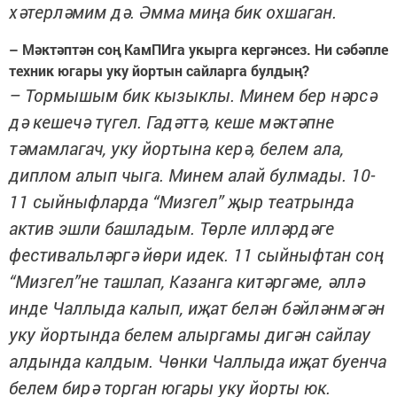
хәтерләмим дә. Әмма миңа бик охшаган.
– Мәктәптән соң КамПИга укырга кергәнсез. Ни сәбәпле
техник югары уку йортын сайларга булдың?
– Тормышым бик кызыклы. Минем бер нәрсә
дә кешечә түгел. Гадәттә, кеше мәктәпне
тәмамлагач, уку йортына керә, белем ала,
диплом алып чыга. Минем алай булмады. 10-
11 сыйныфларда “Мизгел” җыр театрында
актив эшли башладым. Төрле илләрдәге
фестивальләргә йөри идек. 11 сыйныфтан соң
“Мизгел”не ташлап, Казанга китәргәме, әллә
инде Чаллыда калып, иҗат белән бәйләнмәгән
уку йортында белем алыргамы дигән сайлау
алдында калдым. Чөнки Чаллыда иҗат буенча
белем бирә торган югары уку йорты юк.