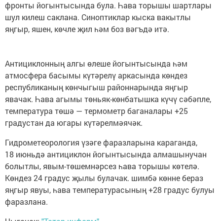
фронты йогынтысында була. Һава торышы шартлары
шул килеш саклана. Синоптиклар кыска вакытлы
яңгыр, яшен, көчле җил һәм боз вәгъдә итә.
Антициклонның алгы өлеше йогынтысында һәм
атмосфера басымы күтәрелү аркасында көндез
республиканың көнчыгыш районнарында яңгыр
явачак. Һава агымы төньяк-көнбатышка күчү сәбәпле,
температура төшә — термометр баганалары +25
градустан да югары күтәрелмәячәк.
Гидрометеорология үзәге фаразларына караганда,
18 июньдә антициклон йогынтысында алмашынучан
болытлы, явым-төшемнәрсез һава торышы көтелә.
Көндез 24 градус җылы булачак. шимбә көнне бераз
яңгыр явуы, һава температурасының +28 градус булуы
фаразлана.