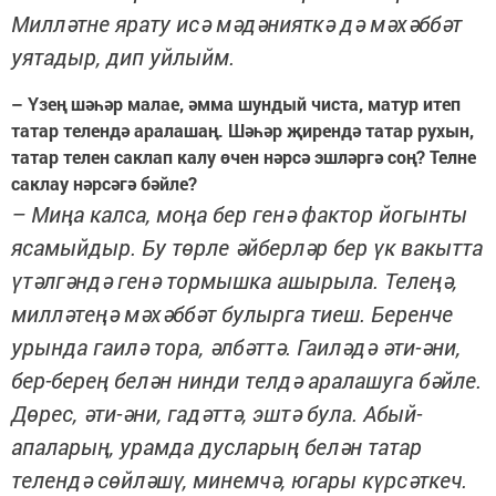
Милләтне ярату исә мәдәнияткә дә мәхәббәт
уятадыр, дип уйлыйм.
– Үзең шәһәр малае, әмма шундый чиста, матур итеп
татар телендә аралашаң. Шәһәр җирендә татар рухын,
татар телен саклап калу өчен нәрсә эшләргә соң? Телне
саклау нәрсәгә бәйле?
– Миңа калса, моңа бер генә фактор йогынты
ясамыйдыр. Бу төрле әйберләр бер үк вакытта
үтәлгәндә генә тормышка ашырыла. Телеңә,
милләтеңә мәхәббәт булырга тиеш. Беренче
урында гаилә тора, әлбәттә. Гаиләдә әти-әни,
бер-берең белән нинди телдә аралашуга бәйле.
Дөрес, әти-әни, гадәттә, эштә була. Абый-
апаларың, урамда дусларың белән татар
телендә сөйләшү, минемчә, югары күрсәткеч.