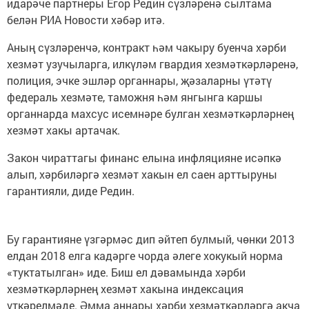
идарәче партнеры Егор Редин сүзләренә сылтама
белән РИА Новости хәбәр итә.
Аның сүзләренчә, контракт һәм чакыру буенча хәрби
хезмәт узучыларга, илкүләм гвардия хезмәткәрләренә,
полиция, эчке эшләр органнары, җәзаларны үтәтү
федераль хезмәте, таможня һәм янгынга каршы
органнарда махсус исемнәре булган хезмәткәрләрнең
хезмәт хакы артачак.
Закон чираттагы финанс елына инфляцияне исәпкә
алып, хәрбиләргә хезмәт хакын ел саен арттыруны
гарантияли, диде Редин.
Бу гарантияне үзгәрмәс дип әйтеп булмый, чөнки 2013
елдан 2018 елга кадәрге чорда әлеге хокукый норма
«туктатылган» иде. Биш ел дәвамында хәрби
хезмәткәрләрнең хезмәт хакына индексация
үткәрелмәде. Әмма аннары хәрби хезмәткәрләргә акча