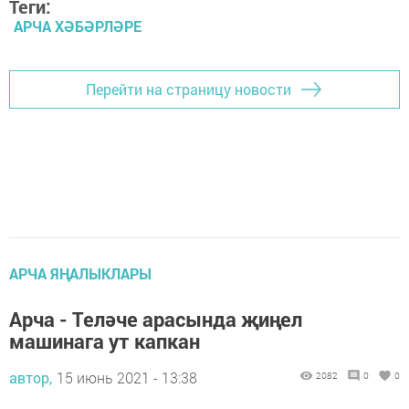
Теги:
АРЧА ХӘБӘРЛӘРЕ
Перейти на страницу новости
АРЧА ЯҢАЛЫКЛАРЫ
Арча - Теләче арасында җиңел
машинага ут капкан
автор,
15 июнь 2021 - 13:38
2082
0
0