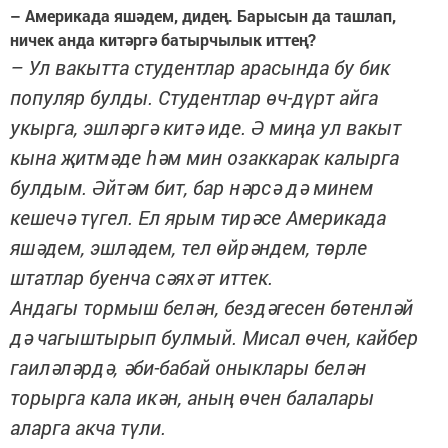
– Америкада яшәдем, дидең. Барысын да ташлап,
ничек анда китәргә батырчылык иттең?
– Ул вакытта студентлар арасында бу бик
популяр булды. Студентлар өч-дүрт айга
укырга, эшләргә китә иде. Ә миңа ул вакыт
кына җитмәде һәм мин озаккарак калырга
булдым. Әйтәм бит, бар нәрсә дә минем
кешечә түгел. Ел ярым тирәсе Америкада
яшәдем, эшләдем, тел өйрәндем, төрле
штатлар буенча сәяхәт иттек.
Андагы тормыш белән, бездәгесен бөтенләй
дә чагыштырып булмый. Мисал өчен, кайбер
гаиләләрдә, әби-бабай оныклары белән
торырга кала икән, аның өчен балалары
аларга акча түли.