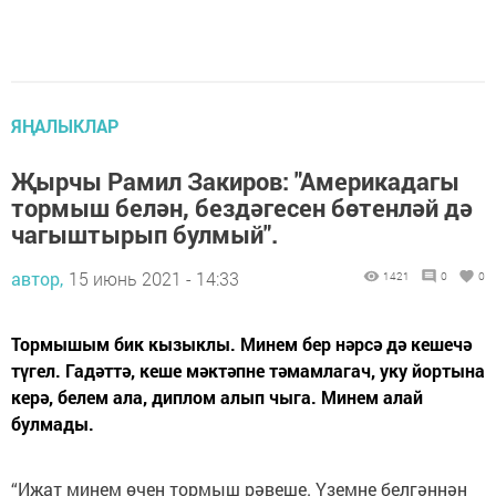
ЯҢАЛЫКЛАР
Җырчы Рамил Закиров: "Америкадагы
тормыш белән, бездәгесен бөтенләй дә
чагыштырып булмый".
автор,
15 июнь 2021 - 14:33
1421
0
0
Тормышым бик кызыклы. Минем бер нәрсә дә кешечә
түгел. Гадәттә, кеше мәктәпне тәмамлагач, уку йортына
керә, белем ала, диплом алып чыга. Минем алай
булмады.
“Иҗат минем өчен тормыш рәвеше. Үземне белгәннән