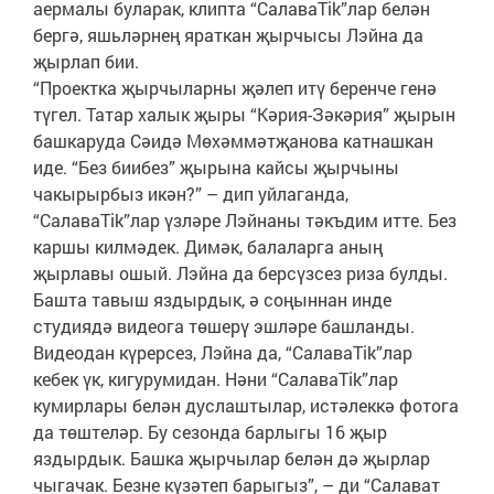
аермалы буларак, клипта “СалаваTik”лар белән
бергә, яшьләрнең яраткан җырчысы Лэйна да
җырлап бии.
“Проектка җырчыларны җәлеп итү беренче генә
түгел. Татар халык җыры “Кәрия-Зәкәрия” җырын
башкаруда Сәидә Мөхәммәтҗанова катнашкан
иде. “Без биибез” җырына кайсы җырчыны
чакырырбыз икән?” – дип уйлаганда,
“СалаваTik”лар үзләре Лэйнаны тәкъдим итте. Без
каршы килмәдек. Димәк, балаларга аның
җырлавы ошый. Лэйна да берсүзсез риза булды.
Башта тавыш яздырдык, ә соңыннан инде
студиядә видеога төшерү эшләре башланды.
Видеодан күрерсез, Лэйна да, “СалаваTik”лар
кебек үк, кигурумидан. Нәни “СалаваTik”лар
кумирлары белән дуслаштылар, истәлеккә фотога
да төштеләр. Бу сезонда барлыгы 16 җыр
яздырдык. Башка җырчылар белән дә җырлар
чыгачак. Безне күзәтеп барыгыз”, – ди “Салават