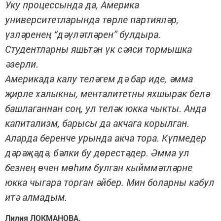
Уку процессында да, Америка
университетларында төрле партияләр,
үзләренең “дәүләтләрен” булдыра.
Студентларны яшьтән үк сәяси тормышка
әзерли.
Америкада калу теләгем дә бар иде, әмма
җирле халыкны, менталитетны яхшырак белә
башлаганнан соң, ул теләк юкка чыкты. Анда
капитализм, барысы да акчага корылган.
Аларда беренче урында акча тора. Күпмедер
дәрәҗәдә, бәлки бу дөрестәдер. Әмма ул
безнең өчен мөһим булган кыйммәтләрне
юкка чыгара торган әйбер. Мин боларны кабул
итә алмадым.
Лилия ЛОКМАНОВА.