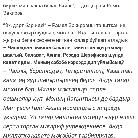
бирле, мин сәхнә белән бәйле”, – ди җырчы Рамил
Закиров
“Эх, дәрт бар иде!” – Рамил Закировны таныткан иң
популяр җыр шулдыр, мөгаен... Иҗаты ташып торган
җырчы белән сәхнәгә илткән юллар буйлап атладык.
– Чаллыдан чыккан сәләтле, танылган җырчылар
шактый. Салават, Хәния, Резеда Шәрәфиева шунда
канат ярды. Моның сәбәбе нәрсәдә дип уйлыйсың?
Чаллы, беренчедән, Татарстанның, Казаннан
–
кала, иң зур шәһәрләренең берсе. Анда татар
мохите бар. Милли мәктәпләр, төрле
оешмалар күп. Моның йогынтысы да бардыр.
Мин үзем Гали Акыш исемендәге лицейда
укыдым. Ул татар милләтен үстерүгә зур өлеш
кертә торган мәгариф учреждениесе. Анда
милләткә карата мәхәббәт тәрбиялиләр.