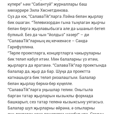
күпере” һәм “Сабантуй” журналлары баш
мөхәррире Зилә Хөснетдинова.
Сүз дә юк, “СалаваTik”ларга Лэйна белән җырлау
бик ошаган. “Телевизордан гына тыңлаган җырчы
белән бергә җырлавыбызга әле дә ышанып бетеп
булмый. Без дә чын “йолдыз” хәзер!” – ди
“СалаваTik”ларның иң кечкенәсе – Сәидә
Гарифуллина.
“Төрле проектларга, концертларга чакыруларны
бик теләп кабул итәм. Мин балаларны үз итәм,
җырларга да яратамә. “СалаваTik”лар проектында
балалар да, җыр да бар. Шуңа да проектта
катнашырга бик теләп ризалаштым. Балалар
белән җырлау бермә-бер күңелле.
“СалаваTik”ларга уңышлар телим. Онытыла
барган татар җырларын кызыклы формада
башкарып, сез татар теленә кызыксыну уятасыз.
Балалар шул җырларны өйрәнә, ә олыларны
яшьлекләрен искә төшерергә мәҗбүр итә. Сездән