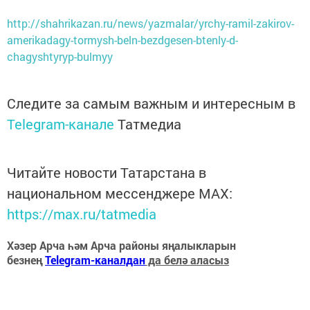
http://shahrikazan.ru/news/yazmalar/yrchy-ramil-zakirov-
amerikadagy-tormysh-beln-bezdgesen-btenly-d-
chagyshtyryp-bulmyy
Следите за самым важным и интересным в
Telegram-канале
Татмедиа
Читайте новости Татарстана в
национальном мессенджере MАХ:
https://max.ru/tatmedia
Хәзер Арча һәм Арча районы яңалыкларын
безнең
Telegram-каналдан
да белә аласыз