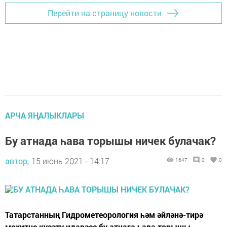
Перейти на страницу новости
АРЧА ЯҢАЛЫКЛАРЫ
Бу атнада һава торышы ничек булачак?
автор,
15 июнь 2021 - 14:17
1647
0
0
Татарстанның Гидрометеорология һәм әйләнә-тирә
мохитне күзәтү идарәсе бу атнага һава торышы