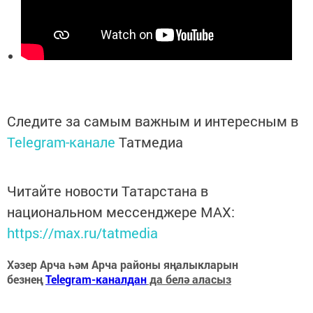
Следите за самым важным и интересным в
Telegram-канале
Татмедиа
Читайте новости Татарстана в
национальном мессенджере MАХ:
https://max.ru/tatmedia
Хәзер Арча һәм Арча районы яңалыкларын
безнең
Telegram-каналдан
да белә аласыз