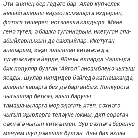
Әти-әнинең бер гадәте бар. Алар күпчелек
вакыйгаларны видеотасмаларга яздырып,
фотога төшереп, истәлеккә калдыра. Мине
генә түгел, ә башка туганнарым, икетуган апа-
абыйларныкын да саклыйлар. Икетуган
апаларым, иҗат юлыннан китмәсә дә,
түгәрәкләргә йөрде, 90нчы елларда Чаллыда
бик популяр булган “Айгөл” ансамбленә чыгыш
ясады. Шулар ниндидер бәйгедә катнашканда,
аларны карарга без дә барганбыз. Конкурста
чыгышлар беткәч, алып баручы
тамашачыларга мөрәҗәгать итеп, сәхнәгә
чыгып җырларга теләүче юкмы, дип сорагач
сәхнәгә чыгып киткәнмен. Зур сәхнәгә беренче
менүем шул рәвешле булган. Аны бик яхшы