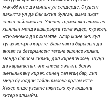
мәхәббәтне дә миндә ул сеңдерде. Студент
вакытта ул да бик актив булган, әмма иҗат
юлын сайламаган. Үзенең тормышка ашмаган
хыялын миндә ашырырга теләгәндер, күрәсең.
Әти-әниемә дә рәхмәтле. Алар мине бик күп
түгәрәкләргә йөртте. Бала чакта барысын да
аңлап та бетермисең: тегене эшлисе килми,
монда барасы килми, дип киреләнәсең. Шуңа
да карамастан, әти-әнием сәнгать белән
шөгыльләнү кирәк, синең сәләтең бар, дип
миңа бу юлдан тайпылмаска ярдәм итте.
Хәзер инде үземне иҗатсыз күз алдына
китерә алмыйм.