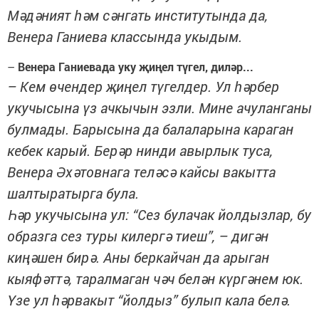
Мәдәният һәм сәнгать институтында да,
Венера Ганиева классында укыдым.
–
Венера Ганиевада уку җиңел түгел, диләр...
– Кем өчендер җиңел түгелдер. Ул һәрбер
укучысына үз ачкычын эзли. Мине ачуланганы
булмады. Барысына да балаларына караган
кебек карый. Берәр нинди авырлык туса,
Венера Әхәтовнага теләсә кайсы вакытта
шалтыратырга була.
Һәр укучысына ул: “Сез булачак йолдызлар, бу
образга сез туры килергә тиеш”, – дигән
киңәшен бирә. Аны беркайчан да арыган
кыяфәттә, таралмаган чәч белән күргәнем юк.
Үзе ул һәрвакыт “йолдыз” булып кала белә.