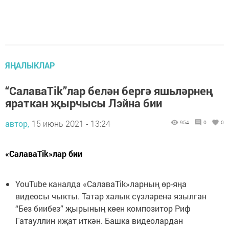
ЯҢАЛЫКЛАР
“СалаваTik”лар белән бергә яшьләрнең
яраткан җырчысы Лэйна бии
автор,
15 июнь 2021 - 13:24
954
0
0
«СалаваTik»лар бии
YouTube каналда «СалаваTik»ларның өр-яңа
видеосы чыкты. Татар халык сүзләренә язылган
“Без биибез” җырының көен композитор Риф
Гатауллин иҗат иткән. Башка видеолардан