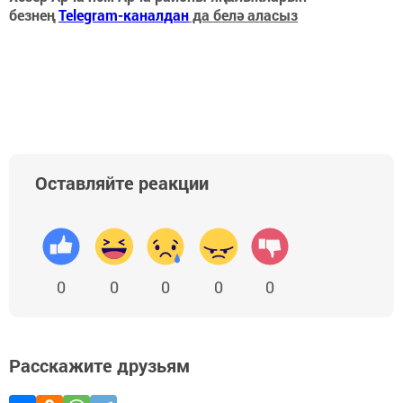
безнең
Telegram-каналдан
да белә аласыз
Оставляйте реакции
0
0
0
0
0
Расскажите друзьям