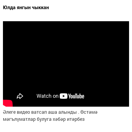
Юлда янгын чыккан
Әлеге видео ватсап аша алынды . Өстәмә
мәгълүматлар булуга хәбәр итәрбез