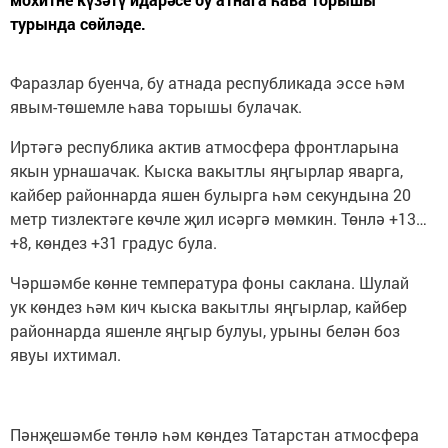
турында сөйләде.
Фаразлар буенча, бу атнада республикада эссе һәм
явым-төшемле һава торышы булачак.
Иртәгә республика актив атмосфера фронтларына
якын урнашачак. Кыска вакытлы яңгырлар яварга,
кайбер районнарда яшен булырга һәм секундына 20
метр тизлектәге көчле җил исәргә мөмкин. Төнлә +13…
+8, көндез +31 градус була.
Чәршәмбе көнне температура фоны саклана. Шулай
ук көндез һәм кич кыска вакытлы яңгырлар, кайбер
районнарда яшенле яңгыр булуы, урыны белән боз
явуы ихтимал.
Пәнҗешәмбе төнлә һәм көндез Татарстан атмосфера