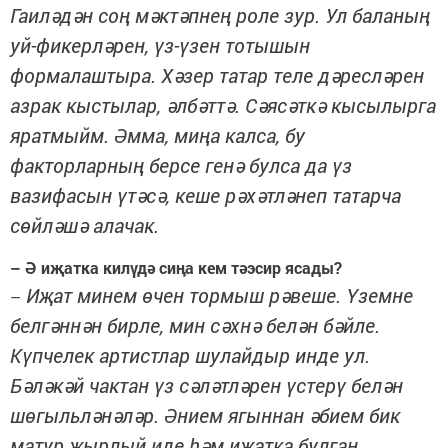
Гаиләдән соң мәктәпнең роле зур. Ул баланың
уй-фикерләрен, үз-үзен тотышын
формалаштыра. Хәзер татар теле дәресләрен
азрак кыстылар, әлбәттә. Сәясәткә кысылырга
яратмыйм. Әмма, миңа калса, бу
факторларның берсе генә булса да үз
вазифасын үтәсә, кеше рәхәтләнеп татарча
сөйләшә алачак.
– Ә иҗатка килүдә сиңа кем тәэсир ясады?
Иҗат минем өчен тормыш рәвеше. Үземне
–
белгәннән бирле, мин сәхнә белән бәйле.
Күпчелек артистлар шулайдыр инде ул.
Бәләкәй чактан үз сәләтләрен үстерү белән
шөгыльләнәләр. Әнием ягыннан әбием бик
матур җырлый иде һәм иҗатка булган