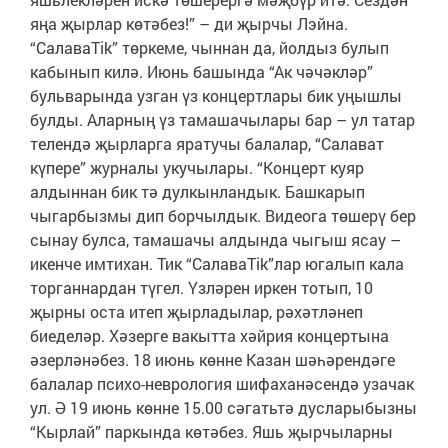
яңа җырлар көтәбез!” – ди җырчы Лэйна.
“СалаваTik” төркеме, чыннан да, йолдыз булып
кабынып килә. Июнь башында “Ак чәчәкләр”
бульварында узган үз концертлары бик уңышлы
булды. Аларның үз тамашачылары бар – ул татар
телендә җырларга яратучы балалар, “Салават
күпере” журналы укучылары. “Концерт куяр
алдыннан бик тә дулкынландык. Башкарып
чыгарбызмы дип борчылдык. Видеога төшерү бер
сынау булса, тамашачы алдында чыгыш ясау –
икенче имтихан. Тик “СалаваTik”лар югалып кала
торганнардан түгел. Үзләрен иркен тотып, 10
җырны оста итеп җырладылар, рәхәтләнеп
биеделәр. Хәзерге вакытта хәйрия концертына
әзерләнәбез. 18 июнь көнне Казан шәһәрендәге
балалар психо-неврология шифаханәсендә узачак
ул. Ә 19 июнь көнне 15.00 сәгатьтә дусларыбызны
“Кырлай” паркында көтәбез. Яшь җырчыларны