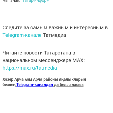
Чыганак:
"Татар-информ"
Следите за самым важным и интересным в
Telegram-канале
Татмедиа
Читайте новости Татарстана в
национальном мессенджере MАХ:
https://max.ru/tatmedia
Хәзер Арча һәм Арча районы яңалыкларын
безнең
Telegram-каналдан
да белә аласыз