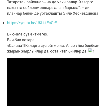
Татарстан районнарына да чакыралар. Хәзерге
вакытта сөйләшү эшләре алып барыла”, – дип
планнар белән дә уртаклашты Зилә Хөснетдинова
https://youtu.be/JKLi-tEcGrE
Биючегә сүз әйтмәгез,
Бии-бии остара!
«СалаваTIK»ларга сүз әйтмәгез. Алар «Без биибез»
җырын җырлыйлар да, оста итеп бииләр дә!