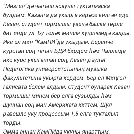
“Мизгел”дә чыгыш ясауны туктатмаска
булдым. Казанга да укырга керәсе килгән иде.
Казан, студент тормышы үзенә башка төрле
бит инде ул. Бу теләк минем күңелемдә калды.
Ике ел мин “КамПИ”да укыдым. Беренче
курстан соң тагын БДИ бирдем һәм Чаллыда
ике курс укыганнан соң, Казан дәүләт
Педагогика университетының музыка
факультетына укырга кердем. Бер ел Миңгол
Галиевта белем алдым. Студент буларак Казан
тормышы минем бер елга сузылды һәм
шуннан соң мин Америкага киттем. Шул
рәвешле уку процессым 1,5 елга тукталып
торды.
Әмма аннан КамПИда укуны яңарттым.