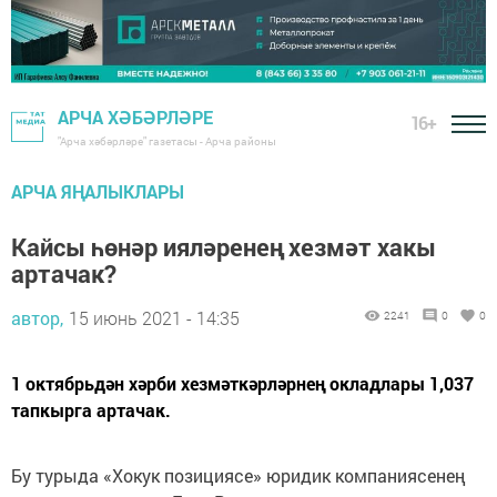
АРЧА ХӘБӘРЛӘРЕ
16+
"Арча хәбәрләре" газетасы - Арча районы
АРЧА ЯҢАЛЫКЛАРЫ
Кайсы һөнәр ияләренең хезмәт хакы
артачак?
автор,
15 июнь 2021 - 14:35
2241
0
0
1 октябрьдән хәрби хезмәткәрләрнең окладлары 1,037
тапкырга артачак.
Бу турыда «Хокук позициясе» юридик компаниясенең