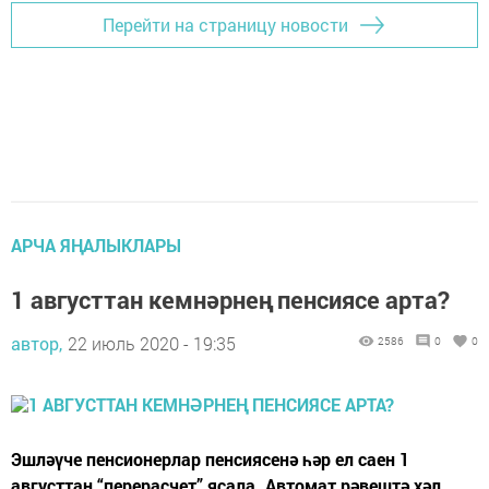
Перейти на страницу новости
АРЧА ЯҢАЛЫКЛАРЫ
1 августтан кемнәрнең пенсиясе арта?
автор,
22 июль 2020 - 19:35
2586
0
0
Эшләүче пенсионерлар пенсиясенә һәр ел саен 1
августтан “перерасчет” ясала. Автомат рәвештә хәл