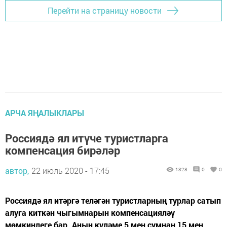
Перейти на страницу новости
АРЧА ЯҢАЛЫКЛАРЫ
Россиядә ял итүче туристларга
компенсация бирәләр
автор,
22 июль 2020 - 17:45
1328
0
0
Россиядә ял итәргә теләгән туристларның турлар сатып
алуга киткән чыгымнарын компенсацияләү
мөмкинлеге бар. Аның күләме 5 мең сумнан 15 мең