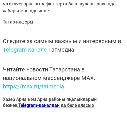
ял итүчеләрне штрафка тарта башлаулары хакында
хәбәр иткән иде инде.
Татар-информ
Следите за самым важным и интересным в
Telegram-канале
Татмедиа
Читайте новости Татарстана в
национальном мессенджере MАХ:
https://max.ru/tatmedia
Хәзер Арча һәм Арча районы яңалыкларын
безнең
Telegram-каналдан
да белә аласыз