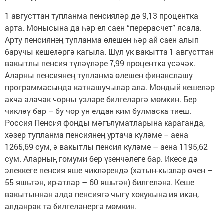
1 августтан тупланма пенсияләр дә 9,13 процентка
арта. Монысына да һәр ел саен “перерасчет” ясала.
Арту пенсиянең тупланма өлешен һәр ай саен алып
баручы кешеләргә кагыла. Шул ук вакытта 1 августтан
вакытлы пенсия түләүләре 7,99 процентка үсәчәк.
Аларны пенсиянең тупланма өлешен финанслашу
программасында катнашучылар ала. Мондый кешеләр
акча алачак чорны үзләре билгеләргә мөмкин. Бер
чикләү бар – бу чор ун елдан ким булмаска тиеш.
Россия Пенсия фонды мәгълүматларына караганда,
хәзер тупланма пенсиянең уртача күләме – аена
1265,69 сум, ә вакытлы пенсия күләме – аена 1195,62
сум. Аларның гомуми бер үзенчәлеге бар. Икесе дә
элеккеге пенсия яше чикләрендә (хатын-кызлар өчен –
55 яшьтән, ир-атлар – 60 яшьтән) билгеләнә. Кеше
вакытыннан алда пенсиягә чыгу хокукына ия икән,
алданрак та билгеләнергә мөмкин.