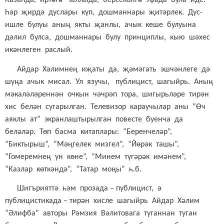
Казанда, иртәгә Чаллыда, берсекөнгә Уфада була иде.
Һәр җирдә дуслары күп, дошманнары җитәрлек. Дус-
ишле булуы аның якты җанлы, ачык кеше булуына
дәлил булса, дошманнары булу принциплы, кыю шәхес
икәнлеген раслый.
Айдар Хәлимнең иҗаты да, җәмәгать эшчәнлеге дә
шуңа ачык мисал. Ул язучы, публицист, шагыйрь. Аның
мәкаләләреннән очкын чәчрәп тора, шигырьләре тирән
хис белән сугарылган. Телевизор караучылар аны “Өч
аяклы ат” экранлаштырылган повесте буенча да
беләләр. Төп басма китаплары: “Беренчеләр”,
“Биктырыш”, “Мәңгелек мизгел”, “Йөрәк ташы”,
“Гомеремнең ун көне”, “Минем түгәрәк имәнем”,
“Казлар көткәндә”, “Татар моңы” һ.б.
Шигърияттә һәм прозада – публицист, ә
публицистикада – тирән хисле шагыйрь Айдар Хәлим
“Әлифба” авторы Рәмзия Вәлитовага туганнан туган