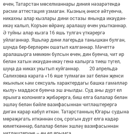
өчен, Татарстан мөселманнары диния нәзарәтендә
рәсми аттестация узмаган. Кызның әнисе әйтүенчә,
никахны алар кызлары дини остазы янында икәүдән-
икәү калып, Коръән өйрәнү, аралашу өчен укытканнар.
Ә туйны алар кызга 16 яшь тулгач үткәрергә
уйлаганнар. Яшьләр дини лагерьда танышкан булган,
шунда бер-берләрен ошатып калганнар. Мәчеттә
аралашырга мөмкин булсын өчен, дин буенча, чит ир
белән хатын икәүдән-икәү генә калырга тиеш түгел,
шуңа да никах укытып куйганнар. 20 апрельдә
Салиховка карата «16 яше тулмаган зат белән җенси
якынлык һәм сексуаль характердагы башка гамәлләр
кылу» маддәсе буенча эш ачылды. Суд аны дүрт ел
ярымга колониягә җибәрергә, биш елга балалар белән
эшләү белән бәйле вазифасыннан читләштерергә
дигән карар кабул иткән. Татарстанның Югары судына
мөрәҗәгать иткәннән соң, срогын дүрт елга кадәр
киметкәннәр, балалар белән эшләү вазифасыннан
читләштерүне – өч ел ярымга.