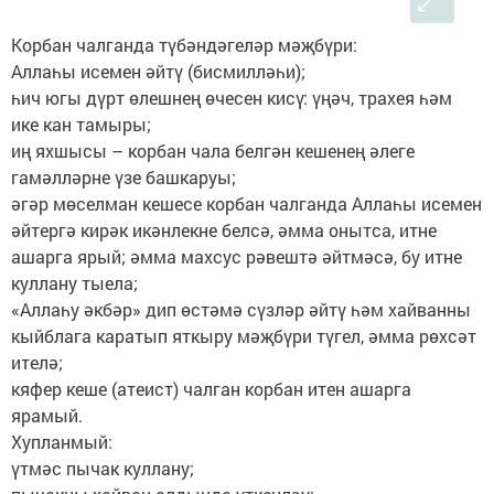
Корбан чалганда түбәндәгеләр мәҗбүри:
Аллаһы исемен әйтү (бисмилләһи);
һич югы дүрт өлешнең өчесен кисү: үңәч, трахея һәм
ике кан тамыры;
иң яхшысы – корбан чала белгән кешенең әлеге
гамәлләрне үзе башкаруы;
әгәр мөселман кешесе корбан чалганда Аллаһы исемен
әйтергә кирәк икәнлекне белсә, әмма онытса, итне
ашарга ярый; әмма махсус рәвештә әйтмәсә, бу итне
куллану тыела;
«Аллаһу әкбәр» дип өстәмә сүзләр әйтү һәм хайванны
кыйблага каратып яткыру мәҗбүри түгел, әмма рөхсәт
ителә;
кяфер кеше (атеист) чалган корбан итен ашарга
ярамый.
Хупланмый:
үтмәс пычак куллану;