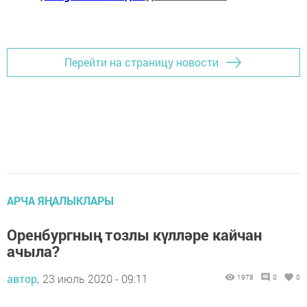
Перейти на страницу новости
АРЧА ЯҢАЛЫКЛАРЫ
Оренбургның тозлы күлләре кайчан
ачыла?
автор,
23 июль 2020 - 09:11
1978
0
0