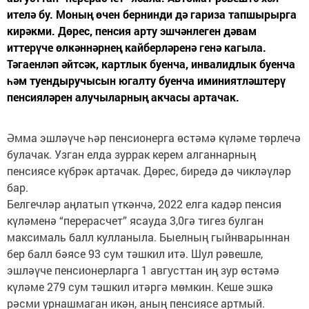
ителә бу. Моның өчен бернинди дә гариза тапшырырга
кирәкми. Дөрес, пенсия арту эшчәнлеген дәвам
иттерүче өлкәннәрнең кайберләренә генә кагыла.
Тәгаенләп әйтсәк, картлык буенча, инвалидлык буенча
һәм туендыручысын югалту буенча иминиятләштерү
пенсияләрен алучыларның акчасы артачак.
Әмма эшләүче һәр пенсионерга өстәмә күләме төрлечә
булачак. Узган елда зуррак керем алганнарның
пенсиясе күбрәк артачак. Дөрес, биредә дә чикләүләр
бар.
Белгечләр аңлатып үткәнчә, 2022 елга кадәр пенсия
күләменә “перерасчет” ясауда 3,0гә тигез булган
максималь балл кулланыла. Быелның гыйнварыннан
бер балл бәясе 93 сум тәшкил итә. Шул рәвешле,
эшләүче пенсионерларга 1 августтан иң зур өстәмә
күләме 279 сум тәшкил итәргә мөмкин. Кеше эшкә
рәсми урнашмаган икән, аның пенсиясе артмый.