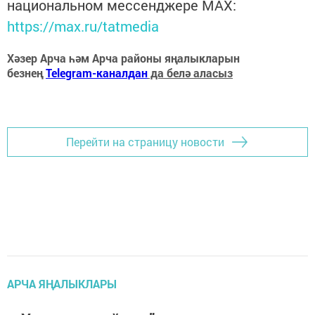
национальном мессенджере MАХ:
https://max.ru/tatmedia
Хәзер Арча һәм Арча районы яңалыкларын
безнең
Telegram-каналдан
да белә аласыз
Перейти на страницу новости
АРЧА ЯҢАЛЫКЛАРЫ