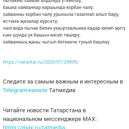
пычакны хайван алдында үткенләү;
башка хайваннар каршында корбан чалу;
хайванны корбан чалу урынына газаплап алып бару,
өстәмә җәзалар күрсәтү;
чалганда пычак белән умырткалыкка кадәр килеп җитү
һәм шунда ук башын кисеп төшерү;
хайванның җаны чыгып беткәнче туный башлау.
https://vatantat.ru/2020/07/29909/
Следите за самым важным и интересным в
Telegram-канале
Татмедиа
Читайте новости Татарстана в
национальном мессенджере MАХ:
https://max.ru/tatmedia