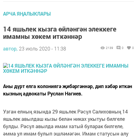
АРЧА ЯҢАЛЫКЛАРЫ
14 яшьлек кызга өйләнгән элеккеге
имамны хөкем иткәннәр
автор,
23 июль 2020 - 11:38
2139
0
0
Аны дүрт елга колониягә җибәргәннәр, дип хәбәр иткән
кызның адвокаты Руслан Нагиев.
Узган елның язында 29 яшьлек Рәсүл Салиховның 14
яшьлек авылдаш кызы белән никах укытуы билгеле
булды. Рәсүл авылда имам хатый буларак билгеле,
әмма ул имам булып эшләмәгән. Имам статусын алу