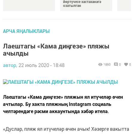
йөртүчесе хастаханәгә
озатылган
АРЧА ЯҢАЛЫКЛАРЫ
Лаештагы «Кама диңгезе» пляжы
ачылды
автор,
22 июль 2020 - 18:48
1860
0
0
Лаештагы «Кама диңгезе» пляжын ял итүчеләр өчен
ачтылар. Бу хакта пляжның Instagram социаль
челтәрендәге рәсми аккаунтында хәбәр ителә.
«Дуслар, пляж ял итүчеләр өчен ачык! Хәзерге вакытта