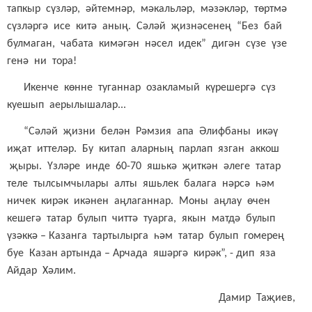
тапкыр сүзләр, әйтемнәр, мәкальләр, мәзәкләр, төртмә
сүзләргә исе китә аның. Сәләй җизнәсенең “Без бай
булмаган, чабата кимәгән нәсел идек” дигән сүзе үзе
генә ни тора!
Икенче көнне туганнар озакламый күрешергә сүз
куешып аерылышалар...
“Сәләй җизни белән Рәмзия апа Әлифбаны икәү
иҗат иттеләр. Бу китап аларның парлап язган аккош
җыры. Үзләре инде 60-70 яшькә җиткән әлеге татар
теле тылсымчылары алты яшьлек балага нәрсә һәм
ничек кирәк икәнен аңлаганнар. Моны аңлау өчен
кешегә татар булып читтә туарга, якын матдә булып
үзәккә – Казанга тартылырга һәм татар булып гомерең
буе Казан артында – Арчада яшәргә кирәк”, - дип яза
Айдар Хәлим.
Дамир Таҗиев,