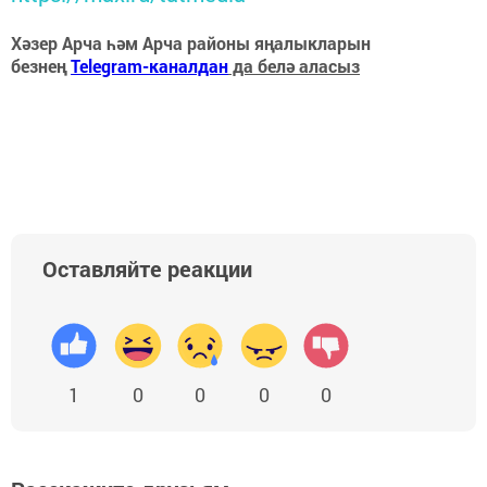
Хәзер Арча һәм Арча районы яңалыкларын
безнең
Telegram-каналдан
да белә аласыз
Оставляйте реакции
1
0
0
0
0