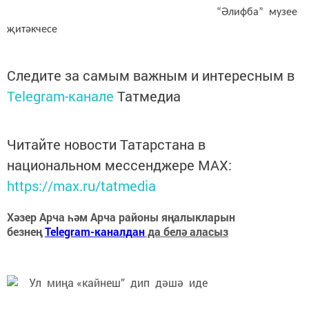
“Әлифба” музее
җитәкчесе
Следите за самым важным и интересным в
Telegram-канале
Татмедиа
Читайте новости Татарстана в
национальном мессенджере MАХ:
https://max.ru/tatmedia
Хәзер Арча һәм Арча районы яңалыкларын
безнең
Telegram-каналдан
да белә аласыз