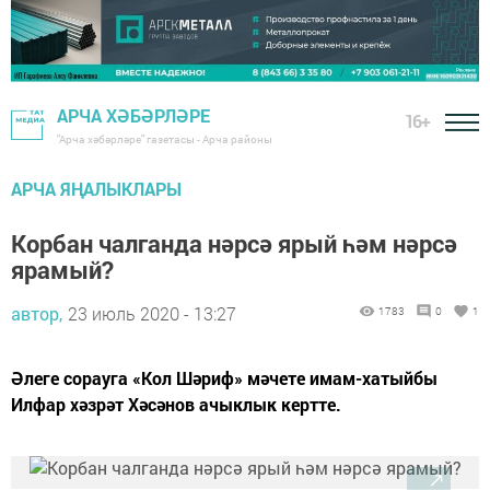
АРЧА ХӘБӘРЛӘРЕ
16+
"Арча хәбәрләре" газетасы - Арча районы
АРЧА ЯҢАЛЫКЛАРЫ
Корбан чалганда нәрсә ярый һәм нәрсә
ярамый?
автор,
23 июль 2020 - 13:27
1783
0
1
Әлеге сорауга «Кол Шәриф» мәчете имам-хатыйбы
Илфар хәзрәт Хәсәнов ачыклык кертте.