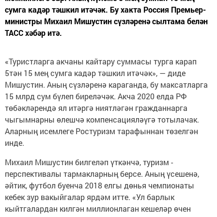
сумга кадәр тәшкил итәчәк. Бу хакта Россия Премьер-
министры Михаил Мишустин сүзләренә сылтама белән
ТАСС хәбәр итә.
«Туристларга акчаны кайтару суммасы турга карап
5тән 15 мең сумга кадәр тәшкил итәчәк», — диде
Мишустин. Аның сүзләренә караганда, бу максатларга
15 млрд сум бүлеп биреләчәк. Акча 2020 елда РФ
төбәкләрендә ял итәргә ниятләгән гражданнарга
чыгымнарны өлешчә компенсацияләүгә тотылачак.
Аларның исемлеге Ростуризм тарафыннан төзелгән
инде.
Михаил Мишустин билгеләп үткәнчә, туризм -
перспективалы тармакларның берсе. Аның үсешенә,
әйтик, футбол буенча 2018 елгы дөнья чемпионаты
кебек зур вакыйгалар ярдәм итте. «Ул барлык
кыйтгалардан килгән миллионлаган кешеләр өчен