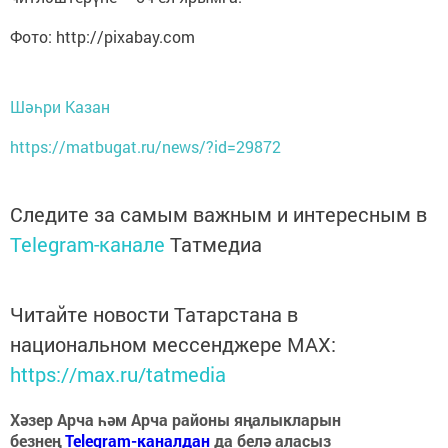
Фото: http://pixabay.com
Шәһри Казан
https://matbugat.ru/news/?id=29872
Следите за самым важным и интересным в
Telegram-канале
Татмедиа
Читайте новости Татарстана в
национальном мессенджере MАХ:
https://max.ru/tatmedia
Хәзер Арча һәм Арча районы яңалыкларын
безнең
Telegram-каналдан
да белә аласыз