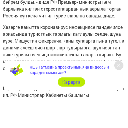
бәйрәм булды, - диде РФ Премьер- министры һәм
барлыкка килгән стереотиплардан нык аерыла торган
Россия күп кенә чит ил туристларына ошады, диде.
Хәзерге вакытта коронавирус инфекциясе пандемиясе
аркасында туристлык тармагы катлаулы хәлдә, шуңа
күрә, Мишустин фикеренчә, «аны хупларга гына түгел, ә
динамик үсеш өчен шартлар тудырырга, шул исәптән
эчке туризм өчен яңа мөмкинлекләр ачарга кирәк». Бу
мәсьәләләрне хәл итү өчен туроператорларга 3,5 млрд
Яшь Татмедиа проектының яңа видеосын
сумга якын ярдәм бирелгән инде.
карадыгызмы әле?
Карарга
Шулай ук экотуризм үсеш өчен яхшы перспективаларга
ия. РФ Министрлар Кабинеты башлыгы
мәгълүматларына караганда, 2019 елда туристик
инфраструктураны урнаштыру өчен сигез милли парк
сайлап алынган, шулай ук махсус сакланыла торган
биш яңа территория булдырылган.