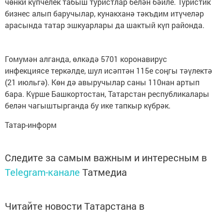
чөнки күпчелек табыш туристлар белән бәйле. Туристик
бизнес алып баручылар, кунакханә тәкъдим итүчеләр
арасында татар эшкуарлары да шактый күп районда.
Гомумән алганда, өлкәдә 5701 коронавирус
инфекциясе теркәлде, шул исәптән 115е соңгы тәүлектә
(21 июльгә). Көн дә авыручылар саны 110нан артып
бара. Күрше Башкортостан, Татарстан республикалары
белән чагыштырганда бу ике тапкыр күбрәк.
Татар-информ
Следите за самым важным и интересным в
Telegram-канале
Татмедиа
Читайте новости Татарстана в