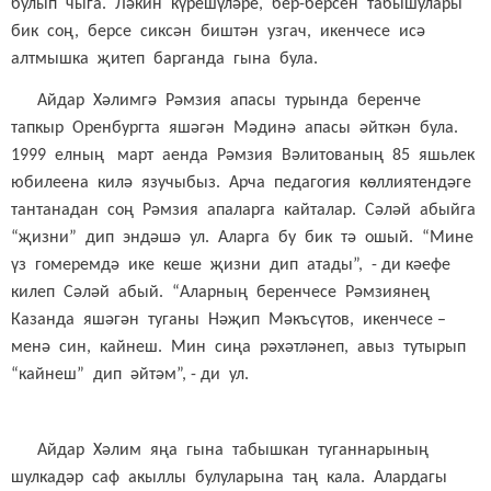
булып чыга. Ләкин күрешүләре, бер-берсен табышулары
бик соң, берсе сиксән биштән узгач, икенчесе исә
алтмышка җитеп барганда гына була.
Айдар Хәлимгә Рәмзия апасы турында беренче
тапкыр Оренбургта яшәгән Мәдинә апасы әйткән була.
1999 елның март аенда Рәмзия Вәлитованың 85 яшьлек
юбилеена килә язучыбыз. Арча педагогия көллиятендәге
тантанадан соң Рәмзия апаларга кайталар. Сәләй абыйга
“җизни” дип эндәшә ул. Аларга бу бик тә ошый. “Мине
үз гомеремдә ике кеше җизни дип атады”, - ди кәефе
килеп Сәләй абый. “Аларның беренчесе Рәмзиянең
Казанда яшәгән туганы Нәҗип Мәкъсүтов, икенчесе –
менә син, кайнеш. Мин сиңа рәхәтләнеп, авыз тутырып
“кайнеш” дип әйтәм”, - ди ул.
Айдар Хәлим яңа гына табышкан туганнарының
шулкадәр саф акыллы булуларына таң кала. Алардагы