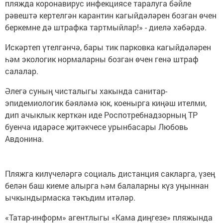
пляжда коронавирус инфекциясе таралуга бәйле
рәвештә кертелгән карантин кагыйдәләрен бозган өчен
беркемне дә штрафка тартмыйлар!» - диелә хәбәрдә.
Искәртеп үтелгәнчә, бары тик парковка кагыйдәләрен
һәм экологик нормаларны бозган өчен генә штраф
салалар.
Әлегә суның чисталыгы хакында санитар-
эпидемиологик бәяләмә юк, коенырга киңәш ителми,
дип ачыклык керткән иде Роспотребнадзорның ТР
буенча идарәсе җитәкчесе урынбасары Любовь
Авдонина.
Пляжга килүчеләргә социаль дистанция сакларга, үзең
белән баш киеме алырга һәм балаларны күз уңыннан
ычкындырмаска тәкъдим итәләр.
«Татар-информ» агентлыгы «Кама диңгезе» пляжында