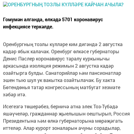
Гомумән алганда, өлкәдә 5701 коронавирус
инфекциясе теркәлде.
Оренбургның тозлы күлләре ким дигәндә 2 августка
кадәр ябык калачак. Оренбург өлкәсе губернаторы
Денис Паслер коронавирус таралу куркынычы
аркасында изоляция режимын 2 августка кадәр
озайтырга булды. Санаторийлар һәм пансионатлар
эшен тыю шул ук вакытка озайтылачак. Бу хакта
Бөтендөнья татар конгрессының матбугат хезмәте
хәбәр итә.
Исегезгә төшерәбез, берничә атна элек Тоз-Түбәдә
яшәүчеләр, гражданнар җыелышын оештырып, Россия
Президентына һәм өлкә губернаторына мөрәҗәгать
иттеләр. Алар курорт зоналарын ачуны сорадылар,