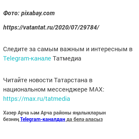
Фото: pixabay.com
https://vatantat.ru/2020/07/29784/
Следите за самым важным и интересным в
Telegram-канале
Татмедиа
Читайте новости Татарстана в
национальном мессенджере MАХ:
https://max.ru/tatmedia
Хәзер Арча һәм Арча районы яңалыкларын
безнең
Telegram-каналдан
да белә аласыз