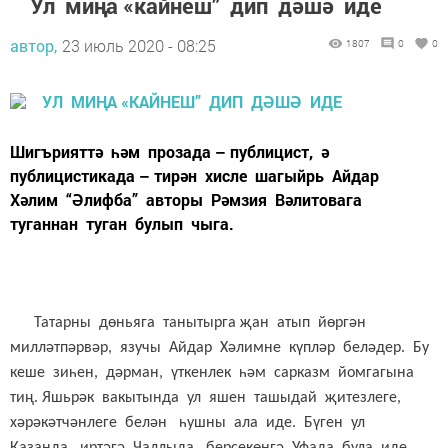
Ул миңа «кайнеш” дип дәшә иде
автор,
23 июль 2020 - 08:25
1807
0
0
Шигърияттә һәм прозада – публицист, ә
публицистикада – тирән хисле шагыйрь Айдар
Хәлим “Әлифба” авторы Рәмзия Вәлитовага
туганнан туган булып чыга.
Татарны дөньяга танытырга җан атып йөргән
милләтпәрвәр, язучы Айдар Хәлимне күпләр беләдер. Бу
кеше зиһен, дәрман, үткенлек һәм сарказм йомгагына
тиң. Яшьрәк вакытында ул яшен ташыдай җитезлеге,
хәрәкәтчәнлеге белән һушны ала иде. Бүген ул