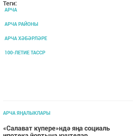
Теги:
АРЧА
АРЧА РАЙОНЫ
АРЧА ХӘБӘРЛӘРЕ
100-ЛЕТИЕ ТАССР
АРЧА ЯҢАЛЫКЛАРЫ
«Салават күпере»ндә яңа социаль
ипотека йортына күчтеләр