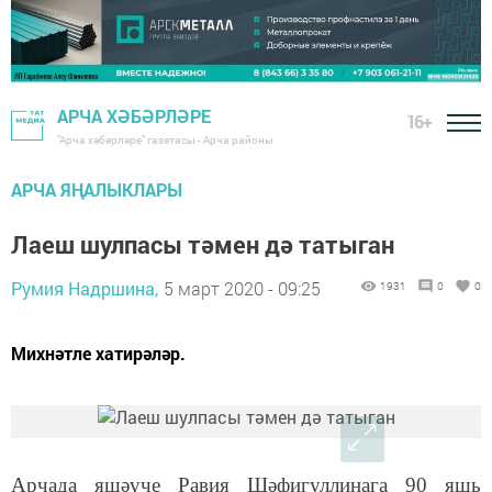
АРЧА ХӘБӘРЛӘРЕ
16+
"Арча хәбәрләре" газетасы - Арча районы
АРЧА ЯҢАЛЫКЛАРЫ
Лаеш шулпасы тәмен дә татыган
Румия Надршина,
5 март 2020 - 09:25
1931
0
0
Михнәтле хатирәләр.
Арчада яшәүче Равия Шәфигуллинага 90 яшь