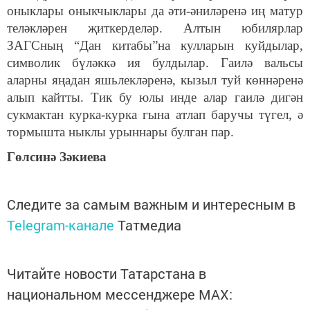
оныклары оныкчыклары да әти-әниләренә иң матур
теләкләрен җиткерделәр. Алтын юбилярлар
ЗАГСның “Дан китабы”на кулларын куйдылар,
символик бүләккә ия булдылар. Гаилә вальсы
аларны яңадан яшьлекләренә, кызыл туй көннәренә
алып кайтты. Тик бу юлы инде алар гаилә дигән
сукмактан курка-курка гына атлап баручы түгел, ә
тормышта ныклы урыннары булган пар.
Гөлсинә Зәкиева
Следите за самым важным и интересным в
Telegram-канале
Татмедиа
Читайте новости Татарстана в
национальном мессенджере MАХ: