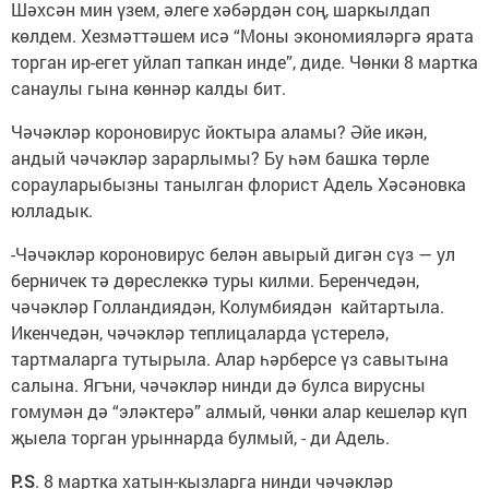
Шәхсән мин үзем, әлеге хәбәрдән соң, шаркылдап
көлдем. Хезмәттәшем исә “Моны экономияләргә ярата
торган ир-егет уйлап тапкан инде”, диде. Чөнки 8 мартка
санаулы гына көннәр калды бит.
Чәчәкләр короновирус йоктыра аламы? Әйе икән,
андый чәчәкләр зарарлымы? Бу һәм башка төрле
сорауларыбызны танылган флорист Адель Хәсәновка
юлладык.
-Чәчәкләр короновирус белән авырый дигән сүз — ул
берничек тә дөреслеккә туры килми. Беренчедән,
чәчәкләр Голландиядән, Колумбиядән кайтартыла.
Икенчедән, чәчәкләр теплицаларда үстерелә,
тартмаларга тутырыла. Алар һәрберсе үз савытына
салына. Ягъни, чәчәкләр нинди дә булса вирусны
гомумән дә “эләктерә” алмый, чөнки алар кешеләр күп
җыела торган урыннарда булмый, - ди Адель.
P.S
. 8 мартка хатын-кызларга нинди чәчәкләр