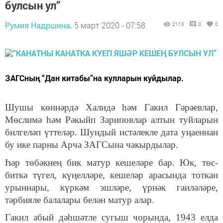
булсын ул”
Румия Надршина,
5 март 2020 - 07:58
2113
0
0
ЗАГСның “Дан китабы”на кулларын куйдылар.
Шушы көннәрдә Халидә һәм Гакил Гәрәевлар,
Мөслимә һәм Рәкыйп Зариповлар алтын туйларын
билгеләп үттеләр. Шундый истәлекле дата уңаеннан
бу ике парны Арча ЗАГСына чакырдылар.
Һәр төбәкнең бик матур кешеләре бар. Юк, төс-
биткә түгел, күңелләре, кешеләр арасында тоткан
урыннары, күркәм эшләре, үрнәк гаиләләре,
тәрбияле балалары белән матур алар.
Гакил абый дәһшәтле сугыш чорында, 1943 елда