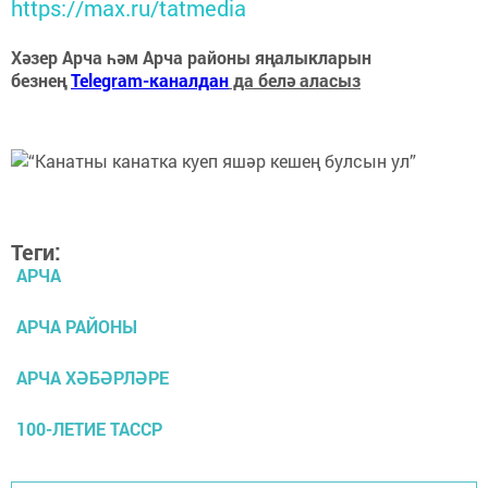
https://max.ru/tatmedia
Хәзер Арча һәм Арча районы яңалыкларын
безнең
Telegram-каналдан
да белә аласыз
Теги:
АРЧА
АРЧА РАЙОНЫ
АРЧА ХӘБӘРЛӘРЕ
100-ЛЕТИЕ ТАССР