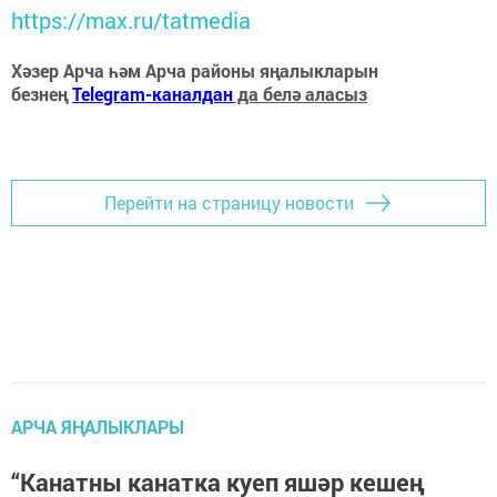
https://max.ru/tatmedia
Хәзер Арча һәм Арча районы яңалыкларын
безнең
Telegram-каналдан
да белә аласыз
Перейти на страницу новости
АРЧА ЯҢАЛЫКЛАРЫ
“Канатны канатка куеп яшәр кешең