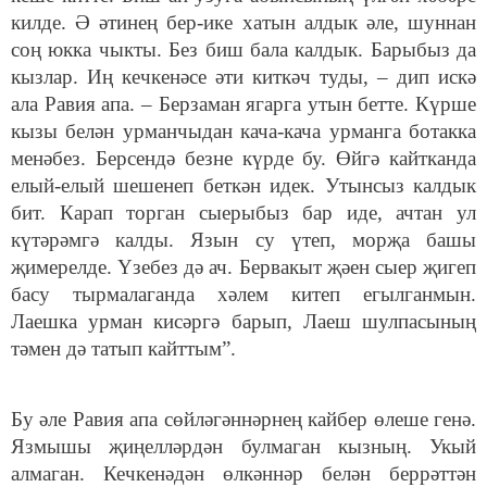
килде. Ә әтинең бер-ике хатын алдык әле, шуннан
соң юкка чыкты. Без биш бала калдык. Барыбыз да
кызлар. Иң кечкенәсе әти киткәч туды, – дип искә
ала Равия апа. – Берзаман ягарга утын бетте. Күрше
кызы белән урманчыдан кача-кача урманга ботакка
менәбез. Берсендә безне күрде бу. Өйгә кайтканда
елый-елый шешенеп беткән идек. Утынсыз калдык
бит. Карап торган сыерыбыз бар иде, ачтан ул
күтәрәмгә калды. Язын су үтеп, морҗа башы
җимерелде. Үзебез дә ач. Бервакыт җәен сыер җигеп
басу тырмалаганда хәлем китеп егылганмын.
Лаешка урман кисәргә барып, Лаеш шулпасының
тәмен дә татып кайттым”.
Бу әле Равия апа сөйләгәннәрнең кайбер өлеше генә.
Язмышы җиңелләрдән булмаган кызның. Укый
алмаган. Кечкенәдән өлкәннәр белән беррәттән