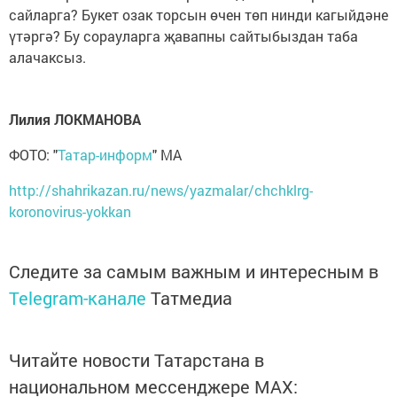
сайларга? Букет озак торсын өчен төп нинди кагыйдәне
үтәргә? Бу сорауларга җавапны сайтыбыздан таба
алачаксыз.
Лилия ЛОКМАНОВА
ФОТО: "
Татар-информ
" МА
http://shahrikazan.ru/news/yazmalar/chchklrg-
koronovirus-yokkan
Следите за самым важным и интересным в
Telegram-канале
Татмедиа
Читайте новости Татарстана в
национальном мессенджере MАХ: