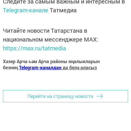
Следите за самым важным и интересным в
Telegram-канале
Татмедиа
Читайте новости Татарстана в
национальном мессенджере MАХ:
https://max.ru/tatmedia
Хәзер Арча һәм Арча районы яңалыкларын
безнең
Telegram-каналдан
да белә аласыз
Перейти на страницу новости