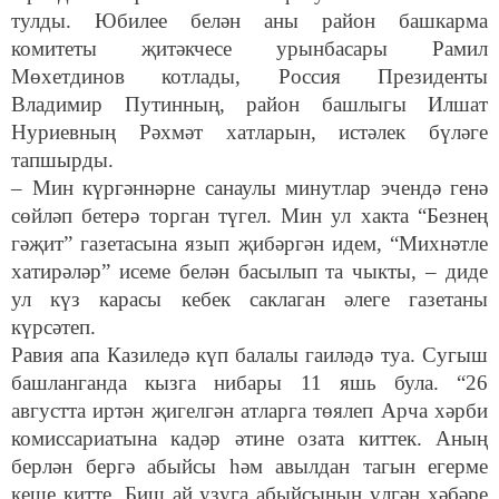
тулды. Юбилее белән аны район башкарма
комитеты җитәкчесе урынбасары Рамил
Мөхетдинов котлады, Россия Президенты
Владимир Путинның, район башлыгы Илшат
Нуриевның Рәхмәт хатларын, истәлек бүләге
тапшырды.
– Мин күргәннәрне санаулы минутлар эчендә генә
сөйләп бетерә торган түгел. Мин ул хакта “Безнең
гәҗит” газетасына язып җибәргән идем, “Михнәтле
хатирәләр” исеме белән басылып та чыкты, – диде
ул күз карасы кебек саклаган әлеге газетаны
күрсәтеп.
Равия апа Казиледә күп балалы гаиләдә туа. Сугыш
башланганда кызга нибары 11 яшь була. “26
августта иртән җигелгән атларга төялеп Арча хәрби
комиссариатына кадәр әтине озата киттек. Аның
берлән бергә абыйсы һәм авылдан тагын егерме
кеше китте. Биш ай узуга абыйсының үлгән хәбәре