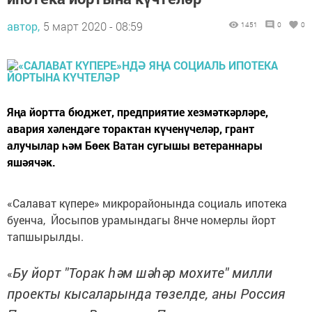
автор,
5 март 2020 - 08:59
1451
0
0
Яңа йортта бюджет, предприятие хезмәткәрләре,
авария хәлендәге торактан күченүчеләр, грант
алучылар һәм Бөек Ватан сугышы ветераннары
яшәячәк.
«Салават күпере» микрорайонында социаль ипотека
буенча, Йосыпов урамындагы 8нче номерлы йорт
тапшырылды.
Бу йорт "Торак һәм шәһәр мохите" милли
«
проекты кысаларында төзелде, аны Россия