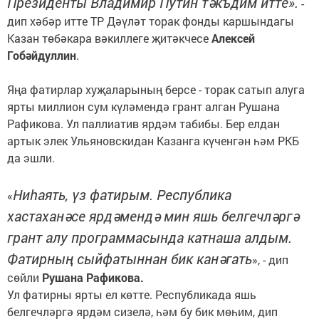
Президенты Владимир Путин тәкъдим итте».
-
дип хәбәр итте ТР Дәүләт торак фонды каршындагы
Казан төбәкара вәкиллеге җитәкчесе
Алексей
Гобәйдуллин
.
Яңа фатирлар хуҗаларының берсе - торак сатып алуга
ярты миллион сум күләмендә грант алган Рушана
Рафикова. Ул паллиатив ярдәм табибы. Бер елдан
артык элек Ульяновскидан Казанга күченгән һәм РКБ
да эшли.
Ниһаять, үз фатирым. Республика
«
хастаханәсе ярдәмендә мин яшь белгечләргә
грант алу программасында катнаша алдым.
Фатирның сыйфатыннан бик канәгать
», - дип
сөйли
Рушана Рафикова.
Ул фатирны ярты ел көтте. Республикада яшь
белгечләргә ярдәм сизелә, һәм бу бик мөһим, дип