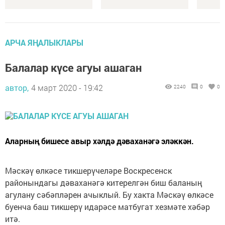
АРЧА ЯҢАЛЫКЛАРЫ
Балалар күсе агуы ашаган
автор,
4 март 2020 - 19:42
2240
0
0
Аларның бишесе авыр хәлдә дәваханәгә эләккән.
Мәскәү өлкәсе тикшерүчеләре Воскресенск
районындагы дәваханәгә китерелгән биш баланың
агулану сәбәпләрен ачыклый. Бу хакта Мәскәү өлкәсе
буенча баш тикшерү идарәсе матбугат хезмәте хәбәр
итә.