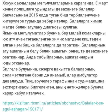
Хокук сакчылары мәгълүматларына караганда, 3 март
көнне полициягә урындагы дәваханәгә балалар
бакчасыннан 2015 елда туган биш тәрбияләнүчене
китерүләре турында хәбәр итәләр. Балаларга химик
матдә белән агулану диагнозы куелган.
Якынча мәгълүматлар буенча, бер малай комакларны
юк итү өчен тәгаенләнгән химик матдәне киштәдән
алган һәм башка балаларга да тараткан. Балаларның
агу ашаганын белү белән ашыгыч рәвештә дәваханәгә
озатканнар. Анда сабыйларның ашказаннарын
юдыртканнар.
Билгеле булуынча, хәзерге вакытта балаларның
сәламәтлегенә берни дә янамый, алар амбулатор
дәвалауда. Тикшерүчеләр тарафыннан суд-медицина
экспертизасы билгеләнгән, аның нәтиҗәләре буенча
карар кабул ителәчәк.
https://kiziltan.rbsmi.ru/articles/obchestvo/Balalar-k-se-
agui-ashagan-150171/