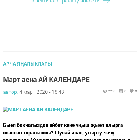
Перейти на страницу новости
АРЧА ЯҢАЛЫКЛАРЫ
Март аена АЙ КАЛЕНДАРЕ
автор,
4 март 2020 - 18:48
2203
0
0
Быел бакчагыздан әйбәт кенә уңыш җыеп алырга
исәпләп торасызмы? Шулай икән, утырту-чәчү
эшләрендә Ай календаренә карап алырга онытмагыз.