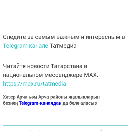
Следите за самым важным и интересным в
Telegram-канале
Татмедиа
Читайте новости Татарстана в
национальном мессенджере MАХ:
https://max.ru/tatmedia
Хәзер Арча һәм Арча районы яңалыкларын
безнең
Telegram-каналдан
да белә аласыз