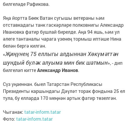
билгеләде Рафикова.
Яңа йортта Бөек Ватан сугышы ветераны һәм
отставкадагы танк гаскәрләре полковнигы Александр
Ивановка фатир бушлай бирелде. Аңа 94 яшь, һәм ул
әлеге тантаналы чарага үзенең тормыш иптәше Нина
белән бергә килгән.
Җиңүнең 75 еллыгы алдыннан Хөкүмәттән
«
шундый бүләк алуыма мин бик шатмын
», - дип
билгеләп китте
Александр Иванов
.
Сүз уңаеннан. быел Татарстан Республикасы
Президенты каршындагы Дәүләт торак фондына 25 ел
тула, бу елларда 170 меңнән артык фатир төзелгән.
Чыганак:
tatar-inform.tatar
Фото:
tatar-inform.tatar