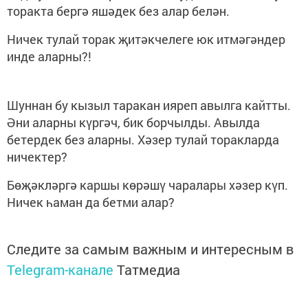
торакта бергә яшәдек без алар белән.
Ничек тулай торак җитәкчелеге юк итмәгәндер
инде аларны?!
Шуннан бу кызыл таракан ияреп авылга кайтты.
Әни аларны күргәч, бик борчылды. Авылда
бетердек без аларны. Хәзер тулай торакларда
ничектер?
Бөҗәкләргә каршы көрәшү чаралары хәзер күп.
Ничек һаман да бетми алар?
Следите за самым важным и интересным в
Telegram-канале
Татмедиа