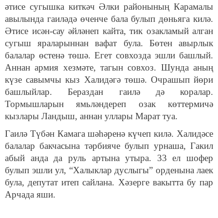
әтисе сугышка киткәч Әлки районының Карамалы
авылында гаиләдә өченче бала булып дөньяга килә.
Әтисе исән-сау әйләнеп кайта, тик озакламый алган
сугыш яраларыннан вафат була. Бөтен авырлык
балалар өстенә төшә. Егет совхозда эшли башлый.
Аннан армия хезмәте, тагын совхоз. Шунда аның
күзе савымчы кыз Халидәгә төшә. Очрашып йөри
башлыйлар. Бераздан гаилә дә коралар.
Тормышларын ямьләндереп озак көттермичә
кызлары Ландыш, аннан уллары Марат туа.
Гаилә Түбән Камага шәһәренә күчеп килә. Халидәсе
балалар бакчасына тәрбияче булып урнаша, Гакил
абый анда да руль артына утыра. 33 ел шофер
булып эшли ул, “Халыклар дуслыгы” орденына лаек
була, депутат итеп сайлана. Хәзерге вакытта бу пар
Арчада яши.