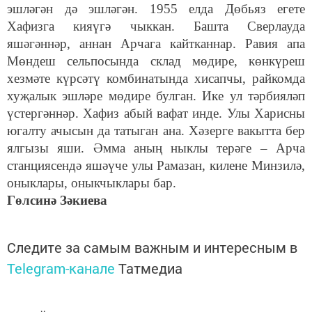
эшләгән дә эшләгән. 1955 елда Дөбьяз егете
Хафизга кияүгә чыккан. Башта Сверлауда
яшәгәннәр, аннан Арчага кайтканнар. Равия апа
Мөндеш сельпосында склад мөдире, көнкүреш
хезмәте күрсәтү комбинатында хисапчы, райкомда
хуҗалык эшләре мөдире булган. Ике ул тәрбияләп
үстергәннәр. Хафиз абый вафат инде. Улы Харисны
югалту ачысын да татыган ана. Хәзерге вакытта бер
ялгызы яши. Әмма аның ныклы терәге – Арча
станциясендә яшәүче улы Рамазан, килене Минзилә,
оныклары, оныкчыклары бар.
Гөлсинә Зәкиева
Следите за самым важным и интересным в
Telegram-канале
Татмедиа