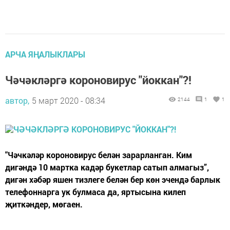
АРЧА ЯҢАЛЫКЛАРЫ
Чәчәкләргә короновирус "йоккан"?!
автор,
5 март 2020 - 08:34
2144
1
1
"Чәчкәләр короновирус белән зарарланган. Ким
дигәндә 10 мартка кадәр букетлар сатып алмагыз”,
дигән хәбәр яшен тизлеге белән бер көн эчендә барлык
телефоннарга ук булмаса да, яртысына килеп
җиткәндер, мөгаен.