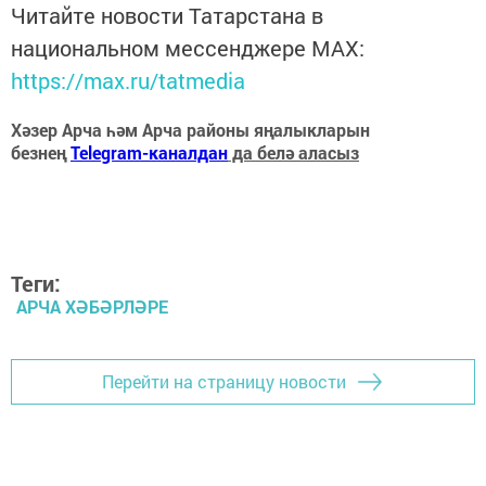
Читайте новости Татарстана в
национальном мессенджере MАХ:
https://max.ru/tatmedia
Хәзер Арча һәм Арча районы яңалыкларын
безнең
Telegram-каналдан
да белә аласыз
Теги:
АРЧА ХӘБӘРЛӘРЕ
Перейти на страницу новости