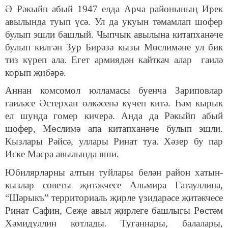
Ә Рәкыйп абый 1947 елда Арча районының Ирек
авылында туып үсә. Ул да укуын тәмамлап шофер
булып эшли башлый. Чыпчык авылына китапханәче
булып килгән Зур Бирәзә кызы Мөслимәне ул бик
тиз күреп ала. Егет армиядән кайткач алар гаилә
корып җибәрә.
Аннан комсомол юлламасы буенча Зариповлар
гаиләсе Әстерхан өлкәсенә күчеп китә. Һәм кырык
ел шунда гомер кичерә. Анда да Рәкыйп абый
шофер, Мөслимә апа китапханәче булып эшли.
Кызлары Рәйсә, уллары Ринат туа. Хәзер бу пар
Иске Масра авылында яши.
Юбилярларны алтын туйлары белән район хатын-
кызлар советы җитәкчесе Альмира Гатауллина,
“Шәрыкъ” территориаль җирле үзидарәсе җитәкчесе
Ринат Сафин, Сеҗе авыл җирлеге башлыгы Рөстәм
Хәмидуллин котлады. Туганнары, балалары,