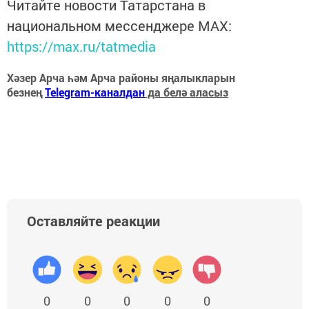
Читайте новости Татарстана в
национальном мессенджере MАХ:
https://max.ru/tatmedia
Хәзер Арча һәм Арча районы яңалыкларын
безнең
Telegram-каналдан
да белә аласыз
Оставляйте реакции
0
0
0
0
0