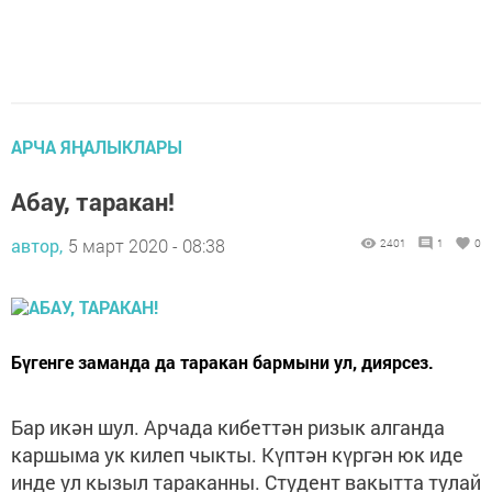
АРЧА ЯҢАЛЫКЛАРЫ
Абау, таракан!
автор,
5 март 2020 - 08:38
2401
1
0
Бүгенге заманда да таракан бармыни ул, диярсез.
Бар икән шул. Арчада кибеттән ризык алганда
каршыма ук килеп чыкты. Күптән күргән юк иде
инде ул кызыл тараканны. Студент вакытта тулай