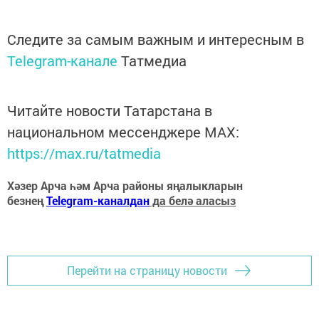
Следите за самым важным и интересным в
Telegram-канале
Татмедиа
Читайте новости Татарстана в
национальном мессенджере MАХ:
https://max.ru/tatmedia
Хәзер Арча һәм Арча районы яңалыкларын
безнең
Telegram-каналдан
да белә аласыз
Перейти на страницу новости