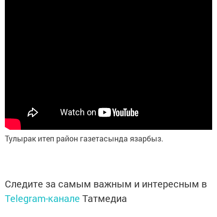
Тулырак итеп район газетасында язарбыз.
Следите за самым важным и интересным в
Telegram-канале
Татмедиа