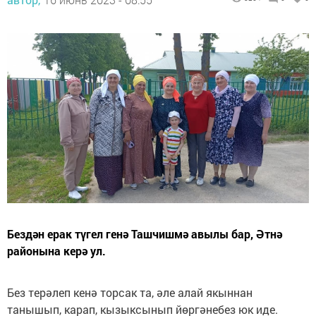
Бездән ерак түгел генә Ташчишмә авылы бар, Әтнә
районына керә ул.
Без терәлеп кенә торсак та, әле алай якыннан
танышып, карап, кызыксынып йөргәнебез юк иде.