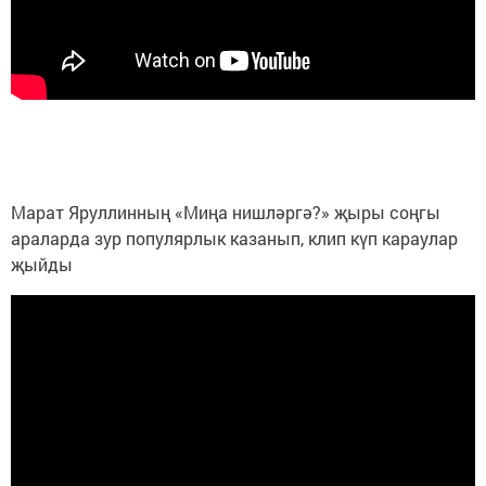
Марат Яруллинның «Миңа нишләргә?» җыры соңгы
араларда зур популярлык казанып, клип күп караулар
җыйды