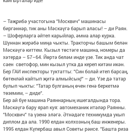
кайгырталар иде!
– Тәҗрибә участогына “Москвич“ машинасы
биргәннәр, тик аны Мәскәүгә барып аласы! – ди Раян.
– Шоферларга әйтеп карыйлар, әмма алар курка.
Шуннан жирәбә миңа чыкты. Тракторчы башым белән
Мәскәүгә киттем. Кызыл төстәге машина, номеры да
хәтердә – 57–64. Йөртә беләм инде үзе. Тик анда чат
саен светофор, мин кызыл утка да кереп китәм икән.
Бер ГАИ инспекторы туктатты: “Син болай итеп барсаң,
бөтенләй кайтып җитә алмыйсың!“ – ди. Үзе дә татар
булып чыкты: “Татар булганың өчен генә беркетмә
төземим, – диде“.
Бер ай буе машина Раяннарның ишегалдында тора.
Мәскәүгә бару ярап куя: автомеханик итәләр Раянны.
“Москвич“ та үзенә эләгә. Әтнәдәге техникумда укып
диплом да ала. 1990 елдан колхозның баш инженеры.
1995 елдан Күпербаш авыл Советы рәисе. “Башта риза