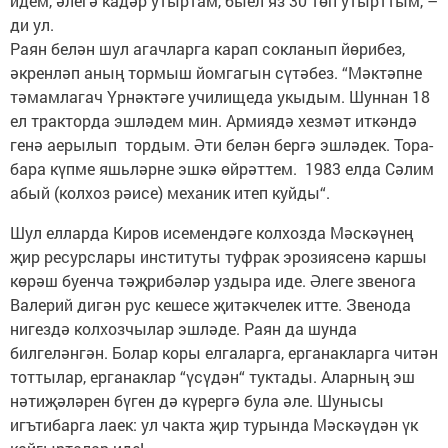
идем, әлегә кадәр утыртам, быел яз 30 төп утырттым, –
ди ул.
Раян белән шул агачларга карап сокланып йөрибез,
әкренләп аның тормыш йомгагын сүтәбез. “Мәктәпне
тәмамлагач Үрнәктәге училищеда укыдым. Шуннан 18
ел тракторда эшләдем мин. Армиядә хезмәт иткәндә
генә аерылып тордым. Әти белән бергә эшләдек. Тора-
бара күпме яшьләрне эшкә өйрәттем. 1983 елда Сәлим
абый (колхоз рәисе) механик итеп куйды“.
Шул елларда Киров исемендәге колхозда Мәскәүнең
җир ресурслары институты туфрак эрозиясенә каршы
көрәш буенча тәҗрибәләр уздыра иде. Әлеге звенога
Валерий дигән рус кешесе җитәкчелек итте. Звенода
нигездә колхозчылар эшләде. Раян да шунда
билгеләнгән. Болар коры елгаларга, ерганакларга читән
тоттылар, ерганаклар “үсүдән“ туктады. Аларның эш
нәтиҗәләрен бүген дә күрергә була әле. Шунысы
игътибарга лаек: ул чакта җир турында Мәскәүдән үк