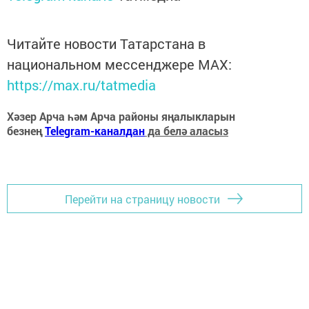
Читайте новости Татарстана в
национальном мессенджере MАХ:
https://max.ru/tatmedia
Хәзер Арча һәм Арча районы яңалыкларын
безнең
Telegram-каналдан
да белә аласыз
Перейти на страницу новости