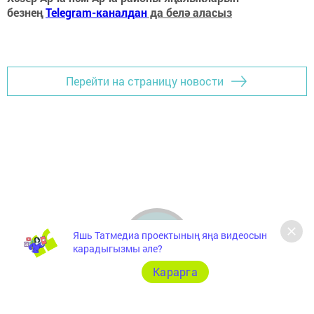
безнең
Telegram-каналдан
да белә аласыз
Перейти на страницу новости
Яшь Татмедиа проектының яңа видеосын
карадыгызмы әле?
Карарга