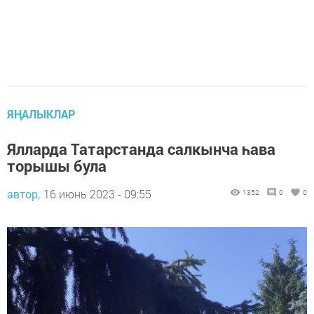
ЯҢАЛЫКЛАР
Ялларда Татарстанда салкынча һава
торышы була
автор,
16 июнь 2023 - 09:55
1352
0
0