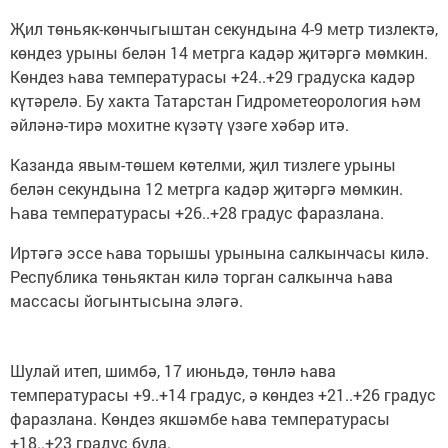
Җил төньяк-көнчыгыштан секундына 4-9 метр тизлектә,
көндез урыны белән 14 метрга кадәр җитәргә мөмкин.
Көндез һава температурасы +24..+29 градуска кадәр
күтәрелә. Бу хакта Татарстан Гидрометеорология һәм
әйләнә-тирә мохитне күзәтү үзәге хәбәр итә.
Казанда явым-төшем көтелми, җил тизлеге урыны
белән секундына 12 метрга кадәр җитәргә мөмкин.
Һава температурасы +26..+28 градус фаразлана.
Иртәгә эссе һава торышы урынына салкынчасы килә.
Республика төньяктан килә торган салкынча һава
массасы йогынтысына эләгә.
Шулай итеп, шимбә, 17 июньдә, төнлә һава
температурасы +9..+14 градус, ә көндез +21..+26 градус
фаразлана. Көндез якшәмбе һава температурасы
+18..+23 градус була.