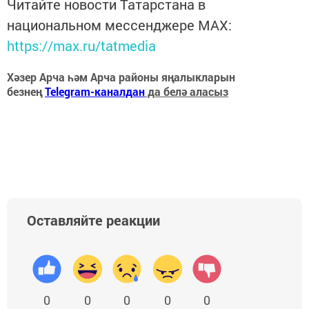
Читайте новости Татарстана в
национальном мессенджере MАХ:
https://max.ru/tatmedia
Хәзер Арча һәм Арча районы яңалыкларын
безнең
Telegram-каналдан
да белә аласыз
Оставляйте реакции
0
0
0
0
0