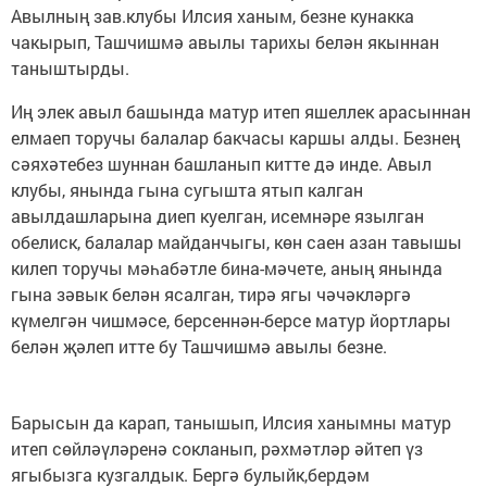
Авылның зав.клубы Илсия ханым, безне кунакка
чакырып, Ташчишмә авылы тарихы белән якыннан
таныштырды.
Иң элек авыл башында матур итеп яшеллек арасыннан
елмаеп торучы балалар бакчасы каршы алды. Безнең
сәяхәтебез шуннан башланып китте дә инде. Авыл
клубы, янында гына сугышта ятып калган
авылдашларына диеп куелган, исемнәре язылган
обелиск, балалар майданчыгы, көн саен азан тавышы
килеп торучы мәһабәтле бина-мәчете, аның янында
гына зәвык белән ясалган, тирә ягы чәчәкләргә
күмелгән чишмәсе, берсеннән-берсе матур йортлары
белән җәлеп итте бу Ташчишмә авылы безне.
Барысын да карап, танышып, Илсия ханымны матур
итеп сөйләүләренә сокланып, рәхмәтләр әйтеп үз
ягыбызга кузгалдык. Бергә булыйк,бердәм