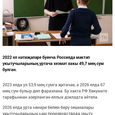
2022 ел нәтиҗәләре буенча Россиядә мәктәп
укытучыларының уртача хезмәт хакы 49,7 мең сум
булган.
2023 елда ул 53,9 мең сумга җитәчәк, ә 2026 елда 67
мең сум булыр дип фаразлана. Бу хакта РФ Хөкүмәте
тарафыннан әзерләнгән еллык докладта әйтелә.
2026 елда урта һөнәри белем бирү оешмалары
укытучыларының һәм производствода укыту