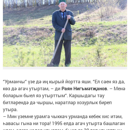
“Урманчы“ үзе дә иң кырый йортта яши. “Ел саен яз да,
көз дә агач утыртам, – ди
Раян Нигъмәтҗанов
. – Менә
боларын быел яз утырттым“. Каршыдагы тау
битләрендә дә чыршы, наратлар хозурлык биреп
утыра.
– Мин үземне урамга чыккач урманда кебек хис итәм,
һавасы гына ни тора! 1995 елда агач утырта башлаган