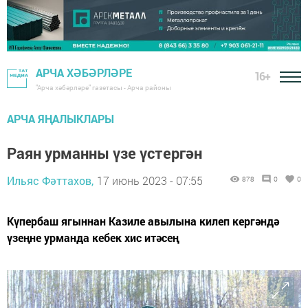
АРЧА ХӘБӘРЛӘРЕ
16+
"Арча хәбәрләре" газетасы - Арча районы
АРЧА ЯҢАЛЫКЛАРЫ
Раян урманны үзе үстергән
Ильяс Фәттахов,
17 июнь 2023 - 07:55
878
0
0
Күпербаш ягыннан Казиле авылына килеп кергәндә
үзеңне урманда кебек хис итәсең