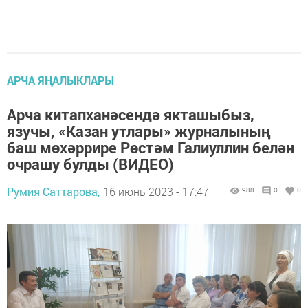
АРЧА ЯҢАЛЫКЛАРЫ
Арча китапханәсендә якташыбыз,
язучы, «Казан утлары» журналының
баш мөхәррире Рөстәм Галиуллин белән
очрашу булды (ВИДЕО)
Румия Саттарова,
16 июнь 2023 - 17:47
988
0
0