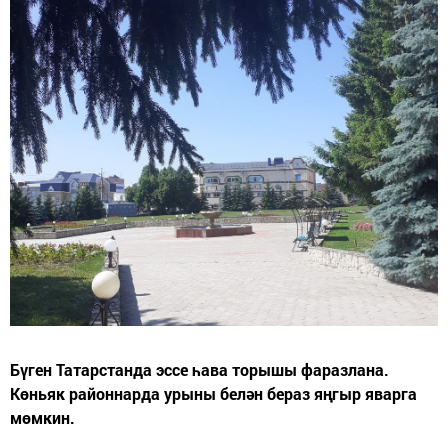
Бүген Татарстанда эссе һава торышы фаразлана.
Көньяк районнарда урыны белән бераз яңгыр яварга
мөмкин.