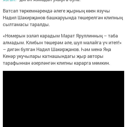
Ватсап төркемнәрендә әлеге җырның көен язучы
Надил Шакирҗанов башкаруында төшерелгән клипның
сылтамасы таралды.
«Номерын эзләп карадым Марат Яруллинның – таба
алмадым. Клибын төшерәм әле, шул малайга үч итеп!»
– дигән булган Надил Шакирҗанов. Һәм менә Яңа
Кенәр укучылары катнашындагы җыр авторы
тарафыннан әзерләнгән клипны карарга мөмкин.