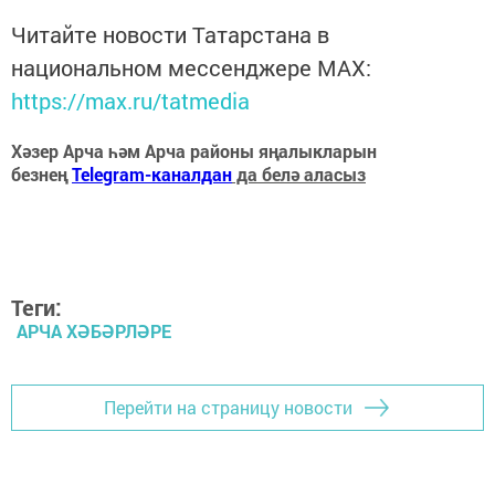
Читайте новости Татарстана в
национальном мессенджере MАХ:
https://max.ru/tatmedia
Хәзер Арча һәм Арча районы яңалыкларын
безнең
Telegram-каналдан
да белә аласыз
Теги:
АРЧА ХӘБӘРЛӘРЕ
Перейти на страницу новости