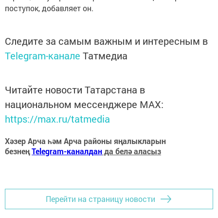
поступок, добавляет он.
Следите за самым важным и интересным в
Telegram-канале
Татмедиа
Читайте новости Татарстана в
национальном мессенджере MАХ:
https://max.ru/tatmedia
Хәзер Арча һәм Арча районы яңалыкларын
безнең
Telegram-каналдан
да белә аласыз
Перейти на страницу новости