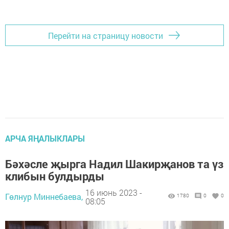
Перейти на страницу новости
АРЧА ЯҢАЛЫКЛАРЫ
Бәхәсле җырга Надил Шакирҗанов та үз
клибын булдырды
16 июнь 2023 -
Гөлнур Миннебаева,
1780
0
0
08:05