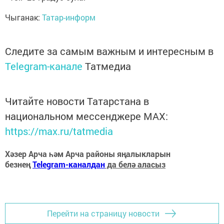
Чыганак:
Татар-информ
Следите за самым важным и интересным в
Telegram-канале
Татмедиа
Читайте новости Татарстана в
национальном мессенджере MАХ:
https://max.ru/tatmedia
Хәзер Арча һәм Арча районы яңалыкларын
безнең
Telegram-каналдан
да белә аласыз
Перейти на страницу новости