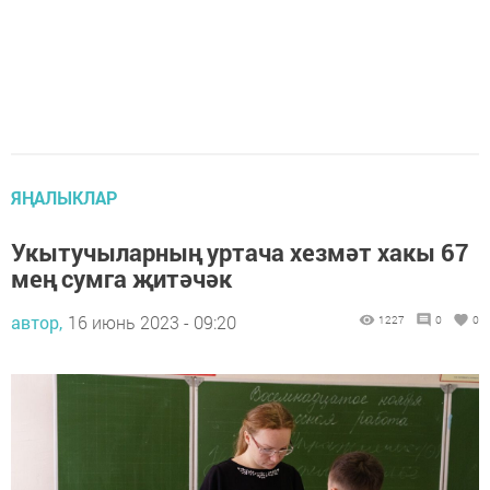
ЯҢАЛЫКЛАР
Укытучыларның уртача хезмәт хакы 67
мең сумга җитәчәк
автор,
16 июнь 2023 - 09:20
1227
0
0