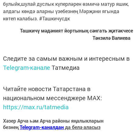
булыйк,шулай дуслык күперләрен өзмичә матур яшик,
алдагы көндә аларны үзебезнең Мәрҗәни ягында
көтеп калабыз. #Ташкичусдк
Ташкичү мәдәният йортының сәнгать җитәкчесе
Тәнзилә Вәлиева
Следите за самым важным и интересным в
Telegram-канале
Татмедиа
Читайте новости Татарстана в
национальном мессенджере MАХ:
https://max.ru/tatmedia
Хәзер Арча һәм Арча районы яңалыкларын
безнең
Telegram-каналдан
да белә аласыз