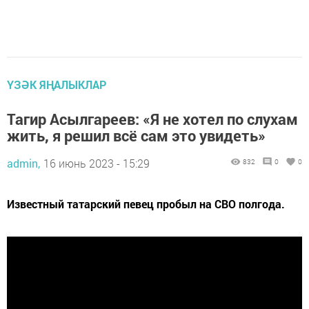
ҮЗӘК ЯҢАЛЫКЛАР
Тагир Асылгареев: «Я не хотел по слухам
жить, я решил всё сам это увидеть»
admin,
16 июнь 2023 - 15:29
832
0
0
Известный татарский певец пробыл на СВО полгода.