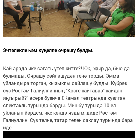
Эчтәлекле һәм күңелле очрашу булды.
Кай арада ике сәгать үтеп китте?! Юк, җыр да, бию дә
булмады. Очрашу сөйләшүдән генә торды. Әмма
уйландыра торган, кызыклы сөйләшү булды. Күбрәк
сүз Рөстәм Галиуллинның "Көзге кайтаваз" кайдан
яңгырый?" әсәре буенча Г.Камал театрында куелган
спектакль турында барды. Мин бу турыда 10 ел
уйланып йөрдем, ике көндә яздым, диде Рөстәм
Галиуллин. Сүз телне, татар телен саклау турында бара
иде.