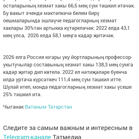
осталарының хезмәт хакы 66,5 мең сум тәшкил итәчәк.
Бу вакыт эчендә мәктәпкәчә белем бирү
оешмаларында эшләүче педагогларның хезмәт
хаклары 30%тан артыкка күтәреләчәк: 2022 елда 43,1
мең улса, 2026 елда 58,1 меңгә кадәр җитәчәк.
2026 елга Россия югары уку йортларының профессор-
укытучылар составының хезмәт хакы 138,3 мең сумга
кадәр җитәр дип көтелә. 2022 ел нәтиҗәләре буенча
илдә уртача күрсәткеч 111,4 мең сум тәшкил итте.
Шулай итеп, монда педагогларның хезмәт хакы үсеше
25% тәшкил итә.
Чыганак
Ватаным Татарстан
Следите за самым важным и интересным в
Telegram-канале
Татмедиа