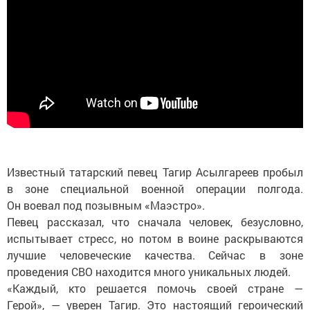
Известный татарский певец Тагир Асылгареев пробыл
в зоне специальной военной операции полгода.
Он воевал под позывным «Маэстро».
Певец рассказал, что сначала человек, безусловно,
испытывает стресс, но потом в воине раскрываются
лучшие человеческие качества. Сейчас в зоне
проведения СВО находится много уникальных людей.
«Каждый, кто решается помочь своей стране —
Герой», — уверен Тагир. Это настоящий героический