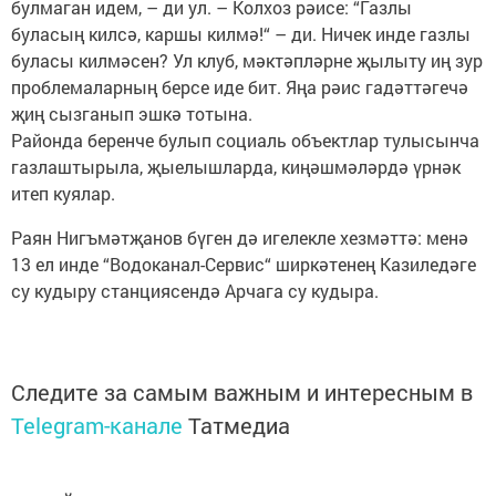
булмаган идем, – ди ул. – Колхоз рәисе: “Газлы
буласың килсә, каршы килмә!“ – ди. Ничек инде газлы
буласы килмәсен? Ул клуб, мәктәпләрне җылыту иң зур
проблемаларның берсе иде бит. Яңа рәис гадәттәгечә
җиң сызганып эшкә тотына.
Районда беренче булып социаль объектлар тулысынча
газлаштырыла, җыелышларда, киңәшмәләрдә үрнәк
итеп куялар.
Раян Нигъмәтҗанов бүген дә игелекле хезмәттә: менә
13 ел инде “Водоканал-Сервис“ ширкәтенең Казиледәге
су кудыру станциясендә Арчага су кудыра.
Следите за самым важным и интересным в
Telegram-канале
Татмедиа