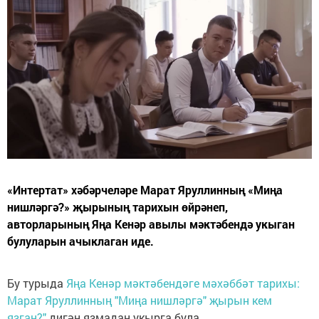
«Интертат» хәбәрчеләре Марат Яруллинның «Миңа
нишләргә?» җырының тарихын өйрәнеп,
авторларының Яңа Кенәр авылы мәктәбендә укыган
булуларын ачыклаган иде.
Бу турыда
Яңа Кенәр мәктәбендәге мәхәббәт тарихы:
Марат Яруллинның "Миңа нишләргә" җырын кем
язган?"
дигән язмадан укырга була.