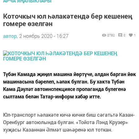
АРЧА ЯҢАЛЫКЛАРЫ
Коточкыч юл һәлакәтендә бер кешенең
гомере өзелгән
автор,
2 ноябрь 2020 - 16:27
2782
0
1
Түбән Камада җиңел машина йөртүче, алдан барган йөк
машинасына бәрелеп, һәлак булган. Бу хакта Түбән
Кама Дәүләт автоинспекциясе пропаганда бүлегенә
сылтама белән Татар-информ хәбәр итте.
Юл-транспорт һәлакәте кичә кичке биш сәгатьтә Казан-
Оренбург автоюлында булган. «Тойота Лэнд Крузер»
хуҗасы Казаннан Әлмәт шәһәренә юл тоткан.