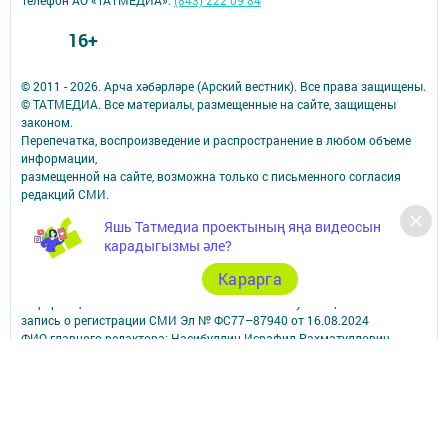
Телефон АО «ТАТМЕДИА»:
(843) 222 09 84
16+
© 2011 - 2026. Арча хәбәрләре (Арский вестник). Все права защищены.
© ТАТМЕДИА. Все материалы, размещенные на сайте, защищены
законом.
Перепечатка, воспроизведение и распространение в любом объеме
информации,
размещенной на сайте, возможна только с письменного согласия
редакций СМИ.
При поддержке Республиканского агентства по печати и массовым
Яшь Татмедиа проектының яңа видеосын
коммуникациям.
карадыгызмы әле?
Наименование СМИ: Арча хәбәрләре (Арский вестник)
СМИ зарегистрировано Федеральной службой по надзору в сфере
Карарга
связи,
информационных технологий и массовых коммуникаций
запись о регистрации СМИ Эл № ФС77–87940 от 16.08.2024
ФИО главного редактора: Насибуллин Исрафил Рахматуллович
Адрес редакции: 422000, Российская Федерация, Республика
Татарстан, Арский муниципальный район, г. Арск, ул. Банковская, д.
2а
Адрес учредителя: 420066, Россия, Республика Татарстан, Г.Казань,
ул.Декабристов, д.2
Телефон редакции: 8(84366) 3-10-58, 89179076963.