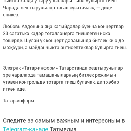
тыйган хәлдә утыру урыннары гына булырга тиеш.
Чарада оештыручылар төгәл күзәтәчәк», — диде
спикер.
Любовь Авдонина яңа кагыйдәләр буенча концертлар
23 сәгатькә кадәр төгәлләнергә тиешлеген искә
төшерде. Шулай ук концерт дәвамында битлек кию дә
мәҗбүри, ә мәйданчыкта антисептиклар булырга тиеш.
Элегрәк «Татар-информ» Татарстанда оештыручылар
эре чараларда тамашачыларның битлек режимын
үтәвен контрольдә тотарга тиеш булачак, дип хәбәр
иткән иде.
Татар-информ
Следите за самым важным и интересным в
Telegram-канале
Татмедиа