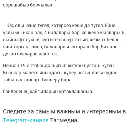
сорашабыз борчылып.
-- Юк, олы кеше түгел, хәтерсез кеше дә түгел, 50не
уздымы икән әле, 4 балалары бар, кечкенә кызлары 6
сыйныфта укый, күп итеп сыер тотып, хезмәт белән
яши торган гаилә, балаларны күтәрәсе бар бит әле... --
дигән сүзләрне ишеттек.
Өеннән 19 октябрьдә чыгып киткән булган. Бүген
Кышкар мәчете янындагы күпер астындагы судан
табып алганнар. Тикшерү бара.
Гаиләсенең кайгыларын уртаклашабыз.
Следите за самым важным и интересным в
Telegram-канале
Татмедиа