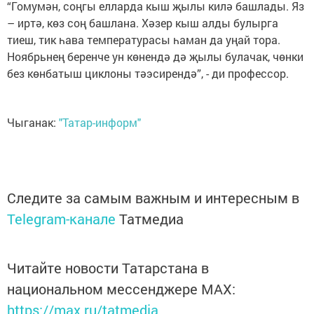
“Гомумән, соңгы елларда кыш җылы килә башлады. Яз
– иртә, көз соң башлана. Хәзер кыш алды булырга
тиеш, тик һава температурасы һаман да уңай тора.
Ноябрьнең беренче ун көнендә дә җылы булачак, чөнки
без көнбатыш циклоны тәэсирендә”, - ди профессор.
Чыганак:
"Татар-информ"
Следите за самым важным и интересным в
Telegram-канале
Татмедиа
Читайте новости Татарстана в
национальном мессенджере MАХ:
https://max.ru/tatmedia