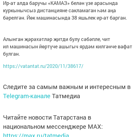
Ир-ат алда баручы «КАМАЗ» белән үзе арасында
куркынычсыз дистанцияне сакламаган һәм аңа
бәрелгән. Йөк машинасында 38 яшьлек ир-ат барган.
Алынган җәрәхәтләр җитди булу сәбәпле, чит
ил машинасын йөртүче ашыгыч ярдәм килгәнче вафат
булган.
https://vatantat.ru/2020/11/38617/
Следите за самым важным и интересным в
Telegram-канале
Татмедиа
Читайте новости Татарстана в
национальном мессенджере MАХ:
https://max.ru/tatmedia