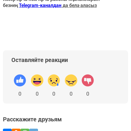
безнең
Telegram-каналдан
да белә аласыз
Оставляйте реакции
0
0
0
0
0
Расскажите друзьям