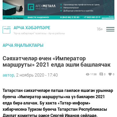
АРЧА ХӘБӘРЛӘРЕ
16+
"Арча хәбәрләре" газетасы - Арча районы
АРЧА ЯҢАЛЫКЛАРЫ
Сәяхәтчеләр өчен «Император
маршруты» 2021 елда эшли башлаячак
автор,
2 ноябрь 2020 - 17:40
1138
0
0
Татарстан сәяхәтчеләре патша гаиләсе яшәгән урыннар
буенча «Император маршруты»на үз бәяләрен 2021
елда бирә алачак. Бу хакта «Татар-информ»
хәбәрчесенә Туризм буенча Татарстан Республикасы
Дәүләт комитеты рәисе Сергей Иванов сөйләде.