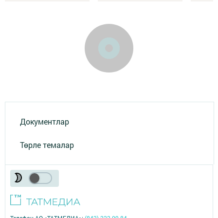
Документлар
Төрле темалар