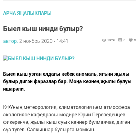
АРЧА ЯҢАЛЫКЛАРЫ
Быел кыш нинди булыр?
автор,
2 ноябрь 2020 - 14:41
1929
0
0
Быел кыш узган елдагы кебек аномаль, ягъни җылы
булыр дигән фаразлар бар. Моңа көзнең җылы булуы
ишарәли.
КФУның метеорология, климатология һәм атмосфера
экологиясе кафедрасы мөдире Юрий Переведенцев
фикеренчә, җылы кыш суык көннәр булмаячак, дигән
сүз түгел. Салкыннар булырга мөмкин.