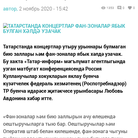
автор,
2 ноябрь 2020 - 15:42
1353
0
0
Татарстанда концертлар утыру урыннары булмаган
бию заллары һәм фан-зоналар ябык хәлдә узачак.
Бу хакта «Татар-информ» мәгълүмат агентлыгында
узган матбугат конференциясендә Россия
Кулланучылар хокукларын яклау буенча
күзәтчелек федераль хезмәтенең (Роспотребнадзор)
ТР буенча идарәсе җитәкчесе урынбасары Любовь
Авдонина хәбәр итте.
«Фан-зоналар һәм бию заллырын ачу өлешендә
оештыручыларга тыю бар. Оештыручылар һәм
Оператив штаб белән килешенде, фан-зонага чыгуны