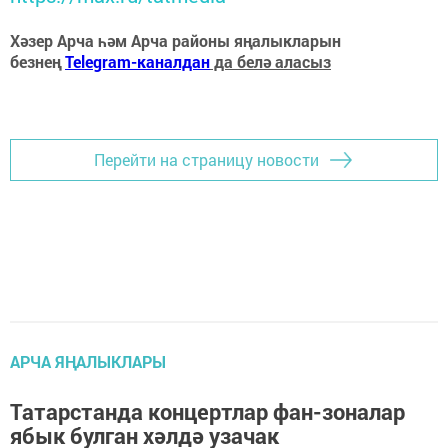
Хәзер Арча һәм Арча районы яңалыкларын
безнең
Telegram-каналдан
да белә аласыз
Перейти на страницу новости
АРЧА ЯҢАЛЫКЛАРЫ
Татарстанда концертлар фан-зоналар
ябык булган хәлдә узачак