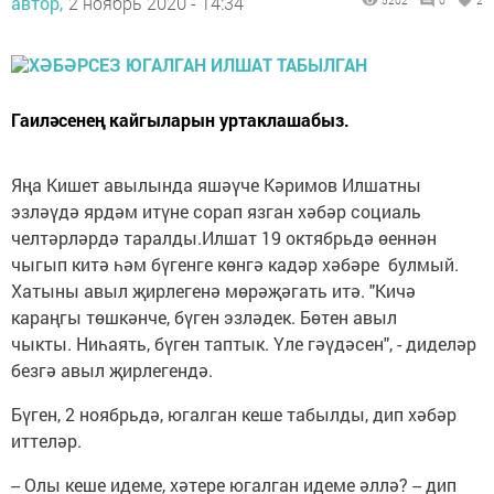
автор,
2 ноябрь 2020 - 14:34
5202
0
2
Гаиләсенең кайгыларын уртаклашабыз.
Яңа Кишет авылында яшәүче Кәримов Илшатны
эзләүдә ярдәм итүне сорап язган хәбәр социаль
челтәрләрдә таралды.Илшат 19 октябрьдә өеннән
чыгып китә һәм бүгенге көнгә кадәр хәбәре булмый.
Хатыны авыл җирлегенә мөрәҗәгать итә. "Кичә
караңгы төшкәнче, бүген эзләдек. Бөтен авыл
чыкты. Ниһаять, бүген таптык. Үле гәүдәсен", - диделәр
безгә авыл җирлегендә.
Бүген, 2 ноябрьдә, югалган кеше табылды, дип хәбәр
иттеләр.
-- Олы кеше идеме, хәтере югалган идеме әллә? -- дип