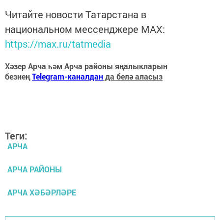
Читайте новости Татарстана в
национальном мессенджере MАХ:
https://max.ru/tatmedia
Хәзер Арча һәм Арча районы яңалыкларын
безнең
Telegram-каналдан
да белә аласыз
Теги:
АРЧА
АРЧА РАЙОНЫ
АРЧА ХӘБӘРЛӘРЕ