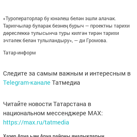
«Туроператорлар бу юнәлеш белән эшли алачак.
Тарихчылар буларак безнең бурыч — проектны тарихи
дөреслеккә тулысынча туры килгән тирән тарихи
эчтәлек белән тулыландыру», — ди Громова.
Татар-информ
Следите за самым важным и интересным в
Telegram-канале
Татмедиа
Читайте новости Татарстана в
национальном мессенджере MАХ:
https://max.ru/tatmedia
Хәзер Арча һәм Арча районы яңалыкларын