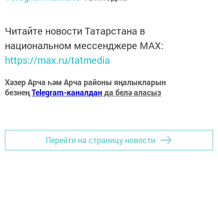
Читайте новости Татарстана в
национальном мессенджере MАХ:
https://max.ru/tatmedia
Хәзер Арча һәм Арча районы яңалыкларын
безнең
Telegram-каналдан
да белә аласыз
Перейти на страницу новости