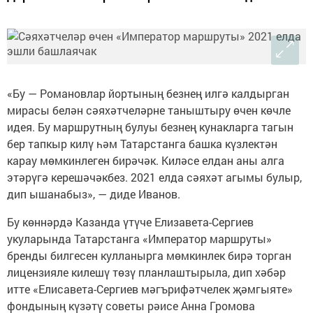
«Бу — Романовлар йортының безнең илгә калдырган
мирасы белән сәяхәтчеләрне таныштыру өчен көчле
идея. Бу маршрутның булуы безнең кунакларга тагын
бер тапкыр килү һәм Татарстанга башка күзлектән
карау мөмкинлеген бирәчәк. Киләсе елдан аны алга
этәрүгә керешәчәкбез. 2021 елда сәяхәт агымы булыр,
дип ышанабыз», — диде Иванов.
Бу көннәрдә Казанда үтүче Елизавета-Сергиев
укуларында Татарстанга «Император маршруты»
бренды билгесен кулланырга мөмкинлек бирә торган
лицензияле килешү төзү планлаштырыла, дип хәбәр
итте «Елисавета-Сергиев мәгърифәтчелек җәмгыяте»
фондының күзәтү советы рәисе Анна Громова