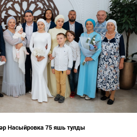
әр Насыйровка 75 яшь тулды