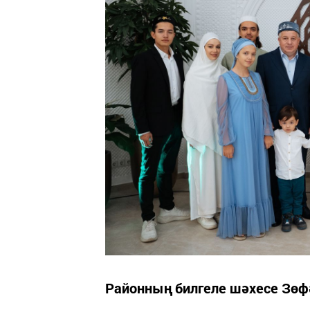
Районның билгеле шәхесе Зөф