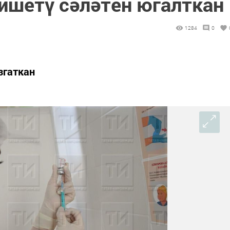
 ишетү сәләтен югалткан
1284
0
згаткан