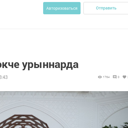
Отправить
Авторизоваться
әкче урыннарда
3:43
1764
0