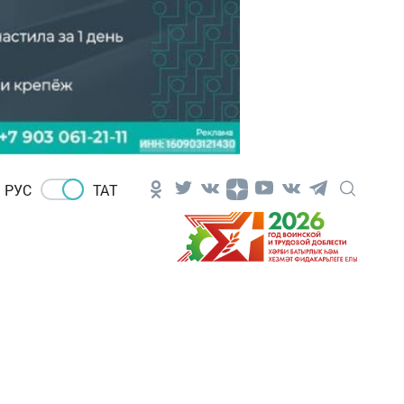
РУС
ТАТ