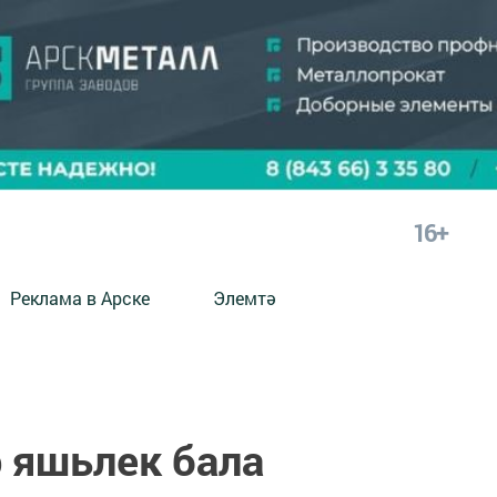
16+
Реклама в Арске
Элемтә
р яшьлек бала