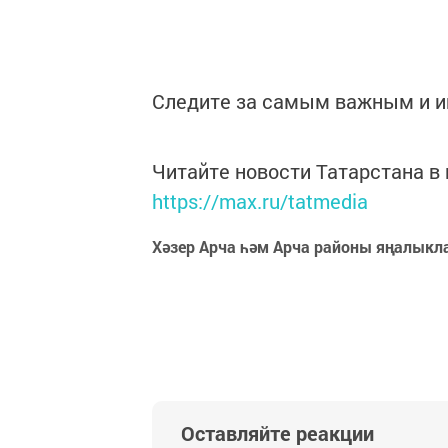
Следите за самым важным и 
Читайте новости Татарстана 
https://max.ru/tatmedia
Хәзер Арча һәм Арча районы яңалыкл
Оставляйте реакции