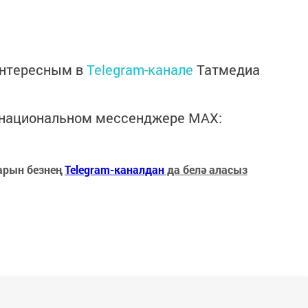
интересным в
Telegram-канале
Татмедиа
в национальном мессенджере MАХ:
арын безнең
Telegram-каналдан
да белә аласыз