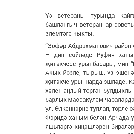
Үз ветераны турында кайг
башлангыч ветераннар советы
элемтәгә чыкты.
“Зөфәр Абдрахманович район с
– дип сөйләде Руфия ханы
җитәкчесе урынбасары, мин “
Ачык йөзле, тырыш, үз эшенә
җитәкче урыннарда эшләде. Ка
хәлен аңлый торган булдыклы 
барлык массакүләм чараларда 
ул. Өлкәннәрне туплап, төрле
Фәридә ханым белән Арчада үз
яшьләргә киңәшләрен бирәләр