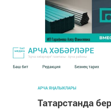
АРЧА ХӘБӘРЛӘРЕ
"Арча хәбәрләре" газетасы - Арча районы
Баш бит
Редакция
Безнең тарих
АРЧА ЯҢАЛЫКЛАРЫ
Татарстанда бе