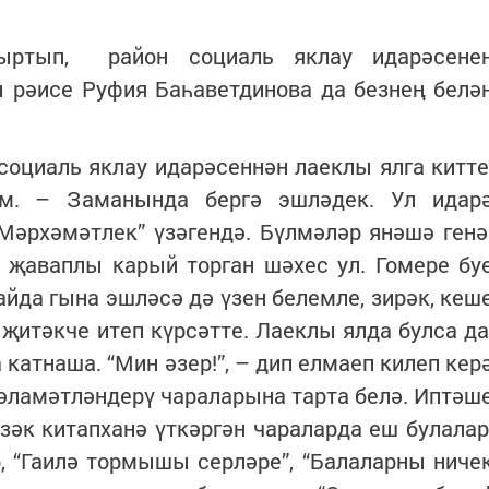
ыртып, район социаль яклау идарәсене
 рәисе Руфия Баһаветдинова да безнең белә
оциаль яклау идарәсеннән лаеклы ялга китте
м. – Заманында бергә эшләдек. Ул идар
Мәрхәмәтлек” үзәгендә. Бүлмәләр янәшә генә
 җаваплы карый торган шәхес ул. Гомере бу
йда гына эшләсә дә үзен белемле, зирәк, кеш
җитәкче итеп күрсәтте. Лаеклы ялда булса да
катнаша. “Мин әзер!”, – дип елмаеп килеп кер
 сәламәтләндерү чараларына тарта белә. Иптәш
әк китапханә үткәргән чараларда еш булалар
, “Гаилә тормышы серләре”, “Балаларны ниче