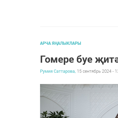
АРЧА ЯҢАЛЫКЛАРЫ
Гомере буе җит
Румия Саттарова,
15 сентябрь 2024 - 1