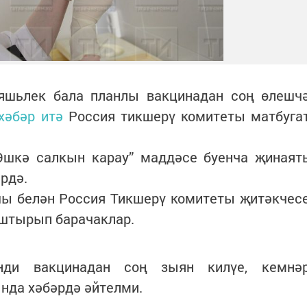
яшьлек бала планлы вакцинадан соң өлешч
хәбәр итә
Россия тикшерү комитеты матбуга
Эшкә салкын карау” маддәсе буенча җинаят
рдә.
ы белән Россия Тикшерү комитеты җитәкчес
штырып барачаклар.
нди вакцинадан соң зыян килүе, кемнә
нда хәбәрдә әйтелми.