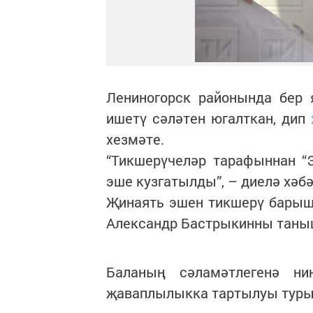
Лениногорск районында бер 
ишетү сәләтен югалткан, дип
хезмәте.
“Тикшерүчеләр тарафыннан “
эше кузгатылды”, – диелә хәбә
Җинаять эшен тикшерү барыш
Александр Бастрыкинны таны
Баланың сәламәтлегенә ни
җаваплылыкка тартылуы туры