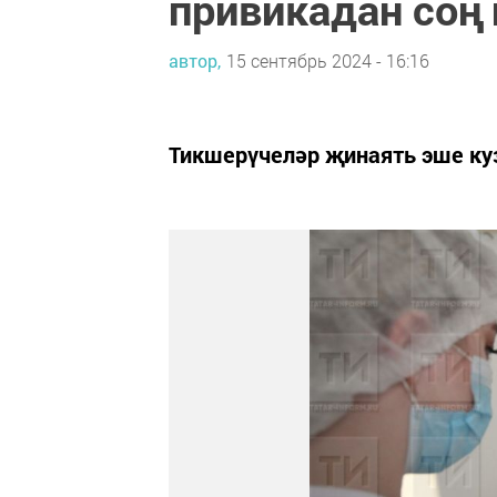
привикадан соң
автор,
15 сентябрь 2024 - 16:16
Тикшерүчеләр җинаять эше ку