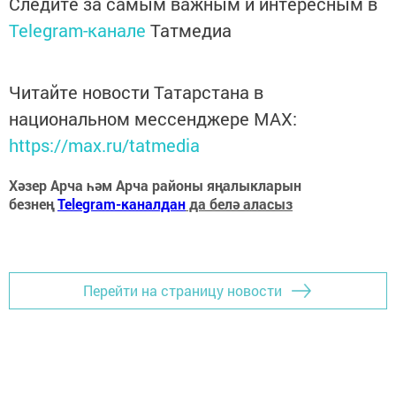
Следите за самым важным и интересным в
Telegram-канале
Татмедиа
Читайте новости Татарстана в
национальном мессенджере MАХ:
https://max.ru/tatmedia
Хәзер Арча һәм Арча районы яңалыкларын
безнең
Telegram-каналдан
да белә аласыз
Перейти на страницу новости