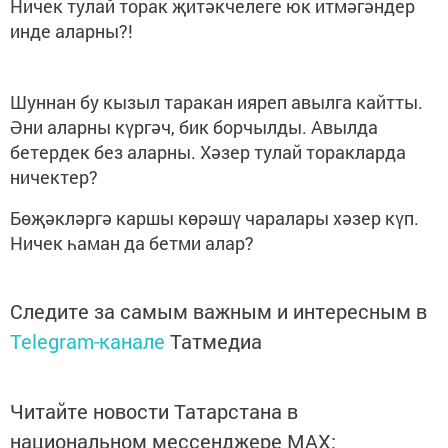
Ничек тулай торак җитәкчелеге юк итмәгәндер
инде аларны?!
Шуннан бу кызыл таракан ияреп авылга кайтты.
Әни аларны күргәч, бик борчылды. Авылда
бетердек без аларны. Хәзер тулай торакларда
ничектер?
Бөҗәкләргә каршы көрәшү чаралары хәзер күп.
Ничек һаман да бетми алар?
Следите за самым важным и интересным в
Telegram-канале
Татмедиа
Читайте новости Татарстана в
национальном мессенджере MАХ: