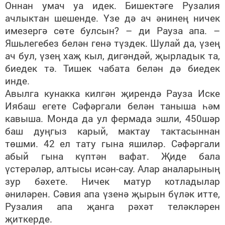
Оннан умач уа идек. Бишектәге Рузалия
ачлыктан шешенде. Үзе дә ач әнинең ничек
имезергә сөте булсын? – ди Рауза апа. –
Яшьлегебез белән генә түздек. Шулай да, үзең
ач бул, үзең хаҗ кыл, дигәндәй, җырладык та,
биедек тә. Тишек чабата белән дә биедек
инде.
Авылга кунакка килгән җирендә Рауза Иске
Иябаш егете Сәфәргали белән таныша һәм
кавыша. Монда да ул фермада эшли, 450шәр
баш дуңгыз карый, мактау тактасыннан
төшми. 42 ел тату гына яшиләр. Сәфәргали
абый гына күптән вафат. Җиде бала
үстерәләр, алтысы исән-сау. Алар аналарының
зур бәхете. Ничек матур котладылар
әниләрен. Сәвия апа үзенә җырын бүләк итте,
Рузалия апа җанга рәхәт теләкләрен
җиткерде.