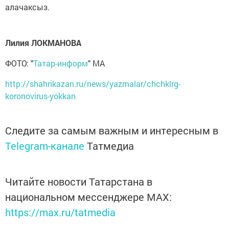
алачаксыз.
Лилия ЛОКМАНОВА
ФОТО: "
Татар-информ
" МА
http://shahrikazan.ru/news/yazmalar/chchklrg-
koronovirus-yokkan
Следите за самым важным и интересным в
Telegram-канале
Татмедиа
Читайте новости Татарстана в
национальном мессенджере MАХ:
https://max.ru/tatmedia