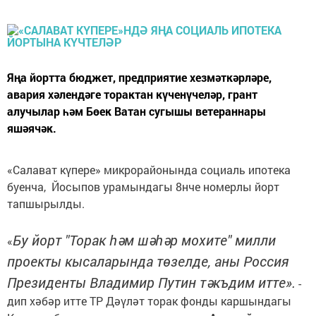
Яңа йортта бюджет, предприятие хезмәткәрләре,
авария хәлендәге торактан күченүчеләр, грант
алучылар һәм Бөек Ватан сугышы ветераннары
яшәячәк.
«Салават күпере» микрорайонында социаль ипотека
буенча, Йосыпов урамындагы 8нче номерлы йорт
тапшырылды.
Бу йорт "Торак һәм шәһәр мохите" милли
«
проекты кысаларында төзелде, аны Россия
Президенты Владимир Путин тәкъдим итте».
-
дип хәбәр итте ТР Дәүләт торак фонды каршындагы