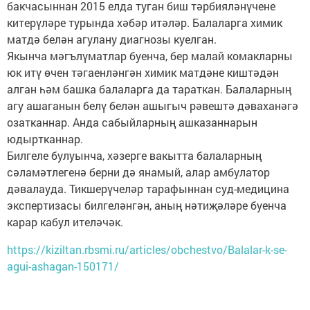
бакчасыннан 2015 елда туган биш тәрбияләнүчене
китерүләре турында хәбәр итәләр. Балаларга химик
матдә белән агулану диагнозы куелган.
Якынча мәгълүматлар буенча, бер малай комакларны
юк итү өчен тәгаенләнгән химик матдәне киштәдән
алган һәм башка балаларга да тараткан. Балаларның
агу ашаганын белү белән ашыгыч рәвештә дәваханәгә
озатканнар. Анда сабыйларның ашказаннарын
юдыртканнар.
Билгеле булуынча, хәзерге вакытта балаларның
сәламәтлегенә берни дә янамый, алар амбулатор
дәвалауда. Тикшерүчеләр тарафыннан суд-медицина
экспертизасы билгеләнгән, аның нәтиҗәләре буенча
карар кабул ителәчәк.
https://kiziltan.rbsmi.ru/articles/obchestvo/Balalar-k-se-
agui-ashagan-150171/