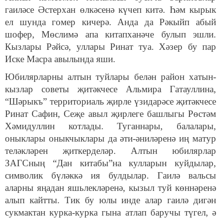
гаиләсе Әстерхан өлкәсенә күчеп китә. Һәм кырык
ел шунда гомер кичерә. Анда да Рәкыйп абый
шофер, Мөслимә апа китапханәче булып эшли.
Кызлары Рәйсә, уллары Ринат туа. Хәзер бу пар
Иске Масра авылында яши.
Юбилярларны алтын туйлары белән район хатын-
кызлар советы җитәкчесе Альмира Гатауллина,
“Шәрыкъ” территориаль җирле үзидарәсе җитәкчесе
Ринат Сафин, Сеҗе авыл җирлеге башлыгы Рөстәм
Хәмидуллин котлады. Туганнары, балалары,
оныклары оныкчыклары да әти-әниләренә иң матур
теләкләрен җиткерделәр. Алтын юбилярлар
ЗАГСның “Дан китабы”на кулларын куйдылар,
символик бүләккә ия булдылар. Гаилә вальсы
аларны яңадан яшьлекләренә, кызыл туй көннәренә
алып кайтты. Тик бу юлы инде алар гаилә дигән
сукмактан курка-курка гына атлап баручы түгел, ә