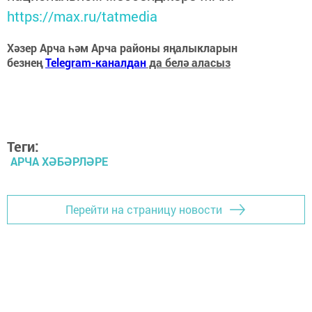
https://max.ru/tatmedia
Хәзер Арча һәм Арча районы яңалыкларын
безнең
Telegram-каналдан
да белә аласыз
Теги:
АРЧА ХӘБӘРЛӘРЕ
Перейти на страницу новости