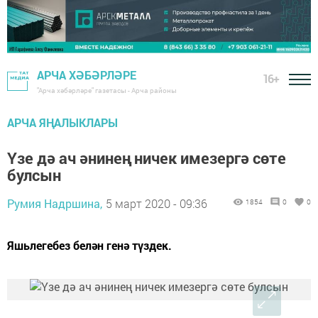
АРЧА ХӘБӘРЛӘРЕ
16+
"Арча хәбәрләре" газетасы - Арча районы
АРЧА ЯҢАЛЫКЛАРЫ
Үзе дә ач әнинең ничек имезергә сөте
булсын
Румия Надршина,
5 март 2020 - 09:36
1854
0
0
Яшьлегебез белән генә түздек.