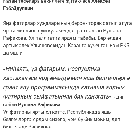
Казан төбәкара вәкиллеге җитәкчесе
Алексей
Гобәйдуллин
.
Яңа фатирлар хуҗаларының берсе - торак сатып алуга
ярты миллион сум күләмендә грант алган Рушана
Рафикова. Ул паллиатив ярдәм табибы. Бер елдан
артык элек Ульяновскидан Казанга күченгән һәм РКБ
да эшли.
Ниһаять, үз фатирым. Республика
«
хастаханәсе ярдәмендә мин яшь белгечләргә
грант алу программасында катнаша алдым.
Фатирның сыйфатыннан бик канәгать
», - дип
сөйли
Рушана Рафикова.
Ул фатирны ярты ел көтте. Республикада яшь
белгечләргә ярдәм сизелә, һәм бу бик мөһим, дип
билгеләде Рафикова.