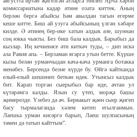
августта иртән җигелгән атларга төялеп Арча хәрби
комиссариатына кадәр әтине озата киттек. Аның
берлән бергә абыйсы һәм авылдан тагын егерме
кеше китте. Биш ай узуга абыйсының үлгән хәбәре
килде. Ә әтинең бер-ике хатын алдык әле, шуннан
соң юкка чыкты. Без биш бала калдык. Барыбыз да
кызлар. Иң кечкенәсе әти киткәч туды, – дип искә
ала Равия апа. – Берзаман ягарга утын бетте. Күрше
кызы белән урманчыдан кача-кача урманга ботакка
менәбез. Берсендә безне күрде бу. Өйгә кайтканда
елый-елый шешенеп беткән идек. Утынсыз калдык
бит. Карап торган сыерыбыз бар иде, ачтан ул
күтәрәмгә калды. Язын су үтеп, морҗа башы
җимерелде. Үзебез дә ач. Бервакыт җәен сыер җигеп
басу тырмалаганда хәлем китеп егылганмын.
Лаешка урман кисәргә барып, Лаеш шулпасының
тәмен дә татып кайттым”.