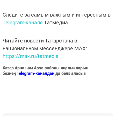
Следите за самым важным и интересным в
Telegram-канале
Татмедиа
Читайте новости Татарстана в
национальном мессенджере MАХ:
https://max.ru/tatmedia
Хәзер Арча һәм Арча районы яңалыкларын
безнең
Telegram-каналдан
да белә аласыз