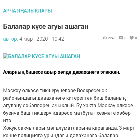
АРЧА ЯҢАЛЫКЛАРЫ
Балалар күсе агуы ашаган
автор,
4 март 2020 - 19:42
2240
0
0
Аларның бишесе авыр хәлдә дәваханәгә эләккән.
Мәскәү өлкәсе тикшерүчеләре Воскресенск
районындагы дәваханәгә китерелгән биш баланың
агулану сәбәпләрен ачыклый. Бу хакта Мәскәү өлкәсе
буенча баш тикшерү идарәсе матбугат хезмәте хәбәр
итә.
Хокук сакчылары мәгълүматларына караганда, 3 март
көнне полициягә урындагы дәваханәгә балалар