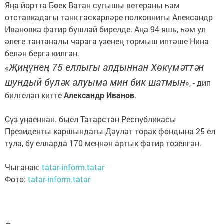
Яңа йортта Бөек Ватан сугышы ветераны һәм
отставкадагы танк гаскәрләре полковнигы Александр
Ивановка фатир бушлай бирелде. Аңа 94 яшь, һәм ул
әлеге тантаналы чарага үзенең тормыш иптәше Нина
белән бергә килгән.
Җиңүнең 75 еллыгы алдыннан Хөкүмәттән
«
шундый бүләк алуыма мин бик шатмын
», - дип
билгеләп китте
Александр Иванов
.
Сүз уңаеннан. быел Татарстан Республикасы
Президенты каршындагы Дәүләт торак фондына 25 ел
тула, бу елларда 170 меңнән артык фатир төзелгән.
Чыганак:
tatar-inform.tatar
Фото:
tatar-inform.tatar