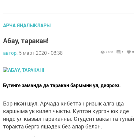
АРЧА ЯҢАЛЫКЛАРЫ
Абау, таракан!
автор,
5 март 2020 - 08:38
2400
1
0
Бүгенге заманда да таракан бармыни ул, диярсез.
Бар икән шул. Арчада кибеттән ризык алганда
каршыма ук килеп чыкты. Күптән күргән юк иде
инде ул кызыл тараканны. Студент вакытта тулай
торакта бергә яшәдек без алар белән.