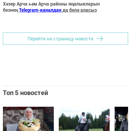
Хәзер Арча һәм Арча районы яңалыкларын
безнең
Telegram-каналдан
да белә аласыз
Перейти на страницу новости
Топ 5 новостей