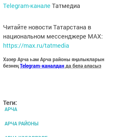
Telegram-канале
Татмедиа
Читайте новости Татарстана в
национальном мессенджере MАХ:
https://max.ru/tatmedia
Хәзер Арча һәм Арча районы яңалыкларын
безнең
Telegram-каналдан
да белә аласыз
Теги:
АРЧА
АРЧА РАЙОНЫ