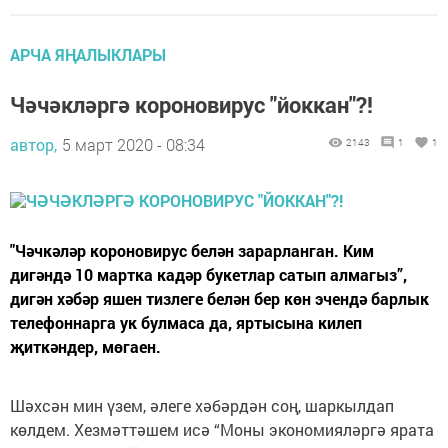
АРЧА ЯҢАЛЫКЛАРЫ
Чәчәкләргә короновирус "йоккан"?!
автор,
5 март 2020 - 08:34
2143
1
1
"Чәчкәләр короновирус белән зарарланган. Ким
дигәндә 10 мартка кадәр букетлар сатып алмагыз”,
дигән хәбәр яшен тизлеге белән бер көн эчендә барлык
телефоннарга ук булмаса да, яртысына килеп
җиткәндер, мөгаен.
Шәхсән мин үзем, әлеге хәбәрдән соң, шаркылдап
көлдем. Хезмәттәшем исә “Моны экономияләргә ярата