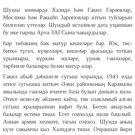
Шушы көннәрдә Халидә һәм Гакил Гәрәевлар,
Мөслимә һәм Рәкыйп Зариповлар алтын туйларын
билгеләп үттеләр. Шундый истәлекле дата уңаеннан
бу ике парны Арча ЗАГСына чакырдылар.
Һәр төбәкнең бик матур кешеләре бар. Юк, төс-
биткә түгел, күңелләре, кешеләр арасында тоткан
урыннары, күркәм эшләре, үрнәк гаиләләре,
тәрбияле балалары белән матур алар.
Гакил абый дәһшәтле сугыш чорында, 1943 елда
әтисе сугышка киткәч Әлки районының Карамалы
авылында гаиләдә өченче бала булып дөньяга килә.
Әтисе исән-сау әйләнеп кайта, тик озакламый алган
сугыш яраларыннан вафат була. Бөтен авырлык
балалар өстенә төшә. Егет совхозда эшли башлый.
Аннан армия хезмәте, тагын совхоз. Шунда аның
күзе савымчы кыз Халидәгә төшә. Очрашып йөри