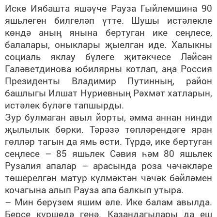
Иске Иябашта яшәүче Рауза Гыйлемшина 90
яшьлеген билгеләп үтте. Шушы истәлекле
көндә аның янына бертуган ике сеңлесе,
балалары, оныклары җыелган иде. Халыкны
социаль яклау бүлеге җитәкчесе Ләйсән
Галәветдинова юбилярны котлап, аңа Россия
Президенты Владимир Путинның, район
башлыгы Илшат Нуриевның Рәхмәт хатларын,
истәлек бүләге тапшырды.
Зур булмаган авыл йорты, әмма аннан нинди
җылылык бөрки. Тәрәзә төпләрендәге яран
гөлләр тагын да ямь өсти. Түрдә, ике бертуган
сеңлесе – 85 яшьлек Сәвия һәм 80 яшьлек
Рузалия апалар – арасында роза чәчәкләре
төшерелгән матур күлмәктән чәчәк бәйләмен
кочагына алып Рауза апа балкып утыра.
– Мин берүзем яшим әле. Ике балам авылда.
Берсе күршедә генә. Казандагылары да еш