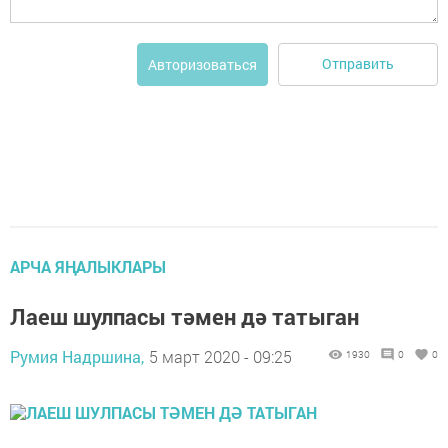
Отправить
Авторизоваться
АРЧА ЯҢАЛЫКЛАРЫ
Лаеш шулпасы тәмен дә татыган
Румия Надршина,
5 март 2020 - 09:25
1930
0
0