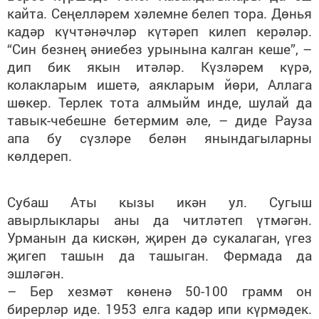
кайта. Сеңелләрем хәлемне белеп тора. Дөнья
кадәр күчтәнәчләр күтәреп килеп керәләр.
“Син безнең әниебез урынына калган кеше”, –
дип бик якын итәләр. Күзләрем күрә,
колакларым ишетә, аякларым йөри, Аллага
шөкер. Терлек тота алмыйм инде, шулай да
тавык-чебешне бетермим әле, – диде Рауза
апа бу сүзләре белән янындагыларны
көлдереп.
Субаш Аты кызы икән ул. Сугыш
авырлыклары аны да читләтеп үтмәгән.
Урманын да кискән, җирен дә сукалаган, үгез
җигеп ташын да ташыган. Фермада да
эшләгән.
– Бер хезмәт көненә 50-100 грамм он
бирерләр иде. 1953 елга кадәр ипи күрмәдек.