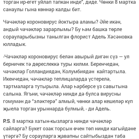
торган ир-егет уйлап тапкан инде”, диде. Чөнки 8 мартка
санаулы гына көннәр калды бит.
Чәчәкләр короновирус йоктыра аламы? Әйе икән,
андый чәчәкләр зарарлымы? Бу һәм башка төрле
сорауларыбызны танылган флорист Адель Хәсәновка
юлладык.
-Чәчәкләр короновирус белән авырый дигән сүз — ул
берничек тә дөреслеккә туры килми. Беренчедән,
чәчәкләр Голландиядән, Колумбиядән кайтартыла.
Икенчедән, чәчәкләр теплицаларда үстерелә,
тартмаларга тутырыла. Алар һәрберсе үз савытына
салына. Ягъни, чәчәкләр нинди дә булса вирусны
гомумән дә “эләктерә” алмый, чөнки алар кешеләр күп
җыела торган урыннарда булмый, - ди Адель.
P.S
. 8 мартка хатын-кызларга нинди чәчәкләр
сайларга? Букет озак торсын өчен төп нинди кагыйдәне
үтәргә? Бу сорауларга җавапны сайтыбыздан таба