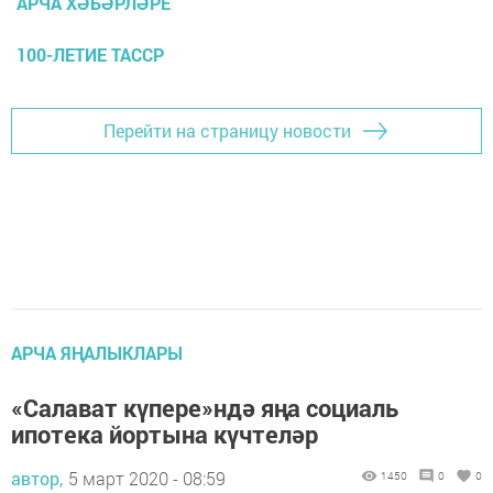
АРЧА ХӘБӘРЛӘРЕ
100-ЛЕТИЕ ТАССР
Перейти на страницу новости
АРЧА ЯҢАЛЫКЛАРЫ
«Салават күпере»ндә яңа социаль
ипотека йортына күчтеләр
автор,
5 март 2020 - 08:59
1450
0
0