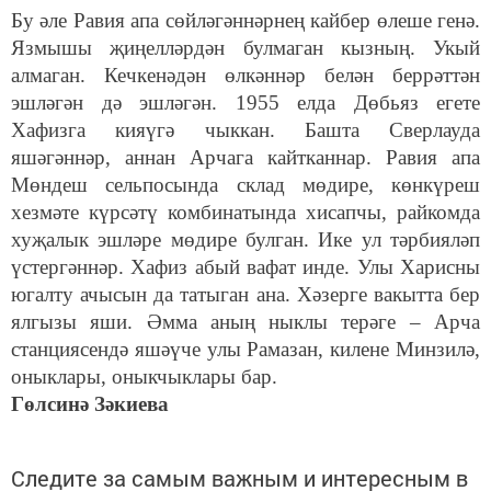
Бу әле Равия апа сөйләгәннәрнең кайбер өлеше генә.
Язмышы җиңелләрдән булмаган кызның. Укый
алмаган. Кечкенәдән өлкәннәр белән беррәттән
эшләгән дә эшләгән. 1955 елда Дөбьяз егете
Хафизга кияүгә чыккан. Башта Сверлауда
яшәгәннәр, аннан Арчага кайтканнар. Равия апа
Мөндеш сельпосында склад мөдире, көнкүреш
хезмәте күрсәтү комбинатында хисапчы, райкомда
хуҗалык эшләре мөдире булган. Ике ул тәрбияләп
үстергәннәр. Хафиз абый вафат инде. Улы Харисны
югалту ачысын да татыган ана. Хәзерге вакытта бер
ялгызы яши. Әмма аның ныклы терәге – Арча
станциясендә яшәүче улы Рамазан, килене Минзилә,
оныклары, оныкчыклары бар.
Гөлсинә Зәкиева
Следите за самым важным и интересным в