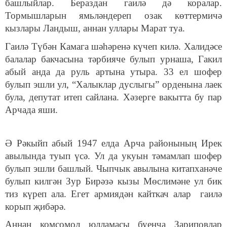
башлыйлар. Бераздан гаилә дә коралар.
Тормышларын ямьләндереп озак көттермичә
кызлары Ландыш, аннан уллары Марат туа.
Гаилә Түбән Камага шәһәренә күчеп килә. Халидәсе
балалар бакчасына тәрбияче булып урнаша, Гакил
абый анда да руль артына утыра. 33 ел шофер
булып эшли ул, “Халыклар дуслыгы” орденына лаек
була, депутат итеп сайлана. Хәзерге вакытта бу пар
Арчада яши.
Ә Рәкыйп абый 1947 елда Арча районының Ирек
авылында туып үсә. Ул да укуын тәмамлап шофер
булып эшли башлый. Чыпчык авылына китапханәче
булып килгән Зур Бирәзә кызы Мөслимәне ул бик
тиз күреп ала. Егет армиядән кайткач алар гаилә
корып җибәрә.
Аннан комсомол юлламасы буенча Зариповлар