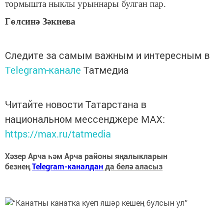
тормышта ныклы урыннары булган пар.
Гөлсинә Зәкиева
Следите за самым важным и интересным в
Telegram-канале
Татмедиа
Читайте новости Татарстана в
национальном мессенджере MАХ:
https://max.ru/tatmedia
Хәзер Арча һәм Арча районы яңалыкларын
безнең
Telegram-каналдан
да белә аласыз