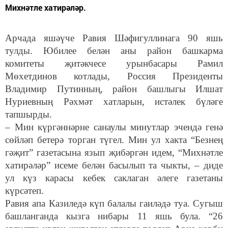
Михнәтле хатирәләр.
Арчада яшәүче Равия Шәфигуллинага 90 яшь
тулды. Юбилее белән аны район башкарма
комитеты җитәкчесе урынбасары Рамил
Мөхетдинов котлады, Россия Президенты
Владимир Путинның, район башлыгы Илшат
Нуриевның Рәхмәт хатларын, истәлек бүләге
тапшырды.
– Мин күргәннәрне санаулы минутлар эчендә генә
сөйләп бетерә торган түгел. Мин ул хакта “Безнең
гәҗит” газетасына язып җибәргән идем, “Михнәтле
хатирәләр” исеме белән басылып та чыкты, – диде
ул күз карасы кебек саклаган әлеге газетаны
күрсәтеп.
Равия апа Казиледә күп балалы гаиләдә туа. Сугыш
башланганда кызга нибары 11 яшь була. “26