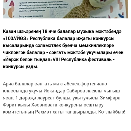
Казан шәһәренең 18 нче балалар музыка мәктәбендә
«100//ЙӨЗ» Республика балалар иҗаты конкурсы
кысаларында сәламәтлек буенча мөмкинлекләре
чикләнгән балалар - сәнгать мәктәбе укучылары өчен
«Йөрәк белән тыңлап»VIII Республика фестиваль -
конкурсы узды.
Арча балалар сәнгать мәктәбенең фортепиано
классында укучы Искәндәр Сабиров лаеклы чыгыш
ясап, 1 дәрәҗә лауреат булды, укытучысы Зимфира
Фәрит кызы Хәсәновага конкурсны оештыру
комитетының Рәхмәт хаты тапшырылды. Котлыйбыз!