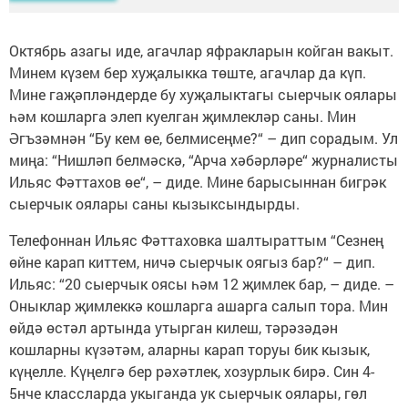
Октябрь азагы иде, агачлар яфракларын койган вакыт.
Минем күзем бер хуҗалыкка төште, агачлар да күп.
Мине гаҗәпләндерде бу хуҗалыктагы сыерчык оялары
һәм кошларга элеп куелган җимлекләр саны. Мин
Әгъзәмнән “Бу кем өе, белмисеңме?“ – дип сорадым. Ул
миңа: “Нишләп белмәскә, “Арча хәбәрләре“ журналисты
Ильяс Фәттахов өе“, – диде. Мине барысыннан бигрәк
сыерчык оялары саны кызыксындырды.
Телефоннан Ильяс Фәттаховка шалтыраттым “Сезнең
өйне карап киттем, ничә сыерчык оягыз бар?“ – дип.
Ильяс: “20 сыерчык оясы һәм 12 җимлек бар, – диде. –
Оныклар җимлеккә кошларга ашарга салып тора. Мин
өйдә өстәл артында утырган килеш, тәрәзәдән
кошларны күзәтәм, аларны карап торуы бик кызык,
күңелле. Күңелгә бер рәхәтлек, хозурлык бирә. Син 4-
5нче классларда укыганда ук сыерчык оялары, гөл