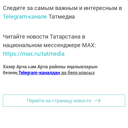
Следите за самым важным и интересным в
Telegram-канале
Татмедиа
Читайте новости Татарстана в
национальном мессенджере MАХ:
https://max.ru/tatmedia
Хәзер Арча һәм Арча районы яңалыкларын
безнең
Telegram-каналдан
да белә аласыз
Перейти на страницу новости