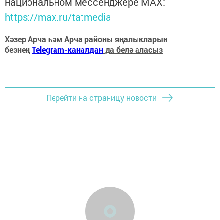
национальном мессенджере MАХ:
https://max.ru/tatmedia
Хәзер Арча һәм Арча районы яңалыкларын
безнең
Telegram-каналдан
да белә аласыз
Перейти на страницу новости