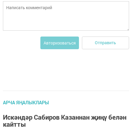
Отправить
Авторизоваться
АРЧА ЯҢАЛЫКЛАРЫ
Искәндәр Сабиров Казаннан җиңү белән
кайтты