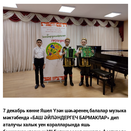
7 декабрь көнне Яшел Үзән шәһәренең балалар музыка
мәктәбендә «БАШ ӘЙЛӘНДЕРГЕЧ БАРМАКЛАР» дип
аталучы халык уен коралларында яшь