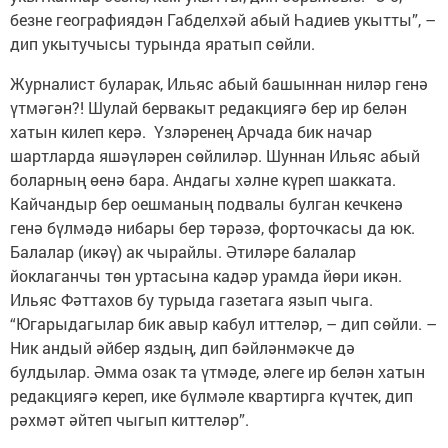
безне географиядән Габделхәй абый Һадиев укытты”, –
дип укытучысы турында яратып сөйли.
Журналист буларак, Ильяс абый башыннан ниләр генә
үтмәгән?! Шулай бервакыт редакциягә бер ир белән
хатын килеп керә. Үзләренең Арчада бик начар
шартларда яшәүләрен сөйлиләр. Шуннан Ильяс абый
боларның өенә бара. Андагы хәлне күреп шакката.
Кайчандыр бер оешманың подвалы булган кечкенә
генә бүлмәдә нибары бер тәрәзә, форточкасы да юк.
Балалар (икәү) ак чырайлы. Әтиләре балалар
йоклаганчы төн уртасына кадәр урамда йөри икән.
Ильяс Фәттахов бу турыда газетага язып чыга.
“Югарыдагылар бик авыр кабул иттеләр, – дип сөйли. –
Ник андый әйбер яздың, дип бәйләнмәкче дә
булдылар. Әмма озак та үтмәде, әлеге ир белән хатын
редакциягә кереп, ике бүлмәле квартирга күчтек, дип
рәхмәт әйтеп чыгып киттеләр”.