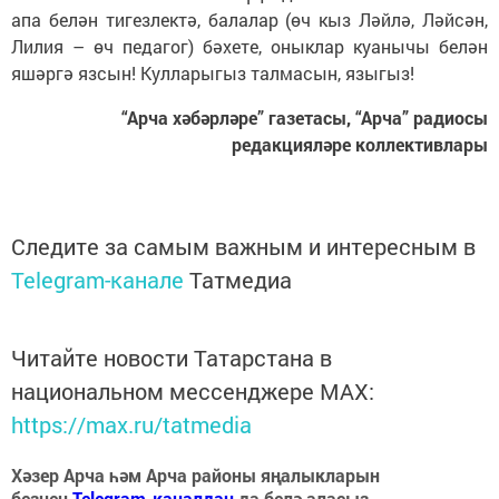
апа белән тигезлектә, балалар (өч кыз Ләйлә, Ләйсән,
Лилия – өч педагог) бәхете, оныклар куанычы белән
яшәргә язсын! Кулларыгыз талмасын, языгыз!
“Арча хәбәрләре” газетасы, “Арча” радиосы
редакцияләре коллективлары
Следите за самым важным и интересным в
Telegram-канале
Татмедиа
Читайте новости Татарстана в
национальном мессенджере MАХ:
https://max.ru/tatmedia
Хәзер Арча һәм Арча районы яңалыкларын
безнең
Telegram-каналдан
да белә аласыз