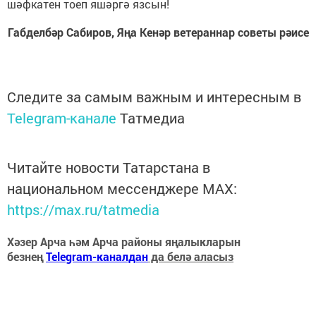
шәфкатен тоеп яшәргә язсын!
Габделбәр Сабиров, Яңа Кенәр ветераннар советы рәисе
Следите за самым важным и интересным в
Telegram-канале
Татмедиа
Читайте новости Татарстана в
национальном мессенджере MАХ:
https://max.ru/tatmedia
Хәзер Арча һәм Арча районы яңалыкларын
безнең
Telegram-каналдан
да белә аласыз