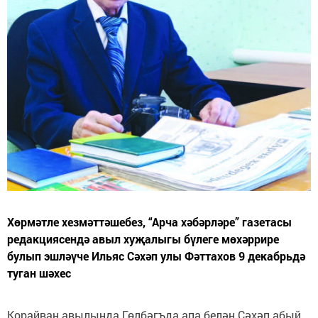
Хөрмәтле хезмәттәшебез, “Арча хәбәрләре” газетасы
редакциясендә авыл хуҗалыгы бүлеге мөхәррире
булып эшләүче Ильяс Сәхәп улы Фәттахов 9 декабрьдә
туган шәхес
Корайван авылында Гөлбәгъда апа белән Сәхәп абый