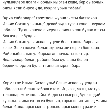
чүлмәкләре ясаган, орчык кырган кеше, бер сыерчык
оясы ясап бирсәң дә, куярга урын табам“.
“Арча хәбәрләре“ газетасы журналисты Фәттахов
Ильяс Сәхәп улының 9 декабрьдә туган көне – күркәм
юбилее. Туган көненә сыерчык оясы ясап бүләк иттем.
Бик күңеле булды.
Ильяс Сәхәп улы ихлас күңеле белән эшкә бирелгән
кеше. Эшен намус белән җиренә җиткереп башкара.
Районыбызның ул бармаган почмагы юктыр.
Яңалыклар белән, районыбыз сулышы белән
беренчеләрдән булып таныштырып бара.
Хөрмәтле Ильяс Сәхәп улы! Сезне ихлас күңелдән
юбилеегыз белән тәбрик итәм. Иң изге, якты, матур
теләкләремне юллыйм. Алдагы гомерең бүгенгедәй
күркәм, гаиләгез тигез булсын, тормыш иптәшең Наилә
белән балаларыгызның, оныкларыгызның рәхим-