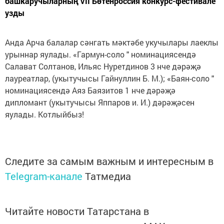
башкаручыларның VII Бөтенроссия конкурс-фестивале
узды
Анда Арча балалар сәнгать мәктәбе укучылары лаеклы
урыннар яулады. «Гармун-соло " номинациясендә
Салават Солтанов, Ильяс Нуретдинов 3 нче дәрәҗә
лауреатлар, (укытучысы Гайнуллин Б. М.); «Баян-соло "
номинациясендә Аяз Баязитов 1 нче дәрәҗә
дипломант (укытучысы Яппаров и. И.) дәрәҗәсен
яулады. Котлыйбыз!
Следите за самым важным и интересным в
Telegram-канале
Татмедиа
Читайте новости Татарстана в