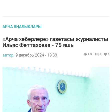
АРЧА ЯҢАЛЫКЛАРЫ
«Арча хәбәрләре» газетасы журналисты
Ильяс Фәттаховка - 75 яшь
автор,
9 декабрь 2024 - 13:38
908
0
0