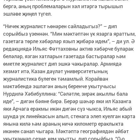
бергә, аның проблемаларын хәл итәргә тырышып
эшләве җиңел түгел.
“Ничек журналист һөнәрен сайладыгыз?” – дип
сорыйбыз үзеннән. “Мин мәктәптән үк язарга яраттым,
газетага төрле хәбәрләр язып җибәрә идем”, – ди ул. Ә
редакциядә Ильяс Фәттаховны актив хәбәрче буларак
беләләр, язган хатларын газетада бастыралар һәм
өметле журналист дип эшкә чакыралар. Армиядә
хезмәт итә, Казан дәүләт университетының
журналистика бүлеген тәмамлый. Корайван
мәктәбендә эшләгән аның беренче укытучысы
Нурдилә Хәбибуллина: “Сәләтле, зирәк акыллы бала
иде”, – дигән бәяне бирә. Берәр шәһәр яки ил Казанга
яки Арчага еракмы икән дигән сүз чыкса, Ильяс абый
шунда ук линейкасын алып, стенага элеп куелган карта
янына килә һәм араның ничә километр ераклыкта
икәнен санап чыгара. Мәктәптә географиядән әйбәт
укытканнар сезне, кем укытты, дип сорыйбыз. “О-о,