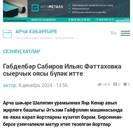
АРЧА ХӘБӘРЛӘРЕ
16+
"Арча хәбәрләре" газетасы - Арча районы
СЕЗНЕҢ ХАТЛАР
Габделбәр Сабиров Ильяс Фәттаховка
сыерчык оясы бүләк итте
автор,
9 декабрь 2024 - 13:56
1013
0
0
Арча шәһәре Шаляпин урамыннан Яңа Кенәр авыл
җирлеге башлыгы Әгъзәм Гайфуллин машинасында
як-якка карап йортларны күзәтеп барам. Берсеннән-
берсе үзенчәлекле матур итеп төзелгән йортлар