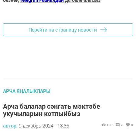
Перейти на страницу новости
АРЧА ЯҢАЛЫКЛАРЫ
Арча балалар сәнгать мәктәбе
укучыларын котлыйбыз
автор,
9 декабрь 2024 - 13:36
608
0
0