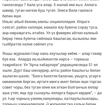
гаиләсендә 7 бала үсә алар. 5 малай ике кыз. Аллага
шөкер, туган нигезе буш түгел. Энесе Вәли гаиләсе
белән яши.
Ильяс абый безнең аяклы энциклопедия. Илдәге
сәясәт, район хәлләре, мәкалә язу буенча сорау туса,
аңа мөрәҗәгать итәбез. Ул үз фикерен әйтми калмый.
Берәр тема буенча сөйләшә башласак, кызыклы яки
гыйбрәтле хәлне сөйләп үтә.
Яхшы журналистлар нәкъ язучылар кебек – алар гомер
буе яза. Аларда иң кыйммәтле нәрсә – тормыш
тәҗрибәсе. Ул “Арча хәбәрләре” редакциясендә 51 ел
эшли. Дүрт баш мөхәррир, алты район башлыгы белән
эшләгән шәхес. “Безгә бәхетле балачак, укырга, үсәргә
мөмкинлек биргән, иртәге көнгә өмет белән яши торган
совет чоры, без туган илне юк иткән болганчык еллар
аша үтеп, яңа зур сынаулы елларга барып кердек”, – ди
ул. Һәр чорның үзенең кануннары, катлаулылыклары,
тормыш үзенчәлекләре. Ә журналистка халык белән