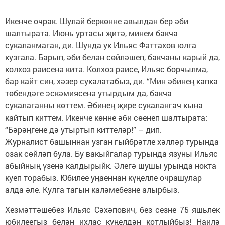
Икенче очрак. Шулай беркөнне авылдан бер әби
шалтырата. Июнь уртасы җитә, минем бакча
сукаланмаган, ди. Шунда ук Ильяс Фәттахов юлга
кузгала. Барып, әби белән сөйләшеп, бакчаны карый да,
колхоз рәисенә китә. Колхоз рәисе, Ильяс борчылма,
бар кайт син, хәзер сукалатабыз, ди. “Мин әбинең капка
төбендәге эскәмиясенә утырдым да, бакча
сукалаганны көттем. Әбинең җире сукалангач кына
кайтып киттем. Икенче көнне әби сөенеп шалтырата:
“Бәрәңгене дә утыртып киттеләр!” – дип.
Журналист башыннан узган гыйбрәтле хәлләр турында
озак сөйләп була. Бу вакыйгалар турында язуны Ильяс
абыйның үзенә калдырыйк. Әлегә шушы урында нокта
куеп торабыз. Юбилее уңаеннан күңелле очрашулар
алда әле. Кулга тагын каләмебезне алырбыз.
Хезмәттәшебез Ильяс Сәхәпович, без сезне 75 яшьлек
юбилеегыз белән ихлас күңелдән котлыйбыз! Наилә