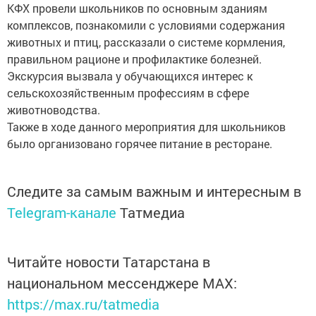
КФХ провели школьников по основным зданиям
комплексов, познакомили с условиями содержания
животных и птиц, рассказали о системе кормления,
правильном рационе и профилактике болезней.
Экскурсия вызвала у обучающихся интерес к
сельскохозяйственным профессиям в сфере
животноводства.
Также в ходе данного мероприятия для школьников
было организовано горячее питание в ресторане.
Следите за самым важным и интересным в
Telegram-канале
Татмедиа
Читайте новости Татарстана в
национальном мессенджере MАХ:
https://max.ru/tatmedia