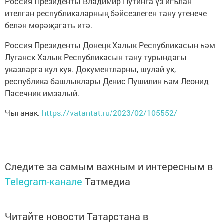
Россия Президенты Владимир Путинга үз игълан
ителгән республикаларның бәйсезлеген тану үтенече
белән мөрәҗәгать итә.
Россия Президенты Донецк Халык Республикасын һәм
Луганск Халык Республикасын тану турындагы
указларга кул куя. Документларны, шулай ук,
республика башлыклары Денис Пушилин һәм Леонид
Пасечник имзалый.
Чыганак:
https://vatantat.ru/2023/02/105552/
Следите за самым важным и интересным в
Telegram-канале
Татмедиа
Читайте новости Татарстана в