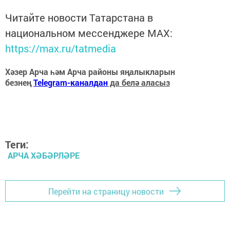
Читайте новости Татарстана в
национальном мессенджере MАХ:
https://max.ru/tatmedia
Хәзер Арча һәм Арча районы яңалыкларын
безнең
Telegram-каналдан
да белә аласыз
Теги:
АРЧА ХӘБӘРЛӘРЕ
Перейти на страницу новости