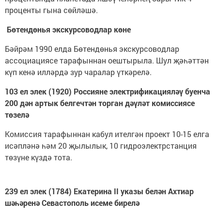
проценты гына сөйләшә.
Бөтендөнья экскурсоводлар көне
Бәйрәм 1990 елда Бөтендөнья экскурсоводлар
ассоциациясе тарафыннан оештырыла. Шул җәһәттән
күп кенә илләрдә зур чаралар үткәрелә.
103 ел элек (1920) Россияне электрификацияләү буенча
200 дән артык белгечтән торган дәүләт комиссиясе
төзелә
Комиссия тарафыннан кабул ителгән проект 10-15 елга
исәпләнә һәм 20 җылылык, 10 гидроэлектрстанция
төзүне күздә тота.
239 ел элек (1784) Екатерина II указы белән Ахтиар
шәһәренә Севастополь исеме бирелә