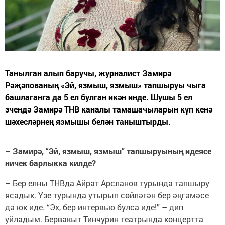
Танылган алып баручы, журналист Замирә
Рәҗәпованың «Эй, язмыш, язмыш» тапшыруы чыга
башлаганга да 5 ел булган икән инде. Шушы 5 ел
эчендә Замирә ТНВ каналы тамашачыларын күп кенә
шәхесләрнең язмышы белән таныштырды.
– Замирә, “Эй, язмыш, язмыш” тапшыруының идеясе
ничек барлыкка килде?
– Бер елны ТНВда Айрат Арсланов турында тапшыру
ясадык. Үзе турында утырып сөйләгән бер әңгәмәсе
дә юк иде. “Эх, бер интервью булса иде!” – дип
уйладым. Бервакыт Тинчурин театрында концертта