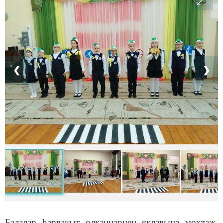
❮
❯
Балалар һәрвакыт өлкәннәрнең яклавына мохтаҗ.