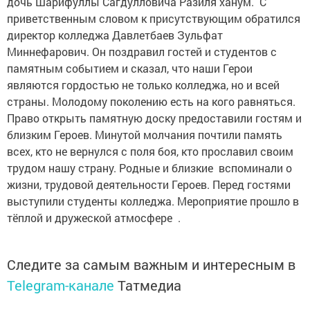
дочь Шарифуллы Сагдулловича Разиля ханум. С
приветственным словом к присутствующим обратился
директор колледжа Давлетбаев Зульфат
Миннефарович. Он поздравил гостей и студентов с
памятным событием и сказал, что наши Герои
являются гордостью не только колледжа, но и всей
страны. Молодому поколению есть на кого равняться.
Право открыть памятную доску предоставили гостям и
близким Героев. Минутой молчания почтили память
всех, кто не вернулся с поля боя, кто прославил своим
трудом нашу страну. Родные и близкие вспоминали о
жизни, трудовой деятельности Героев. Перед гостями
выступили студенты колледжа. Мероприятие прошло в
тёплой и дружеской атмосфере .
Следите за самым важным и интересным в
Telegram-канале
Татмедиа