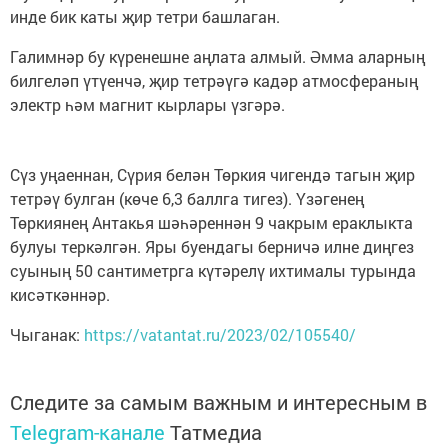
инде бик каты җир тетри башлаган.
Галимнәр бу күренешне аңлата алмый. Әмма аларның
билгеләп үтүенчә, җир тетрәүгә кадәр атмосфераның
электр һәм магнит кырлары үзгәрә.
Сүз уңаеннан, Сүрия белән Төркия чигендә тагын җир
тетрәү булган (көче 6,3 баллга тигез). Үзәгенең
Төркиянең Антакья шәһәреннән 9 чакрым ераклыкта
булуы теркәлгән. Яры буендагы берничә илне диңгез
суының 50 сантиметрга күтәрелү ихтималы турында
кисәткәннәр.
Чыганак:
https://vatantat.ru/2023/02/105540/
Следите за самым важным и интересным в
Telegram-канале
Татмедиа