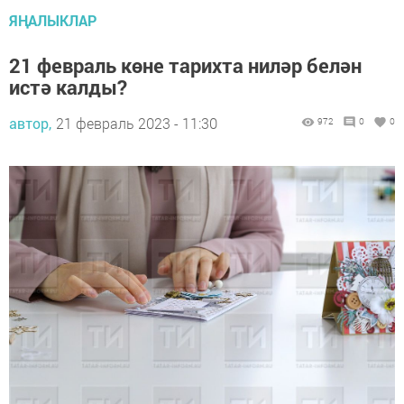
ЯҢАЛЫКЛАР
21 февраль көне тарихта ниләр белән
истә калды?
автор,
21 февраль 2023 - 11:30
972
0
0