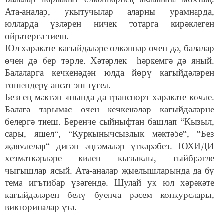
Ата-аналар, укытучылар аларны урамнарда,
юлларда үзләрен ничек тотарга кирәклеген
өйрәтергә тиеш.
Юл хәрәкәте кагыйдәләре өлкәннәр өчен дә, балалар
өчен дә бер төрле. Хәтәрлек һәркемгә дә яный.
Балаларга кечкенәдән юлда йөрү кагыйдәләрен
төшендерү ансат эш түгел.
Безнең мәктәп янында да транспорт хәрәкәте көчле.
Бәлагә тарымас өчен кечкенәләр кагыйдәләрне
белергә тиеш. Беренче сыйныфтан башлап “Кызыл,
сары, яшел“, “Куркынычсызлык мәктәбе“, “Без
җәяүлеләр“ дигән әңгәмәләр үткәрәбез. ЮХИДИ
хезмәткәрләре килеп кызыклы, гыйбрәтле
чыгышлар ясый. Ата-аналар җыелышларында да бу
тема игътибар үзәгендә. Шулай ук юл хәрәкәте
кагыйдәләрен белү буенча рәсем конкурслары,
викториналар үтә.