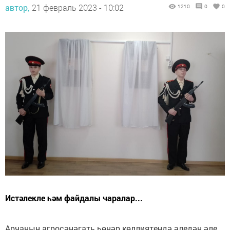
автор,
21 февраль 2023 - 10:02
1210
0
0
Истәлекле һәм файдалы чаралар...
Арчаның агросәнәгать һөнәр көллиятендә әледән әле