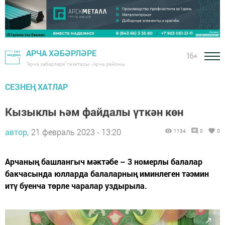
АРЧА ХӘБӘРЛӘРЕ
16+
"Арча хәбәрләре" газетасы - Арча районы
СЕЗНЕҢ ХАТЛАР
Кызыклы һәм файдалы үткән көн
автор,
21 февраль 2023 - 13:20
1134
0
0
Арчаның башлангыч мәктәбе – 3 номерлы балалар
бакчасында юлларда балаларның иминлеген тәэмин
итү буенча төрле чаралар уздырыла.