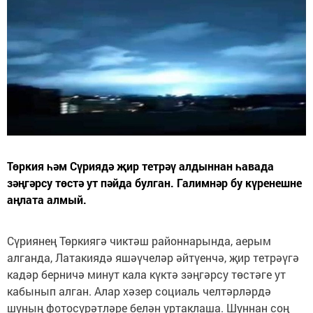
Төркия һәм Сүриядә җир тетрәү алдыннан һавада
зәңгәрсу төстә ут пәйда булган. Галимнәр бу күренешне
аңлата алмый.
Сүриянең Төркиягә чиктәш районнарында, аерым
алганда, Латакиядә яшәүчеләр әйтүенчә, җир тетрәүгә
кадәр берничә минут кала күктә зәңгәрсу төстәге ут
кабынып алган. Алар хәзер социаль челтәрләрдә
шуның фотосурәтләре белән уртаклаша. Шуннан соң