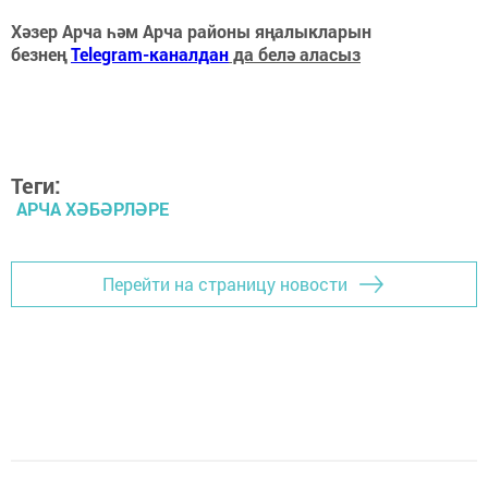
Хәзер Арча һәм Арча районы яңалыкларын
безнең
Telegram-каналдан
да белә аласыз
Теги:
АРЧА ХӘБӘРЛӘРЕ
Перейти на страницу новости