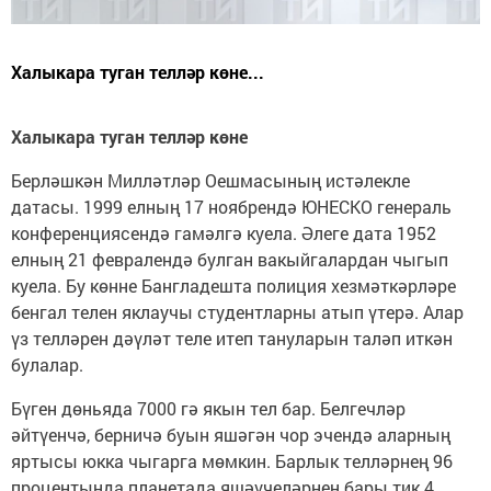
Халыкара туган телләр көне...
Халыкара туган телләр көне
Берләшкән Милләтләр Оешмасының истәлекле
датасы. 1999 елның 17 ноябрендә ЮНЕСКО генераль
конференциясендә гамәлгә куела. Әлеге дата 1952
елның 21 февралендә булган вакыйгалардан чыгып
куела. Бу көнне Бангладешта полиция хезмәткәрләре
бенгал телен яклаучы студентларны атып үтерә. Алар
үз телләрен дәүләт теле итеп тануларын таләп иткән
булалар.
Бүген дөньяда 7000 гә якын тел бар. Белгечләр
әйтүенчә, берничә буын яшәгән чор эчендә аларның
яртысы юкка чыгарга мөмкин. Барлык телләрнең 96
процентында планетада яшәүчеләрнең бары тик 4