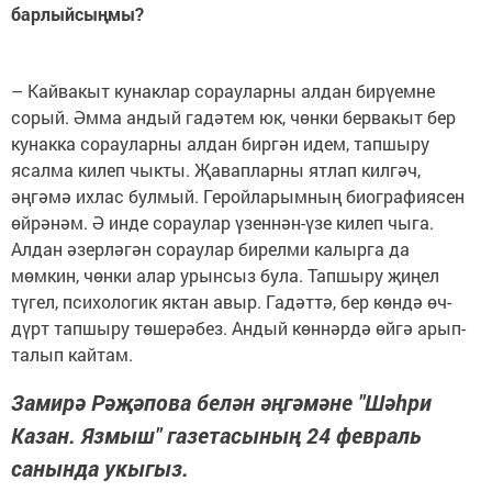
барлыйсыңмы?
– Кайвакыт кунаклар сорауларны алдан бирүемне
сорый. Әмма андый гадәтем юк, чөнки бервакыт бер
кунакка сорауларны алдан биргән идем, тапшыру
ясалма килеп чыкты. Җавапларны ятлап килгәч,
әңгәмә ихлас булмый. Геройларымның биографиясен
өйрәнәм. Ә инде сораулар үзеннән-үзе килеп чыга.
Алдан әзерләгән сораулар бирелми калырга да
мөмкин, чөнки алар урынсыз була. Тапшыру җиңел
түгел, психологик яктан авыр. Гадәттә, бер көндә өч-
дүрт тапшыру төшерәбез. Андый көннәрдә өйгә арып-
талып кайтам.
Замирә Рәҗәпова белән әңгәмәне "Шәһри
Казан. Язмыш" газетасының 24 февраль
санында укыгыз.