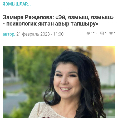
ЯЗМЫШЛАР...
Замирә Рәҗәпова: «Эй, язмыш, язмыш»
- психологик яктан авыр тапшыру»
автор,
21 февраль 2023 - 11:00
1014
0
0