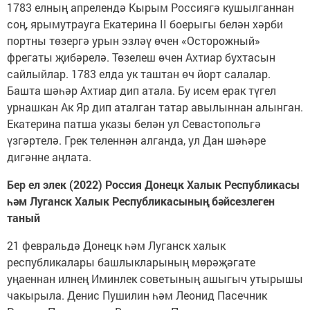
1783 елның апрелендә Кырым Россиягә кушылганнан
соң, ярымутрауга Екатерина II боерыгы белән хәрби
портны төзергә урын эзләү өчен «Осторожный»
фрегаты җибәрелә. Төзелеш өчен Ахтиар бухтасын
сайлыйлар. 1783 елда ук таштан өч йорт салалар.
Башта шәһәр Ахтиар дип атала. Бу исем ерак түгел
урнашкан Ак Яр дип аталган татар авылыннан алынган.
Екатерина патша указы белән ул Севастопольгә
үзгәртелә. Грек теленнән алганда, ул Дан шәһәре
дигәнне аңлата.
Бер ел элек (2022) Россия Донецк Халык Республикасы
һәм Луганск Халык Республикасының бәйсезлеген
таный
21 февральдә Донецк һәм Луганск халык
республикалары башлыкларының мөрәҗәгате
уңаеннан илнең Иминлек советының ашыгыч утырышы
чакырыла. Денис Пушилин һәм Леонид Пасечник