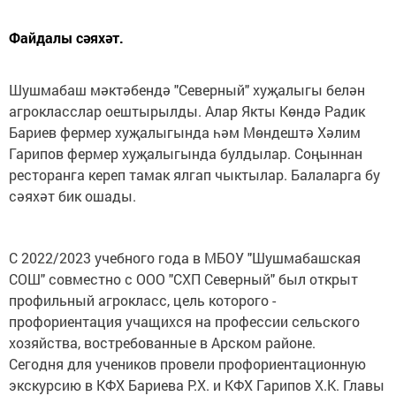
Файдалы сәяхәт.
Шушмабаш мәктәбендә "Северный" хуҗалыгы белән
агрокласслар оештырылды. Алар Якты Көндә Радик
Бариев фермер хуҗалыгында һәм Мөндештә Хәлим
Гарипов фермер хуҗалыгында булдылар. Соңыннан
ресторанга кереп тамак ялгап чыктылар. Балаларга бу
сәяхәт бик ошады.
С 2022/2023 учебного года в МБОУ "Шушмабашская
СОШ" совместно с ООО "СХП Северный" был открыт
профильный агрокласс, цель которого -
профориентация учащихся на профессии сельского
хозяйства, востребованные в Арском районе.
Сегодня для учеников провели профориентационную
экскурсию в КФХ Бариева Р.Х. и КФХ Гарипов Х.К. Главы