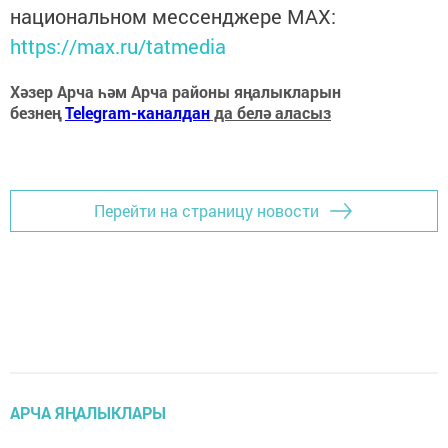
национальном мессенджере MАХ:
https://max.ru/tatmedia
Хәзер Арча һәм Арча районы яңалыкларын
безнең
Telegram-каналдан
да белә аласыз
Перейти на страницу новости
АРЧА ЯҢАЛЫКЛАРЫ