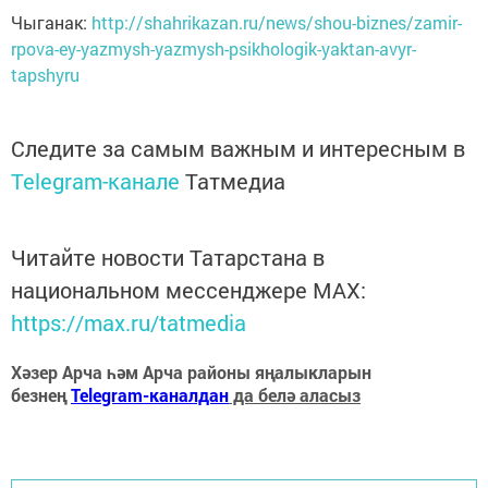
Чыганак:
http://shahrikazan.ru/news/shou-biznes/zamir-
rpova-ey-yazmysh-yazmysh-psikhologik-yaktan-avyr-
tapshyru
Следите за самым важным и интересным в
Telegram-канале
Татмедиа
Читайте новости Татарстана в
национальном мессенджере MАХ:
https://max.ru/tatmedia
Хәзер Арча һәм Арча районы яңалыкларын
безнең
Telegram-каналдан
да белә аласыз