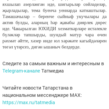
яхшылап әзерләнгән иде, шигырьләр сөйләделәр,
җырладылар, тема буенча уеннарда катнаштылар.
Тамашачылар – беренче сыйныф укучылары да
актив булды, аларның һәр җавабы диярлек дөрес
иде. Чакырылган ЮХИДИ хезмәткәрләре истәлекле
бүләкләр тапшырды, шундый матур чара өчен
рәхмәт әйтте, хәзер инде юл хәрәкәте кагыйдәләрен
төгәл үтәрсез, дигән ышаныч белдерде.
Следите за самым важным и интересным в
Telegram-канале
Татмедиа
Читайте новости Татарстана в
национальном мессенджере MАХ:
https://max.ru/tatmedia