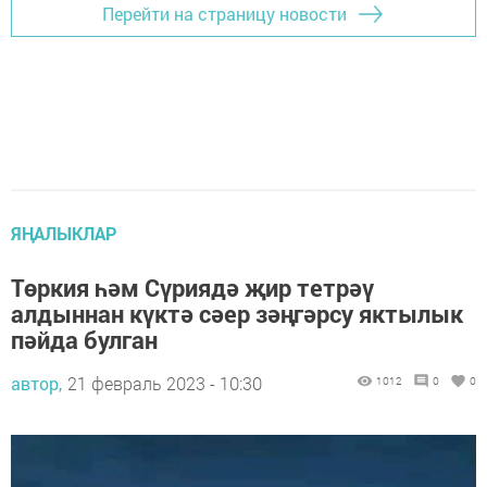
Перейти на страницу новости
ЯҢАЛЫКЛАР
Төркия һәм Сүриядә җир тетрәү
алдыннан күктә сәер зәңгәрсу яктылык
пәйда булган
автор,
21 февраль 2023 - 10:30
1012
0
0