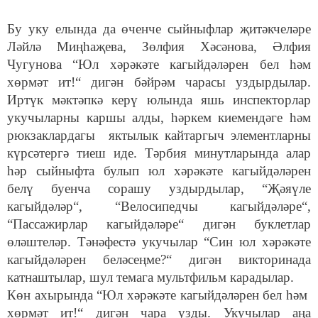
Бу уку елында да өченче сыйныфлар җитәкчеләре
Ләйлә Миңһаҗева, Зөлфия Хәсәнова, Әлфия
Чугунова “Юл хәрәкәте кагыйдәләрен бел һәм
хөрмәт ит!“ дигән бәйрәм чарасы уздырдылар.
Иртүк мәктәпкә керү юлында яшь инспекторлар
укучыларны каршы алды, һәркем киемендәге һәм
рюкзаклардагы яктылык кайтаргыч элементларны
күрсәтергә тиеш иде. Тәрбия минутларында алар
һәр сыйныфта булып юл хәрәкәте кагыйдәләрен
белү буенча сорашу уздырдылар, “Җәяүле
кагыйдәләр“, “Велосипедчы кагыйдәләре“,
“Пассажирлар кагыйдәләре“ дигән буклетлар
өләштеләр. Тәнәфестә укучылар “Син юл хәрәкәте
кагыйдәләрен беләсеңме?“ дигән викторинада
катнаштылар, шул темага мультфильм карадылар.
Көн ахырында “Юл хәрәкәте кагыйдәләрен бел һәм
хөрмәт ит!“ дигән чара узды. Укучылар аңа