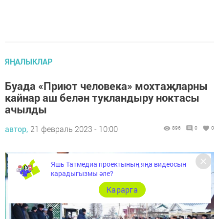
ЯҢАЛЫКЛАР
Буада «Приют человека» мохтаҗларны
кайнар аш белән тукландыру ноктасы
ачылды
автор,
21 февраль 2023 - 10:00
896
0
0
Яшь Татмедиа проектының яңа видеосын
карадыгызмы әле?
Карарга