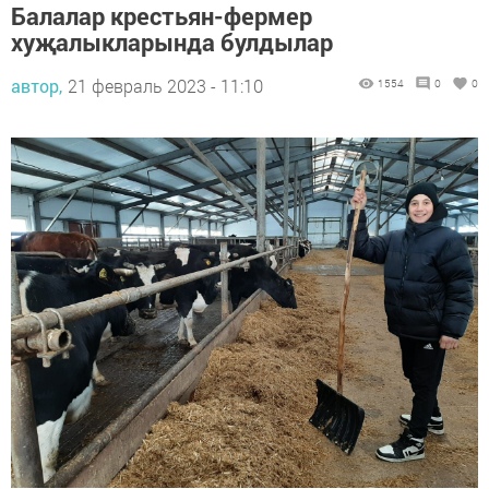
Балалар крестьян-фермер
хуҗалыкларында булдылар
автор,
21 февраль 2023 - 11:10
1554
0
0