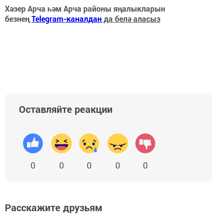
Хәзер Арча һәм Арча районы яңалыкларын
безнең
Telegram-каналдан
да белә аласыз
Оставляйте реакции
0
0
0
0
0
Расскажите друзьям