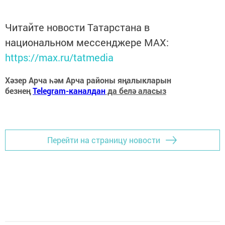
Читайте новости Татарстана в
национальном мессенджере MАХ:
https://max.ru/tatmedia
Хәзер Арча һәм Арча районы яңалыкларын
безнең
Telegram-каналдан
да белә аласыз
Перейти на страницу новости