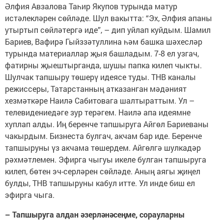
Әлфия Авзалова Таһир Якупов турында матур
истәлекләрен сөйләде. Шул вакытта: “Эх, Әлфия апаны
утыртып сөйләтергә иде”, – дип уйлап куйдым. Шамил
Бариев, Вафирә Гыйззәтуллина һәм башка шәхесләр
турында материаллар җыя башладым. 7-8 ел узгач,
фатирны җыештырганда, шушы папка килеп чыкты.
Шулчак тапшыру төшерү идеясе туды. ТНВ каналы
режиссеры, Татарстанның атказанган мәдәният
хезмәткәре Наилә Сабитовага шалтыраттым. Ул –
телевидениедәге зур терәгем. Наилә апа идеямне
хуплап алды. Иң беренче тапшыруга Айгөл Бариеваны
чакырдым. Бизнеста булгач, акчам бар иде. Беренче
тапшыруны үз акчама төшердем. Айгөлгә шулкадәр
рәхмәтлемен. Эфирга чыгуы икеле булган тапшыруга
килеп, бөтен эч-серләрен сөйләде. Аның аягы җиңел
булды, ТНВ тапшыруны кабул итте. Ул инде биш ел
эфирга чыга.
– Тапшыруга алдан әзерләнәсеңме, сорауларны