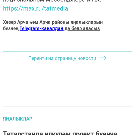
https://max.ru/tatmedia
Хәзер Арча һәм Арча районы яңалыкларын
безнең
Telegram-каналдан
да белә аласыз
Перейти на страницу новости
ЯҢАЛЫКЛАР
Татарстанда илкүләм проект буенча