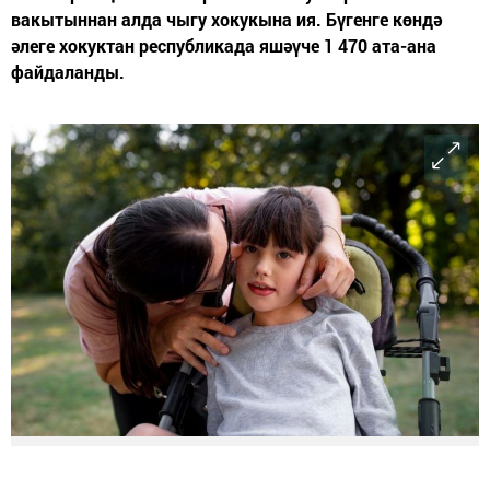
вакытыннан алда чыгу хокукына ия. Бүгенге көндә
әлеге хокуктан республикада яшәүче 1 470 ата-ана
файдаланды.