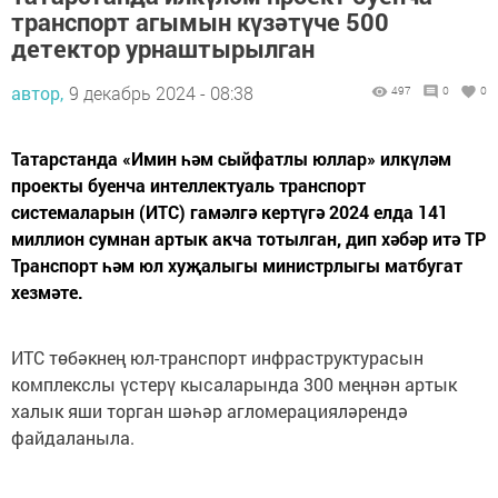
транспорт агымын күзәтүче 500
детектор урнаштырылган
автор,
9 декабрь 2024 - 08:38
497
0
0
Татарстанда «Имин һәм сыйфатлы юллар» илкүләм
проекты буенча интеллектуаль транспорт
системаларын (ИТС) гамәлгә кертүгә 2024 елда 141
миллион сумнан артык акча тотылган, дип хәбәр итә ТР
Транспорт һәм юл хуҗалыгы министрлыгы матбугат
хезмәте.
ИТС төбәкнең юл-транспорт инфраструктурасын
комплекслы үстерү кысаларында 300 меңнән артык
халык яши торган шәһәр агломерацияләрендә
файдаланыла.