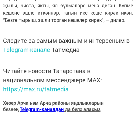
җылы, чиста, якты, ял бүлмәләре менә дигән. Күпме
кешене эшле иткәннәр, тагын ике кеше кирәк икән.
“Безгә тырыш, эшли торган кешеләр кирәк“, – диләр.
Следите за самым важным и интересным в
Telegram-канале
Татмедиа
Читайте новости Татарстана в
национальном мессенджере MАХ:
https://max.ru/tatmedia
Хәзер Арча һәм Арча районы яңалыкларын
безнең
Telegram-каналдан
да белә аласыз