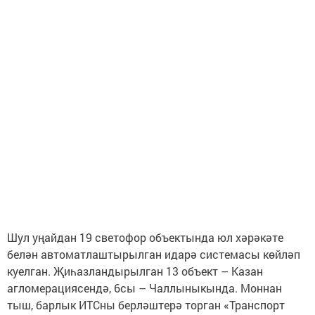
Шул уңайдан 19 светофор объектында юл хәрәкәте
белән автоматлаштырылган идарә системасы көйләп
куелган. Җиһазландырылган 13 объект – Казан
агломерациясендә, 6сы – Чаллыныкында. Моннан
тыш, барлык ИТСны берләштерә торган «Транспорт