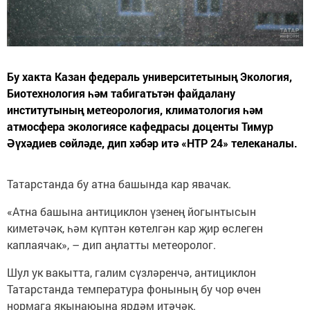
Бу хакта Казан федераль университетының Экология,
Биотехнология һәм табигатьтән файдалану
институтының метеорология, климатология һәм
атмосфера экологиясе кафедрасы доценты Тимур
Әүхәдиев сөйләде, дип хәбәр итә «НТР 24» телеканалы.
Татарстанда бу атна башында кар явачак.
«Атна башына антициклон үзенең йогынтысын
киметәчәк, һәм күптән көтелгән кар җир өслеген
каплаячак», – дип аңлатты метеоролог.
Шул ук вакытта, галим сүзләренчә, антициклон
Татарстанда температура фонының бу чор өчен
нормага якынаюына ярдәм итәчәк.