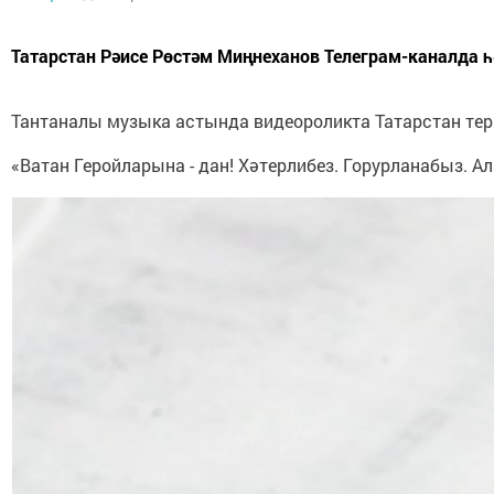
Татарстан Рәисе Рөстәм Миңнеханов Телеграм-каналда һә
Тантаналы музыка астында видеороликта Татарстан тер
«Ватан Геройларына - дан! Хәтерлибез. Горурланабыз. Ала