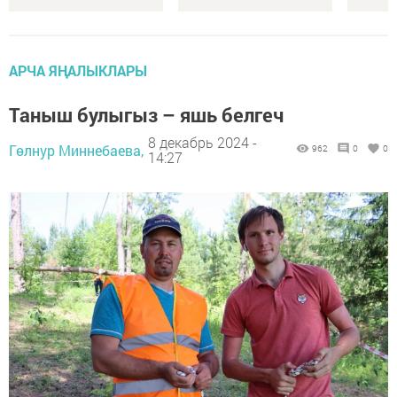
АРЧА ЯҢАЛЫКЛАРЫ
Таныш булыгыз – яшь белгеч
8 декабрь 2024 -
Гөлнур Миннебаева,
962
0
0
14:27