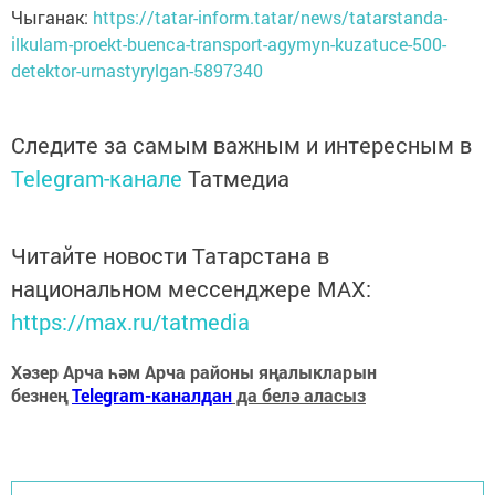
Чыганак:
https://tatar-inform.tatar/news/tatarstanda-
ilkulam-proekt-buenca-transport-agymyn-kuzatuce-500-
detektor-urnastyrylgan-5897340
Следите за самым важным и интересным в
Telegram-канале
Татмедиа
Читайте новости Татарстана в
национальном мессенджере MАХ:
https://max.ru/tatmedia
Хәзер Арча һәм Арча районы яңалыкларын
безнең
Telegram-каналдан
да белә аласыз