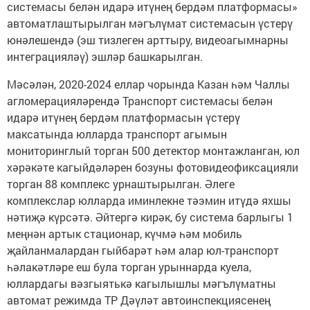
системасы белән идарә итүнең бердәм платформасы»
автоматлаштырылган мәгълүмат системасын үстерү
юнәлешендә (эш тизлеген арттыру, видеоагымнарны
интеграцияләү) эшләр башкарылган.
Мәсәлән, 2020-2024 еллар чорында Казан һәм Чаллы
агломерацияләрендә Транспорт системасы белән
идарә итүнең бердәм платформасын үстерү
максатында юлларда транспорт агымын
мониторинглый торган 500 детектор монтажланган, юл
хәрәкәте кагыйдәләрен бозуны фотовидеофиксацияли
торган 88 комплекс урнаштырылган. Әлеге
комплекслар юлларда иминлекне тәэмин итүдә яхшы
нәтиҗә күрсәтә. Әйтергә кирәк, бу система барлыгы 1
меңнән артык стационар, күчмә һәм мобиль
җайланмалардан гыйбарәт һәм алар юл-транспорт
һәлакәтләре еш була торган урыннарда куела,
юллардагы вәзгыятькә кагылышлы мәгълүматны
автомат режимда ТР Дәүләт автоинспекциясенең