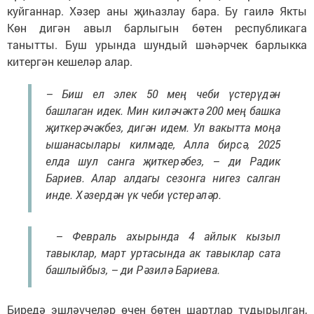
куйганнар. Хәзер аны җиһазлау бара. Бу гаилә Якты
Көн дигән авыл барлыгын бөтен республикага
танытты. Буш урында шундый шәһәрчек барлыкка
китергән кешеләр алар.
– Биш ел элек 50 мең чеби үстерүдән
башлаган идек. Мин киләчәктә 200 мең башка
җиткерәчәкбез, дигән идем. Ул вакытта моңа
ышанасылары килмәде, Алла бирсә, 2025
елда шул санга җиткерәбез, – ди Радик
Бариев. Алар алдагы сезонга нигез салган
инде. Хәзердән үк чеби үстерәләр.
– Февраль ахырында 4 айлык кызыл
тавыклар, март уртасында ак тавыклар сата
башлыйбыз, – ди Рәзилә Бариева.
Биредә эшләүчеләр өчен бөтен шартлар тудырылган,