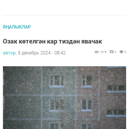
ЯҢАЛЫКЛАР
Озак көтелгән кар тиздән явачак
автор,
9 декабрь 2024 - 08:42
1015
0
0