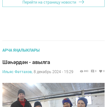
Перейти на страницу новости
АРЧА ЯҢАЛЫКЛАРЫ
Шәһәрдән - авылга
Ильяс Фәттахов,
8 декабрь 2024 - 15:29
860
0
0