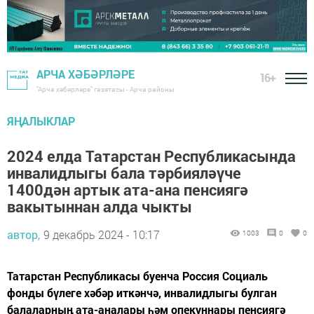
АРЧА ХӘБӘРЛӘРЕ
16+
"Арча хәбәрләре" газетасы - Арча районы
ЯҢАЛЫКЛАР
2024 елда Татарстан Республикасында
инвалидлыгы бала тәрбияләүче
1400дән артык ата-ана пенсиягә
вакытыннан алда чыкты
автор,
9 декабрь 2024 - 10:17
1003
0
0
Татарстан Республикасы буенча Россия Социаль
фонды бүлеге хәбәр иткәнчә, инвалидлыгы булган
балаларның ата-аналары һәм опекуннары пенсиягә