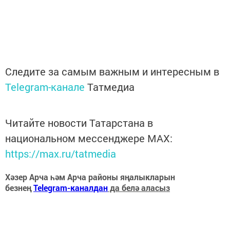
Следите за самым важным и интересным в
Telegram-канале
Татмедиа
Читайте новости Татарстана в
национальном мессенджере MАХ:
https://max.ru/tatmedia
Хәзер Арча һәм Арча районы яңалыкларын
безнең
Telegram-каналдан
да белә аласыз