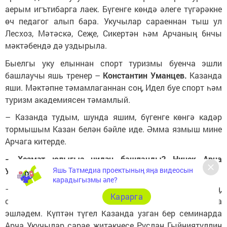
аерым игътибарга лаек. Бүгенге көндә әлеге түгәрәкне
өч педагог алып бара. Укучылар сараеннан тыш ул
Лесхоз, Мәтәскә, Сеҗе, Сикертән һәм Арчаның 6нчы
мәктәбендә дә уздырыла.
Быелгы уку елыннан спорт туризмы буенча эшли
башлаучы яшь тренер –
Константин Уманцев.
Казанда
яши. Мәктәпне тәмамлаганнан соң, Идел буе спорт һәм
туризм академиясен тәмамлый.
– Казанда тудым, шунда яшим, бүгенге көнгә кадәр
тормышым Казан белән бәйле иде. Әмма язмыш мине
Арчага китерде.
– Хезмәт юлыгыз нидән башланды? Ничек Арча
Яшь Татмедиа проектының яңа видеосын
Укучылар сараенда эшли башладыгыз?
карадыгызмы әле?
– Уку йортын мин 2021 елда тәмамладым. Аннан соң,
Карарга
спорт туризмы буенча Казанда һәм Биектауда
эшләдем. Күптән түгел Казанда узган бер семинарда
Арча Укучылар сарае җитәкчесе Руслан Гыйниятуллин