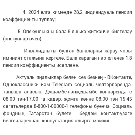
4. 2024 елга кимендә 28,2 индивидуаль пенсия
коэффициенты туплау;
5. Опекунлыкны бала 8 яшькә җиткәнче билгеләү
(опекуннар өчен).
Инвалидлыгы булган балаларны карау чоры
иминият стажына кертелә. Бала караган һәр ел өчен 1,8
пенсия коэффициенты исәпләнә.
Актуаль яңалыклар белән сез безнең - ВКонтакте,
Одноклассники һәм Telegram социаль челтәрләрендә
таныша аласыз. Дүшәмбе-пәнҗешәмбе көннәрендә с
08.00 тән-17.00 га кадәр, җомга көнне 08.00 тән 15.45
сәгатьләрдә 8-800-1-00000-1 телефоны буенча Социаль
фондның Татарстан бүлеге бердәм контакт-үзәге
белгечләреннән консультация алырга мөмкин.