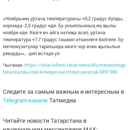
«Ноябрьнең уртача температурасы +0,2 градус булды,
нормада -2,5 градус иде. Бу унъеллыкның иң җылы
ноябре иде. Көзге өч айга нәтиҗә ясап, уртача
температура +7,7 градус тәшкил иткәнлеге билгеле. Бу
метеокүзәтүләр тарихында көзге чор өчен җылылык
рекорды», - дип өстәде ул.
Чыганак:
https://tatar-inform.tatar/news/kfu-meteorology-
tatarstanda-ozak-kotelgan-kar-tizdan-yavacak-5897386
Следите за самым важным и интересным в
Telegram-канале
Татмедиа
Читайте новости Татарстана в
национальном мессенджере MАХ: