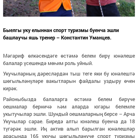
Быелгы уку елыннан спорт туризмы буенча эшли
башлаучы яшь тренер – Константин Уманцев.
Мәгариф өлкәсендәге өстәмә белем бирү юнәлеше
балалар үсешендә мөһим роль уйный.
Укучыларның дәресләрдән тыш теге яки бу юнәлештә
шөгыльләнүләре вакытларын файдалы уздыру өчен
кирәк.
Районыбызда балаларга өстәмә белем бирүче
оешмалар берничә һәм аларда югары белемле
укытучылар эшли. Шундый оешмаларның берсе – Арча
Укучылар сарае. Биредә алты юнәлеш буенча да 18
түгәрәк эшли. Иң актив алып барылган юнәлешләр
арасында 165 укучы шөгыльләнүче спорт туризмы