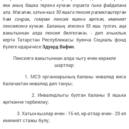
яки аның башка төренә күчкән очракта гына файдалана
ала. Мәсәлән, хатын-кыз 50 яшьтә пенсия рәсмиләштергән
һәм соңрак, гомуми пенсия яшенә җиткәч, иминият
пенсиясенә күчкән. Баланың әтисенә 55 яшь тулгач, аңа
вакытыннан алда пенсия билгеләнә»,
- дип ачыклык
кертә Татарстан Республикасы буенча Социаль фонд
бүлеге идарәчесе
Эдуард Вафин.
Пенсиягә вакытыннан алда чыгу өчен кирәкле
шартлар:
1. МСЭ органнарының баланы инвалид яисә
балачактан инвалид дип тануы;
2. Инвалидлыгы булган баланы 8 яшькә
җиткәнче тәрбияләү;
3. Хатын-кызлар өчен - 15 ел, ир-атлар өчен - 20 ел
иминият стажы булу;