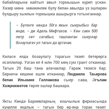
бабайларына кайтып авыл тормышын күреп үскән.
Хәзер менә мөмкинлек булу белән авылда үз эшләрен
булдыру хыялын тормышка ашырырга тотынганнар.
– Бүгенге көндә 50гә якын сыерыбыз бар
инде, – ди Адель Мифтахов. – Көн саен 500
литр сөт сатабыз, ташланган сыерлар
бозаулагач ул тагын да артачак.
Киләсе елда бозаулату торагын төзеп бетерергә
исәплиләр. Узган ел 4 млн 700 мең сум грант отканнар.
Тагын 20 баш тана алачаклар. Гараж төзисе бар.
Берничә кешене эшле иткәннәр,
Людмила Таһирова
белән Илһамия Галләмова
сыер сава, Ә
гъләм
Хаҗиәхмәтов
төрле эшләр башкара.
Якты Көндә Бариевларның кошчылык фермасында
күңелле яңалык – тагын бер өр-яңа торак төзеп