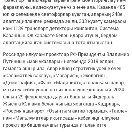
фаразлауны, видеокүзәтүне үз эченә ала. Казанда 485
юл киселешендә светофорлар куелган, аларның 248е
адаптацияләнгән режимда эшли, 333 күзәтү камерасы
һәм 1139 транспорт детекторы көйләнгән. Система
Казанның Юл хәрәкәте белән идарә итүнең бердәм
адаптацияләнгән системасына тоташтырылган.
Россиядә илкүләм проектлар РФ Президенты Владимир
Путинның «май указлары» нигезендә 2019 елдан
гамәлгә ашырыла. Алар илнең стратегик үсеше өчен
«Сәламәтлек саклау», «Мәгариф», «Экология»,
«Демография», «Фән», «Мәдәният», «Торак һәм шәһәр
мохите» кебек уннан артык юнәлешне колачлый. 2024
елның 29 февралендә дәүләт башлыгы Федераль
Җыенга Юллама белән чыгыш ясаганда «Кадрлар»,
«Россия яшьләре», «Озын һәм актив тормыш», «Гаилә»
һәм «Мәгълүматлар икътисады» кебек яңа илкүләм
проектлар башланачагы турында игълан итте.