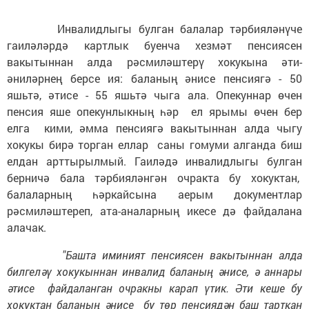
Инвалидлыгы булган балалар тәрбияләнүче
гаиләләрдә картлык буенча хезмәт пенсиясен
вакытыннан алда рәсмиләштерү хокукына әти-
әниләрнең берсе ия: баланың әнисе пенсиягә - 50
яшьтә, әтисе - 55 яшьтә чыга ала. Опекуннар өчен
пенсия яше опекунлыкның һәр ел ярымы өчен бер
елга кими, әмма пенсиягә вакытыннан алда чыгу
хокукы бирә торган еллар саны гомуми алганда биш
елдан арттырылмый. Гаиләдә инвалидлыгы булган
берничә бала тәрбияләнгән очракта бу хокуктан,
балаларның һәркайсына аерым документлар
рәсмиләштереп, ата-аналарның икесе дә файдалана
алачак.
"Башта иминият пенсиясен вакытыннан алда
билгеләү хокукыннан инвалид баланың әнисе, ә аннары
әтисе файдаланган очракны карап үтик. Әти кеше бу
хокуктан баланың әнисе бу төр пенсиядән баш тарткан