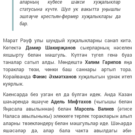
аларның күбесе шәхси хуҗалыклар
статусына күчте. Шул ук вакытта уңышлы
эшләүче крестьян-фермер хуҗалыклары да
бар.
Марат Рәүф улы шундый хуҗалыкларны санап китә.
Көтектә
Дамир Шакирҗанов
сыерларның нәселен
яхшырту белән мәшгуль. Күптән түгел генә буаз
таналар сатып алды. Мөндештә
Хәлим Гарипов
яңа
тораклар төзи, чөнки баш саннары артып тора.
Корайванда
Фәнис Әхмәтханов
хуҗалыгын үрнәк итеп
куярлык.
Каенсарда без узган ел да булган идек. Анда Казан
шәһәрендә яшәүче
Адель Мифтахов
(чыгышы белән
Яңасала авылыннан) белән
Марсель Вәлиев
(әтисе
Наласа авылыныкы) элеккеге терлек торакларын алып
аларны төзекләндерү белән мәшгульләр иде. Шәһәрдә
яшәсәләр дә, алар бала чакта авылдагы әби-