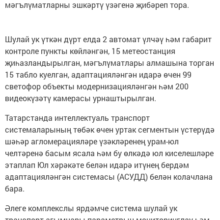
мәгълүматларны эшкәртү үзәгенә җибәреп тора.
Шулай ук үткән дүрт елда 2 автомат үлчәү һәм габарит
контроле пункты көйләнгән, 15 метеостанция
җиһазландырылган, мәгълүматлары алмашына торган
15 табло куелган, адаптацияләнгән идарә өчен 99
светофор объекты модернизацияләнгән һәм 200
видеокүзәтү камерасы урнаштырылган.
Татарстанда интеллектуаль транспорт
системаларының төбәк өчен уртак сегментын үстерүдә
шәһәр агломерацияләре үзәкләренең урам-юл
челтәренә басым ясала һәм бу өлкәдә юл киселешләре
этаплап Юл хәрәкәте белән идарә итүнең бердәм
адаптацияләнгән системасы (АСУДД) белән колачлана
бара.
Әлеге комплекслы ярдәмче система шулай ук
транспорт агымнары параметрын мониторинглау һәм