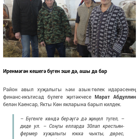
Иренмәгән кешегә бүген эше дә, ашы да бар
Район авыл хуҗалыгы һәм азык-төлек идарәсенең
финанс-икътисад бүлеге җитәкчесе
Марат Абдуллин
белән Каенсар, Якты Көн якларына барып килдек.
– Бүгенге көндә берәүгә дә җиңел түгел, –
диде ул. – Соңгы елларда 30лап крестьян-
фермер хуҗалыгы юкка чыкты, дөрес,