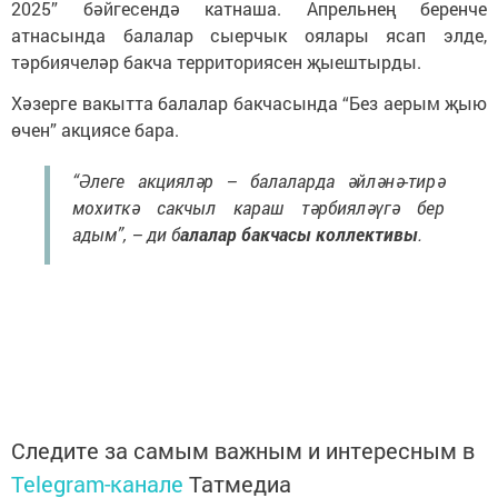
2025” бәйгесендә катнаша. Апрельнең беренче
атнасында балалар сыерчык оялары ясап элде,
тәрбиячеләр бакча территориясен җыештырды.
Хәзерге вакытта балалар бакчасында “Без аерым җыю
өчен” акциясе бара.
“Әлеге акцияләр – балаларда әйләнә-тирә
мохиткә сакчыл караш тәрбияләүгә бер
адым”, – ди б
алалар бакчасы коллективы
.
Следите за самым важным и интересным в
Telegram-канале
Татмедиа