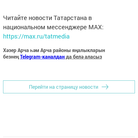
Читайте новости Татарстана в
национальном мессенджере MАХ:
https://max.ru/tatmedia
Хәзер Арча һәм Арча районы яңалыкларын
безнең
Telegram-каналдан
да белә аласыз
Перейти на страницу новости