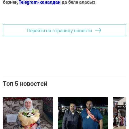
безнең
Telegram-каналдан
да белә аласыз
Перейти на страницу новости
Топ 5 новостей