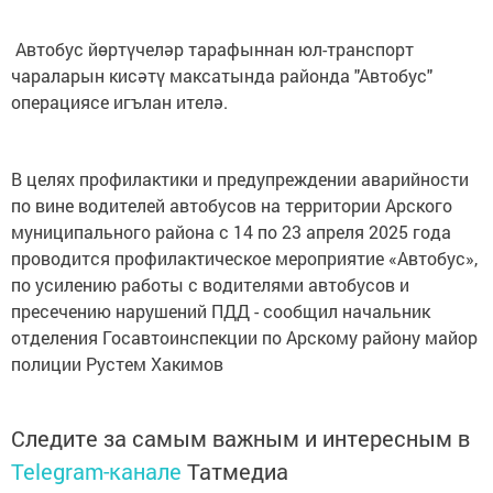
Автобус йөртүчеләр тарафыннан юл-транспорт
чараларын кисәтү максатында районда "Автобус"
операциясе игълан ителә.
В целях профилактики и предупреждении аварийности
по вине водителей автобусов на территории Арского
муниципального района с 14 по 23 апреля 2025 года
проводится профилактическое мероприятие «Автобус»,
по усилению работы с водителями автобусов и
пресечению нарушений ПДД - сообщил начальник
отделения Госавтоинспекции по Арскому району майор
полиции Рустем Хакимов
Следите за самым важным и интересным в
Telegram-канале
Татмедиа