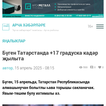
АРЧА ХӘБӘРЛӘРЕ
16+
"Арча хәбәрләре" газетасы - Арча районы
ЯҢАЛЫКЛАР
Бүген Татарстанда +17 градуска кадәр
җылыта
автор,
15 апрель 2025 - 08:15
533
0
0
Бүген, 15 апрельдә, Татарстан Республикасында
алмашынучан болытлы һава торышы сакланачак.
Явым-төшем булу ихтималы аз.