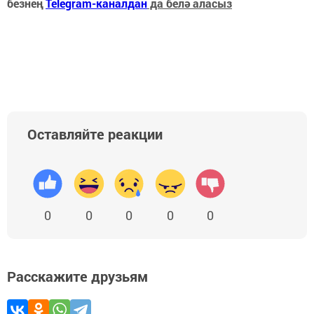
безнең
Telegram-каналдан
да белә аласыз
Оставляйте реакции
0
0
0
0
0
Расскажите друзьям