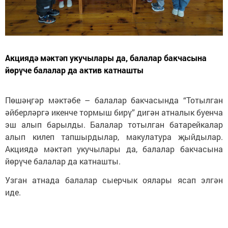
Акциядә мәктәп укучылары да, балалар бакчасына
йөрүче балалар да актив катнашты
Пөшәңгәр мәктәбе – балалар бакчасында “Тотылган
әйберләргә икенче тормыш бирү” дигән атналык буенча
эш алып барылды. Балалар тотылган батарейкалар
алып килеп тапшырдылар, макулатура җыйдылар.
Акциядә мәктәп укучылары да, балалар бакчасына
йөрүче балалар да катнашты.
Узган атнада балалар сыерчык оялары ясап элгән
иде.