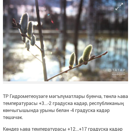
ТР Гидрометеоүзәге мәгълүматлары буенча, төнлә һава
температурасы +3...-2 градуска кадәр, республиканың
көнчыгышында урыны белән -4 градуска кадәр
төшәчәк.
Көндез һава температурасы +12...+17 градуска кадәр