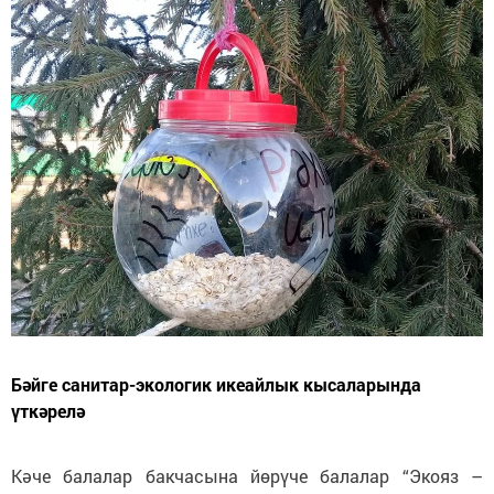
Бәйге санитар-экологик икеайлык кысаларында
үткәрелә
Кәче балалар бакчасына йөрүче балалар “Экояз –