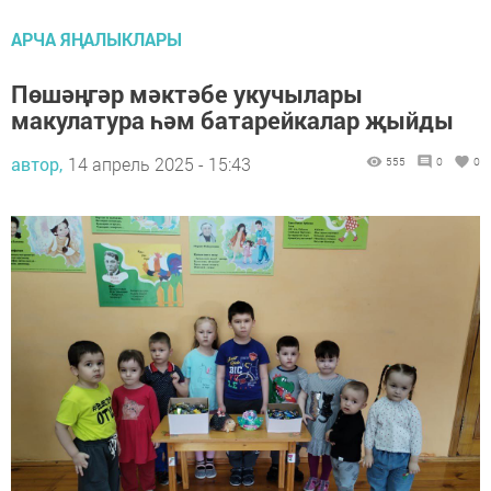
АРЧА ЯҢАЛЫКЛАРЫ
Пөшәңгәр мәктәбе укучылары
макулатура һәм батарейкалар җыйды
автор,
14 апрель 2025 - 15:43
555
0
0