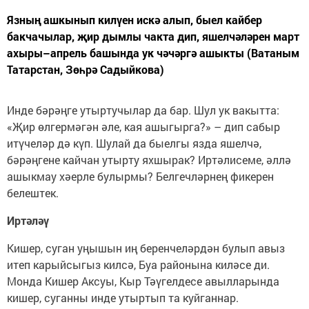
Язның ашкынып килүен искә алып, быел кайбер
бакчачылар, җир дымлы чакта дип, яшелчәләрен март
ахыры–апрель башында ук чәчәргә ашыкты (Ватаным
Татарстан, Зөһрә Садыйкова)
Инде бәрәңге утыртучылар да бар. Шул ук вакытта:
«Җир өлгермәгән әле, кая ашыгырга?» – дип сабыр
итүчеләр дә күп. Шулай да быелгы язда яшелчә,
бәрәңгене кайчан утырту яхшырак? Иртәлисеме, әллә
ашыкмау хәерле булырмы? Белгечләрнең фикерен
белештек.
Иртәләү
Кишер, суган уңышын иң беренчеләрдән булып авыз
итеп карыйсыгыз килсә, Буа районына киләсе ди.
Монда Кишер Аксуы, Кыр Тәүгелдесе авылларында
кишер, суганны инде утыртып та куйганнар.