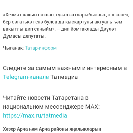
«Хезмәт хакын саклап, гүзәл затларыбызның эш көнен,
бер сәгатькә генә булса да кыскартуны актуаль һәм
вакытлы дип саныйм», – дип йомгаклады Дәүләт
Думасы депутаты.
Чыганак:
Татар-информ
Следите за самым важным и интересным в
Telegram-канале
Татмедиа
Читайте новости Татарстана в
национальном мессенджере MАХ:
https://max.ru/tatmedia
Хәзер Арча һәм Арча районы яңалыкларын