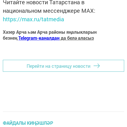
Читайте новости Татарстана в
национальном мессенджере MАХ:
https://max.ru/tatmedia
Хәзер Арча һәм Арча районы яңалыкларын
безнең
Telegram-каналдан
да белә аласыз
Перейти на страницу новости
ФАЙДАЛЫ КИҢӘШЛӘР