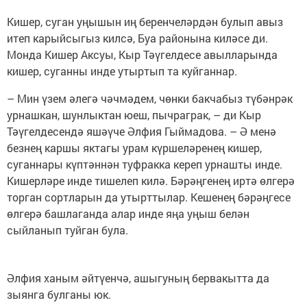
Кишер, суган уңышын иң беренчеләрдән булып авыз
итеп карыйсыгыз килсә, Буа районына киләсе ди.
Монда Кишер Аксуы, Кыр Тәүгелдесе авылларында
кишер, суганны инде утыртып та куйганнар.
– Мин үзем әлегә чәчмәдем, чөнки бакчабыз түбәнрәк
урнашкан, шунлыктан юеш, пычраграк, – ди Кыр
Тәүгелдесендә яшәүче Әлфия Гыймадова. – Ә менә
безнең каршы яктагы урам күршеләренең кишер,
суганнары күптәннән туфракка кереп урнашты инде.
Кишерләре инде тишелеп килә. Бәрәңгенең иртә өлгерә
торган сортларын да утырттылар. Кешенең бәрәңгесе
өлгерә башлаганда алар инде яңа уңыш белән
сыйланып туйган була.
Әлфия ханым әйтүенчә, ашыгуның бервакытта да
зыянга булганы юк.