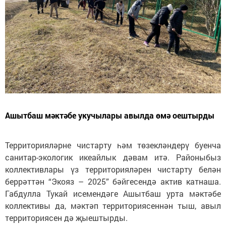
Ашытбаш мәктәбе укучылары авылда өмә оештырды
Территорияләрне чистарту һәм төзекләндерү буенча
санитар-экологик икеайлык дәвам итә. Районыбыз
коллективлары үз территорияләрен чистарту белән
беррәттән “Экояз – 2025” бәйгесендә актив катнаша.
Габдулла Тукай исемендәге Ашытбаш урта мәктәбе
коллективы да, мәктәп территориясеннән тыш, авыл
территориясен дә җыештырды.