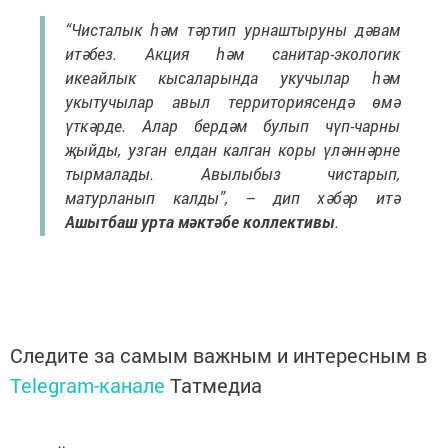
“Чисталык һәм тәртип урнаштыруны дәвам
итәбез. Акция һәм санитар-экологик
икеайлык кысаларында укучылар һәм
укытучылар авыл территориясендә өмә
үткәрде. Алар бердәм булып чүп-чарны
җыйды, узган елдан калган коры үләннәрне
тырмалады. Авылыбыз чистарып,
матурланып калды”, – дип хәбәр итә
Ашытбаш урта мәктәбе коллективы
.
Следите за самым важным и интересным в
Telegram-канале
Татмедиа