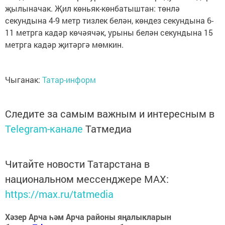
җылыначак. Җил көньяк-көнбатыштан: төнлә
секундына 4-9 метр тизлек белән, көндез секундына 6-
11 метрга кадәр көчәячәк, урыны белән секундына 15
метрга кадәр җитәргә мөмкин.
Чыганак:
Татар-информ
Следите за самым важным и интересным в
Telegram-канале
Татмедиа
Читайте новости Татарстана в
национальном мессенджере MАХ:
https://max.ru/tatmedia
Хәзер Арча һәм Арча районы яңалыкларын