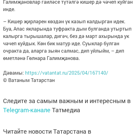
Галимҗановлар гаиләсе түтәлгә кишер дә чәчеп куйган
инде.
– Кишер җирләрен көздән үк казып калдырган идек.
Буа, Апас якларында туфракта дым булганда утыртып
калырга тырышалар, дигәч, без дә март ахырында ук
чәчеп куйдык. Көн бик матур иде. Суыклар булган
очракта да, аларга зыян салмас, дип уйлыйм, – дип
өметләнә Гөлнара Галимҗанова.
Дәвамы:
https://vatantat.ru/2025/04/167140/
© Ватаным Татарстан
Следите за самым важным и интересным в
Telegram-канале
Татмедиа
Читайте новости Татарстана в