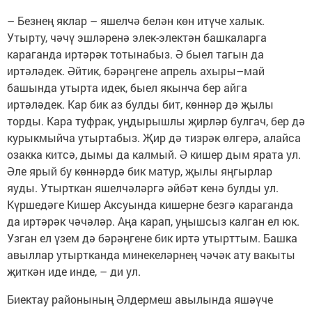
– Безнең яклар – яшелчә белән көн итүче халык.
Утырту, чәчү эшләренә элек-электән башкаларга
караганда иртәрәк тотынабыз. Ә быел тагын да
иртәләдек. Әйтик, бәрәңгене апрель ахыры–май
башында утырта идек, быел якынча бер айга
иртәләдек. Кар бик аз булды бит, көннәр дә җылы
торды. Кара туфрак, уңдырышлы җирләр булгач, бер дә
курыкмыйча утыртабыз. Җир дә тизрәк өлгерә, алайса
озакка китсә, дымы да калмый. Ә кишер дым ярата ул.
Әле ярый бу көннәрдә бик матур, җылы яңгырлар
яуды. Утырткан яшелчәләргә әйбәт кенә булды ул.
Күршедәге Кишер Аксуында кишерне безгә караганда
да иртәрәк чәчәләр. Аңа карап, уңышсыз калган ел юк.
Узган ел үзем дә бәрәңгене бик иртә утырттым. Башка
авыллар утыртканда минекеләрнең чәчәк ату вакыты
җиткән иде инде, – ди ул.
Биектау районының Әлдермеш авылында яшәүче