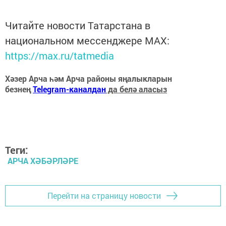
Читайте новости Татарстана в
национальном мессенджере MАХ:
https://max.ru/tatmedia
Хәзер Арча һәм Арча районы яңалыкларын
безнең
Telegram-каналдан
да белә аласыз
Теги:
АРЧА ХӘБӘРЛӘРЕ
Перейти на страницу новости