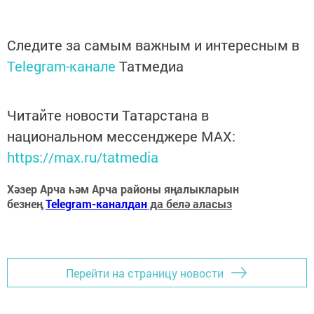
Следите за самым важным и интересным в
Telegram-канале
Татмедиа
Читайте новости Татарстана в
национальном мессенджере MАХ:
https://max.ru/tatmedia
Хәзер Арча һәм Арча районы яңалыкларын
безнең
Telegram-каналдан
да белә аласыз
Перейти на страницу новости