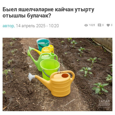
Быел яшелчәләрне кайчан утырту
отышлы булачак?
автор,
14 апрель 2025 - 10:20
1025
0
0