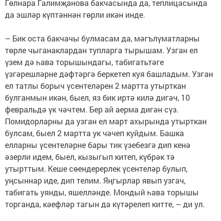
Гөлнара Галимҗанова бакчасында да, теплицасында
да эшләр күптәннән гөрли икән инде.
– Бик оста бакчачы булмасам да, мәгълүматларны
төрле чыганаклардан тупларга тырышам. Узган ел
үзем дә һава торышындагы, табигатьтәге
үзгәрешләрне дәфтәргә беркетеп куя башладым. Узган
ел татлы борыч үсентеләрен 2 мартта утырткан
булганмын икән, быел, яз бик иртә килә дигәч, 10
февральдә үк чәчтем. Бер ай аерма дигән сүз.
Помидорларны да узган ел март ахырында утырткан
булсам, быел 2 мартта ук чәчеп куйдым. Башка
елларны үсентеләрне бары тик үзебезгә дип кенә
әзерли идем, быел, кызыгып китеп, күбрәк тә
утырттым. Кеше сөендерерлек үсентеләр булып,
уңсыннар иде, дип телим. Яңгырлар явып узгач,
табигать уянды, яшелләнде. Мондый һава торышы
торганда, кәефләр тагын да күтәрелеп китте, – ди ул.