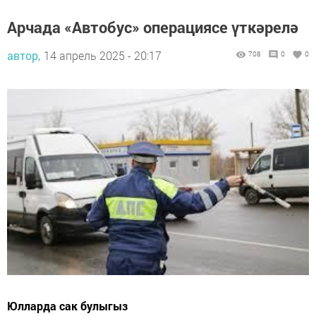
Арчада «Автобус» операциясе үткәрелә
автор,
14 апрель 2025 - 20:17
708
0
0
Юлларда сак булыгыз