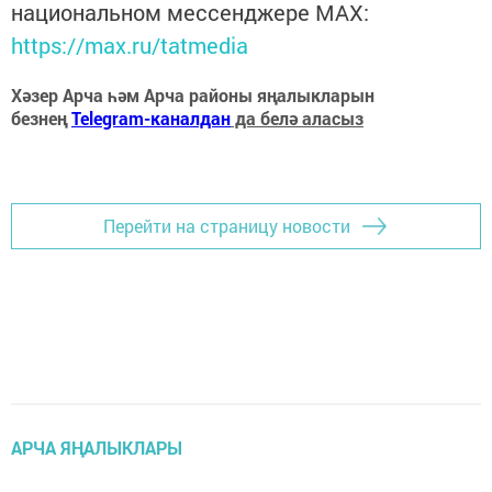
национальном мессенджере MАХ:
https://max.ru/tatmedia
Хәзер Арча һәм Арча районы яңалыкларын
безнең
Telegram-каналдан
да белә аласыз
Перейти на страницу новости
АРЧА ЯҢАЛЫКЛАРЫ