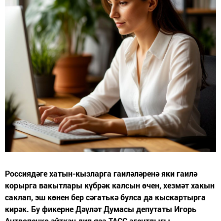
Россиядәге хатын-кызларга гаиләләренә яки гаилә
корырга вакытлары күбрәк калсын өчен, хезмәт хакын
саклап, эш көнен бер сәгатькә булса да кыскартырга
кирәк. Бу фикерне Дәүләт Думасы депутаты Игорь
Антропенко әйткән дип яза ТАСС агентлыгы.