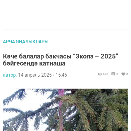
АРЧА ЯҢАЛЫКЛАРЫ
Кәче балалар бакчасы “Экояз – 2025”
бәйгесендә катнаша
автор,
14 апрель 2025 - 15:46
620
0
0