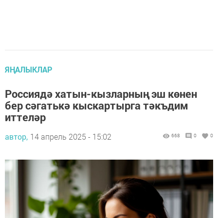
ЯҢАЛЫКЛАР
Россиядә хатын-кызларның эш көнен
бер сәгатькә кыскартырга тәкъдим
иттеләр
автор,
14 апрель 2025 - 15:02
668
0
0