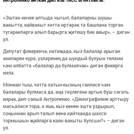
«Эштән кичке алтыда чыгып, балаларны шушы
вакытта, кайвакыт хәтта иртәрәк тә башлана торган
түгәрәкләргә алып барырга җитешү бик авыр», – дигән
ул.
Депутат фикеренчә, нәтиҗәдә, кыз балалар арыган
әниләрен күрә, үзләренең дә шундый булуын теләми
һәм әлбәттә «балалар да булмаячак» дигән фикергә
килә.
Моннан тыш, хәтта хатын-кызның гаиләсе һәм
балалары булмаса да, аңа тәүлегенә артык буш сәгать
кирәк, дип саный Антропенко. «Демографияне арттыру
мәсьәләсе тора, ә яшь кыз көнен эштә уздырып,
соңыннан арып-талып өенә кайтканда шәхси
тормышын җайларга каян вакыты булсын?» – дигән
ул.