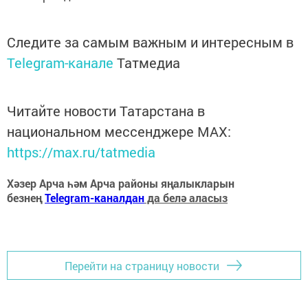
Следите за самым важным и интересным в
Telegram-канале
Татмедиа
Читайте новости Татарстана в
национальном мессенджере MАХ:
https://max.ru/tatmedia
Хәзер Арча һәм Арча районы яңалыкларын
безнең
Telegram-каналдан
да белә аласыз
Перейти на страницу новости