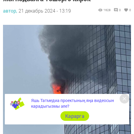
автор,
21 декабрь 2024 - 13:19
1628
0
0
Яшь Татмедиа проектының яңа видеосын
карадыгызмы әле?
Карарга