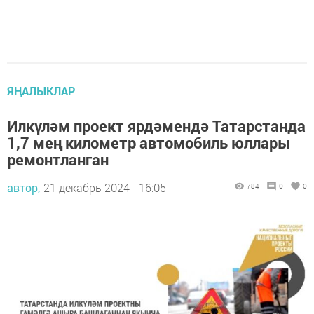
ЯҢАЛЫКЛАР
Илкүләм проект ярдәмендә Татарстанда
1,7 мең километр автомобиль юллары
ремонтланган
автор,
21 декабрь 2024 - 16:05
784
0
0