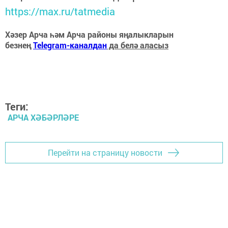
https://max.ru/tatmedia
Хәзер Арча һәм Арча районы яңалыкларын
безнең
Telegram-каналдан
да белә аласыз
Теги:
АРЧА ХӘБӘРЛӘРЕ
Перейти на страницу новости