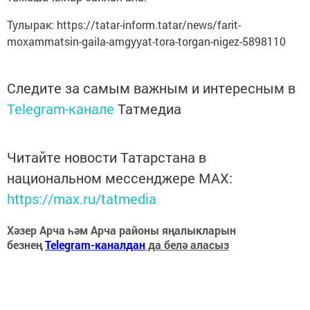
Тулырак: https://tatar-inform.tatar/news/farit-
moxammatsin-gaila-amgyyat-tora-torgan-nigez-5898110
Следите за самым важным и интересным в
Telegram-канале
Татмедиа
Читайте новости Татарстана в
национальном мессенджере MАХ:
https://max.ru/tatmedia
Хәзер Арча һәм Арча районы яңалыкларын
безнең
Telegram-каналдан
да белә аласыз