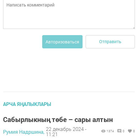
Отправить
Авторизоваться
АРЧА ЯҢАЛЫКЛАРЫ
Сабырлыкның төбе – сары алтын
22 декабрь 2024 -
Румия Надршина,
1374
0
0
11:21