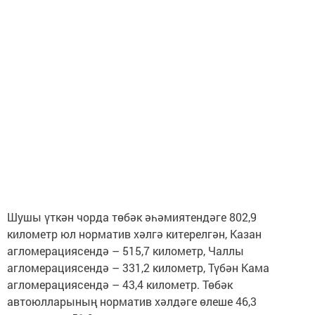
Шушы үткән чорда төбәк әһәмиятендәге 802,9
километр юл норматив хәлгә китерелгән, Казан
агломерациясендә – 515,7 километр, Чаллы
агломерациясендә – 331,2 километр, Түбән Кама
агломерациясендә – 43,4 километр. Төбәк
автоюлларының норматив хәлдәге өлеше 46,3