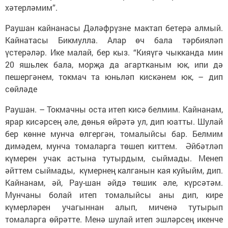
хәтерләмим”.
Раушан кайнанасы Дәләфрүзне мактап бетерә алмый.
Кайнатасы Бикмулла. Алар өч бала тәрбияләп
үстерәләр. Ике малай, бер кыз. “Кияүгә чыкканда мин
20 яшьлек бала, морҗа да агартканым юк, ипи дә
пешергәнем, токмач та юньләп кискәнем юк, – дип
сөйләде
Раушан. – Токмачны оста итеп кисә белмим. Кайнанам,
ярар кисәрсең әле, дөнья өйрәтә ул, дип юатты. Шулай
бер көнне мунча өлгергән, томалыйсы бар. Белмим
димәдем, мунча томаларга төшеп киттем. Әйбәтләп
күмерен учак астына тутырдым, сыймады. Менеп
әйттем сыймады, күмернең калганын кая куйыйм, дип.
Кайнанам, әй, Рау-шан әйдә төшик әле, күрсәтәм.
Мунчаны болай итеп томалыйсы аны дип, кире
күмерләрен учагыннан алып, миченә тутырып
томаларга өйрәтте. Менә шулай итеп эшләрсең икенче