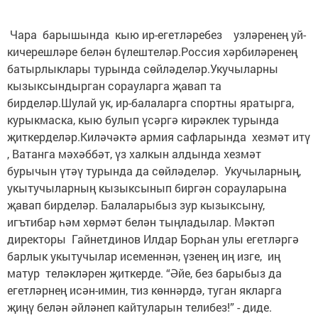
Чара барышында кыю ир-егетләребез узләренең уй-
кичерешләре белән бүлештеләр.Россия хәрбиләренең
батырлыклары турында сөйләделәр.Укучыларны
кызыксындырган сорауларга җавап та
бирделәр.Шулай ук, ир-балаларга спортны яратырга,
курыкмаска, кыю булып үсәргә кирәклек турында
җиткерделәр.Киләчәктә армия сафларында хезмәт итү
, Ватанга мәхәббәт, үз халкын алдында хезмәт
бурычын үтәү турында да сөйләделәр. Укучыларның,
укытучыларның кызыксынып биргән сорауларына
җавап бирделәр. Балаларыбыз зур кызыксыну,
игътибар һәм хөрмәт белән тыңладылар. Мәктәп
директоры Гайнетдинов Илдар Борһан улы егетләргә
барлык укытучылар исеменнән, үзенең иң изге, иң
матур теләкләрен җиткерде. “Әйе, без барыбыз да
егетләрнең исән-имин, тиз көннәрдә, туган якларга
җиңү белән әйләнеп кайтуларын телибез!” - диде.