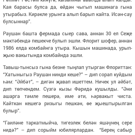
Кая барасы булса да, өйдән чыгып машинага гына
утырабыз. Кирәкле урынга алып барып кайта. Исән-сау
булсыннар”.
Раушан башта фермада сыер сава, аннан 30 ел Сеҗе
мәктәбендә пешекче булып эшли. Флорит шофер, аннан
1986 елда комбайнга утыра. Кышын машинада, урып-
җыю вакытында комбайнда эшли.
Тавыш-тынсыз гына безне тыңлап утырган Флориттан:
“Хатыныгыз Раушан нинди кеше?” – дип сорап куйдым
һәм: “Әйбәт”, – дигән җавап ишеттем. Ничек ул әйбәт,
дип төпчендем. Сүзгә кызы Фәридә кушылды. “Әни
ашарга тәмле пешерә, име әти, һәрвакыт чиста.
Кайткан кешегә ризыгы пешкән, өе җыештырылган
булыр”.
“Гаиләне таркатмыйча, тигезлек белән яшәүнең сере
нидә?” – дип сорыйм юбилярлардан. “Берең сабыр