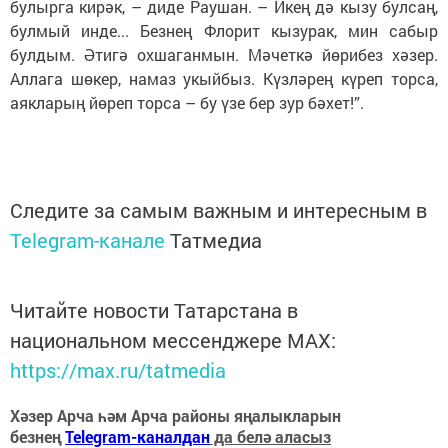
булырга кирәк, – диде Раушан. – Икең дә кызу булсаң,
булмый инде... Безнең Флорит кызурак, мин сабыр
булдым. Әтигә охшаганмын. Мәчеткә йөрибез хәзер.
Аллага шөкер, намаз укыйбыз. Күзләрең күреп торса,
аякларың йөреп торса – бу үзе бер зур бәхет!”.
Следите за самым важным и интересным в
Telegram-канале
Татмедиа
Читайте новости Татарстана в
национальном мессенджере MАХ:
https://max.ru/tatmedia
Хәзер Арча һәм Арча районы яңалыкларын
безнең
Telegram-каналдан
да белә аласыз