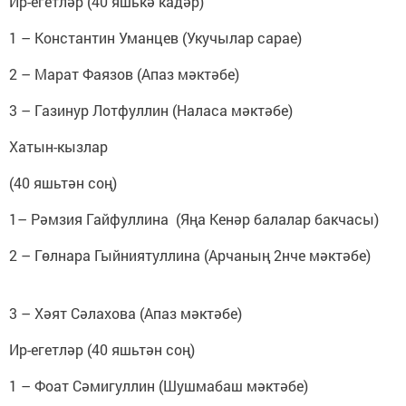
Ир-егетләр (40 яшькә кадәр)
1 – Константин Уманцев (Укучылар сарае)
2 – Марат Фаязов (Апаз мәктәбе)
3 – Газинур Лотфуллин (Наласа мәктәбе)
Хатын-кызлар
(40 яшьтән соң)
1– Рәмзия Гайфуллина (Яңа Кенәр балалар бакчасы)
2 – Гөлнара Гыйниятуллина (Арчаның 2нче мәктәбе)
3 – Хәят Сәлахова (Апаз мәктәбе)
Ир-егетләр (40 яшьтән соң)
1 – Фоат Сәмигуллин (Шушмабаш мәктәбе)