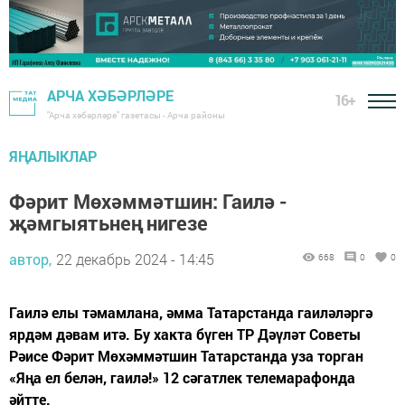
АРЧА ХӘБӘРЛӘРЕ
16+
"Арча хәбәрләре" газетасы - Арча районы
ЯҢАЛЫКЛАР
Фәрит Мөхәммәтшин: Гаилә -
җәмгыятьнең нигезе
автор,
22 декабрь 2024 - 14:45
668
0
0
Гаилә елы тәмамлана, әмма Татарстанда гаиләләргә
ярдәм дәвам итә. Бу хакта бүген ТР Дәүләт Советы
Рәисе Фәрит Мөхәммәтшин Татарстанда уза торган
«Яңа ел белән, гаилә!» 12 сәгатлек телемарафонда
әйтте.