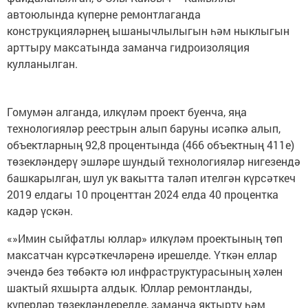
автоюлында күперне ремонтлаганда
конструкцияләрнең ышанычлылыгын һәм ныклыгын
арттыру максатында заманча гидроизоляция
кулланылган.
Гомумән алганда, илкүләм проект буенча, яңа
технологияләр реестрын алып баруны исәпкә алып,
объектларның 92,8 процентында (466 объектның 411е)
төзекләндерү эшләре шундый технологияләр нигезендә
башкарылган, шул ук вакытта таләп ителгән күрсәткеч
2019 елдагы 10 проценттан 2024 елда 40 процентка
кадәр үскән.
«»Имин сыйфатлы юллар» илкүләм проектының төп
максатчан күрсәткечләренә ирешелде. Үткән еллар
эчендә без төбәктә юл инфраструктурасының хәлен
шактый яхшырта алдык. Юллар ремонтланды,
күперләр төзекләндерелде, заманча яктырту һәм