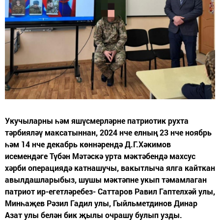
Укучыларны һәм яшүсмерләрне патриотик рухта
тәрбияләү максатыннан, 2024 нче елның 23 нче ноябрь
һәм 14 нче декабрь көннәрендә Д.Г.Хәкимов
исемендәге Түбән Мәтәскә урта мәктәбендә махсус
хәрби операциядә катнашучы, вакытлыча ялга кайткан
авылдашларыбыз, шушы мәктәпне укып тәмамлаган
патриот ир-егетләребез- Саттаров Равил Гаптелхәй улы,
Минһаҗев Рәзил Гадил улы, Гыйльметдинов Динар
Азат улы белән бик җылы очрашу булып узды.