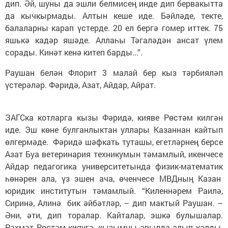
дип. Әй, шуны да эшли белмисең инде дип бервакытта
да кычкырмады. Алтын кеше иде. Бәйләде, текте,
балаларны карап үстерде. 20 ел бергә гомер иттек. 75
яшькә кадәр яшәде. Аллаһы Тәгаләдән ансат үлем
сорады. Кинәт кенә китеп барды...”.
Раушан белән Флорит 3 малай бер кыз тәрбияләп
үстерәләр. Фәридә, Азат, Айдар, Айрат.
ЗАГСка котларга кызы Фәридә, кияве Рөстәм килгән
иде. Эш көне булганлыктан уллары Казаннан кайтып
өлгермәде. Фәридә шәфкать туташы, егетләрнең берсе
Азат Буа ветеринария техникумын тәмамлый, икенчесе
Айдар педагогика университетында физик-математик
һөнәрен ала, үз эшен ача, өченчесе МВДның Казан
юридик институтын тәмамлый. “Киленнәрем Раилә,
Сиринә, Алинә бик әйбәтләр, – дип мактый Раушан. –
Әни, әти, дип торалар. Кайталар, эшкә булышалар.
Рәхмәт Рөстәм кияүгә, кызымны авылда алып калды.