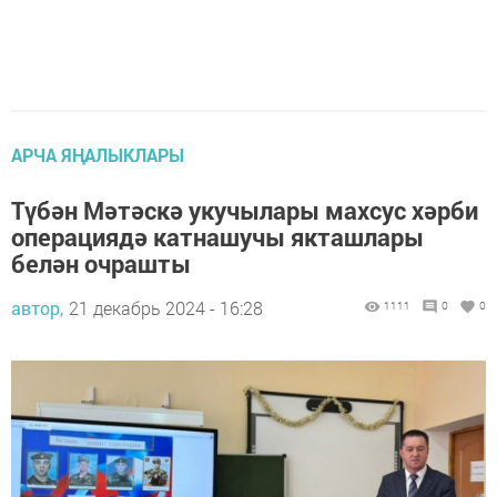
АРЧА ЯҢАЛЫКЛАРЫ
Түбән Мәтәскә укучылары махсус хәрби
операциядә катнашучы якташлары
белән очрашты
автор,
21 декабрь 2024 - 16:28
1111
0
0