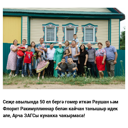
Сеҗе авылында 50 ел бергә гомер иткән Раушан һәм
Флорит Рәхимуллиннар белән кайчан танышыр идек
әле, Арча ЗАГСы кунакка чакырмаса!