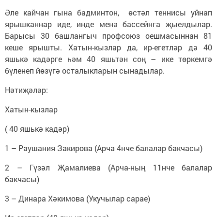
Әле кайчан гына бадминтон, өстәл теннисы уйнап
ярышканнар иде, инде менә бассейнга җыелдылар.
Барысы 30 башлангыч профсоюз оешмасыннан 81
кеше ярышты. Хатын-кызлар да, ир-егетләр дә 40
яшькә кадәрге һәм 40 яшьтән соң – ике төркемгә
бүленеп йөзүгә осталыкларын сынадылар.
Нәтиҗәләр:
Хатын-кызлар
( 40 яшькә кадәр)
1 – Раушания Закирова (Арча 4нче балалар бакчасы)
2 – Гүзәл Җамалиева (Арча-ның 11нче балалар
бакчасы)
3 – Динара Хәкимова (Укучылар сарае)