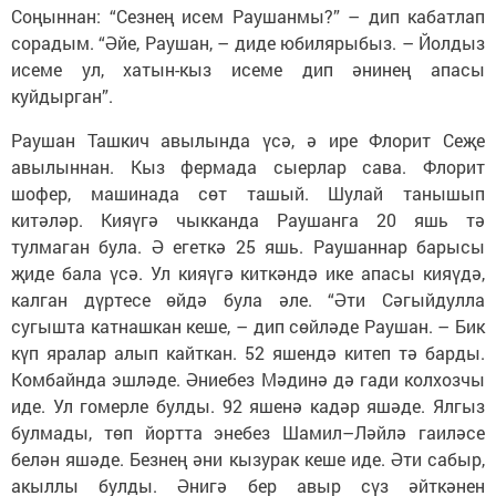
Соңыннан: “Сезнең исем Раушанмы?” – дип кабатлап
сорадым. “Әйе, Раушан, – диде юбилярыбыз. – Йолдыз
исеме ул, хатын-кыз исеме дип әнинең апасы
куйдырган”.
Раушан Ташкич авылында үсә, ә ире Флорит Сеҗе
авылыннан. Кыз фермада сыерлар сава. Флорит
шофер, машинада сөт ташый. Шулай танышып
китәләр. Кияүгә чыкканда Раушанга 20 яшь тә
тулмаган була. Ә егеткә 25 яшь. Раушаннар барысы
җиде бала үсә. Ул кияүгә киткәндә ике апасы кияүдә,
калган дүртесе өйдә була әле. “Әти Сәгыйдулла
сугышта катнашкан кеше, – дип сөйләде Раушан. – Бик
күп яралар алып кайткан. 52 яшендә китеп тә барды.
Комбайнда эшләде. Әниебез Мәдинә дә гади колхозчы
иде. Ул гомерле булды. 92 яшенә кадәр яшәде. Ялгыз
булмады, төп йортта энебез Шамил–Ләйлә гаиләсе
белән яшәде. Безнең әни кызурак кеше иде. Әти сабыр,
акыллы булды. Әнигә бер авыр сүз әйткәнен