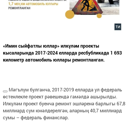
«Имин сыйфатлы юллар» илкүләм проекты
кысаларында 2017-2024 елларда ресбубликада 1 693
километр автомобиль юллары ремонтланган.
Мәгълүм булганча, 2017-2019 елларда ул федераль
өстенлекле проект рәвешендә гамәлдә ашырылды.
Илкүләм проект буенча ремонт эшләренә барлыгы 67,8
миллиард сум юнәлдерелгән, аларның 40,7 миллиард
сумы – федераль финанслар.