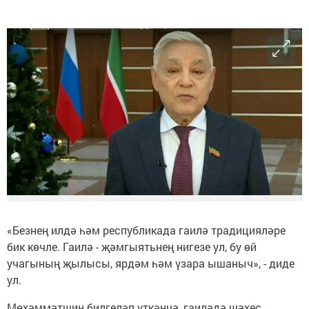
«Безнең илдә һәм республикада гаилә традицияләре
бик көчле. Гаилә - җәмгыятьнең нигезе ул, бу өй
учагының җылысы, ярдәм һәм үзара ышаныч», - диде
ул.
Мөхәммәтшин билгеләп үткәнчә, гаиләдә шәхес