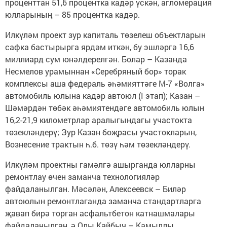
проценттан 51,6 процентка кадәр үскән, агломерация
юлларының – 85 процентка кадәр.
Илкүләм проект зур капиталь төзелеш объектларын
сафка бастырырга ярдәм иткән, бу эшләргә 16,6
миллиард сум юнәлдерелгән. Болар – Казанда
Несмелов урамыннан «Серебряный бор» торак
комплексы аша федераль әһәмияттәге М-7 «Волга»
автомобиль юлына кадәр автоюл (I этап); Казан –
Шәмәрдән төбәк әһәмиятендәге автомобиль юлын
16,2-21,9 километрлар аралыгындагы участокта
төзекләндерү; Зур Казан боҗрасы участокларын,
Вознесение трактын һ.б. төзү һәм төзекләндерү.
Илкүләм проектны гамәлгә ашырганда юлларны
ремонтлау өчен заманча технологияләр
файдаланылган. Мәсәлән, Алексеевск – Биләр
автоюлын ремонтлаганда заманча стандартларга
җавап бирә торган асфальтбетон катнашмалары
файдаланылган, ә Олы Кайбыч – Камыллы