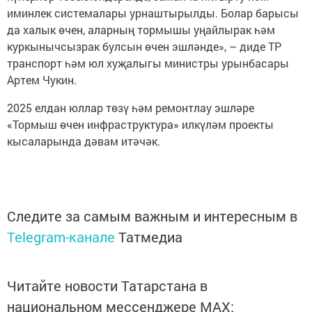
иминлек системалары урнаштырылды. Болар барысы
да халык өчен, аларның тормышы уңайлырак һәм
куркынычсызрак булсын өчен эшләнде», – диде ТР
транспорт һәм юл хуҗалыгы министры урынбасары
Артем Чукин.
2025 елдан юллар төзү һәм ремонтлау эшләре
«Тормыш өчен инфраструктура» илкүләм проекты
кысаларында дәвам итәчәк.
Следите за самым важным и интересным в
Telegram-канале
Татмедиа
Читайте новости Татарстана в
национальном мессенджере MАХ: