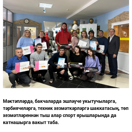
Мәктәпләрдә, бакчаларда эшләүче укытучыларга,
тәрбиячеләргә, техник хезмәткәрләргә шаккатасың, төп
хезмәтләреннән тыш алар спорт ярышларында да
катнашырга вакыт таба.