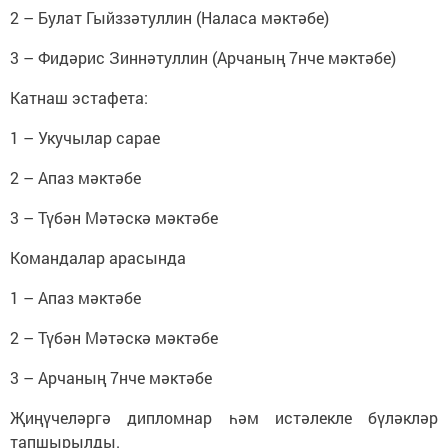
2 – Булат Гыйззәтуллин (Наласа мәктәбе)
3 – Фидәрис Зиннәтуллин (Арчаның 7нче мәктәбе)
Катнаш эстафета:
1 – Укучылар сарае
2 – Апаз мәктәбе
3 – Түбән Мәтәскә мәктәбе
Командалар арасында
1 – Апаз мәктәбе
2 – Түбән Мәтәскә мәктәбе
3 – Арчаның 7нче мәктәбе
Җиңүчеләргә дипломнар һәм истәлекле бүләкләр
тапшырылды.