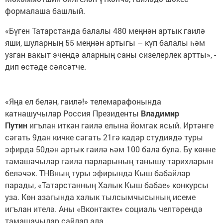
формалаша башлый.
«Бүген Татарстанда балалы 480 меңнән артык гаилә
яши, шуларның 55 меңнән артыгы – күп балалы һәм
узган вакыт эчендә аларның саны сизелерлек артты», -
дип өстәде сәясәтче.
«Яңа ел белән, гаилә!» телемарафонында
катнашучылар Россия Президенты
Владимир
Путин
игълан иткән гаилә елына йомгак ясый. Иртәнге
сәгать 9дан кичке сәгать 21гә кадәр студиядә туры
эфирда 50дән артык гаилә һәм 100 бала була. Бу көнне
тамашачылар гаилә парларының танышу тарихларын
беләчәк. ТНВның туры эфирында Кыш бабайлар
парады, «Татарстанның Халык Кыш бабае» конкурсы
уза. Көн азагында халык тылсымчысының исеме
игълан ителә. Аны «Вконтакте» социаль челтәрендә
тамашачылар сайлап ала.