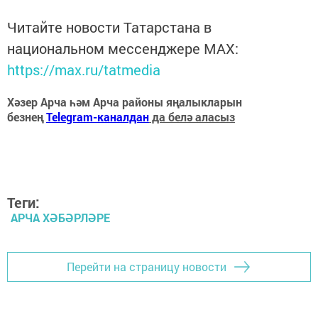
Читайте новости Татарстана в
национальном мессенджере MАХ:
https://max.ru/tatmedia
Хәзер Арча һәм Арча районы яңалыкларын
безнең
Telegram-каналдан
да белә аласыз
Теги:
АРЧА ХӘБӘРЛӘРЕ
Перейти на страницу новости