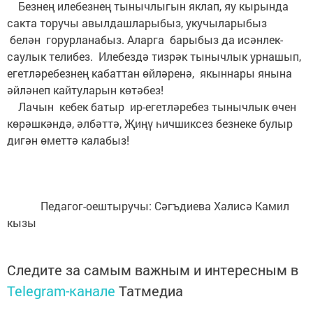
Безнең илебезнең тынычлыгын яклап, яу кырында
сакта торучы авылдашларыбыз, укучыларыбыз
белән горурланабыз. Аларга барыбыз да исәнлек-
саулык телибез. Илебездә тизрәк тынычлык урнашып,
егетләребезнең кабаттан өйләренә, якыннары янына
әйләнеп кайтуларын көтәбез!
Лачын кебек батыр ир-егетләребез тынычлык өчен
көрәшкәндә, әлбәттә, Җиңү һичшиксез безнеке булыр
дигән өметтә калабыз!
Педагог-оештыручы: Сәгъдиева Халисә Камил
кызы
Следите за самым важным и интересным в
Telegram-канале
Татмедиа