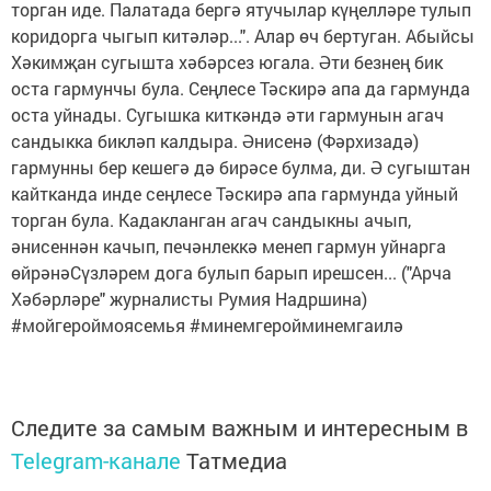
торган иде. Палатада бергә ятучылар күңелләре тулып
коридорга чыгып китәләр...". Алар өч бертуган. Абыйсы
Хәкимҗан сугышта хәбәрсез югала. Әти безнең бик
оста гармунчы була. Сеңлесе Тәскирә апа да гармунда
оста уйнады. Сугышка киткәндә әти гармунын агач
сандыкка бикләп калдыра. Әнисенә (Фәрхизадә)
гармунны бер кешегә дә бирәсе булма, ди. Ә сугыштан
кайтканда инде сеңлесе Тәскирә апа гармунда уйный
торган була. Кадакланган агач сандыкны ачып,
әнисеннән качып, печәнлеккә менеп гармун уйнарга
өйрәнәСүзләрем дога булып барып ирешсен... ("Арча
Хәбәрләре" журналисты Румия Надршина)
#мойгероймоясемья #минемгеройминемгаилә
Следите за самым важным и интересным в
Telegram-канале
Татмедиа