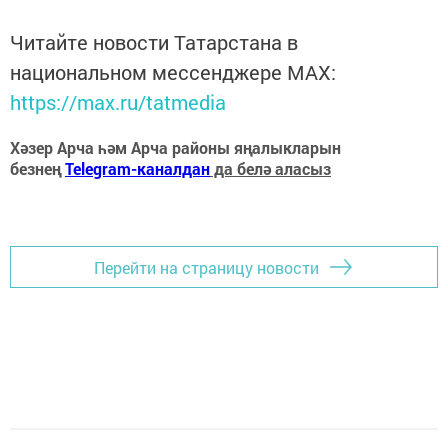
Читайте новости Татарстана в
национальном мессенджере MАХ:
https://max.ru/tatmedia
Хәзер Арча һәм Арча районы яңалыкларын
безнең
Telegram-каналдан
да белә аласыз
Перейти на страницу новости