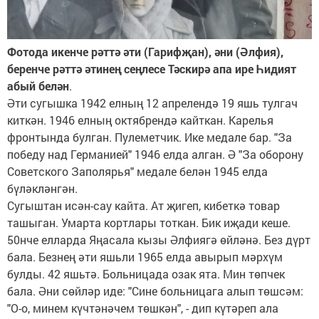
Фотода икенче рәттә әти (Гарифҗан), әни (Әлфия),
беренче рәттә әтинең сеңлесе Тәскирә апа ире Һидият
абый белән
.
Әти сугышка 1942 елның 12 апрелендә 19 яшь тулгач
киткән. 1946 елның октябрендә кайткан. Карелья
фронтында булган. Пулеметчик. Ике медале бар. "За
победу над Германией" 1946 елда алган. Ә "За оборону
Советского Заполярья" медале белән 1945 елда
бүләкләнгән.
Сугыштан исән-сау кайта. Ат җигеп, кибеткә товар
ташыган. Умарта кортлары тоткан. Бик иҗади кеше.
50нче елларда Яңасала кызы Әлфиягә өйләнә. Без дүрт
бала. Безнең әти яшьли 1965 елда авырып мәрхүм
булды. 42 яшьтә. Больницада озак ята. Мин төпчек
бала. Әни сөйләр иде: "Сине больницага алып төшсәм:
"О-о, минем күчтәнәчем төшкән", - дип күтәреп ала