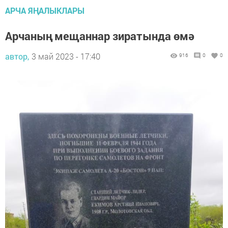
АРЧА ЯҢАЛЫКЛАРЫ
Арчаның мещаннар зиратында өмә
автор,
3 май 2023 - 17:40
916
0
0