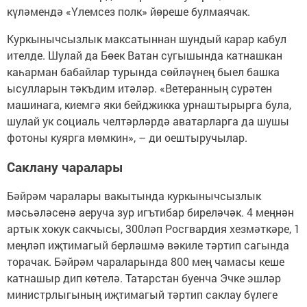
күләмендә «Үлемсез полк» йөреше булмаячак.
Куркынычсызлык максатыннан шундый карар кабул
ителде. Шулай да Бөек Ватан сугышында катнашкан
каһарман бабайлар турында сөйләүнең быел башка
ысулларын тәкъдим итәләр. «Ветеранның сурәтен
машинага, киемгә яки бейджикка урнаштырырга була,
шулай ук социаль челтәрләрдә аватарларга да шушы
фотоны куярга мөмкин», – ди оештыручылар.
Саклану чаралары
Бәйрәм чаралары вакытында куркынычсызлык
мәсьәләсенә аеруча зур игътибар биреләчәк. 4 меңнән
артык хокук сакчысы, 300ләп Росгвардия хезмәткәре, 1
меңләп иҗтимагый берләшмә вәкиле тәртип сагында
торачак. Бәйрәм чараларында 800 мең чамасы кеше
катнашыр дип көтелә. Татарстан буенча Эчке эшләр
министрлыгының иҗтимагый тәртип саклау бүлеге