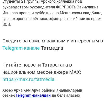
Студенты 21 группы Арского колледжа под
руководством руководителя ФОРПОСТа Зайнуллина
Ильназа провели субботник на Мещанском кладбище,
где похоронены лётчики, офицеры, погибшие во время
ВОВ.
Следите за самым важным и интересным в
Telegram-канале
Татмедиа
Читайте новости Татарстана в
национальном мессенджере MАХ:
https://max.ru/tatmedia
Хәзер Арча һәм Арча районы яңалыкларын
безнең
Telegram-каналдан
да белә аласыз