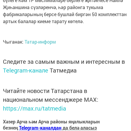
бүлеге һәм ТР мөслимәләре берлеге җитәкчесе Наилә
Җиһаншина сүзләренчә, һәр районга тукыма
фабрикаларының берсе бушлай биргән 50 комплекттан
артык балалар киеме тарату көтелә.
Чыганак:
Татар-информ
Следите за самым важным и интересным в
Telegram-канале
Татмедиа
Читайте новости Татарстана в
национальном мессенджере MАХ:
https://max.ru/tatmedia
Хәзер Арча һәм Арча районы яңалыкларын
безнең
Telegram-каналдан
да белә аласыз