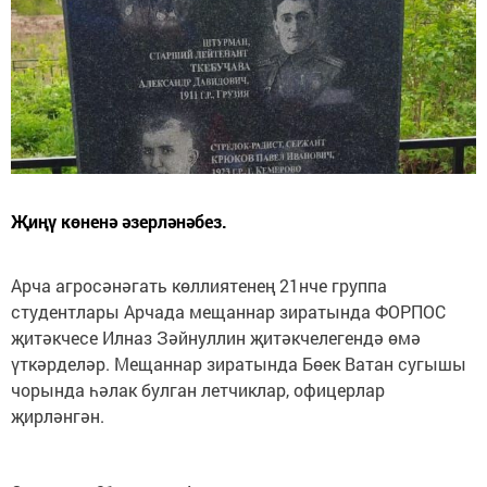
Җиңү көненә әзерләнәбез.
Арча агросәнәгать көллиятенең 21нче группа
студентлары Арчада мещаннар зиратында ФОРПОС
җитәкчесе Илназ Зәйнуллин җитәкчелегендә өмә
үткәрделәр. Мещаннар зиратында Бөек Ватан сугышы
чорында һәлак булган летчиклар, офицерлар
җирләнгән.