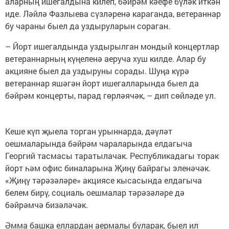
аларның ишегалдына килеп, бәйрәм кәефе бүләк иткән
иде. Ләйлә Фазлыева сүзләренә караганда, ветераннар
бу чараны быел да уздыруларын сораган.
– Йорт ишегалдында уздырылган мондый концертлар
ветераннарның күңеленә аеруча хуш килде. Алар бу
акцияне быел да уздыруны сорады. Шуңа күрә
ветераннар яшәгән йорт ишегалларында быел да
бәйрәм концерты, парад гөрләячәк, – дип сөйләде ул.
Кеше күп җыела торган урыннарда, дәүләт
оешмаларында бәйрәм чараларында елдагыча
Георгий тасмасы таратылачак. Республикадагы торак
йорт һәм офис биналарына Җиңү байрагы эленәчәк.
«Җиңү тәрәзәләре» акциясе кысасында елдагыча
белем бирү, социаль оешмалар тәрәзәләре дә
бәйрәмчә бизәләчәк.
Әмма башка еллардан аермалы буларак, быел ил