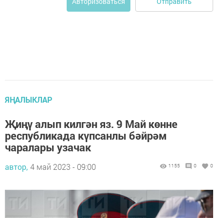
Отправить
Авторизоваться
ЯҢАЛЫКЛАР
Җиңү алып килгән яз. 9 Май көнне
республикада күпсанлы бәйрәм
чаралары узачак
автор,
4 май 2023 - 09:00
1155
0
0