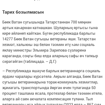
Тарих бозылмасын
Бөек Ватан сугышында Татарстаннан 700 меңнән
артык каһарман катнашкан. Шуларның яртысы гына
кире әйләнеп кайткан. Бүген республикада барлыгы
14277 Бөек Ватан сугышы ветераны яши. Татарстан
хезмәт, халыкны эш белән тәэмин итү һәм социаль
яклау министры Эльмира Зарипова сүзләренә
караганда, соңгы биш елда аларның сафы өч тапкыр
сирәгәйгән (таблицада. – Д.Г.)
– Республикада яшәүче барлык ветераннарга социаль
ярдәм чаралары күрсәтелә. Аерым алганда, Бөек Ватан
сугышы ветераннарына торак-коммуналь хезмәтләр,
җәмәгать транспортында йөргән өчен түләгәндә 50
процент ташлама ясала, протезлар белән тәэмин ителә,
аларга ай саен акчалата компенсация түләнә. Тыл
ветераннары исә айлык түләүдән (2023 елда – 867 сум.