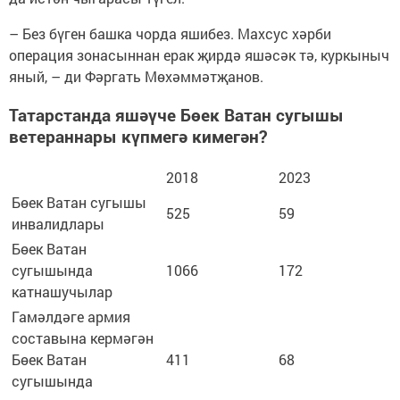
– Без бүген башка чорда яшибез. Махсус хәрби
операция зонасыннан ерак җирдә яшәсәк тә, куркыныч
яный, – ди Фәргать Мөхәммәтҗанов.
Татарстанда яшәүче Бөек Ватан сугышы
ветераннары күпмегә кимегән?
2018
2023
Бөек Ватан сугышы
525
59
инвалидлары
Бөек Ватан
сугышында
1066
172
катнашучылар
Гамәлдәге армия
составына кермәгән
Бөек Ватан
411
68
сугышында