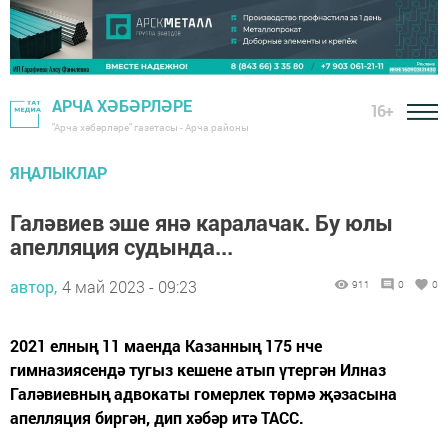
АРЧА ХӘБӘРЛӘРЕ
16+
"Арча хәбәрләре" газетасы - Арча районы
ЯҢАЛЫКЛАР
Галәвиев эше янә каралачак. Бу юлы
апелляция судында...
автор,
4 май 2023 - 09:23
911
0
0
2021 елның 11 маенда Казанның 175 нче
гимназиясендә тугыз кешене атып үтергән Илназ
Галәвиевның адвокаты гомерлек төрмә җәзасына
апелляция биргән, дип хәбәр итә ТАСС.