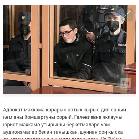
Адвокат мәхкәмә карарын артык кырыс дип саный
һәм аны йомшартуны сорый. Галәвиевне яклаучы
юрист мәхкәмә утырышы беркетмәләре һәм
аудиоязмалар белән танышкан, шуннан соң кыска