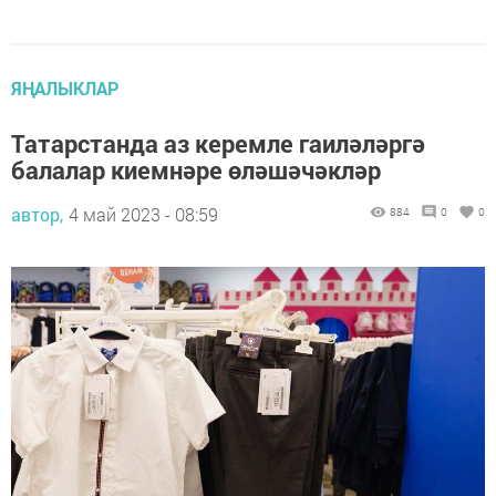
ЯҢАЛЫКЛАР
Татарстанда аз керемле гаиләләргә
балалар киемнәре өләшәчәкләр
автор,
4 май 2023 - 08:59
884
0
0