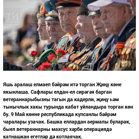
Яшь аралаш елмаеп бәйрәм итә торган Җиңү көне
якынлаша. Сафлары елдан-ел сирәгәя барган
ветераннарыбызны тагын да кадерли, җиңү һәм
тынычлык хакы турында кабат уйландыра торган көн
бу. 9 Май көнне республикада күпсанлы бәйрәм
чаралары узачак. Башка еллардан аермалы буларак,
быел ветераннарны махсус хәрби операциядә
катнашкан егетләр дә котлаячак.