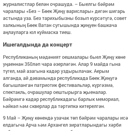
журналистлар белән очрашуда. – Быелгы бәйрәм
чаралары «Без – Бөек Җиңү варислары» дигән шигарь
астында уза. Без тарихыбызны бозып күрсәтүгә, совет
халкының Бөек Ватан сугышында җиңүен башкача
аңлауларга юл куймаска тиеш.
Ишегалдында да концерт
Республиканың мәдәният оешмалары быел Җиңү көне
уңаеннан 350ләп чара әзерләгән. Алар 9 майда гына
түгел, май азагына кадәр уздырылачак. Аерым
алганда, ай дәвамында республикада Бөек Җиңүгә
багышланган патриотик фестивальләр, күргәзмә,
спектакль, очрашулар оештырырга җыеналар.
Бәйрәмгә кадәр республикадагы барлык мемориал,
һәйкәл һәм скверлар да тәртипкә китерелгән.
9 Май – Җиңү көнендә узачак төп бәйрәм чаралары исә
елдагыча Арча һәм Архангел зиратларындагы хәрби