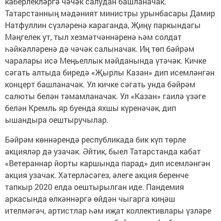
каберлекләргә чәчәк салудан башланачак.
Татарстанның мәдәният министры урынбасары Дамир
Натфуллин сүзләренә караганда, Җиңү паркындагы
Мәңгелек ут, тыл хезмәтчәннәренә һәм солдат
һәйкәлләренә дә чәчәк салыначак. Иң төп бәйрәм
чаралары исә Меңьеллык мәйданында үтәчәк. Кичке
сәгать алтыда биредә «Җырлы Казан» дип исемләнгән
концерт башланачак. Ул кичке сәгать унда бәйрәм
салюты белән тәмамланачак. Ул «Казан» гаилә үзәге
белән Кремль яр буенда яхшы күренәчәк, дип
ышандыра оештыручылар.
Бәйрәм көннәрендә республикада бик күп төрле
акцияләр дә узачак. Әйтик, быел Татарстанда кабат
«Ветераннар йорты каршында парад» дип исемләнгән
акция узачак. Хәтерләсәгез, әлеге акция беренче
тапкыр 2020 елда оештырылган иде. Пандемия
аркасында өлкәннәргә өйдән чыгарга киңәш
ителмәгәч, артистлар һәм иҗат коллективлары үзләре