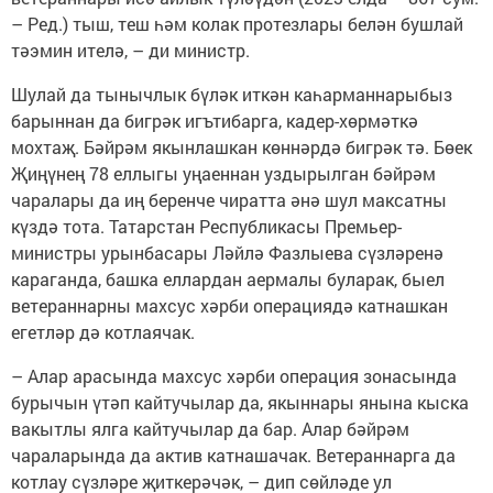
– Ред.) тыш, теш һәм колак протезлары белән бушлай
тәэмин ителә, – ди министр.
Шулай да тынычлык бүләк иткән каһарманнарыбыз
барыннан да бигрәк игътибарга, кадер-хөрмәткә
мохтаҗ. Бәйрәм якынлашкан көннәрдә бигрәк тә. Бөек
Җиңүнең 78 еллыгы уңаеннан уздырылган бәйрәм
чаралары да иң беренче чиратта әнә шул максатны
күздә тота. Татарстан Республикасы Премьер-
министры урынбасары Ләйлә Фазлыева сүзләренә
караганда, башка еллардан аермалы буларак, быел
ветераннарны махсус хәрби операциядә катнашкан
егетләр дә котлаячак.
– Алар арасында махсус хәрби операция зонасында
бурычын үтәп кайтучылар да, якыннары янына кыска
вакытлы ялга кайтучылар да бар. Алар бәйрәм
чараларында да актив катнашачак. Ветераннарга да
котлау сүзләре җиткерәчәк, – дип сөйләде ул