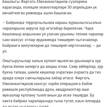
башлыгы Фәргать Мөхәммәтҗанов сүзләренә
караганда, полиция хезмәткәрләре 30 апрельдән үк
көчәйтелгән режимда эшли башлаган.
– Бәйрәмдә террорчылыкка каршы куркынычсызлык
чараларына аеруча зур игътибар биреләчәк. Чара
башланыр алдыннан ул узачак урынны техник чаралар
һәм махсус этләр ярдәмендә тикшереп чыгачаклар.
Бәйрәмгә килүчеләрне дә тикшереп кертәчәкләр, – ди
ул.
Оештыручылар халык күпләп җыелган урыннарга зур
букча белән килергә дә киңәш итми. Сәер әйберләр, зур
букча тапкан, шикле кешеләр очраткан очракта да тиз
арада хокук сакчыларына хәбәр итәсе. Фәргать
Мөхәммәтҗанов махсус хәрби операциягә бәйле
рәвешле республикада дрон, квадрокоптер ише
җиһазлар куллану тыелганын да искә төшерде. Бу
хакта бәйрәм чараларында гына түгел, озын ялларда
да истән чыгарасы түгел.