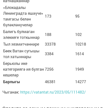
катнашканнар
«Блокадалы
Ленинградта яшәүче»
173
95
тамгасы белән
бүләкләнүчеләр
Балигъ булмаган
188
102
элеккеге тоткыннар
Тыл хезмәтчәннәре
33378
10218
Бөек Ватан сугышы
3384
1614
тол хатыннары
Берьюлы ике
категориягә ия булган
7256
1949
кешеләр
Барлыгы
46381
14277
Чыганак:
https://vatantat.ru/2023/05/111482/