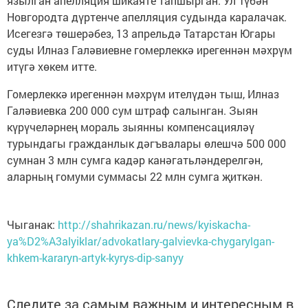
язылган апелляция шикаяте тапшырган. Ул Түбән
Новгородта дүртенче апелляция судында каралачак.
Исегезгә төшерәбез, 13 апрельдә Татарстан Югары
суды Илназ Галәвиевне гомерлеккә ирегеннән мәхрүм
итүгә хөкем итте.
Гомерлеккә ирегеннән мәхрүм ителүдән тыш, Илназ
Галәвиевка 200 000 сум штраф салынган. Зыян
күрүчеләрнең мораль зыянны компенсацияләү
турындагы гражданлык дәгъвалары өлешчә 500 000
сумнан 3 млн сумга кадәр канәгатьләндерелгән,
аларның гомуми суммасы 22 млн сумга җиткән.
Чыганак:
http://shahrikazan.ru/news/kyiskacha-
ya%D2%A3alyiklar/advokatlary-galvievka-chygarylgan-
khkem-kararyn-artyk-kyrys-dip-sanyy
Следите за самым важным и интересным в