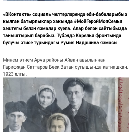
«ВКонтакте» социаль челтәрләрендә әби-бабаларыбыз
кылган батырлыклар хакында #МойГеройМояСемья
хэштегы белән язмалар куела. Алар белән сайтыбызда
таныштырып барабыз. Түбәндә Карелья фронтында
булучы әтисе турындагы Румия Надршина язмасы
Минем әтием Арча районы Айван авылыннан
Гарифҗан Саттаров Бөек Ватан сугышында катнашкан.
1923 елгы.