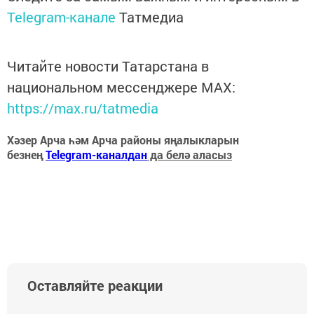
Telegram-канале
Татмедиа
Читайте новости Татарстана в
национальном мессенджере MАХ:
https://max.ru/tatmedia
Хәзер Арча һәм Арча районы яңалыкларын
безнең
Telegram-каналдан
да белә аласыз
Оставляйте реакции