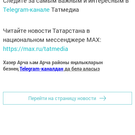
Следите за самым важным и интересным в
Telegram-канале
Татмедиа
Читайте новости Татарстана в
национальном мессенджере MАХ:
https://max.ru/tatmedia
Хәзер Арча һәм Арча районы яңалыкларын
безнең
Telegram-каналдан
да белә аласыз
Перейти на страницу новости