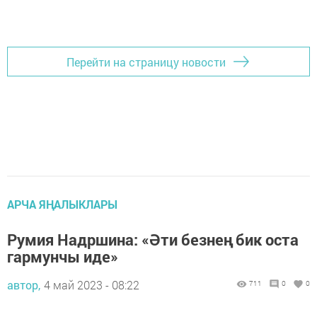
Перейти на страницу новости
АРЧА ЯҢАЛЫКЛАРЫ
Румия Надршина: «Әти безнең бик оста
гармунчы иде»
автор,
4 май 2023 - 08:22
711
0
0