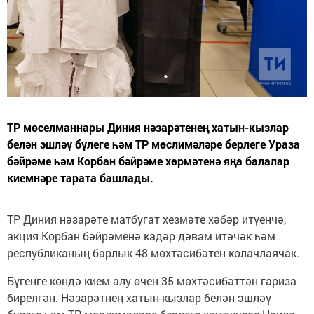
ТР мөселманнары Диния нәзарәтенең хатын-кызлар
белән эшләү бүлеге һәм ТР мөслимәләре берлеге Ураза
бәйрәме һәм Корбан бәйрәме хөрмәтенә яңа балалар
киемнәре тарата башлады.
ТР Диния нәзарәте матбугат хезмәте хәбәр итүенчә,
акция Корбан бәйрәменә кадәр дәвам итәчәк һәм
республиканың барлык 48 мөхтәсибәтен колачлаячак.
Бүгенге көндә кием алу өчен 35 мөхтәсибәттән гариза
бирелгән. Нәзарәтнең хатын-кызлар белән эшләү