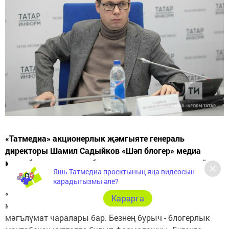
«Татмедиа» акционерлык җәмгыяте генераль
директоры Шамил Садыйков «Шәп блогер» медиа
мәктәбендә күп телле блогерлар үсеп чыгачагын әйтте.
Яшь Татмедиа проектының яңа видеосын
карадыгызмы әле?
«Без күпмилләтле республикада яшибез. Татар, рус,
Карарга
мари, чуваш, удмурт телләрендә эшләүче массакүләм
мәгълүмат чаралары бар. Безнең бурыч - блогерлык