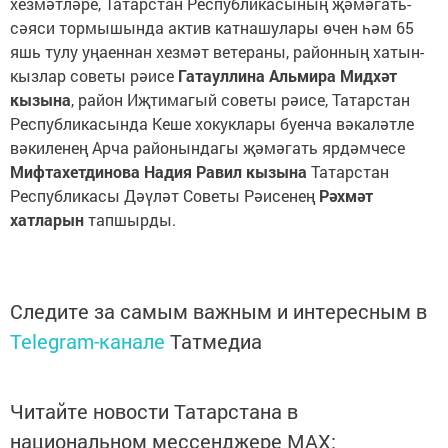
хезмәтләре, Татарстан Республикасының җәмәгать-
сәяси тормышында актив катнашулары өчен һәм 65
яшь тулу уңаеннан хезмәт ветераны, районның хатын-
кызлар советы рәисе
Гатауллина Альмира Мидхәт
кызына
, район Иҗтимагый советы рәисе, Татарстан
Республикасында Кеше хокуклары буенча вәкаләтле
вәкиленең Арча районындагы җәмәгать ярдәмчесе
Мифтахетдинова Надия Равил кызына
Татарстан
Республикасы Дәүләт Советы Рәисенең
Рәхмәт
хатларын
тапшырды.
Следите за самым важным и интересным в
Telegram-канале
Татмедиа
Читайте новости Татарстана в
национальном мессенджере MАХ: