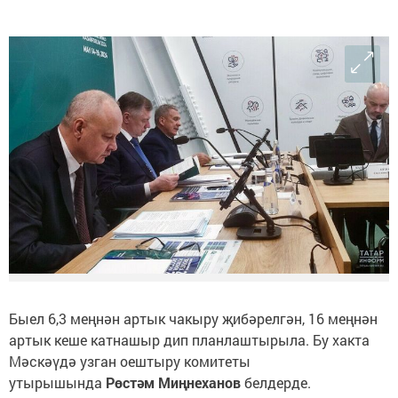
Быел 6,3 меңнән артык чакыру җибәрелгән, 16 меңнән
артык кеше катнашыр дип планлаштырыла. Бу хакта
Мәскәүдә узган оештыру комитеты
утырышында
Рөстәм Миңнеханов
белдерде.