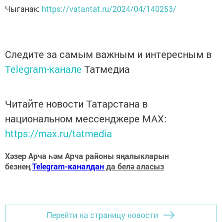
Чыганак:
https://vatantat.ru/2024/04/140253/
Следите за самым важным и интересным в
Telegram-канале
Татмедиа
Читайте новости Татарстана в
национальном мессенджере MАХ:
https://max.ru/tatmedia
Хәзер Арча һәм Арча районы яңалыкларын
безнең
Telegram-каналдан
да белә аласыз
Перейти на страницу новости