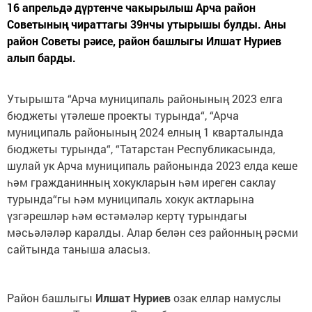
16 апрельдә дүртенче чакырылыш Арча район
Советының чираттагы 39нчы утырышы булды. Аны
район Советы рәисе, район башлыгы Илшат Нуриев
алып барды.
Утырышта “Арча муниципаль районының 2023 елга
бюджеты үтәлеше проекты турында“, “Арча
муниципаль районының 2024 елның 1 кварталында
бюджеты турында“, “Татарстан Республикасында,
шулай ук Арча муниципаль районында 2023 елда кеше
һәм гражданинның хокукларын һәм иреген саклау
турында“гы һәм муниципаль хокук актларына
үзгәрешләр һәм өстәмәләр кертү турындагы
мәсьәләләр каралды. Алар белән сез районның рәсми
сайтында таныша аласыз.
Район башлыгы
Илшат Нуриев
озак еллар намуслы