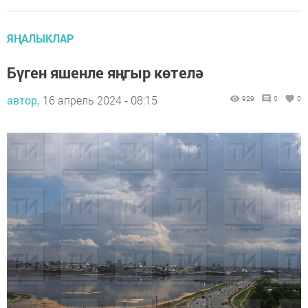
ЯҢАЛЫКЛАР
Бүген яшенле яңгыр көтелә
автор,
16 апрель 2024 - 08:15
929
0
0