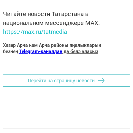
Читайте новости Татарстана в
национальном мессенджере MАХ:
https://max.ru/tatmedia
Хәзер Арча һәм Арча районы яңалыкларын
безнең
Telegram-каналдан
да белә аласыз
Перейти на страницу новости