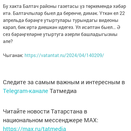
Бу хакта Балтач районы газетасы үз төркемендә хәбәр
итә. Балтачлылар быел да беренче, димәк. Үткән ел 22
апрельдә бәрәңге утыртулары турындагы видеоны
карап, бик иртә диешкән идегез. Ул исәптән быел… Ә
сез бәрәңгеләрне утыртуга әзерли башладыгызмы
әле?
Чыганак:
https://vatantat.ru/2024/04/140209/
Следите за самым важным и интересным в
Telegram-канале
Татмедиа
Читайте новости Татарстана в
национальном мессенджере MАХ:
https://max.ru/tatmedia