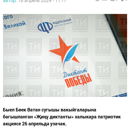
автор,
16 апрель 2024 - 11:17
Быел Бөек Ватан сугышы вакыйгаларына
багышланган «Җиңү диктанты» халыкара патриотик
акциясе 26 апрельдә узачак.