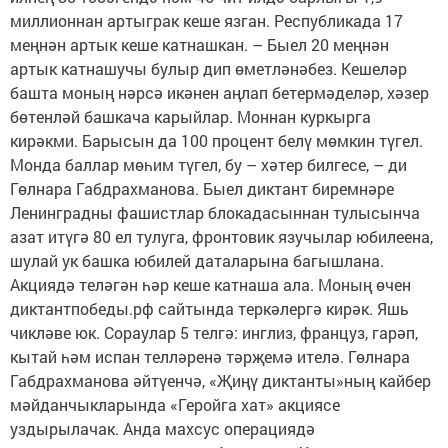
миллионнан артыграк кеше язган. Республикада 17
меңнән артык кеше катнашкан. – Быел 20 меңнән
артык катнашучы булыр дип өметләнәбез. Кешеләр
башта моның нәрсә икәнен аңлап бетермәделәр, хәзер
бөтенләй башкача карыйлар. Моннан куркырга
кирәкми. Барысын да 100 процент белү мөмкин түгел.
Монда баллар мөһим түгел, бу – хәтер билгесе, – ди
Гөлнара Габдрахманова. Быел диктант биремнәре
Ленинградны фашистлар блокадасыннан тулысынча
азат итүгә 80 ел тулуга, фронтовик язучылар юбилеена,
шулай ук башка юбилей даталарына багышлана.
Акциядә теләгән һәр кеше катнаша ала. Моның өчен
диктантпобеды.рф сайтында теркәлергә кирәк. Яшь
чикләве юк. Сораулар 5 телгә: инглиз, француз, гарәп,
кытай һәм испан телләренә тәрҗемә ителә. Гөлнара
Габдрахманова әйтүенчә, «Җиңү диктанты»ның кайбер
мәйданчыкларында «Геройга хат» акциясе
уздырылачак. Анда махсус операциядә