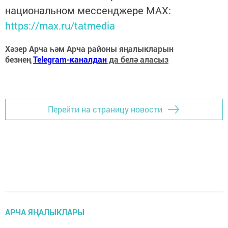
национальном мессенджере MАХ:
https://max.ru/tatmedia
Хәзер Арча һәм Арча районы яңалыкларын
безнең
Telegram-каналдан
да белә аласыз
Перейти на страницу новости
АРЧА ЯҢАЛЫКЛАРЫ