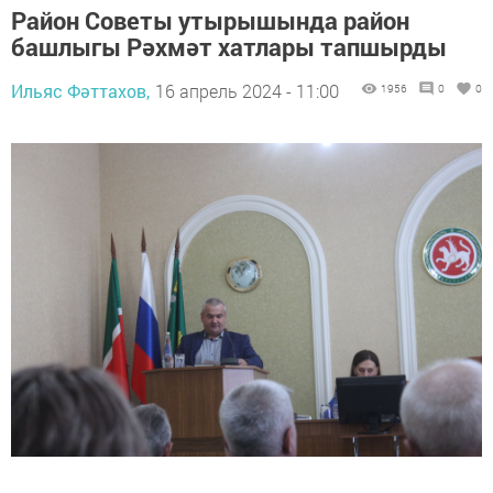
Район Советы утырышында район
башлыгы Рәхмәт хатлары тапшырды
Ильяс Фәттахов,
16 апрель 2024 - 11:00
1956
0
0