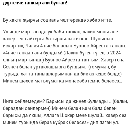
дүртенче тапкыр әни булган!
Бу хакта җырчы социаль челтәрендә хәбәр итте.
Ул инде март аенда ук бәби тапкан, ләкин моны әле
хәзер генә әйтергә батырчылык иткән. Шунысын
искәртик, Лилия 4 нче баласын Буэнос Айреста тапкан:
«4нче тапкыр әни булдым! (Ләкин бүген түгел, ә 2024
елның мартында.) Буэнос-Айреста таптым. Хәзер генә
Сезнең белән уртаклашырга булдым. (гомумән, бу
турыда хәтта танышларымнан да бик аз кеше белде)
Минем шәхси мәгълүматка мөнәсәбәтемне беләсез…
Нигә сөйләмәдем? Барысы да җиңел булмады .. (бәлки,
бераздан сөйләрмен) Минем белән һәм бала белән
барысы да яхшы, Аллага Шокер менә шулай.. хәзер сез
минем турында бераз күбрәк беләсез» дип язган ул.