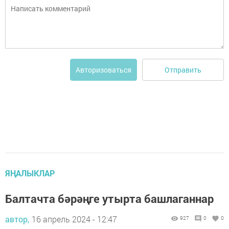
Отправить
Авторизоваться
ЯҢАЛЫКЛАР
Балтачта бәрәңге утырта башлаганнар
автор,
16 апрель 2024 - 12:47
927
0
0