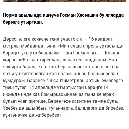
Норма авылында яшәүче Госман Хәсәншин бу ялларда
бәрәңге утырткан.
Дөрес, әлегә кечкенә генә участокта — 16 квадрат
метрлы мәйданда гына. «Мин ел да апрель уртасында
бәрәңге утырта башлыйм, — ди Госман ага. — Көздән
җирне әйбәтләп тиресләп, эшкәртеп калдырам. Һәр
чокырга бәрәңге салгач, бер кашык көл, аның өстенә
ярты уч киптерелгән көл салам, аннан балчык белән
күмдерәм. Бәрәңге 7-8 сантиметрдан артык күмелергә
тиеш түгел. 14 апрельдә утыртылган бәрәңге 14
июньдә инде каз йомыркасыннан аз гына кечерәк
булып үсеп җитешә. Бәрәңгесе искиткеч тәмле була.
Үзебез дә ашыйбыз, туганнарга, балаларга да бирәбез,
күчтәнәчкә дә җибәрәбез»… —