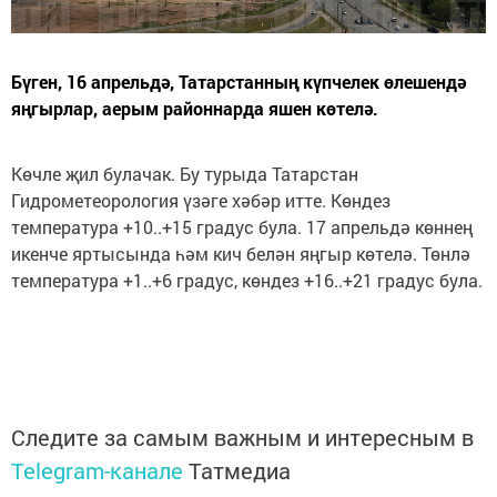
Бүген, 16 апрельдә, Татарстанның күпчелек өлешендә
яңгырлар, аерым районнарда яшен көтелә.
Көчле җил булачак. Бу турыда Татарстан
Гидрометеорология үзәге хәбәр итте. Көндез
температура +10..+15 градус була. 17 апрельдә көннең
икенче яртысында һәм кич белән яңгыр көтелә. Төнлә
температура +1..+6 градус, көндез +16..+21 градус була.
Следите за самым важным и интересным в
Telegram-канале
Татмедиа