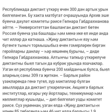
Республикада диктант үткәрү өчен 300 дән артык урын
билгеләнгән. Бу хакта матбугат очрашуында Архив эше
буенча дәүләт комитеты рәисе Гөлнара Габдрахманова
әйтте. – Университеттан башланган диктант бөтен
Россия буенча уза башлады һәм менә ике ел инде анда
чит илләр дә катнаша. «Җиңү диктанты»н язу һәм
бүгенге тыныч тормышыбыз өчен гомерләрен биргән
геройларны данлау – һәр кешенең бурычы, – диде
Гөлнара Габдрахманова. Алтынчы тапкыр үткәрелүче
диктантны быел тагын да күбрәк урында язачаклар.
Узган ел республика буенча 200 мәйданчык булса, быел
аларның саны 309 га җиткән. – Барлык район
үзәкләрендә генә түгел, зур мәктәпләр булган
авылларда да диктант үткәреләчәк. Акциягә барлык
институтлар, югары уку йортлары, техникумнар һәм
көллиятләр кушылды, – дип билгеләп узды комитет
рәисе. Сүз уңаеннан, узган елда «Җиңү диктанты»н
илнең 85 төбәгендә һәм 46 чит илдә барлыгы 1,9