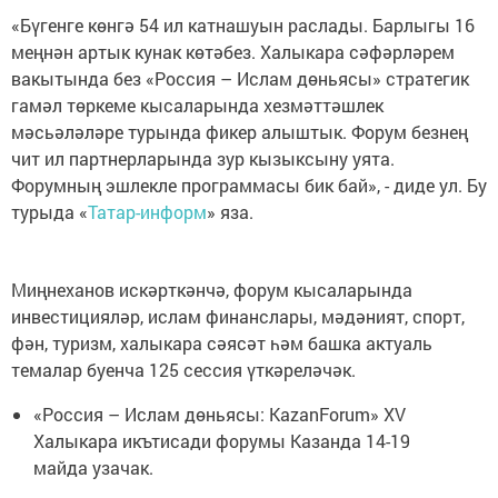
«Бүгенге көнгә 54 ил катнашуын раслады. Барлыгы 16
меңнән артык кунак көтәбез. Халыкара сәфәрләрем
вакытында без «Россия – Ислам дөньясы» стратегик
гамәл төркеме кысаларында хезмәттәшлек
мәсьәләләре турында фикер алыштык. Форум безнең
чит ил партнерларында зур кызыксыну уята.
Форумның эшлекле программасы бик бай», - диде ул. Бу
турыда «
Татар-информ
» яза.
Миңнеханов искәрткәнчә, форум кысаларында
инвестицияләр, ислам финанслары, мәдәният, спорт,
фән, туризм, халыкара сәясәт һәм башка актуаль
темалар буенча 125 сессия үткәреләчәк.
«Россия – Ислам дөньясы: KazanForum» XV
Халыкара икътисади форумы Казанда 14-19
майда узачак.