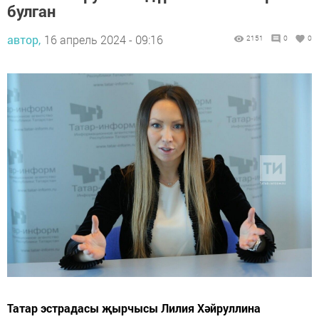
булган
автор,
16 апрель 2024 - 09:16
2151
0
0
Татар эстрадасы җырчысы Лилия Хәйруллина