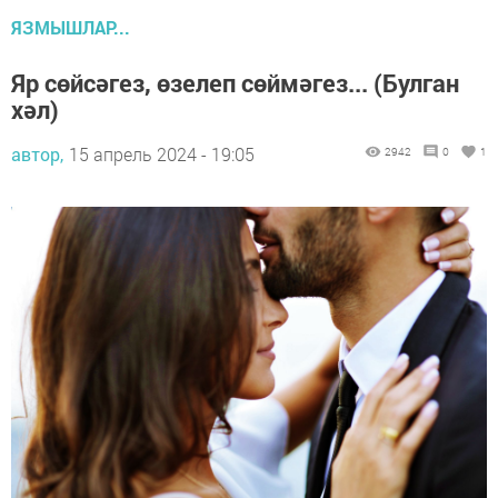
ЯЗМЫШЛАР...
Яр сөйсәгез, өзелеп сөймәгез... (Булган
хәл)
автор,
15 апрель 2024 - 19:05
2942
0
1