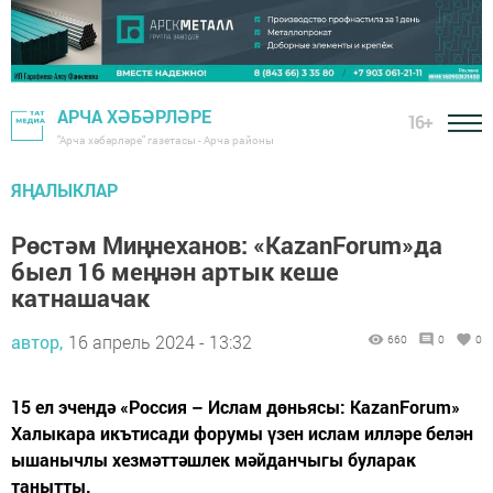
АРЧА ХӘБӘРЛӘРЕ
16+
"Арча хәбәрләре" газетасы - Арча районы
ЯҢАЛЫКЛАР
Рөстәм Миңнеханов: «KazanForum»да
быел 16 меңнән артык кеше
катнашачак
автор,
16 апрель 2024 - 13:32
660
0
0
15 ел эчендә «Россия – Ислам дөньясы: KazanForum»
Халыкара икътисади форумы үзен ислам илләре белән
ышанычлы хезмәттәшлек мәйданчыгы буларак
танытты.