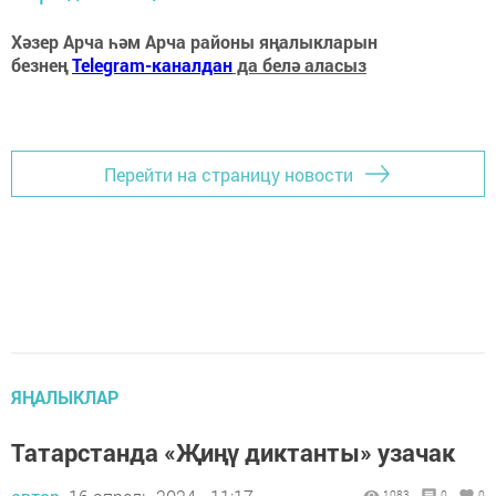
Хәзер Арча һәм Арча районы яңалыкларын
безнең
Telegram-каналдан
да белә аласыз
Перейти на страницу новости
ЯҢАЛЫКЛАР
Татарстанда «Җиңү диктанты» узачак
1083
0
0