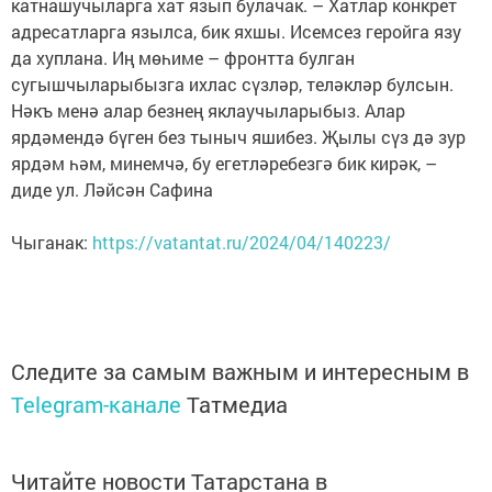
катнашучыларга хат язып булачак. – Хатлар конкрет
адресатларга язылса, бик яхшы. Исемсез геройга язу
да хуплана. Иң мөһиме – фронтта булган
сугышчыларыбызга ихлас сүзләр, теләкләр булсын.
Нәкъ менә алар безнең яклаучыларыбыз. Алар
ярдәмендә бүген без тыныч яшибез. Җылы сүз дә зур
ярдәм һәм, минемчә, бу егетләребезгә бик кирәк, –
диде ул. Ләйсән Сафина
Чыганак:
https://vatantat.ru/2024/04/140223/
Следите за самым важным и интересным в
Telegram-канале
Татмедиа
Читайте новости Татарстана в