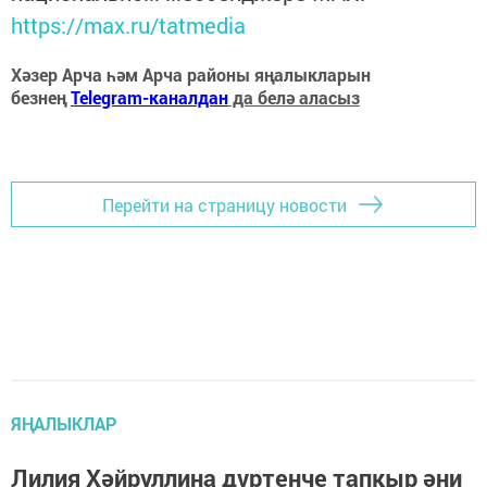
https://max.ru/tatmedia
Хәзер Арча һәм Арча районы яңалыкларын
безнең
Telegram-каналдан
да белә аласыз
Перейти на страницу новости
ЯҢАЛЫКЛАР
Лилия Хәйруллина дүртенче тапкыр әни