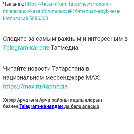
Чыганак:
https://tatar-inform.tatar/news/rostam-
minnexanov-kazanforumda-byel-16-mennan-artyk-kese-
katnasacak-5886303
Следите за самым важным и интересным в
Telegram-канале
Татмедиа
Читайте новости Татарстана в
национальном мессенджере MАХ:
https://max.ru/tatmedia
Хәзер Арча һәм Арча районы яңалыкларын
безнең
Telegram-каналдан
да белә аласыз