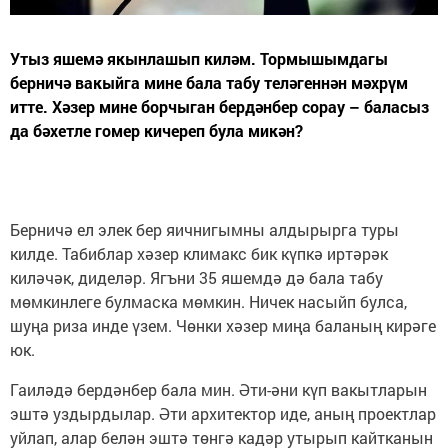
Утыз яшемә якынлашып киләм. Тормышымдагы
берничә вакыйга мине бала табу теләгеннән мәхрүм
итте. Хәзер мине борчыган бердәнбер сорау – баласыз
да бәхетле гомер кичереп була микән?
Берничә ел элек бер яичнигымны алдырырга туры
килде. Табиблар хәзер климакс бик күпкә иртәрәк
киләчәк, диделәр. Ягъни 35 яшемдә дә бала табу
мөмкинлеге булмаска мөмкин. Ничек насыйп булса,
шуңа риза инде үзем. Чөнки хәзер миңа баланың кирәге
юк.
Гаиләдә бердәнбер бала мин. Әти-әни күп вакытларын
эштә уздырдылар. Әти архитектор иде, аның проектлар
уйлап, алар белән эштә төнгә кадәр утырып кайтканын