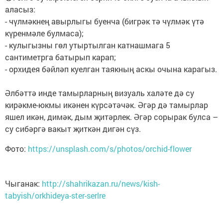
аласыз:
- чүлмәкнең авырлыгы буенча (бигрәк тә чүлмәк үтә
күренмәле булмаса);
- кулыгызны гөл утыртылган катнашмага 5
сантиметрга батырып карап;
- орхидея бәйләп куелган таякның аскы очына карагыз.
Әлбәттә инде тамырларның визуаль халәте дә су
кирәкме-юкмы икәнен күрсәтәчәк. Әгәр дә тамырлар
яшел икән, димәк, дым җитәрлек. Әгәр сорырак булса –
су сибәргә вакыт җиткән дигән сүз.
Фото:
https://unsplash.com/s/photos/orchid-flower
Чыганак:
http://shahrikazan.ru/news/kish-
tabyish/orkhideya-ster-serlre