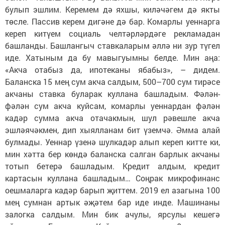
булып эшлим. Керемем дә яхшы, киләчәгем дә якты
төсле. Пассив керем дигәне дә бар. Комарлы уеннарга
кереп китүем социаль челтәрләрдәге рекламадан
башланды. Башлангыч ставкаларым әллә ни зур түгел
иде. Хатыным да бу мавыгуымны белде. Мин аңа:
«Акча отабыз да, ипотеканы ябабыз», – дидем.
Баланска 15 мең сум акча салдым, 500–700 сум тирәсе
акчаны ставка буларак куллана башладым. Фәлән-
фәлән сум акча куйсам, комарлы уеннардан фәлән
кадәр сумма акча отачакмын, шул рәвешле акча
эшләячәкмен, дип хыялланам бит үземчә. Әмма алай
булмады. Уеннар үзенә шулкадәр алып кереп китте ки,
мин хәтта бер көндә баланска салган барлык акчаны
тотып бетерә башладым. Кредит алдым, кредит
картасын куллана башладым… Соңрак микрофинанс
оешмаларга кадәр барып җиттем. 2019 ел азагына 100
мең сумнан артык әҗәтем бар иде инде. Машинаны
залогка салдым. Мин бик ачулы, ярсулы кешегә