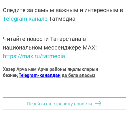
Следите за самым важным и интересным в
Telegram-канале
Татмедиа
Читайте новости Татарстана в
национальном мессенджере MАХ:
https://max.ru/tatmedia
Хәзер Арча һәм Арча районы яңалыкларын
безнең
Telegram-каналдан
да белә аласыз
Перейти на страницу новости