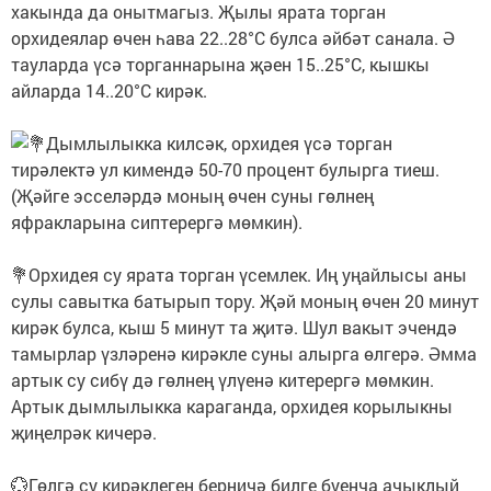
хакында да онытмагыз. Җылы ярата торган
орхидеялар өчен һава 22..28°С булса әйбәт санала. Ә
тауларда үсә торганнарына җәен 15..25°С, кышкы
айларда 14..20°С кирәк.
Дымлылыкка килсәк, орхидея үсә торган
тирәлектә ул кимендә 50-70 процент булырга тиеш.
(Җәйге эсселәрдә моның өчен суны гөлнең
яфракларына сиптерергә мөмкин).
💐Орхидея су ярата торган үсемлек. Иң уңайлысы аны
сулы савытка батырып тору. Җәй моның өчен 20 минут
кирәк булса, кыш 5 минут та җитә. Шул вакыт эчендә
тамырлар үзләренә кирәкле суны алырга өлгерә. Әмма
артык су сибү дә гөлнең үлүенә китерергә мөмкин.
Артык дымлылыкка караганда, орхидея корылыкны
җиңелрәк кичерә.
💮Гөлгә су кирәклеген берничә билге буенча ачыклый