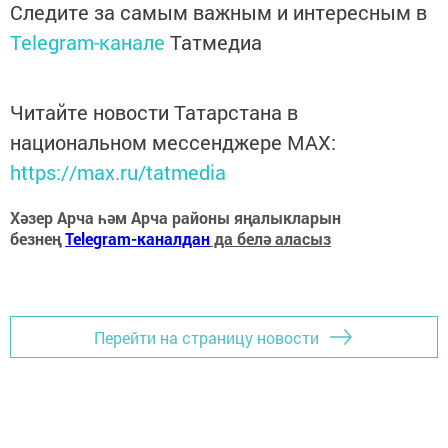
Следите за самым важным и интересным в
Telegram-канале
Татмедиа
Читайте новости Татарстана в
национальном мессенджере MАХ:
https://max.ru/tatmedia
Хәзер Арча һәм Арча районы яңалыкларын
безнең
Telegram-каналдан
да белә аласыз
Перейти на страницу новости