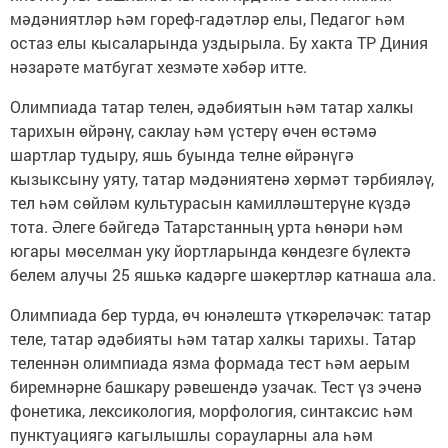
мәдәниятләр һәм гореф-гадәтләр елы, Педагог һәм
остаз елы кысаларында уздырыла. Бу хакта ТР Диния
нәзарәте матбугат хезмәте хәбәр итте.
Олимпиада татар телен, әдәбиятын һәм татар халкы
тарихын өйрәнү, саклау һәм үстерү өчен өстәмә
шартлар тудыру, яшь буында телне өйрәнүгә
кызыксыну уяту, татар мәдәниятенә хөрмәт тәрбияләү,
тел һәм сөйләм культурасын камилләштерүне күздә
тота. Әлеге бәйгедә Татарстанның урта һөнәри һәм
югары мөселман уку йортларында көндезге бүлектә
белем алучы 25 яшькә кадәрге шәкертләр катнаша ала.
Олимпиада бер турда, өч юнәлештә үткәреләчәк: татар
теле, татар әдәбияты һәм татар халкы тарихы. Татар
теленнән олимпиада язма формада тест һәм аерым
биремнәрне башкару рәвешендә узачак. Тест үз эченә
фонетика, лексикология, морфология, синтаксис һәм
пунктуациягә кагылышлы сорауларны ала һәм