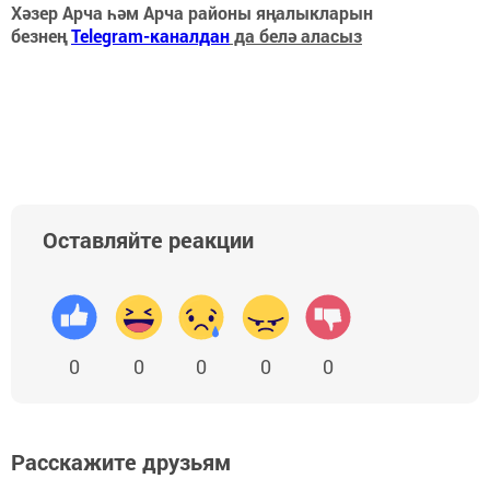
Хәзер Арча һәм Арча районы яңалыкларын
безнең
Telegram-каналдан
да белә аласыз
Оставляйте реакции
0
0
0
0
0
Расскажите друзьям