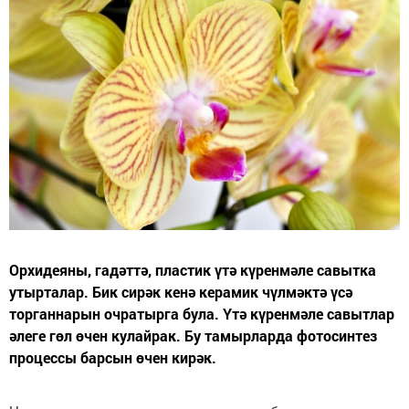
Орхидеяны, гадәттә, пластик үтә күренмәле савытка
утырталар. Бик сирәк кенә керамик чүлмәктә үсә
торганнарын очратырга була. Үтә күренмәле савытлар
әлеге гөл өчен кулайрак. Бу тамырларда фотосинтез
процессы барсын өчен кирәк.