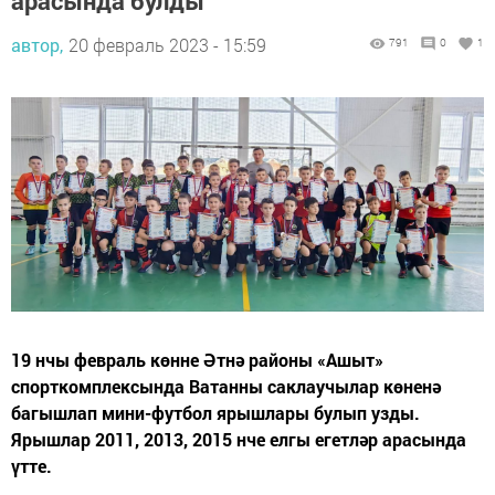
арасында булды
автор,
20 февраль 2023 - 15:59
791
0
1
19 нчы февраль көнне Әтнә районы «Ашыт»
спорткомплексында Ватанны саклаучылар көненә
багышлап мини-футбол ярышлары булып узды.
Ярышлар 2011, 2013, 2015 нче елгы егетләр арасында
үтте.