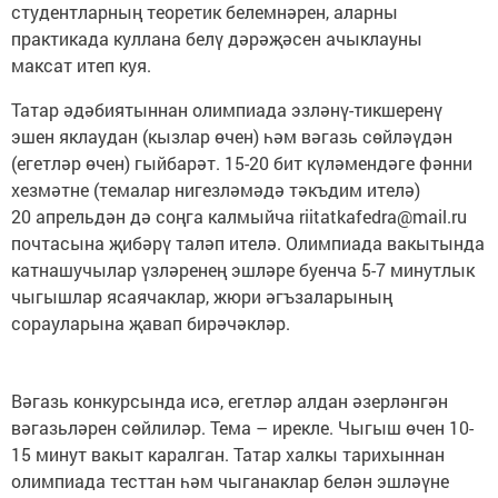
студентларның теоретик белемнәрен, аларны
практикада куллана белү дәрәҗәсен ачыклауны
максат итеп куя.
Татар әдәбиятыннан олимпиада эзләнү-тикшеренү
эшен яклаудан (кызлар өчен) һәм вәгазь сөйләүдән
(егетләр өчен) гыйбарәт. 15-20 бит күләмендәге фәнни
хезмәтне (темалар нигезләмәдә тәкъдим ителә)
20 апрельдән дә соңга калмыйча riitatkafedra@mail.ru
почтасына җибәрү таләп ителә. Олимпиада вакытында
катнашучылар үзләренең эшләре буенча 5-7 минутлык
чыгышлар ясаячаклар, жюри әгъзаларының
сорауларына җавап бирәчәкләр.
Вәгазь конкурсында исә, егетләр алдан әзерләнгән
вәгазьләрен сөйлиләр. Тема – ирекле. Чыгыш өчен 10-
15 минут вакыт каралган. Татар халкы тарихыннан
олимпиада тесттан һәм чыганаклар белән эшләүне