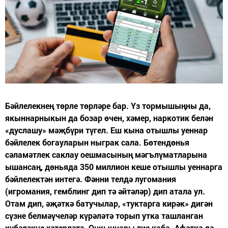
Бәйлелекнең төрле төрләре бар. Үз тормышыңны да,
якыннарныкын да бозар өчен, хәмер, наркотик белән
«дуслашу» мәҗбүри түгел. Еш кына отышлы уеннар
бәйлелек богауларын ныграк сала. Бөтендөнья
сәламәтлек саклау оешмасының мәгълүматларына
ышансаң, дөньяда 350 миллион кеше отышлы уеннарга
бәйлелектән интегә. Фәнни телдә лугомания
(игромания, гемблинг дип тә әйтәләр) дип атала ул.
Отам дип, әҗәткә батучылар, «туктарга кирәк» дигән
сүзне белмәүчеләр күрәләтә торып утка ташланган
күбәләкне хәтерләтә. Очкыннары тиз каба. Афәткә дә