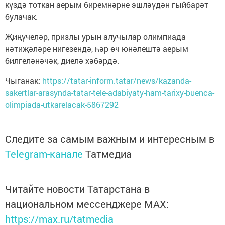
күздә тоткан аерым биремнәрне эшләүдән гыйбарәт
булачак.
Җиңүчеләр, призлы урын алучылар олимпиада
нәтиҗәләре нигезендә, һәр өч юнәлештә аерым
билгеләнәчәк, диелә хәбәрдә.
Чыганак:
https://tatar-inform.tatar/news/kazanda-
sakertlar-arasynda-tatar-tele-adabiyaty-ham-tarixy-buenca-
olimpiada-utkarelacak-5867292
Следите за самым важным и интересным в
Telegram-канале
Татмедиа
Читайте новости Татарстана в
национальном мессенджере MАХ:
https://max.ru/tatmedia