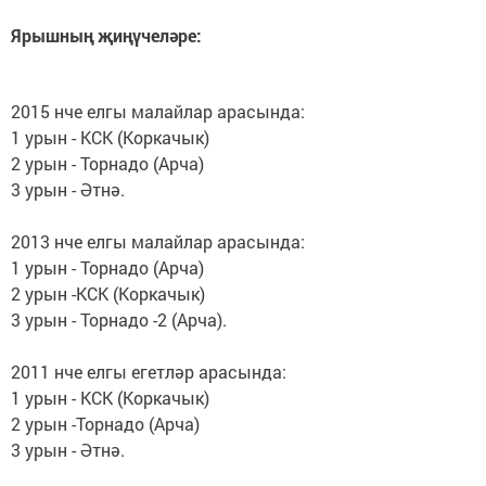
Ярышның җиңүчеләре:
2015 нче елгы малайлар арасында:
1 урын - КСК (Коркачык)
2 урын - Торнадо (Арча)
3 урын - Әтнә.
2013 нче елгы малайлар арасында:
1 урын - Торнадо (Арча)
2 урын -КСК (Коркачык)
3 урын - Торнадо -2 (Арча).
2011 нче елгы егетләр арасында:
1 урын - КСК (Коркачык)
2 урын -Торнадо (Арча)
3 урын - Әтнә.