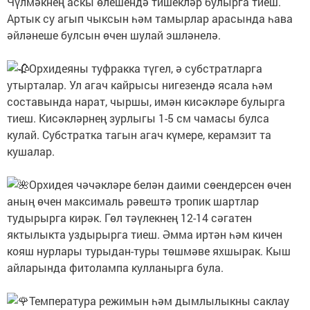
Чүлмәкнең аскы өлешендә тишекләр булырга тиеш.
Артык су агып чыксын һәм тамырлар арасында һава
әйләнеше булсын өчен шулай эшләнелә.
Орхидеяны туфракка түгел, ә субстратларга
утырталар. Ул агач кайрысы нигезендә ясала һәм
составында нарат, чыршы, имән кисәкләре булырга
тиеш. Кисәкләрнең зурлыгы 1-5 см чамасы булса
кулай. Субстратка тагын агач күмере, керамзит та
кушалар.
Орхидея чәчәкләре белән даими сөендерсен өчен
аның өчен максималь рәвештә тропик шартлар
тудырырга кирәк. Гөл тәүлекнең 12-14 сәгатен
яктылыкта уздырырга тиеш. Әмма иртән һәм кичен
кояш нурлары турыдан-туры төшмәве яхшырак. Кыш
айларында фитолампа кулланырга була.
Температура режимын һәм дымлылыкны саклау