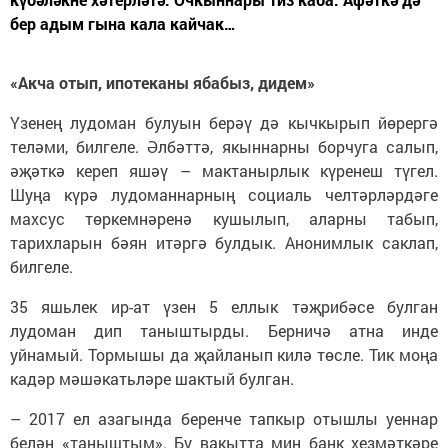
бер адым гына кала кайчак…
«Акча отып, ипотеканы ябабыз, дидем»
Үзенең лудоман булуын берәү дә кычкырып йөрергә
теләми, билгеле. Әлбәттә, якыннарны борчуга салып,
әҗәткә кереп яшәү – мактанырлык күренеш түгел.
Шуңа күрә лудоманнарның социаль челтәрләрдәге
махсус төркемнәренә кушылып, аларны табып,
тарихларын бәян итәргә булдык. Анонимлык саклап,
билгеле.
35 яшьлек ир-ат үзен 5 еллык тәҗрибәсе булган
лудоман дип таныштырды. Берничә атна инде
уйнамый. Тормышы да җайланып килә төсле. Тик моңа
кадәр мәшәкатьләре шактый булган.
– 2017 ел азагында беренче тапкыр отышлы уеннар
белән «таныштым». Бу вакытта мин банк хезмәткәре