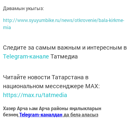
Дәвамын укыгыз:
http://www.syuyumbike.ru/news/otkrovenie/bala-kirkme-
mia
Следите за самым важным и интересным в
Telegram-канале
Татмедиа
Читайте новости Татарстана в
национальном мессенджере MАХ:
https://max.ru/tatmedia
Хәзер Арча һәм Арча районы яңалыкларын
безнең
Telegram-каналдан
да белә аласыз