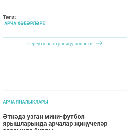
Теги:
АРЧА ХӘБӘРЛӘРЕ
Перейти на страницу новости
АРЧА ЯҢАЛЫКЛАРЫ
Әтнәдә узган мини-футбол
ярышларында арчалар җиңүчеләр