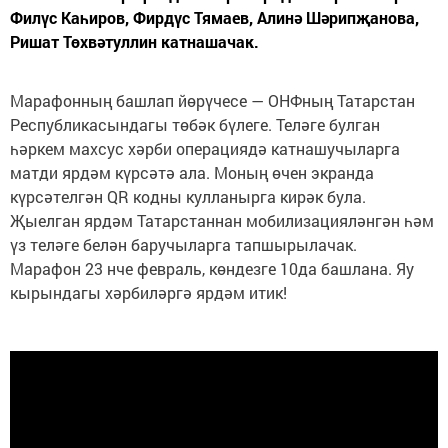
Филүс Каһиров, Фирдүс Тямаев, Алинә Шәрипҗанова,
Ришат Төхвәтуллин катнашачак.
Марафонның башлап йөрүчесе — ОНФның Татарстан
Республикасындагы төбәк бүлеге. Теләге булган
һәркем махсус хәрби операциядә катнашучыларга
матди ярдәм күрсәтә ала. Моның өчен экранда
күрсәтелгән QR кодны кулланырга кирәк була.
Җыелган ярдәм Татарстаннан мобилизацияләнгән һәм
үз теләге белән баручыларга тапшырылачак.
Марафон 23 нче февраль, көндезге 10да башлана. Яу
кырындагы хәрбиләргә ярдәм итик!