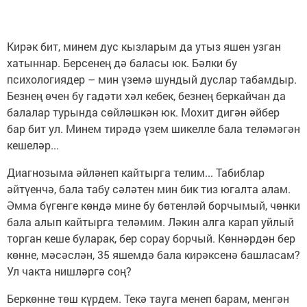
Кирәк бит, минем дус кызларым да утыз яшен узган
хатыннар. Берсенең дә баласы юк. Бәлки бу
психологиядер – мин үземә шундый дуслар табамдыр.
Безнең өчен бу гадәти хәл кебек, безнең беркайчан да
балалар турында сөйләшкән юк. Мохит дигән әйбер
бар бит ул. Минем тирәдә үзем шикелле бала теләмәгән
кешеләр...
Диагнозыма әйләнеп кайтырга телим... Табиблар
әйтүенчә, бала табу сәләтен мин бик тиз югалта алам.
Әмма бүгенге көндә мине бу бөтенләй борчымый, чөнки
бала алып кайтырга теләмим. Ләкин алга карап уйлый
торган кеше буларак, бер сорау борчый. Көннәрдән бер
көнне, мәсәслән, 35 яшемдә бала кирәксенә башласам?
Ул чакта нишләргә соң?
Беркөнне төш күрдем. Текә тауга менеп барам, менгән