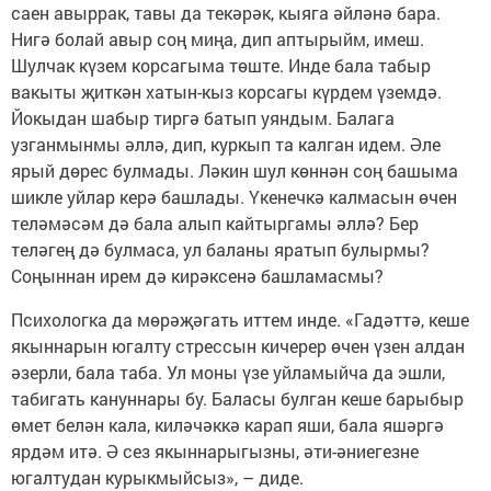
саен авыррак, тавы да текәрәк, кыяга әйләнә бара.
Нигә болай авыр соң миңа, дип аптырыйм, имеш.
Шулчак күзем корсагыма төште. Инде бала табыр
вакыты җиткән хатын-кыз корсагы күрдем үземдә.
Йокыдан шабыр тиргә батып уяндым. Балага
узганмынмы әллә, дип, куркып та калган идем. Әле
ярый дөрес булмады. Ләкин шул көннән соң башыма
шикле уйлар керә башлады. Үкенечкә калмасын өчен
теләмәсәм дә бала алып кайтыргамы әллә? Бер
теләгең дә булмаса, ул баланы яратып булырмы?
Соңыннан ирем дә кирәксенә башламасмы?
Психологка да мөрәҗәгать иттем инде. «Гадәттә, кеше
якыннарын югалту стрессын кичерер өчен үзен алдан
әзерли, бала таба. Ул моны үзе уйламыйча да эшли,
табигать кануннары бу. Баласы булган кеше барыбыр
өмет белән кала, киләчәккә карап яши, бала яшәргә
ярдәм итә. Ә сез якыннарыгызны, әти-әниегезне
югалтудан курыкмыйсыз», – диде.