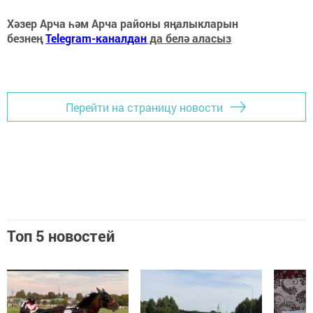
Хәзер Арча һәм Арча районы яңалыкларын
безнең
Telegram-каналдан
да белә аласыз
Перейти на страницу новости
Топ 5 новостей