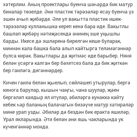
хәтерлим. Аның проектлары буенча шәһәрдә бик матур
биналар төзелде. Әни пластик тәрәзәләр ясау буенча үз
эшен ачып җибәрде. Әле ул вакытта пластик ишек-
тәрәзәләр кулланышка кереп кенә бара иде. Вакытлы
башлап җибәрү нәтиҗәсендә әнинең эше уңышлы
барды. Икесе дә эшләренә бирелгән кеше буларак,
миннән кала башка бала алып кайтырга теләмәгәннәр
булса кирәк. Вакытлары да җитмәс иде барыбер. Няня
белән үсәргә калган бер бәхетсез бала да бик җиткән
бер гаиләгә, дигәннәрдер.
Кичен гаилә белән җыелып, сөйләшеп утырулар, бергә
кинога барулар, кышын чаңгы, чана шуулар, җәен
бергәләп каядыр ял итүләр, әбиләргә кунакка кайту
кебек һәр баланың балачагын бизәүче матур хатирәләр
мине урап узды. Әбиләр дә бездән бик еракта яшиләр,
Урал якларында. Әти белән әни яшь чакларында ук
күченгәннәр монда.