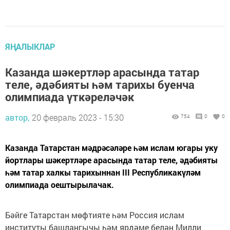
ЯҢАЛЫКЛАР
Казанда шәкертләр арасында татар
теле, әдәбияты һәм тарихы буенча
олимпиада үткәреләчәк
автор,
20 февраль 2023 - 15:30
754
0
0
Казанда Татарстан мәдрәсәләре һәм ислам югары уку
йортлары шәкертләре арасында татар теле, әдәбияты
һәм татар халкы тарихыннан III Республикакүләм
олимпиада оештырылачак.
Бәйге Татарстан мөфтияте һәм Россия ислам
институты башлангычы һәм ярдәме белән Милли