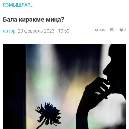
ЯЗМЫШЛАР...
Бала кирәкме миңа?
автор,
20 февраль 2023 - 19:59
1458
0
0