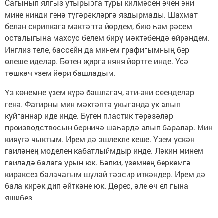
Сагынып ялгыз утырырга туры килмәсен өчен әни
мине нинди генә түгәрәкләргә яздырмады. Шахмат
белән скрипкага мәктәптә йөрдем, бию һәм рәсем
осталыгына махсус белем бирү мәктәбендә өйрәндем.
Инглиз теле, бассейн да минем графигымның бер
өлеше иделәр. Бөтен җиргә няня йөртте инде. Үсә
төшкәч үзем йөри башладым.
Үз көнемне үзем күрә башлагач, әти-әни сөенделәр
генә. Фатирны мин мәктәптә укыганда ук алып
куйганнар иде инде. Бүген пластик тәрәзәләр
производствосын берничә шәһәрдә алып баралар. Мин
кияүгә чыктым. Ирем дә эшлекле кеше. Үзем үскән
гаиләнең моделен кабатлыймдыр инде. Ләкин минем
гаиләдә балага урын юк. Бәлки, үземнең беркемгә
кирәксез балачагым шулай тәэсир иткәндер. Ирем дә
бала кирәк дип әйткәне юк. Дөрес, әле өч ел гына
яшибез.