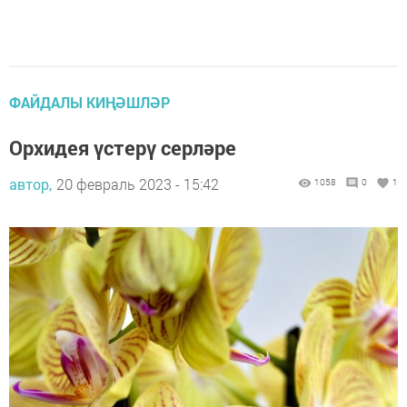
ФАЙДАЛЫ КИҢӘШЛӘР
Орхидея үстерү серләре
автор,
20 февраль 2023 - 15:42
1058
0
1