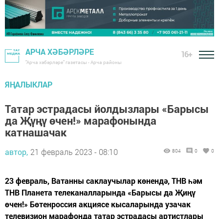
АРЧА ХӘБӘРЛӘРЕ
16+
"Арча хәбәрләре" газетасы - Арча районы
ЯҢАЛЫКЛАР
Татар эстрадасы йолдызлары «Барысы
да Җүңү өчен!» марафонында
катнашачак
автор,
21 февраль 2023 - 08:10
804
0
0
23 февраль, Ватанны саклаучылар көнендә, ТНВ һәм
ТНВ Планета телеканалларында «Барысы да Җиңү
өчен!» Бөтенроссия акциясе кысаларында узачак
телевизион марафонда татар эстрадасы артистлары