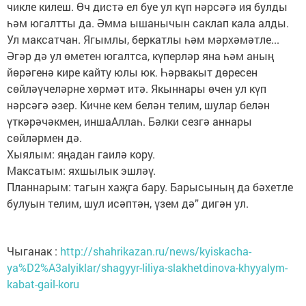
чикле килеш. Өч дистә ел буе ул күп нәрсәгә ия булды
һәм югалтты да. Әмма ышанычын саклап кала алды.
Ул максатчан. Ягымлы, беркатлы һәм мәрхәмәтле...
Әгәр дә ул өметен югалтса, күперләр яна һәм аның
йөрәгенә кире кайту юлы юк. Һәрвакыт дөресен
сөйләүчеләрне хөрмәт итә. Якыннары өчен ул күп
нәрсәгә әзер. Кичне кем белән телим, шулар белән
үткәрәчәкмен, иншаАллаһ. Бәлки сезгә аннары
сөйләрмен дә.
Хыялым: яңадан гаилә кору.
Максатым: яхшылык эшләү.
Планнарым: тагын хаҗга бару. Барысының да бәхетле
булуын телим, шул исәптән, үзем дә” дигән ул.
Чыганак :
http://shahrikazan.ru/news/kyiskacha-
ya%D2%A3alyiklar/shagyyr-liliya-slakhetdinova-khyyalym-
kabat-gail-koru