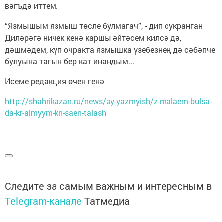
вәгъдә иттем.
“Язмышым язмыш төсле булмагач”, - дип сукранган
Диләрәгә ничек кенә каршы әйтәсем килсә дә,
дәшмәдем, күп очракта язмышка үзебезнең дә сәбәпче
булуына тагын бер кат инандым...
Исеме редакция өчен генә
http://shahrikazan.ru/news/әy-yazmyish/z-malaem-bulsa-
da-kr-almyym-kn-saen-talash
Следите за самым важным и интересным в
Telegram-канале
Татмедиа