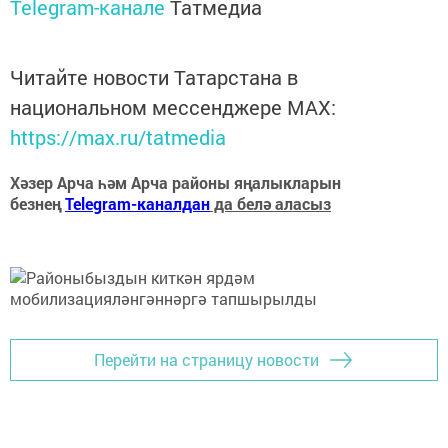
Telegram-канале
Татмедиа
Читайте новости Татарстана в
национальном мессенджере MАХ:
https://max.ru/tatmedia
Хәзер Арча һәм Арча районы яңалыкларын
безнең
Telegram-каналдан
да белә аласыз
Перейти на страницу новости