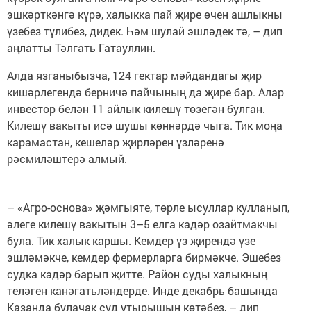
эшкәрткәнгә күрә, халыкка пай җире өчен ашлыкны
үзебез түлибез, дидек. Һәм шулай эшләдек тә, – дип
аңлатты Тәлгать Гатауллин.
Алда язганыбызча, 124 гектар мәйдандагы җир
кишәрлегендә берничә пайчының да җире бар. Алар
инвестор белән 11 айлык килешү төзегән булган.
Килешү вакыты исә шушы көннәрдә чыга. Тик моңа
карамастан, кешеләр җирләрен үзләренә
рәсмиләштерә алмый.
– «Агро-основа» җәмгыяте, төрле ысуллар кулланып,
әлеге килешү вакытын 3–5 елга кадәр озайтмакчы
була. Тик халык каршы. Кемдер үз җирендә үзе
эшләмәкче, кемдер фермерларга бирмәкче. Эшебез
судка кадәр барып җитте. Район суды халыкның
теләген канәгатьләндерде. Инде декабрь башында
Казанда булачак суд утырышын көтәбез, – дип