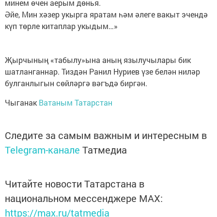
минем өчен аерым дөнья.
Әйе, Мин хәзер укырга яратам һәм әлеге вакыт эчендә
күп төрле китаплар укыдым…»
Җырчының «табылу»ына аның язылучылары бик
шатланганнар. Тиздән Ранил Нуриев үзе белән ниләр
булганлыгын сөйләргә вәгъдә биргән.
Чыганак
Ватаным Татарстан
Следите за самым важным и интересным в
Telegram-канале
Татмедиа
Читайте новости Татарстана в
национальном мессенджере MАХ:
https://max.ru/tatmedia