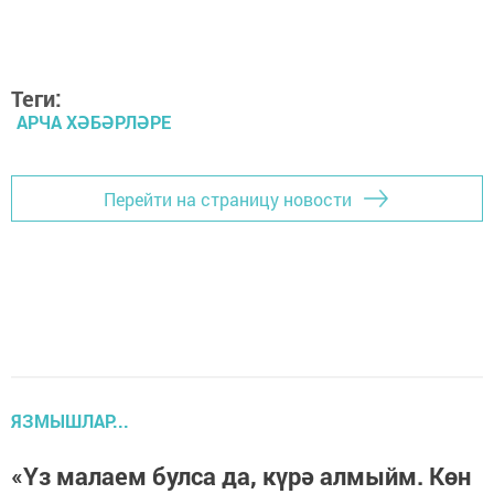
Теги:
АРЧА ХӘБӘРЛӘРЕ
Перейти на страницу новости
ЯЗМЫШЛАР...
«Үз малаем булса да, күрә алмыйм. Көн