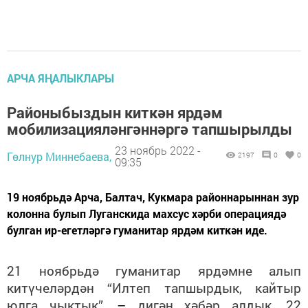
АРЧА ЯҢАЛЫКЛАРЫ
Районыбыздын киткән ярдәм
мобилизацияләнгәннәргә тапшырылды
23 ноябрь 2022 -
Гөлнур Миннебаева,
2197
0
0
09:35
19 ноябрьдә Арча, Балтач, Кукмара районнарыннан зур
колонна булып Луганскида махсус хәрби операциядә
булган ир-егетләргә гуманитар ярдәм киткән иде.
21 ноябрьдә гуманитар ярдәмне алып
китүчеләрдән “Илтеп тапшырдык, кайтыр
юлга чыктык”,
–
дигән хәбәр алдык. 22