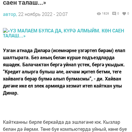
саен талаш...»
автор,
22 ноябрь 2022 - 20:07
1826
0
0
Узган атнада Диләрә (исемнәрне үзгәртеп бирәм) елап
шалтырата. Без аның белән күрше подъездларда
яшәдек. Балачактан бергә уйнап үстек, бергә укыдык.
“Кредит алырга булыш әле, акчам җитеп бетми, теге
хайванга берәр бүлмә алып булмасмы”, - ди. Хайван
дигәне ике ел элек армиядә хезмәт итеп кайткан улы
Динар.
Кайтканны бирле беркайда да эшләгәне юк. Кызлар
белән дә йөрми. Төне буе компьютерда уйный, көне буе