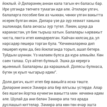
йоклый. Ә Диләрәнең аннан кала тагын өч баласы бар.
Ире үлгәндә төпчеге тумаган иде әле. Әтиләре үлгәч,
балаларга пособие бик аз чыккан, чөнки үлгән вакытта
исерек булган икән. Диләрә үзе дә зур хезмәт хакына
эшләмәде, бала акчасы зур түгел. Ләкин, шуңа да
карамастан, ул бик тырыш хатын. Балалары һәрвакыт
чиста, пөхтә итеп киендерелгән. Кайчан килсәң дә, ул
нәрсәдер пешерә торган була. “Кечкенәләренә дип
пешереп куям да, без йоклаганда торып, ашап бетерә.
Туйдым шуннан. Үз малаем булса да күрә алмыйм. Көн
саен талаш. Сүз әйтеп булмый. Эшкә дә керергә
җыенмый. Балаларны да карашмый. Долясы булмаса,
бүген үк куып чыгарыр идем”.
Доля дигәч, кылт итеп бер вакыйга искә төште.
Диләрәне әнисе Зәмирә апа бер ялгызы үстерде. Алар
без яшәгән йортка күченгән вакытта мин кечкенә идем
әле. Шулай да әни белән Зәмирә апа тиз арада
дуслашып киттеләр. Зәмирә апа көн-төн өчәр эштә