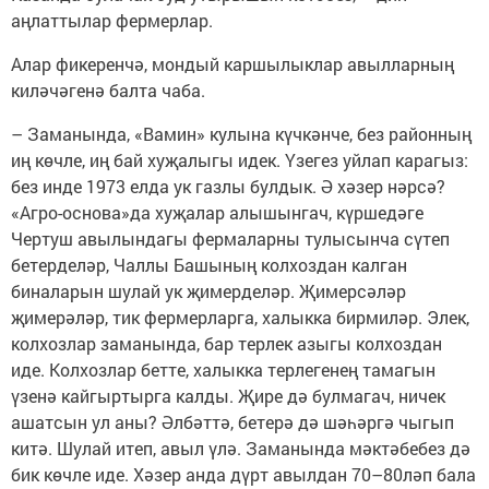
аңлаттылар фермерлар.
Алар фикеренчә, мондый каршылыклар авылларның
киләчәгенә балта чаба.
– Заманында, «Вамин» кулына күчкәнче, без районның
иң көчле, иң бай хуҗалыгы идек. Үзегез уйлап карагыз:
без инде 1973 елда ук газлы булдык. Ә хәзер нәрсә?
«Агро-основа»да хуҗалар алышынгач, күршедәге
Чертуш авылындагы фермаларны тулысынча сүтеп
бетерделәр, Чаллы Башының колхоздан калган
биналарын шулай ук җимерделәр. Җимерсәләр
җимерәләр, тик фермерларга, халыкка бирмиләр. Элек,
колхозлар заманында, бар терлек азыгы колхоздан
иде. Колхозлар бетте, халыкка терлегенең тамагын
үзенә кайгыртырга калды. Җире дә булмагач, ничек
ашатсын ул аны? Әлбәттә, бетерә дә шәһәргә чыгып
китә. Шулай итеп, авыл үлә. Заманында мәктәбебез дә
бик көчле иде. Хәзер анда дүрт авылдан 70–80ләп бала