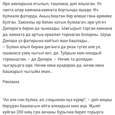
Ире аякларына егылып, ташлама, дип ялынган. Ул
чакта алар каенана-каената йортында яшәде. Өч
бүлмәле фатирда. Аның биштән бер өлеше генә иренеке
булган. Законлы ир белән хатын булмагач, ире үлгәч
Диләрәгә берни дә чыкмады. Ыжгырып торган каенана
да, каената да артык иркәләп тормаган боларны. Шуңа
Диләрә үз фатирына кайтып яши башлады...
– Бүлмә алып бирәм дигәнгә дә риза түгел әле ул,
ошамаса үзең чыгып кит, ди. Туйдым мин мондый
тормыштан, – ди Диләрә. – Ничек тә долядан
чыгарырга иде. Ничек кенә күндерим дә, ничек кенә
башкарып чыгыйм икән...
Реклама
“Ал әле син бүлмә, ал, соңыннан күз күрер”, – дип киңәш
бирүдән башкасын әйтә алмадым мин аңа. Җыеп
куйган 200 мең сум акчаны бурычка биреп торырга