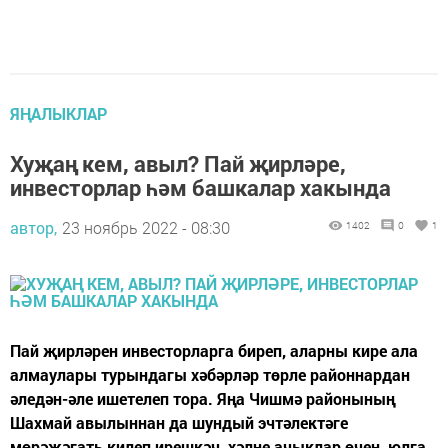
ЯҢАЛЫКЛАР
Хуҗаң кем, авыл? Пай җирләре,
инвесторлар һәм башкалар хакында
автор,
23 ноябрь 2022 - 08:30
1402
0
1
Пай җирләрен инвесторларга биреп, аларны кире ала
алмаулары турындагы хәбәрләр төрле районнардан
әледән-әле ишетелеп тора. Яңа Чишмә районының
Шахмай авылыннан да шундый эчтәлектәге
мөрәҗәгать килеп ирешкәч, хәлне ачыклар өчен, юлга