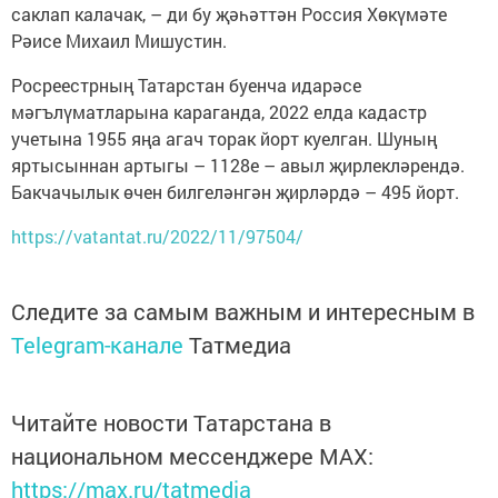
саклап калачак, – ди бу җәһәттән Россия Хөкүмәте
Рәисе Михаил Мишустин.
Росреестрның Татарстан буенча идарәсе
мәгълүматларына караганда, 2022 елда кадастр
учетына 1955 яңа агач торак йорт куелган. Шуның
яртысыннан артыгы – 1128е – авыл җирлекләрендә.
Бакчачылык өчен билгеләнгән җирләрдә – 495 йорт.
https://vatantat.ru/2022/11/97504/
Следите за самым важным и интересным в
Telegram-канале
Татмедиа
Читайте новости Татарстана в
национальном мессенджере MАХ:
https://max.ru/tatmedia