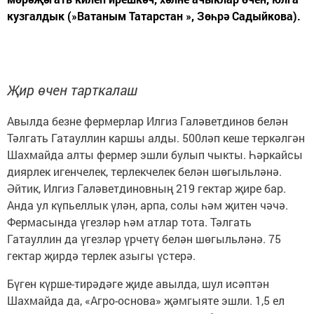
кузгалдык (»Ватаным Татарстан », Зөһрә Садыйкова).
Җир өчен тарткалаш
Авылда безне фермерлар Илгиз Галәветдинов белән
Тәлгать Гатауллин каршы алды. 500ләп кеше теркәлгән
Шахмайда алты фермер эшли булып чыкты. Һәркайсы
диярлек игенчелек, терлекчелек белән шөгыльләнә.
Әйтик, Илгиз Галәветдиновның 219 гектар җире бар.
Анда ул күпьеллык үлән, арпа, солы һәм җитен чәчә.
Фермасында үгезләр һәм атлар тота. Тәлгать
Гатауллин да үгезләр үрчетү белән шөгыльләнә. 75
гектар җирдә терлек азыгы үстерә.
Бүген күрше-тирәдәге җиде авылда, шул исәптән
Шахмайда да, «Агро-основа» җәмгыяте эшли. 1,5 ел