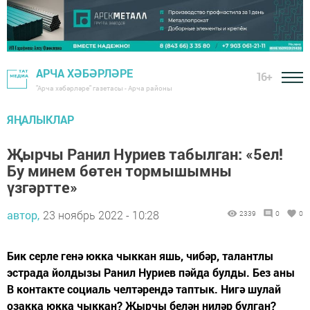
АРЧА ХӘБӘРЛӘРЕ
16+
"Арча хәбәрләре" газетасы - Арча районы
ЯҢАЛЫКЛАР
Җырчы Ранил Нуриев табылган: «5ел!
Бу минем бөтен тормышымны
үзгәртте»
автор,
23 ноябрь 2022 - 10:28
2339
0
0
Бик серле генә юкка чыккан яшь, чибәр, талантлы
эстрада йолдызы Ранил Нуриев пәйда булды. Без аны
В контакте социаль челтәрендә таптык. Нигә шулай
озакка юкка чыккан? Җырчы белән ниләр булган?