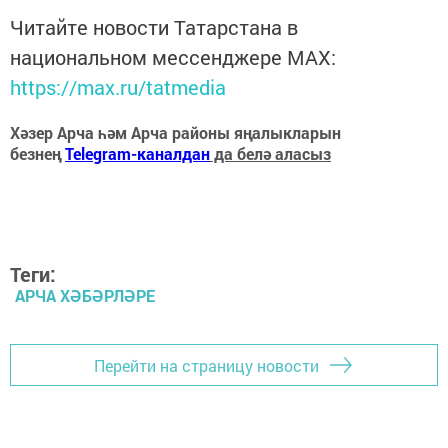
Читайте новости Татарстана в
национальном мессенджере MАХ:
https://max.ru/tatmedia
Хәзер Арча һәм Арча районы яңалыкларын
безнең
Telegram-каналдан
да белә аласыз
Теги:
АРЧА ХӘБӘРЛӘРЕ
Перейти на страницу новости