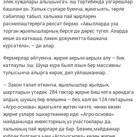
элек хуҗалары алышынгач, эш тәртибендә үзгәрешләр
башланган. Халык сүзләре буенча, җәмгыять, төрле
сәбәпләр табып, халыкка пай җирләрен
рәсмиләштерергә рөхсәт бирми. «Авылларда уза
торган җыелышларның берсе дә дөрес түгел. Аларда
кеше аз катнаша, ләкин документта башкача
күрсәтелә», – ди алар.
Фермерлар әйтүенчә, җирне аерым-аерым алу – бик
катлаулы эш. Шуңа күрә быел язын бер массивны
тулысынча алырга кирәк, дип уйлашканнар.
– Закон таләп иткәнчә, җыелышлар җыйдык,
шартларын үтәдек. 284 гектар җирне биш елга арендага
алдык, шуның бер өлешенә – без, калган 124 гектарына
«Агро-основа» җәмгыяте җитен чәчте, чөнки көзен
җирне үзләре эшкәрткәннәр иде. «Агро-основа»
мәйданында инвесторның үз участоклары да,
халыкның пай җирләре дә бар. Безнең мәйданнар
күбрәк булганга һәм «Агро-основа» көзен җирне