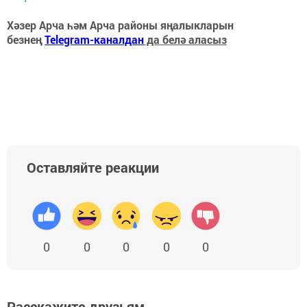
Хәзер Арча һәм Арча районы яңалыкларын
безнең
Telegram-каналдан
да белә аласыз
Оставляйте реакции
0
0
0
0
0
Расскажите друзьям