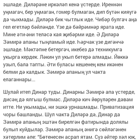
эшләде. Диләрәне иркәләп кенә үстерде. Иреннән
уңмагач, бер уңмаган, гомер булмаган, дип бүтән кияүгә
дә чыкмады. Диләрә бик чытлык иде. Чибәр булгач аңа
гел егетләр бәйләнде. Үзе дә бәйрәмнәр ярата иде.
Мине әти-әни теләсә кая җибәрми иде. Ә Диләрә
Зәмирә апаны тыңламый иде. Һәрчак үзе дигәнчә
эшләде. Мәктәпне бетергәч, икебез дә техникумга
укырга кердек. Ләкин ул укып бетерә алмады. Йөккә
узып, бала тапты. Әти буласы кешенең кем икәнен
белми дә калдык. Зәмирә апаның ул чакта
елаганнары...
Шулай итеп Динар туды. Динарны Зәмирә апа үстерде,
дисәң дә ялгыш булмас. Диләрә кич йөрүләрен дәвам
итте. Ни укымады, ни эшкә урнашмады. Приватизация
чоры башланды. Шул чакта Диләрә дә, Динар да
Зәмирә апаның эштән бирелгән фатирында долялы
булып куйдылар. Зәмирә апаның әнигә сөйләгәнен
хәтерлим әле: “Бөтенесен асрап ятам. Сүз әйтер хәл юк,