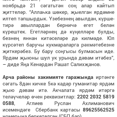
ноябрьдә 21 сәгатьтән соң алар кайтып
җиттеләр. “Аллаһка шөкер, җыелган ярдәмне
илтеп тапшырдык. Үзебезнең авылдан, күрше-
тирә авыллардан берничә егет белән
күрештек. Егетләрнең дә күңелләре булды,
безнең яннан китәселәре дә килмәде. Юл
күрсәтеп баручы кукмараларга рәхмәтебезне
җиткерәбез. Бу бару соңгысы булмасын иде.
Ярдәм җыюны шул ук урында дәвам итәбез”,
–
диде Яңа Кенәрдән Рашат Салихҗанов.
Арча районы хакимияте гаражында
иртәнге
сәгать 8дән кичке 5кә кадәр гуманитар ярдәм
җыю дәвам итә. Акчалата ярдәм итәргә
теләүчеләр өчен реквизитлар:
2202 2032 5819
0588
, Аглиев Руслан Ахлиманович
исемендәге Сбербанк картасы
89625562525
номерына беркетелгән (СБП бар).