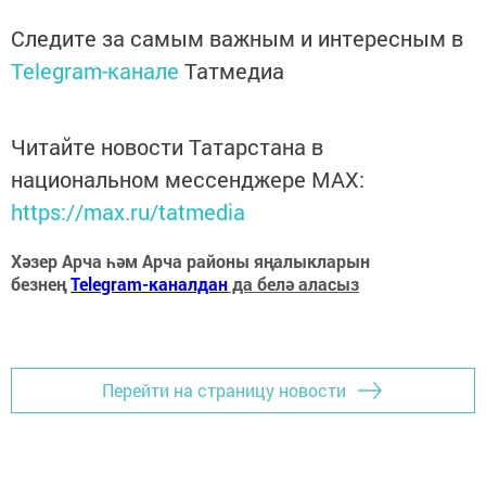
Следите за самым важным и интересным в
Telegram-канале
Татмедиа
Читайте новости Татарстана в
национальном мессенджере MАХ:
https://max.ru/tatmedia
Хәзер Арча һәм Арча районы яңалыкларын
безнең
Telegram-каналдан
да белә аласыз
Перейти на страницу новости