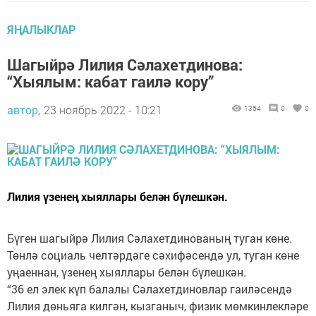
ЯҢАЛЫКЛАР
Шагыйрә Лилия Сәлахетдинова:
“Хыялым: кабат гаилә кору”
автор,
23 ноябрь 2022 - 10:21
1354
0
0
Лилия үзенең хыяллары белән бүлешкән.
Бүген шагыйрә Лилия Сәлахетдинованың туган көне.
Төнлә социаль челтәрдәге сәхифәсендә ул, туган көне
уңаеннан, үзенең хыяллары белән бүлешкән.
“36 ел элек күп балалы Сәлахетдиновлар гаиләсендә
Лилия дөньяга килгән, кызганыч, физик мөмкинлекләре