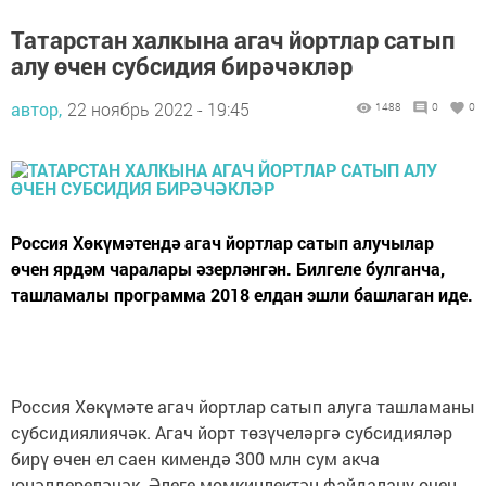
Татарстан халкына агач йортлар сатып
алу өчен субсидия бирәчәкләр
автор,
22 ноябрь 2022 - 19:45
1488
0
0
Россия Хөкүмәтендә агач йортлар сатып алучылар
өчен ярдәм чаралары әзерләнгән. Билгеле булганча,
ташламалы программа 2018 елдан эшли башлаган иде.
Россия Хөкүмәте агач йортлар сатып алуга ташламаны
субсидиялиячәк. Агач йорт төзүчеләргә субсидияләр
бирү өчен ел саен кимендә 300 млн сум акча
юнәлдереләчәк. Әлеге мөмкинлектән файдалану өчен,