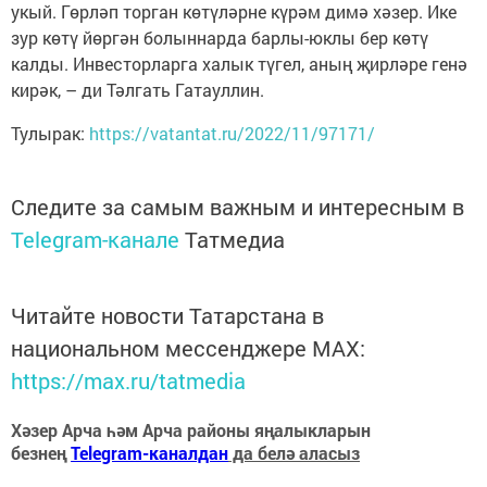
укый. Гөрләп торган көтүләрне күрәм димә хәзер. Ике
зур көтү йөргән болыннарда барлы-юклы бер көтү
калды. Инвесторларга халык түгел, аның җирләре генә
кирәк, – ди Тәлгать Гатауллин.
Тулырак:
https://vatantat.ru/2022/11/97171/
Следите за самым важным и интересным в
Telegram-канале
Татмедиа
Читайте новости Татарстана в
национальном мессенджере MАХ:
https://max.ru/tatmedia
Хәзер Арча һәм Арча районы яңалыкларын
безнең
Telegram-каналдан
да белә аласыз