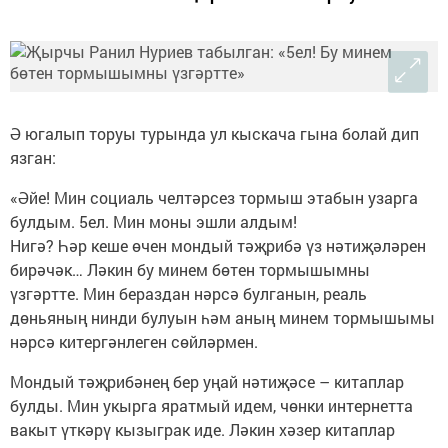
Ә югалып торуы турында ул кыскача гына болай дип
язган:
«Әйе! Мин социаль челтәрсез тормыш этабын узарга
булдым. 5ел. Мин моны эшли алдым!
Нигә? Һәр кеше өчен мондый тәҗрибә үз нәтиҗәләрен
бирәчәк… Ләкин бу минем бөтен тормышымны
үзгәртте. Мин бераздан нәрсә булганын, реаль
дөньяның нинди булуын һәм аның минем тормышымы
нәрсә китергәнлеген сөйләрмен.
Мондый тәҗрибәнең бер уңай нәтиҗәсе – китаплар
булды. Мин укырга яратмый идем, чөнки интернетта
вакыт үткәрү кызыграк иде. Ләкин хәзер китаплар