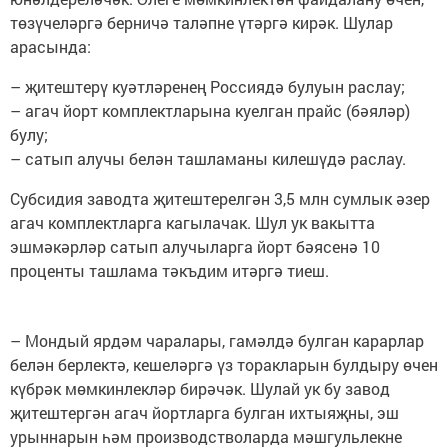
төзүчеләргә берничә таләпне үтәргә кирәк. Шулар
арасында:
– җитештерү куәтләренең Россиядә булуын раслау;
– агач йорт комплектларына куелган прайс (бәяләр)
булу;
– сатып алучы белән ташламаны килешүдә раслау.
Субсидия заводта җитештерелгән 3,5 млн сумлык әзер
агач комплектларга кагылачак. Шул ук вакытта
эшмәкәрләр сатып алучыларга йорт бәясенә 10
проценты ташлама тәкъдим итәргә тиеш.
– Мондый ярдәм чаралары, гамәлдә булган карарлар
белән берлектә, кешеләргә үз торакларын булдыру өчен
күбрәк мөмкинлекләр бирәчәк. Шулай ук бу завод
җитештергән агач йортларга булган ихтыяҗны, эш
урыннарын һәм производстволарда мәшгульлекне