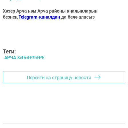
Хәзер Арча һәм Арча районы яңалыкларын
безнең
Telegram-каналдан
да белә аласыз
Теги:
АРЧА ХӘБӘРЛӘРЕ
Перейти на страницу новости