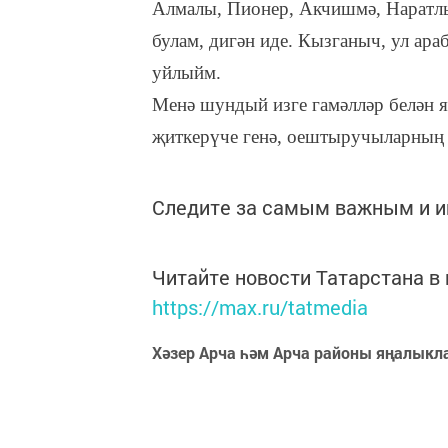
Алмалы, Пионер, Акчишмә, Наратлы
булам, дигән иде. Кызганыч, ул а
уйлыйм.
Менә шундый изге гамәлләр белән 
җиткерүче генә, оештыручыларның и
Следите за самым важным и 
Читайте новости Татарстана 
https://max.ru/tatmedia
Хәзер Арча һәм Арча районы яңалыкл