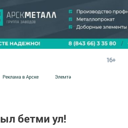
16+
Реклама в Арске
Элемтә
ыл бетми ул!