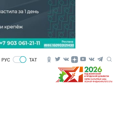
РУС
ТАТ