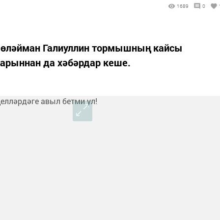
1689
0
өләйман Галиуллин тормышның кайсы
барыннан да хәбәрдар кеше.