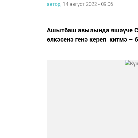
автор,
14 август 2022 - 09:06
Ашытбаш авылында яшәүче С
өлкәсенә генә кереп китмә – 