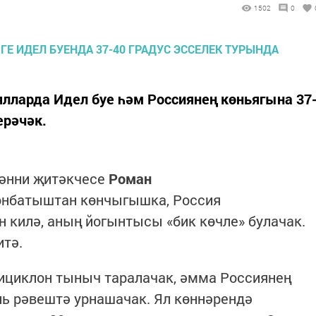
1502
0
ялларда Идел буе һәм Россиянең көньягына 37
ерәчәк.
фәнни җитәкчесе
Роман
көнбатыштан көнчыгышка, Россия
н килә, аның йогынтысы «бик көчле» булачак.
итә.
тициклон тыныч таралачак, әмма Россиянең
ь рәвештә урнашачак. Ял көннәрендә