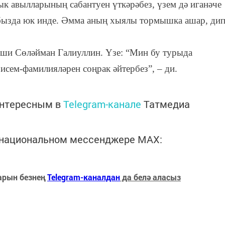
к авылларының сабантуен үткәрәбез, үзем дә иганәче
рабызда юк инде. Әмма аның хыялы тормышка ашар, ди
яши Сөләйман Галиуллин. Үзе: “Мин бу турыда
сем-фамилияләрен соңрак әйтербез”, – ди.
интересным в
Telegram-канале
Татмедиа
в национальном мессенджере MАХ:
арын безнең
Telegram-каналдан
да белә аласыз