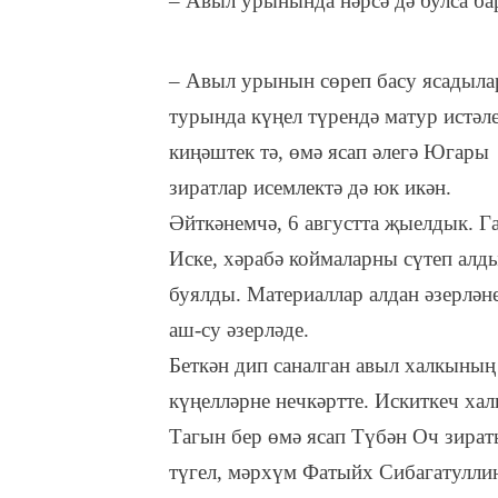
– Авыл урынында нәрсә дә булса б
– Авыл урынын сөреп басу ясадылар
турында күңел түрендә матур истәле
киңәштек тә, өмә ясап әлегә Югары 
зиратлар исемлектә дә юк икән.
Әйткәнемчә, 6 августта җыелдык. Га
Иске, хәрабә коймаларны сүтеп алд
буялды. Материаллар алдан әзерләне
аш-су әзерләде.
Беткән дип саналган авыл халкының
күңелләрне нечкәртте. Искиткеч хал
Тагын бер өмә ясап Түбән Оч зират
түгел, мәрхүм Фатыйх Сибагатуллин