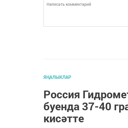
ЯҢАЛЫКЛАР
Россия Гидроме
буенда 37-40 гр
кисәтте