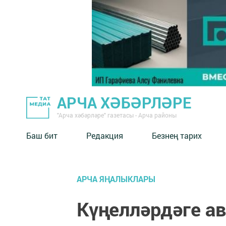
АРЧА ХӘБӘРЛӘРЕ
"Арча хәбәрләре" газетасы - Арча районы
Баш бит
Редакция
Безнең тарих
АРЧА ЯҢАЛЫКЛАРЫ
Күңелләрдәге ав