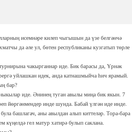
ылларның исемнәре килеп чыгышын да үзе белгәнчә
матчы да әле ул, бөтен республиканы кузгатып төрле
 турнирына чакырганнар иде. Бик барасы да, Үрнәк
рергә уйлашкан идек, анда катнашмыйча һич ярамый.
ың бар?
ныкылар иде. Әнинең туган авылы миңа бик якын. 7
реп йөргәнмендер инде шунда. Бабай үлгән иде инде.
була башлагач, аны авылдан алып киттеләр. Тора-бара
ем күңелдә гел матур хатирә булып саклана.