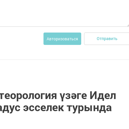
Отправить
Авторизоваться
теорология үзәге Идел
адус эсселек турында