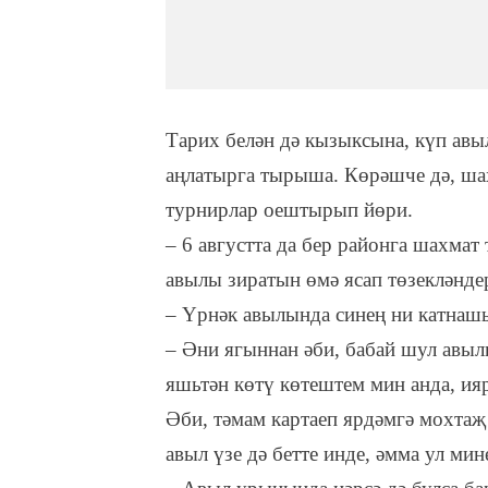
Тарих белән дә кызыксына, күп ав
аңлатырга тырыша. Көрәшче дә, шах
турнирлар оештырып йөри.
– 6 августта да бер районга шахмат
авылы зиратын өмә ясап төзекләнде
– Үрнәк авылында синең ни катнаш
– Әни ягыннан әби, бабай шул авыл
яшьтән көтү көтештем мин анда, ия
Әби, тәмам картаеп ярдәмгә мохтаҗ 
авыл үзе дә бетте инде, әмма ул мин