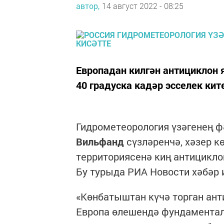
автор,
14 август 2022 - 08:25
Европадан килгән антициклон 
40 градуска кадәр эсселек кит
Гидрометеорология үзәгенең 
Вильфанд
сүзләренчә, хәзер 
территориясенә киң антицикло
Бу турыда РИА Новости хәбәр 
«Көнбатыштан күчә торган ан
Европа өлешендә фундаментал