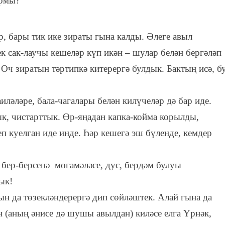
армы?
, бары тик ике зираты гына калды. Әлеге авыл
к сак-лаучы кешеләр күп икән – шулар белән бергәләп
Оч зиратын тәртипкә китерергә булдык. Бактың исә, б
иләләре, бала-чагалары белән килүчеләр дә бар иде.
ык, чистарттык. Өр-яңадан капка-койма корылды,
п куелган иде инде. Һәр кешегә эш бүленде, кемдер
 бер-берсенә мөгамәләсе, дус, бердәм булуы
ык!
ын да төзекләндерергә дип сөйләштек. Алай гына да
 (аның әнисе дә шушы авылдан) киләсе елга Үрнәк,