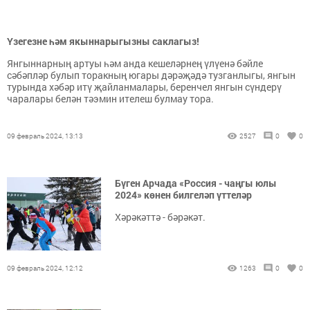
Үзегезне һәм якыннарыгызны саклагыз!
Янгыннарның артуы һәм анда кешеләрнең үлүенә бәйле
сәбәпләр булып торакның югары дәрәҗәдә тузганлыгы, янгын
турында хәбәр итү җайланмалары, беренчел янгын сүндерү
чаралары белән тәэмин ителеш булмау тора.
09 февраль 2024, 13:13
2527
0
0
Бүген Арчада «Россия - чаңгы юлы
2024» көнен билгеләп үттеләр
Хәрәкәттә - бәрәкәт.
09 февраль 2024, 12:12
1263
0
0