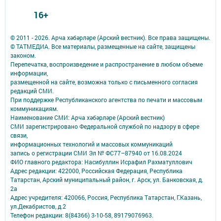
16+
© 2011 - 2026. Арча хәбәрләре (Арский вестник). Все права защищены.
© ТАТМЕДИА. Все материалы, размещенные на сайте, защищены
законом.
Перепечатка, воспроизведение и распространение в любом объеме
информации,
размещенной на сайте, возможна только с письменного согласия
редакций СМИ.
При поддержке Республиканского агентства по печати и массовым
коммуникациям.
Наименование СМИ: Арча хәбәрләре (Арский вестник)
СМИ зарегистрировано Федеральной службой по надзору в сфере
связи,
информационных технологий и массовых коммуникаций
запись о регистрации СМИ Эл № ФС77–87940 от 16.08.2024
ФИО главного редактора: Насибуллин Исрафил Рахматуллович
Адрес редакции: 422000, Российская Федерация, Республика
Татарстан, Арский муниципальный район, г. Арск, ул. Банковская, д.
2а
Адрес учредителя: 420066, Россия, Республика Татарстан, Г.Казань,
ул.Декабристов, д.2
Телефон редакции: 8(84366) 3-10-58, 89179076963.