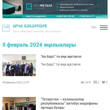
АРЧА ХӘБӘРЛӘРЕ
16+
"Арча хәбәрләре" газетасы - Арча районы
9 февраль 2024 яңалыклары
“Ак барс” та яңа җитәкче
“Ак барс” та яңа җитәкче
09 февраль 2024, 22:57
2679
0
0
“Татарстан – казанышлар
республикасы” автобус марафоны
Арчада булды