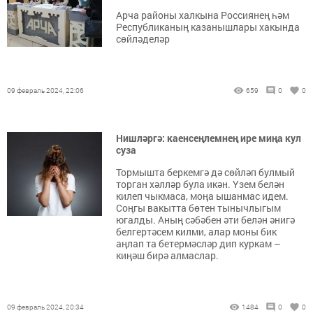
Арча районы халкына Россиянең һәм
Республиканың казанышлары хакында
сөйләделәр
09 февраль 2024, 22:06
659
0
0
Нишләргә: каенсеңлемнең ире миңа кул
суза
Тормышта беркемгә дә сөйләп булмый
торган хәлләр була икән. Үзем белән
килеп чыкмаса, моңа ышанмас идем.
Соңгы вакытта бөтен тынычлыгым
югалды. Аның сәбәбен әти белән әнигә
белгертәсем килми, алар моны бик
аңлап та бетермәсләр дип куркам –
киңәш бирә алмаслар.
09 февраль 2024, 20:34
1484
0
0