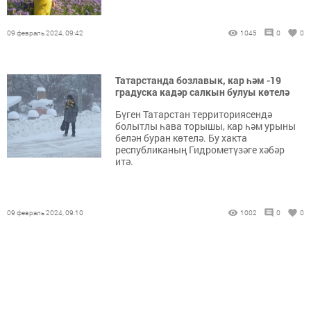
09 февраль 2024, 09:42
1045
0
0
Татарстанда бозлавык, кар һәм -19
градуска кадәр салкын булуы көтелә
Бүген Татарстан территориясендә
болытлы һава торышы, кар һәм урыны
белән буран көтелә. Бу хакта
республиканың Гидрометүзәге хәбәр
итә.
09 февраль 2024, 09:10
1002
0
0