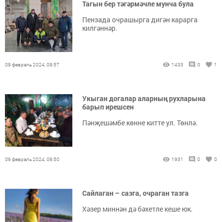
Тагын бер тәгәрмәчле мунча була
Пензада очрашырга дигән карарга
килгәннәр.
09 февраль 2024, 09:57
1433
0
1
Укыган догалар аларның рухларына
барып ирешсен
Пәнҗешәмбе көнне китте ул. Төнлә.
09 февраль 2024, 09:50
1931
0
0
Сайлаган – сазга, очраган тазга
Хәзер миннән дә бәхетле кеше юк.