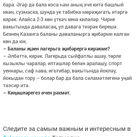
бара. Әгәр дә бала коса һәм аның эче китә башлый
икән, сузмаска, шунда ук табибка мөрәҗәгать итәргә
кирәк. Алайса 2-3 көн үткәч кенә киләләр. Чирне
вакытында дәваласаң, ул дәвага тизрәк бирешә.
Безнең Казанга баланы дәваланырга җибәрми калган
көн дә юк.
– Баланы җәен лагерьга җибәрергә кирәкме?
– Әлбәттә, кирәк. Лагерьда сыйфатлы ашау, төрле
кызыклы чаралар, иптәшләр белән аралашу, спорт
уеннары, саф һава, игътибар, вакытында йоклау,
йокыдан тору – болар бар да бала сәламәтлегенә уңай
тәэсир итә.
– Киңәшләрегез өчен рәхмәт.
Следите за самым важным и интересным в