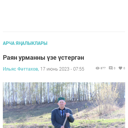
АРЧА ЯҢАЛЫКЛАРЫ
Раян урманны үзе үстергән
Ильяс Фәттахов,
17 июнь 2023 - 07:55
877
0
0