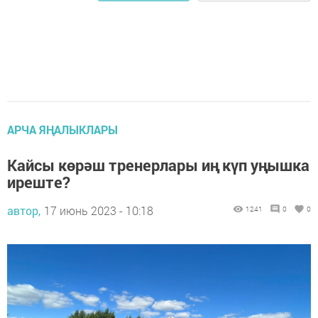
АРЧА ЯҢАЛЫКЛАРЫ
Кайсы көрәш тренерлары иң күп уңышка
иреште?
автор,
17 июнь 2023 - 10:18
1241
0
0