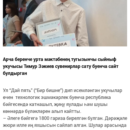
Арча беренче урта мәктәбенең тугызынчы сыйныф
укучысы Тимур Зәкиев сувенирлар сату буенча сайт
булдырган
Ул “Дай пять” (“Бир бишне”) дип исемләнгән укучылар
өчен технологик эшмәкәрлек буенча республика
бәйгесендә катнашып, җиңү яулады һәм шушы
көннәрдә бүләкләрен алып кайтты.
– Әлеге бәйгегә 1800 гариза бирелгән булган. Дәрәҗәле
жюри илле иң яхшысын сайлап алган. Шулар арасында