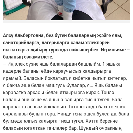
Алсу Альбертовна, без бүген балаларның җәйге ялы,
санаторийларга, лагерьларга сәламәтлекләрен
ныгытырга җибәрү турында сөйләшербез. Иң мөһиме –
баланың сәламәтлеге.
– Иң элек сүзне яшь балалардан башлыйм. 1 яшькә
кадәрле баланы өйдә караучысыз калдырырга
ярамый. Баласын йоклатып, я кибеткә чыгып китәләр,
я бакча эше белән мәшгуль булалар, я... Яшь баланы
караватка аркасы белән яткырырга кирәк. Төнлә
баланы әни кеше үз янына салырга тиеш түгел. Бала
караватта аерым йокласын. Татарстанда бәхетсезлек
очраклары булып тора. Нинди генә эшең булса да, бала
бүлмәдә ялгыз калырга тиеш түгел. Хәтта беренче
баласын югалткан гаиләләр бар. Шундый очракның