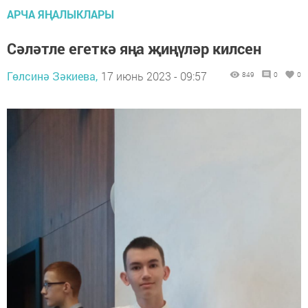
АРЧА ЯҢАЛЫКЛАРЫ
Сәләтле егеткә яңа җиңүләр килсен
Гөлсинә Зәкиева,
17 июнь 2023 - 09:57
849
0
0