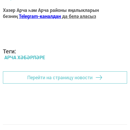
Хәзер Арча һәм Арча районы яңалыкларын
безнең
Telegram-каналдан
да белә аласыз
Теги:
АРЧА ХӘБӘРЛӘРЕ
Перейти на страницу новости