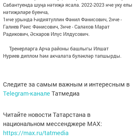
Сабантуенда шуңа нәтиҗә ясала. 2022-2023 нче уку елы
нәтиҗәләре буенча,
1нче урында Һидиятуллин Фәнил Фәнисович, 2нче -
Галиев Рәис Фәнисович, 3нче - Саләхов Марат
Радикович, Әскаров Илүс Илдусович.
Тренерларга Арча районы башлыгы Илшат
Нуриев диплом hәм акчалата буләкләр тапшырды.
Следите за самым важным и интересным в
Telegram-канале
Татмедиа
Читайте новости Татарстана в
национальном мессенджере MАХ:
https://max.ru/tatmedia