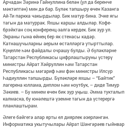
Арчадан Зәринә Гайнуллина белән (ул да беренче
мәктәптән) мин дә бар. Бүләк тапшыру өчен Казанга
Ай-Ти паркка чакырдылар. Бик матур бина. Эчке ягы
тагын да матуррак. Яхшы каршы алдылар. Кофе-
брэйктан соң конференц-залга кердек. Бик зур ул.
Экраны гына өйнең бер як стенасы кадәр.
Катнашучыларны аерым өстәлләргә утырттылар.
Күңелле һәм файдалы очрашу булды. Ә бүләкләрне
Татарстан Республикасы цифрлаштыруны үстерү
министры Айрат Хәйруллин һәм Татарстан
Республикасы мәгариф һәм фән министры Илсур
Һадиуллин тапшырды. Бүләкләре яхшы – “Байтик”
лагерена юллама, диплом һәм ноутбук, – диде Тимур
Зәкиев. – Бу минем өчен бик зур уңыш. Әмма тукталып
калмаска, бу юнәлештә үземне тагын да үстерергә
планлаштырам.
Әлеге бәйгегә алар ярты ел диярлек әзерләнгән.
Информатика укытучылары Айрат Шәнгәрәев гыйнвар