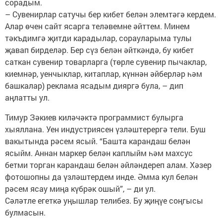
сорадым.
– Сувенирлар сатучы бер кибет белән элемтәгә кердем.
Алар өчен сайт ясарга теләвемне әйттем. Минем
тәкъдимгә җитди карадылар, сорауларыма тулы
җавап бирделәр. Бер сүз белән әйткәндә, бу кибет
саткан сувенир товарларга (төрле сувенир пычаклар,
киемнәр, уенчыклар, китаплар, күннән әйберләр һәм
башкалар) реклама ясадым дияргә була, – дип
аңлатты ул.
Тимур Зәкиев киләчәктә программист булырга
хыяллана. Уен индустриясен үзләштерергә тели. Буш
вакытында рәсем ясый. “Башта карандаш белән
ясыйм. Аннан маркер белән каплыйм һәм махсус
бетми торган карандаш белән әйләндереп алам. Хәзер
фотошопны да үзләштердем инде. Әмма кул белән
рәсем ясау миңа күбрәк ошый”, – ди ул.
Сәләтле егеткә уңышлар телибез. Бу җиңүе соңгысы
булмасын.