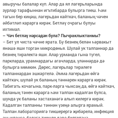
авыручы балалар күп. Алар да ял лагерьларында
зурлар тарафыннан игътибарда булырга тиеш. Һәм
тагын бер киңәш, лагерьдан кайткач, баланың чәчен
әйбәтләп карарга кирәк. Бетләү очрагы булуы
ихтимал.
– Чәч бетләү нәрсәдән була? Пычраклыктанмы?
– Бет ул чиста чәчне ярата. Бу безнең белән һәрвакыт
янәшә яши торган микродөнья. Шулай ук талпаннар да
безнең тирәлектә яши. Алар урманда гына түгел,
паркларда, урамнардагы агачларда, үләннәрдә дә
булырга мөмкин. Дөрес, лагерьлар тирәлеге
талпаннардан эшкәртелә. Әмма лагерьдан өйгә
кайткач, шулай ук баланың тәннәрен карарга кирәк.
Табигать кочагына, парк-ларга чыксаң да, өйгә кайткач,
баланың тәнен карарга һәм талпан кадалган булса,
шунда ук баланы хастаханәгә алып килергә кирәк.
Кадалган талпанны тәннән үзеңә алырга ярамый.
Талпан лабораториягә тикшерергә җибәрелә, инфекция
ачыкланса, балага тиешле дәва билгеләнә.