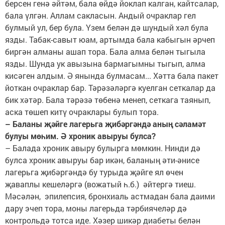
берсен генә әйтәм, бала өйдә йоклап калган, кайтсалар,
бала үлгән. Аллам сакласын. Андый очраклар гел
булмый ул, бер була. Үзем белән дә шундый хәл була
язды. Табак-савыт юам, артымда бала кабыгын әрчеп
биргән алманы ашап тора. Бала алма белән тыгыла
язды. Шунда ук авызына бармагымны тыгып, алма
кисәген алдым. Ә янында булмасам... Хәтта бала пакет
йоткан очраклар бар. Тәрәзәләргә куелган сеткалар да
бик хәтәр. Бала тәрәзә төбенә менеп, сеткага таянып,
аска төшеп китү очраклары булып тора.
– Баланы җәйге лагерьга җибәргәндә аның сәламәт
булуы мөһим. Ә хроник авыруы булса?
– Балада хроник авыру булырга мөмкин. Нинди дә
булса хроник авыруы бар икән, баланың әти-әнисе
лагерьга җибәргәндә бу турыда җәйге ял өчен
җаваплы кешеләргә (вожатый һ.б.) әйтергә тиеш.
Мәсәлән, эпилепсия, бронхиаль астмадан бала даими
дару эчеп тора, моны лагерьда тәрбиячеләр дә
контрольдә тотса иде. Хәзер шикәр диабеты белән