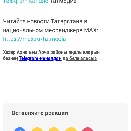
Telegram-канале
Татмедиа
Читайте новости Татарстана в
национальном мессенджере MАХ:
https://max.ru/tatmedia
Хәзер Арча һәм Арча районы яңалыкларын
безнең
Telegram-каналдан
да белә аласыз
Оставляйте реакции