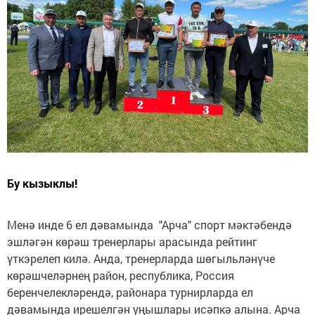
Бу кызыклы!
Менә инде 6 ел дәвамында "Арча" спорт мәктәбендә
эшләгән көрәш тренерлары арасында рейтинг
үткэрелеп килә. Анда, тренерларда шөгыльләнүче
көрәшчеләрнең район, республика, Россия
беренчелекләрендә, районара турнирларда ел
дәвамында ирешелгән уңышлары исәпкә алына. Арча