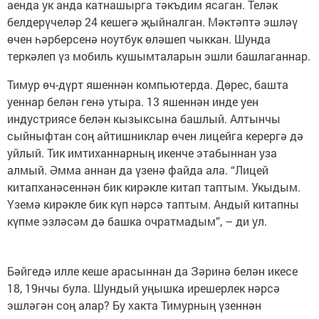
аенда ук анда катнашырга тәкъдим ясаган. Теләк
белдерүчеләр 24 кешегә җыйналган. Мәктәптә эшләү
өчен һәрберсенә ноутбук өләшеп чыккан. Шунда
теркәлеп үз мобиль кушымталарын эшли башлаганнар.
Тимур өч-дүрт яшеннән компьютерда. Дөрес, башта
уеннар белән генә утыра. 13 яшеннән инде уен
индустриясе белән кызыксына башлый. Алтынчы
сыйныфтан соң айтишниклар өчен лицейга керергә дә
уйлый. Тик имтиханнарның икенче этабыннан уза
алмый. Әмма аннан да үзенә файда ала. “Лицей
китапханәсеннән бик кирәкле китап таптым. Укыдым.
Үземә кирәкле бик күп нәрсә таптым. Андый китапны
күпме эзләсәм дә башка очратмадым”, – ди ул.
Бәйгедә илле кеше арасыннан да Зәринә белән икесе
18, 19нчы була. Шундый уңышка ирешерлек нәрсә
эшләгән соң алар? Бу хакта Тимурның үзеннән