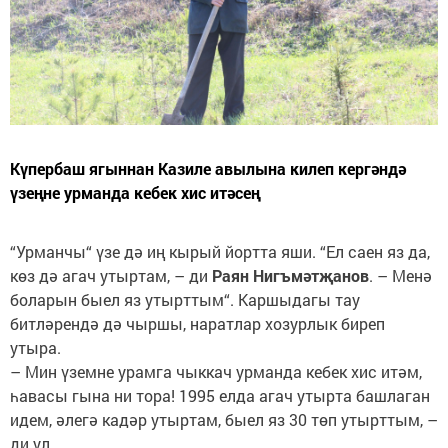
Күпербаш ягыннан Казиле авылына килеп кергәндә
үзеңне урманда кебек хис итәсең
“Урманчы“ үзе дә иң кырый йортта яши. “Ел саен яз да,
көз дә агач утыртам, – ди
Раян Нигъмәтҗанов
. – Менә
боларын быел яз утырттым“. Каршыдагы тау
битләрендә дә чыршы, наратлар хозурлык биреп
утыра.
– Мин үземне урамга чыккач урманда кебек хис итәм,
һавасы гына ни тора! 1995 елда агач утырта башлаган
идем, әлегә кадәр утыртам, быел яз 30 төп утырттым, –
ди ул.