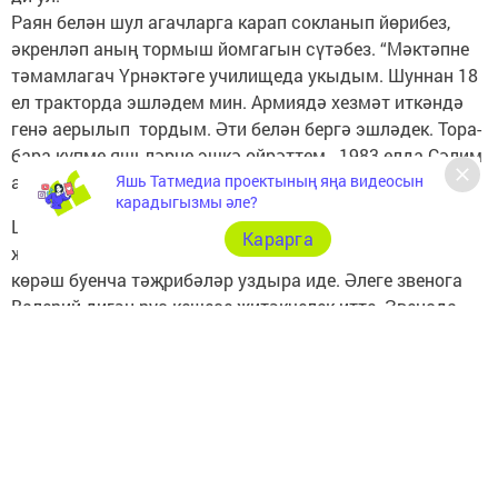
Раян белән шул агачларга карап сокланып йөрибез,
әкренләп аның тормыш йомгагын сүтәбез. “Мәктәпне
тәмамлагач Үрнәктәге училищеда укыдым. Шуннан 18
ел тракторда эшләдем мин. Армиядә хезмәт иткәндә
генә аерылып тордым. Әти белән бергә эшләдек. Тора-
бара күпме яшьләрне эшкә өйрәттем. 1983 елда Сәлим
абый (колхоз рәисе) механик итеп куйды“.
Яшь Татмедиа проектының яңа видеосын
карадыгызмы әле?
Шул елларда Киров исемендәге колхозда Мәскәүнең
Карарга
җир ресурслары институты туфрак эрозиясенә каршы
көрәш буенча тәҗрибәләр уздыра иде. Әлеге звенога
Валерий дигән рус кешесе җитәкчелек итте. Звенода
нигездә колхозчылар эшләде. Раян да шунда
билгеләнгән. Болар коры елгаларга, ерганакларга читән
тоттылар, ерганаклар “үсүдән“ туктады. Аларның эш
нәтиҗәләрен бүген дә күрергә була әле. Шунысы
игътибарга лаек: ул чакта җир турында Мәскәүдән үк
кайгырталар иде!