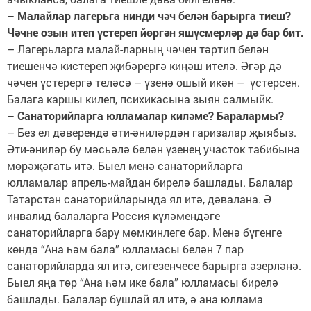
– Малайлар лагерьга нинди чәч белән барырга тиеш?
Чәчне озын итеп үстереп йөргән яшүсмерләр дә бар бит.
– Лагерьларга малай-ларның чәчен тәртип белән
тиешенчә кистереп җибәрергә киңәш ителә. Әгәр дә
чәчен үстерергә теләсә – үзенә ошый икән – үстерсен.
Балага каршы килеп, психикасына зыян салмыйк.
– Санаторийларга юлламалар киләме? Баралармы?
– Без ел дәверендә әти-әниләрдән гаризалар җыябыз.
Әти-әниләр бу мәсьәлә белән үзенең участок табибына
мөрәҗәгать итә. Быел менә санаторийларга
юлламалар апрель-майдан бирелә башлады. Балалар
Татарстан санаторийларында ял итә, дәвалана. Ә
инвалид балаларга Россия күләмендәге
санаторийларга бару мөмкинлеге бар. Менә бүгенге
көндә “Ана һәм бала” юлламасы белән 7 пар
санаторийларда ял итә, сигезенчесе барырга әзерләнә.
Быел яңа төр “Ана һәм ике бала” юлламасы бирелә
башлады. Балалар бушлай ял итә, ә ана юллама