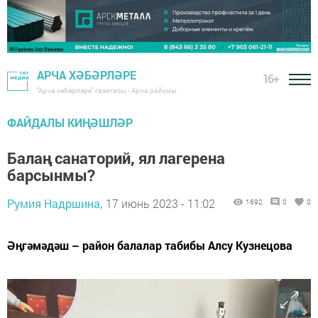
АРЧА ХӘБӘРЛӘРЕ
16+
"Арча хәбәрләре" газетасы - Арча районы
ФАЙДАЛЫ КИҢӘШЛӘР
Балаң санаторий, ял лагерена
барсынмы?
Румия Надршина,
17 июнь 2023 - 11:02
1692
0
0
Әңгәмәдәш – район балалар табибы Алсу Кузнецова