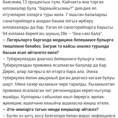
бәясенең 13 процентын түли. Кайчакта яна торган
юлламалар була, “бармыйсызмы?” дия-дия ял
итүчеләрне эзләргә туры килә. 7 яшьтән балаларны
санаторийларга анадан башка ялгыз җибәрү
юлламалары да бар. Узган ел санаторийларга барысы
94 юллама бирелгән, шуның 28е – “Ана һәм бала”.
– Лагерьларга барганда медицина белешмәсе булырга
тиешлекне беләбез. Бигрәк тә кайсы анализ турында
басым ясап әйтәсегез килә?
– Туберкулездан диагноз белешмәсе булырга тиеш.
Туберкулездан прививка ясалмаган балалар да бар.
Дөрес, алар лагерьга ял итәргә бара ала. Әмма
туберкулез белән авырмый дигән диагноз кәгазе булуы
шарт. Менә хәзер кызамык чире таралды. Кызамыктан
прививка ясалмаган чит регионнардан кереп-чыгулар
ешайды. Кулларны сабынлап юып йөрергә, җиләк-
җимешне, яшелчәне юмыйча ашамаска киңәш ителә.
– Әти-әниләргә тагын нинди киңәшләр әйтәсез?
– Бүген эч китү, косу билгеләре белән вирус инфекциясе