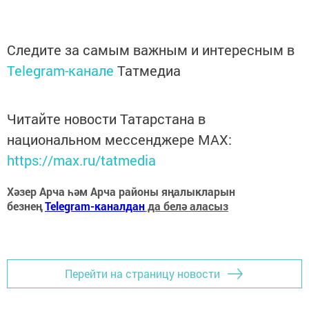
Следите за самым важным и интересным в
Telegram-канале
Татмедиа
Читайте новости Татарстана в
национальном мессенджере MАХ:
https://max.ru/tatmedia
Хәзер Арча һәм Арча районы яңалыкларын
безнең
Telegram-каналдан
да белә аласыз
Перейти на страницу новости