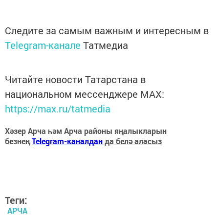
Следите за самым важным и интересным в
Telegram-канале
Татмедиа
Читайте новости Татарстана в
национальном мессенджере MАХ:
https://max.ru/tatmedia
Хәзер Арча һәм Арча районы яңалыкларын
безнең
Telegram-каналдан
да белә аласыз
Теги:
АРЧА