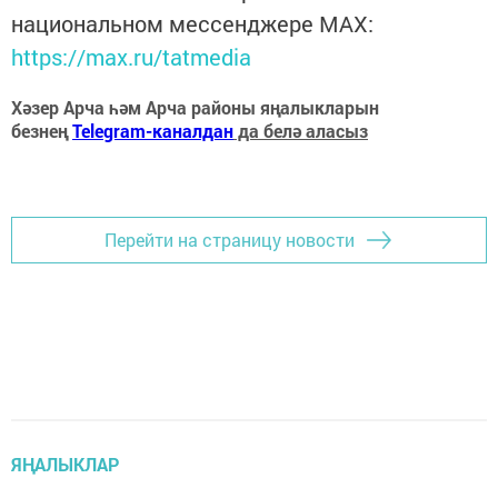
национальном мессенджере MАХ:
https://max.ru/tatmedia
Хәзер Арча һәм Арча районы яңалыкларын
безнең
Telegram-каналдан
да белә аласыз
Перейти на страницу новости
ЯҢАЛЫКЛАР