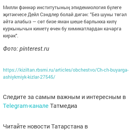
Милли фәннәр институтының эпидемиология бүлеге
җитәкчесе Дейл Сэндлер болай дигән: ”Без шуны төгәл
әйтә алабыз — сөт бизе яман шеше барлыкка килү
куркынычын киметү өчен бу химикатлардан качарга
кирәк".
Фото: pinterest.ru
https://kiziltan.rbsmi.ru/articles/obchestvo/Ch-ch-buyarga-
ashiykmiyk-kizlar-27545/
Следите за самым важным и интересным в
Telegram-канале
Татмедиа
Читайте новости Татарстана в