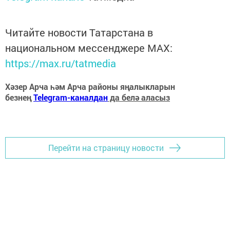
Читайте новости Татарстана в
национальном мессенджере MАХ:
https://max.ru/tatmedia
Хәзер Арча һәм Арча районы яңалыкларын
безнең
Telegram-каналдан
да белә аласыз
Перейти на страницу новости