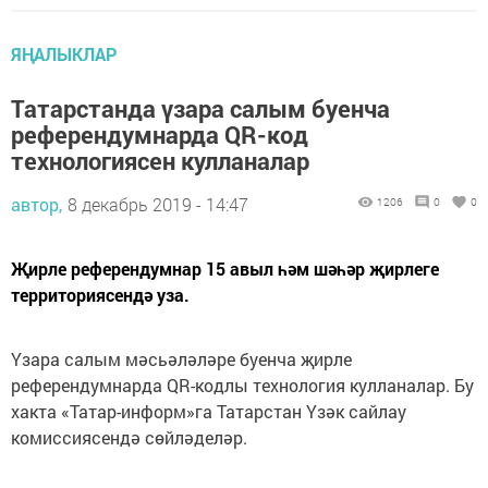
ЯҢАЛЫКЛАР
Татарстанда үзара салым буенча
референдумнарда QR-код
технологиясен кулланалар
автор,
8 декабрь 2019 - 14:47
1206
0
0
Җирле референдумнар 15 авыл һәм шәһәр җирлеге
территориясендә уза.
Үзара салым мәсьәләләре буенча җирле
референдумнарда QR-кодлы технология кулланалар. Бу
хакта «Татар-информ»га Татарстан Үзәк сайлау
комиссиясендә сөйләделәр.