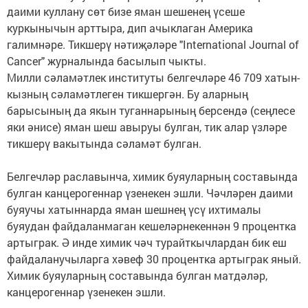
даими куллану сөт бизе яман шешенең үсеше
куркынычын арттыра, дип ачыклаган Америка
галимнәре. Тикшерү нәтиҗәләре "International Journal of
Cancer" журналында басылып чыкты.
Милли сәламәтлек институты белгечләре 46 709 хатын-
кызның сәламәтлеген тикшергән. Бу аларның
барысының да якын туганнарының берсендә (сеңлесе
яки әнисе) яман шеш авыруы булган, тик алар үзләре
тикшерү вакытында сәламәт булган.
Белгечләр раславынча, химик буяуларның составында
булган канцерогеннар үзенекен эшли. Чәчләрен даими
буяучы хатыннарда яман шешнең үсү ихтималы
буяудан файдаланмаган кешеләрнекеннән 9 процентка
артыграк. Ә инде химик чәч турайткычлардан бик еш
файдаланучыларга хәвеф 30 процентка артыграк яный.
Химик буяуларның составында булган матдәләр,
канцерогеннар үзенекен эшли.