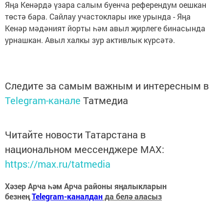
Яңа Кенәрдә үзара салым буенча референдум оешкан
төстә бара. Сайлау участоклары ике урында - Яңа
Кенәр мәдәният йорты һәм авыл җирлеге бинасында
урнашкан. Авыл халкы зур активлык күрсәтә.
Следите за самым важным и интересным в
Telegram-канале
Татмедиа
Читайте новости Татарстана в
национальном мессенджере MАХ:
https://max.ru/tatmedia
Хәзер Арча һәм Арча районы яңалыкларын
безнең
Telegram-каналдан
да белә аласыз