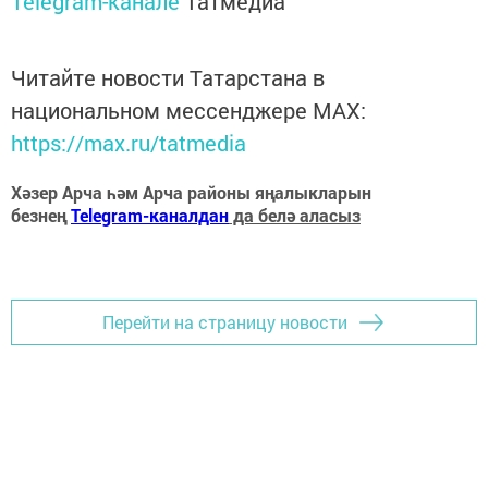
Telegram-канале
Татмедиа
Читайте новости Татарстана в
национальном мессенджере MАХ:
https://max.ru/tatmedia
Хәзер Арча һәм Арча районы яңалыкларын
безнең
Telegram-каналдан
да белә аласыз
Перейти на страницу новости