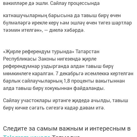
вәкилләре дә эшли. Сайлау процессында
катнашучыларның барысына да тавыш бирү өчен
бүлмәләргә ирекле керү һәм эшләү өчен тигез шартлар
тәэмин ителгән», — диелә хәбәрдә.
«Җирле референдум турында» Татарстан
Республикасы Законы нигезендә җирле
референдумнар уздырганда алдан тавыш бирү
мөмкинлеге каралган. 7 декабрьгә исемлеккә кертелгән
барлык сайлаучыларның 1,8 проценты вакытыннан
алда тавыш бирү хокукыннан файдаланды.
Сайлау участоклары иртәнге җидедә ачылды, тавыш
бирү кичке сәгать сигезгә кадәр дәвам итә.
Следите за самым важным и интересным в