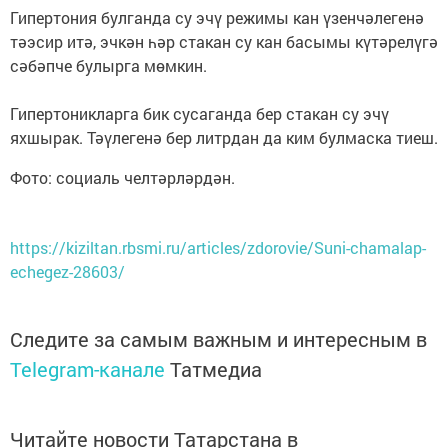
Гипертония булганда су эчү режимы кан үзенчәлегенә
тәэсир итә, эчкән һәр стакан су кан басымы күтәрелүгә
сәбәпче булырга мөмкин.
Гипертоникларга бик сусаганда бер стакан су эчү
яхшырак. Тәүлегенә бер литрдан да ким булмаска тиеш.
Фото: социаль челтәрләрдән.
https://kiziltan.rbsmi.ru/articles/zdorovie/Suni-chamalap-
echegez-28603/
Следите за самым важным и интересным в
Telegram-канале
Татмедиа
Читайте новости Татарстана в