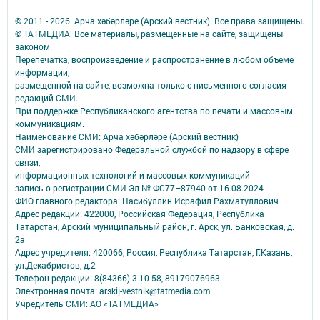
© 2011 - 2026. Арча хәбәрләре (Арский вестник). Все права защищены.
© ТАТМЕДИА. Все материалы, размещенные на сайте, защищены
законом.
Перепечатка, воспроизведение и распространение в любом объеме
информации,
размещенной на сайте, возможна только с письменного согласия
редакций СМИ.
При поддержке Республиканского агентства по печати и массовым
коммуникациям.
Наименование СМИ: Арча хәбәрләре (Арский вестник)
СМИ зарегистрировано Федеральной службой по надзору в сфере
связи,
информационных технологий и массовых коммуникаций
запись о регистрации СМИ Эл № ФС77–87940 от 16.08.2024
ФИО главного редактора: Насибуллин Исрафил Рахматуллович
Адрес редакции: 422000, Российская Федерация, Республика
Татарстан, Арский муниципальный район, г. Арск, ул. Банковская, д.
2а
Адрес учредителя: 420066, Россия, Республика Татарстан, Г.Казань,
ул.Декабристов, д.2
Телефон редакции: 8(84366) 3-10-58, 89179076963.
Электронная почта: arskij-vestnik@tatmedia.com
Учредитель СМИ: АО «ТАТМЕДИА»