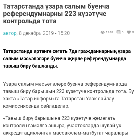
Татарстанда үзара салым буенча
референдумнарны 223 күзәтүче
контрольда тота
автор,
8 декабрь 2019 - 15:20
1248
0
0
Татарстанда иртәнге сәгать 7дә гражданнарның үзара
салым мәсьәләләре буенча җирле референдумнарда
тавыш бирү башланды.
Үзара салым мәсьәләләре буенча референдумнарда
тавыш бирү барышын 223 күзәтүче контрольдә тота. Бу
хакта «Татар-информ»га Татарстан Үзәк сайлау
комиссиясендә сөйләделәр.
«Тавыш бирү барышына 223 күзәтүче җәмәгать
контролен гамәлгә ашыра, участокларда шулай ук
аккредитацияләнгән массакүләм-матбугат чаралары