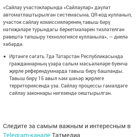
«Сайлау участокларында «Сайлаулар» дәүләт
автоматлаштырылган системасына, QR-код кулланып,
участок сайлау комиссияләренең тавыш бирү
нәтиҗәләре турындагы беркетмәләрен тизләтелгән
рәвештә тапшыру технологиясе кулланыла», — диелә
хәбәрдә.
Иртәнге сәгать 7дә Татарстан Республикасында
гражданнарның үзара салым мәсьәләләре буенча
җирле референдумнарда тавыш бирү башланды.
Тавыш бирү 15 авыл һәм шәһәр җирлеге
территориясендә уза. Сайлау процессы гамәлдәге
сайлау законнары нигезендә оештырылган.
Следите за самым важным и интересным в
Telegram-канале
Татмедиа