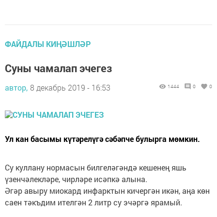
ФАЙДАЛЫ КИҢӘШЛӘР
Суны чамалап эчегез
автор,
8 декабрь 2019 - 16:53
1444
0
0
Ул кан басымы күтәрелүгә сәбәпче булырга мөмкин.
Су куллану нормасын билгеләгәндә кешенең яшь
үзенчәлекләре, чирләре исәпкә алына.
Әгәр авыру миокард инфарктын кичергән икән, аңа көн
саен тәкъдим ителгән 2 литр су эчәргә ярамый.