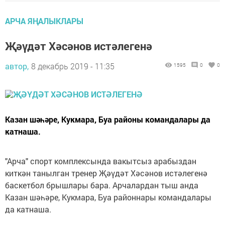
АРЧА ЯҢАЛЫКЛАРЫ
Җәүдәт Хәсәнов истәлегенә
автор,
8 декабрь 2019 - 11:35
1595
0
0
Казан шәһәре, Кукмара, Буа районы командалары да
катнаша.
"Арча" спорт комплексында вакытсыз арабыздан
киткән танылган тренер Җәүдәт Хәсәнов истәлегенә
баскетбол брышлары бара. Арчалардан тыш анда
Казан шәһәре, Кукмара, Буа районнары командалары
да катнаша.