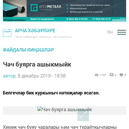
АРЧА ХӘБӘРЛӘРЕ
16+
"Арча хәбәрләре" газетасы - Арча районы
ФАЙДАЛЫ КИҢӘШЛӘР
Чәч буярга ашыкмыйк
автор,
8 декабрь 2019 - 18:58
1747
0
0
Белгечләр бик куркыныч нәтиҗәләр ясаган.
Химик чәч буяу чаралары һәм чәч турайткычларны