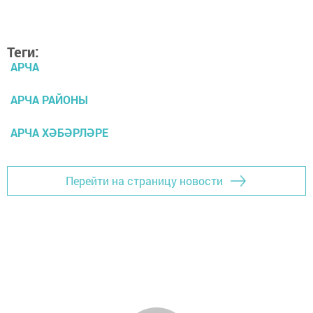
Теги:
АРЧА
АРЧА РАЙОНЫ
АРЧА ХӘБӘРЛӘРЕ
Перейти на страницу новости