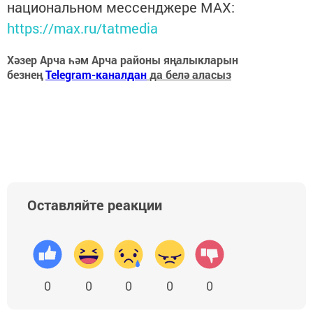
национальном мессенджере MАХ:
https://max.ru/tatmedia
Хәзер Арча һәм Арча районы яңалыкларын
безнең
Telegram-каналдан
да белә аласыз
Оставляйте реакции
0
0
0
0
0