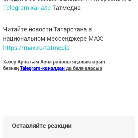
Telegram-канале
Татмедиа
Читайте новости Татарстана в
национальном мессенджере MАХ:
https://max.ru/tatmedia
Хәзер Арча һәм Арча районы яңалыкларын
безнең
Telegram-каналдан
да белә аласыз
Оставляйте реакции