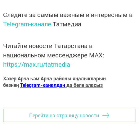
Следите за самым важным и интересным в
Telegram-канале
Татмедиа
Читайте новости Татарстана в
национальном мессенджере MАХ:
https://max.ru/tatmedia
Хәзер Арча һәм Арча районы яңалыкларын
безнең
Telegram-каналдан
да белә аласыз
Перейти на страницу новости