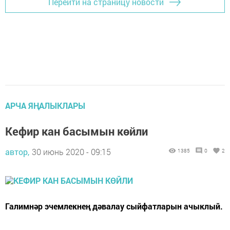
Перейти на страницу новости
АРЧА ЯҢАЛЫКЛАРЫ
Кефир кан басымын көйли
автор,
30 июнь 2020 - 09:15
1385
0
2
Галимнәр эчемлекнең дәвалау сыйфатларын ачыклый.