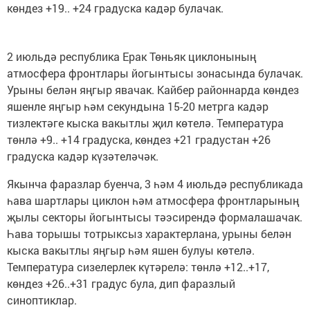
көндез +19.. +24 градуска кадәр булачак.
2 июльдә республика Ерак Төньяк циклонының
атмосфера фронтлары йогынтысы зонасында булачак.
Урыны белән яңгыр явачак. Кайбер районнарда көндез
яшенле яңгыр һәм секундына 15-20 метрга кадәр
тизлектәге кыска вакытлы җил көтелә. Температура
төнлә +9.. +14 градуска, көндез +21 градустан +26
градуска кадәр күзәтеләчәк.
Якынча фаразлар буенча, 3 һәм 4 июльдә республикада
һава шартлары циклон һәм атмосфера фронтларының
җылы секторы йогынтысы тәэсирендә формалашачак.
Һава торышы тотрыксыз характерлана, урыны белән
кыска вакытлы яңгыр һәм яшен булуы көтелә.
Температура сизелерлек күтәрелә: төнлә +12..+17,
көндез +26..+31 градус була, дип фаразлый
синоптиклар.