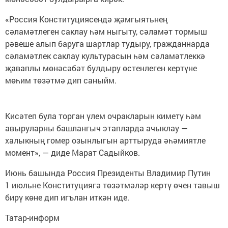
«Россия Конституциясендә җәмгыятьнең
сәламәтлеген саклау һәм ныгыту, сәламәт тормыш
рәвеше алып баруга шартлар тудыру, гражданнарда
сәламәтлек саклау культурасын һәм сәламәтлеккә
җаваплы мөнәсәбәт булдыру өстенлеген кертүне
мөһим төзәтмә дип саныйм.
Кисәтеп була торган үлем очракларын киметү һәм
авыруларны башлангыч этапларда ачыклау —
халыкның гомер озынлыгын арттыруда әһәмиятле
момент», — диде Марат Садыйков.
Июнь башында Россия Президенты Владимир Путин
1 июльне Конституциягә төзәтмәләр кертү өчен тавыш
бирү көне дип игълан иткән иде.
Татар-информ