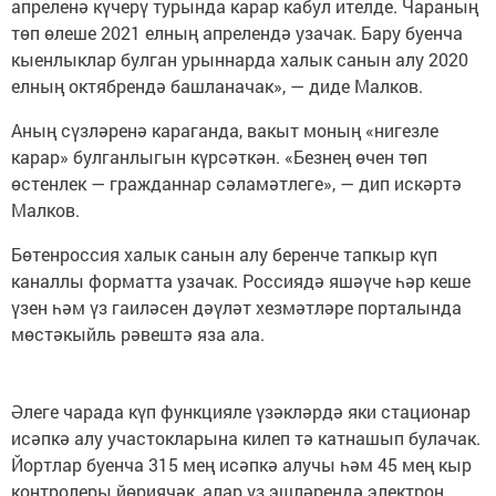
апреленә күчерү турында карар кабул ителде. Чараның
төп өлеше 2021 елның апрелендә узачак. Бару буенча
кыенлыклар булган урыннарда халык санын алу 2020
елның октябрендә башланачак», — диде Малков.
Аның сүзләренә караганда, вакыт моның «нигезле
карар» булганлыгын күрсәткән. «Безнең өчен төп
өстенлек — гражданнар сәламәтлеге», — дип искәртә
Малков.
Бөтенроссия халык санын алу беренче тапкыр күп
каналлы форматта узачак. Россиядә яшәүче һәр кеше
үзен һәм үз гаиләсен дәүләт хезмәтләре порталында
мөстәкыйль рәвештә яза ала.
Әлеге чарада күп функцияле үзәкләрдә яки стационар
исәпкә алу участокларына килеп тә катнашып булачак.
Йортлар буенча 315 мең исәпкә алучы һәм 45 мең кыр
контролеры йөриячәк, алар үз эшләрендә электрон