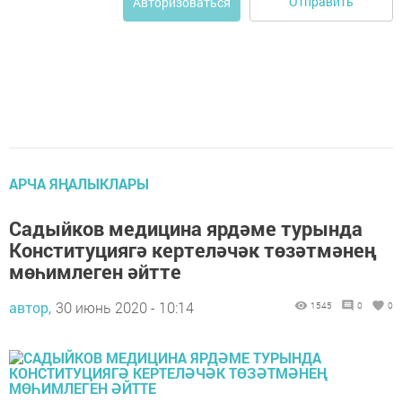
Отправить
Авторизоваться
АРЧА ЯҢАЛЫКЛАРЫ
Садыйков медицина ярдәме турында
Конституциягә кертеләчәк төзәтмәнең
мөһимлеген әйтте
автор,
30 июнь 2020 - 10:14
1545
0
0