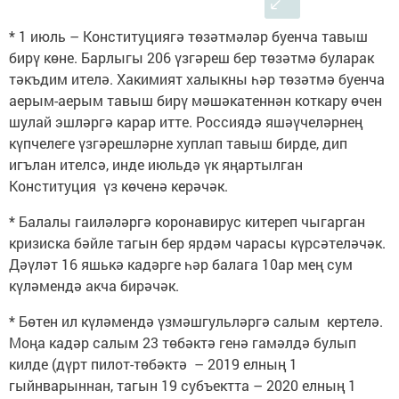
* 1 июль – Конституциягә төзәтмәләр буенча тавыш
бирү көне. Барлыгы 206 үзгәреш бер төзәтмә буларак
тәкъдим ителә. Хакимият халыкны һәр төзәтмә буенча
аерым-аерым тавыш бирү мәшәкатеннән коткару өчен
шулай эшләргә карар итте. Россиядә яшәүчеләрнең
күпчелеге үзгәрешләрне хуплап тавыш бирде, дип
игълан ителсә, инде июльдә үк яңартылган
Конституция үз көченә керәчәк.
* Балалы гаиләләргә коронавирус китереп чыгарган
кризиска бәйле тагын бер ярдәм чарасы күрсәтеләчәк.
Дәүләт 16 яшькә кадәрге һәр балага 10ар мең сум
күләмендә акча бирәчәк.
* Бөтен ил күләмендә үзмәшгульләргә салым кертелә.
Моңа кадәр салым 23 төбәктә генә гамәлдә булып
килде (дүрт пилот-төбәктә – 2019 елның 1
гыйнварыннан, тагын 19 субъектта – 2020 елның 1