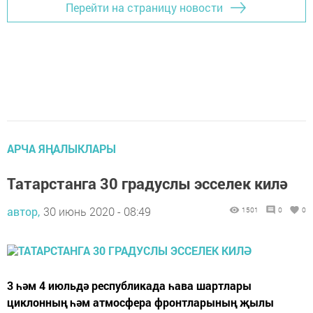
Перейти на страницу новости
АРЧА ЯҢАЛЫКЛАРЫ
Татарстанга 30 градуслы эсселек килә
автор,
30 июнь 2020 - 08:49
1501
0
0
3 һәм 4 июльдә республикада һава шартлары
циклонның һәм атмосфера фронтларының җылы