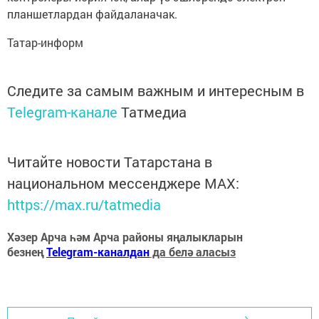
планшетлардан файдаланачак.
Татар-информ
Следите за самым важным и интересным в
Telegram-канале
Татмедиа
Читайте новости Татарстана в
национальном мессенджере MАХ:
https://max.ru/tatmedia
Хәзер Арча һәм Арча районы яңалыкларын
безнең
Telegram-каналдан
да белә аласыз