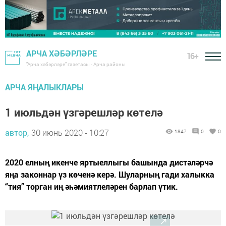
АРЧА ХӘБӘРЛӘРЕ
16+
"Арча хәбәрләре" газетасы - Арча районы
АРЧА ЯҢАЛЫКЛАРЫ
1 июльдән үзгәрешләр көтелә
автор,
30 июнь 2020 - 10:27
1847
0
0
2020 елның икенче яртыеллыгы башында дистәләрчә
яңа законнар үз көченә керә. Шуларның гади халыкка
“тия” торган иң әһәмиятлеләрен барлап үтик.