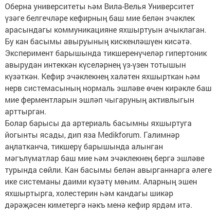
Оберна университеты һәм Вила-Велья Университет
үзәге белгечләре кефирның баш мие белән эчәклек
арасындагы коммуникацияне яхшыртуын ачыклаган.
Бу кан басымы авыруының кискенләшүен кисәтә.
Эксперимент барышында тикшеренүчеләр гипертоник
авырудан интеккән күселәрнең үз-үзен тотышын
күзәткән. Кефир эчәклекнең халәтен яхшырткан һәм
нерв системасының нормаль эшләве өчен кирәкле баш
мие ферментларын эшләп чыгаруның активлыгын
арттырган.
Болар барысы да артериаль басымны яхшыртуга
йогынты ясады, дип яза Medikforum. Галимнәр
аңлатканча, тикшерү барышында алынган
мәгълүматлар баш мие һәм эчәклекнең бергә эшләве
турында сөйли. Кан басымы белән авырганнарга әлеге
ике системаны даими күзәтү мөһим. Аларның эшен
яхшыртырга, холестерин һәм кандагы шикәр
дәрәҗәсен киметергә нәкъ менә кефир ярдәм итә.