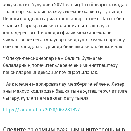
хокукына ия булу өчен 2021 елның 1 гыйнварына кадәр
транспорт чарасын махсус исемлеккә кертү турында
Пенсия фондына гариза тапшырырга тиеш. Тагын бер
яңалык бюрократик киртәләрне алып ташлауга
юнәлдерелгән: 1 июльдән физик мөмкинлекләре
чикләнгән кешегә түләүләр яки дәүләт хезмәтләре алу
өчен инвалидлык турында белешмә кирәк булмаячак.
* Опекун-пенсионерлар һәм балигъ булмаган
балаларның попечительләре өчен иминиятләштерү
пенсияләрен индексацияләү яңартылачак.
* Аяк киемен маркировкалау мәҗбүригә әйләнә. Хәзер
аны махсус кодлардан башка гына җитештерү, чит илгә
чыгару, күпләп һәм ваклап сату тыела.
https://vatantat.ru/2020/06/28132/
Следите за самым важным и интересным в