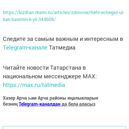
https://kiziltan.rbsmi.ru/articles/zdorovie/Kefir-echegez-ul-
kan-basimin-k-yli-344608/
Следите за самым важным и интересным в
Telegram-канале
Татмедиа
Читайте новости Татарстана в
национальном мессенджере MАХ:
https://max.ru/tatmedia
Хәзер Арча һәм Арча районы яңалыкларын
безнең
Telegram-каналдан
да белә аласыз