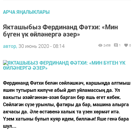
АРЧА ЯҢАЛЫКЛАРЫ
Якташыбыз Фердинанд Фәтхи: «Мин
бүген үк өйләнергә әзер»
автор,
30 июнь 2020 - 08:14
2458
1
0
Фердинанд Фәтхи белән сөйләшкәч, каршыңда алтмыш
яшен тутырып килүче абый дип уйламассың да. Ул
вакыты әзәйгәннән-әзәя барган бер яшь егет кебек.
Сөйләгән сүзе урынлы, фатиры да бар, машина алырга
акчасы да. Әле өстәвенә халык та үзен хөрмәт итә.
Үзем хатыны булып куяр идем, билләһи! Яше генә бара
шул...