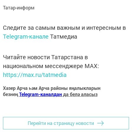
Татар-информ
Следите за самым важным и интересным в
Telegram-канале
Татмедиа
Читайте новости Татарстана в
национальном мессенджере MАХ:
https://max.ru/tatmedia
Хәзер Арча һәм Арча районы яңалыкларын
безнең
Telegram-каналдан
да белә аласыз
Перейти на страницу новости