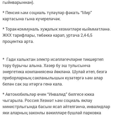
гыйнварыннан).
* Пенсия һәм социаль түләүләр фәкать “Мир”
картасына гына күчереләчәк.
* Торак-коммуналь хуҗалык хезмәтләре кыйммәтләнә.
ЖКХ тарифлары, төбәккә карап, уртача 2,4-6,5
процентка арта.
* Гади халыктан электр исәпләгечләрне тикшертеп
тору бурычы алына. Хәзер бу эш тулысынча
энергетика компаниясенә йөкләнә. Шулай итеп, безгә
приборларның сакланылышын күзәтергә һәм алар
белән сак эш итәргә генә кала.
* Автомобильләр өчен “Инвалид” билгесе юкка
чыгарыла. Россия Хезмәт һәм социаль яклау
министрлыгында басым ясап әйтелгәнчә, инвалидлар
яки аларның законлы вәкилләре бушлай парковка