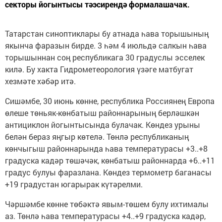
секторы йогынтысы тәэсирендә формалашачак.
Татарстан синоптиклары бу атнада һава торышының
якынча фаразын бирде. 3 һәм 4 июльдә салкын һава
торышыннан соң республикага 30 градуслы эсселек
килә. Бу хакта Гидрометеорология үзәге матбугат
хезмәте хәбәр итә.
Сишәмбе, 30 июнь көнне, республика Россиянең Европа
өлеше төньяк-көнбатыш районнарының берләшкән
антициклон йогынтысында булачак. Көндез урыны
белән бераз яңгыр көтелә. Төнлә республиканың
көнчыгыш районнарында һава температурасы +3..+8
градуска кадәр төшәчәк, көнбатыш районнарда +6..+11
градус булуы фаразлана. Көндез термометр баганасы
+19 градустан югарырак күтәрелми.
Чәршәмбе көнне төбәктә явым-төшем булу ихтималы
аз. Төнлә һава температурасы +4..+9 градуска кадәр,