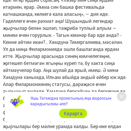
Яшь Татмедиа проектының яңа видеосын
карадыгызмы әле?
Карарга