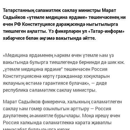
Татарстанның сәламәтлек саклау министры Марат
Садыйков «үтемле медицина ярдәме» төшенчәсенең ни
өчен РФ Конституциясе дәрәҗәсендә ныгытылырга
тиешлеген аңлатты. Үз фикерләрен ул «Татар-информ»
хәбәрчесе белән әңгәмә вакытында әйтте.
«Медицина ярдәменең һәркем өчен үтемле һәм үз
вакытында булырга тиешлегендә бернинди дә шик юк.
„үтемле медицина ярдәме“ төшенчәсен Россия
Конституциясенә кертү гражданнар хокукларын
яклауның өстәмә гарантиясе булачак», — диде
республика сәламәтлек саклау министры.
Марат Садыйков фикеренчә, халыкның сәламәтлеген
саклау һәм гомер озынлыгын арттыру — Россия
дәүләтенең әһәмиятле бурычлары. Моңа ирешү өчен
Россия халкында сәламәтлеккә карата җаваплы
мөнәсәбәт булдырырга кирәк.