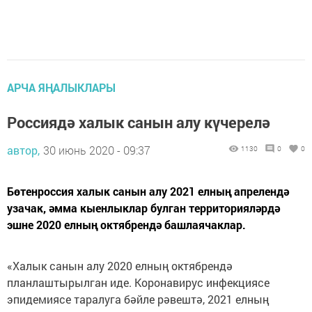
АРЧА ЯҢАЛЫКЛАРЫ
Россиядә халык санын алу күчерелә
автор,
30 июнь 2020 - 09:37
1130
0
0
Бөтенроссия халык санын алу 2021 елның апрелендә
узачак, әмма кыенлыклар булган территорияләрдә
эшне 2020 елның октябрендә башлаячаклар.
«Халык санын алу 2020 елның октябрендә
планлаштырылган иде. Коронавирус инфекциясе
эпидемиясе таралуга бәйле рәвештә, 2021 елның