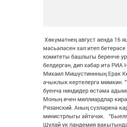
Хөкүмәтнең август аенда 16 я
мәсьәләсен хәл итеп бетерәсе
комитеты башлыгы беренче ур
белдергән, дип хәбәр итә РИА
Михаил Мишустиннның Ерак К
ачыклык кертелергә мөмкин. “
буенча ниндидер өстәмә адым
Моның өчен миллиардлар кирәк 
Рязанский. Аның сүзләренә ка
министрлыгы әйтәчәк. “Быел
Шулай ук пандемия вакытында