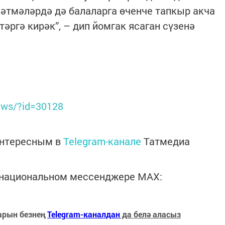
зәтмәләрдә дә балаларга өченче тапкыр акча
тәргә кирәк”, – дип йомгак ясаган сүзенә
ews/?id=30128
интересным в
Telegram-канале
Татмедиа
в национальном мессенджере MАХ:
арын безнең
Telegram-каналдан
да белә аласыз