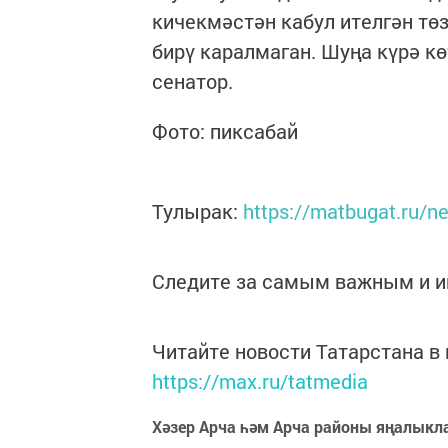
кичекмәстән кабул ителгән тө
бирү каралмаган. Шуңа күрә кө
сенатор.
Фото: пиксабай
Тулырак:
https://matbugat.ru/n
Следите за самым важным и 
Читайте новости Татарстана 
https://max.ru/tatmedia
Хәзер Арча һәм Арча районы яңалыкл