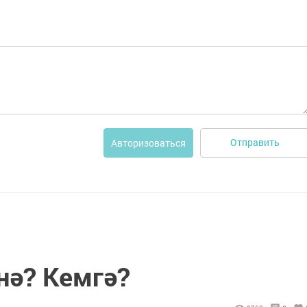
Отправить
Авторизоваться
нә? Кемгә?