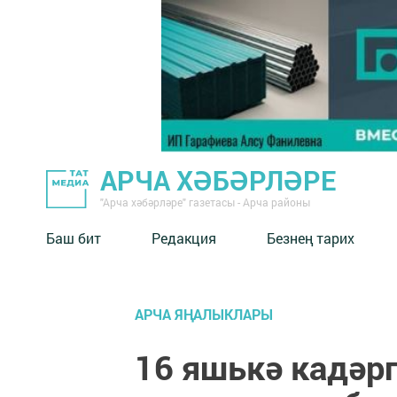
АРЧА ХӘБӘРЛӘРЕ
"Арча хәбәрләре" газетасы - Арча районы
Баш бит
Редакция
Безнең тарих
АРЧА ЯҢАЛЫКЛАРЫ
16 яшькә кадәрг