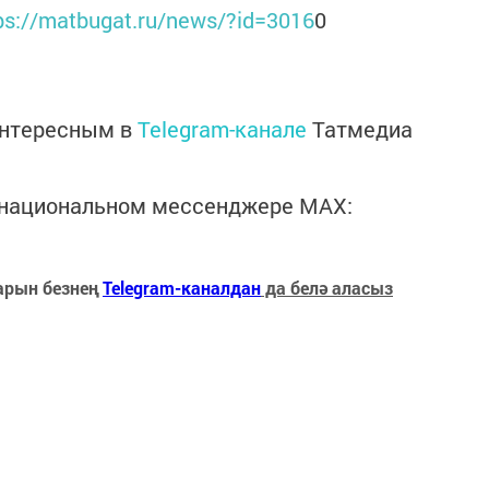
ps://matbugat.ru/news/?id=3016
0
интересным в
Telegram-канале
Татмедиа
в национальном мессенджере MАХ:
арын безнең
Telegram-каналдан
да белә аласыз