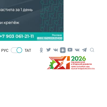
РУС
ТАТ