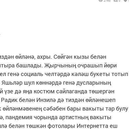
2763
0
.
здән өйләнә, ахры. Сөйгән кызы белән
штыра башлады. Җырчының очрашып йөри
гел генә социаль челтәрдә кәләш букеты тотып
 Яшьләр шул көннәрдә генә дусларының
ей үзе дә яңа костюм сайлаганда төшергән
Радик белән Инзилә дә тиздән өйләнешеп
к өйләнмәвенең сәбәбен бары вакыты тар булу
сә, пандемия чорында артистның вакыты
зилә белән төшкән фотолары Интернетта еш