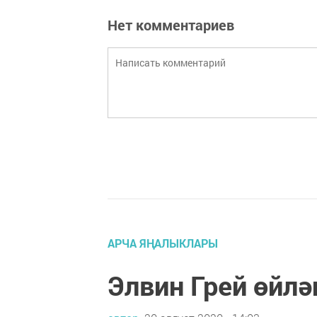
Нет комментариев
АРЧА ЯҢАЛЫКЛАРЫ
Элвин Грей өйлә