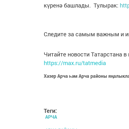
күренә башлады. Тулырак:
htt
Следите за самым важным и 
Читайте новости Татарстана 
https://max.ru/tatmedia
Хәзер Арча һәм Арча районы яңалыкл
Теги:
АРЧА