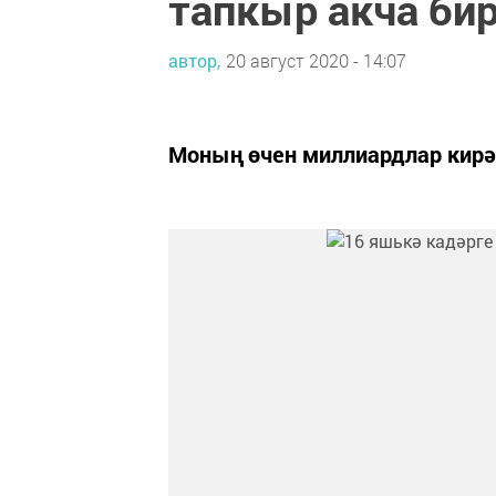
тапкыр акча би
автор,
20 август 2020 - 14:07
Моның өчен миллиардлар кирә