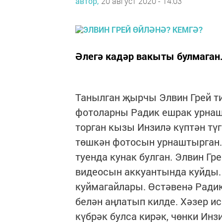
автор,
20 август 2020 - 14:03
Әлегә кадәр вакыты булмаган
Танылган җырчы Элвин Грей ти
фотоларны Радик ешрак урна
торган кызы Инзилә күптән тү
төшкән фотосын урнаштырган.
туенда кунак булган. Элвин Гр
видеосын аккуантында куйды. 
куймагайлары. Өстәвенә Ради
белән аңлатып килде. Хәзер и
күбрәк булса кирәк, чөнки Ин