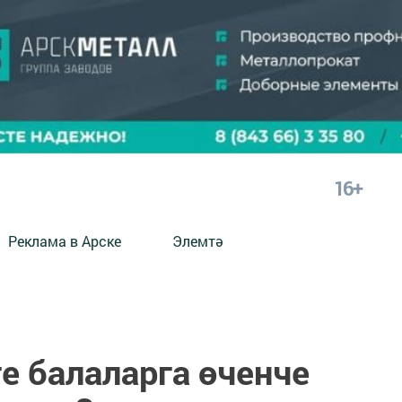
16+
Реклама в Арске
Элемтә
е балаларга өченче