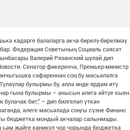
шькә кадәрге балаларга акча бирелү-бирелмәү
 бар. Федерация Советының Социаль сәясәт
ынбасары Валерий Рязанский шулай дип
 Новости. Сенатор фикеренчә, Премьер-министр
өнчыгышка сәфәреннән соң бу мәсьәләлгә
Түләүләр булырмы бу, әллә инде ярдәм итү
нар гына булырмы – анысын әлегә әйтүе кыен
булачак бит,” – дип билгеләп үткән
раганда, әлеге мәсьәләдә соңгы сүзне Финанс
гы бюджетка мондый акчалар салынмады.
 һәм җәйге каникул чор чорында бюджетка