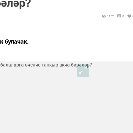
рәләр?
3172
0
к булачак.