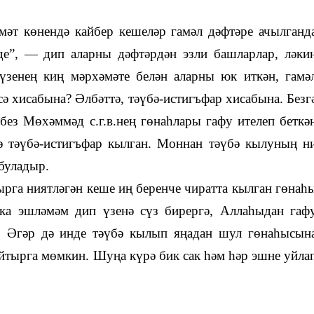
әт көнендә кайбер кешеләр гамәл дәфтәре ачылганд
де
”, —
дип аларны дәфтәрдән эзли башларлар, ләки
зенең киң мәрхәмәте белән аларны юк иткән, гамә
сә хисабына? Әлбәттә, тәүбә-истигъфар хисабына. Безг
ебез Мөхәммә
д
с.г.в.нең гөнаһлары гафу ителеп беткә
бә тәүбә-истигъфар кылган. Моннан тәүбә кылуның н
 буладыр.
рга ниятләгән кеше иң беренче чиратта кылган гөнаһ
ка эшләмәм дип үзенә сүз бирергә, Аллаһыдан гаф
. Әгәр дә инде тәүбә кылып яңадан шул гөнаһысын
айтырга мөмкин. Шуңа күрә бик сак һәм һәр эшне уйла