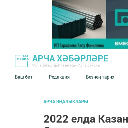
АРЧА ХӘБӘРЛӘРЕ
"Арча хәбәрләре" газетасы - Арча районы
Баш бит
Редакция
Безнең тарих
АРЧА ЯҢАЛЫКЛАРЫ
2022 елда Каза