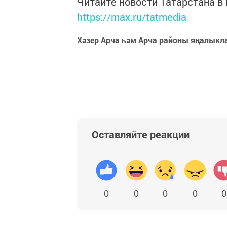
Читайте новости Татарстана 
https://max.ru/tatmedia
Хәзер Арча һәм Арча районы яңалыкл
Оставляйте реакции
0
0
0
0
0