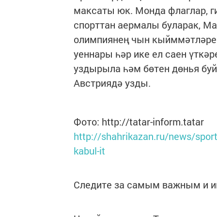
максаты юк. Монда флаглар, г
спорттан аермалы буларак, Ма
олимпиянең чын кыйммәтләре
уеннары һәр ике ел саен үткә
уздырыла һәм бөтен дөнья буй
Австриядә узды.
Фото: http://tatar-inform.tatar
http://shahrikazan.ru/news/spor
kabul-it
Следите за самым важным и 