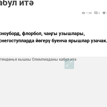
бул итә
1138
0
сноуборд, флорбол, чаңгы узышлары,
снегоступларда йөгерү буенча ярышлар узачак