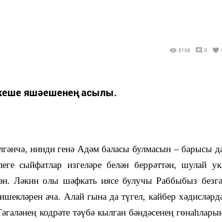
3106
0
 кеше яшәешенең асылы.
елгәнчә, нинди генә Адәм баласы булмасын – барысы д
еге сыйфатлар изгеләре белән беррәттән
,
шулай ук
ән. Ләкин олы шәфкать иясе булучы Раббыбыз безг
ишекләрен ача. Алай гына да түгел, кайбер хәдисләрд
Тәгаләнең кодрәте тәүбә кылган бәндәсенең гөнаһлары