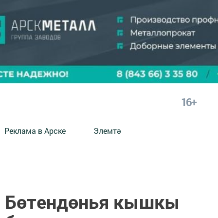
16+
Реклама в Арске
Элемтә
н Бөтендөнья кышкы