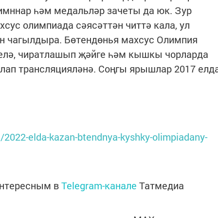
имннар һәм медальләр зачеты да юк. Зур
хсус олимпиада сәясәттән читтә кала, ул
н чагылдыра. Бөтендөнья махсус Олимпия
релә, чиратлашып җәйге һәм кышкы чорларда
лап трансляцияләнә. Соңгы ярышлар 2017 елд
t/2022-elda-kazan-btendnya-kyshky-olimpiadany-
интересным в
Telegram-канале
Татмедиа