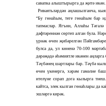
савапка алыштырырга да җитә икән.
Риваятьләрдән аңлашылганча, кыям
“Б
у гөнаһым, теге гөнаһым бар и
тапма
слар
. Ягъни
,
Аллаһы Тәгалә ү
дәфтәреннән сөртеп алган була. Нәр
үрнәк өчен җибәрелгән Пәйгамбәр
булса да, ул көненә 70-100 мәртә
дәрәҗәдә әһәмиятле икәнен аңларга
Т
әүбәнең шартлары бар. Тәүбә кылы
өчен үкенергә, хәр
ә
м гамәлне баш
ителүне сорап дога кылырга тиеш
кайтса, элек кылган гөнаһлары да к
эшләргә кирәк.