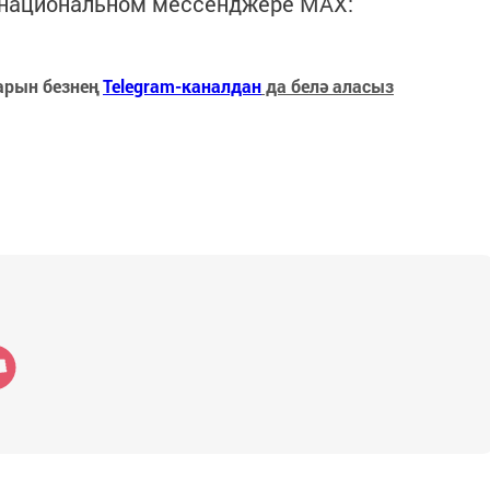
в национальном мессенджере MАХ:
арын безнең
Telegram-каналдан
да белә аласыз