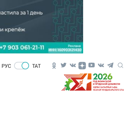
РУС
ТАТ