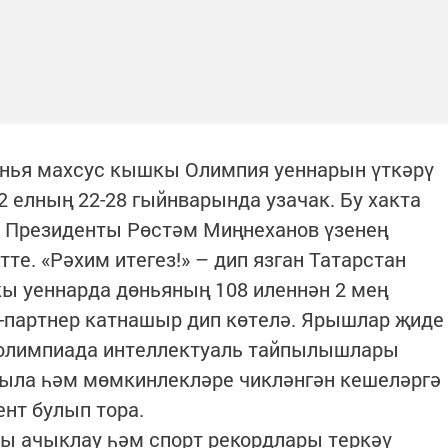
нья махсус кышкы Олимпия уеннарын үткәрү
 елның 22-28 гыйнварында узачак. Бу хакта
ы Президенты Рөстәм Миңнеханов үзенең
тте. «Рәхим итегез!» – дип язган Татарстан
ы уеннарда дөньяның 108 иленнән 2 мең
партнер катнашыр дип көтелә. Ярышлар җиде
 олимпиада интеллектуаль тайпылышлары
рыла һәм мөмкинлекләре чикләнгән кешеләргә
нт булып тора.
ы ачыклау һәм спорт рекордлары теркәү