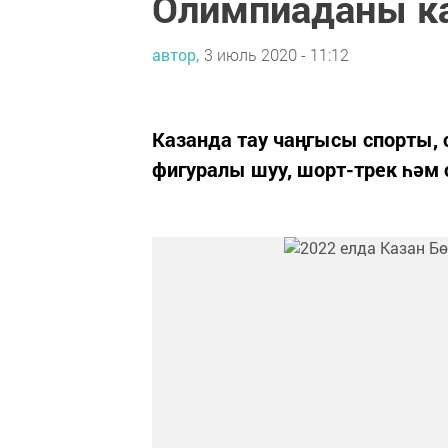
Олимпиаданы ка
автор,
3 июль 2020 - 11:12
Казанда тау чаңгысы спорты, 
фигуралы шуу, шорт-трек һәм 