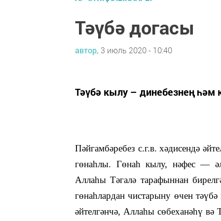
Тәүбә догасы
автор,
3 июль 2020 - 10:40
Тәүбә кылу – динебезнең һәм
Пәйгамбәребез с.г.в. хәдисендә әйт
гөнаһлы. Гөнаһ кылу, нәфес
—
әл
Аллаһы Тәгалә тарафыннан бирелг
гөнаһлардан чистарыну өчен тәүбә 
әйтелгәнчә, Аллаһы сөбеханәһү вә 