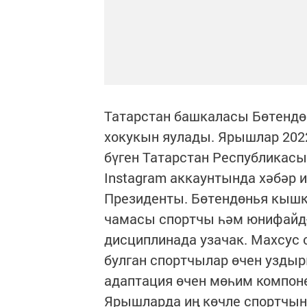
Татарстан башкаласы Бөтендө
хокукын яулады. Ярышлар 2022
бүген Татарстан Республикас
Instagram аккаунтында хәбәр и
Президенты. Бөтендөнья кышк
чамасы спортчы һәм юнифайд-
дисциплинада узачак. Махсус
булган спортчылар өчен узды
адаптация өчен мөһим компоне
Ярышларда иң көчле спортчын