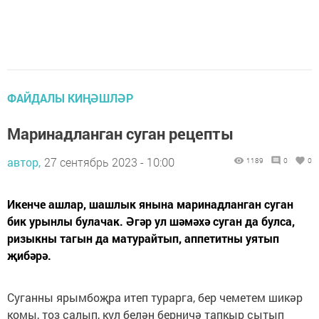
ФАЙДАЛЫ КИҢӘШЛӘР
Маринадланган суган рецепты
автор,
27 сентябрь 2023 - 10:00
1189
0
0
Икенче ашлар, шашлык янына маринадланган суган
бик урынлы булачак. Әгәр ул шәмәхә суган да булса,
ризыкны тагын да матурайтып, аппетитны уятып
җибәрә.
Суганны ярымбоҗра итеп турарга, бер чеметем шикәр
комы, тоз салып, кул белән берничә тапкыр сытып