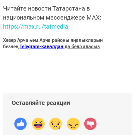
Читайте новости Татарстана в
национальном мессенджере MАХ:
https://max.ru/tatmedia
Хәзер Арча һәм Арча районы яңалыкларын
безнең
Telegram-каналдан
да белә аласыз
Оставляйте реакции