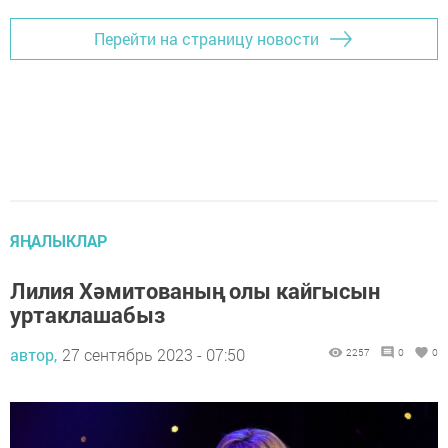
Перейти на страницу новости
ЯҢАЛЫКЛАР
Лилия Хәмитованың олы кайгысын
уртаклашабыз
автор,
27 сентябрь 2023 - 07:50
2257
0
0