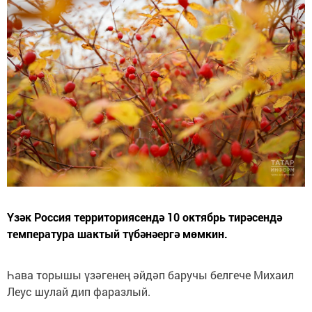
Үзәк Россия территориясендә 10 октябрь тирәсендә
температура шактый түбәнәергә мөмкин.
Һава торышы үзәгенең әйдәп баручы белгече Михаил
Леус шулай дип фаразлый.