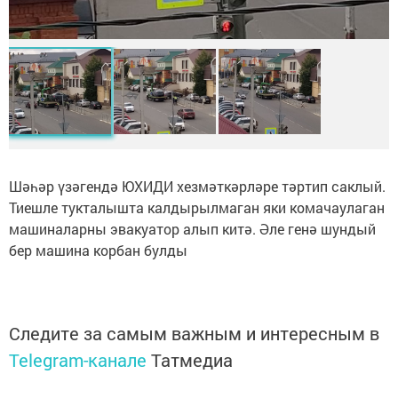
Шәһәр үзәгендә ЮХИДИ хезмәткәрләре тәртип саклый.
Тиешле тукталышта калдырылмаган яки комачаулаган
машиналарны эвакуатор алып китә. Әле генә шундый
бер машина корбан булды
Следите за самым важным и интересным в
Telegram-канале
Татмедиа