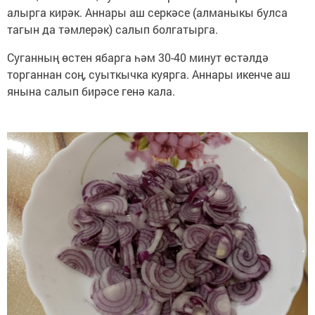
алырга кирәк. Аннары аш серкәсе (алманыкы булса
тагын да тәмлерәк) салып болгатырга.
Суганның өстен ябарга һәм 30-40 минут өстәлдә
торганнан соң, суыткычка куярга. Аннары икенче аш
янына салып бирәсе генә кала.