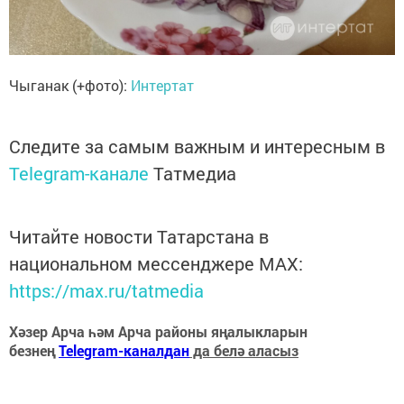
Чыганак (+фото):
Интертат
Следите за самым важным и интересным в
Telegram-канале
Татмедиа
Читайте новости Татарстана в
национальном мессенджере MАХ:
https://max.ru/tatmedia
Хәзер Арча һәм Арча районы яңалыкларын
безнең
Telegram-каналдан
да белә аласыз