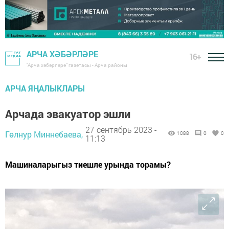
АРЧА ХӘБӘРЛӘРЕ
16+
"Арча хәбәрләре" газетасы - Арча районы
АРЧА ЯҢАЛЫКЛАРЫ
Арчада эвакуатор эшли
27 сентябрь 2023 -
Гөлнур Миннебаева,
1088
0
0
11:13
Машиналарыгыз тиешле урында торамы?