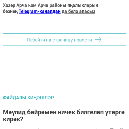
Хәзер Арча һәм Арча районы яңалыкларын
безнең
Telegram-каналдан
да белә аласыз
Перейти на страницу новости
ФАЙДАЛЫ КИҢӘШЛӘР
Мәүлид бәйрәмен ничек билгеләп үтәргә
кирәк?