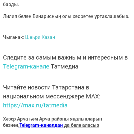
барды.
Лилия белән Винарисның олы хәсрәтен уртаклашабыз.
Чыганак:
Шәһри Казан
Следите за самым важным и интересным в
Telegram-канале
Татмедиа
Читайте новости Татарстана в
национальном мессенджере MАХ:
https://max.ru/tatmedia
Хәзер Арча һәм Арча районы яңалыкларын
безнең
Telegram-каналдан
да белә аласыз