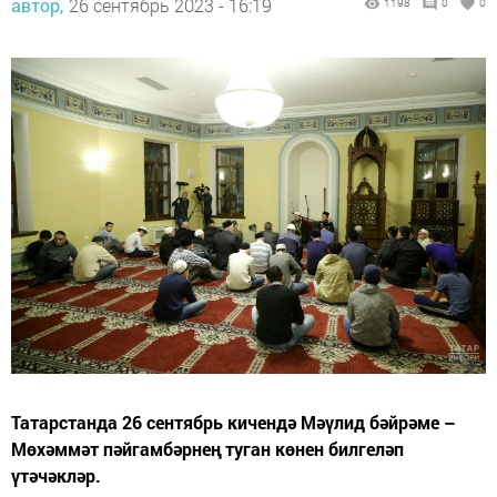
автор,
26 сентябрь 2023 - 16:19
1198
0
0
Татарстанда 26 сентябрь кичендә Мәүлид бәйрәме –
Мөхәммәт пәйгамбәрнең туган көнен билгеләп
үтәчәкләр.