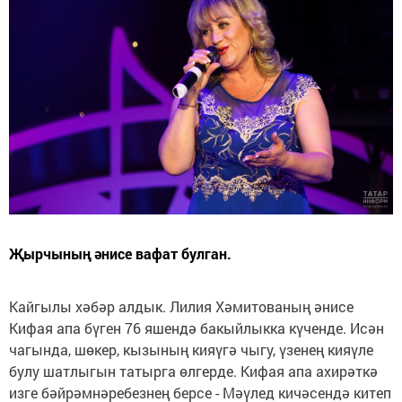
Җырчының әнисе вафат булган.
Кайгылы хәбәр алдык. Лилия Хәмитованың әнисе
Кифая апа бүген 76 яшендә бакыйлыкка күченде. Исән
чагында, шөкер, кызының кияүгә чыгу, үзенең кияүле
булу шатлыгын татырга өлгерде. Кифая апа ахирәткә
изге бәйрәмнәребезнең берсе - Мәүлед кичәсендә китеп