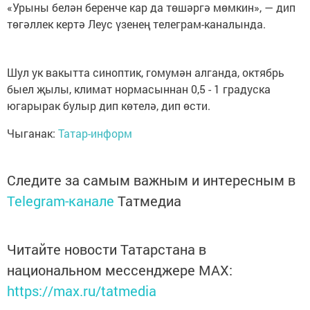
«Урыны белән беренче кар да төшәргә мөмкин», — дип
төгәллек кертә Леус үзенең телеграм-каналында.
Шул ук вакытта синоптик, гомумән алганда, октябрь
быел җылы, климат нормасыннан 0,5 - 1 градуска
югарырак булыр дип көтелә, дип өсти.
Чыганак:
Татар-информ
Следите за самым важным и интересным в
Telegram-канале
Татмедиа
Читайте новости Татарстана в
национальном мессенджере MАХ:
https://max.ru/tatmedia