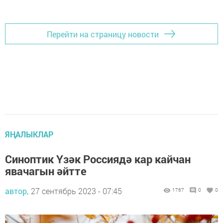
Перейти на страницу новости
ЯҢАЛЫКЛАР
Синоптик Үзәк Россиядә кар кайчан
явачагын әйтте
автор,
27 сентябрь 2023 - 07:45
1767
0
0