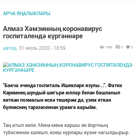
АРЧА ЯҢАЛЫКЛАРЫ
Алмаз Хәмзинның коронавирус
госпиталендә күргәннәре
автор,
31 июль 2020 - 18:59
1595
0
0
"Бакча эчендә госпиталь Ишекләре язулы...". Фатих
Кәримнең шундый шигъри юллар белән башланып
киткән поэмасын искә төшерәм дә, үзем яткан
бүлниснең тәрәзәсеннән урамга карыйм.
Таң атып килә. Менә-менә каршы як йортның
түбәсеннән калкып, кояш нурлары күзне чагылдырыр.