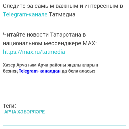
Следите за самым важным и интересным в
Telegram-канале
Татмедиа
Читайте новости Татарстана в
национальном мессенджере MАХ:
https://max.ru/tatmedia
Хәзер Арча һәм Арча районы яңалыкларын
безнең
Telegram-каналдан
да белә аласыз
Теги:
АРЧА ХӘБӘРЛӘРЕ