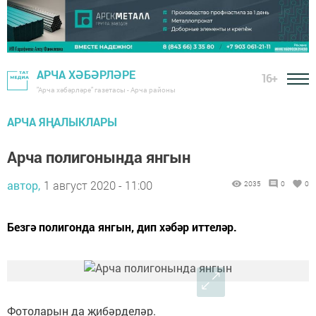
АРЧА ХӘБӘРЛӘРЕ
16+
"Арча хәбәрләре" газетасы - Арча районы
АРЧА ЯҢАЛЫКЛАРЫ
Арча полигонында янгын
автор,
1 август 2020 - 11:00
2035
0
0
Безгә полигонда янгын, дип хәбәр иттеләр.
Фотоларын да җибәрделәр.