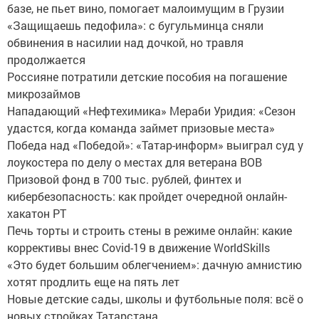
базе, не пьет вино, помогает малоимущим в Грузии
«Защищаешь педофила»: с бугульминца сняли
обвинения в насилии над дочкой, но травля
продолжается
Россияне потратили детские пособия на погашение
микрозаймов
Нападающий «Нефтехимика» Мераби Уридия: «Сезон
удастся, когда команда займет призовые места»
Победа над «Победой»: «Татар-информ» выиграл суд у
лоукостера по делу о местах для ветерана ВОВ
Призовой фонд в 700 тыс. рублей, финтех и
кибербезопасность: как пройдет очередной онлайн-
хакатон РТ
Печь торты и строить стены в режиме онлайн: какие
коррективы внес Covid-19 в движение WorldSkills
«Это будет большим облегчением»: дачную амнистию
хотят продлить еще на пять лет
Новые детские сады, школы и футбольные поля: всё о
новых стройках Татарстана