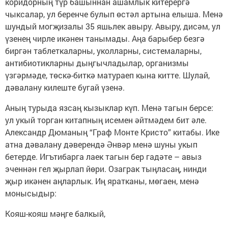
коридорның түр башыннан ашамлык китерергә
чыксалар, ул беренче булып өстәл артына елыша. Менә
шундый могҗизалы 35 яшьлек авыру. Авыру, дисәм, ул
үзенең чирле икәнен танымады. Аңа барыбер безгә
биргән таблеткаларны, уколларны, системаларны,
антибиотикларны дыңгычладылар, организмы
үзгәрмәде, төскә-биткә матураеп кына китте. Шулай,
дәвалану килеште бугай үзенә.
Аның турыда язсаң кызыклар күп. Менә тагын берсе:
ул укый торган китапның исемен әйтмәдем бит әле.
Александр Дюманың “Граф Монте Кристо” китабы. Ике
атна дәвалану дәверендә Әнвәр менә шуны укып
бетерде. Игътибарга лаек тагын бер гадәте – авыз
эченнән гел җырлап йөри. Озаграк тыңласаң, нинди
җыр икәнен аңларлык. Иң яратканы, мөгаен, менә
монысыдыр:
Кояш-кояш мәңге балкый,