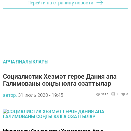
Перейти на страницу новости
АРЧА ЯҢАЛЫКЛАРЫ
Социалистик Хезмәт герое Дания апа
Галимованы соңгы юлга озаттылар
автор,
31 июль 2020 - 19:45
3895
1
0
Мирҗәмнән Социалистик Хезмәт герое, Арча