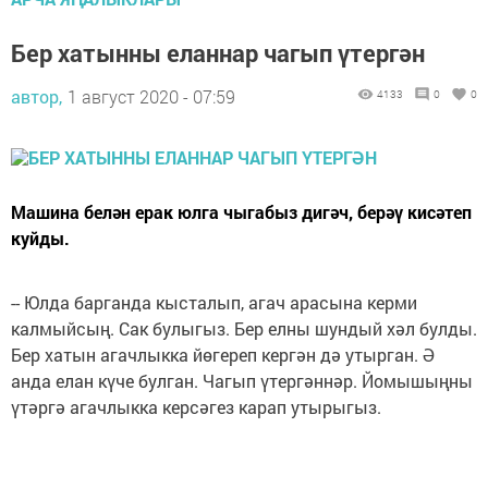
Бер хатынны еланнар чагып үтергән
автор,
1 август 2020 - 07:59
4133
0
0
Машина белән ерак юлга чыгабыз дигәч, берәү кисәтеп
куйды.
-- Юлда барганда кысталып, агач арасына керми
калмыйсың. Сак булыгыз. Бер елны шундый хәл булды.
Бер хатын агачлыкка йөгереп кергән дә утырган. Ә
анда елан күче булган. Чагып үтергәннәр. Йомышыңны
үтәргә агачлыкка керсәгез карап утырыгыз.