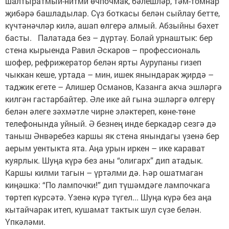
шалтыратмый-нитми өчпочмак, бәлешләр, тәм-томнар
җибәрә башладылар. Сүз боткасы белән сыйлау бетте,
күчтәнәчләр килә, ашап өлгерә алмый. Абзыйны бәхет
басты. Палатада без – дүртәү. Болай урнаштык: бер
стена кырыенда Равил Әскаров – профессиональ
шофер, рефрижератор белән ярты Аурупаны гизеп
чыккан кеше, уртада – мин, ишек янындарак җирдә –
таджик егете – Алишер Османов, Казанга акча эшләргә
килгән гастарбайтер. Әле ике ай гына эшләргә өлгерү
белән әлеге зәхмәтле чирне эләктереп, көне-төне
телефонында уйный. Ә безнең инде беркадәр сезгә дә
таныш Әнвәребез каршы як стена янындагы үзенә бер
аерым уентыкта ята. Аңа урын иркен – ике карават
куярлык. Шуңа күрә без аны “олигарх” дип атадык.
Каршы килми тагын – үртәлми дә. Һәр ошатмаган
киңәшкә: “По лампочки!” дип түшәмдәге лампочкага
төртеп күрсәтә. Үзенә күрә түгел... Шуңа күрә без аңа
кытайчарак итеп, кушамат тактык шул сүзе белән.
Үпкәләми.