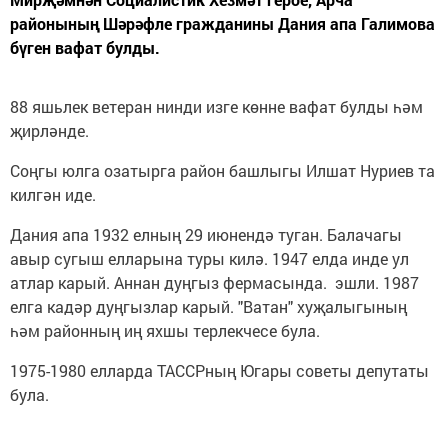
районының Шәрәфле гражданины Дания апа Галимова
бүген вафат булды.
88 яшьлек ветеран нинди изге көнне вафат булды һәм
җирләнде.
Соңгы юлга озатырга район башлыгы Илшат Нуриев та
килгән иде.
Дания апа 1932 елның 29 июнендә туган. Балачагы
авыр сугыш елларына туры килә. 1947 елда инде ул
атлар карый. Аннан дуңгыз фермасында. эшли. 1987
елга кадәр дуңгызлар карый. "Ватан" хуҗалыгының
һәм районның иң яхшы терлекчесе була.
1975-1980 елларда ТАССРның Югары советы депутаты
була.