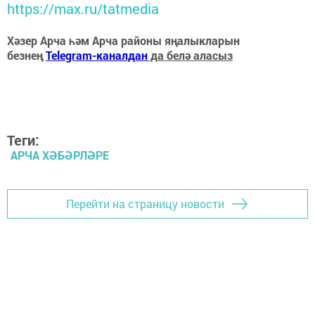
https://max.ru/tatmedia
Хәзер Арча һәм Арча районы яңалыкларын
безнең
Telegram-каналдан
да белә аласыз
Теги:
АРЧА ХӘБӘРЛӘРЕ
Перейти на страницу новости