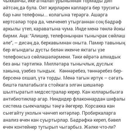
чыкканчы, ике атналап урыныннан тормады дип
әйтсәң дә була. Оят җирләрен капларга бер трусигы
бар һәм телефоны... колагына терәргә. Ашарга
кертсәләр тора да, чемченеп утырганнан соң бәдрәф
аркылы үтеп, караватына чума. Инде менә төнлә йокы
бирми. Аңа: “Алишер, телефоныңнан тынычрак сөйләш
әле”, – дисәң дә, беркавымнан оныта. Памир тавының
бер ягындагы дусты белән икенче яктагы үзе
телефонсыз сөйләшәләрмени. Тәки өйрәтә алмадык
без аны тәртипкә. Милләтара тынычлык, дуслык
хакына, үзебез тындык. Көннәребез, төннәребез бер-
берсенә охшап, үтә торды. Менә тагын иртүк – сәгать
биштә палатабызга стойкага элгән шешәләр
шылтыратып медсестралар керер. Кан юлларыбызга
антибиотиклар агар. Ниндидер флаконнардан шифалы
система сыекчалары тәңгә йөгерер. Корсакка кан
сыегайту уколын чәнчеп китәрләр. Пробиркаларга
анализ өчен кан суыртырлар. Бәдрәфкә кереп, бәвел
өчен контейнер тутырып чыгарбыз. Жәлке что-ли?