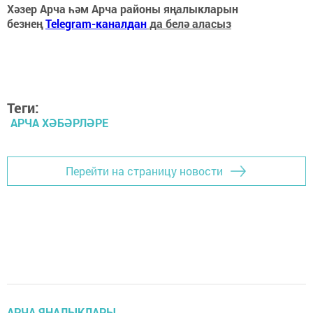
Хәзер Арча һәм Арча районы яңалыкларын
безнең
Telegram-каналдан
да белә аласыз
Теги:
АРЧА ХӘБӘРЛӘРЕ
Перейти на страницу новости
АРЧА ЯҢАЛЫКЛАРЫ