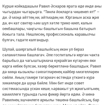
Күрше койкадашым Равил Әскаров ярата иде инде аны
чыгырдан чыгарырга. “Төнлә йокларга чишенеп ят!” –
ди. Ә моңа әйттең ни, әйтмәдең ни. Юрганын аска җәя
дә, өч кат свитер һәм шул хәтле трико киеп, калын
оекбашлары, чаңгычы башлыгын башына батырып
йокыга тала. Нишлисең, профессиональ каравылчы
булгач, гадәте калгандыр.
Шулай, шаяргалый башлыйсың икән ул бераз
сәламәтләнә башлагач. Әле госпитальгә кергән чакта
барыбыз да чагыштырмача кукрайган күгәрчен яки
карга кебек булсак, хәзер бөркетләнә башладык. Равил
дә миңа кызыклы сәяхәтләренең кайбер мизгелләрен
сөйли. Аның гомере тәгәрмәч өстендә үткәнгә күрә
хикәяләре дә шуңа бәйле. Мин бит инде совет
системасында үскән кеше, һәрвакыт ул җәмгыятьнең
камиллеге турында гына фикер йөртә идем. Ә менә
Равилнең эшчәнлеге аркылы төшенә башлыйсың, бар