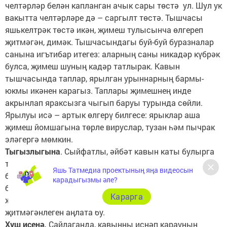
челтәрләр белән капланган ачык сары төстә ул. Шул ук
вакытта челтәрләре дә – саргылт төстә. Тышчасы
яшькелтрәк төстә икән, җимеш тулысынча өлгереп
җитмәгән, димәк. Тышчасындагы буй-буй буразналар
санына игътибар итегез: аларның саны никадәр күбрәк
булса, җимеш шуның кадәр татлырак. Кавын
тышчасында таплар, ярылган урыннарның бармы-
юкмы икәнен карагыз. Таплары җимешнең инде
акрынлап яраксызга чыгып баруы турында сөйли.
Ярылуы исә – артык өлгерү билгесе: ярыклар аша
җимеш йомшагына төрле вируслар, тузан һәм пычрак
эләгергә мөмкин.
Тыгызлыгына
. Сыйфатлы, әйбәт кавын каты булырга
тиеш. Кулга алгач, йомшаграк икәнен тойсагыз, аннан
Яшь Татмедиа проектының яңа видеосын
баш тартыгыз. Артык өлгергән һәм әкренләп бозыла
карадыгызмы әле?
башлаган дигән сүз. Шулай ук таш кебек кап-каты
Карарга
җимешкә дә кызыкмау хәерле – аның өлгереп
җитмәгәнлеген аңлата бу.
Хуш исенә.
Сайлаганда, кавынны иснәп карауның