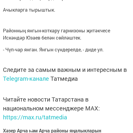
Ачыкларга тырыштык.
Районның янгын-коткару гарнизоны җитәкчесе
Искәндәр Юзаев белән сөйләштек.
- Чүп-чар янган. Янгын сүндерелде, - диде ул.
Следите за самым важным и интересным в
Telegram-канале
Татмедиа
Читайте новости Татарстана в
национальном мессенджере MАХ:
https://max.ru/tatmedia
Хәзер Арча һәм Арча районы яңалыкларын