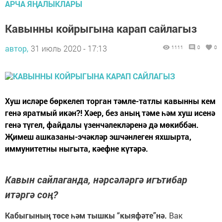
АРЧА ЯҢАЛЫКЛАРЫ
Кавынны койрыгына карап сайлагыз
автор,
31 июль 2020 - 17:13
1111
0
0
Хуш исләре бөркелеп торган тәмле-татлы кавынны кем
генә яратмый икән?! Хәер, без аның тәме һәм хуш исенә
генә түгел, файдалы үзенчәлекләренә дә мөкиббән.
Җимеш ашказаны-эчәкләр эшчәнлеген яхшырта,
иммунитетны ныгыта, кәефне күтәрә.
Кавын сайлаганда, нәрсәләргә игътибар
итәргә соң?
Кабыгының төсе һәм тышкы “кыяфәте”нә.
Вак