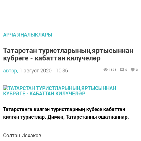
АРЧА ЯҢАЛЫКЛАРЫ
Татарстан туристларының яртысыннан
күбрәге - кабаттан килүчеләр
автор,
1 август 2020 - 10:36
1575
0
0
Татарстанга килгән туристларның күбесе кабаттан
килгән туристлар. Димәк, Татарстанны ошатканнар.
Солтан Исхаков