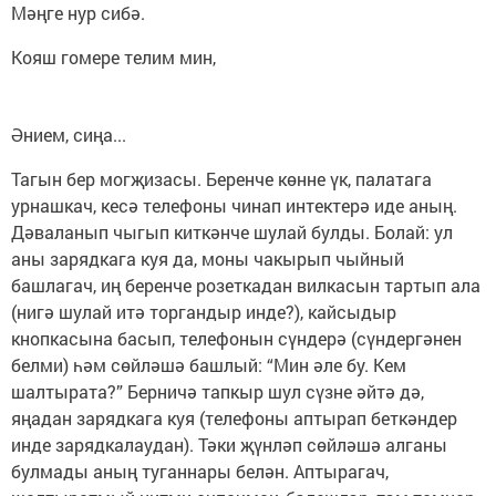
Мәңге нур сибә.
Кояш гомере телим мин,
Әнием, сиңа...
Тагын бер могҗизасы. Беренче көнне үк, палатага
урнашкач, кесә телефоны чинап интектерә иде аның.
Дәваланып чыгып киткәнче шулай булды. Болай: ул
аны зарядкага куя да, моны чакырып чыйный
башлагач, иң беренче розеткадан вилкасын тартып ала
(нигә шулай итә торгандыр инде?), кайсыдыр
кнопкасына басып, телефонын сүндерә (сүндергәнен
белми) һәм сөйләшә башлый: “Мин әле бу. Кем
шалтырата?” Берничә тапкыр шул сүзне әйтә дә,
яңадан зарядкага куя (телефоны аптырап беткәндер
инде зарядкалаудан). Тәки җүнләп сөйләшә алганы
булмады аның туганнары белән. Аптырагач,