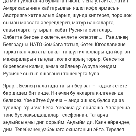
да мин уйлаганча булмаган икән. Менә ул әйтә. Латин
Америкасыннан кайтарылган яшел кофе ярмасын
Австриягә хәтле алып барып, шунда киптереп, порошок
сыман массага әверелдереп, матур банкаларга,
савытларга тутырып, кабат Русиягә озаталар...
Әлбәттә бәясен икеләтә, өчләтә күпертеп... Равилнең
Белградны НАТО бомбага тотып, бөтен Югославияне
таркаткан чактагы вакытта шул ил юлларында йөргән
маҗараларын тыңлап, колакларың торыр. Сәясәткә
биреләсем килми, әмма хәйләкәр Аурупа күндәм
Русияне сыгып яшәгәнен төшенергә була.
Ярар... Безнең палатада тагын бер зат – таджик егете
бар дидем бит инде. Ни өчен бу якларга килгәнен дә
беләсез. Үзе әйтүе буенча – анда эш юк, булса да аз
түлиләр. Урысча белә. Үзбәкчә дә сөйләшә. Үзләренчә
төне буе лакылдашалар телефоннан. Татарча
аңлыйсыңмы дип сорыйм. Аңлыйм ди. Каян өйрәндең,
дим. Телебезнең үзбәкчәгә охшаганын әйтә. Терелеп