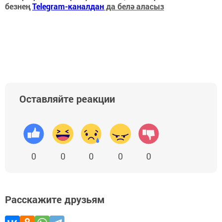
безнең
Telegram-каналдан
да белә аласыз
Оставляйте реакции
0
0
0
0
0
Расскажите друзьям