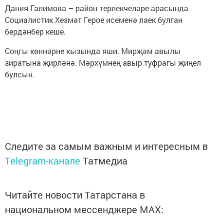
Дания Галимова – район терлекчеләре арасында
Социалистик Хезмәт Герое исеменә лаек булган
бердәнбер кеше.
Соңгы көннәрне кызында яши. Мирҗәм авылы
зиратына җирләнә. Мәрхүмнең авыр туфрагы җиңел
булсын.
Следите за самым важным и интересным в
Telegram-канале
Татмедиа
Читайте новости Татарстана в
национальном мессенджере MАХ: