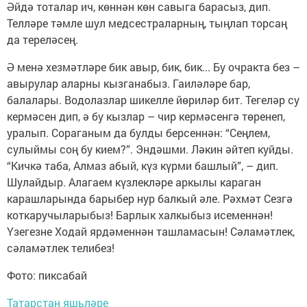
Әйдә тоталар ич, көннән көн савыга барасыз, дип.
Телләре тәмле шул медсестраларның, тыңлап торсаң
да тереләсең.
Ә менә хезмәтләре бик авыр, бик, бик... Бу очракта без –
авырулар аларны кызганабыз. Гаиләләре бар,
балалары. Водолазлар шикелле йөриләр бит. Тегеләр су
кермәсен дип, ә бу кызлар – чир кермәсенгә төренеп,
уралып. Сораганым да булды берсеннән: “Сеңлем,
сулыймы соң бу кием?”. Эндәшми. Ләкин әйтеп куйды.
“Кичкә таба, Алмаз абый, күз күрми башлый”, – дип.
Шулайдыр. Алагаем күзлекләре аркылы караган
карашларында барыбер нур балкый әле. Рәхмәт Сезгә
коткаручыларыбыз! Барлык халкыбыз исеменнән!
Үзегезне Ходай ярдәменнән ташламасын! Сәламәтлек,
сәламәтлек телибез!
Фото: пиксабай
Татарстан яшьләре