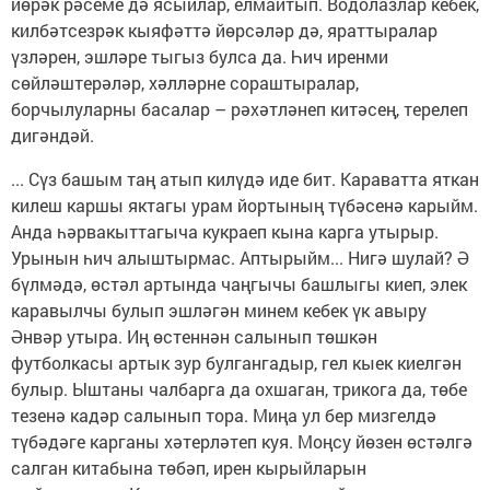
йөрәк рәсеме дә ясыйлар, елмайтып. Водолазлар кебек,
килбәтсезрәк кыяфәттә йөрсәләр дә, яраттыралар
үзләрен, эшләре тыгыз булса да. Һич иренми
сөйләштерәләр, хәлләрне сораштыралар,
борчылуларны басалар – рәхәтләнеп китәсең, терелеп
дигәндәй.
... Сүз башым таң атып килүдә иде бит. Караватта яткан
килеш каршы яктагы урам йортының түбәсенә карыйм.
Анда һәрвакыттагыча кукраеп кына карга утырыр.
Урынын һич алыштырмас. Аптырыйм... Нигә шулай? Ә
бүлмәдә, өстәл артында чаңгычы башлыгы киеп, элек
каравылчы булып эшләгән минем кебек үк авыру
Әнвәр утыра. Иң өстеннән салынып төшкән
футболкасы артык зур булгангадыр, гел кыек киелгән
булыр. Ыштаны чалбарга да охшаган, трикога да, төбе
тезенә кадәр салынып тора. Миңа ул бер мизгелдә
түбәдәге карганы хәтерләтеп куя. Моңсу йөзен өстәлгә
салган китабына төбәп, ирен кырыйларын