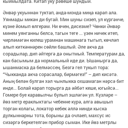
кыймылдата. Китап уку рәвеше шундый.
Әнвәр укуыннан туктап, анда-монда миңа карап ала.
Уянмады микән ди бугай. Мин шуны сизеп, ул күргәнче,
күзне йомып өлгерәм. Ни өчен, дисезме? Чөнки Әнвәр
минем уянганны белсә, тагын теге ... үзен ничек итеп,
чирләмәгән килеш урамнан машинага тыгып, көчләп
алып киткәннәрен сөйли башлый. Әле акча да
сорадылар, дип әйтергә дә онытмый. Температурам да,
кан басымым да нормальный иде ди. Ышанырга да,
ышанмаска да белмәссең. Безгә гел тукып тора:
“Чыкканда акча сорасалар, бирмәгез!” – дип кисәтә.
Аның белән булган хәл чынлыкка охшамаган нәрсә бит
инде... Болай карап торырга да әйбәт кеше, югыйсә...
Гомере буе каравылчы булып эшләгән ул. Күзләре –
йөз метр ераклыктагы чебенне күрә, алга авышып
торган колагы, локатор кебек әллә нинди кыска
дулкыннарны тота, борыны да очлаеп, махсус ис
сизәргә беркетелгән прибор сыман. Ике йөз метрлы