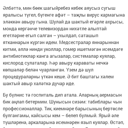
Әлбәттә, мин бөек шагыйребез кебек аяусыз сугыш
яралысы түгел, бүгенге афәт – таҗлы вирус кармагына
эләккән авыру гына. Шулай да шактый егәрле ахрысы,
монда кергәнче телевизордан нихәтле алыптай
егетләрне егып салган – ухылдап, саташып
ятканнарын күргән идем. Медсестралар яннарыннан
китми, әллә нинди уколлар, гомер ишетмәгән исемдәге
антибиотиклар канга агызалар, системалар куялар,
кислород сулаталар. Һәр авыру караваты нечкә
көпшәләр белән чуарланган. Үзем дә шул
процедураларны үткән кеше. Ә бит баштагы хәлем
шактый авыр халәткә дучар иде.
Бу бүлнис тә госпиталь дип атала. Аларның аермасын
бик аңлап бетермим. Шунысын сизәм: табиблары чын
профессионаллар. Тик, киемнәре барысының бертөсле
булгангамы, кайсысы кем – белеп булмый. Ярый әле
түшләренә, аркаларына исемнәрен язып куялар. Өстәп,