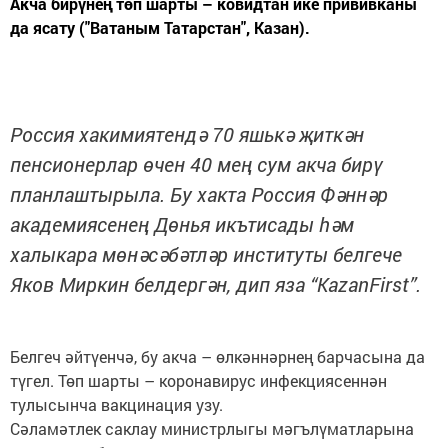
Акча бирүнең төп шарты – ковидтан ике прививканы
да ясату ("Ватаным Татарстан", Казан).
Россия хакимиятендә 70 яшькә җиткән
пенсионерлар өчен 40 мең сум акча бирү
планлаштырыла. Бу хакта Россия Фәннәр
академиясенең Дөнья икътисады һәм
халыкара мөнәсәбәтләр институты белгече
Яков Миркин белдергән, дип яза “KazanFirst”.
Белгеч әйтүенчә, бу акча – өлкәннәрнең барчасына да
түгел. Төп шарты – коронавирус инфекциясеннән
тулысынча вакцинация узу.
Сәламәтлек саклау министрлыгы мәгълүматларына