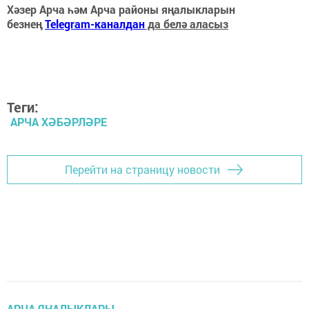
Хәзер Арча һәм Арча районы яңалыкларын
безнең
Telegram-каналдан
да белә аласыз
Теги:
АРЧА ХӘБӘРЛӘРЕ
Перейти на страницу новости
АРЧА ЯҢАЛЫКЛАРЫ