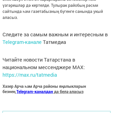
үзгәрешләр дә кертелде. Тулырак райо6ың рәсми
сайтында һәм газетабызның бүгенге санында укый
аласыз.
Следите за самым важным и интересным в
Telegram-канале
Татмедиа
Читайте новости Татарстана в
национальном мессенджере MАХ:
https://max.ru/tatmedia
Хәзер Арча һәм Арча районы яңалыкларын
безнең
Telegram-каналдан
да белә аласыз