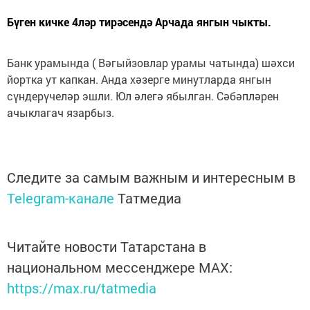
Бүген кичке 4ләр тирәсендә Арчада янгын чыкты.
Банк урамында ( Вәгыйзовлар урамы чатында) шәхси
йортка ут капкан. Анда хәзерге минутларда янгын
сүндерүчеләр эшли. Юл әлегә ябылган. Сәбәпләрен
ачыклагач язарбыз.
Следите за самым важным и интересным в
Telegram-канале
Татмедиа
Читайте новости Татарстана в
национальном мессенджере MАХ:
https://max.ru/tatmedia