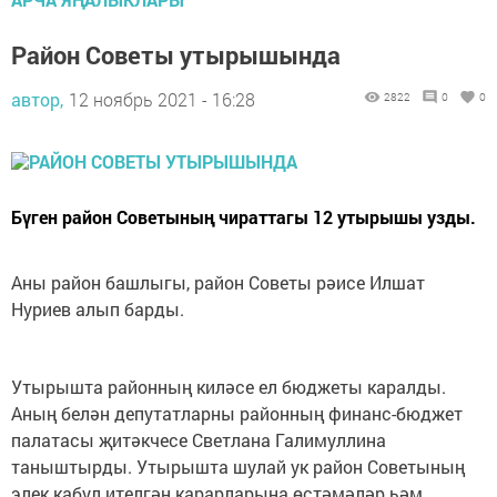
Район Советы утырышында
автор,
12 ноябрь 2021 - 16:28
2822
0
0
Бүген район Советының чираттагы 12 утырышы узды.
Аны район башлыгы, район Советы рәисе Илшат
Нуриев алып барды.
Утырышта районның киләсе ел бюджеты каралды.
Аның белән депутатларны районның финанс-бюджет
палатасы җитәкчесе Светлана Галимуллина
таныштырды. Утырышта шулай ук район Советының
элек кабул ителгән карарларына өстәмәләр һәм