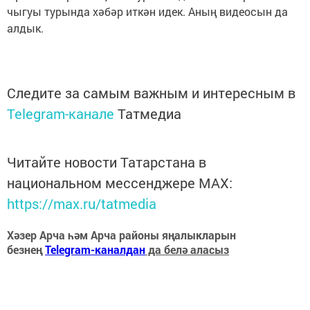
чыгуы турында хәбәр иткән идек. Аның видеосын да
алдык.
Следите за самым важным и интересным в
Telegram-канале
Татмедиа
Читайте новости Татарстана в
национальном мессенджере MАХ:
https://max.ru/tatmedia
Хәзер Арча һәм Арча районы яңалыкларын
безнең
Telegram-каналдан
да белә аласыз