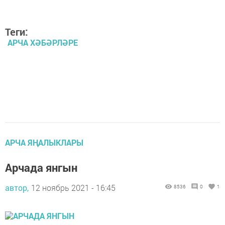
Теги:
АРЧА ХӘБӘРЛӘРЕ
АРЧА ЯҢАЛЫКЛАРЫ
Арчада янгын
автор,
12 ноябрь 2021 - 16:45
8536
0
1