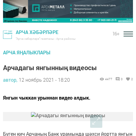
АРЧА ХӘБӘРЛӘРЕ
16+
"Арча хәбәрләре" газетасы - Арча районы
АРЧА ЯҢАЛЫКЛАРЫ
Арчадагы янгынның видеосы
автор,
12 ноябрь 2021 - 18:20
4477
0
2
Янгын чыккан урыннан видео алдык.
Бүген кич Арчаның Банк урамында шәхси йортта янгын