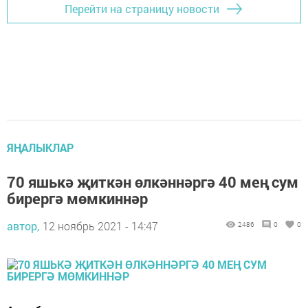
Перейти на страницу новости
ЯҢАЛЫКЛАР
70 яшькә җиткән өлкәннәргә 40 мең сум
бирергә мөмкиннәр
автор,
12 ноябрь 2021 - 14:47
2486
0
0