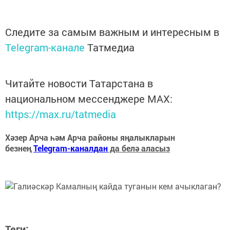
Следите за самым важным и интересным в
Telegram-канале
Татмедиа
Читайте новости Татарстана в
национальном мессенджере MАХ:
https://max.ru/tatmedia
Хәзер Арча һәм Арча районы яңалыкларын
безнең
Telegram-каналдан
да белә аласыз
Теги: