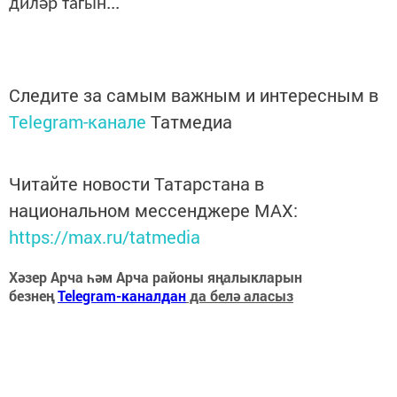
диләр тагын...
Следите за самым важным и интересным в
Telegram-канале
Татмедиа
Читайте новости Татарстана в
национальном мессенджере MАХ:
https://max.ru/tatmedia
Хәзер Арча һәм Арча районы яңалыкларын
безнең
Telegram-каналдан
да белә аласыз