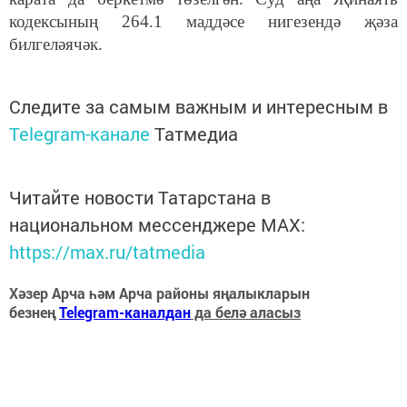
кодексының 264.1 маддәсе нигезендә җәза
билгеләячәк.
Следите за самым важным и интересным в
Telegram-канале
Татмедиа
Читайте новости Татарстана в
национальном мессенджере MАХ:
https://max.ru/tatmedia
Хәзер Арча һәм Арча районы яңалыкларын
безнең
Telegram-каналдан
да белә аласыз