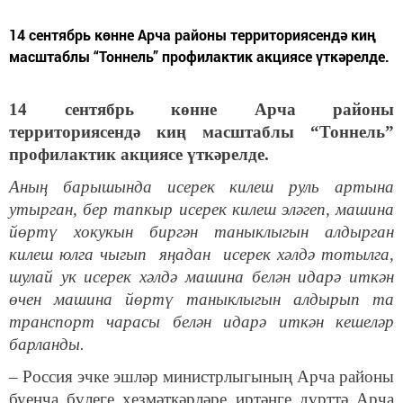
14 сентябрь көнне Арча районы территориясендә киң
масштаблы “Тоннель” профилактик акциясе үткәрелде.
14 сентябрь көнне Арча районы
территориясендә киң масштаблы “Тоннель”
профилактик акциясе үткәрелде.
Аның барышында исерек килеш руль артына
утырган, бер тапкыр исерек килеш эләгеп, машина
йөртү хокукын биргән таныклыгын алдырган
килеш юлга чыгып яңадан исерек хәлдә тотылга,
шулай ук исерек хәлдә машина белән идарә иткән
өчен машина йөртү таныклыгын алдырып та
транспорт чарасы белән идарә иткән кешеләр
барланды.
– Россия эчке эшләр министрлыгының Арча районы
буенча бүлеге хезмәткәрләре иртәнге дүрттә Арча