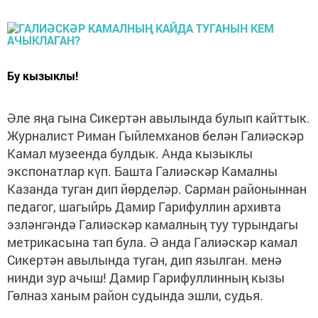
Бу кызыклы!
Әле яңа гына Сикертән авылында булып кайттык.
Журналист Риман Гыйлемханов белән Галиәскәр
Камал музеенда булдык. Анда кызыклы
экспонатлар күп. Башта Галиәскәр Камалны
Казанда туган дип йөрделәр. Сарман районыннан
педагог, шагыйрь Дамир Гарифуллин архивта
эзләнгәндә Галиәскәр камалның туу турындагы
метрикасына тап була. Ә анда Галиәскәр камал
Сикертән авылында туган, дип язылган. менә
нинди зур ачыш! Дамир Гарифуллинның кызы
Гөлназ ханым район судында эшли, судья.