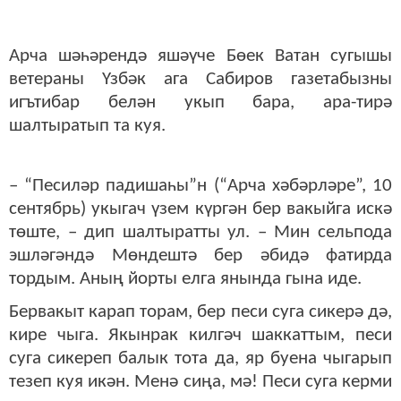
Арча шәһәрендә яшәүче Бөек Ватан сугышы
ветераны Үзбәк ага Сабиров газетабызны
игътибар белән укып бара, ара-тирә
шалтыратып та куя.
– “Песиләр падишаһы”н (“Арча хәбәрләре”, 10
сентябрь) укыгач үзем күргән бер вакыйга искә
төште, – дип шалтыратты ул. – Мин сельпода
эшләгәндә Мөндештә бер әбидә фатирда
тордым. Аның йорты елга янында гына иде.
Бервакыт карап торам, бер песи суга сикерә дә,
кире чыга. Якынрак килгәч шаккаттым, песи
суга сикереп балык тота да, яр буена чыгарып
тезеп куя икән. Менә сиңа, мә! Песи суга керми