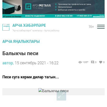
АРЧА ХӘБӘРЛӘРЕ
16+
"Арча хәбәрләре" газетасы - Арча районы
АРЧА ЯҢАЛЫКЛАРЫ
Балыкчы песи
автор,
15 сентябрь 2021 - 16:22
1357
0
0
Песи суга керми диләр тагын...