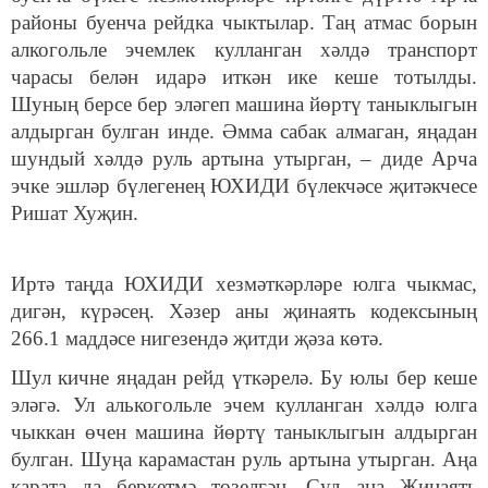
районы буенча рейдка чыктылар. Таң атмас борын
алкогольле эчемлек кулланган хәлдә транспорт
чарасы белән идарә иткән ике кеше тотылды.
Шуның берсе бер эләгеп машина йөртү таныклыгын
алдырган булган инде. Әмма сабак алмаган, яңадан
шундый хәлдә руль артына утырган, – диде Арча
эчке эшләр бүлегенең ЮХИДИ бүлекчәсе җитәкчесе
Ришат Хуҗин.
Иртә таңда ЮХИДИ хезмәткәрләре юлга чыкмас,
дигән, күрәсең. Хәзер аны җинаять кодексының
266.1 маддәсе нигезендә җитди җәза көтә.
Шул кичне яңадан рейд үткәрелә. Бу юлы бер кеше
эләгә. Ул алькогольле эчем кулланган хәлдә юлга
чыккан өчен машина йөртү таныклыгын алдырган
булган. Шуңа карамастан руль артына утырган. Аңа
карата да беркетмә төзелгән. Суд аңа Җинаять