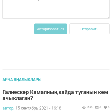
Отправить
Авторизоваться
АРЧА ЯҢАЛЫКЛАРЫ
Галиәскәр Камалның кайда туганын кем
ачыклаган?
автор,
15 сентябрь 2021 - 16:18
1780
0
0