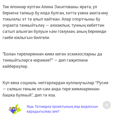
Тик японнар күптән Алинә Заһитованы ярата, ул
берничә тапкыр бу илдә булган, хәтта үзенә акита-ину
токымлы эт тә алып кайткан. Алар спортчыны бу
очракта тәнкыйтьләү — ахмаклык, тунның кибеттән
сатып алынган булуын һәм гомумән, аның бернинди
гаебе юклыгын билгели.
"Болан тиреләреннән кием кигән эскимосларны да
тәнкыйтьләргә кирәкме?” — дип гаҗәпләнә
кайберәүләр.
Күп кенә социаль челтәрләрдән кулланучылар “Русия
— салкын төньяк ил һәм анда тире киемнәреннән
башка булмый”, дип тә яза.
Яшь Татмедиа проектының яңа видеосын
карадыгызмы әле?