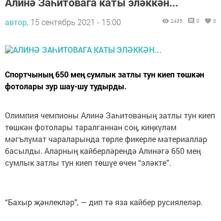
Алинә Заһитовага каты эләккән...
автор,
15 сентябрь 2021 - 15:00
2435
0
0
Спортчының 650 мең сумлык затлы тун киеп төшкән
фотолары зур шау-шу тудырды.
Олимпия чемпионы Алинә Заһитованың затлы тун киеп
төшкән фотолары таралганнан соң, киңкүләм
мәгълүмат чараларында төрле фикерле материаллар
басылды. Аларның кайберләрендә Алинәгә 650 мең
сумлык затлы тун киеп төшүе өчен “эләкте”.
“Бахыр җәнлекләр", — дип тә яза кайбер русиялеләр.