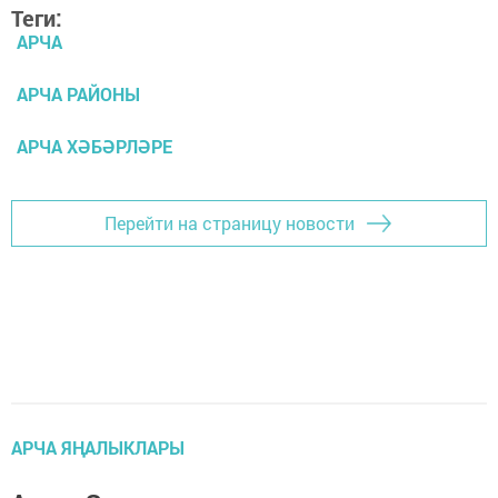
Теги:
АРЧА
АРЧА РАЙОНЫ
АРЧА ХӘБӘРЛӘРЕ
Перейти на страницу новости
АРЧА ЯҢАЛЫКЛАРЫ