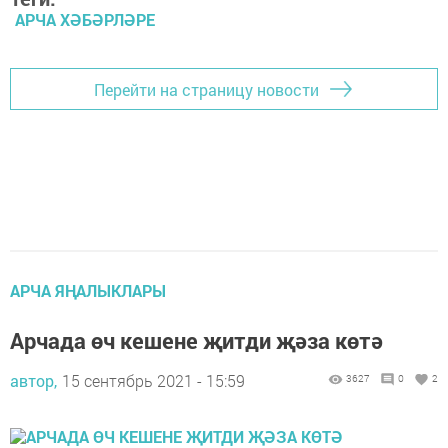
АРЧА ХӘБӘРЛӘРЕ
Перейти на страницу новости
АРЧА ЯҢАЛЫКЛАРЫ
Арчада өч кешене җитди җәза көтә
автор,
15 сентябрь 2021 - 15:59
3627
0
2