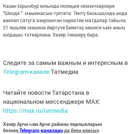
Казан Ырынбур юлында полиция хезмәткәрләре
"Шкода " машинасын туктата. Тентү баоышында анда
ваклап сатуга әзерләнгән наркотик матдәләр табыла.
21 яшьлек машина йөртүче Биектау кешесе һәм аның
юлдашы тоткарлана. Хәзер тикшерү бара.
Следите за самым важным и интересным в
Telegram-канале
Татмедиа
Читайте новости Татарстана в
национальном мессенджере MАХ:
https://max.ru/tatmedia
Хәзер Арча һәм Арча районы яңалыкларын
безнең
Telegram-каналдан
да белә аласыз