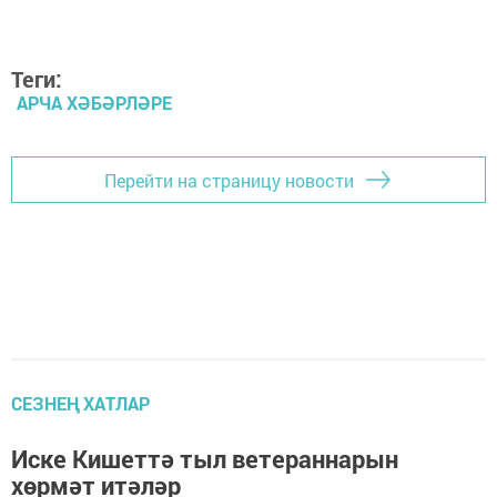
Теги:
АРЧА ХӘБӘРЛӘРЕ
Перейти на страницу новости
СЕЗНЕҢ ХАТЛАР
Иске Кишеттә тыл ветераннарын
хөрмәт итәләр