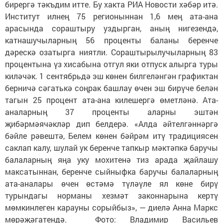
бирергә тәкъдим итте. Бу хакта РИА Новости хәбәр итә.
Институт илнең 75 регионыннан 1,6 мең ата-ана
арасында сораштыру уздырган, аның нигезендә,
катнашучыларның 56 проценты баланы беренче
дәрескә озатырга ниятли. Сораштырылучыларның 83
процентына үз хисабына отгул яки отпуск алырга туры
киләчәк. 1 сентябрьдә эш көнен билгеләнгән графиктан
берничә сәгатькә соңрак башлау өчен эш бирүче белән
тагын 25 процент ата-ана килешергә өметләнә. Ата-
аналарның 37 проценты аларны эштән
җибәрмәячәкләр дип белдерә. «Алда әйтелгәннәргә
бәйле рәвештә, Белем көнен бәйрәм итү традициясен
саклап калу, шулай ук беренче тапкыр мәктәпкә баручы
балаларның яңа уку мохитенә тиз арада җайлашу
максатыннан, беренче сыйныфка баручы балаларның
ата-аналары өчен өстәмә түләүле ял көне бирү
турындагы норманы хезмәт законнарына кертү
мөмкинлеген карауны сорыйбыз», — диелә Анна Маркс
мөрәҗәгатендә. Фото: Владимир Васильев