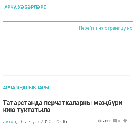
АРЧА ХӘБӘРЛӘРЕ
Перейти на страницу но
АРЧА ЯҢАЛЫКЛАРЫ
Татарстанда перчаткаларны мәҗбүри
кию туктатыла
автор,
16 август 2020 - 20:46
2684
0
1