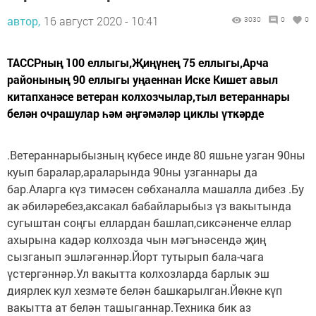
автор,
16 август 2020 - 10:41
3030
0
0
ТАССРның 100 еллыгы,Җиңүнең 75 еллыгы,Арча
районының 90 еллыгы уңаеннан Иске Кишет авыл
китапханәсе ветеран колхозчылар,тыл ветераннары
белән очрашулар һәм әңгәмәләр циклы үткәрде
.Ветераннарыбызның күбесе инде 80 яшьне узган 90ны
куып баралар,араларында 90ны узганнары да
бар.Аларга күз тимәсен сөбханалла машалла дибез .Бу
ак әбиләребез,аксакал бабайларыбыз үз вакытында
сугыштан соңгы еллардан башлап,сиксәненче еллар
ахырына кадәр колхозда чын мәгънәсендә җиң
сызганып эшләгәннәр.Йорт тутырып бала-чага
үстергәннәр.Ул вакытта колхозларда барлык эш
диярлек кул хезмәте белән башкарылган.Йөкне күп
вакытта ат белән ташыганнар.Техника бик аз