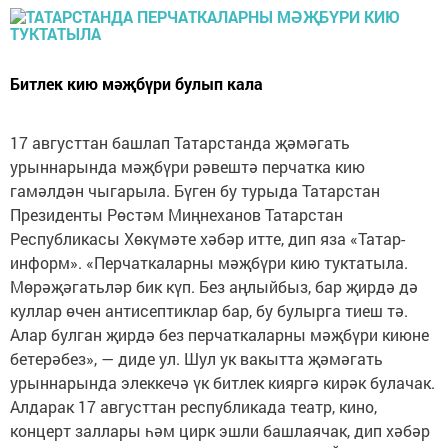
Битлек кию мәҗбүри булып кала
17 августтан башлап Татарстанда җәмәгать
урыннарында мәҗбүри рәвештә перчатка кию
гамәлдән чыгарыла. Бүген бу турыда Татарстан
Президенты Рөстәм Миңнеханов Татарстан
Республикасы Хөкүмәте хәбәр итте, дип яза «Татар-
информ». «Перчаткаларны мәҗбүри кию туктатыла.
Мөрәҗәгатьләр бик күп. Без аңлыйбыз, бар җирдә дә
куллар өчен антисептиклар бар, бу булырга тиеш тә.
Алар булган җирдә без перчаткаларны мәҗбүри киюне
бетерәбез», — диде ул. Шул ук вакытта җәмәгать
урыннарында элеккечә үк битлек кияргә кирәк булачак.
Алдарак 17 августтан республикада театр, кино,
концерт заллары һәм цирк эшли башлаячак, дип хәбәр