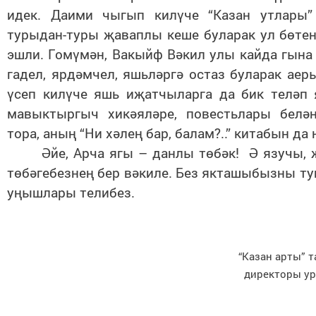
идек. Даими чыгып килүче “Казан утлары
турыдан-туры җаваплы кеше буларак ул бөтен
эшли. Гомүмән, Вакыйф Вәкил улы кайда гына
гадел, ярдәмчел, яшьләргә остаз буларак ае
үсеп килүче яшь иҗатчыларга да бик теләп 
мавыктыргыч хикәяләре, повестьлары белә
тора, аның “Ни хәлең бар, балам?..” китабын да
Әйе, Арча ягы – данлы төбәк! Ә язучы, ж
төбәгебезнең бер вәкиле. Без якташыбызны ту
уңышлары телибез.
“Казан арты” тарих-этногр
директоры урынбасары Шәфи