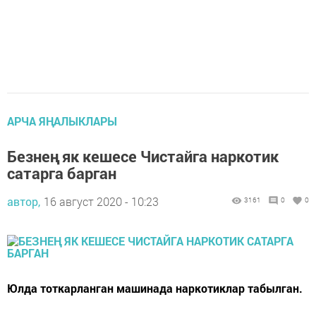
АРЧА ЯҢАЛЫКЛАРЫ
Безнең як кешесе Чистайга наркотик
сатарга барган
автор,
16 август 2020 - 10:23
3161
0
0
Юлда тоткарланган машинада наркотиклар табылган.