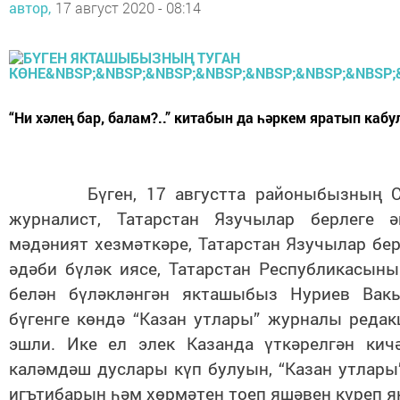
автор,
17 август 2020 - 08:14
“Ни хәлең бар, балам?..” китабын да һәркем яратып кабул
Бүген, 17 августта районыбызның С
журналист, Татарстан Язучылар берлеге ә
мәдәният хезмәткәре, Татарстан Язучылар бе
әдәби бүләк иясе, Татарстан Республикасын
белән бүләкләнгән якташыбыз Нуриев Вак
бүгенге көндә “Казан утлары” журналы реда
эшли. Ике ел элек Казанда үткәрелгән ки
каләмдәш дуслары күп булуын, “Казан утлар
игътибарын һәм хөрмәтен тоеп яшәвен күреп 