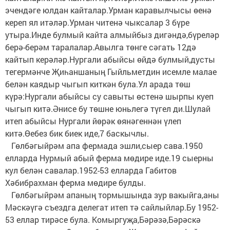
эчендәге юлдан кайталар.Урман каравылчысы өенә
кереп ял итәләр.Урман читенә чыксалар 3 бүре
утыра.Инде булмый кайта алмыйбыз дигәндә,бүреләр
берә-берәм таралалар.Авылга төнге сәгать 12дә
кайтып керәләр.Нургали абыйсы өйдә булмый,дусты
тегермәнче Җиһаншаның Гыйльметдин исемле малае
белән каядыр чыгып киткән була.Ул арада төш
күрә:Нургали абыйсы су савыты өстенә шырпы куеп
чыгып китә.Әнисе бу төшне юньлегә түгел ди.Шулай
итеп абыйсы Нургали йөрәк өянәгеннән үлеп
китә.Өебез бик биек иде,7 баскычлы.
Гөлбәгыйрәм апа фермада эшли,сыер сава.1950
елларда Нурмый абый ферма мөдире иде.19 сыерны
кул белән савалар.1952-53 елларда Габитов
Хәбибрахман ферма мөдире булды.
Гөлбәгыйрәм апаның тормышында зур вакыйга,аны
Мәскәүгә съездга делегат итеп тә сайлыйлар.Бу 1952-
53 еллар тирәсе була. Комыргуҗа,Бәрәзә,Бәрәскә