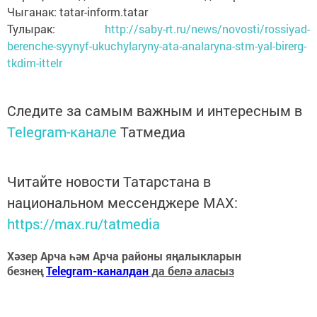
Чыганак: tatar-inform.tatar
Тулырак:
http://saby-rt.ru/news/novosti/rossiyad-
berenche-syynyf-ukuchylaryny-ata-analaryna-stm-yal-birerg-
tkdim-ittelr
Следите за самым важным и интересным в
Telegram-канале
Татмедиа
Читайте новости Татарстана в
национальном мессенджере MАХ:
https://max.ru/tatmedia
Хәзер Арча һәм Арча районы яңалыкларын
безнең
Telegram-каналдан
да белә аласыз