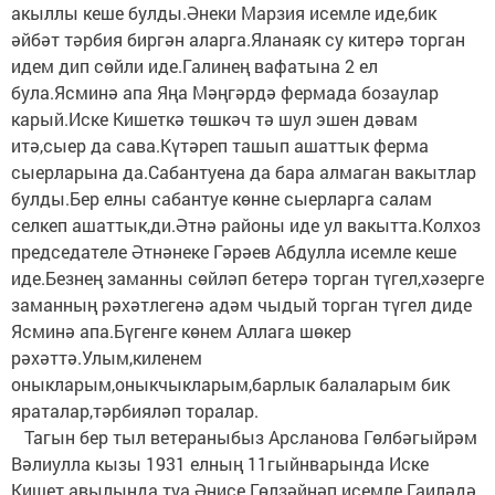
акыллы кеше булды.Әнеки Марзия исемле иде,бик
әйбәт тәрбия биргән аларга.Яланаяк су китерә торган
идем дип сөйли иде.Галинең вафатына 2 ел
була.Ясминә апа Яңа Мәңгәрдә фермада бозаулар
карый.Иске Кишеткә төшкәч тә шул эшен дәвам
итә,сыер да сава.Күтәреп ташып ашаттык ферма
сыерларына да.Сабантуена да бара алмаган вакытлар
булды.Бер елны сабантуе көнне сыерларга салам
селкеп ашаттык,ди.Әтнә районы иде ул вакытта.Колхоз
председателе Әтнәнеке Гәрәев Абдулла исемле кеше
иде.Безнең заманны сөйләп бетерә торган түгел,хәзерге
заманның рәхәтлегенә адәм чыдый торган түгел диде
Ясминә апа.Бүгенге көнем Аллага шөкер
рәхәттә.Улым,киленем
оныкларым,оныкчыкларым,барлык балаларым бик
яраталар,тәрбияләп торалар.
Тагын бер тыл ветераныбыз Арсланова Гөлбәгыйрәм
Вәлиулла кызы 1931 елның 11гыйнварында Иске
Кишет авылында туа.Әнисе Гөлзәйнәп исемле.Гаиләдә