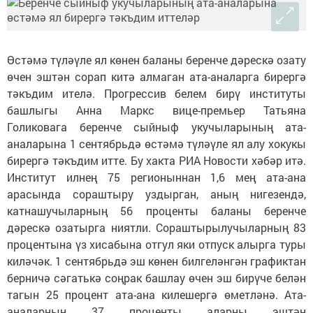
Өстәмә түләүле ял көнен баланы беренче дәрескә озату
өчен эштән сорап китә алмаган ата-аналарга бирергә
тәкъдим ителә. Прогрессив белем бирү институты
башлыгы Анна Маркс вице-премьер Татьяна
Голиковага беренче сыйныф укучыларының ата-
аналарына 1 сентябрьдә өстәмә түләүле ял алу хокукы
бирергә тәкъдим итте. Бу хакта РИА Новости хәбәр итә.
Институт илнең 75 регионыннан 1,6 мең ата-ана
арасында сораштыру уздырган, аның нигезендә,
катнашучыларның 56 проценты баланы беренче
дәрескә озатырга ниятли. Сораштырылучыларның 83
процентына үз хисабына отгул яки отпуск алырга туры
киләчәк. 1 сентябрьдә эш көнен билгеләнгән графиктан
берничә сәгатькә соңрак башлау өчен эш бирүче белән
тагын 25 процент ата-ана килешергә өметләнә. Ата-
аналарның 37 проценты аларны эштән