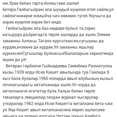
юк.Урак белән тарта-йолка,тәки эшләп
бетерә.Гөлбәгыйрәм апа шундый күңелле итеп сөйли,ул
сөйләгәннәрне язмыйча һич мөмкин түгел.Укучыга да
әзрәк күңелле кирәк бит инде.
Гөлбәгыйрәм апа баз мөдире булып та,тирес
катыруда да,бригадта төрле эшләрдә дә эшли.Элекке
заманны Аллаһы Тәгалә күрсәтмәсен,сугышны да
күрдек,әчлекне дә күрдек.Ул заманны яшьләр
күрмәсен!Сугышлар булмасын!Балаларым хөрмәтендә
яшим ди ул!
Ветеран тәрбияче Гыймадиева Сөембикә Рәхмәтулла
кызы.1939 елда Иске Кишет авылында туа.Гаиләдә 9
кыз бала булалар.1960 елларда авыл клубының кызыл
почмагындагы китапханәдә эшли.Ул чорда да
китапханәче агитатор була.Халык белән төрле
темаларга лекцияләр,телдән журнал чыгарулар
үткәрәләр.1962 елда Иске Кишеттә китапханә бетә һәм
ул Яңа Кишет авыл китапханәсенә йөреп эшләп,ике
авылга да хезмәт күрсәтә.Читтән торып Алабуга