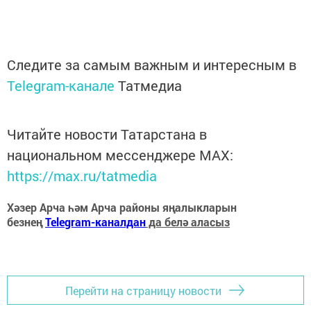
Следите за самым важным и интересным в
Telegram-канале
Татмедиа
Читайте новости Татарстана в
национальном мессенджере MАХ:
https://max.ru/tatmedia
Хәзер Арча һәм Арча районы яңалыкларын
безнең
Telegram-каналдан
да белә аласыз
Перейти на страницу новости