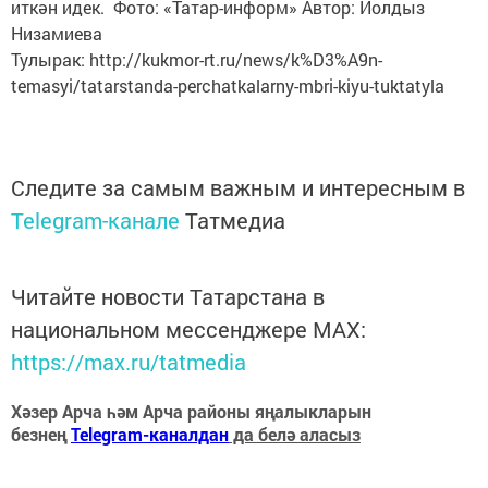
иткән идек. Фото: «Татар-информ» Автор: Йолдыз
Низамиева
Тулырак: http://kukmor-rt.ru/news/k%D3%A9n-
temasyi/tatarstanda-perchatkalarny-mbri-kiyu-tuktatyla
Следите за самым важным и интересным в
Telegram-канале
Татмедиа
Читайте новости Татарстана в
национальном мессенджере MАХ:
https://max.ru/tatmedia
Хәзер Арча һәм Арча районы яңалыкларын
безнең
Telegram-каналдан
да белә аласыз