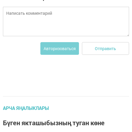
Отправить
Авторизоваться
АРЧА ЯҢАЛЫКЛАРЫ
Бүген якташыбызның туган көне