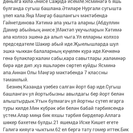
дөньяга килә.Әнисе Саҗидә исемле.Ясминәгә 6 яшь
булганда сугыш башлана.Әтиләре Нургали сугышта
үлеп кала.Яңа Мәңгәр башлангыч мәктәбендә
Гайнетдинова Хәтимә апа укыта аларны.(Абдуллин
Дамир абыйның әнисе.)Мәктәп укучыларын Хәтимә
апа колхоз эшенә дә алып чыга.Ул елларны колхоз
председателе Шакир абый иде.Җыелышларда шул
эшкә чыккан балаларның күңелен күрә иде.Кечкенә
генә бүләкләр:каләм сабы,кара савытлары ,каләмнәр
бирә иде дип ,күз яшьләрен сөртеп куйды Ясминә
апа.Аннан Олы Мәңгәр мәктәбендә 7 классны
тәмамлый.
Безнең Казанда үзебез салган йорт бар иде.Сугыш
башлангач ул йортыбызны авылдагы бер йорт белән
алыштырдык.Утын булмагач ул йортны сүтеп ягарга
туры килде.Мин күбрәк әби белән бабай тәрбиясендә
үстем.Алар миңа бик яхшы тәрбия бирделәр.Аллага
шөкер бәхетем булды.21 яшемдә Иске Кишет егете
Галигә кияүгә чыктым.62 ел бергә тату гомер иттек.Бик