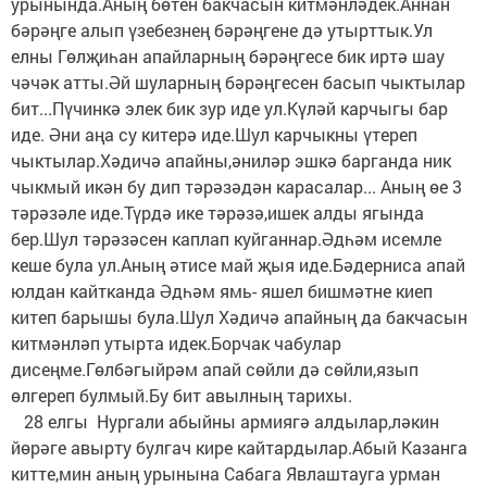
урынында.Аның бөтен бакчасын китмәнләдек.Аннан
бәрәңге алып үзебезнең бәрәңгене дә утырттык.Ул
елны Гөлҗиһан апайларның бәрәңгесе бик иртә шау
чәчәк атты.Әй шуларның бәрәңгесен басып чыктылар
бит...Пүчинкә элек бик зур иде ул.Күләй карчыгы бар
иде. Әни аңа су китерә иде.Шул карчыкны үтереп
чыктылар.Хәдичә апайны,әниләр эшкә барганда ник
чыкмый икән бу дип тәрәзәдән карасалар... Аның өе 3
тәрәзәле иде.Түрдә ике тәрәзә,ишек алды ягында
бер.Шул тәрәзәсен каплап куйганнар.Әдһәм исемле
кеше була ул.Аның әтисе май җыя иде.Бәдерниса апай
юлдан кайтканда Әдһәм ямь- яшел бишмәтне киеп
китеп барышы була.Шул Хәдичә апайның да бакчасын
китмәнләп утырта идек.Борчак чабулар
дисеңме.Гөлбәгыйрәм апай сөйли дә сөйли,язып
өлгереп булмый.Бу бит авылның тарихы.
28 елгы Нургали абыйны армиягә алдылар,ләкин
йөрәге авырту булгач кире кайтардылар.Абый Казанга
китте,мин аның урынына Сабага Явлаштауга урман