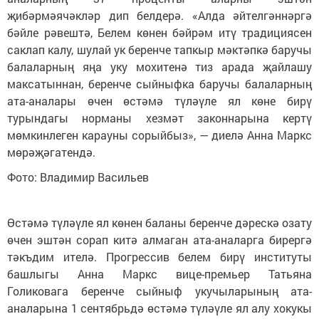
җибәрмәячәкләр дип белдерә. «Алда әйтелгәннәргә
бәйле рәвештә, Белем көнен бәйрәм итү традициясен
саклап калу, шулай ук беренче тапкыр мәктәпкә баручы
балаларның яңа уку мохитенә тиз арада җайлашу
максатыннан, беренче сыйныфка баручы балаларның
ата-аналары өчен өстәмә түләүле ял көне бирү
турындагы норманы хезмәт законнарына кертү
мөмкинлеген карауны сорыйбыз», — диелә Анна Маркс
мөрәҗәгатендә.
Фото: Владимир Васильев
Өстәмә түләүле ял көнен баланы беренче дәрескә озату
өчен эштән сорап китә алмаган ата-аналарга бирергә
тәкъдим ителә. Прогрессив белем бирү институты
башлыгы Анна Маркс вице-премьер Татьяна
Голиковага беренче сыйныф укучыларының ата-
аналарына 1 сентябрьдә өстәмә түләүле ял алу хокукы