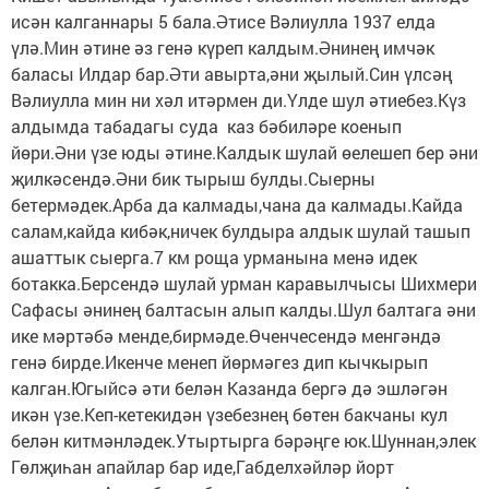
исән калганнары 5 бала.Әтисе Вәлиулла 1937 елда
үлә.Мин әтине әз генә күреп калдым.Әнинең имчәк
баласы Илдар бар.Әти авырта,әни җылый.Син үлсәң
Вәлиулла мин ни хәл итәрмен ди.Үлде шул әтиебез.Күз
алдымда табадагы суда каз бәбиләре коенып
йөри.Әни үзе юды әтине.Калдык шулай өелешеп бер әни
җилкәсендә.Әни бик тырыш булды.Сыерны
бетермәдек.Арба да калмады,чана да калмады.Кайда
салам,кайда кибәк,ничек булдыра алдык шулай ташып
ашаттык сыерга.7 км роща урманына менә идек
ботакка.Берсендә шулай урман каравылчысы Шихмери
Сафасы әнинең балтасын алып калды.Шул балтага әни
ике мәртәбә менде,бирмәде.Өченчесендә менгәндә
генә бирде.Икенче менеп йөрмәгез дип кычкырып
калган.Югыйсә әти белән Казанда бергә дә эшләгән
икән үзе.Кеп-кетекидән үзебезнең бөтен бакчаны кул
белән китмәнләдек.Утыртырга бәрәңге юк.Шуннан,элек
Гөлҗиһан апайлар бар иде,Габделхәйләр йорт