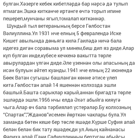
булган.Хәзерге кебек кибетләрдә бар нәрсә дә тулып
ятмаган.Эшкә киткәнче иртәнге өчтә торып ипине
пешереп,мунчаны ягып,томалап киткәннәр.
Шундый тыл ветеранының берсе Гөлбостан
Вәлиуллина.Ул 1931 нче елның 5 февралендә Иске
Кишет авылында дөньяга килә.Гаиләдә ничә бала
идегез дигән соравыма ул минем,биш дип яз диде.Алар
күп булган инде,күбесе кечкенә вакытта төрле
авырулардан үлгән диде.Әле үзеннән олы апасының да
исән булуын әйтеп куанды.1941 нче елның 22 июнендә
Бөек Ватан сугышы башланган көнне әтисе үлеп
китә.Гөлбостан апай 14 яшеннән колхозда эшли
башлый.Башта сарыклар карый,аннан бригадта төрле
эшләрдә эшли.1956 нчы елда Әхәт абыйга кияүгә
чыга.Алар өч бала тәрбияләп үстерәләр.Бу колхозның
“Спартак”,”Жданов”исемен йөрткән чаклары була.Ул
заманда бөтен кеше бер төсле яшәде.Күрше Суфия апай
белән белән бик тату яшәдек,ди ул.Аның кайнанасы
Фәриха апай (Гани Сафиуллинның бертуган абыйсы