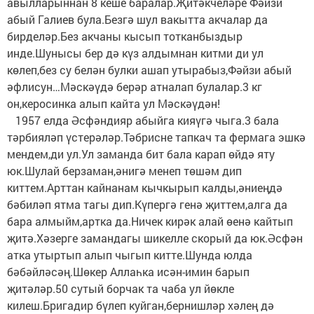
авылларыннан 8 кеше баралар.Җитәкчеләре Фәйзи
абый Галиев була.Безгә шул вакытта акчалар да
бирделәр.Без акчаны кысып тотканбыздыр
инде.Шунысы бер дә күз алдымнан китми ди ул
көлеп,без су белән булки ашап утырабыз,Фәйзи абый
әфлисун…Мәскәүдә берәр атналап булалар.3 кг
он,керосинка алып кайта ул Мәскәүдән!
1957 елда Әсфәндияр абыйга кияүгә чыга.3 бала
тәрбияләп үстерәләр.Тәбрисне тапкач та фермага эшкә
мендем,ди ул.Ул заманда бит бала карап өйдә яту
юк.Шулай берзаман,әнигә менеп төшәм дип
киттем.Арттан кайнанам кычкырып калды,әниеңдә
бәбиләп ятма тагы дип.Күпергә генә җиттем,алга да
бара алмыйм,артка да.Ничек кирәк алай өенә кайтып
җитә.Хәзерге замандагы шикелле скорый да юк.Әсфән
атка утыртып алып чыгып китте.Шунда юлда
бәбәйләсәң.Шөкер Аллаһка исән-имин барып
җитәләр.50 сутый борчак та чаба ул йөкле
килеш.Бригадир бүлеп куйган,бернишләр хәлең дә