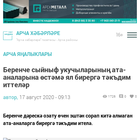
АРЧА ХӘБӘРЛӘРЕ
16+
"Арча хәбәрләре" газетасы - Арча районы
АРЧА ЯҢАЛЫКЛАРЫ
Беренче сыйныф укучыларының ата-
аналарына өстәмә ял бирергә тәкъдим
иттеләр
автор,
17 август 2020 - 09:13
1726
0
0
Беренче дәрескә озату өчен эштән сорап китә алмаган
ата-аналарга бирергә тәкъдим ителә.