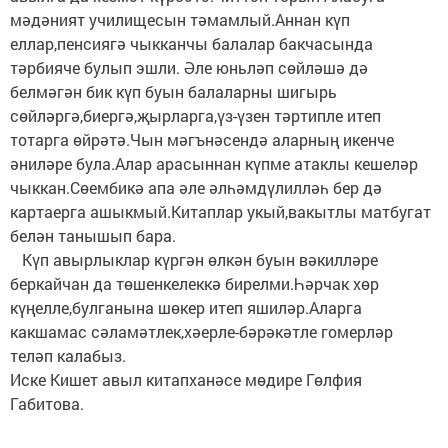
мәдәният училищесын тәмамлый.Аннан күп
еллар,пенсиягә чыкканчы балалар бакчасында
тәрбияче булып эшли. Әле юньләп сөйләшә дә
белмәгән бик күп буын балаларны шигырь
сөйләргә,биергә,җырларга,үз-үзен тәртипле итеп
тотарга өйрәтә.Чын мәгънәсендә аларның икенче
әниләре була.Алар арасыннан күпме атаклы кешеләр
чыккан.Сөембикә апа әле әлһәмдүлилләһ бер дә
картаерга ашыкмый.Китаплар укый,вакытлы матбугат
белән танышып бара.
Күп авырлыклар күргән өлкән буын вәкилләре
беркайчан да төшенкелеккә бирелми.Һәрчак хөр
күңелле,булганына шөкер итеп яшиләр.Аларга
какшамас сәламәтлек,хәерле-бәрәкәтле гомерләр
теләп калабыз.
Иске Кишет авыл китапханәсе мөдире Гөлфия
Габитова.