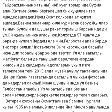
Габдрахманның хатыны) чәй куеп торыр иде.Суфия
апай,Хәтимә белән бергәләшеп бик күңелле итеп
яшәдек,эшләдек.Ирем Әхәт колхозда ат җигеп
эшләде.Безнең заманнар килә күрмәсен берүк.Җыллар
тыныч булсын да,шушы рәхәт тормыш барсын иде ди
ул.Өй җылы,мичкә ягасы юк.Колхозда 57 яшьтә дә
бәрәңге чүпләп йөрдем әле мин.Гөлбостан апай бер дә
тик тора белми.Чиста-пөхтә.Өйгә керсәң кая басыйм
икән дип торасың,бар җирдә тәртип.Ул әле вакытлы
матбугат белән дә танышып бара,телевизордан
киносын да калдырмый,догаларын укып изге
теләкләрен тели.2015 елда музей ачылу тантанасында
Шәһри Казан газетасында басылып чыккан фотосын
да кадерләп саклый.Менә шундый инде ул безнең
Гөлбостан апаебыз.Үз чиратыбызда без аңа
сәламәтлек,хәерле-бәрәкәтле гомерләр теләп калабыз.
Ветеран колхозчы Әхмәтгалиева Ясминә Нургали
кызы 1935 нче елның 9 июлендә Яңа Мәңгәр авылында