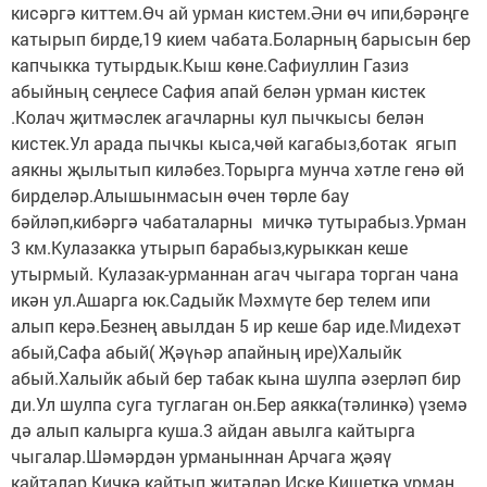
кисәргә киттем.Өч ай урман кистем.Әни өч ипи,бәрәңге
катырып бирде,19 кием чабата.Боларның барысын бер
капчыкка тутырдык.Кыш көне.Сафиуллин Газиз
абыйның сеңлесе Сафия апай белән урман кистек
.Колач җитмәслек агачларны кул пычкысы белән
кистек.Ул арада пычкы кыса,чөй кагабыз,ботак ягып
аякны җылытып киләбез.Торырга мунча хәтле генә өй
бирделәр.Алышынмасын өчен төрле бау
бәйләп,кибәргә чабаталарны мичкә тутырабыз.Урман
3 км.Кулазакка утырып барабыз,курыккан кеше
утырмый. Кулазак-урманнан агач чыгара торган чана
икән ул.Ашарга юк.Садыйк Мәхмүте бер телем ипи
алып керә.Безнең авылдан 5 ир кеше бар иде.Мидехәт
абый,Сафа абый( Җәүһәр апайның ире)Халыйк
абый.Халыйк абый бер табак кына шулпа әзерләп бир
ди.Ул шулпа суга туглаган он.Бер аякка(тәлинкә) үземә
дә алып калырга куша.3 айдан авылга кайтырга
чыгалар.Шәмәрдән урманыннан Арчага җәяү
кайталар.Кичкә кайтып җитәләр.Иске Кишеткә урман