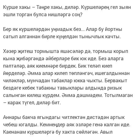
Күрше хакы – Тәңре хакы, диләр. Күршеләрең гел зыян
эшли торган булса нишләргә соң?
Бер як күршеләрдән уңмадык без... Алар бу йортны
сатып алганнан бирле күңелдән тынычлык качты.
Хәзер җитеш тормышта яшәсәләр дә, тормыш корып
кына җибәргәндә әйберләре бик юк иде. Без аларга
пәлтәләр, аяк киемнәре бирдек. Бик теләп киеп
йөрделәр. Әмма алар килеп төпләнгәч, ишегалдыннан
чиләкләр, мунчадан табаклар юкка чыкты. Бервакыт
бездәге кебек табакны тавыклары алдында ризык
салынган килеш күрдем. Әмма дәшмәдем. Тотылмаган
– карак түгел, диләр бит.
Аннары бакча ягындагы читлектән дистәдән артык
чебеш югалды. Кемнеңдер аяк эзләре генә калган иде.
Каенанам күршеләргә бу хакта сөйләгән. Авыл