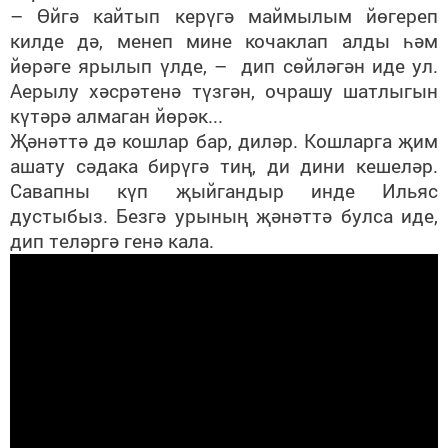
– Өйгә кайтып керүгә маймылым йөгереп
килде дә, менеп мине кочаклап алды һәм
йөрәге ярылып үлде, – дип сөйләгән иде ул.
Аерылу хәсрәтенә түзгән, очрашу шатлыгын
күтәрә алмаган йөрәк...
Җәнәттә дә кошлар бар, диләр. Кошларга җим
ашату сәдака бирүгә тиң, ди дини кешеләр.
Савапны күп җыйгандыр инде Ильяс
дустыбыз. Безгә урының җәнәттә булса иде,
дип теләргә генә кала.