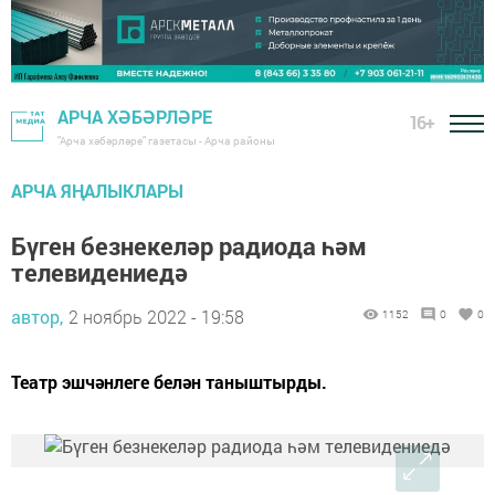
АРЧА ХӘБӘРЛӘРЕ
16+
"Арча хәбәрләре" газетасы - Арча районы
АРЧА ЯҢАЛЫКЛАРЫ
Бүген безнекеләр радиода һәм
телевидениедә
автор,
2 ноябрь 2022 - 19:58
1152
0
0
Театр эшчәнлеге белән таныштырды.