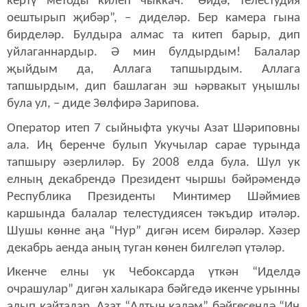
кертү методы килеп чыккач: “Әйдә, телестудия
оештырып җибәр”, – диделәр. Бер камера гына
бирделәр. Булдыра алмас та китеп барыр, дип
уйлаганнардыр. Ә мин булдырдым! Балалар
җыйдым да, Аллага тапшырдым. Аллага
тапшырдым, дип башлаган эш һәрвакыт уңышлы
була ул, – диде Зөлфирә Зарипова.
Оператор итеп 7 сыйныфта укучы Азат Шәриповны
ала. Иң беренче булып Укучылар сарае турында
тапшыру әзерлиләр. Бу 2008 елда була. Шул ук
елның декабрендә Президент чыршы бәйрәмендә
Республика Президенты Минтимер Шәймиев
каршында балалар телестудиясен тәкъдир итәләр.
Шушы көнне аңа “Нур” дигән исем бирәләр. Хәзер
декабрь аенда аның туган көнен билгеләп үтәләр.
Икенче елны ук Чебоксарда үткән “Иделдә
очрашулар” дигән халыкара бәйгедә икенче урынны
алып кайталар. Азат “Алтын каләм” бәйгесендә “Иң