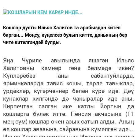
Кошлар дусты Ильяс Халитов та арабыздан китеп
барган... Моңсу, күңелсез булып китте, дөньяның бер
чите кителгәндәй булды.
Яңа Чүриле авылында яшәгән Ильяс
Халитовны кемнәр генә белмәде икән?
Күпләребез аны сабантуйларда,
ярминкәләрдә тавис кошы, төрле тавыклар,
үрдәкләр, күгәрченнәр белән күрә иде. Дәү
кунаклар килгәндә дә чакыралар иде аны.
Кирпечтән салган ике катлы йортын да
кошларга бүләк итте. Пенсия акчасына (11
мең сум) кошлар өчен азык сатып алды. Аның
өе кошлар авазына, сайравына күмелгән иде...
Ильяс Халитов заманында Ижевск шәһәрендә