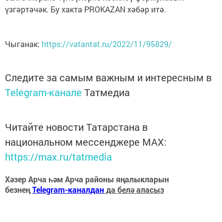
үзгәртәчәк. Бу хакта PROKAZAN хәбәр итә.
Чыганак:
https://vatantat.ru/2022/11/95829/
Следите за самым важным и интересным в
Telegram-канале
Татмедиа
Читайте новости Татарстана в
национальном мессенджере MАХ:
https://max.ru/tatmedia
Хәзер Арча һәм Арча районы яңалыкларын
безнең
Telegram-каналдан
да белә аласыз