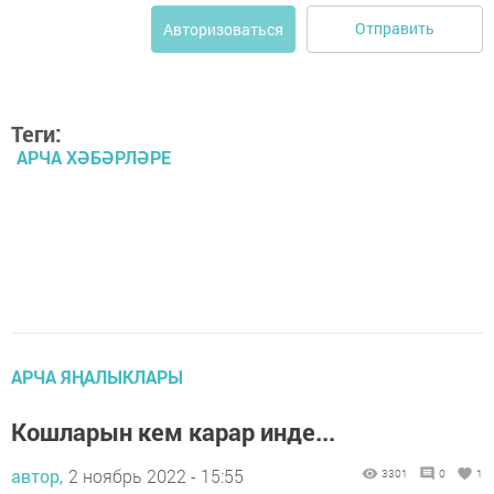
Отправить
Авторизоваться
Теги:
АРЧА ХӘБӘРЛӘРЕ
АРЧА ЯҢАЛЫКЛАРЫ
Кошларын кем карар инде...
автор,
2 ноябрь 2022 - 15:55
3301
0
1