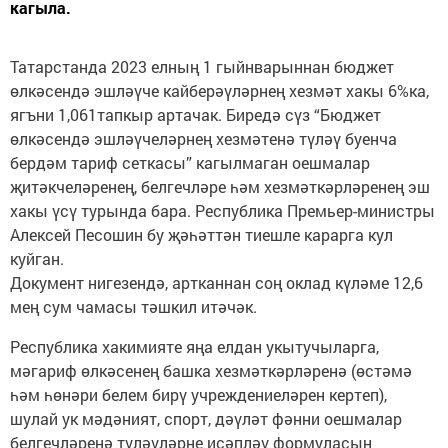
кагыла.
Татарстанда 2023 елның 1 гыйнварыннан бюджет
өлкәсендә эшләүче кайберәүләрнең хезмәт хакы 6%ка,
ягъни 1,061тапкыр артачак. Биредә сүз “Бюджет
өлкәсендә эшләүчеләрнең хезмәтенә түләү буенча
бердәм тариф сеткасы” кагылмаган оешмалар
җитәкчеләренең, белгечләре һәм хезмәткәрләренең эш
хакы үсү турында бара. Республика Премьер-министры
Алексей Песошин бу җәһәттән тиешле карарга кул
куйган.
Документ нигезендә, артканнан соң оклад күләме 12,6
мең сум чамасы тәшкил итәчәк.
Республика хакимияте яңа елдан укытучыларга,
мәгариф өлкәсенең башка хезмәткәрләренә (өстәмә
һәм һөнәри белем бирү учреждениеләрен кертеп),
шулай ук мәдәният, спорт, дәүләт фәнни оешмалар
белгечләренә түләүләрне исәпләү формуласын