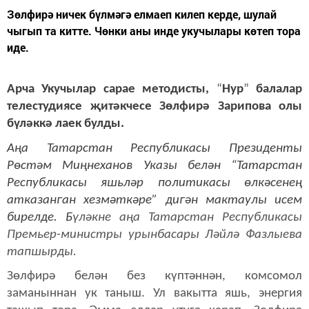
Зөлфирә ничек бүлмәгә елмаеп килеп керде, шулай
чыгып та китте. Чөнки аны инде укучылары көтеп тора
иде.
Арча Укучылар сарае методисты,
“
Нур
”
балалар
телестудиясе җитәкчесе Зөлфирә Зарипова олы
бүләккә лаек булды.
Аңа Татарстан Республикасы Президенты
Рөстәм Миңнеханов Указы белән “Татарстан
Республикасы яшьләр политикасы өлкәсенең
атказанган хезмәткәре” дигән мактаулы исем
бирелде. Б
үләкне аңа Татарстан Республикасы
Премьер-министры урынбасары Ләйлә Фазлыева
тапшырды.
Зөлфирә белән без күптәннән, комсомол
заманыннан ук таныш. Ул вакытта яшь, энергия