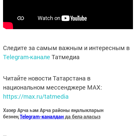
Следите за самым важным и интересным в
Telegram-канале
Татмедиа
Читайте новости Татарстана в
национальном мессенджере MАХ:
https://max.ru/tatmedia
Хәзер Арча һәм Арча районы яңалыкларын
безнең
Telegram-каналдан
да белә аласыз