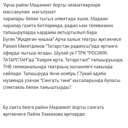
"Арча район Мәдәният йорты хезмәткәрләре
массакүләм мәгълүмат
чаралары белән тыгыз элемтәдә эшли. Мәдәни
чаралар газета битләрендә, радио һәм телевизион
тапшыруларда һәрдаим яктыртылып бара.
Бүген "Җидегән чишмә" Арча халык театры җитәкчесе
Рамил Мөхетдинов "Татарстан радиосы"нда иртәнге
эфирда чыгыш ясады. Шулай ук ГТРК "РОСИИЯ-
ТАТАРСТАН"да "Хәерле иртә, Татарстан!" тапшыруында,
ТНВ телеканалында театрның эшчәнлеге хакында
сөйләде. Тапшыруда 4нче ноябрь Г.Тукай әдәби
музеенда узачак "Сәнгать төне" кысаларында буласы
спектакль белән таныштырды".
Бу хакта безгә район Мәдәният йорты сәнгать
җитәкчесе Ләйлә Хәкимова җиткерде.