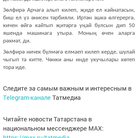
Зөлфирә Арчага алып килеп, җиде ел кайнатасын,
биш ел үз әнисен тәрбияли. Иртән эшкә өлгерергә,
кичен өйгә кайтып җитәргә уңай булсын дип 50
яшендә машинага утыра. Моның өчен аларга
рәхмәт, ди.
Зөлфирә ничек бүлмәгә елмаеп килеп керде, шулай
чыгып та китте. Чөнки аны инде укучылары көтеп
тора иде.
Следите за самым важным и интересным в
Telegram-канале
Татмедиа
Читайте новости Татарстана в
национальном мессенджере MАХ:
https://max.ru/tatmedia