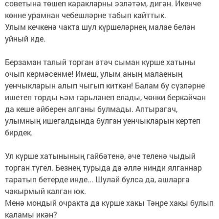
советына төшеп каракларны эзләтәм, дигән. Икенче
көнне урамнан чебешләрне табып кайттык.
Улым кечкенә чакта шул күршеләрнең малае белән
уйный иде.
Берзаман талый торган әтәч сыман күрше хатыны
очып кермәсенме! Имеш, улым аның малаеның
уенчыкларын алып чыгып киткән! Балам бу сүзләрне
ишетеп торды һәм гарьләнеп елады, чөнки беркайчан
да кеше әйберен алганы булмады. Аптырагач,
улымның ишегалдында булган уенчыкларын кертеп
бирдек.
Ул күрше хатынының гайбәтенә, әче теленә чыдый
торган түгел. Безнең турыда да әллә нинди ялганнар
таратып бетерде инде... Шулай булса да, ашларга
чакырмый калган юк.
Менә мондый очракта да күрше хакы Тәңре хакы булып
каламы икән?