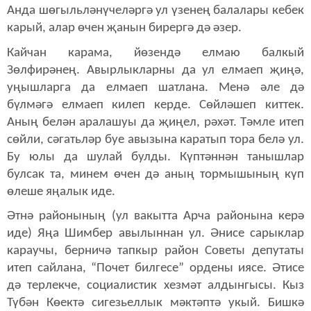
Анда шөгыльләнүчеләргә ул үзенең балалары кебек
карый, алар өчен җанын бирергә дә әзер.
Кайчан карама, йөзендә елмаю балкый
Зөлфирәнең. Авырлыкларны да ул елмаеп җиңә,
уңышларга да елмаеп шатлана. Менә әле дә
бүлмәгә елмаеп килеп керде. Сөйләшеп киттек.
Аның белән аралашуы да җиңел, рәхәт. Тәмле итеп
сөйли, сәгатьләр буе авызына каратып тора белә ул.
Бу юлы да шулай булды. Күптәннән танышлар
булсак та, минем өчен дә аның тормышының күп
өлеше яңалык иде.
Әтнә районының (ул вакытта Арча районына керә
иде) Яңа Шимбер авылыннан ул. Әнисе сарыклар
караучы, берничә тапкыр район Советы депутаты
итеп сайлана, “Почет билгесе” ордены иясе. Әтисе
дә терлекче, социалистик хезмәт алдынгысы. Кыз
Түбән Көектә сигезьеллык мәктәптә укый. Бишкә