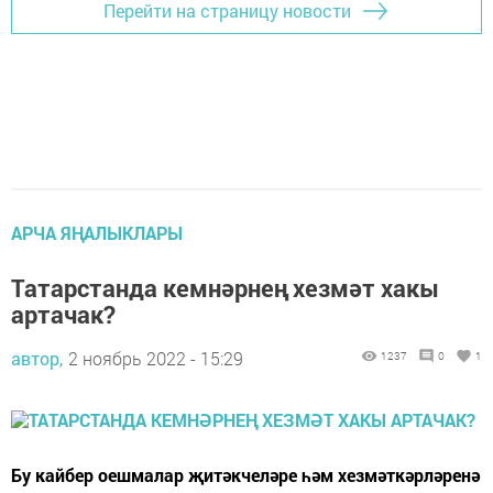
Перейти на страницу новости
АРЧА ЯҢАЛЫКЛАРЫ
Татарстанда кемнәрнең хезмәт хакы
артачак?
автор,
2 ноябрь 2022 - 15:29
1237
0
1
Бу кайбер оешмалар җитәкчеләре һәм хезмәткәрләренә