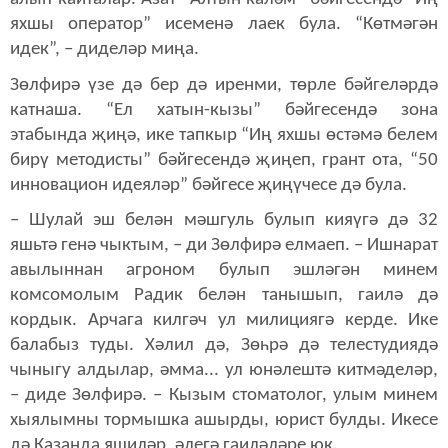
яхшы оператор” исеменә лаек була. “Көтмәгән
идек”, – диделәр миңа.
Зөлфирә үзе дә бер дә иренми, төрле бәйгеләрдә
катнаша. “Ел хатын-кызы” бәйгесендә зона
этабында җиңә, ике тапкыр “Иң яхшы өстәмә белем
бирү методисты” бәйгесендә җиңеп, грант ота, “50
инновацион идеяләр” бәйгесе җиңүчесе дә була.
– Шулай эш белән мәшгуль булып кияүгә дә 32
яшьтә генә чыктым, – ди Зөлфирә елмаеп. – Ишнарат
авылыннан агроном булып эшләгән минем
комсомолым Радик белән танышып, гаилә дә
кордык. Арчага килгәч ул милициягә керде. Ике
балабыз туды. Хәлил дә, Зөһрә дә телестудиядә
чыныгу алдылар, әмма... ул юнәлештә китмәделәр,
– диде Зөлфирә. – Кызым стоматолог, улым минем
хыялымны тормышка ашырды, юрист булды. Икесе
дә Казанда яшиләр, әлегә гаиләләре юк.