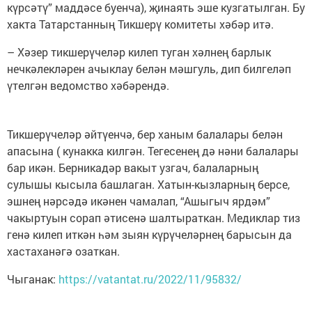
күрсәтү” маддәсе буенча), җинаять эше кузгатылган. Бу
хакта Татарстанның Тикшерү комитеты хәбәр итә.
– Хәзер тикшерүчеләр килеп туган хәлнең барлык
нечкәлекләрен ачыклау белән мәшгуль, дип билгеләп
үтелгән ведомство хәбәрендә.
Тикшерүчеләр әйтүенчә, бер ханым балалары белән
апасына ( кунакка килгән. Тегесенең дә нәни балалары
бар икән. Берникадәр вакыт узгач, балаларның
сулышы кысыла башлаган. Хатын-кызларның берсе,
эшнең нәрсәдә икәнен чамалап, “Ашыгыч ярдәм”
чакыртуын сорап әтисенә шалтыраткан. Медиклар тиз
генә килеп иткән һәм зыян күрүчеләрнең барысын да
хастаханәгә озаткан.
Чыганак:
https://vatantat.ru/2022/11/95832/