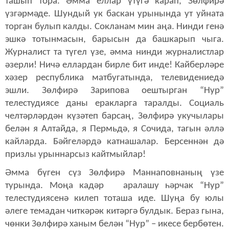
ташып тора. Әмма еллар үтүгә карап, Зөлфирә
үзгәрмәде. Шундый ук баскан урынында ут уйната
торган булып калды. Сокланам мин аңа. Нинди генә
эшкә тотынмасын, барысын да башкарып чыга.
Журналист та түгел үзе, әмма нинди журналистлар
әзерли! Ничә еллардан бирле бит инде! Кайберләре
хәзер республика матбугатында, телевидениедә
эшли. Зөлфирә Зарипова оештырган “Нур”
телестудиясе даны еракларга таралды. Социаль
челтәрләрдән күзәтеп барсаң, Зөлфирә укучылары
белән я Алтайда, я Пермьдә, я Сочида, тагын әллә
кайларда. Бәйгеләрдә катнашалар. Берсеннән дә
призлы урыннарсыз кайтмыйлар!
Әмма бүген сүз Зөлфирә Маннаповнаның үзе
турында. Моңа кадәр
аралашу һәрчак “Нур”
телестудиясенә килеп тоташа иде. Шуңа бу юлы
әлеге темадан читкәрәк китәргә булдык. Бераз гына,
чөнки Зөлфирә ханым белән “Нур” – икесе бербөтен.