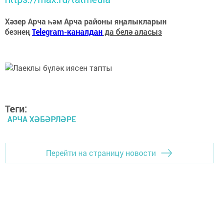
Хәзер Арча һәм Арча районы яңалыкларын
безнең
Telegram-каналдан
да белә аласыз
Теги:
АРЧА ХӘБӘРЛӘРЕ
Перейти на страницу новости