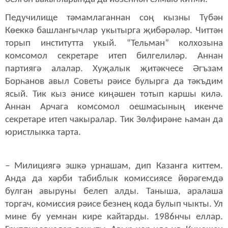
Педучилище тәмамлаганнан соң кызны Түбән
Көеккә башлангычлар укытырга җибәрәләр. Читтән
торып институтта укый. “Тельман” колхозына
комсомол секретаре итеп билгелиләр. Аннан
партиягә алалар. Хуҗалык җитәкчесе Әгъзам
Борһанов авыл Советы рәисе булырга да тәкъдим
ясый. Тик кыз әнисе киңәшен тотып каршы килә.
Аннан Арчага комсомол оешмасының икенче
секретаре итеп чакыралар. Тик Зөлфирәне һаман да
юристлыкка тарта.
– Милициягә эшкә урнашам, дип Казанга киттем.
Анда да хәрби табиблык комиссиясе йөрәгемдә
булган авыруны белеп алды. Таныша, аралаша
торгач, комиссия рәисе безнең кода булып чыкты. Ул
мине бу уемнан кире кайтарды. 1986нчы еллар.