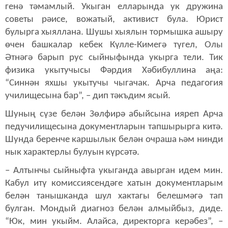
генә тәмамлый. Укыган елларында ук дружина
советы рәисе, вожатый, активист була. Юрист
булырга хыяллана. Шушы хыялын тормышка ашыру
өчен башкалар кебек Күлле-Кимегә түгел, Олы
Әтнәгә барып рус сыйныфында укырга тели. Тик
физика укытучысы Фәрдия Хәбибуллина аңа:
“Синнән яхшы укытучы чыгачак. Арча педагогия
училищесына бар”, – дип тәкъдим ясый.
Шуның сүзе белән Зөлфирә абыйсына ияреп Арча
педучилищесына документларын тапшырырга китә.
Шунда беренче каршылык белән очраша һәм нинди
нык характерлы булуын күрсәтә.
– Алтынчы сыйныфта укыганда авырган идем мин.
Кабул итү комиссиясендәге хатын документларым
белән танышканда шул хактагы белешмәгә тап
булган. Мондый диагноз белән алмыйбыз, диде.
“Юк, мин укыйм. Алайса, директорга керәбез”, –