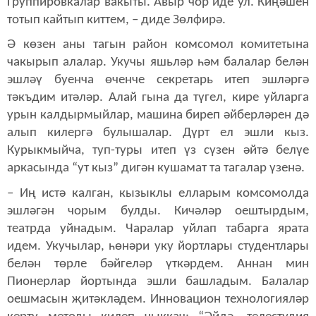
Группировкалар вакыты. Авыр чор иде ул. Киңәшен
тотып кайтып киттем, – диде Зөлфирә.
Ә көзен аны тагын район комсомол комитетына
чакырып алалар. Укучы яшьләр һәм балалар белән
эшләү буенча өченче секретарь итеп эшләргә
тәкъдим итәләр. Алай гына да түгел, кире уйларга
урын калдырмыйлар, машина биреп әйберләрен дә
алып килергә булышалар. Дүрт ел эшли кыз.
Курыкмыйча, туп-туры итеп үз сүзен әйтә белүе
аркасында “ут кыз” дигән кушамат та тагалар үзенә.
– Иң истә калган, кызыклы елларым комсомолда
эшләгән чорым булды. Кичәләр оештырдым,
театрда уйнадым. Чаралар уйлап табарга ярата
идем. Укучылар, һөнәри уку йортлары студентлары
белән төрле бәйгеләр үткәрдем. Аннан мин
Пионерлар йортында эшли башладым. Балалар
оешмасын җитәкләдем. Инновацион технологияләр