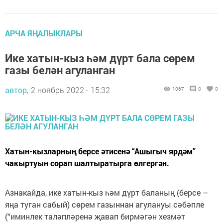
АРЧА ЯҢАЛЫКЛАРЫ
Ике хатын-кыз һәм дүрт бала сөрем
газы белән агуланган
автор,
2 ноябрь 2022 - 15:32
1067
0
0
Хатын-кызларның берсе әтисенә “Ашыгыч ярдәм”
чакыртуын сорап шалтыратырга өлгергән.
Азнакайда, ике хатын-кыз һәм дүрт баланың (берсе –
яңа туган сабый) сөрем газыннан агулануы сәбәпле
(“иминлек таләпләренә җавап бирмәгән хезмәт