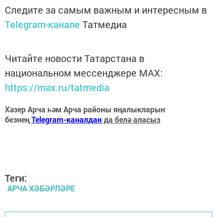
Следите за самым важным и интересным в
Telegram-канале
Татмедиа
Читайте новости Татарстана в
национальном мессенджере MАХ:
https://max.ru/tatmedia
Хәзер Арча һәм Арча районы яңалыкларын
безнең
Telegram-каналдан
да белә аласыз
Теги:
АРЧА ХӘБӘРЛӘРЕ