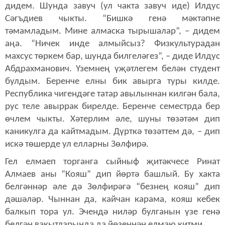
дидем. Шунда завуч (ул чакта завуч иде) Илдус
Сәгъдиев чыкты. “Бишкә генә мәктәпне
тәмамладым. Мине алмаска тырышалар”, – дидем
аңа. “Ничек инде алмыйсыз? Физкультурадан
махсус төркем бар, шунда билгеләгез”, – диде Илдус
Абдрахманович. Үземнең үҗәтлегем белән студент
булдым. Беренче елны бик авырга туры килде.
Республика чигендәге татар авылыннан килгән бала,
рус теле авыррак бирелде. Беренче семестрда бер
өчлем чыкты. Хәтерлим әле, шуны төзәтәм дип
каникулга да кайтмадым. Дүрткә төзәттем дә, – дип
искә төшерде ул елларны Зөлфирә.
Гел елмаеп торганга сыйныф җитәкчесе Ринат
Алмаев аны “Кояш” дип йөртә башлый. Бу хакта
белгәннәр әле дә Зөлфирәгә “безнең кояш” дип
дәшәләр. Чыннан да, кайчан карама, кояш кебек
балкып тора ул. Эчендә ниләр булганын үзе генә
белгән вакытларында да йөзеннән елмаю китми.