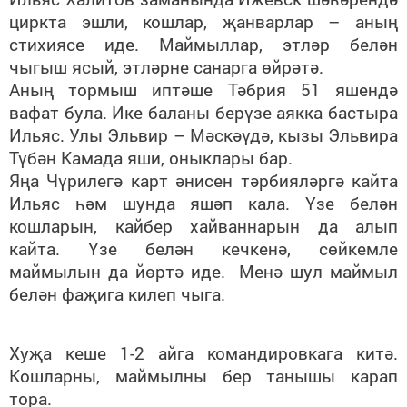
циркта эшли, кошлар, җанварлар – аның
стихиясе иде. Маймыллар, этләр белән
чыгыш ясый, этләрне санарга өйрәтә.
Аның тормыш иптәше Тәбрия 51 яшендә
вафат була. Ике баланы берүзе аякка бастыра
Ильяс. Улы Эльвир – Мәскәүдә, кызы Эльвира
Түбән Камада яши, оныклары бар.
Яңа Чүрилегә карт әнисен тәрбияләргә кайта
Ильяс һәм шунда яшәп кала. Үзе белән
кошларын, кайбер хайваннарын да алып
кайта. Үзе белән кечкенә, сөйкемле
маймылын да йөртә иде. Менә шул маймыл
белән фаҗига килеп чыга.
Хуҗа кеше 1-2 айга командировкага китә.
Кошларны, маймылны бер танышы карап
тора.