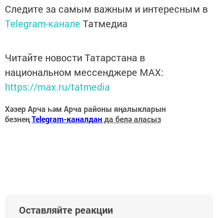
Следите за самым важным и интересным в
Telegram-канале
Татмедиа
Читайте новости Татарстана в
национальном мессенджере MАХ:
https://max.ru/tatmedia
Хәзер Арча һәм Арча районы яңалыкларын
безнең
Telegram-каналдан
да белә аласыз
Оставляйте реакции