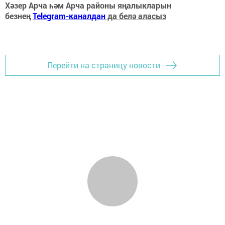
Хәзер Арча һәм Арча районы яңалыкларын
безнең
Telegram-каналдан
да белә аласыз
Перейти на страницу новости