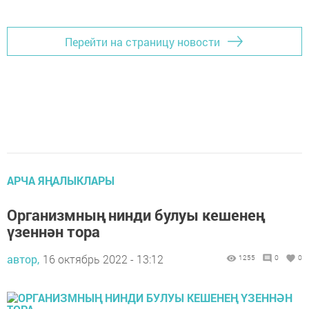
Перейти на страницу новости
АРЧА ЯҢАЛЫКЛАРЫ
Организмның нинди булуы кешенең
үзеннән тора
автор,
16 октябрь 2022 - 13:12
1255
0
0