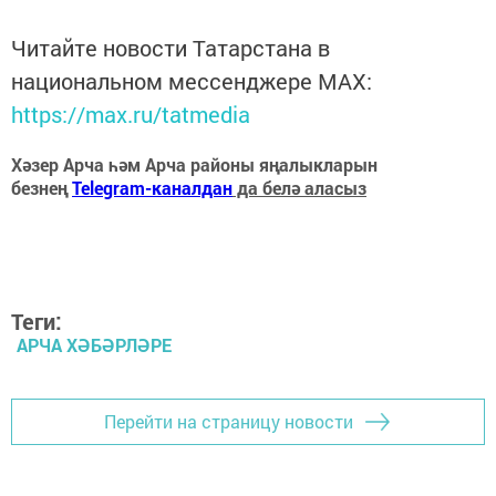
Читайте новости Татарстана в
национальном мессенджере MАХ:
https://max.ru/tatmedia
Хәзер Арча һәм Арча районы яңалыкларын
безнең
Telegram-каналдан
да белә аласыз
Теги:
АРЧА ХӘБӘРЛӘРЕ
Перейти на страницу новости