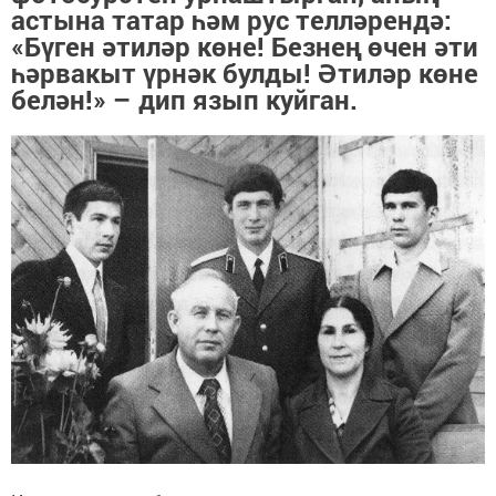
астына татар һәм рус телләрендә:
«Бүген әтиләр көне! Безнең өчен әти
һәрвакыт үрнәк булды! Әтиләр көне
белән!» – дип язып куйган.