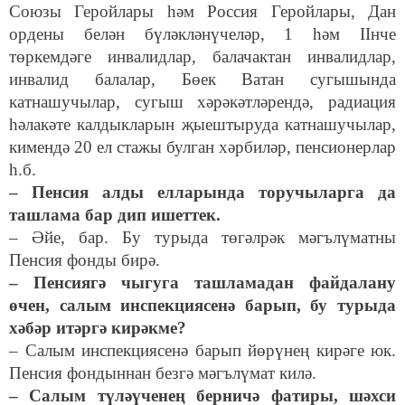
Союзы Геройлары һәм Россия Геройлары, Дан
ордены белән бүләкләнүчеләр, 1 һәм IIнче
төркемдәге инвалидлар, балачактан инвалидлар,
инвалид балалар, Бөек Ватан сугышында
катнашучылар, сугыш хәрәкәтләрендә, радиация
һәлакәте калдыкларын җыештыруда катнашучылар,
кимендә 20 ел стажы булган хәрбиләр, пенсионерлар
һ.б.
– Пенсия алды елларында торучыларга да
ташлама бар дип ишеттек.
– Әйе, бар. Бу турыда төгәлрәк мәгълүматны
Пенсия фонды бирә.
– Пенсиягә чыгуга ташламадан файдалану
өчен, салым инспекциясенә барып, бу турыда
хәбәр итәргә кирәкме?
– Салым инспекциясенә барып йөрүнең кирәге юк.
Пенсия фондыннан безгә мәгълүмат килә.
– Салым түләүченең берничә фатиры, шәхси