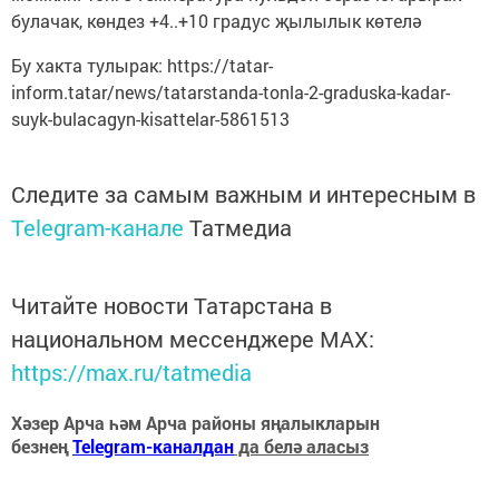
булачак, көндез +4..+10 градус җылылык көтелә
Бу хакта тулырак: https://tatar-
inform.tatar/news/tatarstanda-tonla-2-graduska-kadar-
suyk-bulacagyn-kisattelar-5861513
Следите за самым важным и интересным в
Telegram-канале
Татмедиа
Читайте новости Татарстана в
национальном мессенджере MАХ:
https://max.ru/tatmedia
Хәзер Арча һәм Арча районы яңалыкларын
безнең
Telegram-каналдан
да белә аласыз