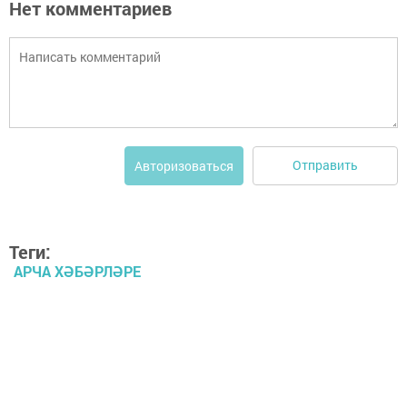
Нет комментариев
Отправить
Авторизоваться
Теги:
АРЧА ХӘБӘРЛӘРЕ