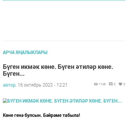
АРЧА ЯҢАЛЫКЛАРЫ
Бүген икмәк көне. Бүген әтиләр көне.
Бүген...
автор,
16 октябрь 2022 - 12:21
1149
0
0
Көне генә булсын. Бәйрәме табыла!