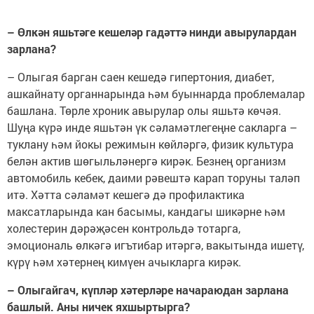
– Өлкән яшьтәге кешеләр гадәттә нинди авырулардан
зарлана?
– Олыгая барган саен кешедә гипертония, диабет,
ашкайнату органнарында һәм буыннарда проблемалар
башлана. Төрле хроник авырулар олы яшьтә көчәя.
Шуңа күрә инде яшьтән үк сәламәтлегеңне сакларга –
туклану һәм йокы режимын көйләргә, физик культура
белән актив шөгыльләнергә кирәк. Безнең организм
автомобиль кебек, даими рәвештә карап торуны таләп
итә. Хәтта сәламәт кешегә дә профилактика
максатларында кан басымы, кандагы шикәрне һәм
холестерин дәрәҗәсен контрольдә тотарга,
эмоциональ өлкәгә игътибар итәргә, вакытында ишетү,
күрү һәм хәтернең кимүен ачыкларга кирәк.
– Олыгайгач, күпләр хәтерләре начараюдан зарлана
башлый. Аны ничек яхшыртырга?