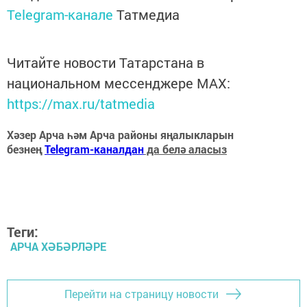
Telegram-канале
Татмедиа
Читайте новости Татарстана в
национальном мессенджере MАХ:
https://max.ru/tatmedia
Хәзер Арча һәм Арча районы яңалыкларын
безнең
Telegram-каналдан
да белә аласыз
Теги:
АРЧА ХӘБӘРЛӘРЕ
Перейти на страницу новости