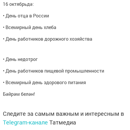
16 октябрьдә:
• День отца в России
• Всемирный день хлеба
• День работников дорожного хозяйства
• День недотрог
• День работников пищевой промышленности
• Всемирный день здорового питания
Бәйрәм белән!
Следите за самым важным и интересным в
Telegram-канале
Татмедиа