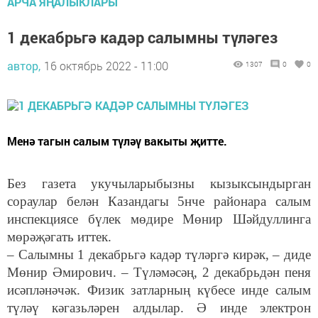
АРЧА ЯҢАЛЫКЛАРЫ
1 декабрьгә кадәр салымны түләгез
автор,
16 октябрь 2022 - 11:00
1307
0
0
Менә тагын салым түләү вакыты җитте.
Без газета укучыларыбызны кызыксындырган
сораулар белән Казандагы 5нче районара салым
инспекциясе бүлек мөдире Мөнир Шәйдуллинга
мөрәҗәгать иттек.
– Салымны 1 декабрьгә кадәр түләргә кирәк, – диде
Мөнир Әмирович. – Түләмәсәң, 2 декабрьдән пеня
исәпләнәчәк. Физик затларның күбесе инде салым
түләү кәгазьләрен алдылар. Ә инде электрон