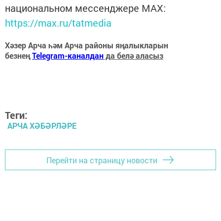
национальном мессенджере MАХ:
https://max.ru/tatmedia
Хәзер Арча һәм Арча районы яңалыкларын
безнең
Telegram-каналдан
да белә аласыз
Теги:
АРЧА ХӘБӘРЛӘРЕ
Перейти на страницу новости