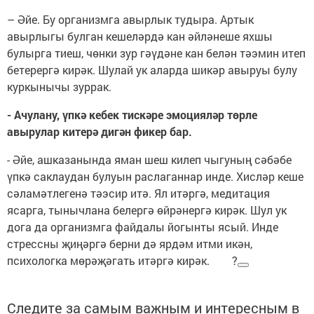
– Әйе. Бу организмга авырлык тудыра. Артык
авырлыгы булган кешеләрдә кан әйләнеше яхшы
булырга тиеш, чөнки зур гәүдәне кан белән тәэмин итеп
бетерергә кирәк. Шулай ук аларда шикәр авыруы булу
куркынычы зуррак.
- Ачулану, үпкә кебек тискәре эмоцияләр төрле
авырулар китерә дигән фикер бар.
- Әйе, ашказанында яман шеш килеп чыгуның сәбәбе
үпкә саклаудан булуын раслаганнар инде. Хисләр кеше
сәламәтлегенә тәэсир итә. Ял итәргә, медитация
ясарга, тынычлана белергә өйрәнергә кирәк. Шул ук
дога да организмга файдалы йогынты ясый. Инде
стрессны җиңәргә берни дә ярдәм итми икән,
психологка мөрәҗәгать итәргә кирәк. ?
Следите за самым важным и интересным в