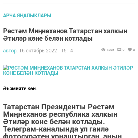
АРЧА ЯҢАЛЫКЛАРЫ
Рөстәм Миңнеханов Татарстан халкын
Әтиләр көне белән котлады
автор,
16 октябрь 2022 - 15:14
1209
0
0
Әһәмияте көн.
Татарстан Президенты
Рөстәм
Миңнеханов
республика халкын
Әтиләр көне белән котлады.
Телеграм-каналында ул гаилә
фотосурәтен урнаштырган, аның