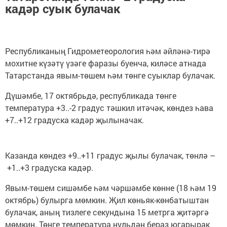
кадәр суык булачак
Республиканың Гидрометеорология һәм әйләнә-тирә
мохитне күзәтү үзәге фаразы буенча, киләсе атнада
Татарстанда явым-төшем һәм төнге суыклар булачак.
Дүшәмбе, 17 октябрьдә, республикада төнге
температура +3..-2 градус тәшкил итәчәк, көндез һава
+7..+12 градуска кадәр җылыначак.
Казанда көндез +9..+11 градус җылы булачак, төнлә –
+1..+3 градуска кадәр.
Явым-төшем сишәмбе һәм чәршәмбе көнне (18 һәм 19
октябрь) булырга мөмкин. Җил көньяк-көнбатыштан
булачак, аның тизлеге секундына 15 метрга җитәргә
мөмкин. Төнге температура нульдән бераз югарырак