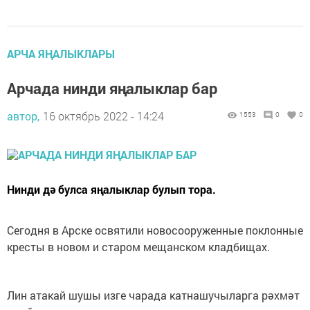
АРЧА ЯҢАЛЫКЛАРЫ
Арчада нинди яңалыклар бар
автор,
16 октябрь 2022 - 14:24
1553
0
0
Нинди дә булса яңалыклар булып тора.
Сегодня в Арске освятили новосооруженные поклонные
кресты в новом и старом мещанском кладбищах.
Лин атакай шушы изге чарада катнашучыларга рәхмәт