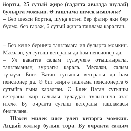
йорты, 25 сутый җире (гадәттә авылда шулай)
булырга мөмкин. Ә ташлама ничек исәпләнә?
– Бер шәхси йортка, шуңа өстәп бер фатир яки бер
бүлмә, бер гараж, 6 сутый җиргә ташлама каралган.
– Бер кеше берничә ташламага ия булырга мөмкин.
Мәсәлән, ул сугыш ветераны да һәм пенсионер да.
– Ул вакытта салым түләүчегә отышлырагы,
ташламаның зуррагы карала. Мәсәлән, салым
түләүче Бөек Ватан сугышы ветераны да һәм
пенсионер да. Ә бит җиргә ташлама пенсионерга 6
сутыйга гына каралган. Ә Бөек Ватан сугышы
ветераны җир салымы түләүдән тулысынча азат
ителә. Бу очракта сугыш ветераны ташламасы
билгеләнә.
– Шәхси милек иясе үлеп китәргә мөмкин.
Андый хәлләр булып тора. Бу очракта салым