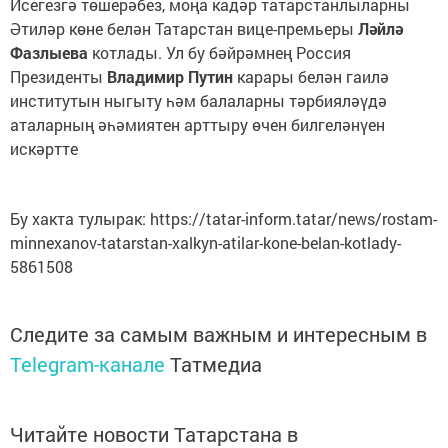
Исегезгә төшерәбез, моңа кадәр татарстанлыларны
Әтиләр көне белән Татарстан вице-премьеры
Ләйлә
Фазлыева
котлады. Ул бу бәйрәмнең Россия
Президенты
Владимир Путин
карары белән гаилә
институтын ныгыту һәм балаларны тәрбияләүдә
аталарның әһәмиятен арттыру өчен билгеләнүен
искәртте
Бу хакта тулырак: https://tatar-inform.tatar/news/rostam-
minnexanov-tatarstan-xalkyn-atilar-kone-belan-kotlady-
5861508
Следите за самым важным и интересным в
Telegram-канале
Татмедиа
Читайте новости Татарстана в