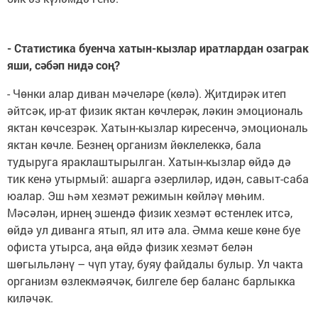
- Статистика буенча хатын-кызлар иратлардан озаграк
яши, сәбәп нидә соң?
- Чөнки алар диван мәчеләре (көлә). Җитдирәк итеп
әйтсәк, ир-ат физик яктан көчлерәк, ләкин эмоциональ
яктан көчсезрәк. Хатын-кызлар киресенчә, эмоциональ
яктан көчле. Безнең организм йөклелеккә, бала
тудыруга яраклаштырылган. Хатын-кызлар өйдә дә
тик кенә утырмый: ашарга әзерлиләр, идән, савыт-саба
юалар. Эш һәм хезмәт режимын көйләү мөһим.
Мәсәлән, ирнең эшендә физик хезмәт өстенлек итсә,
өйдә ул диванга ятып, ял итә ала. Әмма кеше көне буе
офиста утырса, аңа өйдә физик хезмәт белән
шөгыльләнү – чүп утау, буяу файдалы булыр. Ул чакта
организм өзлекмәячәк, билгеле бер баланс барлыкка
киләчәк.