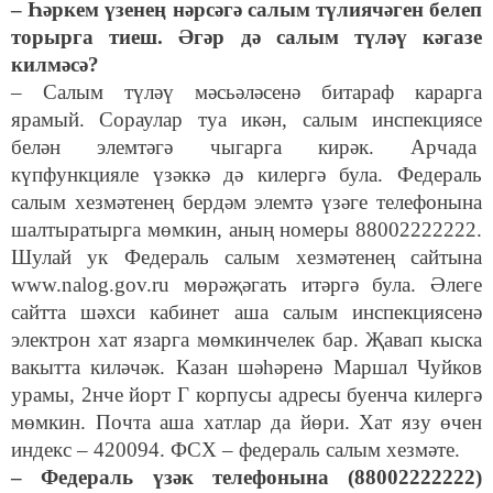
– Һәркем үзенең нәрсәгә салым түлиячәген белеп
торырга тиеш. Әгәр дә салым түләү кәгазе
килмәсә?
– Салым түләү мәсьәләсенә битараф карарга
ярамый. Сораулар туа икән, салым инспекциясе
белән элемтәгә чыгарга кирәк. Арчада
күпфункцияле үзәккә дә килергә була. Федераль
салым хезмәтенең бердәм элемтә үзәге телефонына
шалтыратырга мөмкин, аның номеры 88002222222.
Шулай ук Федераль салым хезмәтенең сайтына
www.nalog.gov.ru мөрәҗәгать итәргә була. Әлеге
сайтта шәхси кабинет аша салым инспекциясенә
электрон хат язарга мөмкинчелек бар. Җавап кыска
вакытта киләчәк. Казан шәһәренә Маршал Чуйков
урамы, 2нче йорт Г корпусы адресы буенча килергә
мөмкин. Почта аша хатлар да йөри. Хат язу өчен
индекс – 420094. ФСХ – федераль салым хезмәте.
– Федераль үзәк телефонына (88002222222)