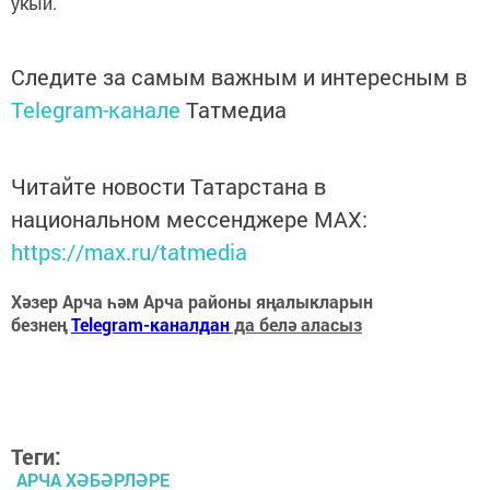
укый.
Следите за самым важным и интересным в
Telegram-канале
Татмедиа
Читайте новости Татарстана в
национальном мессенджере MАХ:
https://max.ru/tatmedia
Хәзер Арча һәм Арча районы яңалыкларын
безнең
Telegram-каналдан
да белә аласыз
Теги:
АРЧА ХӘБӘРЛӘРЕ