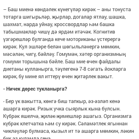
– Баш миенә көндәлек күнегүләр кирәк – аны тонуста
тотарга шигырьләр, җырлар, догалар ятлау, шашка,
шахмат, нарда уйнау, кроссвордлар һәм башка
табышмаклар чишү дә ярдәм итәчәк. Когнитив
үзгәрешләр булганда кече моториканы үстерергә
кирәк. Кул эшләре белән шөгыльләнергә мөмкин,
мәсәлән, чигү, бәйләү. Гомумән, хәтер организмның
гомуми торышына бәйле. Баш мие өчен файдалы
диетаны кулланырга, тәүлегенә 7-8 сәгать йокларга
кирәк, бу мине ял иттерү өчен җитәрлек вакыт.
- Ничек дөрес тукланырга?
- Бер үк вакытта, көнгә биш тапкыр, әз-әзләп кенә
ашарга кирәк. Ризык учка сыярлык кына булсын.
Күбрәк яшелчә, җиләк-җимешләр ашагыз. Организмга
күбрәк клетчатка һәм су кирәк. Сәламәтлек ягыннан
чикләүләр булмаса, кызыл ит тә ашарга мөмкин, ләкин
бик әз күләмдә генә.