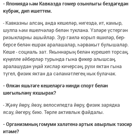
- Япониядә һәм Кавказда гомер озынлыгы бездәгедән
күбрәк, дип ишеттем.
- Кавказны алсаң, анда кешеләр, нигездә, ит, камыр,
шулпа һәм яшелчәләр белән туклана. Үзләре үстергән
ризыкларны ашыйлар. Зур гаилә корып яшиләр, бер-
берсе белән ешрак аралашалар, һәрвакыт булышалар.
Кеше - социаль зат. Якыннарың белән күрешеп торсаң,
күңелле әйберләр турында гына фикер алышсаң,
аралашудан уңай хисләр кичерсәң, рухи яктан гына
түгел, физик яктан да сәламәтлегең нык булачак.
- Өлкән яшьтәге кешеләргә нинди спорт белән
шөгыльләнү яхшырак?
- Җәяү йөрү, йөзү, велосипедта йөрү, физик зарядка
ясау, йөгерү, бию. Төрле активлык файдалы.
- Организмның гомуми халәтенә артык авырлык тәэсир
итәме?