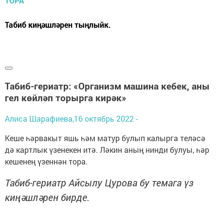
Табиб киңәшләрен тыңлыйк.
Табиб-гериатр: «Организм машина кебек, аны
гел көйләп торырга кирәк»
Алиса Шарафиева,
16 октябрь 2022 -
Кеше һәрвакыт яшь һәм матур булып калырга теләсә
дә картлык үзенекен итә. Ләкин аның нинди булуы, һәр
кешенең үзеннән тора.
Табиб-гериатр Айсылу Цурова бу темага үз
киңәшләрен бирде.