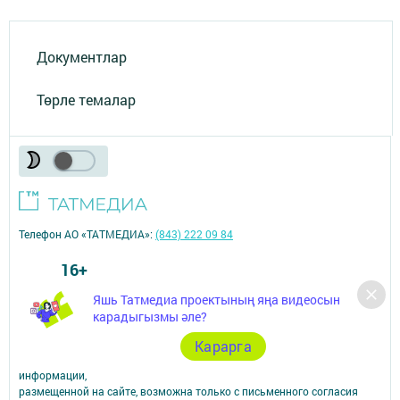
Документлар
Төрле темалар
Телефон АО «ТАТМЕДИА»:
(843) 222 09 84
16+
Яшь Татмедиа проектының яңа видеосын
© 2011 - 2026. Арча хәбәрләре (Арский вестник). Все права защищены.
карадыгызмы әле?
© ТАТМЕДИА. Все материалы, размещенные на сайте, защищены
законом.
Карарга
Перепечатка, воспроизведение и распространение в любом объеме
информации,
размещенной на сайте, возможна только с письменного согласия