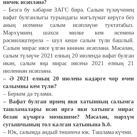
ничек исәпләнә?
– Безгә бу хәбәрне ЗАГС бирә. Салым түләүченең
вафат булганлыгы турындагы мәгълүмат керүгә без
аның исеменә салым исәпләүне туктатабыз.
Мәрхүмнең шәхси милке кем исеменә
рәсмиләштерелә – шул кеше салым түли башлый.
Салым мирас иясе үлгән көннән исәпләнә. Мәсәлән,
салым түләүче 2021 елның 20 июлендә вафат булган
икән, салым яңа мирас иясенә 2021 елның 21
июленнән исәпләнә.
– Ә 2021 елның 20 июленә кадәрге чор өчен
салымны кем түли?
– Беркем дә түләми.
– Вафат булган ирнең яки хатынның салымга
ташламалары исән иргә яки хатынга мирас
белән күчәргә мөмкинме? Мәсәлән, мәрхүм
сугышчының тол калган хатынына һ.б.
– Юк, салымда андый төшенчә юк. Ташлама күчми.