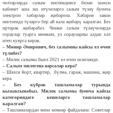
челтәрләрдә салым инспекциясе белән шәхси
кабинет аша эш итүчеләргә салым түләү буенча
электрон хәбәрләр җибәрелә. Хәбәрне закон
нигезендә түләргә бер ай кала җибәрү каралган. Без
иртәрәк җибәрәбез. Чөнки салым түләүчеләрдә
сораулар туарга мөмкин, ул сорауларны алдан хәл
итеп куярга кирәк.
– Мөнир Әмирович, без салымны кайсы ел өчен
түлибез?
– Милек салымы быел 2021 ел өчен исәпләнде.
– Салым милегенә нәрсәләр керә?
– Шәхси йорт, квартир, бүлмә, гараж, машина, җир
керә.
– Без күбрәк ташламалар турында
кызыксынабыз. Милек салымы буенча кайсы
категориядәге кешеләргә ташламалар
каралган?
– Ташламалардан менә кемнәр файдалана: Советлар