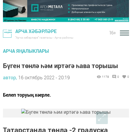
АРЧА ХӘБӘРЛӘРЕ
16+
"Арча хәбәрләре" газетасы - Арча районы
АРЧА ЯҢАЛЫКЛАРЫ
Бүген төнлә һәм иртәгә һава торышы
автор,
16 октябрь 2022 - 20:19
1178
0
0
Белеп торуың хәерле.
Татарстанда төнлә -2 градуска