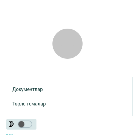
Документлар
Төрле темалар