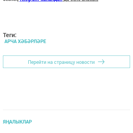
Теги:
АРЧА ХӘБӘРЛӘРЕ
Перейти на страницу новости
ЯҢАЛЫКЛАР