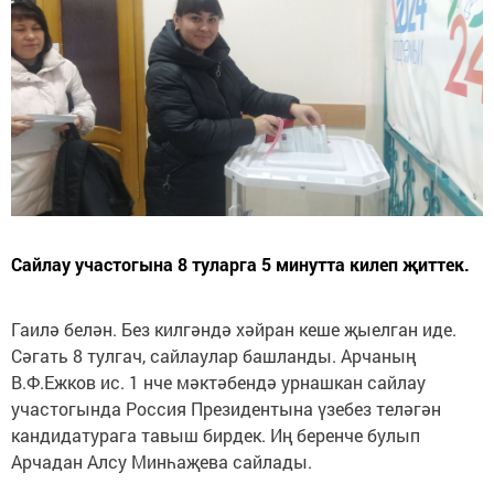
Сайлау участогына 8 туларга 5 минутта килеп җиттек.
Гаилә белән. Без килгәндә хәйран кеше җыелган иде.
Сәгать 8 тулгач, сайлаулар башланды. Арчаның
В.Ф.Ежков ис. 1 нче мәктәбендә урнашкан сайлау
участогында Россия Президентына үзебез теләгән
кандидатурага тавыш бирдек. Иң беренче булып
Арчадан Алсу Минһаҗева сайлады.