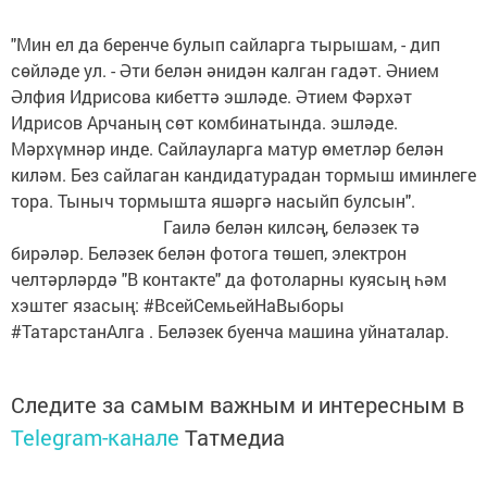
"Мин ел да беренче булып сайларга тырышам, - дип
сөйләде ул. - Әти белән әнидән калган гадәт. Әнием
Әлфия Идрисова кибеттә эшләде. Әтием Фәрхәт
Идрисов Арчаның сөт комбинатында. эшләде.
Мәрхүмнәр инде. Сайлауларга матур өметләр белән
киләм. Без сайлаган кандидатурадан тормыш иминлеге
тора. Тыныч тормышта яшәргә насыйп булсын".
Гаилә белән килсәң, беләзек тә
бирәләр. Беләзек белән фотога төшеп, электрон
челтәрләрдә "В контакте" да фотоларны куясың һәм
хэштег язасың: #ВсейСемьейНаВыборы
#ТатарстанАлга . Беләзек буенча машина уйнаталар.
Следите за самым важным и интересным в
Telegram-канале
Татмедиа