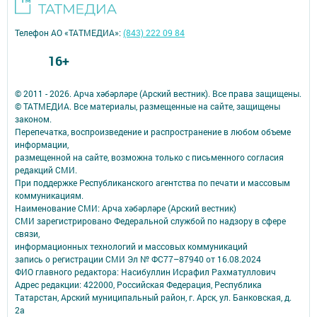
Телефон АО «ТАТМЕДИА»:
(843) 222 09 84
16+
© 2011 - 2026. Арча хәбәрләре (Арский вестник). Все права защищены.
© ТАТМЕДИА. Все материалы, размещенные на сайте, защищены
законом.
Перепечатка, воспроизведение и распространение в любом объеме
информации,
размещенной на сайте, возможна только с письменного согласия
редакций СМИ.
При поддержке Республиканского агентства по печати и массовым
коммуникациям.
Наименование СМИ: Арча хәбәрләре (Арский вестник)
СМИ зарегистрировано Федеральной службой по надзору в сфере
связи,
информационных технологий и массовых коммуникаций
запись о регистрации СМИ Эл № ФС77–87940 от 16.08.2024
ФИО главного редактора: Насибуллин Исрафил Рахматуллович
Адрес редакции: 422000, Российская Федерация, Республика
Татарстан, Арский муниципальный район, г. Арск, ул. Банковская, д.
2а