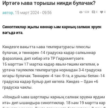
Иртәгә һава торышы нинди булачак?
автор,
15 март 2024 - 09:56
1229
0
0
Синоптиклар җылы көннәр һәм карның салмак эрүен
вәгъдә итә.
Көндезге вакытта һава температурасы плюслы
булачак, ә төннәрен -14 градуска кадәр салкыннар
фаразлана, дип хәбәр итә ТР Гидрометүзәге.
15 марттан 17 мартка кадәр явым-төшем көтелми, ә
уртача тәүлеклек температура нормадан 3-4 градуска
югары булачак. Төннәрен -4 тән -9 га, ә урыны белән -14
градуска кадәр булыр дип көтелә. Көндез – 0дән +6
градуска чаклы.
«Мондый һава шартлары карның салмак эрүенә ярдәм
итә» дип ышандыра синоптиклар. 18 һәм 19 мартта кар