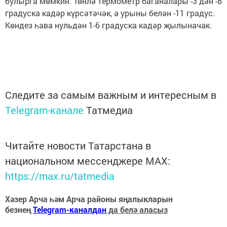
булырга мөмкин. Төнлә термометр баганалары -3 дән -8
градуска кадәр күрсәтәчәк, ә урыны белән -11 градус.
Көндез һава нульдән 1-6 градуска кадәр җылыначак.
Следите за самым важным и интересным в
Telegram-канале
Татмедиа
Читайте новости Татарстана в
национальном мессенджере MАХ:
https://max.ru/tatmedia
Хәзер Арча һәм Арча районы яңалыкларын
безнең
Telegram-каналдан
да белә аласыз