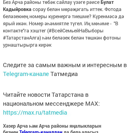
Без Арча районы төбәк сайлау үзәге рәисе
Булат
Кадыйровка
сорау белән мөрәҗәгать иттек. Фотода
беләзекнең номеры күренергә тиешме? Күренмәсә дә
ярый икән. Номер әһәмиятле түгел. Иң мөһиме - "В
контакте"га хэштег (#ВсейСемьейНаВыборы
#ТатарстанАлга) һәм беләзек белән төшкән фотоны
урнаштырырга кирәк
Следите за самым важным и интересным в
Telegram-канале
Татмедиа
Читайте новости Татарстана в
национальном мессенджере MАХ:
https://max.ru/tatmedia
Хәзер Арча һәм Арча районы яңалыкларын
безнең
Telegram-каналдан
да белә аласыз