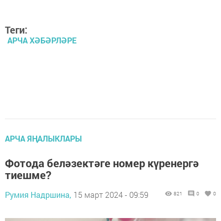
Теги:
АРЧА ХӘБӘРЛӘРЕ
АРЧА ЯҢАЛЫКЛАРЫ
Фотода беләзектәге номер күренергә
тиешме?
Румия Надршина,
15 март 2024 - 09:59
821
0
0