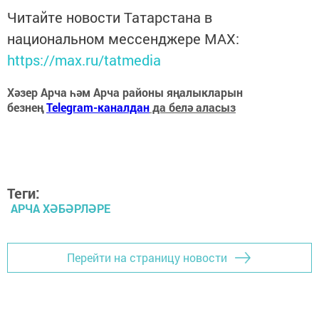
Читайте новости Татарстана в
национальном мессенджере MАХ:
https://max.ru/tatmedia
Хәзер Арча һәм Арча районы яңалыкларын
безнең
Telegram-каналдан
да белә аласыз
Теги:
АРЧА ХӘБӘРЛӘРЕ
Перейти на страницу новости