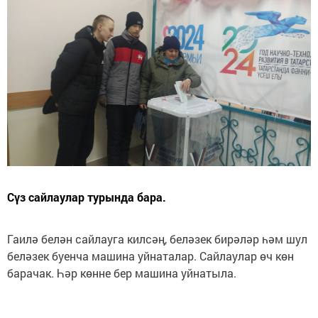
Сүз сайлаулар турында бара.
Гаилә белән сайлауга килсәң, беләзек бирәләр һәм шул
беләзек буенча машина уйнаталар. Сайлаулар өч көн
барачак. Һәр көнне бер машина уйнатыла.