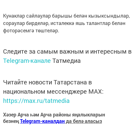
Кунаклар сайлаулар барышы белән кызыксындылар,
сораулар бирделәр, исталеккә яшь талантлар белән
фоторәсемгә төштеләр.
Следите за самым важным и интересным в
Telegram-канале
Татмедиа
Читайте новости Татарстана в
национальном мессенджере MАХ:
https://max.ru/tatmedia
Хәзер Арча һәм Арча районы яңалыкларын
безнең
Telegram-каналдан
да белә аласыз