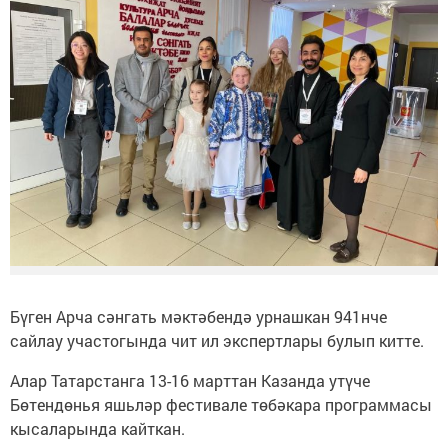
Бүген Арча сәнгать мәктәбендә урнашкан 941нче
сайлау участогында чит ил экспертлары булып китте.
Алар Татарстанга 13-16 марттан Казанда утүче
Бөтендөнья яшьләр фестивале төбәкара программасы
кысаларында кайткан.