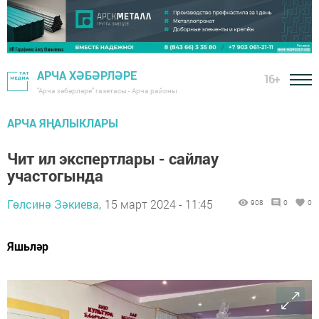
АРЧА ХӘБӘРЛӘРЕ
16+
"Арча хәбәрләре" газетасы - Арча районы
АРЧА ЯҢАЛЫКЛАРЫ
Чит ил экспертлары - сайлау
участогында
Гөлсинә Зәкиева,
15 март 2024 - 11:45
908
0
0
Яшьләр